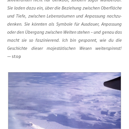
Sie laden dazu ein, über die Bezie­hung zwi­schen Ober­flä­che
und Tie­fe, zwi­schen Lebens­räu­men und Anpas­sung nach­zu­
den­ken. Sie könn­ten als Sym­bo­le für Aus­dau­er, Anpas­sung
oder den Über­gang zwi­schen Wel­ten ste­hen – und genau das
macht sie so fas­zi­nie­rend. Ich bin gespannt, wie du die
Geschich­te die­ser majes­tä­ti­schen Wesen wei­ter­spinnst!
— stop