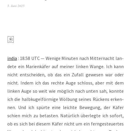
5. Juni 2025
india
: 18.58 UTC — Weni­ge Minu­ten nach Mit­ter­nacht lan­
de­te ein Mari­en­kä­fer auf mei­ner lin­ken Wan­ge. Ich kann
nicht ent­schei­den, ob das ein Zufall gewe­sen war oder
nicht. Indem ich das rech­te Auge schloss, aber mit dem
lin­ken Auge so weit wie mög­lich nach unten sah, konn­te
ich die halb­ku­gel­för­mi­ge Wöl­bung sei­nes Rückens erken­
nen. Und ich spür­te eine leich­te Bewe­gung, der Käfer
schien mich zu betas­ten. Natür­lich über­leg­te ich sofort,
ob es sich bei die­sem Käfer nicht um ein fern­ge­steu­er­tes