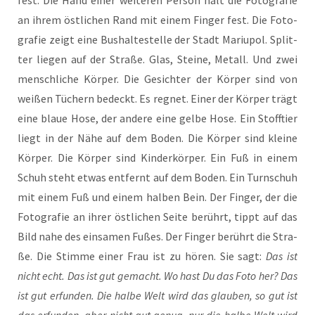
fest. Die Hand einer wei­te­ren Per­son hält die Foto­gra­fie
an ihrem öst­li­chen Rand mit einem Fin­ger fest. Die Foto­
gra­fie zeigt eine Bus­hal­te­stel­le der Stadt Mariu­pol. Split­
ter lie­gen auf der Stra­ße. Glas, Stei­ne, Metall. Und zwei
mensch­li­che Kör­per. Die Gesich­ter der Kör­per sind von
wei­ßen Tüchern bedeckt. Es reg­net. Einer der Kör­per trägt
eine blaue Hose, der ande­re eine gel­be Hose. Ein Stoff­tier
liegt in der Nähe auf dem Boden. Die Kör­per sind klei­ne
Kör­per. Die Kör­per sind Kin­der­kör­per. Ein Fuß in einem
Schuh steht etwas ent­fernt auf dem Boden. Ein Turn­schuh
mit einem Fuß und einem hal­ben Bein. Der Fin­ger, der die
Foto­gra­fie an ihrer öst­li­chen Sei­te berührt, tippt auf das
Bild nahe des ein­sa­men Fußes. Der Fin­ger berührt die Stra­
ße. Die Stim­me einer Frau ist zu hören. Sie sagt:
Das ist
nicht echt. Das ist gut gemacht. Wo hast Du das Foto her? Das
ist gut erfun­den. Die hal­be Welt wird das glau­ben, so gut ist