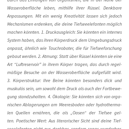
Was­ser­ober­flä­che leben, mit­hil­fe ihrer Rüs­sel. Denk­ba­re
Anpas­sun­gen. Mit ein wenig Krea­ti­vi­tät las­sen sich jedoch
Mecha­nis­men erdenken, die dei­ne Tief­see­ele­fan­ten mög­lich
machen könn­ten. 1. Druck­aus­gleich: Sie könn­ten ein inter­nes
Sys­tem haben, das ihren Kör­per­druck dem Umge­bungs­druck
anpasst, ähn­lich wie Tauchro­bo­ter, die für Tief­see­for­schung
gebaut wer­den. 2. Atmung: Statt über Rüs­sel könn­ten sie eine
Art “Luft­re­ser­voir” in ihrem Kör­per tra­gen, das durch regel­
mä­ßi­ge Besu­che an der Was­ser­ober­flä­che auf­ge­füllt wird.
3. Kör­per­struk­tur: Ihre Bei­ne könn­ten beson­ders dick und
mus­ku­lös sein, um sowohl dem Druck als auch der Fort­be­we­
gung stand­zu­hal­ten. 4. Öko­lo­gie: Sie könn­ten sich von orga­
ni­schen Abla­ge­run­gen am Mee­res­bo­den oder hydro­ther­ma­
len Quel­len ernäh­ren, die als „Oasen“ der Tief­see gel­
ten. Poe­ti­scher Wert: Aus lite­ra­ri­scher Sicht sind dei­ne Tief­
see­ele­fan­ten nicht nur denk­bar, son­dern sogar wun­der­bar.