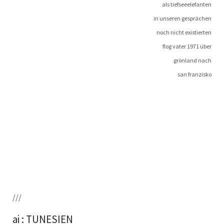
als tiefseeelefanten
in unse­ren gesprächen
noch nicht existierten
flog vater 1971 über
grön­land nach
san franzisko
///
ai : TUNESIEN