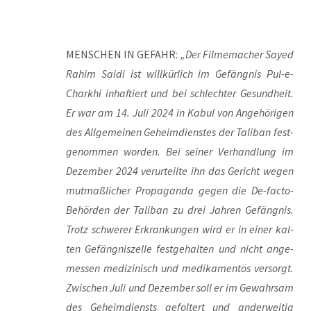
MENSCHEN IN GEFAHR:
„Der Fil­me­ma­cher Say­ed
Rahim Sai­di ist will­kür­lich im Gefäng­nis Pul-e-
Charkhi inhaf­tiert und bei schlech­ter Gesund­heit.
Er war am 14. Juli 2024 in Kabul von Ange­hö­ri­gen
des All­ge­mei­nen Geheim­diens­tes der Tali­ban fest­
ge­nom­men wor­den. Bei sei­ner Ver­hand­lung im
Dezem­ber 2024 ver­ur­teil­te ihn das Gericht wegen
mut­maß­li­cher Pro­pa­gan­da gegen die De-fac­to-
Behör­den der Tali­ban zu drei Jah­ren Gefäng­nis.
Trotz schwe­rer Erkran­kun­gen wird er in einer kal­
ten Gefäng­nis­zel­le fest­ge­hal­ten und nicht ange­
mes­sen medi­zi­nisch und medi­ka­men­tös ver­sorgt.
Zwi­schen Juli und Dezem­ber soll er im Gewahr­sam
des Geheim­diensts gefol­tert und ander­wei­tig