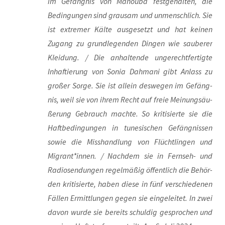
im Gefäng­nis von Manou­ba fest­ge­hal­ten, die
Bedin­gun­gen sind grau­sam und unmensch­lich. Sie
ist extre­mer Käl­te aus­ge­setzt und hat kei­nen
Zugang zu grund­le­gen­den Din­gen wie sau­be­rer
Klei­dung. / Die anhal­ten­de unge­recht­fer­tig­te
Inhaf­tie­rung von Sonia Dah­ma­ni gibt Anlass zu
gro­ßer Sor­ge. Sie ist allein des­we­gen im Gefäng­
nis, weil sie von ihrem Recht auf freie Mei­nungs­äu­
ße­rung Gebrauch mach­te. So kri­ti­sier­te sie die
Haft­be­din­gun­gen in tune­si­schen Gefäng­nis­sen
sowie die Miss­hand­lung von Flücht­lin­gen und
Migrant*innen. / Nach­dem sie in Fern­seh- und
Radio­sen­dun­gen regel­mä­ßig öffent­lich die Behör­
den kri­ti­sier­te, haben die­se in fünf ver­schie­de­nen
Fäl­len Ermitt­lun­gen gegen sie ein­ge­lei­tet. In zwei
davon wur­de sie bereits schul­dig gespro­chen und