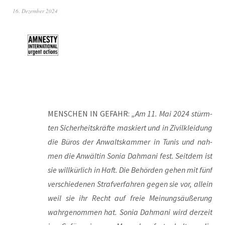
16. Dezember 2024
MENSCHEN IN GEFAHR:
„Am 11. Mai 2024 stürm­
ten Sicher­heits­kräf­te mas­kiert und in Zivil­klei­dung
die Büros der Anwalts­kam­mer in Tunis und nah­
men die Anwäl­tin Sonia Dah­ma­ni fest. Seit­dem ist
sie will­kür­lich in Haft. Die Behör­den gehen mit fünf
ver­schie­de­nen Straf­ver­fah­ren gegen sie vor, allein
weil sie ihr Recht auf freie Mei­nungs­äu­ße­rung
wahr­ge­nom­men hat. Sonia Dah­ma­ni wird der­zeit