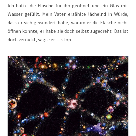
Ich hat­te die Fla­sche für ihn geöff­net und ein Glas mit
Was­ser gefüllt. Mein Vater erzähl­te lächelnd in Wür­de,
dass er sich gewun­dert habe, war­um er die Fla­sche nicht
öff­nen konn­te, er habe sie doch selbst zuge­dreht. Das ist
doch ver­rückt, sag­te er. — stop