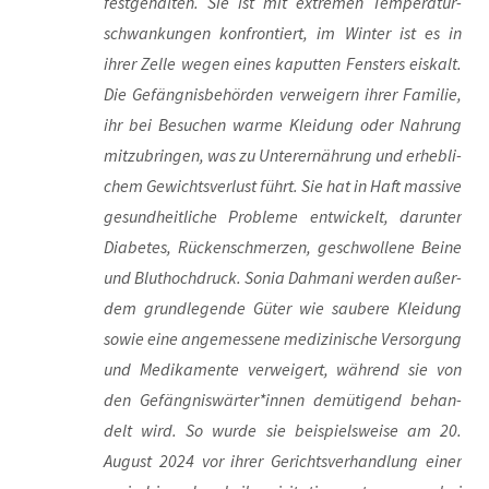
fest­ge­hal­ten. Sie ist mit extre­men Tem­pe­ra­tur­
schwan­kun­gen kon­fron­tiert, im Win­ter ist es in
ihrer Zel­le wegen eines kaput­ten Fens­ters eis­kalt.
Die Gefäng­nis­be­hör­den ver­wei­gern ihrer Fami­lie,
ihr bei Besu­chen war­me Klei­dung oder Nah­rung
mit­zu­brin­gen, was zu Unter­ernäh­rung und erheb­li­
chem Gewichts­ver­lust führt. Sie hat in Haft mas­si­ve
gesund­heit­li­che Pro­ble­me ent­wi­ckelt, dar­un­ter
Dia­be­tes, Rücken­schmer­zen, geschwol­le­ne Bei­ne
und Blut­hoch­druck. Sonia Dah­ma­ni wer­den außer­
dem grund­le­gen­de Güter wie sau­be­re Klei­dung
sowie eine ange­mes­se­ne medi­zi­ni­sche Ver­sor­gung
und Medi­ka­men­te ver­wei­gert, wäh­rend sie von
den Gefängniswärter*innen demü­ti­gend behan­
delt wird. So wur­de sie bei­spiels­wei­se am 20.
August 2024 vor ihrer Gerichts­ver­hand­lung einer