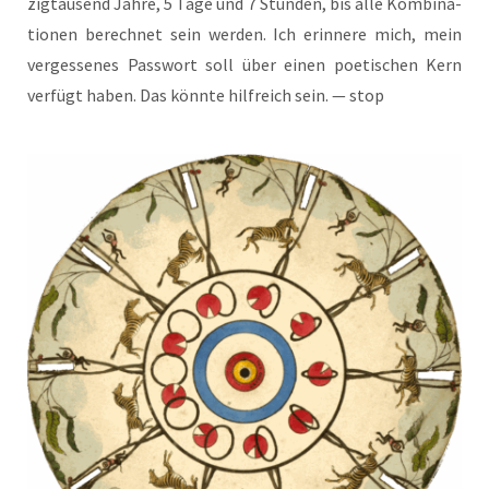
zig­tau­send Jah­re, 5 Tage und 7 Stun­den, bis alle Kom­bi­na­
tio­nen berech­net sein wer­den. Ich erin­ne­re mich, mein
ver­ges­se­nes Pass­wort soll über einen poe­ti­schen Kern
ver­fügt haben. Das könn­te hilf­reich sein. — stop