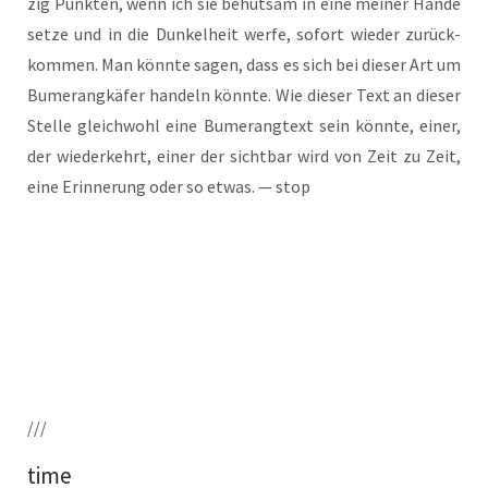
zig Punk­ten, wenn ich sie behut­sam in eine mei­ner Hän­de
set­ze und in die Dun­kel­heit wer­fe, sofort wie­der zurück­
kom­men. Man könn­te sagen, dass es sich bei die­ser Art um
Bume­rang­kä­fer han­deln könn­te. Wie die­ser Text an die­ser
Stel­le gleich­wohl eine Bume­rang­text sein könn­te, einer,
der wie­der­kehrt, einer der sicht­bar wird von Zeit zu Zeit,
eine Erin­ne­rung oder so etwas. — stop
///
time