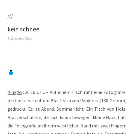
///
kein schnee
5. Dezember 2024
gink­go
: 20.16 UTC – Auf einem Tisch ruht eine Foto­gra­fie.
Ich hat­te sie auf ein Blatt star­ken Papie­res (180 Gramm)
gedruckt. Es ist Abend. Som­mer­licht. Ein Tisch von Holz.
Blät­ter­schat­ten, die sich kaum bewe­gen. Mei­ne Hand hält
die Foto­gra­fie an ihrem west­li­chen Rand mit zwei Fin­gern