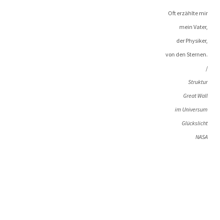
Oft erzähl­te mir
mein Vater,
der Physiker,
von den Sternen.
/
Struk­tur
Gre­at Wall
im Universum
Glückslicht
NASA