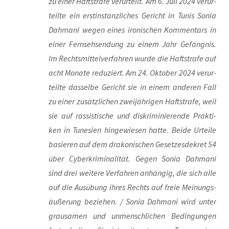
zu einer Haft­stra­fe ver­ur­teilt. Am 6. Juli 2024 ver­ur­
teil­te ein erst­in­stanz­li­ches Gericht in Tunis Sonia
Dah­ma­ni wegen eines iro­ni­schen Kom­men­tars in
einer Fern­seh­sen­dung zu einem Jahr Gefäng­nis.
Im Rechts­mit­tel­ver­fah­ren wur­de die Haft­stra­fe auf
acht Mona­te redu­ziert. Am 24. Okto­ber 2024 ver­ur­
teil­te das­sel­be Gericht sie in einem ande­ren Fall
zu einer zusätz­li­chen zwei­jäh­ri­gen Haft­stra­fe, weil
sie auf ras­sis­ti­sche und dis­kri­mi­nie­ren­de Prak­ti­
ken in Tune­si­en hin­ge­wie­sen hat­te. Bei­de Urtei­le
basie­ren auf dem dra­ko­ni­schen Geset­zes­de­kret 54
über Cyber­kri­mi­na­li­tät. Gegen Sonia Dah­ma­ni
sind drei wei­te­re Ver­fah­ren anhän­gig, die sich alle
auf die Aus­übung ihres Rechts auf freie Mei­nungs­
äu­ße­rung bezie­hen. / Sonia Dah­ma­ni wird unter
grau­sa­men und unmensch­li­chen Bedin­gun­gen