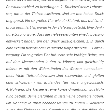
Druck­un­ter­schied zu bewäl­ti­gen. 2. Druck­re­sis­tenz: Lebe­we­
sen, die in der Tief­see exis­tie­ren, sind an den hohen Druck
ange­passt. Ein so gro­ßes Tier wie ein Ele­fant, das auf Land­
druck opti­miert ist, wür­de in der Tie­fe zer­quetscht. Eine denk­
ba­re Lösung wäre, dass die Tief­see­ele­fan­ten eine Anpas­sung
ent­wi­ckelt haben, um den Druck aus­zu­glei­chen, z. B. durch
eine extrem fle­xi­ble oder ver­stärk­te Kör­per­struk­tur. 3. Fort­be­
we­gung: Ein so gro­ßes Tier bräuch­te sehr kräf­ti­ge Bei­ne, um
auf dem Mee­res­bo­den lau­fen zu kön­nen, und gleich­zei­tig
müss­te es mit den Wider­stän­den des Was­sers zurecht­kom­
men. Vie­le Tief­see­le­be­we­sen sind schwe­re­los und glei­ten
oder schwe­ben – ein lau­fen­des Tier wäre unge­wöhn­lich.
4. Nah­rung: Die Tief­see ist eine kar­ge Umge­bung, was Nah­
rung betrifft. Dei­ne Ele­fan­ten müss­ten eine Stra­te­gie haben,
um Nah­rung in aus­rei­chen­der Men­ge zu fin­den – viel­leicht
durch das Ein­fan­gen von Orga­nis­men, die in der Nähe der