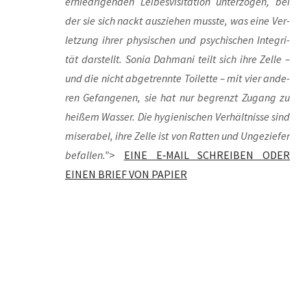
ernied­ri­gen­den Lei­bes­vi­si­ta­ti­on unter­zo­gen, bei
der sie sich nackt aus­zie­hen muss­te, was eine Ver­
let­zung ihrer phy­si­schen und psy­chi­schen Inte­gri­
tät dar­stellt. Sonia Dah­ma­ni teilt sich ihre Zel­le –
und die nicht abge­trenn­te Toi­let­te – mit vier ande­
ren Gefan­ge­nen, sie hat nur begrenzt Zugang zu
hei­ßem Was­ser. Die hygie­ni­schen Ver­hält­nis­se sind
mise­ra­bel, ihre Zel­le ist von Rat­ten und Unge­zie­fer
befal­len.”
>
EINE E‑MAIL SCHREIBEN ODER
EINEN BRIEF VON PAPIER