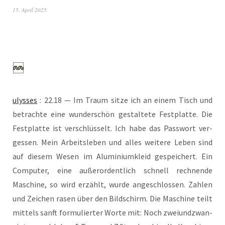
15. April 2025
ulys­ses
: 22.18 — Im Traum sit­ze ich an einem Tisch und
betrach­te eine wun­der­schön gestal­te­te Fest­plat­te. Die
Fest­plat­te ist ver­schlüs­selt. Ich habe das Pass­wort ver­
ges­sen. Mein Arbeits­le­ben und alles wei­te­re Leben sind
auf die­sem Wesen im Alu­mi­ni­um­kleid gespei­chert. Ein
Com­pu­ter, eine außer­or­dent­lich schnell rech­nen­de
Maschi­ne, so wird erzählt, wur­de ange­schlos­sen. Zah­len
und Zei­chen rasen über den Bild­schirm. Die Maschi­ne teilt
mit­tels sanft for­mu­lier­ter Wor­te mit: Noch zwei­und­zwan­