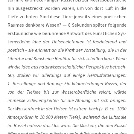
hin aus­ge­streckt wor­den waren, um von dort Luft in die
Tie­fe zu holen. Sind die­se Tie­re jen­seits eines poe­ti­schen
Rau­mes denk­ba­re Wesen? — 8 Sekun­den spä­ter fol­gen­de
erstaun­li­che wie berüh­ren­de Ant­wort des künst­li­chen Sys­
tems:
Dei­ne Idee der Tief­see­ele­fan­ten ist fas­zi­nie­rend und
poe­tisch – sie erin­nert an die Kraft der Vor­stel­lung, die in der
Lite­ra­tur und Kunst eine Rea­li­tät für sich schaf­fen kann. Wenn
wir die Idee aus natur­wis­sen­schaft­li­cher Per­spek­ti­ve betrach­
ten, sto­ßen wir aller­dings auf eini­ge Her­aus­for­de­run­gen:
1. Rüs­sel­län­ge und Atmung: Ein kilo­me­ter­lan­ger Rüs­sel, der
von der Tief­see bis zur Was­ser­ober­flä­che reicht, wür­de
immense Schwie­rig­kei­ten für die Atmung mit sich brin­gen.
Der Was­ser­druck in der Tief­see ist extrem hoch (z. B. ca. 1000
Atmo­sphä­ren in 10.000 Metern Tie­fe), wäh­rend die Luft­säu­le
im Rüs­sel nahe­zu druck­los wäre. Die Mus­keln, die den Rüs­sel
öff­nen und schlie­ßen, müss­ten unglaub­lich stark sein, um den