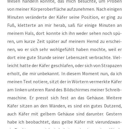
Wesen han­deln könn­te, das mich besuch­te, um Pro­ben
von mei­ner Kör­per­ober­flä­che auf­zu­neh­men. Nach eini­gen
Minu­ten ver­än­der­te der Käfer sei­ne Posi­ti­on, er ging zu
Fuß, klet­ter­te an mir her­ab, saß für eini­ge Minu­ten an
mei­nem Hals, dort konn­te ich ihn weder sehen noch spü­
ren, um kur­ze Zeit spä­ter auf mei­nem Hemd zu erschei­
nen, wo er sich sehr wohl­ge­fühlt haben moch­te, weil er
dort eine gute Stun­de sei­ner Lebens­zeit ver­brach­te. Viel­
leicht hat­te der Käfer geschla­fen, oder sich von Stra­pa­zen
erholt, die mir unbe­kannt. In die­sem Moment nun, da ich
mei­nen Text notie­re, sitzt der in Wör­tern ver­merk­te Käfer
am lin­ken unte­ren Rand des Bild­schir­mes mei­ner Schreib­
ma­schi­ne. Er presst sich fest an das Gehäu­se. Wei­te­re
Käfer sit­zen an den Wän­den, es sind ein gutes Dut­zend,
auch Käfer mit gel­bem Gehäu­se sind dar­un­ter. Ges­tern
habe ich beob­ach­tet, dass gel­be Käfer mit vier­und­zwan­