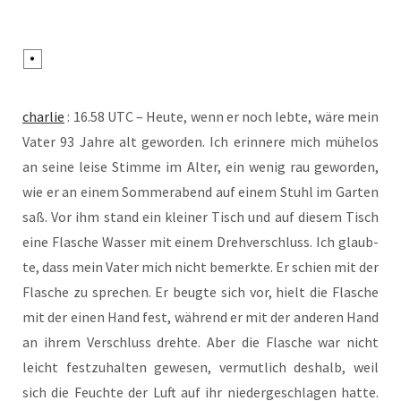
char­lie
: 16.58 UTC – Heu­te, wenn er noch leb­te, wäre mein
Vater 93 Jah­re alt gewor­den. Ich erin­ne­re mich mühe­los
an sei­ne lei­se Stim­me im Alter, ein wenig rau gewor­den,
wie er an einem Som­mer­abend auf einem Stuhl im Gar­ten
saß. Vor ihm stand ein klei­ner Tisch und auf die­sem Tisch
eine Fla­sche Was­ser mit einem Dreh­ver­schluss. Ich glaub­
te, dass mein Vater mich nicht bemerk­te. Er schien mit der
Fla­sche zu spre­chen. Er beug­te sich vor, hielt die Fla­sche
mit der einen Hand fest, wäh­rend er mit der ande­ren Hand
an ihrem Ver­schluss dreh­te. Aber die Fla­sche war nicht
leicht fest­zu­hal­ten gewe­sen, ver­mut­lich des­halb, weil
sich die Feuch­te der Luft auf ihr nie­der­ge­schla­gen hat­te.