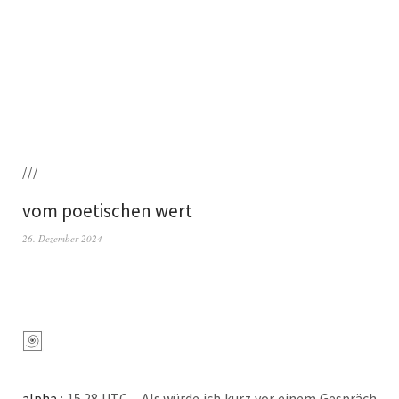
///
vom poetischen wert
26. Dezember 2024
alpha
: 15.28 UTC – Als wür­de ich kurz vor einem Gespräch