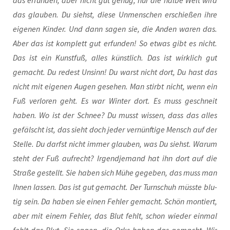
das erfun­den, aber nicht gut genug, nur die hal­be Welt wird
das glau­ben. Du siehst, die­se Unmen­schen erschie­ßen ihre
eige­nen Kin­der. Und dann sagen sie, die Anden waren das.
Aber das ist kom­plett gut erfun­den! So etwas gibt es nicht.
Das ist ein Kunst­fuß, alles künst­lich. Das ist wirk­lich gut
gemacht. Du redest Unsinn! Du warst nicht dort, Du hast das
nicht mit eige­nen Augen gese­hen. Man stirbt nicht, wenn ein
Fuß ver­lo­ren geht. Es war Win­ter dort. Es muss geschneit
haben. Wo ist der Schnee? Du musst wis­sen, dass das alles
gefälscht ist, das sieht doch jeder ver­nünf­ti­ge Mensch auf der
Stel­le. Du darfst nicht immer glau­ben, was Du siehst. War­um
steht der Fuß auf­recht? Irgend­je­mand hat ihn dort auf die
Stra­ße gestellt. Sie haben sich Mühe gege­ben, das muss man
Ihnen las­sen. Das ist gut gemacht. Der Turn­schuh müss­te blu­
tig sein. Da haben sie einen Feh­ler gemacht. Schön mon­tiert,
aber mit einem Feh­ler, das Blut fehlt, schon wie­der ein­mal