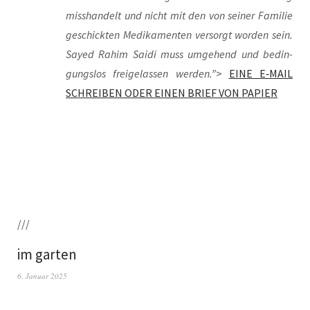
miss­han­delt und nicht mit den von sei­ner Fami­lie
geschick­ten Medi­ka­men­ten ver­sorgt wor­den sein.
Say­ed Rahim Sai­di muss umge­hend und bedin­
gungs­los frei­ge­las­sen wer­den.”
>
EINE E‑MAIL
SCHREIBEN ODER EINEN BRIEF VON PAPIER
///
im garten
6. Januar 2025