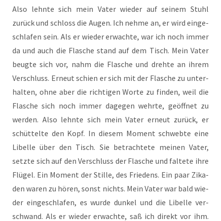
Also lehn­te sich mein Vater wie­der auf sei­nem Stuhl
zurück und schloss die Augen. Ich neh­me an, er wird ein­ge­
schla­fen sein. Als er wie­der erwach­te, war ich noch immer
da und auch die Fla­sche stand auf dem Tisch. Mein Vater
beug­te sich vor, nahm die Fla­sche und dreh­te an ihrem
Ver­schluss. Erneut schien er sich mit der Fla­sche zu unter­
hal­ten, ohne aber die rich­ti­gen Wor­te zu fin­den, weil die
Fla­sche sich noch immer dage­gen wehr­te, geöff­net zu
wer­den. Also lehn­te sich mein Vater erneut zurück, er
schüt­tel­te den Kopf. In die­sem Moment schweb­te eine
Libel­le über den Tisch. Sie betrach­te­te mei­nen Vater,
setz­te sich auf den Ver­schluss der Fla­sche und fal­te­te ihre
Flü­gel. Ein Moment der Stil­le, des Frie­dens. Ein paar Zika­
den waren zu hören, sonst nichts. Mein Vater war bald wie­
der ein­ge­schla­fen, es wur­de dun­kel und die Libel­le ver­
schwand. Als er wie­der erwach­te, saß ich direkt vor ihm.