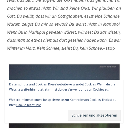
fehlt das Blut. Sie sagen, die Orks haben das gemacht. Wir
machen so etwas nicht. Wir sind kei­ne Orks. Wir glau­ben an
Gott. Du weißt, dass wir an Gott glau­ben, es ist eine Schan­de.
War­um zeigst Du mir so etwas? Du warst nicht in Mariu­pol.
Wenn Du in Mariu­pol gewe­sen wärest, wür­dest Du das wis­sen,
dass man so etwas nie­mals dort gese­hen haben kann. Es war
Win­ter im März. Kein Schnee, siehst Du, kein Schnee.
- stop
Datenschutz und Cookies: Diese Website verwendet Cookies. Wenn du die
Website weiterhin nutzt, stimmst du der Verwendung von Cookies zu.
Weitere Informationen, beispielsweise zur Kontrolle von Cookies, findest du
hier:
Cookie-Richtlinie