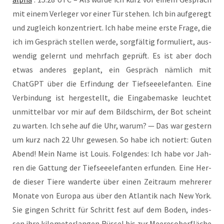
mit einem Ver­le­ger vor einer Tür ste­hen. Ich bin auf­ge­regt
und zugleich kon­zen­triert. Ich habe mei­ne ers­te Fra­ge, die
ich im Gespräch stel­len wer­de, sorg­fäl­tig for­mu­liert, aus­
wen­dig gelernt und mehr­fach geprüft. Es ist aber doch
etwas ande­res geplant, ein Gespräch näm­lich mit
ChatGPT über die Erfin­dung der Tief­see­ele­fan­ten. Eine
Ver­bin­dung ist her­ge­stellt, die Ein­ga­be­mas­ke leuch­tet
unmit­tel­bar vor mir auf dem Bild­schirm, der Bot scheint
zu war­ten. Ich sehe auf die Uhr, war­um? — Das war ges­tern
um kurz nach 22 Uhr gewe­sen. So habe ich notiert: Guten
Abend! Mein Name ist Lou­is. Fol­gen­des: Ich habe vor Jah­
ren die Gat­tung der Tief­see­ele­fan­ten erfun­den. Eine Her­
de die­ser Tie­re wan­der­te über einen Zeit­raum meh­re­rer
Mona­te von Euro­pa aus über den Atlan­tik nach New York.
Sie gin­gen Schritt für Schritt fest auf dem Boden, indes­
sen ihre kilo­me­ter­lan­gen Rüs­sel bis zur Mee­res­ober­flä­che