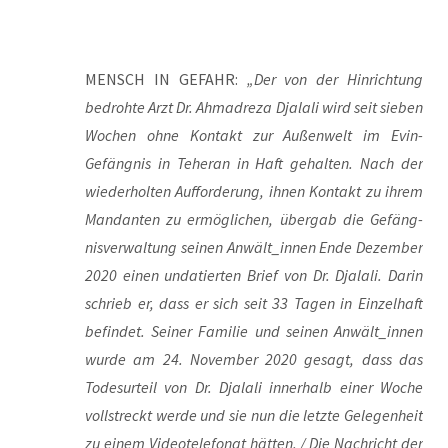
MENSCH IN GEFAHR:
„Der von der Hin­rich­tung
bedroh­te Arzt Dr. Ahm­adre­za Dja­la­li wird seit sie­ben
Wochen ohne Kon­takt zur Außen­welt im Evin-
Gefäng­nis in Tehe­ran in Haft gehal­ten. Nach der
wie­der­hol­ten Auf­for­de­rung, ihnen Kon­takt zu ihrem
Man­dan­ten zu ermög­li­chen, über­gab die Gefäng­
nis­ver­wal­tung sei­nen Anwält_innen Ende Dezem­ber
2020 einen unda­tier­ten Brief von Dr. Dja­la­li. Dar­in
schrieb er, dass er sich seit 33 Tagen in Ein­zel­haft
befin­det. Sei­ner Fami­lie und sei­nen Anwält_innen
wur­de am 24. Novem­ber 2020 gesagt, dass das
Todes­ur­teil von Dr. Dja­la­li inner­halb einer Woche
voll­streckt wer­de und sie nun die letz­te Gele­gen­heit
zu einem Video­te­le­fo­nat hät­ten. / Die Nach­richt der