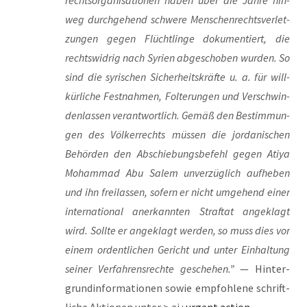
rechts­or­ga­ni­sa­tio­nen haben über die Jah­re hin­
weg durch­ge­hend schwe­re Men­schen­rechts­ver­let­
zun­gen gegen Flücht­lin­ge doku­men­tiert, die
rechts­wid­rig nach Syri­en abge­scho­ben wur­den. So
sind die syri­schen Sicher­heits­kräf­te u. a. für will­
kür­li­che Fest­nah­men, Fol­te­run­gen und Ver­schwin­
den­las­sen ver­ant­wort­lich. Gemäß den Bestim­mun­
gen des Völ­ker­rechts müs­sen die jor­da­ni­schen
Behör­den den Abschie­bungs­be­fehl gegen Ati­ya
Moham­mad Abu Salem unver­züg­lich auf­he­ben
und ihn frei­las­sen, sofern er nicht umge­hend einer
inter­na­tio­nal aner­kann­ten Straf­tat ange­klagt
wird. Soll­te er ange­klagt wer­den, so muss dies vor
einem ordent­li­chen Gericht und unter Ein­hal­tung
sei­ner Ver­fah­rens­rech­te gesche­hen.”
— Hin­ter­
grund­in­for­ma­tio­nen sowie emp­foh­le­ne schrift­