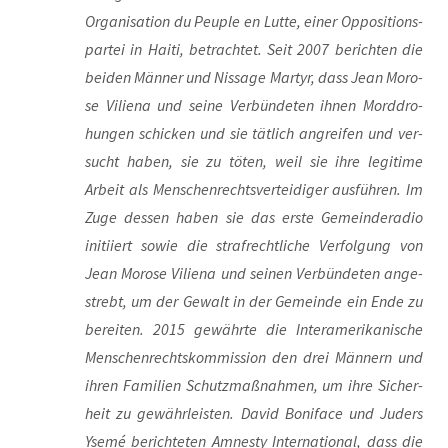
Orga­ni­sa­ti­on du Peu­ple en Lut­te, einer Oppo­si­ti­ons­
par­tei in Hai­ti, betrach­tet. Seit 2007 berich­ten die
bei­den Män­ner und Nis­sa­ge Mar­tyr, dass Jean Moro­
se Vili­ena und sei­ne Ver­bün­de­ten ihnen Mord­dro­
hun­gen schi­cken und sie tät­lich angrei­fen und ver­
sucht haben, sie zu töten, weil sie ihre legi­ti­me
Arbeit als Men­schen­rechts­ver­tei­di­ger aus­füh­ren. Im
Zuge des­sen haben sie das ers­te Gemein­de­ra­dio
initi­iert sowie die straf­recht­li­che Ver­fol­gung von
Jean Moro­se Vili­ena und sei­nen Ver­bün­de­ten ange­
strebt, um der Gewalt in der Gemein­de ein Ende zu
berei­ten. 2015 gewähr­te die Inter­ame­ri­ka­ni­sche
Men­schen­rechts­kom­mis­si­on den drei Män­nern und
ihren Fami­li­en Schutz­maß­nah­men, um ihre Sicher­
heit zu gewähr­leis­ten. David Boni­face und Juders
Yse­mé berich­te­ten Amnes­ty Inter­na­tio­nal, dass die