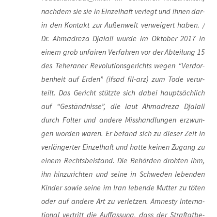
nach­dem sie sie in Ein­zel­haft ver­legt und ihnen dar­
in den Kon­takt zur Außen­welt ver­wei­gert haben. /
Dr. Ahm­adre­za Dja­la­li wur­de im Okto­ber 2017 in
einem grob unfai­ren Ver­fah­ren vor der Abtei­lung 15
des Tehe­ra­ner Revo­lu­ti­ons­ge­richts wegen “Ver­dor­
ben­heit auf Erden” (ifsad fil-arz) zum Tode ver­ur­
teilt. Das Gericht stütz­te sich dabei haupt­säch­lich
auf “Geständ­nis­se”, die laut Ahm­adre­za Dja­la­li
durch Fol­ter und ande­re Miss­hand­lun­gen erzwun­
gen wor­den waren. Er befand sich zu die­ser Zeit in
ver­län­ger­ter Ein­zel­haft und hat­te kei­nen Zugang zu
einem Rechts­bei­stand. Die Behör­den droh­ten ihm,
ihn hin­zu­rich­ten und sei­ne in Schwe­den leben­den
Kin­der sowie sei­ne im Iran leben­de Mut­ter zu töten
oder auf ande­re Art zu ver­let­zen. Amnes­ty Inter­na­
tio­nal ver­tritt die Auf­fas­sung, dass der Straf­tat­be­