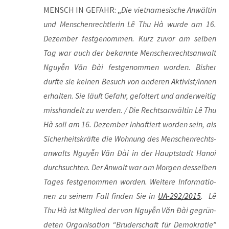
MENSCH IN GEFAHR: „
Die viet­na­me­si­sche Anwäl­tin
und Men­schen­recht­le­rin Lê Thu Hà wur­de am 16.
Dezem­ber fest­ge­nom­men. Kurz zuvor am sel­ben
Tag war auch der bekann­te Men­schen­rechts­an­walt
Nguyễn Văn Đài fest­ge­nom­men wor­den. Bis­her
durf­te sie kei­nen Besuch von ande­ren Aktivist/innen
erhal­ten. Sie läuft Gefahr, gefol­tert und ander­wei­tig
miss­han­delt zu wer­den. / Die Rechts­an­wäl­tin Lê Thu
Hà soll am 16. Dezem­ber inhaf­tiert wor­den sein, als
Sicher­heits­kräf­te die Woh­nung des Men­schen­rechts­
an­walts Nguyễn Văn Đài in der Haupt­stadt Hanoi
durch­such­ten. Der Anwalt war am Mor­gen des­sel­ben
Tages fest­ge­nom­men wor­den. Wei­te­re Infor­ma­tio­
nen zu sei­nem Fall fin­den Sie in
UA-292/2015
. Lê
Thu Hà ist Mit­glied der von Nguyễn Văn Đài gegrün­
de­ten Orga­ni­sa­ti­on “Bru­der­schaft für Demo­kra­tie”