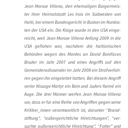
Jean Moro­se Vili­ena, den ehe­ma­li­gen Bür­ger­meis­
ter ihrer Hei­mat­stadt Les Irois im Süd­wes­ten von
Hai­ti, bei einem Bun­des­ge­richt in Bos­ton im Nord­os­
ten der USA ein. Die Kla­ge wur­de in den USA ein­ge­
reicht, weil Jean Moro­se Vili­ena Anfang 2009 in die
USA geflo­hen war, nach­dem die hai­tia­ni­schen
Behör­den wegen des Mor­des an David Boni­faces
Bru­der im Jahr 2007 und eines Angriffs auf den
Gemein­de­ra­dio­sen­der im Jahr 2008 ein Straf­ver­fah­
ren gegen ihn ein­ge­lei­tet hat­ten. Bei die­sem Angriff
ver­lor Nis­sa­ge Mar­tyr ein Bein und Juders Yse­mé ein
Auge. Die drei Män­ner wer­fen Jean Moro­se Vili­ena
vor, dass er für eine Rei­he von Angrif­fen gegen sei­ne
Kritiker_innen ver­ant­wort­lich ist, dar­un­ter “Brand­
stif­tung”, “außer­ge­richt­li­che Hin­rich­tun­gen”, “ver­
such­te außer­ge­richt­li­che Hin­rich­tung”, “Fol­ter” und