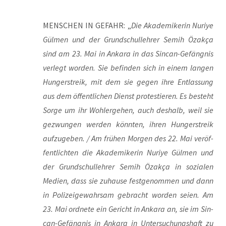
MENSCHEN IN GEFAHR: „
Die Aka­de­mi­ke­rin Nuri­ye
Gül­men und der Grund­schul­leh­rer Semih Özak­ça
sind am 23. Mai in Anka­ra in das Sin­can-Gefäng­nis
ver­legt wor­den. Sie befin­den sich in einem lan­gen
Hun­ger­streik, mit dem sie gegen ihre Ent­las­sung
aus dem öffent­li­chen Dienst pro­tes­tie­ren. Es besteht
Sor­ge um ihr Wohl­erge­hen, auch des­halb, weil sie
gezwun­gen wer­den könn­ten, ihren Hun­ger­streik
auf­zu­ge­ben. / Am frü­hen Mor­gen des 22. Mai ver­öf­
fent­lich­ten die Aka­de­mi­ke­rin Nuri­ye Gül­men und
der Grund­schul­leh­rer Semih Özak­ça in sozia­len
Medi­en, dass sie zuhau­se fest­ge­nom­men und dann
in Poli­zei­ge­wahr­sam gebracht wor­den sei­en. Am
23. Mai ord­ne­te ein Gericht in Anka­ra an, sie im Sin­
can-Gefäng­nis in Anka­ra in Unter­su­chungs­haft zu