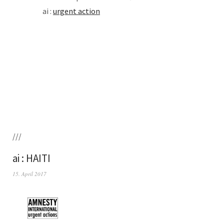
ai :
urgent action
///
ai : HAITI
15. April 2017