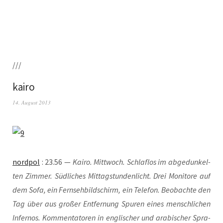
///
kairo
14. August 2013
nord­pol
: 23.56 —
Kai­ro. Mitt­woch. Schlaf­los im abge­dun­kel­
ten Zim­mer. Süd­li­ches Mit­tag­stun­den­licht. Drei Moni­to­re auf
dem Sofa, ein Fern­seh­bild­schirm, ein Tele­fon. Beob­ach­te den
Tag über aus gro­ßer Ent­fer­nung Spu­ren eines mensch­li­chen
Infer­nos. Kom­men­ta­to­ren in eng­li­scher und ara­bi­scher Spra­