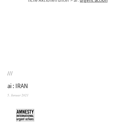
li­che Aktio­nen unter > ai :
urgent action
///
ai : IRAN
5. Januar 2021