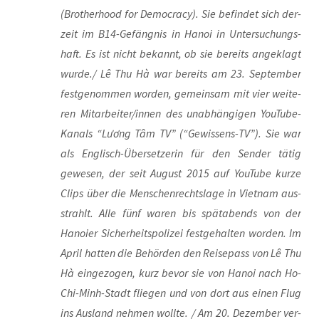
(Brot­her­hood for Demo­cra­cy). Sie befin­det sich der­
zeit im B14-Gefäng­nis in Hanoi in Unter­su­chungs­
haft. Es ist nicht bekannt, ob sie bereits ange­klagt
wurde./ Lê Thu Hà war bereits am 23. Sep­tem­ber
fest­ge­nom­men wor­den, gemein­sam mit vier wei­te­
ren Mitarbeiter/innen des unab­hän­gi­gen You­Tube-
Kanals “Lương Tâm TV” (“Gewis­sens-TV”). Sie war
als Eng­lisch-Über­set­ze­rin für den Sen­der tätig
gewe­sen, der seit August 2015 auf You­Tube kur­ze
Clips über die Men­schen­rechts­la­ge in Viet­nam aus­
strahlt. Alle fünf waren bis spät­abends von der
Hanoier Sicher­heits­po­li­zei fest­ge­hal­ten wor­den. Im
April hat­ten die Behör­den den Rei­se­pass von Lê Thu
Hà ein­ge­zo­gen, kurz bevor sie von Hanoi nach Ho-
Chi-Minh-Stadt flie­gen und von dort aus einen Flug
ins Aus­land neh­men woll­te. / Am 20. Dezem­ber ver­