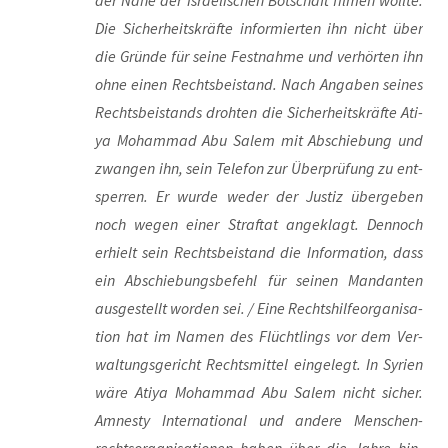
der Nähe der israe­li­schen Bot­schaft fil­men woll­te.
Die Sicher­heits­kräf­te infor­mier­ten ihn nicht über
die Grün­de für sei­ne Fest­nah­me und ver­hör­ten ihn
ohne einen Rechts­bei­stand. Nach Anga­ben sei­nes
Rechts­bei­stands droh­ten die Sicher­heits­kräf­te Ati­
ya Moham­mad Abu Salem mit Abschie­bung und
zwan­gen ihn, sein Tele­fon zur Über­prü­fung zu ent­
sper­ren. Er wur­de weder der Jus­tiz über­ge­ben
noch wegen einer Straf­tat ange­klagt. Den­noch
erhielt sein Rechts­bei­stand die Infor­ma­ti­on, dass
ein Abschie­bungs­be­fehl für sei­nen Man­dan­ten
aus­ge­stellt wor­den sei. / Eine Rechts­hil­fe­or­ga­ni­sa­
ti­on hat im Namen des Flücht­lings vor dem Ver­
wal­tungs­ge­richt Rechts­mit­tel ein­ge­legt. In Syri­en
wäre Ati­ya Moham­mad Abu Salem nicht sicher.
Amnes­ty Inter­na­tio­nal und ande­re Men­schen­