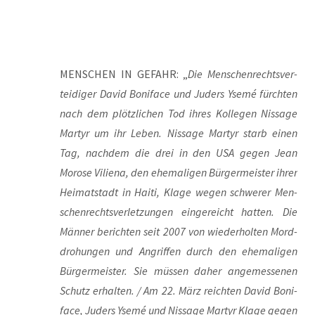
MENSCHEN IN GEFAHR: „
Die Men­schen­rechts­ver­
tei­di­ger David Boni­face und Juders Yse­mé fürch­ten
nach dem plötz­li­chen Tod ihres Kol­le­gen Nis­sa­ge
Mar­tyr um ihr Leben. Nis­sa­ge Mar­tyr starb einen
Tag, nach­dem die drei in den USA gegen Jean
Moro­se Vili­ena, den ehe­ma­li­gen Bür­ger­meis­ter ihrer
Hei­mat­stadt in Hai­ti, Kla­ge wegen schwe­rer Men­
schen­rechts­ver­let­zun­gen ein­ge­reicht hat­ten. Die
Män­ner berich­ten seit 2007 von wie­der­hol­ten Mord­
dro­hun­gen und Angrif­fen durch den ehe­ma­li­gen
Bür­ger­meis­ter. Sie müs­sen daher ange­mes­se­nen
Schutz erhal­ten. / Am 22. März reich­ten David Boni­
face, Juders Yse­mé und Nis­sa­ge Mar­tyr Kla­ge gegen