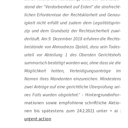
stand der “Ver­dor­ben­heit auf Erden” die straf­recht­
li­chen Erfor­der­nis­se der Rechts­klar­heit und Genau­
ig­keit nicht erfüllt und zudem dem Lega­li­täts­prin­
zip und dem Grund­satz der Rechts­si­cher­heit zuwi­
der­läuft. Am 9. Dezem­ber 2018 erfuh­ren die Rechts­
bei­stän­de von Ahm­adre­za Dja­la­li, dass sein Todes­
ur­teil vor Abtei­lung 1 des Obers­ten Gerichts­hofs
sum­ma­risch bestä­tigt wor­den war, ohne dass sie die
Mög­lich­keit hat­ten, Ver­tei­di­gungs­an­trä­ge im
Namen ihres Man­dan­ten ein­zu­rei­chen. Min­des­tens
zwei Anträ­ge auf eine gericht­li­che Über­prü­fung sei­
nes Falls wur­den abge­lehnt.“
- Hin­ter­grund­in­for­
ma­tio­nen sowie emp­foh­le­ne schrift­li­che Aktio­
nen bis spä­tes­tens zum 24.2.2021 unter > ai :
urgent action