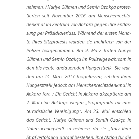
neh­men. / Nuri­ye Gül­men und Semih Özak­ça pro­tes­
tier­ten seit Novem­ber 2016 am Men­schen­rechts­
denk­mal im Zen­trum von Anka­ra gegen ihre Ent­las­
sung per Prä­si­di­al­erlass. Wäh­rend der ers­ten Mona­
te ihres Sitz­pro­tests wur­den sie mehr­fach von der
Poli­zei fest­ge­nom­men. Am 9. März tra­ten Nuri­ye
Gül­men und Semih Özak­ça im Poli­zei­ge­wahr­sam in
den bis heu­te andau­ern­den Hun­ger­streik. Sie wur­
den am 14. März 2017 frei­ge­las­sen, setz­ten ihren
Hun­ger­streik jedoch am Men­schen­rechts­denk­mal in
Anka­ra fort. / Ein Gericht in Anka­ra akzep­tier­te am
2. Mai eine Ankla­ge wegen „Pro­pa­gan­da für eine
ter­ro­ris­ti­sche Ver­ei­ni­gung“. Am 23. Mai ent­schied
das Gericht, Nuri­ye Gül­men und Semih Özak­ça in
Unter­su­chungs­haft zu neh­men, da sie „trotz ihrer
Straf­ver­fol­gung dar­auf bestehen, ihre Akti­on für die