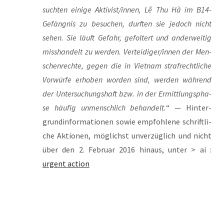
such­ten eini­ge Aktivist/innen, Lê Thu Hà im B14-
Gefäng­nis zu besu­chen, durf­ten sie jedoch nicht
sehen. Sie läuft Gefahr, gefol­tert und ander­wei­tig
miss­han­delt zu wer­den. Verteidiger/innen der Men­
schen­rech­te, gegen die in Viet­nam straf­recht­li­che
Vor­wür­fe erho­ben wor­den sind, wer­den wäh­rend
der Unter­su­chungs­haft bzw. in der Ermitt­lungs­pha­
se häu­fig unmensch­lich behan­delt.
“ — Hin­ter­
grund­in­for­ma­tio­nen sowie emp­foh­le­ne schrift­li­
che Aktio­nen, mög­lichst unver­züg­lich und nicht
über den 2. Febru­ar 2016 hin­aus, unter > ai :
urgent action