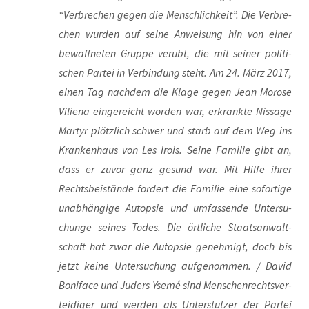
“Ver­bre­chen gegen die Mensch­lich­keit”. Die Ver­bre­
chen wur­den auf sei­ne Anwei­sung hin von einer
bewaff­ne­ten Grup­pe ver­übt, die mit sei­ner poli­ti­
schen Par­tei in Ver­bin­dung steht. Am 24. März 2017,
einen Tag nach­dem die Kla­ge gegen Jean Moro­se
Vili­ena ein­ge­reicht wor­den war, erkrank­te Nis­sa­ge
Mar­tyr plötz­lich schwer und starb auf dem Weg ins
Kran­ken­haus von Les Irois. Sei­ne Fami­lie gibt an,
dass er zuvor ganz gesund war. Mit Hil­fe ihrer
Rechts­bei­stän­de for­dert die Fami­lie eine sofor­ti­ge
unab­hän­gi­ge Aut­op­sie und umfas­sen­de Unter­su­
chun­ge sei­nes Todes. Die ört­li­che Staats­an­walt­
schaft hat zwar die Aut­op­sie geneh­migt, doch bis
jetzt kei­ne Unter­su­chung auf­ge­nom­men. / David
Boni­face und Juders Yse­mé sind Men­schen­rechts­ver­
tei­di­ger und wer­den als Unter­stüt­zer der Par­tei