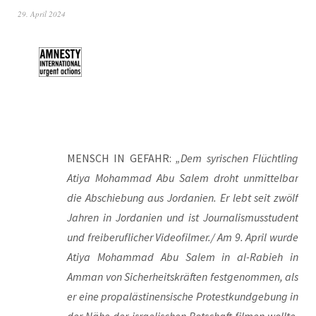
29. April 2024
MENSCH IN GEFAHR:
„Dem syri­schen Flücht­ling
Ati­ya Moham­mad Abu Salem droht unmit­tel­bar
die Abschie­bung aus Jor­da­ni­en. Er lebt seit zwölf
Jah­ren in Jor­da­ni­en und ist Jour­na­lis­mus­stu­dent
und frei­be­ruf­li­cher Videofilmer./ Am 9. April wur­de
Ati­ya Moham­mad Abu Salem in al-Rabieh in
Amman von Sicher­heits­kräf­ten fest­ge­nom­men, als
er eine pro­pa­läs­ti­nen­si­sche Pro­test­kund­ge­bung in