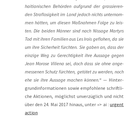
hai­tia­ni­schen Behör­den auf­grund der gras­sie­ren­
den Straf­lo­sig­keit im Land jedoch nichts unter­nom­
men hät­ten, um die­sen Maß­nah­men Fol­ge zu leis­
ten. Die bei­den Män­ner sind nach Nis­sa­ge Mar­tyrs
Tod mit ihren Fami­li­en aus Les Irois geflo­hen, da sie
um ihre Sicher­heit fürch­ten. Sie gaben an, dass der
ein­zi­ge Weg zu Gerech­tig­keit ihre Aus­sa­ge gegen
Jean Moro­se Vili­ena sei, doch dass sie ohne ange­
mes­se­nen Schutz fürch­ten, getö­tet zu wer­den, noch
ehe sie ihre Aus­sa­ge machen kön­nen.
“ — Hin­ter­
grund­in­for­ma­tio­nen sowie emp­foh­le­ne schrift­li­
che Aktio­nen, mög­lichst unver­züg­lich und nicht
über den 24. Mai 2017 hin­aus, unter »> ai :
urgent
action