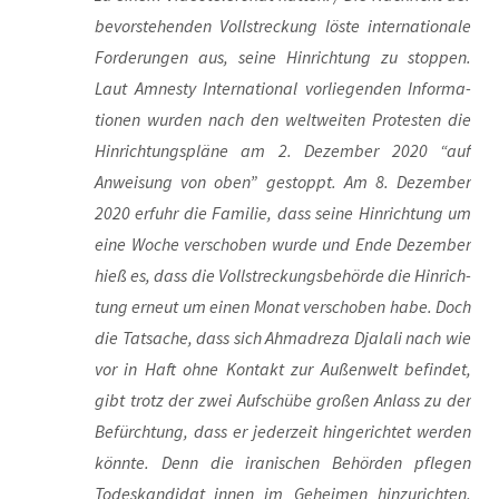
bevor­ste­hen­den Voll­stre­ckung lös­te inter­na­tio­na­le
For­de­run­gen aus, sei­ne Hin­rich­tung zu stop­pen.
Laut Amnes­ty Inter­na­tio­nal vor­lie­gen­den Infor­ma­
tio­nen wur­den nach den welt­wei­ten Pro­tes­ten die
Hin­rich­tungs­plä­ne am 2. Dezem­ber 2020 “auf
Anwei­sung von oben” gestoppt. Am 8. Dezem­ber
2020 erfuhr die Fami­lie, dass sei­ne Hin­rich­tung um
eine Woche ver­scho­ben wur­de und Ende Dezem­ber
hieß es, dass die Voll­stre­ckungs­be­hör­de die Hin­rich­
tung erneut um einen Monat ver­scho­ben habe. Doch
die Tat­sa­che, dass sich Ahm­adre­za Dja­la­li nach wie
vor in Haft ohne Kon­takt zur Außen­welt befin­det,
gibt trotz der zwei Auf­schü­be gro­ßen Anlass zu der
Befürch­tung, dass er jeder­zeit hin­ge­rich­tet wer­den
könn­te. Denn die ira­ni­schen Behör­den pfle­gen
Todeskandidat_innen im Gehei­men hin­zu­rich­ten,