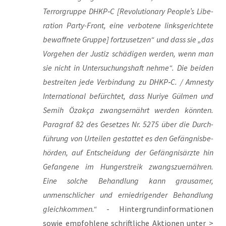
Ter­ror­grup­pe DHKP‑C [Revo­lu­tio­na­ry People’s Libe­
ra­ti­on Par­ty-Front, eine ver­bo­te­ne links­ge­rich­te­te
bewaff­ne­te Grup­pe] fort­zu­set­zen“ und dass sie „das
Vor­ge­hen der Jus­tiz schä­di­gen wer­den, wenn man
sie nicht in Unter­su­chungs­haft neh­me“. Die bei­den
bestrei­ten jede Ver­bin­dung zu DHKP‑C. / Amnes­ty
Inter­na­tio­nal befürch­tet, dass Nuri­ye Gül­men und
Semih Özak­ça zwangs­er­nährt wer­den könn­ten.
Para­graf 82 des Geset­zes Nr. 5275 über die Durch­
füh­rung von Urtei­len gestat­tet es den Gefäng­nis­be­
hör­den, auf Ent­schei­dung der Gefäng­nis­ärz­te hin
Gefan­ge­ne im Hun­ger­streik zwangs­zuer­näh­ren.
Eine sol­che Behand­lung kann grau­sa­mer,
unmensch­li­cher und ernied­ri­gen­der Behand­lung
gleich­kom­men.“
- Hin­ter­grund­in­for­ma­tio­nen
sowie emp­foh­le­ne schrift­li­che Aktio­nen unter >