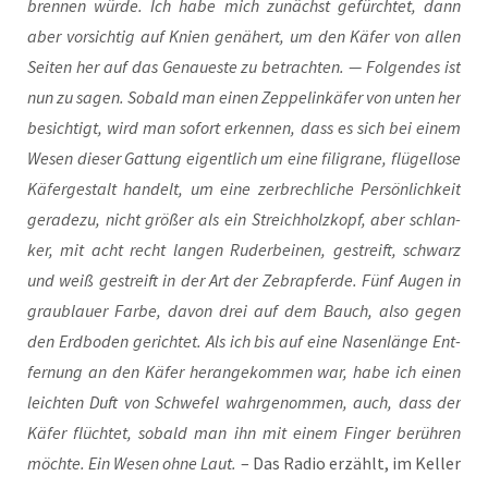
bren­nen wür­de. Ich habe mich zunächst gefürch­tet, dann
aber vor­sich­tig auf Knien genä­hert, um den Käfer von allen
Sei­ten her auf das Genau­es­te zu betrach­ten. — Fol­gen­des ist
nun zu sagen. Sobald man einen Zep­pel­in­kä­fer von unten her
besich­tigt, wird man sofort erken­nen, dass es sich bei einem
Wesen die­ser Gat­tung eigent­lich um eine fili­gra­ne, flü­gel­lo­se
Käfer­ge­stalt han­delt, um eine zer­brech­li­che Per­sön­lich­keit
gera­de­zu, nicht grö­ßer als ein Streich­holz­kopf, aber schlan­
ker, mit acht recht lan­gen Ruder­bei­nen, gestreift, schwarz
und weiß gestreift in der Art der Zebra­pfer­de. Fünf Augen in
grau­blau­er Far­be, davon drei auf dem Bauch, also gegen
den Erd­bo­den gerich­tet. Als ich bis auf eine Nasen­län­ge Ent­
fer­nung an den Käfer her­an­ge­kom­men war, habe ich einen
leich­ten Duft von Schwe­fel wahr­ge­nom­men, auch, dass der
Käfer flüch­tet, sobald man ihn mit einem Fin­ger berüh­ren
möch­te. Ein Wesen ohne Laut.
– Das Radio erzählt, im Kel­ler