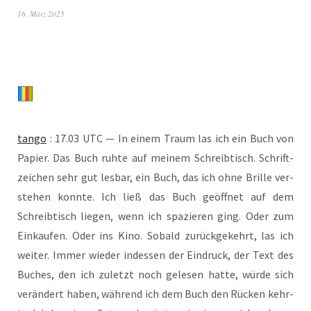
16. März 2025
tan­go
: 17.03 UTC — In einem Traum las ich ein Buch von
Papier. Das Buch ruh­te auf mei­nem Schreib­tisch. Schrift­
zei­chen sehr gut les­bar, ein Buch, das ich ohne Bril­le ver­
ste­hen konn­te. Ich ließ das Buch geöff­net auf dem
Schreib­tisch lie­gen, wenn ich spa­zie­ren ging. Oder zum
Ein­kau­fen. Oder ins Kino. Sobald zurück­ge­kehrt, las ich
wei­ter. Immer wie­der indes­sen der Ein­druck, der Text des
Buches, den ich zuletzt noch gele­sen hat­te, wür­de sich
ver­än­dert haben, wäh­rend ich dem Buch den Rücken kehr­