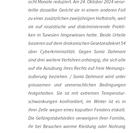
acht Mona­te redu­ziert. Am 24. Okto­ber 2024 ver­ur­
teil­te das­sel­be Gericht sie in einem ande­ren Fall
zu einer zusätz­li­chen zwei­jäh­ri­gen Haft­stra­fe, weil
sie auf ras­sis­ti­sche und dis­kri­mi­nie­ren­de Prak­ti­
ken in Tune­si­en hin­ge­wie­sen hat­te. Bei­de Urtei­le
basie­ren auf dem dra­ko­ni­schen Geset­zes­de­kret 54
über Cyber­kri­mi­na­li­tät. Gegen Sonia Dah­ma­ni
sind drei wei­te­re Ver­fah­ren anhän­gig, die sich alle
auf die Aus­übung ihres Rechts auf freie Mei­nungs­
äu­ße­rung bezie­hen. / Sonia Dah­ma­ni wird unter
grau­sa­men und unmensch­li­chen Bedin­gun­gen
fest­ge­hal­ten. Sie ist mit extre­men Tem­pe­ra­tur­
schwan­kun­gen kon­fron­tiert, im Win­ter ist es in
ihrer Zel­le wegen eines kaput­ten Fens­ters eis­kalt.
Die Gefäng­nis­be­hör­den ver­wei­gern ihrer Fami­lie,
ihr bei Besu­chen war­me Klei­dung oder Nah­rung