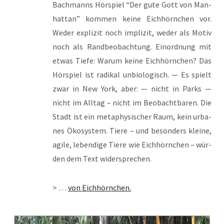
Bach­manns Hör­spiel “Der gute Gott von Man­
hat­tan” kom­men kei­ne Eich­hörn­chen vor.
Weder expli­zit noch impli­zit, weder als Motiv
noch als Rand­be­ob­ach­tung. Ein­ord­nung mit
etwas Tie­fe: War­um kei­ne Eich­hörn­chen? Das
Hör­spiel ist radi­kal unbio­lo­gisch. — Es spielt
zwar in New York, aber: — nicht in Parks —
nicht im All­tag – nicht im Beob­acht­ba­ren. Die
Stadt ist ein meta­phy­si­scher Raum, kein urba­
nes Öko­sys­tem. Tie­re – und beson­ders klei­ne,
agi­le, leben­di­ge Tie­re wie Eich­hörn­chen – wür­
den dem Text widersprechen.
> …
von Eich­hörn­chen.