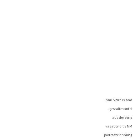
ina­ri 5 bird island
gestaltmantel
aus der serie
vagabon­dit 8 NM
porträtzeichnung