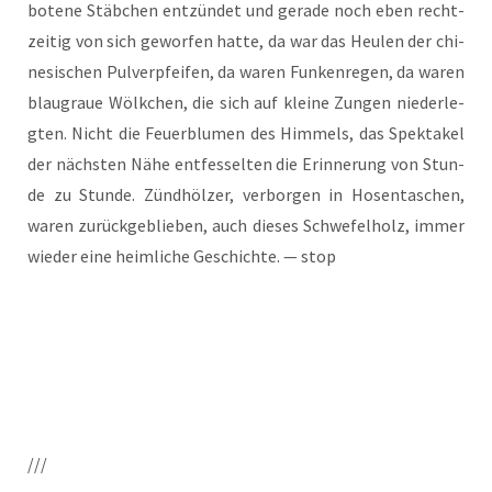
bo­te­ne Stäb­chen ent­zün­det und gera­de noch eben recht­
zei­tig von sich gewor­fen hat­te, da war das Heu­len der chi­
ne­si­schen Pul­ver­pfei­fen, da waren Fun­ken­re­gen, da waren
blau­graue Wölk­chen, die sich auf klei­ne Zun­gen nie­der­le­
gten. Nicht die Feu­er­blu­men des Him­mels, das Spek­ta­kel
der nächs­ten Nähe ent­fes­selten die Erin­ne­rung von Stun­
de zu Stun­de. Zünd­höl­zer, ver­bor­gen in Hosen­ta­schen,
waren zurück­ge­blie­ben, auch die­ses Schwe­fel­holz, immer
wie­der eine heim­li­che Geschich­te. — stop
///