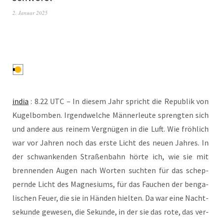
2. Januar 2025
india
: 8.22 UTC – In die­sem Jahr spricht die Repu­blik von
Kugel­bom­ben. Irgend­wel­che Män­ner­leu­te spreng­ten sich
und ande­re aus rei­nem Ver­gnü­gen in die Luft. Wie fröh­lich
war vor Jah­ren noch das ers­te Licht des neu­en Jah­res. In
der schwan­ken­den Stra­ßen­bahn hör­te ich, wie sie mit
bren­nen­den Augen nach Wor­ten such­ten für das schep­
pern­de Licht des Magne­si­ums, für das Fau­chen der ben­ga­
li­schen Feu­er, die sie in Hän­den hiel­ten. Da war eine Nacht­
se­kun­de gewe­sen, die Sekun­de, in der sie das rote, das ver­