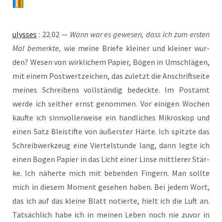
ulys­ses
: 22.02 —
Wann war es gewe­sen, dass ich zum ers­ten
Mal bemerk­te,
wie mei­ne Brie­fe klei­ner und klei­ner wur­
den? Wesen von wirk­li­chem Papier, Bögen in Umschlä­gen,
mit einem Post­wert­zei­chen, das zuletzt die Anschrift­sei­te
mei­nes Schrei­bens voll­stän­dig bedeck­te. Im Post­amt
wer­de ich seit­her ernst genom­men. Vor eini­gen Wochen
kauf­te ich sinn­vol­ler­wei­se ein hand­li­ches Mikro­skop und
einen Satz Blei­stif­te von äußers­ter Här­te. Ich spitz­te das
Schreib­werk­zeug eine Vier­tel­stun­de lang, dann leg­te ich
einen Bogen Papier in das Licht einer Lin­se mitt­le­rer Stär­
ke. Ich näher­te mich mit beben­den Fin­gern. Man soll­te
mich in die­sem Moment gese­hen haben. Bei jedem Wort,
das ich auf das klei­ne Blatt notier­te, hielt ich die Luft an.
Tat­säch­lich habe ich in mei­nen Leben noch nie zuvor in