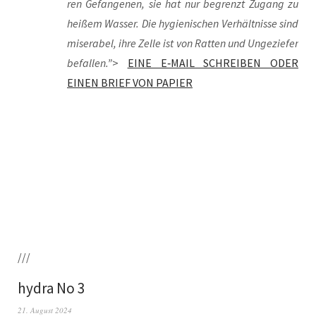
ren Gefan­ge­nen, sie hat nur begrenzt Zugang zu
hei­ßem Was­ser. Die hygie­ni­schen Ver­hält­nis­se sind
mise­ra­bel, ihre Zel­le ist von Rat­ten und Unge­zie­fer
befal­len.”
>
EINE E‑MAIL SCHREIBEN ODER
EINEN BRIEF VON PAPIER
///
hydra No 3
21. August 2024