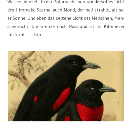
Was­ser, dun­kel. In der Polar­nacht nun wun­der­vol­les Licht
des Him­mels, Ster­ne, auch Mond, der hell strahlt, als sei
er Son­ne. Und eben das sel­te­ne Licht der Men­schen, Men­
schen­licht. Die Gren­ze nach Russ­land ist 15 Kilo­me­ter
ent­fernt. — stop