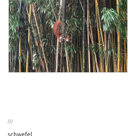
///
schwefel