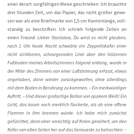
einer der­art sorg­fäl­ti­gen Wei­se geschrie­ben. Ich brauch­te
drei Stun­den Zeit, um das Papier, das nicht grö­ßer gewe­
sen war als eine Brief­mar­ke von 1,5 cm Kan­ten­län­ge, voll­
stän­dig zu beschrif­ten. Ich schrieb fol­gen­de Zei­len an
einen Freund:
Lie­ber Sta­nis­law, Du wirst es nicht glau­ben,
nach 1 Uhr heu­te Nacht schweb­te ein Zep­pel­in­kä­fer einer
nicht sicht­ba­ren, schnur­ge­ra­den Linie über den höl­zer­nen
Fuß­bo­den mei­nes Arbeits­zim­mers fol­gend ent­lang, wur­de in
der Mit­te des Zim­mers von einer Luft­strö­mung erfasst, etwas
ange­ho­ben, dann wie­der zurück­ge­wor­fen, ohne aller­dings
mit dem Boden in Berüh­rung zu kom­men. – Ein merk­wür­di­ger
Auf­tritt. – Und die­ser groß­ar­ti­ge Bal­lon von opa­k­em Weiß! Ein
Licht, das kaum noch merk­lich fla­cker­te, als ob eine offe­ne
Flam­me in ihm bren­nen wür­de. Ich habe mich zunächst
gefürch­tet, dann aber vor­sich­tig auf Knien genä­hert, um den
Käfer von allen Sei­ten her auf das Genau­es­te zu betrach­ten. –