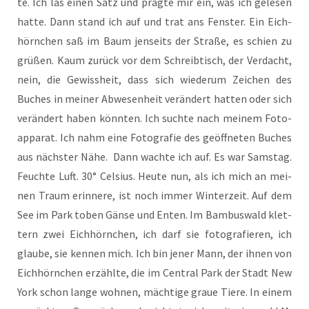
te. Ich las einen Satz und präg­te mir ein, was ich gele­sen
hat­te. Dann stand ich auf und trat ans Fens­ter. Ein Eich­
hörn­chen saß im Baum jen­seits der Stra­ße, es schien zu
grü­ßen. Kaum zurück vor dem Schreib­tisch, der Ver­dacht,
nein, die Gewiss­heit, dass sich wie­der­um Zei­chen des
Buches in mei­ner Abwe­sen­heit ver­än­dert hat­ten oder sich
ver­än­dert haben könn­ten. Ich such­te nach mei­nem Foto­
ap­pa­rat. Ich nahm eine Foto­gra­fie des geöff­ne­ten Buches
aus nächs­ter Nähe. Dann wach­te ich auf. Es war Sams­tag.
Feuch­te Luft. 30° Cel­si­us. Heu­te nun, als ich mich an mei­
nen Traum erin­ne­re, ist noch immer Win­ter­zeit. Auf dem
See im Park toben Gän­se und Enten. Im Bam­bus­wald klet­
tern zwei Eich­hörn­chen, ich darf sie foto­gra­fie­ren, ich
glau­be, sie ken­nen mich. Ich bin jener Mann, der ihnen von
Eich­hörn­chen erzähl­te, die im Cen­tral Park der Stadt New
York schon lan­ge woh­nen, mäch­ti­ge graue Tie­re. In einem