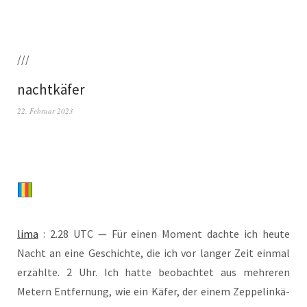
///
nachtkäfer
22. Februar 2023
lima
: 2.28 UTC — Für einen Moment dach­te ich heu­te
Nacht an eine Geschich­te, die ich vor lan­ger Zeit ein­mal
erzähl­te. 2 Uhr. Ich hat­te beob­ach­tet aus meh­re­ren
Metern Ent­fer­nung, wie ein Käfer, der einem Zep­pel­in­kä­