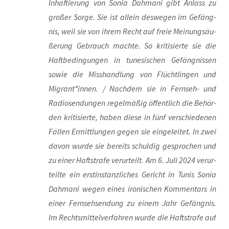
Inhaf­tie­rung von Sonia Dah­ma­ni gibt Anlass zu
gro­ßer Sor­ge. Sie ist allein des­we­gen im Gefäng­
nis, weil sie von ihrem Recht auf freie Mei­nungs­äu­
ße­rung Gebrauch mach­te. So kri­ti­sier­te sie die
Haft­be­din­gun­gen in tune­si­schen Gefäng­nis­sen
sowie die Miss­hand­lung von Flücht­lin­gen und
Migrant*innen. / Nach­dem sie in Fern­seh- und
Radio­sen­dun­gen regel­mä­ßig öffent­lich die Behör­
den kri­ti­sier­te, haben die­se in fünf ver­schie­de­nen
Fäl­len Ermitt­lun­gen gegen sie ein­ge­lei­tet. In zwei
davon wur­de sie bereits schul­dig gespro­chen und
zu einer Haft­stra­fe ver­ur­teilt. Am 6. Juli 2024 ver­ur­
teil­te ein erst­in­stanz­li­ches Gericht in Tunis Sonia
Dah­ma­ni wegen eines iro­ni­schen Kom­men­tars in
einer Fern­seh­sen­dung zu einem Jahr Gefäng­nis.
Im Rechts­mit­tel­ver­fah­ren wur­de die Haft­stra­fe auf