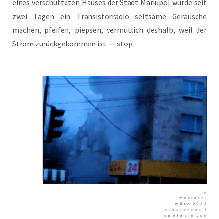
eines ver­schüt­te­ten Hau­ses der Stadt Mariu­pol wür­de seit
zwei Tagen ein Tran­sis­tor­ra­dio selt­sa­me Geräu­sche
machen, pfei­fen, piep­sen, ver­mut­lich des­halb, weil der
Strom zurück­ge­kom­men ist. — stop