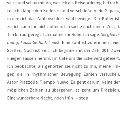
sit­ze und schau mir an, was ich als Rei­se­ord­nung betrach­
te. Ich klap­pe den Kof­fer zu und ver­schlie­ße mein Gepäck,
in dem ich das Zah­len­schloss wild bewe­ge. Der Kof­fer ist
zu, ich kann ihn nicht öff­nen. Ich suche nach einem Zet­tel.
Ich bin auf­ge­regt. Ich mah­ne zur Ruhe. Ich sage:
Sei gleich­
mü­tig, Lou­is! Geduld, Lou­is!
Eine Zahl ist zu erin­nern, vier
Stel­len. Noch ist Zeit. Ich begin­ne mit der Zahl 001. Zwei
Flie­gen sau­sen her­um. Im Café um die Ecke wird gefei­ert.
Ich beob­ach­te, als gehör­ten sie nicht zu mir, mei­ne Fin­
ger, die in rhyth­mi­scher Bewe­gung Zah­len ver­su­chen.
Astor Piaz­zolla: Tiem­po Nue­vo. Es geht dar­um, kei­ne der
mög­li­chen Zah­len zu über­ge­hen, es geht um Prä­zi­si­on.
Eine wun­der­ba­re Nacht, noch früh. — stop