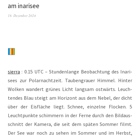
am inarisee
18. Dezember 2024
sier­ra
: 0.15 UTC – Stun­den­lan­ge Beob­ach­tung des Ina­ri­
sees zur Polar­nacht­zeit. Tau­ben­grau­er Him­mel. Hin­ter
Wol­ken wan­dert grü­nes Licht lang­sam ost­wärts. Leuch­
ten­des Blau steigt am Hori­zont aus dem Nebel, der dicht
über der Eis­flä­che liegt. Schnee, ein­zel­ne Flo­cken. 5
Leucht­punk­te schim­mern in der Fer­ne durch den Bild­aus­
schnitt der Kame­ra, die seit dem spä­ten Som­mer filmt.
Der See war noch zu sehen im Som­mer und im Herbst,