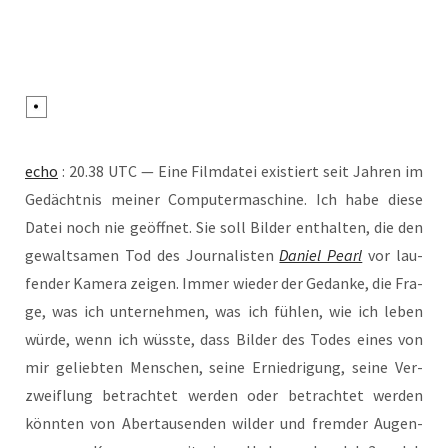
echo
: 20.38 UTC — Eine Film­da­tei exis­tiert seit Jah­ren im
Gedächt­nis mei­ner Com­pu­ter­ma­schi­ne. Ich habe die­se
Datei noch nie geöff­net. Sie soll Bil­der ent­hal­ten, die den
gewalt­sa­men Tod des Jour­na­lis­ten
Dani­el Pearl
vor lau­
fen­der Kame­ra zei­gen. Immer wie­der der Gedan­ke, die Fra­
ge, was ich unter­neh­men, was ich füh­len, wie ich leben
wür­de, wenn ich wüss­te, dass Bil­der des Todes eines von
mir gelieb­ten Men­schen, sei­ne Ernied­ri­gung, sei­ne Ver­
zweif­lung betrach­tet wer­den oder betrach­tet wer­den
könn­ten von Aber­tau­sen­den wil­der und frem­der Augen­