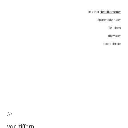
In einer
Nebel­kam­mer
Spu­ren kleinster
Teilchen
die Vater
beobachtete
///
von ziffern