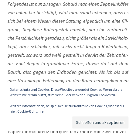
Fol­gen­des ist nun zu sagen. Sobald man einen Zep­pel­in­kä­fer
von unten her besich­tigt, wird man sofort erken­nen, dass es
sich bei einem Wesen die­ser Gat­tung eigent­lich um eine fili­
gra­ne, flü­gel­lo­se Käfer­ge­stalt han­delt, um eine zer­brech­li­
che Per­sön­lich­keit gera­de­zu, nicht grö­ßer als ein Streich­holz­
kopf, aber schlan­ker, mit sechs recht lan­gen Ruder­bei­nen,
gestreift, schwarz und weiß gestreift in der Art der Zebra­pfer­
de. Fünf Augen in grau­blau­er Far­be, davon drei auf dem
Bauch, also gegen den Erd­bo­den gerich­tet. Als ich bis auf
eine Nasen­län­ge Ent­fer­nung an den Käfer her­an­ge­kom­men
war, habe ich einen leich­ten Duft von Schwe­fel wahr­ge­nom­
Datenschutz und Cookies: Diese Website verwendet Cookies. Wenn du die
Website weiterhin nutzt, stimmst du der Verwendung von Cookies zu.
men, auch, dass der Käfer flüch­tet, sobald man ihn mit
einem Fin­ger berüh­ren möch­te. Ein Wesen ohne Laut. Dein
Weitere Informationen, beispielsweise zur Kontrolle von Cookies, findest du
hier:
Cookie-Richtlinie
Lou­is, herz­lichst.
— Es war eine wirk­lich har­te Arbeit, all
die­se Zei­chen zu notie­ren. Dann fal­te­te ich das Blatt
Papier ein­mal kreuz und quer. Ich arbei­te mit zwei Pin­zet­