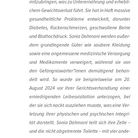
mit­zu­brin­gen, was zu Unter­ernäh­rung und erheb­li­
chem Gewichts­ver­lust führt. Sie hat in Haft mas­si­ve
gesund­heit­li­che Pro­ble­me ent­wi­ckelt, dar­un­ter
Dia­be­tes, Rücken­schmer­zen, geschwol­le­ne Bei­ne
und Blut­hoch­druck. Sonia Dah­ma­ni wer­den außer­
dem grund­le­gen­de Güter wie sau­be­re Klei­dung
sowie eine ange­mes­se­ne medi­zi­ni­sche Ver­sor­gung
und Medi­ka­men­te ver­wei­gert, wäh­rend sie von
den Gefängniswärter*innen demü­ti­gend behan­
delt wird. So wur­de sie bei­spiels­wei­se am 20.
August 2024 vor ihrer Gerichts­ver­hand­lung einer
ernied­ri­gen­den Lei­bes­vi­si­ta­ti­on unter­zo­gen, bei
der sie sich nackt aus­zie­hen muss­te, was eine Ver­
let­zung ihrer phy­si­schen und psy­chi­schen Inte­gri­
tät dar­stellt. Sonia Dah­ma­ni teilt sich ihre Zel­le –
und die nicht abge­trenn­te Toi­let­te – mit vier ande­