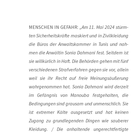
MENSCHEN IN GEFAHR:
„Am 11. Mai 2024 stürm­
ten Sicher­heits­kräf­te mas­kiert und in Zivil­klei­dung
die Büros der Anwalts­kam­mer in Tunis und nah­
men die Anwäl­tin Sonia Dah­ma­ni fest. Seit­dem ist
sie will­kür­lich in Haft. Die Behör­den gehen mit fünf
ver­schie­de­nen Straf­ver­fah­ren gegen sie vor, allein
weil sie ihr Recht auf freie Mei­nungs­äu­ße­rung
wahr­ge­nom­men hat. Sonia Dah­ma­ni wird der­zeit
im Gefäng­nis von Manou­ba fest­ge­hal­ten, die
Bedin­gun­gen sind grau­sam und unmensch­lich. Sie
ist extre­mer Käl­te aus­ge­setzt und hat kei­nen
Zugang zu grund­le­gen­den Din­gen wie sau­be­rer
Klei­dung. / Die anhal­ten­de unge­recht­fer­tig­te