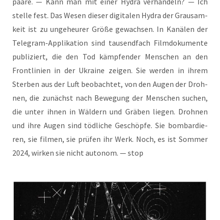
paa­re. — Kann man mit einer Hydra ver­han­deln? — Ich
stel­le fest. Das Wesen die­ser digi­ta­len Hydra der Grau­sam­
keit ist zu unge­heu­rer Grö­ße gewach­sen. In Kanä­len der
Tele­gram-Appli­ka­ti­on sind tau­send­fach Film­do­ku­men­te
publi­ziert, die den Tod kämp­fen­der Men­schen an den
Front­li­ni­en in der Ukrai­ne zei­gen. Sie wer­den in ihrem
Ster­ben aus der Luft beob­ach­tet, von den Augen der Droh­
nen, die zunächst nach Bewe­gung der Men­schen suchen,
die unter ihnen in Wäl­dern und Grä­ben lie­gen. Droh­nen
und ihre Augen sind töd­li­che Geschöp­fe. Sie bom­bar­die­
ren, sie fil­men, sie prü­fen ihr Werk. Noch, es ist Som­mer
2024, wir­ken sie nicht auto­nom. — stop