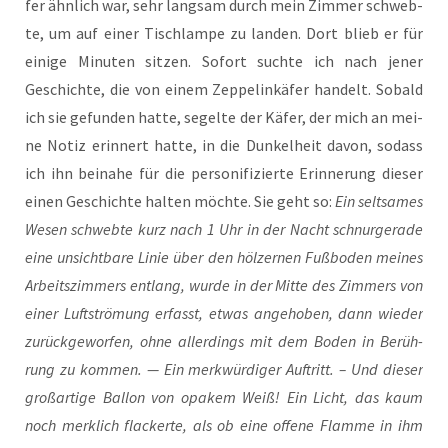
fer ähn­lich war, sehr lang­sam durch mein Zim­mer schweb­
te, um auf einer Tisch­lam­pe zu lan­den. Dort blieb er für
eini­ge Minu­ten sit­zen. Sofort such­te ich nach jener
Geschich­te, die von einem Zep­pel­in­kä­fer han­delt. Sobald
ich sie gefun­den hat­te, segel­te der Käfer, der mich an mei­
ne Notiz erin­nert hat­te, in die Dun­kel­heit davon, sodass
ich ihn bei­na­he für die per­so­ni­fi­zier­te Erin­ne­rung die­ser
einen Geschich­te hal­ten möch­te. Sie geht so:
Ein selt­sa­mes
Wesen schweb­te kurz nach 1 Uhr in der Nacht schnur­ge­ra­de
eine unsicht­ba­re Linie über den höl­zer­nen Fuß­bo­den mei­nes
Arbeits­zim­mers ent­lang, wur­de in der Mit­te des Zim­mers von
einer Luft­strö­mung erfasst, etwas ange­ho­ben, dann wie­der
zurück­ge­wor­fen, ohne aller­dings mit dem Boden in Berüh­
rung zu kom­men. — Ein merk­wür­di­ger Auf­tritt. – Und die­ser
groß­ar­ti­ge Bal­lon von opa­k­em Weiß! Ein Licht, das kaum
noch merk­lich fla­cker­te, als ob eine offe­ne Flam­me in ihm