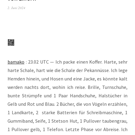
2. Juni 2024
bamako
: 23.02 UTC — Ich packe einen Kof­fer. Har­te, sehr
har­te Scha­le, hart wie die Scha­le der Pekan­nüs­se. Ich lege
Hem­den hin­ein, und Hosen und eine Jacke, es könn­te kalt
wer­den nachts dort, wohin ich rei­se. Bril­le, Turn­schu­he,
bun­te Strümp­fe und 1 Paar Hand­schu­he, Hals­tü­cher in
Gelb und Rot und Blau. 2 Bücher, die von Vögeln erzäh­len,
1 Land­kar­te, 2 star­ke Bat­te­rien für Schreib­ma­schi­ne, 1
Gum­mi­band, Sei­fe, 1 Stet­son Hut, 1 Pull­over tau­ben­grau,
1 Pull­over gelb, 1 Tele­fon. Letz­te Pha­se vor Abrei­se. Ich