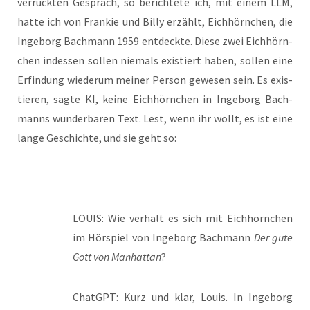
ver­rück­ten Gespräch, so berich­te­te ich, mit einem LLM,
hat­te ich von Fran­kie und Bil­ly erzählt, Eich­hörn­chen, die
Inge­borg Bach­mann 1959 ent­deck­te. Die­se zwei Eich­hörn­
chen indes­sen sol­len nie­mals exis­tiert haben, sol­len eine
Erfin­dung wie­der­um mei­ner Per­son gewe­sen sein. Es exis­
tie­ren, sag­te KI, kei­ne Eich­hörn­chen in Inge­borg Bach­
manns wun­der­ba­ren Text. Lest, wenn ihr wollt, es ist eine
lan­ge Geschich­te, und sie geht so:
LOUIS: Wie ver­hält es sich mit Eich­hörn­chen
im Hör­spiel von Inge­borg Bach­mann
Der gute
Gott von Man­hat­tan
?
ChatGPT: Kurz und klar, Lou­is. In Inge­borg