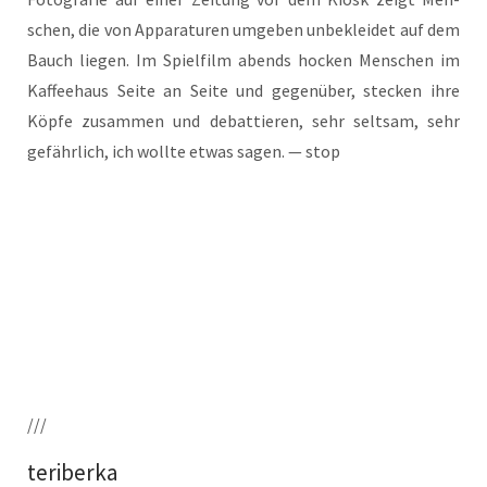
schen, die von Appa­ra­tu­ren umge­ben unbe­klei­det auf dem
Bauch lie­gen. Im Spiel­film abends hocken Men­schen im
Kaf­fee­haus Sei­te an Sei­te und gegen­über, ste­cken ihre
Köp­fe zusam­men und debat­tie­ren, sehr selt­sam, sehr
gefähr­lich, ich woll­te etwas sagen. — stop
///
teriberka