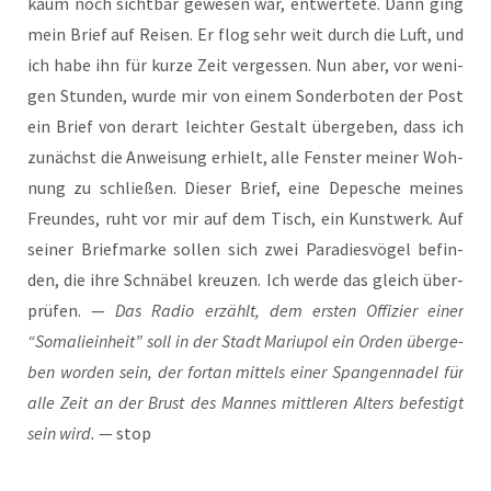
kaum noch sicht­bar gewe­sen war, ent­wer­te­te. Dann ging
mein Brief auf Rei­sen. Er flog sehr weit durch die Luft, und
ich habe ihn für kur­ze Zeit ver­ges­sen. Nun aber, vor weni­
gen Stun­den, wur­de mir von einem Son­der­bo­ten der Post
ein Brief von der­art leich­ter Gestalt über­ge­ben, dass ich
zunächst die Anwei­sung erhielt, alle Fens­ter mei­ner Woh­
nung zu schlie­ßen. Die­ser Brief, eine Depe­sche mei­nes
Freun­des, ruht vor mir auf dem Tisch, ein Kunst­werk. Auf
sei­ner Brief­mar­ke sol­len sich zwei Para­dies­vö­gel befin­
den, die ihre Schnä­bel kreu­zen. Ich wer­de das gleich über­
prü­fen. —
Das Radio erzählt, dem ers­ten Offi­zier einer
“Soma­liein­heit” soll in der Stadt Mariu­pol ein Orden über­ge­
ben wor­den sein, der fort­an mit­tels einer Span­gen­na­del für
alle Zeit an der Brust des Man­nes mitt­le­ren Alters befes­tigt
sein wird.
— stop