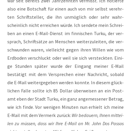
war seit bereits zwei Jahr­zehn­ten ver­misst. Ich notier­te
also eine Bot­schaft für einen auch von mir selbst ver­ehr­
ten Schrift­stel­ler, die ihn unmög­lich oder sehr wahr­
schein­lich nicht errei­chen wür­de. Ich sen­de­te mein Schrei­
ben an einen E‑Mail-Dienst im fin­ni­schen Tur­ku, der ver­
sprach, Schrift­sät­ze an Men­schen wei­ter­zu­lei­ten, die ver­
schwun­den waren, viel­leicht gegen ihren Wil­len wie vom
Erd­bo­den ver­schluckt oder weil sie sich ver­steck­ten. Eini­
ge Stun­den spä­ter wur­de der Ein­gang mei­ner E‑Mail
bestä­tigt mit dem Ver­spre­chen einer Nach­richt, sobald
die E‑Mail wei­ter­ge­ge­ben wer­den konn­te. In die­sem glück­
li­chen Fal­le soll­te ich 85 Dol­lar über­wei­sen an ein Post­
amt eben der Stadt Tur­ku, ein ganz ange­mes­se­ner Betrag,
wie ich fin­de. Vor weni­gen Minu­ten nun erhielt ich mei­ne
E‑Mail mit dem Ver­merk zurück:
Wir bedau­ern, Ihnen mit­tei­
len zu müs­sen, dass wir Ihre E‑Mail an Mr. John Dos Pas­sos