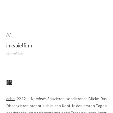
///
im spielfilm
21. April 2020
echo
: 22.12 — Ner­vö­ses Spa­zie­ren, son­die­ren­de Bli­cke. Das
Distan­zie­ren brennt sich in den Kopf. In den ers­ten Tagen
der Ver­ord­nung zu Abstand war noch Ernst gewe­sen, jetzt