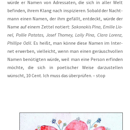
wür­de er Namen von Adres­sa­ten, die sich in aller Welt
befin­den, ihrem Klang nach inspi­zie­ren. Sobald der Nacht­
mann einen Namen, der ihm gefällt, ent­deckt, wür­de der
Name auf einem Zet­tel notiert:
Sakona­kis Pina, Emi­lie Lio­
nel, Pol­lie Pata­tas, Josef Tho­mey, Lai­ly Pina, Cla­ra Lorenz,
Phil­li­pe Odil.
Es heißt, man kön­ne die­se Namen im Inter­
net erwer­ben, viel­leicht, wenn man einen geräusch­vol­len
Namen benö­tig­ten wür­de, weil man eine Per­son erfin­den
möch­te, die sich in poe­ti­scher Wei­se dar­zu­stel­len
wünscht, 10 Cent. Ich muss das über­prü­fen. – stop