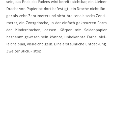
sein, das Ende des Fadens wird bereits sicht­bar, ein klei­ner
Dra­che von Papier ist dort befes­tigt, ein Dra­che nicht län­
ger als zehn Zen­ti­me­ter und nicht brei­ter als sechs Zen­ti­
me­ter, ein Zwerg­dra­che, in der ein­fach gekreuz­ten Form
der Kin­der­dra­chen, des­sen Kör­per mit Sei­den­pa­pier
bespannt gewe­sen sein könn­te, unbe­kann­te Far­be, viel­
leicht blau, viel­leicht gelb. Eine erstaun­li­che Ent­de­ckung.
Zwei­ter Blick. – stop