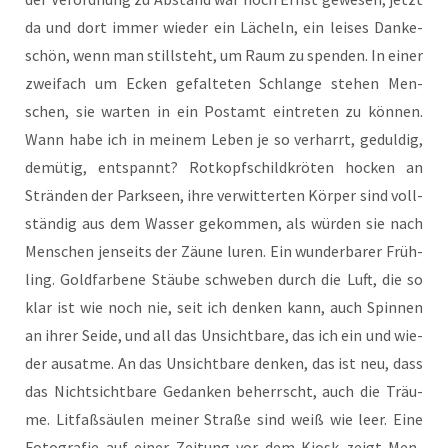
da und dort immer wie­der ein Lächeln, ein lei­ses Dan­ke­
schön, wenn man still­steht, um Raum zu spen­den. In einer
zwei­fach um Ecken gefal­te­ten Schlan­ge ste­hen Men­
schen, sie war­ten in ein Post­amt ein­tre­ten zu kön­nen.
Wann habe ich in mei­nem Leben je so ver­harrt, gedul­dig,
demü­tig, ent­spannt? Rot­kopf­schild­krö­ten hocken an
Strän­den der Park­seen, ihre ver­wit­ter­ten Kör­per sind voll­
stän­dig aus dem Was­ser gekom­men, als wür­den sie nach
Men­schen jen­seits der Zäu­ne luren. Ein wun­der­ba­rer Früh­
ling. Gold­far­be­ne Stäu­be schwe­ben durch die Luft, die so
klar ist wie noch nie, seit ich den­ken kann, auch Spin­nen
an ihrer Sei­de, und all das Unsicht­ba­re, das ich ein und wie­
der aus­at­me. An das Unsicht­ba­re den­ken, das ist neu, dass
das Nicht­sicht­ba­re Gedan­ken beherrscht, auch die Träu­
me. Lit­faß­säu­len mei­ner Stra­ße sind weiß wie leer. Eine
Foto­gra­fie auf einer Zei­tung vor dem Kiosk zeigt Men­