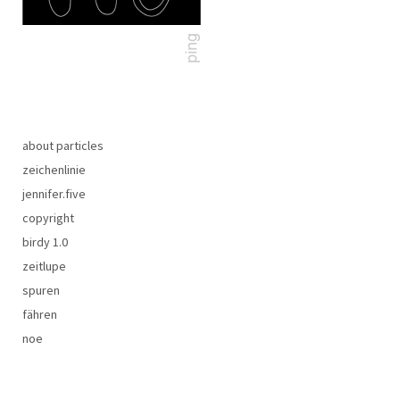
about particles
zeichenlinie
jennifer.five
copyright
birdy 1.0
zeitlupe
spuren
fähren
noe