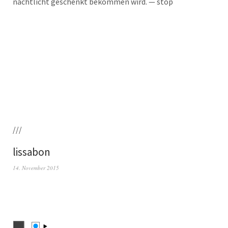
nacht­licht geschenkt bekom­men wird. — stop
///
lissabon
14. November 2015