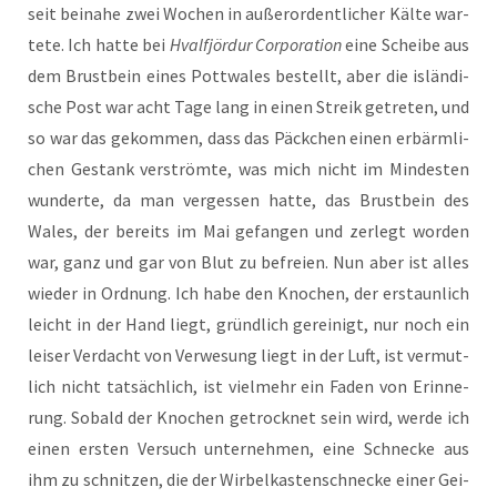
seit bei­na­he zwei Wochen in außer­or­dent­li­cher Käl­te war­
te­te. Ich hat­te bei
Hvalf­jör­dur Cor­po­ra­ti­on
eine Schei­be aus
dem Brust­bein eines Pott­wales bestellt, aber die islän­di­
sche Post war acht Tage lang in einen Streik getre­ten, und
so war das gekom­men, dass das Päck­chen einen erbärm­li­
chen Gestank ver­ström­te, was mich nicht im Min­des­ten
wun­der­te, da man ver­ges­sen hat­te, das Brust­bein des
Wales, der bereits im Mai gefan­gen und zer­legt wor­den
war, ganz und gar von Blut zu befrei­en. Nun aber ist alles
wie­der in Ord­nung. Ich habe den Kno­chen, der erstaun­lich
leicht in der Hand liegt, gründ­lich gerei­nigt, nur noch ein
lei­ser Ver­dacht von Ver­we­sung liegt in der Luft, ist ver­mut­
lich nicht tat­säch­lich, ist viel­mehr ein Faden von Erin­ne­
rung. Sobald der Kno­chen getrock­net sein wird, wer­de ich
einen ers­ten Ver­such unter­neh­men, eine Schne­cke aus
ihm zu schnit­zen, die der Wir­bel­kas­ten­schne­cke einer Gei­