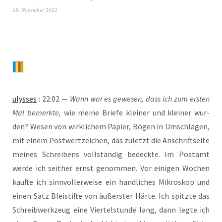
18. November 2022
ulys­ses
: 22.02 —
Wann war es gewe­sen, dass ich zum ers­ten
Mal bemerk­te,
wie mei­ne Brie­fe klei­ner und klei­ner wur­
den? Wesen von wirk­li­chem Papier, Bögen in Umschlä­gen,
mit einem Post­wert­zei­chen, das zuletzt die Anschrift­sei­te
mei­nes Schrei­bens voll­stän­dig bedeck­te. Im Post­amt
wer­de ich seit­her ernst genom­men. Vor eini­gen Wochen
kauf­te ich sinn­vol­ler­wei­se ein hand­li­ches Mikro­skop und
einen Satz Blei­stif­te von äußers­ter Här­te. Ich spitz­te das
Schreib­werk­zeug eine Vier­tel­stun­de lang, dann leg­te ich