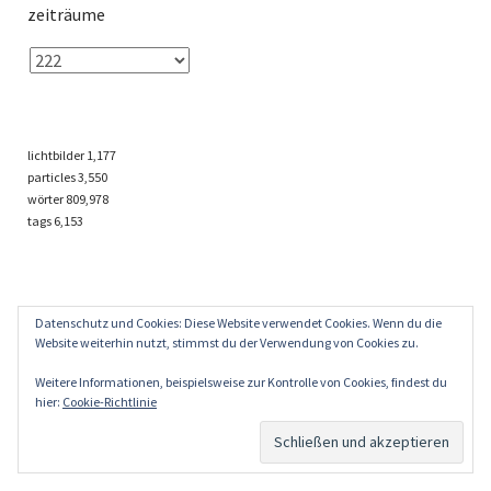
zeiträume
lichtbilder
1,177
particles
3,550
wörter 809,978
tags
6,153
Datenschutz und Cookies: Diese Website verwendet Cookies. Wenn du die
Website weiterhin nutzt, stimmst du der Verwendung von Cookies zu.
Weitere Informationen, beispielsweise zur Kontrolle von Cookies, findest du
hier:
Cookie-Richtlinie