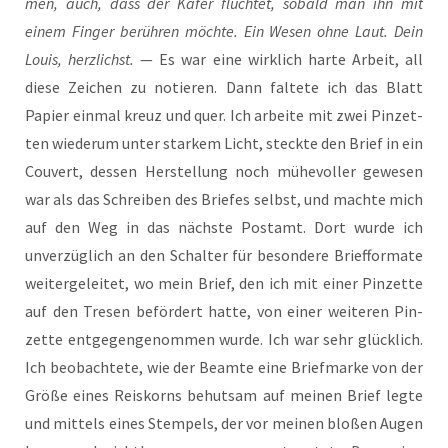
men, auch, dass der Käfer flüch­tet, sobald man ihn mit
einem Fin­ger berüh­ren möch­te. Ein Wesen ohne Laut. Dein
Lou­is, herz­lichst.
— Es war eine wirk­lich har­te Arbeit, all
die­se Zei­chen zu notie­ren. Dann fal­te­te ich das Blatt
Papier ein­mal kreuz und quer. Ich arbei­te mit zwei Pin­zet­
ten wie­der­um unter star­kem Licht, steck­te den Brief in ein
Cou­vert, des­sen Her­stel­lung noch mühe­vol­ler gewe­sen
war als das Schrei­ben des Brie­fes selbst, und mach­te mich
auf den Weg in das nächs­te Post­amt. Dort wur­de ich
unver­züg­lich an den Schal­ter für beson­de­re Brief­for­ma­te
wei­ter­ge­lei­tet, wo mein Brief, den ich mit einer Pin­zet­te
auf den Tre­sen beför­dert hat­te, von einer wei­te­ren Pin­
zet­te ent­ge­gen­ge­nom­men wur­de. Ich war sehr glück­lich.
Ich beob­ach­te­te, wie der Beam­te eine Brief­mar­ke von der
Grö­ße eines Reis­korns behut­sam auf mei­nen Brief leg­te
und mit­tels eines Stem­pels, der vor mei­nen blo­ßen Augen