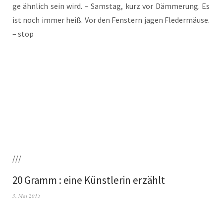
ge ähn­lich sein wird. – Sams­tag, kurz vor Däm­me­rung. Es
ist noch immer heiß. Vor den Fens­tern jagen Fle­der­mäu­se.
– stop
///
20 Gramm : eine Künstlerin erzählt
3. Mai 2015