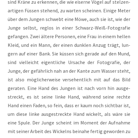
sind Krä­ne zu erken­nen, die wie eiser­ne Vögel auf stel­zen­
ar­ti­gen Füs­sen ste­hend, zu war­ten schei­nen. Eini­ge Meter
über dem Jun­gen schwebt eine Möwe, auch sie ist, wie der
Jun­ge selbst, reg­los in einer Schwarz-Weiß-Foto­gra­fie
gefan­gen. Zwei älte­re Per­so­nen, eine Frau in einem hel­len
Kleid, und ein Mann, der einen dunk­len Anzug trägt, lun­
gern auf einer Bank. Sie küs­sen sich gera­de auf den Mund,
sind viel­leicht eigent­li­che Ursa­che der Foto­gra­fie, der
Jun­ge, der gefähr­lich nah an der Kan­te zum Was­ser steht,
ist also mög­li­cher­wei­se ver­se­hent­lich mit auf das Bild
gera­ten. Eine Hand des Jun­gen ist nach vorn hin aus­ge­
streckt, es ist sei­ne lin­ke Hand, wäh­rend sei­ne rech­te
Hand einen Faden, so fein, dass er kaum noch sicht­bar ist,
um die­se lin­ke aus­ge­streck­te Hand wickelt, als wäre sie
eine Spu­le. Der Jun­ge scheint im Moment der Auf­nah­me
mit sei­ner Arbeit des Wickelns bei­na­he fer­tig gewor­den zu