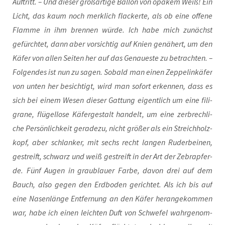
Auf­tritt. – Und die­ser groß­ar­ti­ge Bal­lon von opa­k­em Weiß! Ein
Licht, das kaum noch merk­lich fla­cker­te, als ob eine offe­ne
Flam­me in ihm bren­nen wür­de. Ich habe mich zunächst
gefürch­tet, dann aber vor­sich­tig auf Knien genä­hert, um den
Käfer von allen Sei­ten her auf das Genau­es­te zu betrach­ten. –
Fol­gen­des ist nun zu sagen. Sobald man einen Zep­pel­in­kä­fer
von unten her besich­tigt, wird man sofort erken­nen, dass es
sich bei einem Wesen die­ser Gat­tung eigent­lich um eine fili­
gra­ne, flü­gel­lo­se Käfer­ge­stalt han­delt, um eine zer­brech­li­
che Per­sön­lich­keit gera­de­zu, nicht grö­ßer als ein Streich­holz­
kopf, aber schlan­ker, mit sechs recht lan­gen Ruder­bei­nen,
gestreift, schwarz und weiß gestreift in der Art der Zebra­pfer­
de. Fünf Augen in grau­blau­er Far­be, davon drei auf dem
Bauch, also gegen den Erd­bo­den gerich­tet. Als ich bis auf
eine Nasen­län­ge Ent­fer­nung an den Käfer her­an­ge­kom­men
war, habe ich einen leich­ten Duft von Schwe­fel wahr­ge­nom­