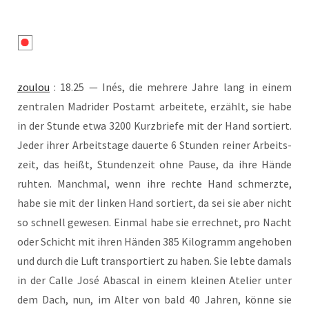
zou­lou
: 18.25 — Inés, die meh­re­re Jah­re lang in einem
zen­tra­len Madri­der Post­amt arbei­te­te, erzählt, sie habe
in der Stun­de etwa 3200 Kurz­brie­fe mit der Hand sor­tiert.
Jeder ihrer Arbeits­ta­ge dau­er­te 6 Stun­den rei­ner Arbeits­
zeit, das heißt, Stun­den­zeit ohne Pau­se, da ihre Hän­de
ruh­ten. Manch­mal, wenn ihre rech­te Hand schmerz­te,
habe sie mit der lin­ken Hand sor­tiert, da sei sie aber nicht
so schnell gewe­sen. Ein­mal habe sie errech­net, pro Nacht
oder Schicht mit ihren Hän­den 385 Kilo­gramm ange­ho­ben
und durch die Luft trans­por­tiert zu haben. Sie leb­te damals
in der Cal­le José Abas­cal in einem klei­nen Ate­lier unter
dem Dach, nun, im Alter von bald 40 Jah­ren, kön­ne sie