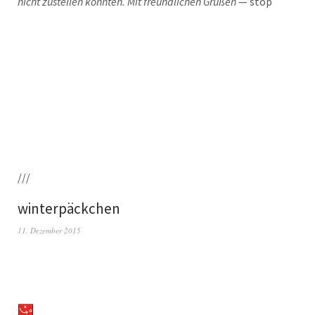
nicht zustel­len konn­ten. Mit freund­li­chen Grü­ßen
— stop
///
winterpäckchen
11. Dezember 2015