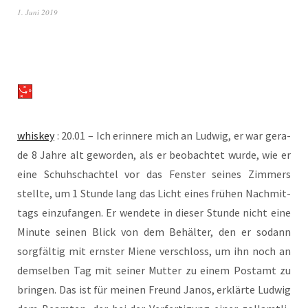
1. Juni 2019
whis­key
: 20.01 – Ich erin­ne­re mich an Lud­wig, er war gera­
de 8 Jah­re alt gewor­den, als er beob­ach­tet wur­de, wie er
eine Schuh­schach­tel vor das Fens­ter sei­nes Zim­mers
stell­te, um 1 Stun­de lang das Licht eines frü­hen Nach­mit­
tags ein­zu­fan­gen. Er wen­de­te in die­ser Stun­de nicht eine
Minu­te sei­nen Blick von dem Behäl­ter, den er sodann
sorg­fäl­tig mit erns­ter Mie­ne ver­schloss, um ihn noch an
dem­sel­ben Tag mit sei­ner Mut­ter zu einem Post­amt zu
brin­gen. Das ist für mei­nen Freund Janos, erklär­te Lud­wig