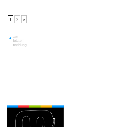
1
2
»