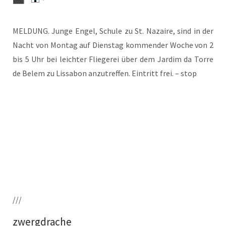
MELDUNG. Jun­ge Engel, Schu­le zu St. Nazai­re, sind in der
Nacht von Mon­tag auf Diens­tag kom­men­der Woche von 2
bis 5 Uhr bei leich­ter Flie­ge­rei über dem Jar­dim da Tor­re
de Belem zu Lis­sa­bon anzu­tref­fen. Ein­tritt frei. – stop
///
zwergdrache