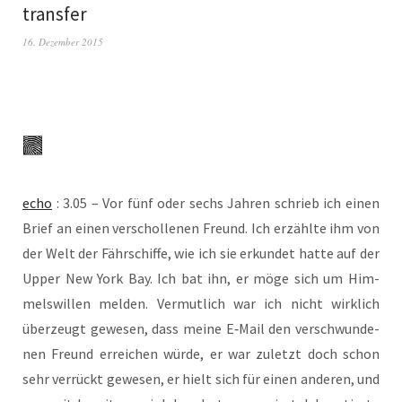
transfer
16. Dezember 2015
echo
: 3.05 – Vor fünf oder sechs Jah­ren schrieb ich einen
Brief an einen ver­schol­le­nen Freund. Ich erzähl­te ihm von
der Welt der Fähr­schif­fe, wie ich sie erkun­det hat­te auf der
Upper New York Bay. Ich bat ihn, er möge sich um Him­
mels­wil­len mel­den. Ver­mut­lich war ich nicht wirk­lich
über­zeugt gewe­sen, dass mei­ne E‑Mail den ver­schwun­de­
nen Freund errei­chen wür­de, er war zuletzt doch schon
sehr ver­rückt gewe­sen, er hielt sich für einen ande­ren, und