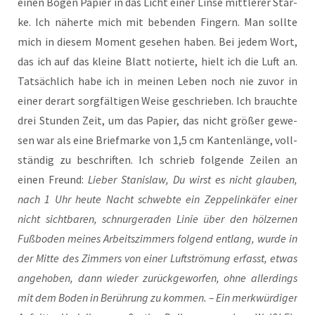
einen Bogen Papier in das Licht einer Lin­se mitt­le­rer Stär­
ke. Ich näher­te mich mit beben­den Fin­gern. Man soll­te
mich in die­sem Moment gese­hen haben. Bei jedem Wort,
das ich auf das klei­ne Blatt notier­te, hielt ich die Luft an.
Tat­säch­lich habe ich in mei­nen Leben noch nie zuvor in
einer der­art sorg­fäl­ti­gen Wei­se geschrie­ben. Ich brauch­te
drei Stun­den Zeit, um das Papier, das nicht grö­ßer gewe­
sen war als eine Brief­mar­ke von 1,5 cm Kan­ten­län­ge, voll­
stän­dig zu beschrif­ten. Ich schrieb fol­gen­de Zei­len an
einen Freund:
Lie­ber Sta­nis­law, Du wirst es nicht glau­ben,
nach 1 Uhr heu­te Nacht schweb­te ein Zep­pel­in­kä­fer einer
nicht sicht­ba­ren, schnur­ge­ra­den Linie über den höl­zer­nen
Fuß­bo­den mei­nes Arbeits­zim­mers fol­gend ent­lang, wur­de in
der Mit­te des Zim­mers von einer Luft­strö­mung erfasst, etwas
ange­ho­ben, dann wie­der zurück­ge­wor­fen, ohne aller­dings
mit dem Boden in Berüh­rung zu kom­men. – Ein merk­wür­di­ger