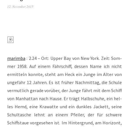
12. November 2015
marim­ba
: 2.24 – Ort: Upper Bay von New York. Zeit: Som­
mer 1958. Auf einem Fähr­schiff, des­sen Name ich nicht
ermit­teln konn­te, steht am Heck ein Jun­ge im Alter von
unge­fähr 12 Jah­ren. Es ist frü­her Nach­mit­tag, die Schu­le
ver­mut­lich gera­de vor­über, der Jun­ge fährt mit dem Schiff
von Man­hat­tan nach Hau­se. Er trägt Halb­schu­he, ein hel­
les Hemd, eine Kra­wat­te und ein dunk­les Jackett, sei­ne
Schul­ta­sche lehnt an einem Pfei­ler, der für schwe­re
Schiffstaue vor­ge­se­hen ist. Im Hin­ter­grund, am Hori­zont,