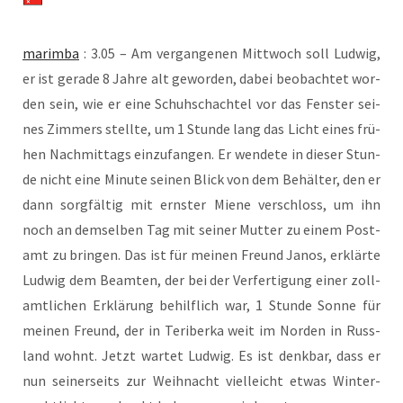
marim­ba
: 3.05 – Am ver­gan­ge­nen Mitt­woch soll Lud­wig,
er ist gera­de 8 Jah­re alt gewor­den, dabei beob­ach­tet wor­
den sein, wie er eine Schuh­schach­tel vor das Fens­ter sei­
nes Zim­mers stell­te, um 1 Stun­de lang das Licht eines frü­
hen Nach­mit­tags ein­zu­fan­gen. Er wen­de­te in die­ser Stun­
de nicht eine Minu­te sei­nen Blick von dem Behäl­ter, den er
dann sorg­fäl­tig mit erns­ter Mie­ne ver­schloss, um ihn
noch an dem­sel­ben Tag mit sei­ner Mut­ter zu einem Post­
amt zu brin­gen. Das ist für mei­nen Freund Janos, erklär­te
Lud­wig dem Beam­ten, der bei der Ver­fer­ti­gung einer zoll­
amt­li­chen Erklä­rung behilf­lich war, 1 Stun­de Son­ne für
mei­nen Freund, der in Teri­ber­ka weit im Nor­den in Russ­
land wohnt. Jetzt war­tet Lud­wig. Es ist denk­bar, dass er
nun sei­ner­seits zur Weih­nacht viel­leicht etwas Win­ter­