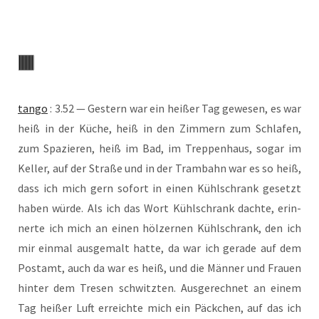
tan­go
: 3.52 — Ges­tern war ein hei­ßer Tag gewe­sen, es war
heiß in der Küche, heiß in den Zim­mern zum Schla­fen,
zum Spa­zie­ren, heiß im Bad, im Trep­pen­haus, sogar im
Kel­ler, auf der Stra­ße und in der Tram­bahn war es so heiß,
dass ich mich gern sofort in einen Kühl­schrank gesetzt
haben wür­de. Als ich das Wort Kühl­schrank dach­te, erin­
ner­te ich mich an einen höl­zer­nen Kühl­schrank, den ich
mir ein­mal aus­ge­malt hat­te, da war ich gera­de auf dem
Post­amt, auch da war es heiß, und die Män­ner und Frau­en
hin­ter dem Tre­sen schwitz­ten. Aus­ge­rech­net an einem
Tag hei­ßer Luft erreich­te mich ein Päck­chen, auf das ich