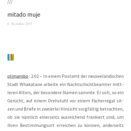
///
mitado muje
8. November 2015
oli­mam­bo
: 2.02 – In einem Post­amt der neu­see­län­di­schen
Stadt Wha­kata­ne arbei­te ein Nacht­schicht­be­am­ter mitt­
le­ren Alters, der beson­de­re Namen samm­le. Er soll, so ein
Gerücht, auf einem Dreh­stuhl vor einem Fächer­re­gal sit­
zen und Brie­fe in zwei­er­lei Hin­sicht sorg­fäl­tig betrach­ten,
ob sie näm­lich einer­seits aus­rei­chend fran­kiert sind, um
ihren Bestim­mungs­ort errei­chen zu kön­nen, ander­seits