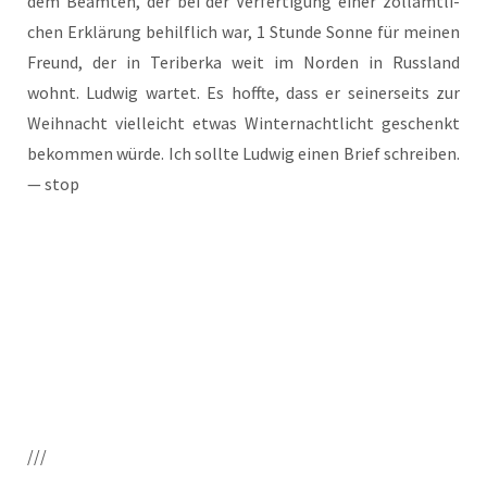
dem Beam­ten, der bei der Ver­fer­ti­gung einer zoll­amt­li­
chen Erklä­rung behilf­lich war, 1 Stun­de Son­ne für mei­nen
Freund, der in Teri­ber­ka weit im Nor­den in Russ­land
wohnt. Lud­wig war­tet. Es hoff­te, dass er sei­ner­seits zur
Weih­nacht viel­leicht etwas Win­ter­nacht­licht geschenkt
bekom­men wür­de. Ich soll­te Lud­wig einen Brief schrei­ben.
— stop
///