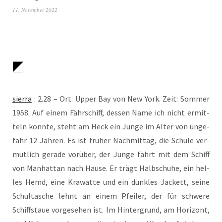
11. November 2022
sier­ra
: 2.28 – Ort: Upper Bay von New York. Zeit: Som­mer
1958. Auf einem Fähr­schiff, des­sen Name ich nicht ermit­
teln konn­te, steht am Heck ein Jun­ge im Alter von unge­
fähr 12 Jah­ren. Es ist frü­her Nach­mit­tag, die Schu­le ver­
mut­lich gera­de vor­über, der Jun­ge fährt mit dem Schiff
von Man­hat­tan nach Hau­se. Er trägt Halb­schu­he, ein hel­
les Hemd, eine Kra­wat­te und ein dunk­les Jackett, sei­ne
Schul­ta­sche lehnt an einem Pfei­ler, der für schwe­re
Schiffstaue vor­ge­se­hen ist. Im Hin­ter­grund, am Hori­zont,