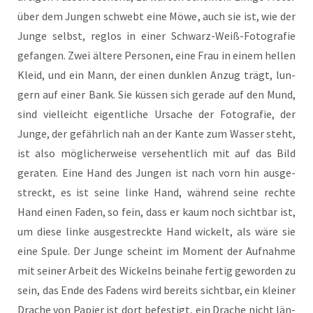
über dem Jun­gen schwebt eine Möwe, auch sie ist, wie der
Jun­ge selbst, reg­los in einer Schwarz-Weiß-Foto­gra­fie
gefan­gen. Zwei älte­re Per­so­nen, eine Frau in einem hel­len
Kleid, und ein Mann, der einen dunk­len Anzug trägt, lun­
gern auf einer Bank. Sie küs­sen sich gera­de auf den Mund,
sind viel­leicht eigent­li­che Ursa­che der Foto­gra­fie, der
Jun­ge, der gefähr­lich nah an der Kan­te zum Was­ser steht,
ist also mög­li­cher­wei­se ver­se­hent­lich mit auf das Bild
gera­ten. Eine Hand des Jun­gen ist nach vorn hin aus­ge­
streckt, es ist sei­ne lin­ke Hand, wäh­rend sei­ne rech­te
Hand einen Faden, so fein, dass er kaum noch sicht­bar ist,
um die­se lin­ke aus­ge­streck­te Hand wickelt, als wäre sie
eine Spu­le. Der Jun­ge scheint im Moment der Auf­nah­me
mit sei­ner Arbeit des Wickelns bei­na­he fer­tig gewor­den zu
sein, das Ende des Fadens wird bereits sicht­bar, ein klei­ner
Dra­che von Papier ist dort befes­tigt, ein Dra­che nicht län­