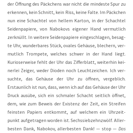
der Öff­nung des Päck­chens war nicht die min­des­te Spur zu
erken­nen, kein Schnitt, kein Riss, kei­ne Fal­te. Im Päck­chen
nun eine Schach­tel von hel­lem Kar­ton, in der Schach­tel
Sei­den­pa­pie­re, von Nabo­kovs eige­ner Hand ver­mut­lich
zer­knüllt. In wei­te­re Sei­den­pa­pie­re ein­ge­schla­gen, besag­
te Uhr, wun­der­ba­res Stück, ova­les Gehäu­se, ble­chern, ver­
mut­lich Trom­pe­te, wel­ches schwer in der Hand liegt.
Kurio­ser­wei­se fehlt der Uhr das Zif­fer­blatt, wei­ter­hin kei­
ner­lei Zei­ger, weder Dioden noch Leucht­zei­chen. Ich ver­
such­te, das Gehäu­se der Uhr zu öff­nen, ver­geb­lich.
Erstaun­lich ist nun, dass, wenn ich auf das Gehäu­se der Uhr
Druck aus­übe, sich ein schma­ler Schacht seit­lich öff­net,
dem, wie zum Beweis der Exis­tenz der Zeit, ein Strei­fen
feins­ten Papiers ent­kommt, auf wel­chem ein Uhr­zeit­
punkt auf­ge­tra­gen wor­den ist. Sechs­sieb­zehnzwölf. Aller­
bes­ten Dank, Nabo­kov, aller­bes­ten Dank! — stop —
Das