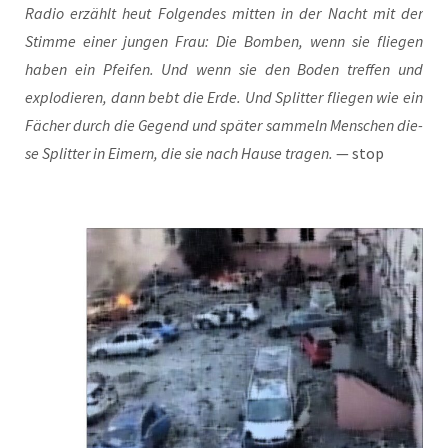
Radio erzählt heut Fol­gen­des mit­ten in der Nacht mit der
Stim­me einer jun­gen Frau: Die Bom­ben, wenn sie flie­gen
haben ein Pfei­fen. Und wenn sie den Boden tref­fen und
explo­die­ren, dann bebt die Erde. Und Split­ter flie­gen wie ein
Fächer durch die Gegend
und spä­ter sam­meln Men­schen die­
se Split­ter in Eimern, die sie nach Hau­se tra­gen.
— stop