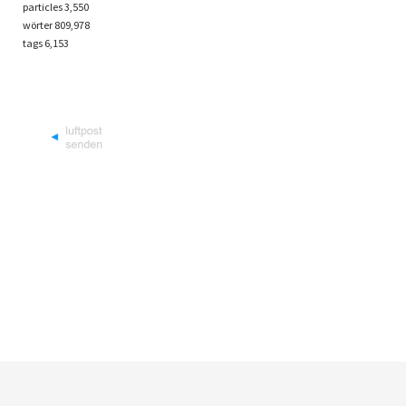
particles
3,550
wörter 809,978
tags
6,153