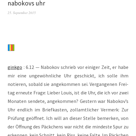
nabokovs uhr
25. September 2015
gink­go
: 6.12 — Nabo­kov schrieb vor eini­ger Zeit, er habe
mir eine unge­wöhn­li­che Uhr geschickt, ich sol­le ihm
notie­ren, sobald sie ange­kom­men sei. Ver­gan­ge­nen Frei­
tag erneu­te Fra­ge: Lie­ber Lou­is, ist die Uhr, die ich vor zwei
Mona­ten sen­de­te, ange­kom­men? Ges­tern war Nabokov’s
Uhr end­lich im Brief­kas­ten, zoll­amt­li­cher Ver­merk: Zur
Prü­fung geöff­net. Ich will an die­ser Stel­le bemer­ken, von
der Öff­nung des Päck­chens war nicht die min­des­te Spur zu
erken­nen, kein Schnitt, kein Riss, kei­ne Fal­te. Im Päck­chen