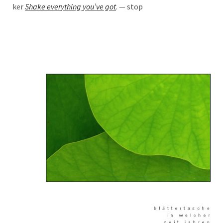
ker
Shake ever­y­thing you’­ve got
. — stop