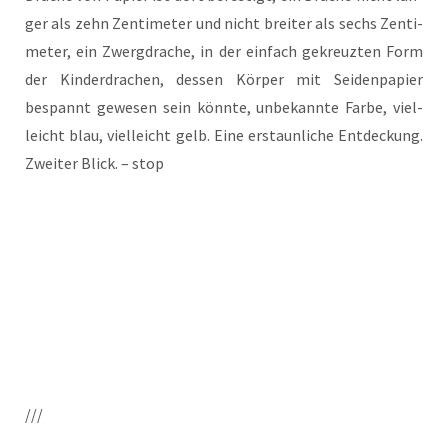
ger als zehn Zen­ti­me­ter und nicht brei­ter als sechs Zen­ti­
me­ter, ein Zwerg­dra­che, in der ein­fach gekreuz­ten Form
der Kin­der­dra­chen, des­sen Kör­per mit Sei­den­pa­pier
bespannt gewe­sen sein könn­te, unbe­kann­te Far­be, viel­
leicht blau, viel­leicht gelb. Eine erstaun­li­che Ent­de­ckung.
Zwei­ter Blick. – stop
///