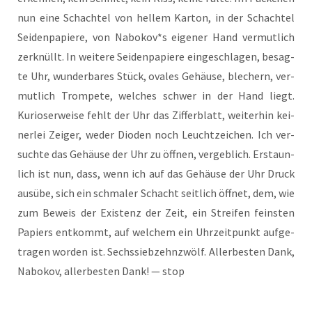
nun eine Schach­tel von hel­lem Kar­ton, in der Schach­tel
Sei­den­pa­pie­re, von Nabokov*s eige­ner Hand ver­mut­lich
zer­knüllt. In wei­te­re Sei­den­pa­pie­re ein­ge­schla­gen, besag­
te Uhr, wun­der­ba­res Stück, ova­les Gehäu­se, ble­chern, ver­
mut­lich Trom­pe­te, wel­ches schwer in der Hand liegt.
Kurio­ser­wei­se fehlt der Uhr das Zif­fer­blatt, wei­ter­hin kei­
ner­lei Zei­ger, weder Dioden noch Leucht­zei­chen. Ich ver­
such­te das Gehäu­se der Uhr zu öff­nen, ver­geb­lich. Erstaun­
lich ist nun, dass, wenn ich auf das Gehäu­se der Uhr Druck
aus­übe, sich ein schma­ler Schacht seit­lich öff­net, dem, wie
zum Beweis der Exis­tenz der Zeit, ein Strei­fen feins­ten
Papiers ent­kommt, auf wel­chem ein Uhr­zeit­punkt auf­ge­
tra­gen wor­den ist. Sechs­sieb­zehnzwölf. Aller­bes­ten Dank,
Nabo­kov, aller­bes­ten Dank! — stop