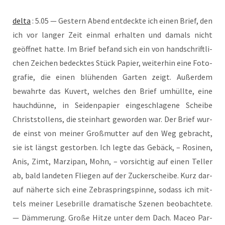
del­ta
: 5.05 — Ges­tern Abend ent­deck­te ich einen Brief, den
ich vor lan­ger Zeit ein­mal erhal­ten und damals nicht
geöff­net hat­te. Im Brief befand sich ein von hand­schrift­li­
chen Zei­chen bedeck­tes Stück Papier, wei­ter­hin eine Foto­
gra­fie, die einen blü­hen­den Gar­ten zeigt. Außer­dem
bewahr­te das Kuvert, wel­ches den Brief umhüll­te, eine
hauch­dün­ne, in Sei­den­pa­pier ein­ge­schla­ge­ne Schei­be
Christ­stol­lens, die stein­hart gewor­den war. Der Brief wur­
de einst von mei­ner Groß­mutter auf den Weg gebracht,
sie ist längst gestor­ben. Ich leg­te das Gebäck, – Rosi­nen,
Anis, Zimt, Mar­zi­pan, Mohn, – vor­sich­tig auf einen Tel­ler
ab, bald lan­de­ten Flie­gen auf der Zucker­schei­be. Kurz dar­
auf näher­te sich eine Zebra­spring­spin­ne, sodass ich mit­
tels mei­ner Lese­bril­le dra­ma­ti­sche Sze­nen beob­ach­te­te.
— Däm­me­rung. Gro­ße Hit­ze unter dem Dach. Maceo Par­