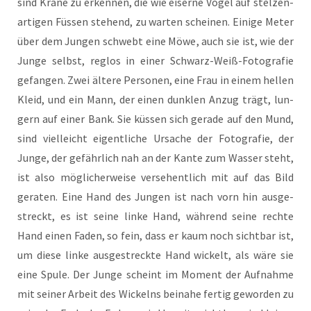
sind Krä­ne zu erken­nen, die wie eiser­ne Vögel auf stel­zen­
ar­ti­gen Füs­sen ste­hend, zu war­ten schei­nen. Eini­ge Meter
über dem Jun­gen schwebt eine Möwe, auch sie ist, wie der
Jun­ge selbst, reg­los in einer Schwarz-Weiß-Foto­gra­fie
gefan­gen. Zwei älte­re Per­so­nen, eine Frau in einem hel­len
Kleid, und ein Mann, der einen dunk­len Anzug trägt, lun­
gern auf einer Bank. Sie küs­sen sich gera­de auf den Mund,
sind viel­leicht eigent­li­che Ursa­che der Foto­gra­fie, der
Jun­ge, der gefähr­lich nah an der Kan­te zum Was­ser steht,
ist also mög­li­cher­wei­se ver­se­hent­lich mit auf das Bild
gera­ten. Eine Hand des Jun­gen ist nach vorn hin aus­ge­
streckt, es ist sei­ne lin­ke Hand, wäh­rend sei­ne rech­te
Hand einen Faden, so fein, dass er kaum noch sicht­bar ist,
um die­se lin­ke aus­ge­streck­te Hand wickelt, als wäre sie
eine Spu­le. Der Jun­ge scheint im Moment der Auf­nah­me
mit sei­ner Arbeit des Wickelns bei­na­he fer­tig gewor­den zu