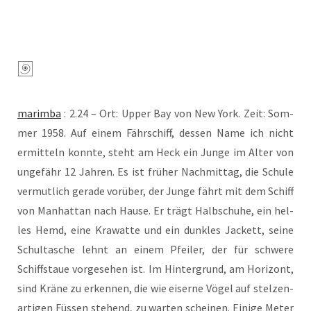
marim­ba
: 2.24 – Ort: Upper Bay von New York. Zeit: Som­
mer 1958. Auf einem Fähr­schiff, des­sen Name ich nicht
ermit­teln konn­te, steht am Heck ein Jun­ge im Alter von
unge­fähr 12 Jah­ren. Es ist frü­her Nach­mit­tag, die Schu­le
ver­mut­lich gera­de vor­über, der Jun­ge fährt mit dem Schiff
von Man­hat­tan nach Hau­se. Er trägt Halb­schu­he, ein hel­
les Hemd, eine Kra­wat­te und ein dunk­les Jackett, sei­ne
Schul­ta­sche lehnt an einem Pfei­ler, der für schwe­re
Schiffstaue vor­ge­se­hen ist. Im Hin­ter­grund, am Hori­zont,
sind Krä­ne zu erken­nen, die wie eiser­ne Vögel auf stel­zen­
ar­ti­gen Füs­sen ste­hend, zu war­ten schei­nen. Eini­ge Meter