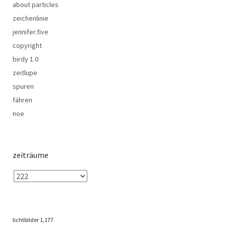
about particles
zeichenlinie
jennifer.five
copyright
birdy 1.0
zeitlupe
spuren
fähren
noe
zeiträume
lichtbilder
1,177