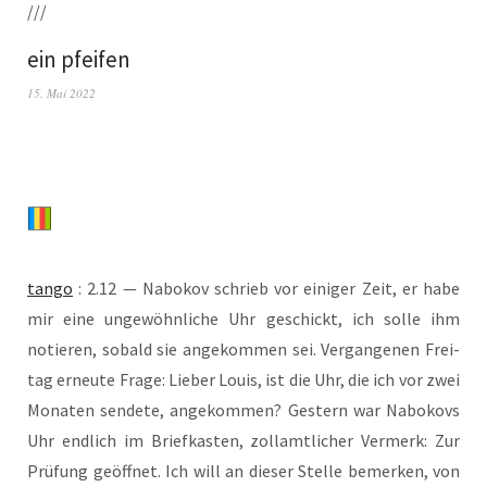
///
ein pfeifen
15. Mai 2022
tan­go
: 2.12 — Nabo­kov schrieb vor eini­ger Zeit, er habe
mir eine unge­wöhn­li­che Uhr geschickt, ich sol­le ihm
notie­ren, sobald sie ange­kom­men sei. Ver­gan­ge­nen Frei­
tag erneu­te Fra­ge: Lie­ber Lou­is, ist die Uhr, die ich vor zwei
Mona­ten sen­de­te, ange­kom­men? Ges­tern war Nabo­kovs
Uhr end­lich im Brief­kas­ten, zoll­amt­li­cher Ver­merk: Zur
Prü­fung geöff­net. Ich will an die­ser Stel­le bemer­ken, von