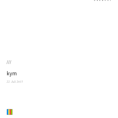
///
kym
22. Juli 2015