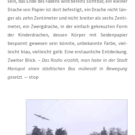
sein, das Ende des Fadens wird bereits sicht­bar, ein klei­ner
Dra­che von Papier ist dort befes­tigt, ein Dra­che nicht län­
ger als zehn Zen­ti­me­ter und nicht brei­ter als sechs Zen­ti­
me­ter, ein Zwerg­dra­che, in der ein­fach gekreuz­ten Form
der Kin­der­dra­chen, des­sen Kör­per mit Sei­den­pa­pier
bespannt gewe­sen sein könn­te, unbe­kann­te Far­be, viel­
leicht blau, viel­leicht gelb. Eine erstaun­li­che Ent­de­ckung.
Zwei­ter Blick. –
Das Radio erzählt, man habe in der Stadt
Mariu­pol einen städ­ti­schen Bus mühe­voll in Bewe­gung
gesetzt.
— stop