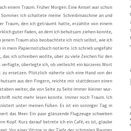
 nach einem Traum. Frü­her Mor­gen. Eine Amsel war schon
Som­mer. Ich schal­te­te mei­ne Schreib­ma­schi­ne an und
Der Traum, den ich geträumt hat­te, erzähl­te von einem
wirk­lich guter Faden, an dem ich behut­sam zie­hen konn­te,
In jenem Traum also beob­ach­te­te ich mich selbst, wie ich
 in mein Papier­no­tiz­buch notier­te. Ich schrieb unge­fähr
 das ich schrei­ben woll­te, über zu vie­le Zei­chen für den
er­füg­te, über­leg­te ich, ob viel­leicht ein kür­ze­res Wort
rt zu erset­zen. Plötz­lich näher­te sich eine Hand von der
hut­sam aus den Fin­gern, reich­te mir statt­des­sen einen
­sta­ben wei­ter, die von Sei­te zu Sei­te immer klei­ner wur­
ne Schrift nicht mehr lesen konn­te. Immer noch Traum. Ich
knis­tert unter mei­nen Füßen. Es ist ein son­ni­ger Tag in
ert das Meer. Ein paar glän­zen­de Flug­zeu­ge schwe­ben
m Kopf. Kurz dar­auf betre­te ich ein Café, es ist, glau­be
eet. Vor einer Vitri­ne in der Tie­fe des schma­len Rau­mes