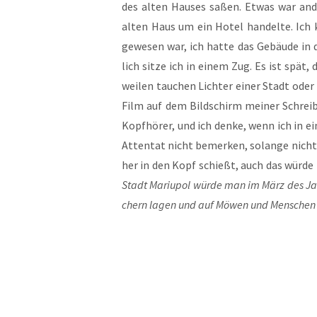
des alten Hau­ses saßen. Etwas war and
alten Haus um ein Hotel han­del­te. Ic
gewe­sen war, ich hat­te das Gebäu­de in der
lich sit­ze ich in einem Zug. Es ist spät,
wei­len tau­chen Lich­ter einer Stadt oder 
Film auf dem Bild­schirm mei­ner Schreib
Kopf­hö­rer, und ich den­ke, wenn ich in ei
Atten­tat nicht bemer­ken, solan­ge nicht
her in den Kopf schießt, auch das wür­de 
Stadt Mariu­pol wür­de man im März des Jah
chern lagen und auf Möwen und Men­schen 