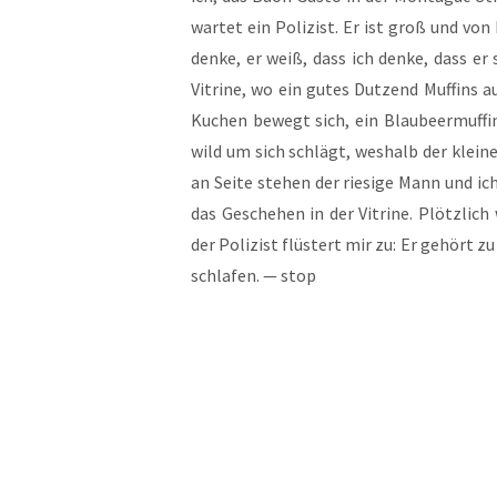
war­tet ein Poli­zist. Er ist groß und von 
den­ke, er weiß, dass ich den­ke, dass er
Vitri­ne, wo ein gutes Dut­zend Muf­fins au
Kuchen bewegt sich, ein Blau­beer­muf­fin,
wild um sich schlägt, wes­halb der klei­ne
an Sei­te ste­hen der rie­si­ge Mann und ic
das Gesche­hen in der Vitri­ne. Plötz­lich 
der Poli­zist flüs­tert mir zu: Er gehört zu
schla­fen. — stop