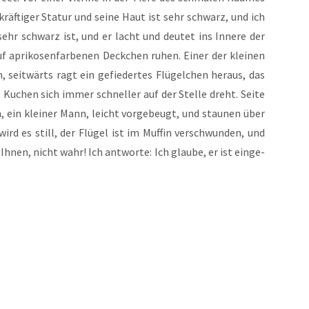
kräf­ti­ger Sta­tur und sei­ne Haut ist sehr schwarz, und ich
 sehr schwarz ist, und er lacht und deu­tet ins Inne­re der
f apri­ko­sen­far­be­nen Deck­chen ruhen. Einer der klei­nen
 seit­wärts ragt ein gefie­der­tes Flü­gel­chen her­aus, das
 Kuchen sich immer schnel­ler auf der Stel­le dreht. Sei­te
h, ein klei­ner Mann, leicht vor­ge­beugt, und stau­nen über
wird es still, der Flü­gel ist im Muf­fin ver­schwun­den, und
 Ihnen, nicht wahr! Ich ant­wor­te: Ich glau­be, er ist ein­ge­