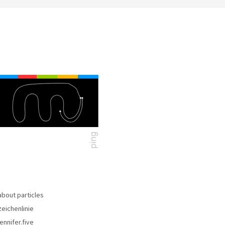
about particles
zeichenlinie
jennifer.five