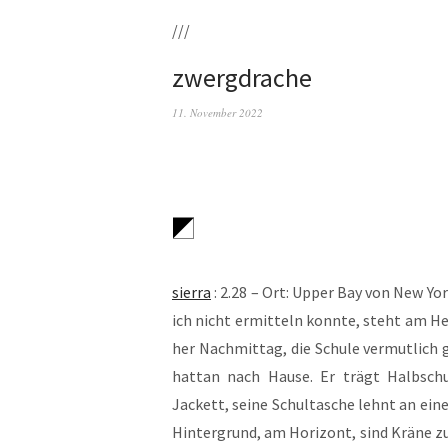
///
zwergdrache
11. November 2022
sier­ra
: 2.28 – Ort: Upper Bay von New Yor
ich nicht ermit­teln konn­te, steht am Hec
her Nach­mit­tag, die Schu­le ver­mut­lich
hat­tan nach Hau­se. Er trägt Halb­schu
Jackett, sei­ne Schul­ta­sche lehnt an eine
Hin­ter­grund, am Hori­zont, sind Krä­ne zu