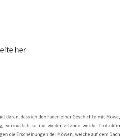
eite her
­mal dar­an, dass ich den Faden einer Geschich­te mit Möwe,
te
, ver­mut­lich so nie wie­der erle­ben wer­de. Trotz­dem
n Tagen die Erschei­nun­gen der Möwen, wel­che auf dem Dach