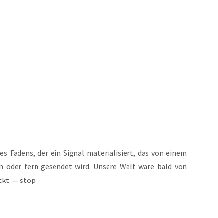
es Fadens, der ein Signal mate­ria­li­siert, das von einem
ah oder fern gesen­det wird. Unse­re Welt wäre bald von
eckt. — stop