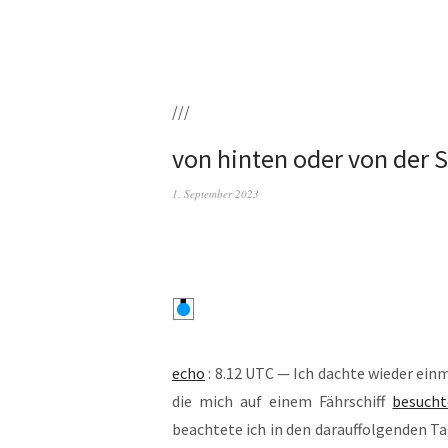
///
von hinten oder von der S
1. September 2023
echo
: 8.12 UTC — Ich dach­te wie­der ein
die mich auf einem Fähr­schiff
besuch­
beach­te­te ich in den dar­auf­fol­gen­de