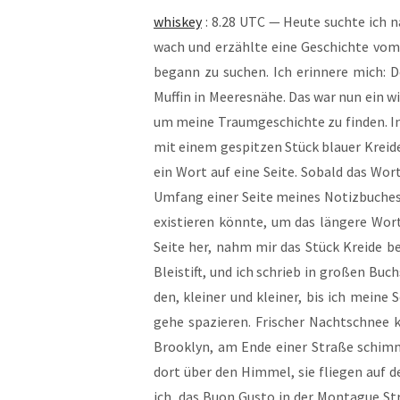
whis­key
: 8.28 UTC — Heu­te such­te ich
wach und erzähl­te eine Geschich­te vom 
begann zu suchen. Ich erin­ne­re mich: 
Muf­fin in Mee­res­nä­he. Das war nun ein 
um mei­ne Traum­ge­schich­te zu fin­den. 
mit einem gespit­zen Stück blau­er Krei­de
ein Wort auf eine Sei­te. Sobald das Wort,
Umfang einer Sei­te mei­nes Notiz­bu­ches v
exis­tie­ren könn­te, um das län­ge­re Wo
Sei­te her, nahm mir das Stück Krei­de be
Blei­stift, und ich schrieb in gro­ßen Buch
den, klei­ner und klei­ner, bis ich mei­
gehe spa­zie­ren. Fri­scher Nacht­schnee 
Brook­lyn, am Ende einer Stra­ße schim­m
dort über den Him­mel, sie flie­gen auf de
ich, das Buon Gus­to in der Mon­ta­gue Str