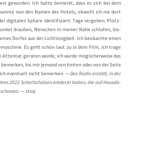
ers gewor­den. Ich hat­te bemerkt, dass es sich bei dem
h kann­te nun den Namen des Hotels, obwohl ich nie dort
 digi­ta­len Sphä­re iden­ti­fi­ziert. Tage ver­ge­hen. Plötz­
 dun­kel drau­ßen, Men­schen in mei­ner Nähe schla­fen, bis­
eines Dor­fes aus der Licht­lo­sig­keit. Ich beob­ach­te einen
­ma­schi­ne. Es geht schön laut zu in dem Film, ich tra­ge
n Atten­tat gera­ten wür­de, ich wür­de mög­li­cher­wei­se das
 bemer­ken, bis mir jemand von hin­ten oder von der Sei­te
ich even­tu­ell nicht bemer­ken. —
Das Radio erzählt, in der
­res 2022 Scharf­schüt­zen ent­deckt haben, die auf Haus­dä­
schos­sen.
— stop