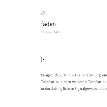
///
fäden
25. Januar 2025
tan­go
: 15.56 UTC – Die Vor­stel­lung ein
Tele­fon zu einem wei­te­ren Tele­fon n
undurch­dring­li­chem Signal­ge­we­be bed