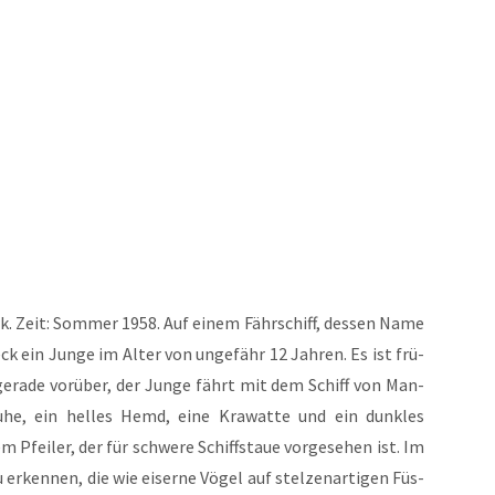
k. Zeit: Som­mer 1958. Auf einem Fähr­schiff, des­sen Name
k ein Jun­ge im Alter von unge­fähr 12 Jah­ren. Es ist frü­
 gera­de vor­über, der Jun­ge fährt mit dem Schiff von Man­
­he, ein hel­les Hemd, eine Kra­wat­te und ein dunk­les
m Pfei­ler, der für schwe­re Schiffstaue vor­ge­se­hen ist. Im
 erken­nen, die wie eiser­ne Vögel auf stel­zen­ar­ti­gen Füs­