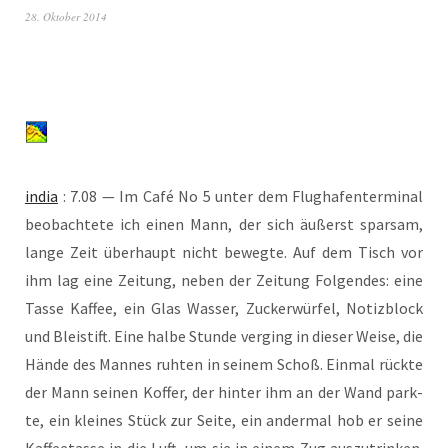
28. Oktober 2014
india
: 7.08 — Im Café No 5 unter dem Flug­ha­fen­ter­mi­nal
beob­ach­te­te ich einen Mann, der sich äußerst spar­sam,
lan­ge Zeit über­haupt nicht beweg­te. Auf dem Tisch vor
ihm lag eine Zei­tung, neben der Zei­tung Fol­gen­des: eine
Tas­se Kaf­fee, ein Glas Was­ser, Zucker­wür­fel, Notiz­block
und Blei­stift. Eine hal­be Stun­de ver­ging in die­ser Wei­se, die
Hän­de des Man­nes ruh­ten in sei­nem Schoß. Ein­mal rück­te
der Mann sei­nen Kof­fer, der hin­ter ihm an der Wand park­
te, ein klei­nes Stück zur Sei­te, ein ander­mal hob er sei­ne
Kaf­fee­tas­se in die Luft, um sie in einem Zug aus­zu­trin­ken.