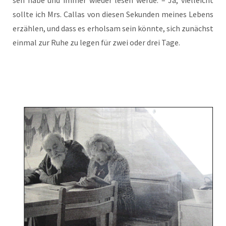
soll­te ich Mrs. Cal­las von die­sen Sekun­den mei­nes Lebens
erzäh­len, und dass es erhol­sam sein könn­te, sich zunächst
ein­mal zur Ruhe zu legen für zwei oder drei Tage.