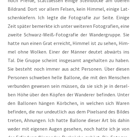
noch Pfer­de, statt­des­sen eini­ge Stein­bö­cke am obe­ren
Bild­rand. Dort vor allem Fel­sen, kein Him­mel, eini­ge Lat­
schen­kie­fern. Ich leg­te die Foto­gra­fie zur Sei­te. Eini­ge
Zeit spä­ter bemerk­te ich unter wei­te­ren Foto­gra­fien, eine
zwei­te Schwarz-Weiß-Foto­gra­fie der Wan­der­grup­pe. Sie
hat­te nun einen Grat erreicht, Him­mel ist zu sehen, Him­
mel ohne Wol­ken. Einer der Män­ner deu­tet abwärts ins
Tal. Die Grup­pe scheint ins­ge­samt ange­hal­ten zu haben.
Sie besteht noch immer aus acht Per­so­nen. Über die­sen
Per­so­nen schwe­ben hel­le Bal­lo­ne, die mit den Men­schen
ver­bun­den gewe­sen sein müs­sen, da sie sich je in der­sel­
ben Höhe über den Köp­fen der Wan­de­rer befin­den. Unter
den Bal­lo­nen hän­gen Körb­chen, in wel­chen sich Waren
befin­den, die nur undeut­lich aus dem Pixel­sand des Bil­des
tre­ten, Ahnun­gen. Ich hat­te Bal­lo­ne die­ser Art bis dahin
weder mit eige­nen Augen gese­hen, noch hat­te ich je von