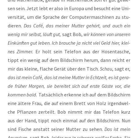
sen sein. Jetzt lebt er also in Euro­pa und besucht eine Uni­
ver­si­tät, um die Spra­che der Com­pu­ter­ma­schi­nen zu stu­
die­ren.
Das Café, das mei­ner Mut­ter gehört, und auch ein
wenig mir selbst, läuft gut,
sagt Bob,
wir kön­nen von unse­ren
Ein­künf­ten gut leben. Ich brau­che ja nicht viel Geld hier, klei­
nes Zim­mer.
Er holt sein Tele­fon aus der Hosen­ta­sche,
tippt ein wenig auf dem Bild­schirm her­um, dann reicht er
mir das klei­ne, fla­che Gerät über den Tisch.
Schau
, sagt er,
das ist mein Café, das ist mei­ne Mut­ter in Echt­zeit, es ist gera­
de frü­her Mor­gen, sie berei­tet sich auf ers­te Gäs­te vor, die
kom­men bald.
Tat­säch­lich erken­ne ich auf dem Bild­schirm
eine älte­re Frau, die auf einem Brett von Holz irgend­wel­
che Pflan­zen zer­teilt. Bob nimmt mir das Tele­fon kurz
aus der Hand, tippt noch ein­mal auf den Bild­schirm. Nun
sind Fische anstatt sei­ner Mut­ter zu sehen.
Das ist mein
Aqua­ri­um
, sagt Bob,
lei­der nur in schwarz-wei­ßer Far­be. Sie