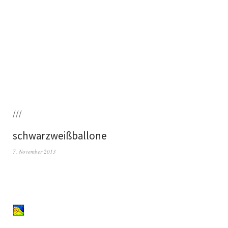
///
schwarzweißballone
7. November 2013