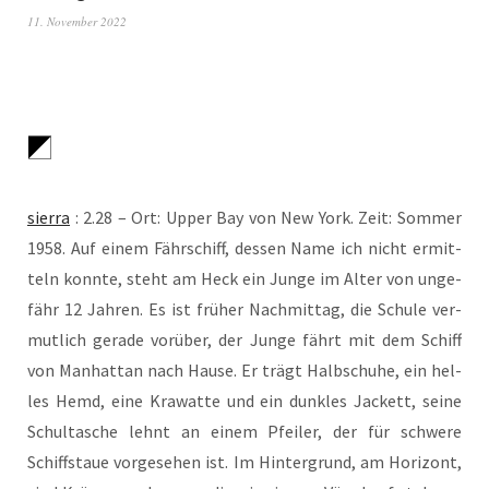
11. November 2022
sier­ra
: 2.28 – Ort: Upper Bay von New York. Zeit: Som­mer
1958. Auf einem Fähr­schiff, des­sen Name ich nicht ermit­
teln konn­te, steht am Heck ein Jun­ge im Alter von unge­
fähr 12 Jah­ren. Es ist frü­her Nach­mit­tag, die Schu­le ver­
mut­lich gera­de vor­über, der Jun­ge fährt mit dem Schiff
von Man­hat­tan nach Hau­se. Er trägt Halb­schu­he, ein hel­
les Hemd, eine Kra­wat­te und ein dunk­les Jackett, sei­ne
Schul­ta­sche lehnt an einem Pfei­ler, der für schwe­re
Schiffstaue vor­ge­se­hen ist. Im Hin­ter­grund, am Hori­zont,