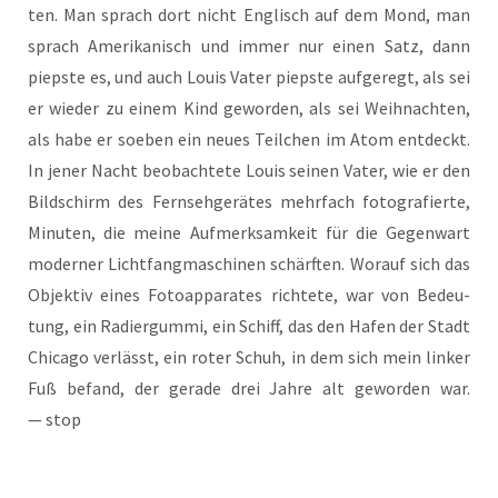
ten. Man sprach dort nicht Eng­lisch auf dem Mond, man
sprach Ame­ri­ka­nisch und immer nur einen Satz, dann
pieps­te es, und auch Lou­is Vater pieps­te auf­ge­regt, als sei
er wie­der zu einem Kind gewor­den, als sei Weih­nach­ten,
als habe er soeben ein neu­es Teil­chen im Atom ent­deckt.
In jener Nacht beob­ach­te­te Lou­is sei­nen Vater, wie er den
Bild­schirm des Fern­seh­ge­rä­tes mehr­fach foto­gra­fier­te,
Minu­ten, die mei­ne Auf­merk­sam­keit für die Gegen­wart
moder­ner Licht­fang­ma­schi­nen schärf­ten. Wor­auf sich das
Objek­tiv eines Foto­ap­pa­ra­tes rich­te­te, war von Bedeu­
tung, ein Radier­gum­mi, ein Schiff, das den Hafen der Stadt
Chi­ca­go ver­lässt, ein roter Schuh, in dem sich mein lin­ker
Fuß befand, der gera­de drei Jah­re alt gewor­den war.
— stop