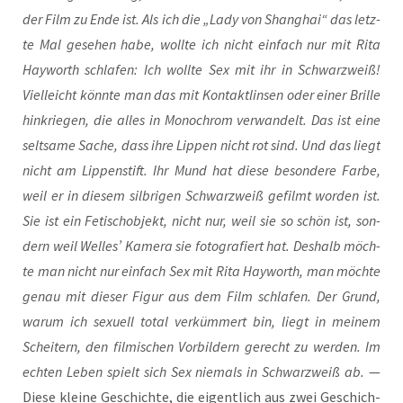
der Film zu Ende ist. Als ich die „Lady von Shang­hai“ das letz­
te Mal gese­hen habe, woll­te ich nicht ein­fach nur mit Rita
Hay­worth schla­fen: Ich woll­te Sex mit ihr in Schwarz­weiß!
Viel­leicht könn­te man das mit Kon­takt­lin­sen oder einer Bril­le
hin­krie­gen, die alles in Mono­chrom ver­wan­delt. Das ist eine
selt­sa­me Sache, dass ihre Lip­pen nicht rot sind. Und das liegt
nicht am Lip­pen­stift. Ihr Mund hat die­se beson­de­re Far­be,
weil er in die­sem silb­ri­gen Schwarz­weiß gefilmt wor­den ist.
Sie ist ein Fetisch­ob­jekt, nicht nur, weil sie so schön ist, son­
dern weil Wel­les’ Kame­ra sie foto­gra­fiert hat. Des­halb möch­
te man nicht nur ein­fach Sex mit Rita Hay­worth, man möch­te
genau mit die­ser Figur aus dem Film schla­fen. Der Grund,
war­um ich sexu­ell total ver­küm­mert bin, liegt in mei­nem
Schei­tern, den fil­mi­schen Vor­bil­dern gerecht zu wer­den. Im
ech­ten Leben spielt sich Sex nie­mals in Schwarz­weiß ab.
—
Die­se klei­ne Geschich­te, die eigent­lich aus zwei Geschich­