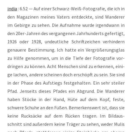
india
: 6.52 — Auf einer Schwarz-Weiß-Foto­gra­fie, die ich in
den Maga­zi­nen mei­nes Vaters ent­deck­te, sind Wan­de­rer
im Gebir­ge zu sehen. Die Auf­nah­me wur­de irgend­wann in
den 20er-Jah­ren des ver­gan­ge­nen Jahr­hun­derts gefer­tigt,
1926 oder 1928, undeut­li­che Schrift­zei­chen ver­hin­dern
genaue­re Bestim­mung. Ich hat­te ein Ver­grö­ße­rungs­glas
zu Hil­fe genom­men, um in die Tie­fe der Foto­gra­fie vor­
drin­gen zu kön­nen. Acht Men­schen sind zu erken­nen, eini­
ge lachen, ande­re schei­nen doch erschöpft zu sein. Sie sind
in der Pha­se des Auf­stiegs fest­ge­hal­ten. Ein sehr stei­ler
Pfad. Jen­seits die­ses Pfa­des ein Abgrund. Die Wan­de­rer
haben Stö­cke in der Hand, Hüte auf dem Kopf, fes­te,
schwe­re Schu­he an den Füßen. Bemer­kens­wert ist, dass sie
kei­ne Ruck­sä­cke auf dem Rücken tra­gen. Im Bild­aus­
schnitt sind außer­dem kei­ne Trä­ger zu sehen, weder Mulis