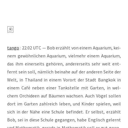
tan­go
: 22.02 UTC — Bob erzählt von einem Aqua­ri­um, kei­
nem gewöhn­li­chen Aqua­ri­um, viel­mehr einem Aqua­ri­um,
das ihm einer­seits gehö­ren, ande­rer­seits sehr weit ent­
fernt sein soll, näm­lich bei­na­he auf der ande­ren Sei­te der
Welt, in Thai­land in einem Vor­ort der Stadt Bang­kok in
einem Café neben einer Tank­stel­le mit Gar­ten, in wel­
chem Orchi­deen auf Bäu­men wach­sen. Auch Vögel sol­len
dort im Gar­ten zahl­reich leben, und Kin­der spie­len, weil
sich in der Nähe eine Schu­le befin­det. Er selbst, erzählt
Bob, sei in die­se Schu­le gegan­gen, habe Eng­lisch gelernt
und Mathe­ma­tik, gera­de in Mathe­ma­tik soll er gut gewe­