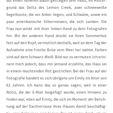
auf einen höhe­ren Baum gestie­gen sein muss, im Hin­ter­
grund das Del­ta des Lemon Creek, zwei schnee­wei­ße
Segel­boo­te, die vor Anker lie­gen, und Schwä­ne, sowie ein
paar ame­ri­ka­ni­sche Sil­ber­mö­wen, die sich zan­ken. Die
Frau nun winkt mit ihrer lin­ken Hand zu dem Foto­gra­fen
hin. Mit der ande­ren Hand drückt sie ihren Som­mer­hut
fest auf den Kopf, ver­mut­lich des­halb, weil an dem Tag der
Auf­nah­me eine fri­sche Bri­se vom Meer her weh­te. Far­ben
sind auf dem Schwarz-Weiß-Bild nur zu ver­mu­ten. Ich erin­
ne­re mich jedoch, dass mir jemand erzähl­te, das Haus sei
in einem leuch­ten­den Rot gestri­chen. Bei der Frau auf der
Foto­gra­fie han­delt es sich übri­gens um Emi­ly im Alter von
62 Jah­ren. Ich kann das so genau sagen, weil in einer
Notiz, die der E‑Mail bei­gefügt wur­de, einen Hin­weis zu
fin­den war, eben auf Emi­ly, die sich im Moment der Belich­
tung auf der Dach­ter­ras­se ihres Hau­ses damit beschäf­tig­