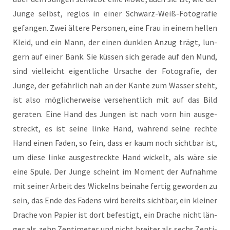
Jun­ge selbst, reg­los in einer Schwarz-Weiß-Foto­gra­fie
gefan­gen. Zwei älte­re Per­so­nen, eine Frau in einem hel­len
Kleid, und ein Mann, der einen dunk­len Anzug trägt, lun­
gern auf einer Bank. Sie küs­sen sich gera­de auf den Mund,
sind viel­leicht eigent­li­che Ursa­che der Foto­gra­fie, der
Jun­ge, der gefähr­lich nah an der Kan­te zum Was­ser steht,
ist also mög­li­cher­wei­se ver­se­hent­lich mit auf das Bild
gera­ten. Eine Hand des Jun­gen ist nach vorn hin aus­ge­
streckt, es ist sei­ne lin­ke Hand, wäh­rend sei­ne rech­te
Hand einen Faden, so fein, dass er kaum noch sicht­bar ist,
um die­se lin­ke aus­ge­streck­te Hand wickelt, als wäre sie
eine Spu­le. Der Jun­ge scheint im Moment der Auf­nah­me
mit sei­ner Arbeit des Wickelns bei­na­he fer­tig gewor­den zu
sein, das Ende des Fadens wird bereits sicht­bar, ein klei­ner
Dra­che von Papier ist dort befes­tigt, ein Dra­che nicht län­
ger als zehn Zen­ti­me­ter und nicht brei­ter als sechs Zen­ti­