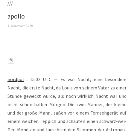
///
apollo
3. November 2020
nord­pol
: 15.02 UTC — Es war Nacht, eine beson­de­re
Nacht, die ers­te Nacht, da Lou­is von sei­nem Vater zu einer
Stun­de geweckt wur­de, als noch wirk­lich Nacht war und
nicht schon hal­ber Mor­gen. Die zwei Män­ner, der klei­ne
und der gro­ße Mann, saßen vor einem Fern­seh­ge­rät auf
einem wei­chen Tep­pich und schau­ten einen schwarz-wei­
ßen Mond an und lausch­ten den Stim­men der Astro­nau­