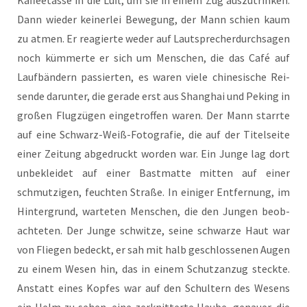
Dann wie­der kei­ner­lei Bewe­gung, der Mann schien kaum
zu atmen. Er reagier­te weder auf Laut­spre­cher­durch­sa­gen
noch küm­mer­te er sich um Men­schen, die das Café auf
Lauf­bän­dern pas­sier­ten, es waren vie­le chi­ne­si­sche Rei­
sen­de dar­un­ter, die gera­de erst aus Shang­hai und Peking in
gro­ßen Flug­zü­gen ein­ge­trof­fen waren. Der Mann starr­te
auf eine Schwarz-Weiß-Foto­gra­fie, die auf der Titel­sei­te
einer Zei­tung abge­druckt wor­den war. Ein Jun­ge lag dort
unbe­klei­det auf einer Bast­mat­te mit­ten auf einer
schmut­zi­gen, feuch­ten Stra­ße. In eini­ger Ent­fer­nung, im
Hin­ter­grund, war­te­ten Men­schen, die den Jun­gen beob­
ach­te­ten. Der Jun­ge schwit­ze, sei­ne schwar­ze Haut war
von Flie­gen bedeckt, er sah mit halb geschlos­se­nen Augen
zu einem Wesen hin, das in einem Schutz­an­zug steck­te.
Anstatt eines Kop­fes war auf den Schul­tern des Wesens
ein Helm zu sehen, eine zer­knit­ter­te Hau­be, genau­er, die