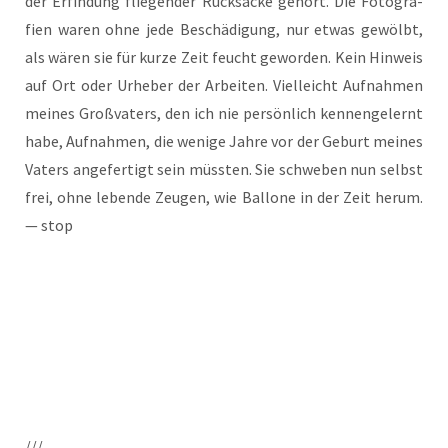
der Erfin­dung flie­gen­der Ruck­sä­cke gehört. Die Foto­gra­
fien waren ohne jede Beschä­di­gung, nur etwas gewölbt,
als wären sie für kur­ze Zeit feucht gewor­den. Kein Hin­weis
auf Ort oder Urhe­ber der Arbei­ten. Viel­leicht Auf­nah­men
mei­nes Groß­va­ters, den ich nie per­sön­lich ken­nen­ge­lernt
habe, Auf­nah­men, die weni­ge Jah­re vor der Geburt mei­nes
Vaters ange­fer­tigt sein müss­ten. Sie schwe­ben nun selbst
frei, ohne leben­de Zeu­gen, wie Bal­lo­ne in der Zeit her­um.
— stop
///