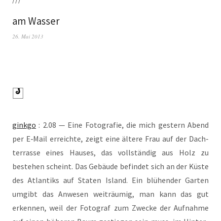
am Wasser
26. Mai 2013
gink­go
: 2.08 — Eine Foto­gra­fie, die mich ges­tern Abend
per E‑Mail erreich­te, zeigt eine älte­re Frau auf der Dach­
ter­ras­se eines Hau­ses, das voll­stän­dig aus Holz zu
bestehen scheint. Das Gebäu­de befin­det sich an der Küs­te
des Atlan­tiks auf Sta­ten Island. Ein blü­hen­der Gar­ten
umgibt das Anwe­sen weit­räu­mig, man kann das gut
erken­nen, weil der Foto­graf zum Zwe­cke der Auf­nah­me