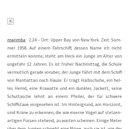
marim­ba
: 2.24 – Ort: Upper Bay von New York. Zeit: Som­
mer 1958. Auf einem Fähr­schiff, des­sen Name ich nicht
ermit­teln konn­te, steht am Heck ein Jun­ge im Alter von
unge­fähr 12 Jah­ren. Es ist frü­her Nach­mit­tag, die Schu­le
ver­mut­lich gera­de vor­über, der Jun­ge fährt mit dem Schiff
von Man­hat­tan nach Hau­se. Er trägt Halb­schu­he, ein hel­
les Hemd, eine Kra­wat­te und ein dunk­les Jackett, sei­ne
Schul­ta­sche lehnt an einem Pfei­ler, der für schwe­re
Schiffstaue vor­ge­se­hen ist. Im Hin­ter­grund, am Hori­zont,
sind Krä­ne zu erken­nen, die wie eiser­ne Vögel auf stel­zen­
ar­ti­gen Füs­sen ste­hend, zu war­ten schei­nen. Eini­ge Meter
über dem Jun­gen schwebt eine Möwe, auch sie ist, wie der