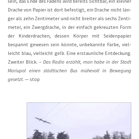
sein, das Ende des Fadens wird bereits sicht­bar, ein klei­ner
Dra­che von Papier ist dort befes­tigt, ein Dra­che nicht län­
ger als zehn Zen­ti­me­ter und nicht brei­ter als sechs Zen­ti­
me­ter, ein Zwerg­dra­che, in der ein­fach gekreuz­ten Form
der Kin­der­dra­chen, des­sen Kör­per mit Sei­den­pa­pier
bespannt gewe­sen sein könn­te, unbe­kann­te Far­be, viel­
leicht blau, viel­leicht gelb. Eine erstaun­li­che Ent­de­ckung.
Zwei­ter Blick. –
Das Radio erzählt, man habe in der Stadt
Mariu­pol einen städ­ti­schen Bus mühe­voll in Bewe­gung
gesetzt.
— stop