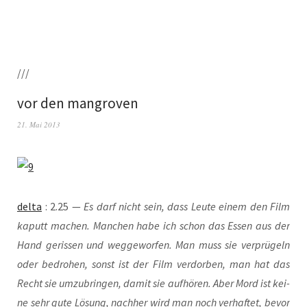
///
vor den mangroven
21. Mai 2013
del­ta
: 2.25 —
Es darf nicht sein, dass Leu­te einem den Film
kaputt machen. Man­chen habe ich schon das Essen aus der
Hand geris­sen und weg­ge­wor­fen. Man muss sie ver­prü­geln
oder bedro­hen, sonst ist der Film ver­dor­ben, man hat das
Recht sie umzu­brin­gen, damit sie auf­hö­ren. Aber Mord ist kei­
ne sehr gute Lösung, nach­her wird man noch ver­haf­tet, bevor