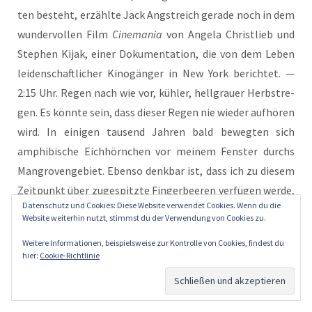
ten besteht, erzähl­te Jack Angst­reich gera­de noch in dem
wun­der­vol­len Film
Cine­ma­nia
von Ange­la Christ­lieb und
Ste­phen Kijak, einer Doku­men­ta­ti­on, die von dem Leben
lei­den­schaft­li­cher Kino­gän­ger in New York berich­tet. —
2:15 Uhr. Regen nach wie vor, küh­ler, hell­grau­er Herbst­re­
gen. Es könn­te sein, dass die­ser Regen nie wie­der auf­hö­ren
wird. In eini­gen tau­send Jah­ren bald beweg­ten sich
amphi­bi­sche Eich­hörn­chen vor mei­nem Fens­ter durchs
Man­gro­ven­ge­biet. Eben­so denk­bar ist, dass ich zu die­sem
Zeit­punkt über zuge­spitz­te Fin­ger­bee­ren ver­fü­gen wer­de,
Datenschutz und Cookies: Diese Website verwendet Cookies. Wenn du die
geeig­net, jede der fili­gra­nen Tas­ta­tu­ren moder­ner Tele­
Website weiterhin nutzt, stimmst du der Verwendung von Cookies zu.
fon­ap­pa­ra­te feh­ler­frei und gelas­sen bespie­len zu kön­nen.
Weitere Informationen, beispielsweise zur Kontrolle von Cookies, findest du
— stop
hier:
Cookie-Richtlinie