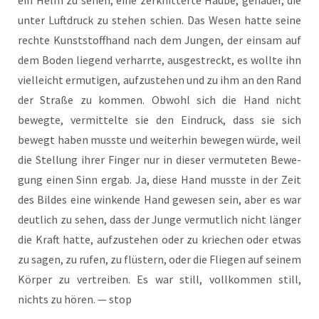
unter Luft­druck zu ste­hen schien. Das Wesen hat­te sei­ne
rech­te Kunst­stoff­hand nach dem Jun­gen, der ein­sam auf
dem Boden lie­gend ver­harr­te, aus­ge­streckt, es woll­te ihn
viel­leicht ermu­ti­gen, auf­zu­ste­hen und zu ihm an den Rand
der Stra­ße zu kom­men. Obwohl sich die Hand nicht
beweg­te, ver­mit­tel­te sie den Ein­druck, dass sie sich
bewegt haben muss­te und wei­ter­hin bewe­gen wür­de, weil
die Stel­lung ihrer Fin­ger nur in die­ser ver­mu­te­ten Bewe­
gung einen Sinn ergab. Ja, die­se Hand muss­te in der Zeit
des Bil­des eine win­ken­de Hand gewe­sen sein, aber es war
deut­lich zu sehen, dass der Jun­ge ver­mut­lich nicht län­ger
die Kraft hat­te, auf­zu­ste­hen oder zu krie­chen oder etwas
zu sagen, zu rufen, zu flüs­tern, oder die Flie­gen auf sei­nem
Kör­per zu ver­trei­ben. Es war still, voll­kom­men still,
nichts zu hören. — stop