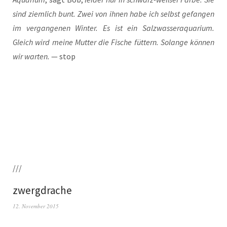
sind ziem­lich bunt. Zwei von ihnen habe ich selbst gefan­gen
im ver­gan­ge­nen Win­ter. Es ist ein Salz­was­ser­aqua­ri­um.
Gleich wird mei­ne Mut­ter die Fische füt­tern. Solan­ge kön­nen
wir war­ten.
— stop
///
zwergdrache
12. November 2015