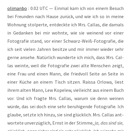
oli­man­bo
: 0.02 UTC — Ein­mal kam ich von einem Besuch
bei Freun­den nach Hau­se zurück, und wie ich so in mei­ne
Woh­nung stol­per­te, ent­deck­te ich Mrs. Cal­las, die damals
in Gedan­ken bei mir wohn­te, wie sie wei­nend vor einer
Foto­gra­fie stand, vor einer Schwarz-Weiß-Foto­gra­fie, die
ich seit vie­len Jah­ren besit­ze und mir immer wie­der sehr
ger­ne anse­he. Natür­lich wun­der­te ich mich, dass Mrs. Cal­
las wein­te, weil die Foto­gra­fie zwei alte Men­schen zeigt,
eine Frau und einen Mann, die fried­voll Sei­te an Sei­te in
einer Küche an einem Tisch sit­zen. Rais­sa Orlo­wa, liest
ihrem alten Mann, Lew Kope­lew, viel­leicht aus einem Buch
vor. Und ich frag­te Mrs. Cal­las, war­um sie denn wei­nen
wür­de, das sei doch eine sehr beru­hi­gen­de Foto­gra­fie. Ich
glau­be, setz­te ich hin­zu, sie sind glück­lich. Mrs. Cal­las ant­
wor­te­te unver­züg­lich, Ernst in der Stim­me,
ja, das sind sie,
glück­lich, ganz sicher sind sie sehr glück­lich. Ich wün­sche mir