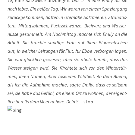
te, eine Salz­wie­se anzu­le­gen:
Das ist mei­ne Emi­ly als sie
noch leb­te. Ein hei­ßer Tag. Wir waren von einem Spa­zier­gang
zurück­ge­kom­men, hat­ten in Ufer­nä­he Salz­mie­ren, Strand­a­s­
tern, Mit­tags­blu­men, Fuchs­schwän­ze, Blei­wurz und Was­ser­
nüs­se gesam­melt. Am Nach­mit­tag mach­te sich Emi­ly an die
Arbeit. Sie brach­te san­di­ge Erde auf ihren Blu­men­ti­schen
aus, in wel­cher Lei­tun­gen für Flut, für Ebbe ver­bor­gen lagen.
Sie war glück­lich gewe­sen, aber sie ahn­te bereits, dass das
Was­ser stei­gen wird. Sie fürch­te­te sich vor den Win­ter­stür­
men, ihren Namen, ihrer tosen­den Wild­heit. An dem Abend,
als ich die Auf­nah­me mach­te, sag­te Emi­ly, dass es selt­sam
sei, sie habe das Gefühl, an einem Ort zu woh­nen, der eigent­
lich bereits dem Meer gehö­re. Dein S. –
stop