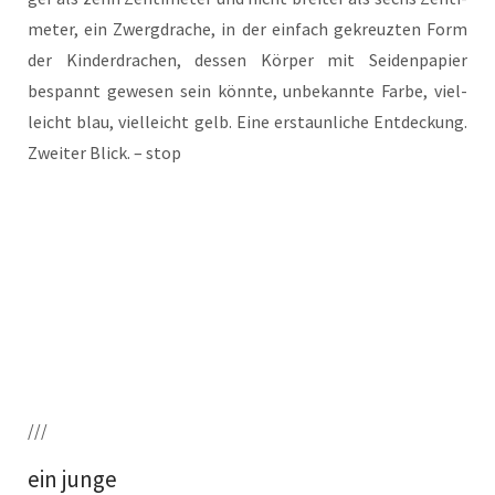
me­ter, ein Zwerg­dra­che, in der ein­fach gekreuz­ten Form
der Kin­der­dra­chen, des­sen Kör­per mit Sei­den­pa­pier
bespannt gewe­sen sein könn­te, unbe­kann­te Far­be, viel­
leicht blau, viel­leicht gelb. Eine erstaun­li­che Ent­de­ckung.
Zwei­ter Blick. – stop
///
ein junge