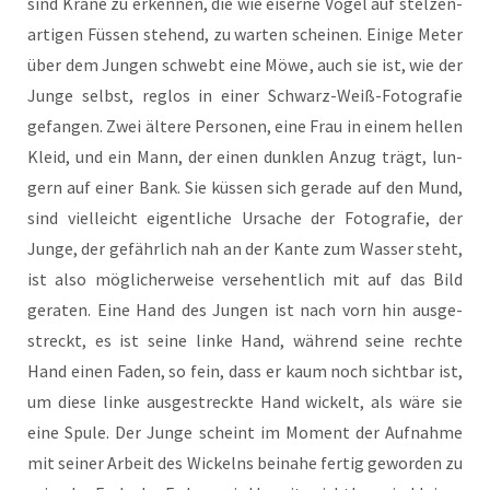
sind Krä­ne zu erken­nen, die wie eiser­ne Vögel auf stel­zen­
ar­ti­gen Füs­sen ste­hend, zu war­ten schei­nen. Eini­ge Meter
über dem Jun­gen schwebt eine Möwe, auch sie ist, wie der
Jun­ge selbst, reg­los in einer Schwarz-Weiß-Foto­gra­fie
gefan­gen. Zwei älte­re Per­so­nen, eine Frau in einem hel­len
Kleid, und ein Mann, der einen dunk­len Anzug trägt, lun­
gern auf einer Bank. Sie küs­sen sich gera­de auf den Mund,
sind viel­leicht eigent­li­che Ursa­che der Foto­gra­fie, der
Jun­ge, der gefähr­lich nah an der Kan­te zum Was­ser steht,
ist also mög­li­cher­wei­se ver­se­hent­lich mit auf das Bild
gera­ten. Eine Hand des Jun­gen ist nach vorn hin aus­ge­
streckt, es ist sei­ne lin­ke Hand, wäh­rend sei­ne rech­te
Hand einen Faden, so fein, dass er kaum noch sicht­bar ist,
um die­se lin­ke aus­ge­streck­te Hand wickelt, als wäre sie
eine Spu­le. Der Jun­ge scheint im Moment der Auf­nah­me
mit sei­ner Arbeit des Wickelns bei­na­he fer­tig gewor­den zu