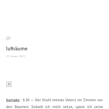
///
lufträume
12. Januar 2013
bamako
: 6.30 — Der Stuhl mei­nes Vaters im Zim­mer vor
den Bäu­men. Sobald ich mich set­ze, spü­re ich sei­ne