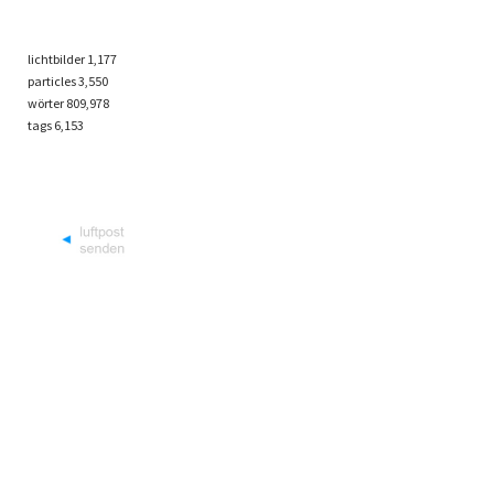
lichtbilder
1,177
particles
3,550
wörter 809,978
tags
6,153