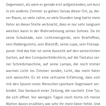
Gegen­wart, als wäre er gera­de erst auf­ge­stan­den, um kurz
in ein ande­res Zim­mer zu gehen. Genau die­ser Ort, ja, die­
ser Raum, so vie­le Jah­re, so vie­le Stun­den lang hat­te mein
Vater an die­ser Stel­le ver­bracht, dass er nur sehr lang­sam
wei­chen kann in der Wahr­neh­mung sei­nes Soh­nes. Da ist
sei­ne Schub­la­de, sein Licht­mess­ge­rät, sein Brief­öff­ner,
sein Radier­gum­mi, sein Blei­stift, sei­ne Lupe, sein Foto­ap­
pa­rat. Und das hier ist sei­ne Aus­sicht auf den win­ter­li­chen
Gar­ten, auf den Com­pu­ter­bild­schirm, auf die Tas­ta­tur sei­
ner Schreib­ma­schi­ne, auf sei­ne Lam­pe, die noch immer
war­mes Licht ins Zim­mer sen­det, Licht, das mein Vater
sich wünsch­te. Es ist eine selt­sa­me Erfah­rung, dass sich
mit den Spu­ren eines Men­schen spür­ba­re Gegen­wart ver­
bin­det. Das Geräusch einer Zei­tung, die raschelt. Eine Tür,
die sich öff­net. Vor weni­gen Tagen noch hör­te ich mei­ne
Mut­ter davon erzäh­len, wie sehr ihr mein Vater feh­le. Und