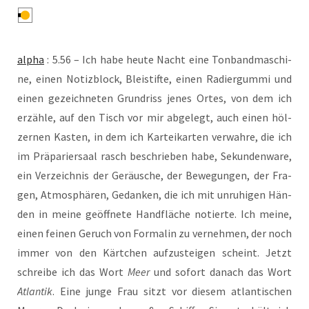
alpha
: 5.56 – Ich habe heu­te Nacht eine Ton­band­ma­schi­
ne, einen Notiz­block, Blei­stif­te, einen Radier­gum­mi und
einen gezeich­ne­ten Grund­riss jenes Ortes, von dem ich
erzäh­le, auf den Tisch vor mir abge­legt, auch einen höl­
zer­nen Kas­ten, in dem ich Kar­tei­kar­ten ver­wah­re, die ich
im Prä­pa­rier­saal rasch beschrie­ben habe, Sekun­den­wa­re,
ein Ver­zeich­nis der Geräu­sche, der Bewe­gun­gen, der Fra­
gen, Atmo­sphä­ren, Gedan­ken, die ich mit unru­hi­gen Hän­
den in mei­ne geöff­ne­te Hand­flä­che notier­te. Ich mei­ne,
einen fei­nen Geruch von For­ma­lin zu ver­neh­men, der noch
immer von den Kärt­chen auf­zu­stei­gen scheint. Jetzt
schrei­be ich das Wort
Meer
und sofort danach das Wort
Atlan­tik
. Eine jun­ge Frau sitzt vor die­sem atlan­ti­schen