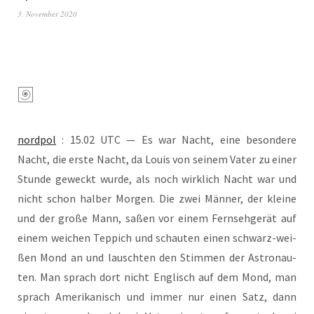
3. November 2020
nord­pol
: 15.02 UTC — Es war Nacht, eine beson­de­re
Nacht, die ers­te Nacht, da Lou­is von sei­nem Vater zu einer
Stun­de geweckt wur­de, als noch wirk­lich Nacht war und
nicht schon hal­ber Mor­gen. Die zwei Män­ner, der klei­ne
und der gro­ße Mann, saßen vor einem Fern­seh­ge­rät auf
einem wei­chen Tep­pich und schau­ten einen schwarz-wei­
ßen Mond an und lausch­ten den Stim­men der Astro­nau­
ten. Man sprach dort nicht Eng­lisch auf dem Mond, man
sprach Ame­ri­ka­nisch und immer nur einen Satz, dann