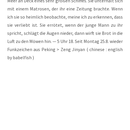
Meer an Deck eines sehr gro­ßen Schif­fes. Sie unter­hält sich
mit einem Matro­sen, der ihr eine Zei­tung brach­te. Wenn
ich sie so heim­lich beob­ach­te, mei­ne ich zu erken­nen, dass
sie ver­liebt ist. Sie errö­tet, wenn der jun­ge Mann zu ihr
spricht, schlägt die Augen nie­der, dann wirft sie Brot in die
Luft zu den Möwen hin. — 5 Uhr 18. Seit Mon­tag 25.8. wie­der
Funk­zei­chen aus Peking > Zeng Jin­yan ( chi­ne­se : eng­lish
by babelfish )