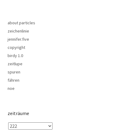
about particles
zeichenlinie
jennifer.five
copyright
birdy 1.0
zeitlupe
spuren
fähren
noe
zeiträume