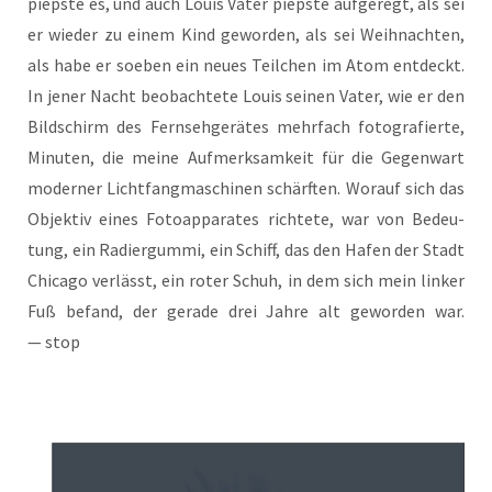
pieps­te es, und auch Lou­is Vater pieps­te auf­ge­regt, als sei
er wie­der zu einem Kind gewor­den, als sei Weih­nach­ten,
als habe er soeben ein neu­es Teil­chen im Atom ent­deckt.
In jener Nacht beob­ach­te­te Lou­is sei­nen Vater, wie er den
Bild­schirm des Fern­seh­ge­rä­tes mehr­fach foto­gra­fier­te,
Minu­ten, die mei­ne Auf­merk­sam­keit für die Gegen­wart
moder­ner Licht­fang­ma­schi­nen schärf­ten. Wor­auf sich das
Objek­tiv eines Foto­ap­pa­ra­tes rich­te­te, war von Bedeu­
tung, ein Radier­gum­mi, ein Schiff, das den Hafen der Stadt
Chi­ca­go ver­lässt, ein roter Schuh, in dem sich mein lin­ker
Fuß befand, der gera­de drei Jah­re alt gewor­den war.
— stop