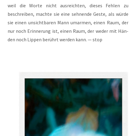
weil die Wor­te nicht aus­reich­ten, die­ses Feh­len zu
beschrei­ben, mach­te sie eine seh­nen­de Ges­te, als wür­de
sie einen unsicht­ba­ren Mann umar­men, einen Raum, der
nur noch Erin­ne­rung ist, einen Raum, der weder mit Hän­
den noch Lip­pen berührt wer­den kann. — stop