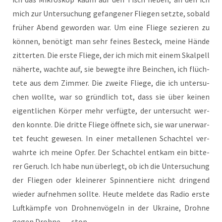
mich zur Unter­su­chung gefan­ge­ner Flie­gen setz­te, sobald
frü­her Abend gewor­den war. Um eine Flie­ge sezie­ren zu
kön­nen, benö­tigt man sehr fei­nes Besteck, mei­ne Hän­de
zit­ter­ten. Die ers­te Flie­ge, der ich mich mit einem Skal­pell
näher­te, wach­te auf, sie beweg­te ihre Bein­chen, ich flüch­
te­te aus dem Zim­mer. Die zwei­te Flie­ge, die ich unter­su­
chen woll­te, war so gründ­lich tot, dass sie über kei­nen
eigent­li­chen Kör­per mehr ver­füg­te, der unter­sucht wer­
den konn­te. Die drit­te Flie­ge öff­ne­te sich, sie war uner­war­
tet feucht gewe­sen. In einer metal­le­nen Schach­tel ver­
wahr­te ich mei­ne Opfer. Der Schach­tel ent­kam ein bit­te­
rer Geruch. Ich habe nun über­legt, ob ich die Unter­su­chung
der Flie­gen oder klei­ne­rer Spin­nen­tie­re nicht drin­gend
wie­der auf­neh­men soll­te. Heu­te mel­de­te das Radio ers­te
Luft­kämp­fe von Droh­nen­vö­geln in der Ukrai­ne, Droh­ne
gegen Droh­ne. — stop