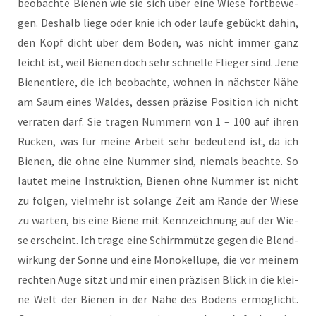
beob­ach­te Bie­nen wie sie sich über eine Wie­se fort­be­we­
gen. Des­halb lie­ge oder knie ich oder lau­fe gebückt dahin,
den Kopf dicht über dem Boden, was nicht immer ganz
leicht ist, weil Bie­nen doch sehr schnel­le Flie­ger sind. Jene
Bie­nen­tie­re, die ich beob­ach­te, woh­nen in nächs­ter Nähe
am Saum eines Wal­des, des­sen prä­zi­se Posi­ti­on ich nicht
ver­ra­ten darf. Sie tra­gen Num­mern von 1 – 100 auf ihren
Rücken, was für mei­ne Arbeit sehr bedeu­tend ist, da ich
Bie­nen, die ohne eine Num­mer sind, nie­mals beach­te. So
lau­tet mei­ne Instruk­ti­on, Bie­nen ohne Num­mer ist nicht
zu fol­gen, viel­mehr ist solan­ge Zeit am Ran­de der Wie­se
zu war­ten, bis eine Bie­ne mit Kenn­zeich­nung auf der Wie­
se erscheint. Ich tra­ge eine Schirm­müt­ze gegen die Blend­
wir­kung der Son­ne und eine Mon­okel­lu­pe, die vor mei­nem
rech­ten Auge sitzt und mir einen prä­zi­sen Blick in die klei­
ne Welt der Bie­nen in der Nähe des Bodens ermög­licht.