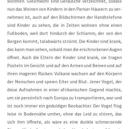
könn­ten. Gleich­wohl sind Geräu­sche ver­zeich­net, sodass
nun das Wei­nen von Kin­dern in den Pari­ser Häu­sern zu ver­
neh­men ist, auch auf den Bild­schir­men der Hand­te­le­fo­ne
sind Kin­der zu sehen, die in Zel­ten woh­nen ohne einen
Fuß­bo­den, weil dort hin­durch der Schlamm, der von den
Ber­gen kommt, tal­ab­wärts strömt. Die Kin­der sind krank,
das kann man sehen, sobald man die erschro­cke­nen Augen
öff­net. Auch die Eltern der Kin­der sind krank, sie tra­gen
Pus­teln im Gesicht und auf den Armen und Bei­nen und auf
ihren mage­ren Rücken. Vul­ka­ne wach­sen auf den Kör­pern
der Men­schen und spei­en Eiter und Blut. Jener Vogel, der
die­se Auf­nah­men in einer afri­ka­ni­schen Gegend mach­te,
um sie per­sön­lich nach Euro­pa zu trans­por­tie­ren, war und
ist noch immer ein gedul­di­ger Beob­ach­ter. Der Vogel flog
lei­se in Boden­nä­he umher, ohne das Leid zu stö­ren, das
sich ihm öff­ne­te, als wäre es eine dunk­le schmer­zen­de