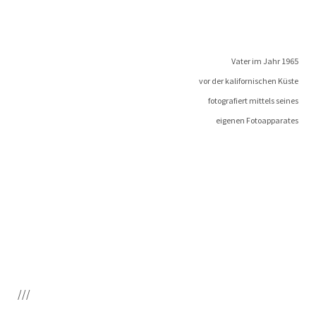
Vater im Jahr 1965
vor der kali­for­ni­schen Küste
foto­gra­fiert mit­tels seines
eige­nen Fotoapparates
///