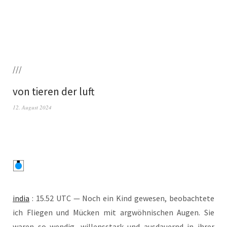
///
von tieren der luft
12. August 2024
india
: 15.52 UTC — Noch ein Kind gewe­sen, beob­ach­te­te
ich Flie­gen und Mücken mit arg­wöh­ni­schen Augen. Sie
waren so wen­dig, wil­lens­stark und aus­dau­ernd in ihrer