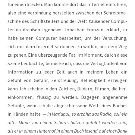
für einen Ste­cker. Man konn­te dort das Inter­net ein­füh­ren,
also eine Ver­bin­dung her­stel­len zwi­schen der Schreib­ma­
schi­ne des Schrift­stel­lers und der Welt tau­sen­der Com­pu­
ter da drau­ßen irgend­wo. Jona­than Fran­zen erklärt, er
habe sei­nen Com­pu­ter bear­bei­tet, um der Ver­su­chung,
sich mit dem Inter­net ver­bin­den zu wol­len, aus dem Weg
zu gehen. Eine über­zeu­gen­de Tat. Im Moment, da ich die­se
Sze­ne beob­ach­te, bemer­ke ich, dass die Ver­füg­bar­keit von
Infor­ma­ti­on zu jeder Zeit auch in mei­nem Leben ein
Gefühl von Gefahr, Zer­streu­ung, Belie­big­keit erzeu­gen
kann. Ich schei­ne in den Zei­chen, Bil­dern, Fil­men, die her­
ein­kom­men, flüs­sig zu wer­den. Dage­gen ange­neh­me
Gefüh­le, wenn ich die abge­schlos­se­ne Welt eines Buches
in Hän­den hal­te. —
In Mariu­pol, so erzählt das Radio, soll ein
alter Mann von einem Scharf­schüt­zen getö­tet wor­den sein,
als er in einem Hin­ter­hof in einem Buch lesend auf einer Bank