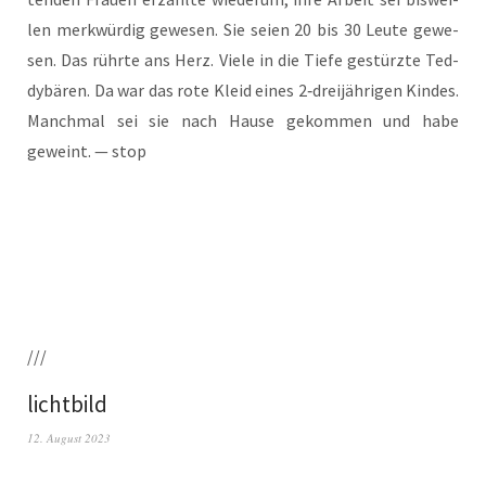
len merk­wür­dig gewe­sen. Sie sei­en 20 bis 30 Leu­te gewe­
sen. Das rühr­te ans Herz. Vie­le in die Tie­fe gestürz­te Ted­
dy­bä­ren. Da war das rote Kleid eines 2‑dreijährigen Kin­des.
Manch­mal sei sie nach Hau­se gekom­men und habe
geweint. — stop
///
lichtbild
12. August 2023