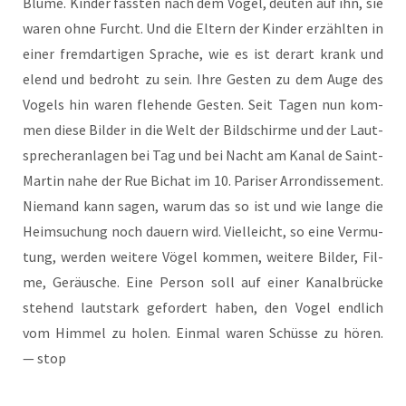
Blu­me. Kin­der fass­ten nach dem Vogel, deu­ten auf ihn, sie
waren ohne Furcht. Und die Eltern der Kin­der erzähl­ten in
einer fremd­ar­ti­gen Spra­che, wie es ist der­art krank und
elend und bedroht zu sein. Ihre Ges­ten zu dem Auge des
Vogels hin waren fle­hen­de Ges­ten. Seit Tagen nun kom­
men die­se Bil­der in die Welt der Bild­schir­me und der Laut­
spre­cher­an­la­gen bei Tag und bei Nacht am Kanal de Saint-
Mar­tin nahe der Rue Bichat im 10. Pari­ser Arron­dis­se­ment.
Nie­mand kann sagen, war­um das so ist und wie lan­ge die
Heim­su­chung noch dau­ern wird. Viel­leicht, so eine Ver­mu­
tung, wer­den wei­te­re Vögel kom­men, wei­te­re Bil­der, Fil­
me, Geräu­sche. Eine Per­son soll auf einer Kanal­brü­cke
ste­hend laut­stark gefor­dert haben, den Vogel end­lich
vom Him­mel zu holen. Ein­mal waren Schüs­se zu hören.
— stop