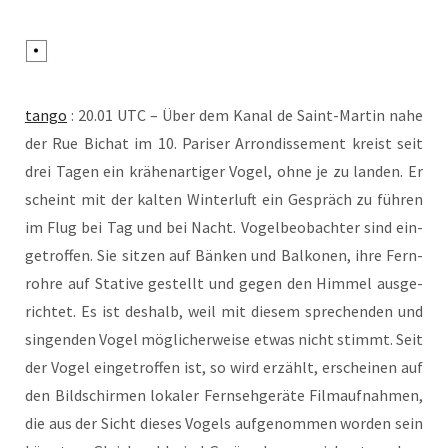
tan­go
: 20.01 UTC – Über dem Kanal de Saint-Mar­tin nahe
der Rue Bichat im 10. Pari­ser Arron­dis­se­ment kreist seit
drei Tagen ein krä­hen­ar­ti­ger Vogel, ohne je zu lan­den. Er
scheint mit der kal­ten Win­ter­luft ein Gespräch zu füh­ren
im Flug bei Tag und bei Nacht. Vogel­be­ob­ach­ter sind ein­
ge­trof­fen. Sie sit­zen auf Bän­ken und Bal­ko­nen, ihre Fern­
roh­re auf Sta­ti­ve gestellt und gegen den Him­mel aus­ge­
rich­tet. Es ist des­halb, weil mit die­sem spre­chen­den und
sin­gen­den Vogel mög­li­cher­wei­se etwas nicht stimmt. Seit
der Vogel ein­ge­trof­fen ist, so wird erzählt, erschei­nen auf
den Bild­schir­men loka­ler Fern­seh­ge­rä­te Film­auf­nah­men,
die aus der Sicht die­ses Vogels auf­ge­nom­men wor­den sein