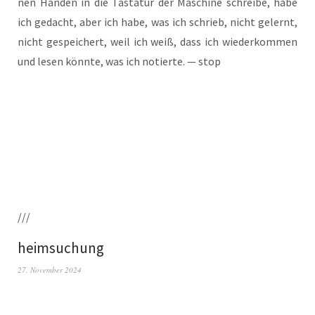
nen Hän­den in die Tas­ta­tur der Maschi­ne schrei­be, habe
ich gedacht, aber ich habe, was ich schrieb, nicht gelernt,
nicht gespei­chert, weil ich weiß, dass ich wie­der­kom­men
und lesen könn­te, was ich notier­te. — stop
///
heimsuchung
27. November 2024