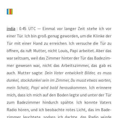
india
: 0.45 UTC — Ein­mal vor lan­ger Zeit ste­he ich vor
einer Tür. Ich bin groß genug gewor­den, um die Klin­ke der
Tür mit einer Hand zu errei­chen. Ich ver­su­che die Tür zu
öff­nen, da ruft Mut­ter, nicht Lou­is, Papi arbei­tet. Aber das
war selt­sam, weil das Zim­mer hin­ter der Tür das Bade­zim­
mer gewe­sen war, nicht das Arbeits­zim­mer, das gab es
auch. Mut­ter sag­te:
Dein Vater ent­wi­ckelt Bil­der, es muss
dun­kel, stock­dun­kel sein im Zim­mer, Du musst etwas war­ten,
mein Schatz, Papi wird bald her­aus­kom­men.
Ich erin­ne­re
mich, dass ich mich auf den Boden leg­te und unter der Tür
zum Bade­zim­mer hin­durch späh­te. Ich konn­te Vaters
Radio hören, und ich beob­ach­te rotes Licht, das im Bade­
zim­mer leuch­te­te, sodass ich dach­te, das Radio wür­de