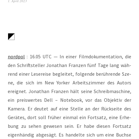
1. April 2023
nord­pol
: 16.05 UTC — In einer Film­do­ku­men­ta­ti­on, die
den Schrift­stel­ler Jona­than Fran­zen fünf Tage lang wäh­
rend einer Lese­rei­se beglei­tet, fol­gen­de berüh­ren­de Sze­
ne, die sich im New Yor­ker Arbeits­zim­mer des Autors
ereig­net. Jona­than Fran­zen hält sei­ne Schreib­ma­schi­ne,
ein preis­wer­tes Dell – Note­book, vor das Objek­tiv der
Kame­ra. Er deu­tet auf eine Stel­le an der Rück­sei­te des
Gerä­tes, dort soll frü­her ein­mal ein Fort­satz, eine Erhe­
bung zu sehen gewe­sen sein. Er habe die­sen Fort­satz
eigen­hän­dig abge­sägt. Es han­del­te sich um eine Buch­se