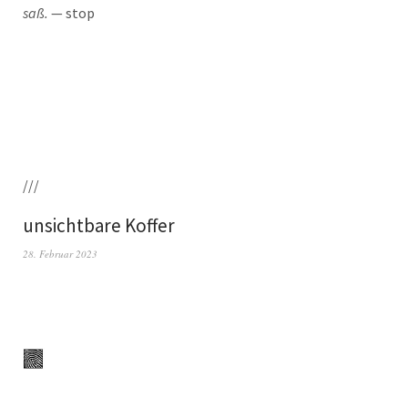
saß.
— stop
///
unsichtbare Koffer
28. Februar 2023