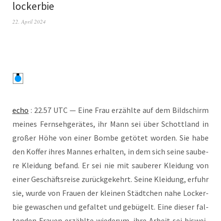
lockerbie
22. April 2024
echo
: 22.57 UTC — Eine Frau erzähl­te auf dem Bild­schirm
mei­nes Fern­seh­ge­rä­tes, ihr Mann sei über Schott­land in
gro­ßer Höhe von einer Bom­be getö­tet wor­den. Sie habe
den Kof­fer ihres Man­nes erhal­ten, in dem sich sei­ne sau­be­
re Klei­dung befand. Er sei nie mit sau­be­rer Klei­dung von
einer Geschäfts­rei­se zurück­ge­kehrt. Sei­ne Klei­dung, erfuhr
sie, wur­de von Frau­en der klei­nen Städt­chen nahe Locker­
bie gewa­schen und gefal­tet und gebü­gelt. Eine die­ser fal­
ten­den Frau­en erzähl­te wie­der­um, ihre Arbeit sei bis­wei­