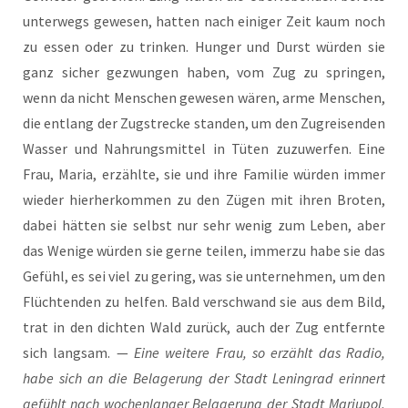
unter­wegs gewe­sen, hat­ten nach eini­ger Zeit kaum noch
zu essen oder zu trin­ken. Hun­ger und Durst wür­den sie
ganz sicher gezwun­gen haben, vom Zug zu sprin­gen,
wenn da nicht Men­schen gewe­sen wären, arme Men­schen,
die ent­lang der Zug­stre­cke stan­den, um den Zug­rei­sen­den
Was­ser und Nah­rungs­mit­tel in Tüten zuzu­wer­fen. Eine
Frau, Maria, erzähl­te, sie und ihre Fami­lie wür­den immer
wie­der hier­her­kom­men zu den Zügen mit ihren Bro­ten,
dabei hät­ten sie selbst nur sehr wenig zum Leben, aber
das Weni­ge wür­den sie ger­ne tei­len, immer­zu habe sie das
Gefühl, es sei viel zu gering, was sie unter­neh­men, um den
Flüch­ten­den zu hel­fen. Bald ver­schwand sie aus dem Bild,
trat in den dich­ten Wald zurück, auch der Zug ent­fern­te
sich lang­sam. —
Eine wei­te­re Frau, so erzählt das Radio,
habe sich an die Bela­ge­rung der Stadt Lenin­grad erin­nert
gefühlt nach wochen­lan­ger Bela­ge­rung der Stadt Mariu­pol,