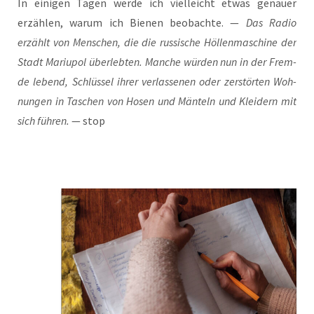
In eini­gen Tagen wer­de ich viel­leicht etwas genau­er
erzäh­len, war­um ich Bie­nen beob­ach­te. —
Das Radio
erzählt von Men­schen, die die rus­si­sche Höl­len­ma­schi­ne der
Stadt Mariu­pol über­leb­ten. Man­che wür­den nun in der Frem­
de lebend, Schlüs­sel ihrer ver­las­se­nen oder zer­stör­ten Woh­
nun­gen in Taschen von Hosen und Män­teln und Klei­dern mit
sich füh­ren.
— stop