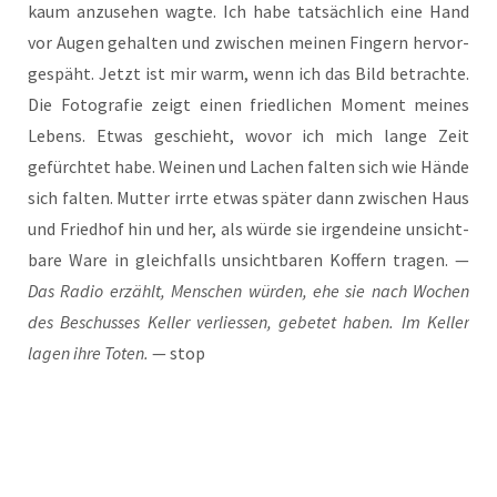
kaum anzu­se­hen wag­te. Ich habe tat­säch­lich eine Hand
vor Augen gehal­ten und zwi­schen mei­nen Fin­gern her­vor­
ge­späht. Jetzt ist mir warm, wenn ich das Bild betrach­te.
Die Foto­gra­fie zeigt einen fried­li­chen Moment mei­nes
Lebens. Etwas geschieht, wovor ich mich lan­ge Zeit
gefürch­tet habe. Wei­nen und Lachen fal­ten sich wie Hän­de
sich fal­ten. Mut­ter irr­te etwas spä­ter dann zwi­schen Haus
und Fried­hof hin und her, als wür­de sie irgend­ei­ne unsicht­
ba­re Ware in gleich­falls unsicht­ba­ren Kof­fern tra­gen. —
Das Radio erzählt, Men­schen wür­den, ehe sie nach Wochen
des Beschus­ses Kel­ler ver­lies­sen, gebe­tet haben. Im Kel­ler
lagen ihre Toten.
— stop