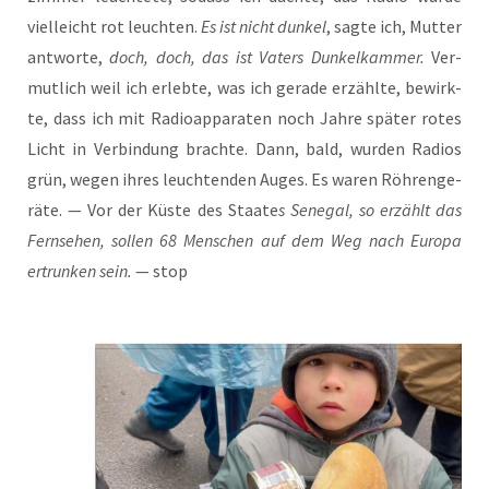
viel­leicht rot leuch­ten.
Es ist nicht dun­kel
, sag­te ich, Mut­ter
ant­wor­te,
doch, doch, das ist Vaters Dun­kel­kam­mer.
Ver­
mut­lich weil ich erleb­te, was ich gera­de erzähl­te, bewirk­
te, dass ich mit Radio­ap­pa­ra­ten noch Jah­re spä­ter rotes
Licht in Ver­bin­dung brach­te. Dann, bald, wur­den Radi­os
grün, wegen ihres leuch­ten­den Auges. Es waren Röh­ren­ge­
rä­te. — Vor der Küs­te des Staa­te
s Sene­gal, so erzählt das
Fern­se­hen, sol­len 68 Men­schen auf dem Weg nach Euro­pa
ertrun­ken sein.
— stop