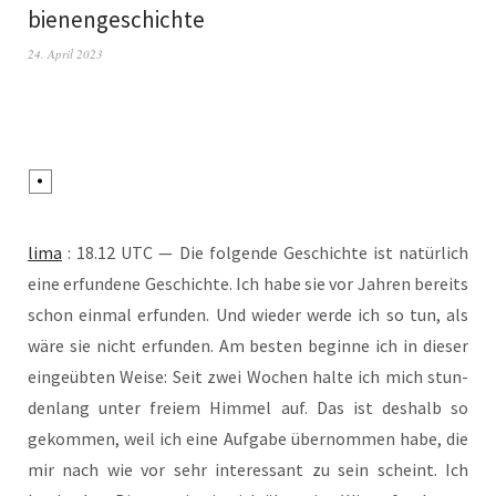
bienengeschichte
24. April 2023
lima
: 18.12 UTC — Die fol­gen­de Geschich­te ist natür­lich
eine erfun­de­ne Geschich­te. Ich habe sie vor Jah­ren bereits
schon ein­mal erfun­den. Und wie­der wer­de ich so tun, als
wäre sie nicht erfun­den. Am bes­ten begin­ne ich in die­ser
ein­ge­üb­ten Wei­se: Seit zwei Wochen hal­te ich mich stun­
den­lang unter frei­em Him­mel auf. Das ist des­halb so
gekom­men, weil ich eine Auf­ga­be über­nom­men habe, die
mir nach wie vor sehr inter­es­sant zu sein scheint. Ich