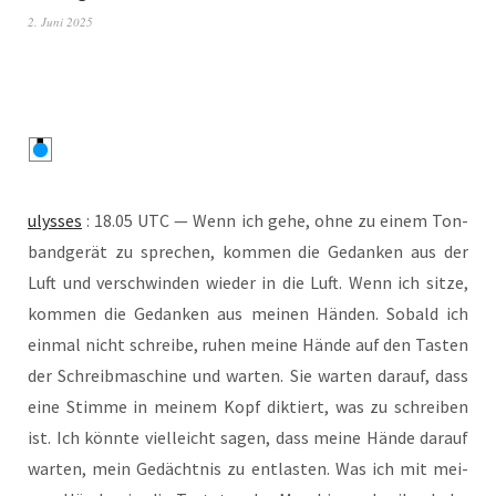
2. Juni 2025
ulys­ses
: 18.05 UTC — Wenn ich gehe, ohne zu einem Ton­
band­ge­rät zu spre­chen, kom­men die Gedan­ken aus der
Luft und ver­schwin­den wie­der in die Luft. Wenn ich sit­ze,
kom­men die Gedan­ken aus mei­nen Hän­den. Sobald ich
ein­mal nicht schrei­be, ruhen mei­ne Hän­de auf den Tas­ten
der Schreib­ma­schi­ne und war­ten. Sie war­ten dar­auf, dass
eine Stim­me in mei­nem Kopf dik­tiert, was zu schrei­ben
ist. Ich könn­te viel­leicht sagen, dass mei­ne Hän­de dar­auf
war­ten, mein Gedächt­nis zu ent­las­ten. Was ich mit mei­