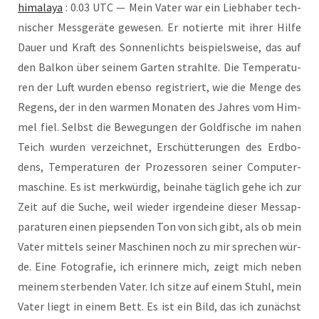
hima­la­ya
: 0.03 UTC — Mein Vater war ein Lieb­ha­ber tech­
ni­scher Mess­ge­rä­te gewe­sen. Er notier­te mit ihrer Hil­fe
Dau­er und Kraft des Son­nen­lichts bei­spiels­wei­se, das auf
den Bal­kon über sei­nem Gar­ten strahl­te. Die Tem­pe­ra­tu­
ren der Luft wur­den eben­so regis­triert, wie die Men­ge des
Regens, der in den war­men Mona­ten des Jah­res vom Him­
mel fiel. Selbst die Bewe­gun­gen der Gold­fi­sche im nahen
Teich wur­den ver­zeich­net, Erschüt­te­run­gen des Erd­bo­
dens, Tem­pe­ra­tu­ren der Pro­zes­so­ren sei­ner Com­pu­ter­
ma­schi­ne. Es ist merk­wür­dig, bei­na­he täg­lich gehe ich zur
Zeit auf die Suche, weil wie­der irgend­ei­ne die­ser Mess­ap­
pa­ra­tu­ren einen piep­sen­den Ton von sich gibt, als ob mein
Vater mit­tels sei­ner Maschi­nen noch zu mir spre­chen wür­
de. Eine Foto­gra­fie, ich erin­ne­re mich, zeigt mich neben
mei­nem ster­ben­den Vater. Ich sit­ze auf einem Stuhl, mein
Vater liegt in einem Bett. Es ist ein Bild, das ich zunächst