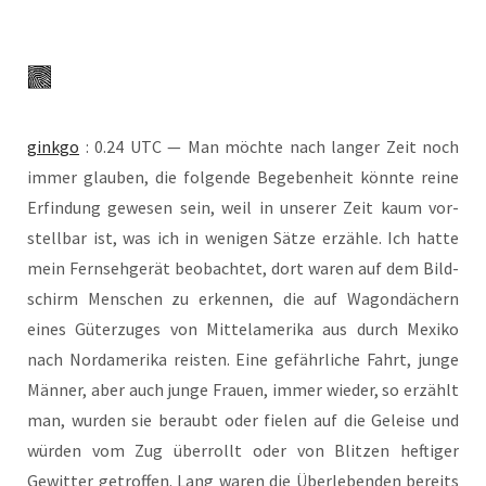
gink­go
: 0.24 UTC — Man möch­te nach lan­ger Zeit noch
immer glau­ben, die fol­gen­de Bege­ben­heit könn­te rei­ne
Erfin­dung gewe­sen sein, weil in unse­rer Zeit kaum vor­
stell­bar ist, was ich in weni­gen Sät­ze erzäh­le. Ich hat­te
mein Fern­seh­ge­rät beob­ach­tet, dort waren auf dem Bild­
schirm Men­schen zu erken­nen, die auf Wagon­dä­chern
eines Güter­zu­ges von Mit­tel­ame­ri­ka aus durch Mexi­ko
nach Nord­ame­ri­ka reis­ten. Eine gefähr­li­che Fahrt, jun­ge
Män­ner, aber auch jun­ge Frau­en, immer wie­der, so erzählt
man, wur­den sie beraubt oder fie­len auf die Gelei­se und
wür­den vom Zug über­rollt oder von Blit­zen hef­ti­ger
Gewit­ter getrof­fen. Lang waren die Über­le­ben­den bereits