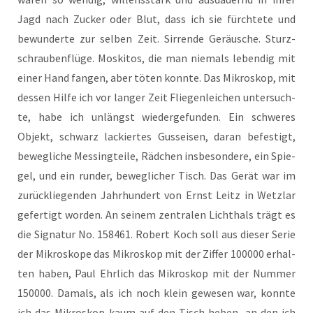
Jagd nach Zucker oder Blut, dass ich sie fürch­te­te und
bewun­der­te zur sel­ben Zeit. Sir­ren­de Geräu­sche. Sturz­
schrau­ben­flü­ge. Mos­ki­tos, die man nie­mals leben­dig mit
einer Hand fan­gen, aber töten konn­te. Das Mikro­skop, mit
des­sen Hil­fe ich vor lan­ger Zeit Flie­gen­lei­chen unter­such­
te, habe ich unlängst wie­der­ge­fun­den. Ein schwe­res
Objekt, schwarz lackier­tes Guss­ei­sen, dar­an befes­tigt,
beweg­li­che Mes­sing­tei­le, Räd­chen ins­be­son­de­re, ein Spie­
gel, und ein run­der, beweg­li­cher Tisch. Das Gerät war im
zurück­lie­gen­den Jahr­hun­dert von Ernst Leitz in Wetz­lar
gefer­tigt wor­den. An sei­nem zen­tra­len Licht­hals trägt es
die Signa­tur No. 158461. Robert Koch soll aus die­ser Serie
der Mikro­sko­pe das Mikro­skop mit der Zif­fer 100000 erhal­
ten haben, Paul Ehr­lich das Mikro­skop mit der Num­mer
150000. Damals, als ich noch klein gewe­sen war, konn­te
ich das Mikro­skop kaum auf den Tisch heben, an den ich