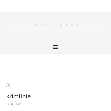
///
krimlinie
28. Mai 2022