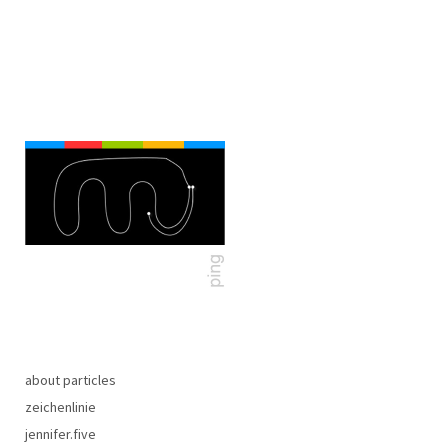
about particles
zeichenlinie
jennifer.five