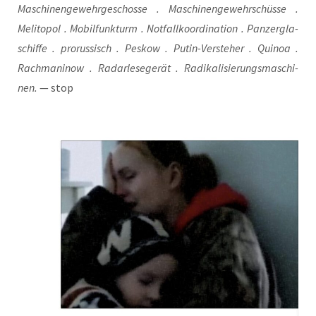
Maschi­nen­ge­wehr­ge­schos­se . Maschi­nen­ge­wehr­schüs­se .
Meli­to­pol . Mobil­funk­turm . Not­fall­ko­or­di­na­ti­on . Pan­zer­gla­
schif­fe . pro­rus­sisch . Pes­kow . Putin-Ver­ste­her . Qui­noa .
Rach­ma­ni­now . Radarle­se­ge­rät . Radi­ka­li­sie­rungs­ma­schi­
nen.
— stop