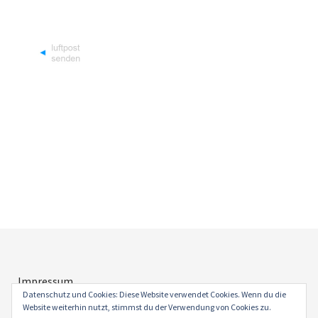
Impressum
Datenschutz
Datenschutz und Cookies: Diese Website verwendet Cookies. Wenn du die
Website weiterhin nutzt, stimmst du der Verwendung von Cookies zu.