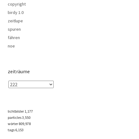
copyright
birdy 1.0
zeitlupe
spuren
fähren
noe
zeiträume
lichtbilder
1,177
particles
3,550
wörter 809,978
tags
6,153