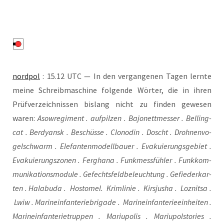
nord­pol
: 15.12 UTC — In den ver­gan­ge­nen Tagen lern­te
mei­ne Schreib­ma­schi­ne fol­gen­de Wör­ter, die in ihren
Prüf­ver­zeich­nis­sen bis­lang nicht zu fin­den gewe­sen
waren:
Aso­w­re­gi­ment . auf­pil­zen . Bajo­nett­mes­ser . Bel­ling­
cat . Ber­dy­ansk . Beschüs­se . Clo­no­din . Doscht . Droh­nen­vo­
gel­schwarm . Ele­fan­ten­mo­dell­bau­er . Eva­ku­ie­rungs­ge­biet .
Eva­ku­ie­rungs­zo­nen . Fergha­na . Funk­mess­füh­ler . Funk­kom­
mu­ni­ka­ti­ons­mo­dule . Gefechts­feld­be­leuch­tung . Gefie­der­kar­
ten . Hala­bu­da . Hosto­mel. Krim­li­nie . Kirs­ju­sha . Loz­nit­sa .
Lwiw . Mari­ne­infan­te­rie­bri­ga­de . Mari­ne­infan­te­rie­ein­hei­ten .
Mari­ne­infan­te­rie­trup­pen . Mariu­po­lis . Mariu­pols­to­ries .