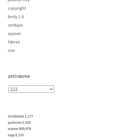
copyright
birdy 1.0
zeitlupe
spuren
fähren
noe
zeiträume
lichtbilder
1,177
particles
3,550
wörter 809,978
tags
6,153