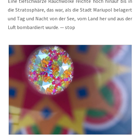
Eine tief­schwar­ze Rauch­wol­ke reich­te hoch hin­auf bis in
die Stra­to­sphä­re, das war, als die Stadt Mariu­pol bela­gert
und Tag und Nacht von der See, vom Land her und aus der
Luft bom­bar­diert wur­de. — stop