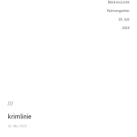
Blick ins Licht
Palmengarten
10. Juli
2024
///
krimlinie
28. Mai 2022