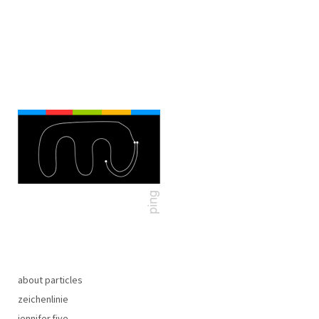
about particles
zeichenlinie
jennifer.five