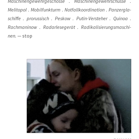
Maschi­nen­ge­wehr­ge­schos­se . Maschi­nen­ge­wehr­schüs­se .
Meli­to­pol . Mobil­funk­turm . Not­fall­ko­or­di­na­ti­on . Pan­zer­gla­
schif­fe . pro­rus­sisch . Pes­kow . Putin-Ver­ste­her . Qui­noa .
Rach­ma­ni­now . Radarle­se­ge­rät . Radi­ka­li­sie­rungs­ma­schi­
nen.
— stop