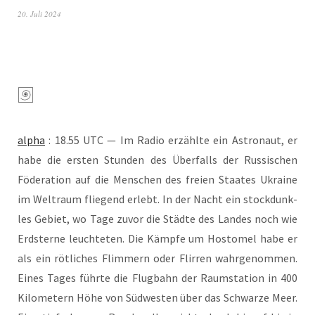
20. Juli 2024
alpha
: 18.55 UTC — Im Radio erzähl­te ein Astro­naut, er
habe die ers­ten Stun­den des Über­falls der Rus­si­schen
Föde­ra­ti­on auf die Men­schen des frei­en Staa­tes Ukrai­ne
im Welt­raum flie­gend erlebt. In der Nacht ein stock­dunk­
les Gebiet, wo Tage zuvor die Städ­te des Lan­des noch wie
Erd­ster­ne leuch­te­ten. Die Kämp­fe um Hosto­mel habe er
als ein röt­li­ches Flim­mern oder Flir­ren wahr­ge­nom­men.
Eines Tages führ­te die Flug­bahn der Raum­sta­ti­on in 400
Kilo­me­tern Höhe von Süd­wes­ten über das Schwar­ze Meer.