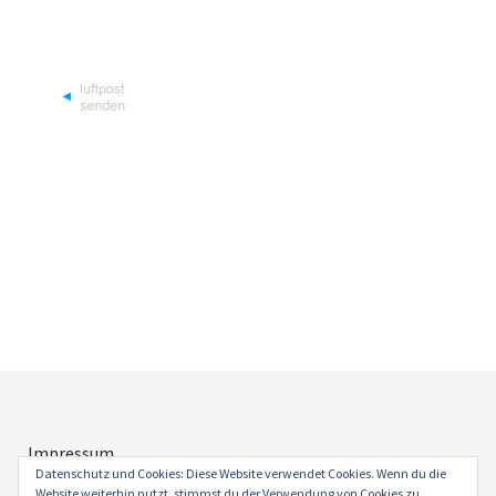
Impressum
Datenschutz
Datenschutz und Cookies: Diese Website verwendet Cookies. Wenn du die
Website weiterhin nutzt, stimmst du der Verwendung von Cookies zu.