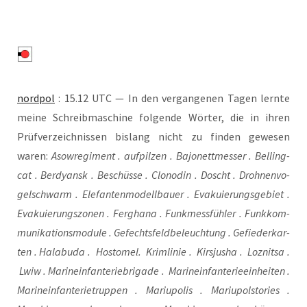
nord­pol
: 15.12 UTC — In den ver­gan­ge­nen Tagen lern­te
mei­ne Schreib­ma­schi­ne fol­gen­de Wör­ter, die in ihren
Prüf­ver­zeich­nis­sen bis­lang nicht zu fin­den gewe­sen
waren:
Aso­w­re­gi­ment . auf­pil­zen . Bajo­nett­mes­ser . Bel­ling­
cat . Ber­dy­ansk . Beschüs­se . Clo­no­din . Doscht . Droh­nen­vo­
gel­schwarm . Ele­fan­ten­mo­dell­bau­er . Eva­ku­ie­rungs­ge­biet .
Eva­ku­ie­rungs­zo­nen . Fergha­na . Funk­mess­füh­ler . Funk­kom­
mu­ni­ka­ti­ons­mo­dule . Gefechts­feld­be­leuch­tung . Gefie­der­kar­
ten . Hala­bu­da . Hosto­mel. Krim­li­nie . Kirs­ju­sha . Loz­nit­sa .
Lwiw . Mari­ne­infan­te­rie­bri­ga­de . Mari­ne­infan­te­rie­ein­hei­ten .
Mari­ne­infan­te­rie­trup­pen . Mariu­po­lis . Mariu­pols­to­ries .