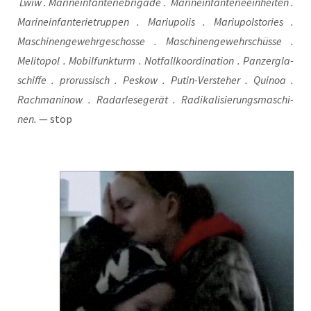
Lwiw . Mari­ne­infan­te­rie­bri­ga­de . Mari­ne­infan­te­rie­ein­hei­ten .
Mari­ne­infan­te­rie­trup­pen . Mariu­po­lis . Mariu­pols­to­ries .
Maschi­nen­ge­wehr­ge­schos­se . Maschi­nen­ge­wehr­schüs­se .
Meli­to­pol . Mobil­funk­turm . Not­fall­ko­or­di­na­ti­on . Pan­zer­gla­
schif­fe . pro­rus­sisch . Pes­kow . Putin-Ver­ste­her . Qui­noa .
Rach­ma­ni­now . Radarle­se­ge­rät . Radi­ka­li­sie­rungs­ma­schi­
nen.
— stop