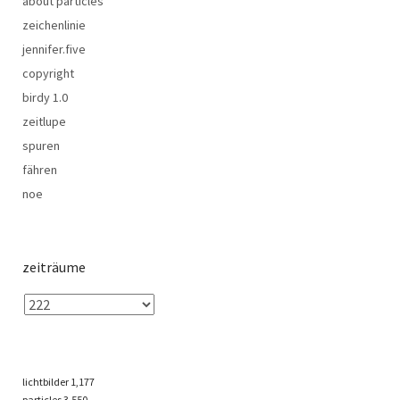
about particles
zeichenlinie
jennifer.five
copyright
birdy 1.0
zeitlupe
spuren
fähren
noe
zeiträume
lichtbilder
1,177
particles
3,550