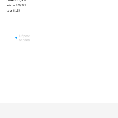
wörter 809,978
tags
6,153