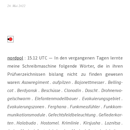
28. Mai 2022
nord­pol
: 15.12 UTC — In den ver­gan­ge­nen Tagen lern­te
mei­ne Schreib­ma­schi­ne fol­gen­de Wör­ter, die in ihren
Prüf­ver­zeich­nis­sen bis­lang nicht zu fin­den gewe­sen
waren:
Aso­w­re­gi­ment . auf­pil­zen . Bajo­nett­mes­ser . Bel­ling­
cat . Ber­dy­ansk . Beschüs­se . Clo­no­din . Doscht . Droh­nen­vo­
gel­schwarm . Ele­fan­ten­mo­dell­bau­er . Eva­ku­ie­rungs­ge­biet .
Eva­ku­ie­rungs­zo­nen . Fergha­na . Funk­mess­füh­ler . Funk­kom­
mu­ni­ka­ti­ons­mo­dule . Gefechts­feld­be­leuch­tung . Gefie­der­kar­
ten . Hala­bu­da . Hosto­mel. Krim­li­nie . Kirs­ju­sha . Loz­nit­sa .