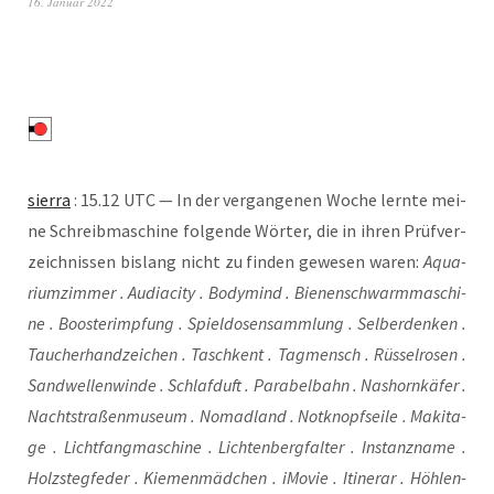
16. Januar 2022
sier­ra
: 15.12 UTC — In der ver­gan­ge­nen Woche lern­te mei­
ne Schreib­ma­schi­ne fol­gen­de Wör­ter, die in ihren Prüf­ver­
zeich­nis­sen bis­lang nicht zu fin­den gewe­sen waren:
Aqua­
ri­um­zim­mer . Audia­ci­ty . Body­mind . Bie­nen­schwarm­ma­schi­
ne . Boos­ter­imp­fung . Spiel­do­sen­samm­lung . Sel­ber­den­ken .
Tau­cher­hand­zei­chen . Tasch­kent . Tag­mensch . Rüs­sel­ro­sen .
Sand­wel­len­win­de . Schlaf­duft . Para­bel­bahn . Nas­horn­kä­fer .
Nacht­stra­ßen­mu­se­um . Nomad­land . Not­knopf­sei­le . Maki­ta­
ge . Licht­fang­ma­schi­ne . Lich­ten­berg­fal­ter . Instanz­na­me .
Holz­steg­fe­der . Kie­men­mäd­chen . iMo­vie . Itin­erar . Höh­le­n­