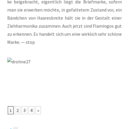
ke bei­gebracht, eigent­lich liegt die Brief­mar­ke, sofern
man sie erwer­ben möch­te, in gefal­te­tem Zustand vor, ein
Bänd­chen von Haa­res­brei­te hält sie in der Gestalt einer
Zieh­har­mo­ni­ka zusam­men. Auch jetzt sind Fla­min­gos gut
zu erken­nen. Es han­delt sich um eine wirk­lich sehr schö­ne
Mar­ke. — stop
1
2
3
4
»