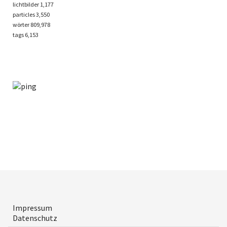
lichtbilder
1,177
particles
3,550
wörter 809,978
tags
6,153
Impressum
Datenschutz