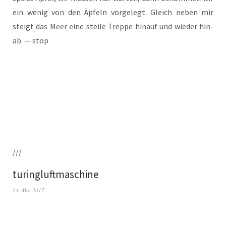
ein wenig von den Äpfeln vor­ge­legt. Gleich neben mir
steigt das Meer eine stei­le Trep­pe hin­auf und wie­der hin­
ab. — stop
///
turingluftmaschine
24. Mai 2017