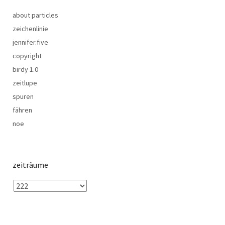
about particles
zeichenlinie
jennifer.five
copyright
birdy 1.0
zeitlupe
spuren
fähren
noe
zeiträume