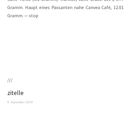
Gramm. Haupt eines Pas­san­ten nahe Can­vea Café, 12.01
Gramm. — stop
///
zitelle
6. September 2018