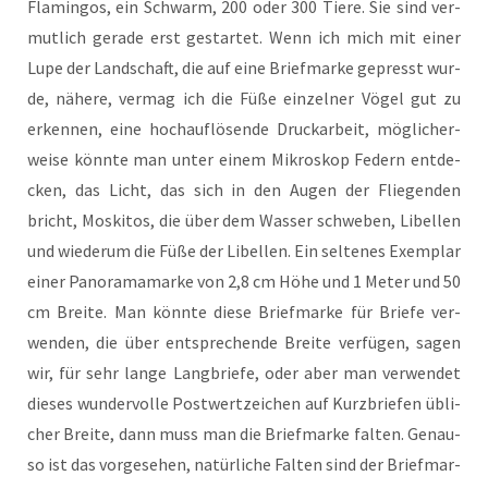
Fla­min­gos, ein Schwarm, 200 oder 300 Tie­re. Sie sind ver­
mut­lich gera­de erst gestar­tet. Wenn ich mich mit einer
Lupe der Land­schaft, die auf eine Brief­mar­ke gepresst wur­
de, nähe­re, ver­mag ich die Füße ein­zel­ner Vögel gut zu
erken­nen, eine hoch­auf­lö­sen­de Druck­ar­beit, mög­li­cher­
wei­se könn­te man unter einem Mikro­skop Federn ent­de­
cken, das Licht, das sich in den Augen der Flie­gen­den
bricht, Mos­ki­tos, die über dem Was­ser schwe­ben, Libel­len
und wie­der­um die Füße der Libel­len. Ein sel­te­nes Exem­plar
einer Pan­ora­ma­mar­ke von 2,8 cm Höhe und 1 Meter und 50
cm Brei­te. Man könn­te die­se Brief­mar­ke für Brie­fe ver­
wen­den, die über ent­spre­chen­de Brei­te ver­fü­gen, sagen
wir, für sehr lan­ge Lang­brie­fe, oder aber man ver­wen­det
die­ses wun­der­vol­le Post­wert­zei­chen auf Kurz­brie­fen übli­
cher Brei­te, dann muss man die Brief­mar­ke fal­ten. Genau­
so ist das vor­ge­se­hen, natür­li­che Fal­ten sind der Brief­mar­