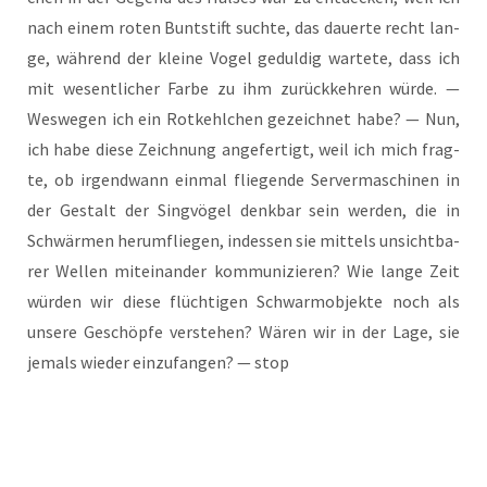
nach einem roten Bunt­stift such­te, das dau­er­te recht lan­
ge, wäh­rend der klei­ne Vogel gedul­dig war­te­te, dass ich
mit wesent­li­cher Far­be zu ihm zurück­keh­ren wür­de. —
Wes­we­gen ich ein Rot­kehl­chen gezeich­net habe? — Nun,
ich habe die­se Zeich­nung ange­fer­tigt, weil ich mich frag­
te, ob irgend­wann ein­mal flie­gen­de Ser­ver­ma­schi­nen in
der Gestalt der Sing­vö­gel denk­bar sein wer­den, die in
Schwär­men her­um­flie­gen, indes­sen sie mit­tels unsicht­ba­
rer Wel­len mit­ein­an­der kom­mu­ni­zie­ren? Wie lan­ge Zeit
wür­den wir die­se flüch­ti­gen Schwarm­ob­jek­te noch als
unse­re Geschöp­fe ver­ste­hen? Wären wir in der Lage, sie
jemals wie­der ein­zu­fan­gen? — stop