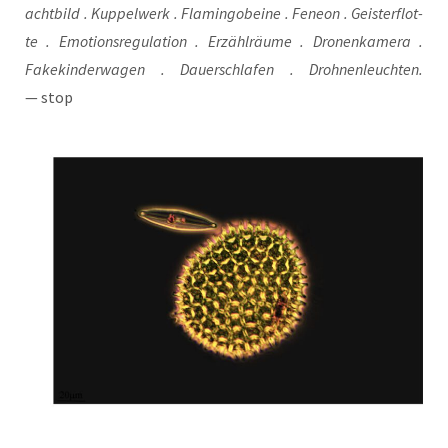
acht­bild . Kup­pel­werk . Fla­min­go­bei­ne . Fene­on . Geis­ter­flot­
te . Emo­ti­ons­re­gu­la­ti­on . Erzähl­räu­me . Dro­nen­ka­me­ra .
Fake­kin­der­wa­gen . Dau­er­schla­fen . Droh­nen­leuch­ten.
— stop