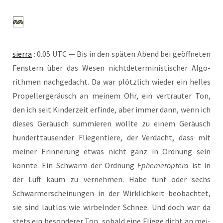
sier­ra
: 0.05 UTC — Bis in den spä­ten Abend bei geöff­ne­ten
Fens­tern über das Wesen nicht­de­ter­mi­nis­ti­scher Algo­
rith­men nach­ge­dacht. Da war plötz­lich wie­der ein hel­les
Pro­pel­ler­ge­räusch an mei­nem Ohr, ein ver­trau­ter Ton,
den ich seit Kin­der­zeit erfin­de, aber immer dann, wenn ich
die­ses Geräusch sum­mie­ren woll­te zu einem Geräusch
hun­dert­tau­sen­der Flie­gen­tie­re, der Ver­dacht, dass mit
mei­ner Erin­ne­rung etwas nicht ganz in Ord­nung sein
könn­te. Ein Schwarm der Ord­nung
Eph­emer­op­te­ra
ist in
der Luft kaum zu ver­neh­men. Habe fünf oder sechs
Schwar­m­er­schei­nun­gen in der Wirk­lich­keit beob­ach­tet,
sie sind laut­los wie wir­beln­der Schnee. Und doch war da
stets ein beson­de­rer Ton, sobald eine Flie­ge dicht an mei­