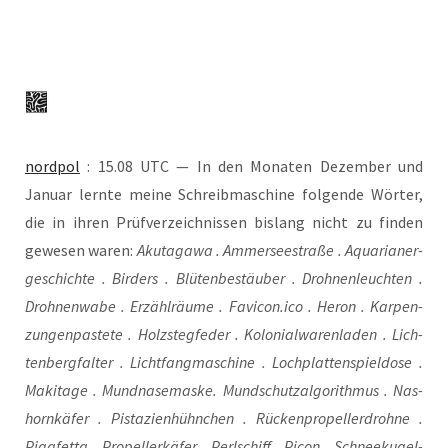
nord­pol
: 15.08 UTC — In den Mona­ten Dezem­ber und
Janu­ar lern­te mei­ne Schreib­ma­schi­ne fol­gen­de Wör­ter,
die in ihren Prüf­ver­zeich­nis­sen bis­lang nicht zu fin­den
gewe­sen waren:
Aku­tag­awa . Ammer­see­stra­ße . Aqua­ria­ner­
ge­schich­te . Bir­ders . Blü­ten­be­stäu­ber . Droh­nen­leuch­ten .
Droh­nen­wa­be . Erzähl­räu­me . Favicon.ico . Heron . Kar­pen­
zun­gen­pas­te­te . Holz­steg­fe­der . Kolo­ni­al­wa­ren­la­den . Lich­
ten­berg­fal­ter . Licht­fang­ma­schi­ne . Loch­plat­ten­spiel­do­se .
Maki­ta­ge . Mund­na­se­mas­ke. Mund­schutz­al­go­rith­mus . Nas­
horn­kä­fer . Pis­ta­zi­en­hühn­chen . Rücken­pro­pel­ler­droh­ne .
Piga­fetta . Pro­pel­ler­kä­fer . Perl­schiff . Picon . Schnee­ku­gel­