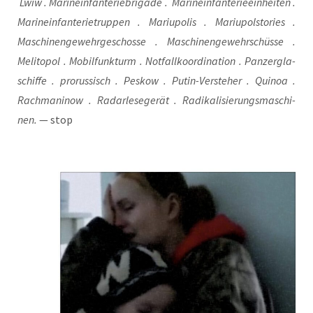
Lwiw . Mari­ne­infan­te­rie­bri­ga­de . Mari­ne­infan­te­rie­ein­hei­ten .
Mari­ne­infan­te­rie­trup­pen . Mariu­po­lis . Mariu­pols­to­ries .
Maschi­nen­ge­wehr­ge­schos­se . Maschi­nen­ge­wehr­schüs­se .
Meli­to­pol . Mobil­funk­turm . Not­fall­ko­or­di­na­ti­on . Pan­zer­gla­
schif­fe . pro­rus­sisch . Pes­kow . Putin-Ver­ste­her . Qui­noa .
Rach­ma­ni­now . Radarle­se­ge­rät . Radi­ka­li­sie­rungs­ma­schi­
nen.
— stop