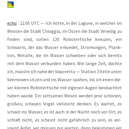
echo
: 22.05 UTC — Ich hör­te, in der Lagu­ne, in wel­cher im
Wes­ten die Stadt Chiog­gia, im Osten die Stadt Vene­dig zu
fin­den sind, sol­len 120 Robo­ter­fi­sche kreu­zen, ein
Schwarm, der das Was­ser erkun­det, Strö­mun­gen, Plank­
ton, Metal­le, die im Was­ser schwe­ben oder sich bereits
mit dem Was­ser ver­bun­den haben. Wie lan­ge Zeit, dach­te
ich, müss­te ich nahe der Vapo­ret­to — Sta­ti­on Zitel­le unter
See­mö­wen sit­zen und ins Was­ser spä­hen, bis ich einen die­
ser klei­nen Robo­ter­fi­sche mit eige­nen Augen beob­ach­tet
haben wür­de. Ein selt­sa­mes Wesen wer­den jene schö­nen,
gro­ßen, scheu­en Vögel viel­leicht den­ken. Es war­tet, es
schaut ins Was­ser, es ist auch in der Nacht noch vor Ort, es
schläft nicht, es scheint nicht gefähr­lich zu sein, es ver­
speist Äpfel, wir müs­sen nur war­ten, dann bekom­men wir