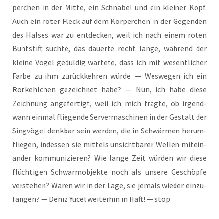
per­chen in der Mit­te, ein Schna­bel und ein klei­ner Kopf.
Auch ein roter Fleck auf dem Kör­per­chen in der Gegen­den
des Hal­ses war zu ent­de­cken, weil ich nach einem roten
Bunt­stift such­te, das dau­er­te recht lan­ge, wäh­rend der
klei­ne Vogel gedul­dig war­te­te, dass ich mit wesent­li­cher
Far­be zu ihm zurück­keh­ren wür­de. — Wes­we­gen ich ein
Rot­kehl­chen gezeich­net habe? — Nun, ich habe die­se
Zeich­nung ange­fer­tigt, weil ich mich frag­te, ob irgend­
wann ein­mal flie­gen­de Ser­ver­ma­schi­nen in der Gestalt der
Sing­vö­gel denk­bar sein wer­den, die in Schwär­men her­um­
flie­gen, indes­sen sie mit­tels unsicht­ba­rer Wel­len mit­ein­
an­der kom­mu­ni­zie­ren? Wie lan­ge Zeit wür­den wir die­se
flüch­ti­gen Schwarm­ob­jek­te noch als unse­re Geschöp­fe
ver­ste­hen? Wären wir in der Lage, sie jemals wie­der ein­zu­
fan­gen? — Deniz Yücel wei­ter­hin in Haft! — stop