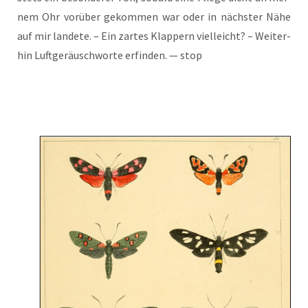
nem Ohr vor­über gekom­men war oder in nächs­ter Nähe
auf mir lan­de­te. – Ein zar­tes Klap­pern viel­leicht? – Wei­ter­
hin Luft­ge­räu­sch­wor­te erfin­den. — stop