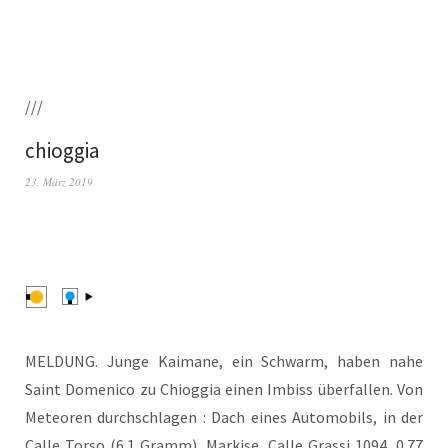
///
chioggia
23. März 2019
MELDUNG. Jun­ge Kai­ma­ne, ein Schwarm, haben nahe
Saint Dome­ni­co zu Chiog­gia einen Imbiss über­fal­len. Von
Meteo­ren durch­schla­gen : Dach eines Auto­mo­bils, in der
Cal­le Tor­so (6.1 Gramm). Mar­ki­se, Cal­le Gras­si 1094, 0.77