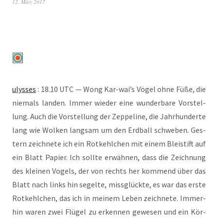
12. März 2017
ulys­ses
: 18.10 UTC — Wong Kar-wai’s Vögel ohne Füße, die
nie­mals lan­den. Immer wie­der eine wun­der­ba­re Vor­stel­
lung. Auch die Vor­stel­lung der Zep­pe­li­ne, die Jahr­hun­der­te
lang wie Wol­ken lang­sam um den Erd­ball schwe­ben. Ges­
tern zeich­ne­te ich ein Rot­kehl­chen mit einem Blei­stift auf
ein Blatt Papier. Ich soll­te erwäh­nen, dass die Zeich­nung
des klei­nen Vogels, der von rechts her kom­mend über das
Blatt nach links hin segel­te, miss­glück­te, es war das ers­te
Rot­kehl­chen, das ich in mei­nem Leben zeich­ne­te. Immer­
hin waren zwei Flü­gel zu erken­nen gewe­sen und ein Kör­