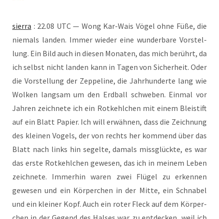
sier­ra
: 22.08 UTC — Wong Kar-Wais Vögel ohne Füße, die
nie­mals lan­den. Immer wie­der eine wun­der­ba­re Vor­stel­
lung. Ein Bild auch in die­sen Mona­ten, das mich berührt, da
ich selbst nicht lan­den kann in Tagen von Sicher­heit. Oder
die Vor­stel­lung der Zep­pe­li­ne, die Jahr­hun­der­te lang wie
Wol­ken lang­sam um den Erd­ball schwe­ben. Ein­mal vor
Jah­ren zeich­ne­te ich ein Rot­kehl­chen mit einem Blei­stift
auf ein Blatt Papier. Ich will erwäh­nen, dass die Zeich­nung
des klei­nen Vogels, der von rechts her kom­mend über das
Blatt nach links hin segel­te, damals miss­glück­te, es war
das ers­te Rot­kehl­chen gewe­sen, das ich in mei­nem Leben
zeich­ne­te. Immer­hin waren zwei Flü­gel zu erken­nen
gewe­sen und ein Kör­per­chen in der Mit­te, ein Schna­bel
und ein klei­ner Kopf. Auch ein roter Fleck auf dem Kör­per­
chen in der Gegend des Hal­ses war zu ent­de­cken, weil ich