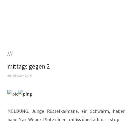
///
mittags gegen 2
30. Oktober 2016
MELDUNG. Jun­ge Rüs­sel­kai­ma­ne, ein Schwarm, haben
nahe Max-Weber-Platz einen Imbiss über­fal­len. — stop