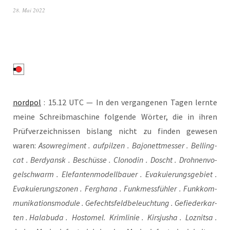
28. Mai 2022
nord­pol
: 15.12 UTC — In den ver­gan­ge­nen Tagen lern­te
mei­ne Schreib­ma­schi­ne fol­gen­de Wör­ter, die in ihren
Prüf­ver­zeich­nis­sen bis­lang nicht zu fin­den gewe­sen
waren:
Aso­w­re­gi­ment . auf­pil­zen . Bajo­nett­mes­ser . Bel­ling­
cat . Ber­dy­ansk . Beschüs­se . Clo­no­din . Doscht . Droh­nen­vo­
gel­schwarm . Ele­fan­ten­mo­dell­bau­er . Eva­ku­ie­rungs­ge­biet .
Eva­ku­ie­rungs­zo­nen . Fergha­na . Funk­mess­füh­ler . Funk­kom­
mu­ni­ka­ti­ons­mo­dule . Gefechts­feld­be­leuch­tung . Gefie­der­kar­
ten . Hala­bu­da . Hosto­mel. Krim­li­nie . Kirs­ju­sha . Loz­nit­sa .