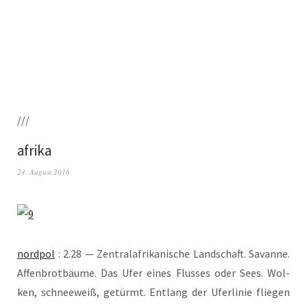
///
afrika
24. August 2016
nord­pol
: 2.28 — Zen­tral­afri­ka­ni­sche Land­schaft. Savan­ne.
Affen­brot­bäu­me. Das Ufer eines Flus­ses oder Sees. Wol­
ken, schnee­weiß, getürmt. Ent­lang der Ufer­li­nie flie­gen