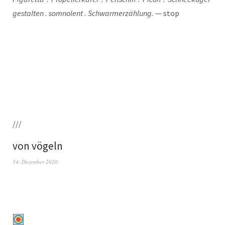
ge­stal­ten . som­no­lent . Schwarmer­zäh­lung.
— stop
///
von vögeln
14. Dezember 2020