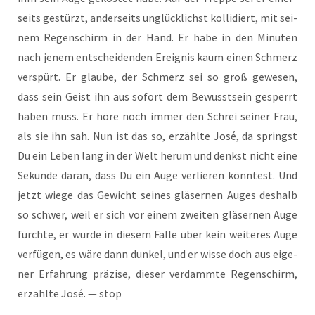
seits gestürzt, ander­seits unglück­lichst kol­li­diert, mit sei­
nem Regen­schirm in der Hand. Er habe in den Minu­ten
nach jenem ent­schei­den­den Ereig­nis kaum einen Schmerz
ver­spürt. Er glau­be, der Schmerz sei so groß gewe­sen,
dass sein Geist ihn aus sofort dem Bewusst­sein gesperrt
haben muss. Er höre noch immer den Schrei sei­ner Frau,
als sie ihn sah. Nun ist das so, erzähl­te José, da springst
Du ein Leben lang in der Welt her­um und denkst nicht eine
Sekun­de dar­an, dass Du ein Auge ver­lie­ren könn­test. Und
jetzt wie­ge das Gewicht sei­nes glä­ser­nen Auges des­halb
so schwer, weil er sich vor einem zwei­ten glä­ser­nen Auge
fürch­te, er wür­de in die­sem Fal­le über kein wei­te­res Auge
ver­fü­gen, es wäre dann dun­kel, und er wis­se doch aus eige­
ner Erfah­rung prä­zi­se, die­ser ver­damm­te Regen­schirm,
erzähl­te José. — stop