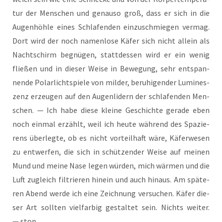
tur der Men­schen und genau­so groß, dass er sich in die
Augen­höh­le eines Schla­fen­den ein­zu­schmie­gen ver­mag.
Dort wird der noch namen­lo­se Käfer sich nicht allein als
Nacht­schirm begnü­gen, statt­des­sen wird er ein wenig
flie­ßen und in die­ser Wei­se in Bewe­gung, sehr ent­span­
nen­de Polar­licht­spie­le von mil­der, beru­hi­gen­der Lumi­nes­
zenz erzeu­gen auf den Augen­li­dern der schla­fen­den Men­
schen. — Ich habe die­se klei­ne Geschich­te gera­de eben
noch ein­mal erzählt, weil ich heu­te wäh­rend des Spa­zie­
rens über­leg­te, ob es nicht vor­teil­haft wäre, Käfer­we­sen
zu ent­wer­fen, die sich in schüt­zen­der Wei­se auf mei­nen
Mund und mei­ne Nase legen wür­den, mich wär­men und die
Luft zugleich fil­trie­ren hin­ein und auch hin­aus. Am spä­te­
ren Abend wer­de ich eine Zeich­nung ver­su­chen. Käfer die­
ser Art soll­ten viel­far­big gestal­tet sein. Nichts wei­ter.
— stop