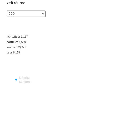
zeiträume
lichtbilder
1,177
particles
3,550
wörter 809,978
tags
6,153