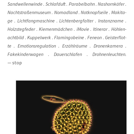
Sand­wel­len­win­de . Schlaf­duft . Para­bel­bahn . Nas­horn­kä­fer .
Nacht­stra­ßen­mu­se­um . Nomad­land . Not­knopf­sei­le . Maki­ta­
ge . Licht­fang­ma­schi­ne . Lich­ten­berg­fal­ter . Instanz­na­me .
Holz­steg­fe­der . Kie­men­mäd­chen . iMo­vie . Itin­erar . Höh­le­n­
acht­bild . Kup­pel­werk . Fla­min­go­bei­ne . Fene­on . Geis­ter­flot­
te . Emo­ti­ons­re­gu­la­ti­on . Erzähl­räu­me . Dro­nen­ka­me­ra .
Fake­kin­der­wa­gen . Dau­er­schla­fen . Droh­nen­leuch­ten.
— stop