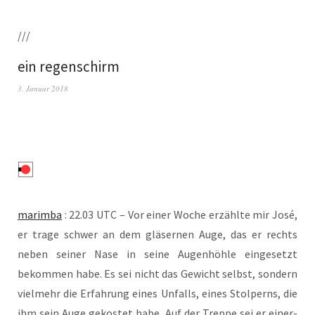
///
ein regenschirm
3. Januar 2018
marim­ba
: 22.03 UTC – Vor einer Woche erzähl­te mir José,
er tra­ge schwer an dem glä­ser­nen Auge, das er rechts
neben sei­ner Nase in sei­ne Augen­höh­le ein­ge­setzt
bekom­men habe. Es sei nicht das Gewicht selbst, son­dern
viel­mehr die Erfah­rung eines Unfalls, eines Stol­perns, die
ihm sein Auge gekos­tet habe. Auf der Trep­pe sei er einer­