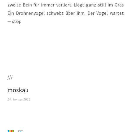
zwei­te Bein für immer ver­liert. Liegt ganz still im Gras.
Ein Droh­nen­vo­gel schwebt über ihm. Der Vogel war­tet.
— stop
///
moskau
24. Januar 2022