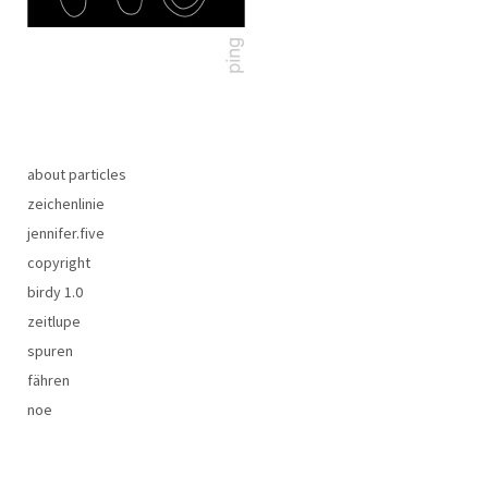
about particles
zeichenlinie
jennifer.five
copyright
birdy 1.0
zeitlupe
spuren
fähren
noe