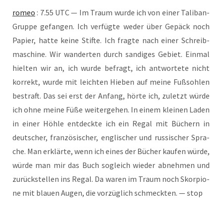
romeo
: 7.55 UTC — Im Traum wur­de ich von einer Tali­ban-
Grup­pe gefan­gen. Ich ver­füg­te weder über Gepäck noch
Papier, hat­te kei­ne Stif­te. Ich frag­te nach einer Schreib­
ma­schi­ne. Wir wan­der­ten durch san­di­ges Gebiet. Ein­mal
hiel­ten wir an, ich wur­de befragt, ich ant­wor­te­te nicht
kor­rekt, wur­de mit leich­ten Hie­ben auf mei­ne Fuß­soh­len
bestraft. Das sei erst der Anfang, hör­te ich, zuletzt wür­de
ich ohne mei­ne Füße wei­ter­ge­hen. In einem klei­nen Laden
in einer Höh­le ent­deck­te ich ein Regal mit Büchern in
deut­scher, fran­zö­si­scher, eng­li­scher und rus­si­scher Spra­
che. Man erklär­te, wenn ich eines der Bücher kau­fen wür­de,
wür­de man mir das Buch sogleich wie­der abneh­men und
zurück­stel­len ins Regal. Da waren im Traum noch Skor­pio­
ne mit blau­en Augen, die vor­züg­lich schmeck­ten. — stop