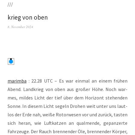
///
krieg von oben
8. November 2024
marim­ba
: 22.28 UTC – Es war ein­mal an einem frü­hen
Abend. Land­krieg von oben aus gro­ßer Höhe. Noch war­
mes, mil­des Licht der tief über dem Hori­zont ste­hen­den
Son­ne. In die­sem Licht segeln Dro­hen weit unter uns laut­
los der Erde nah, wei­ße Rotor­we­sen vor und zurück, tas­ten
sich her­an, wie Luft­kat­zen an qual­men­de, gepan­zer­te
Fahr­zeu­ge. Der Rauch bren­nen­der Öle, bren­nen­der Kör­per,