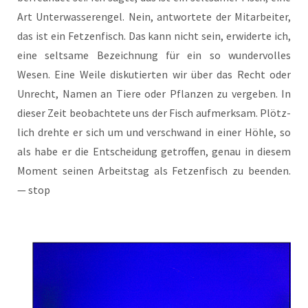
Art Unter­was­se­r­en­gel. Nein, ant­wor­te­te der Mit­ar­bei­ter,
das ist ein Fet­zen­fisch. Das kann nicht sein, erwi­der­te ich,
eine selt­sa­me Bezeich­nung für ein so wun­der­vol­les
Wesen. Eine Wei­le dis­ku­tier­ten wir über das Recht oder
Unrecht, Namen an Tie­re oder Pflan­zen zu ver­ge­ben. In
die­ser Zeit beob­ach­te­te uns der Fisch auf­merk­sam. Plötz­
lich dreh­te er sich um und ver­schwand in einer Höh­le, so
als habe er die Ent­schei­dung getrof­fen, genau in die­sem
Moment sei­nen Arbeits­tag als Fet­zen­fisch zu been­den.
— stop