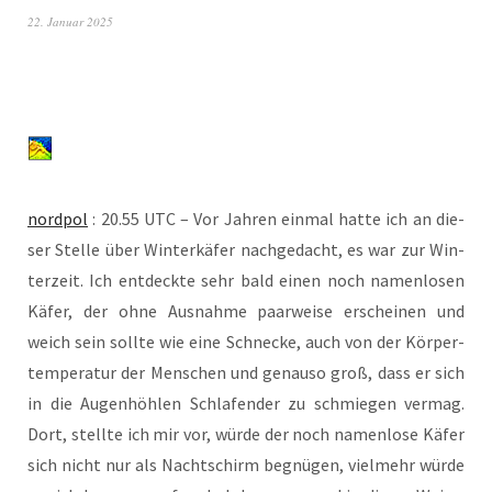
22. Januar 2025
nord­pol
: 20.55 UTC – Vor Jah­ren ein­mal hat­te ich an die­
ser Stel­le über Win­ter­kä­fer nach­ge­dacht, es war zur Win­
ter­zeit. Ich ent­deck­te sehr bald einen noch namen­lo­sen
Käfer, der ohne Aus­nah­me paar­wei­se erschei­nen und
weich sein soll­te wie eine Schne­cke, auch von der Kör­per­
tem­pe­ra­tur der Men­schen und genau­so groß, dass er sich
in die Augen­höh­len Schla­fen­der zu schmie­gen ver­mag.
Dort, stell­te ich mir vor, wür­de der noch namen­lo­se Käfer
sich nicht nur als Nacht­schirm begnü­gen, viel­mehr wür­de