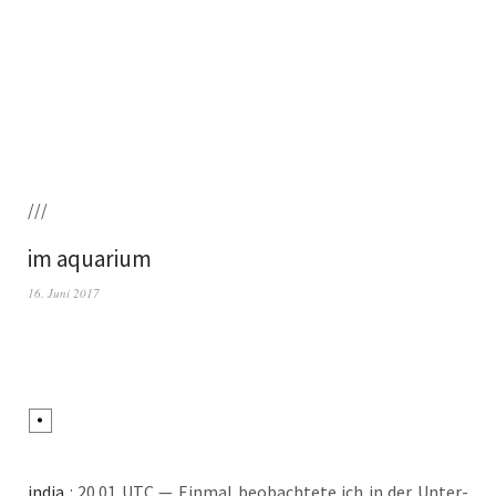
///
im aquarium
16. Juni 2017
india
: 20.01 UTC — Ein­mal beob­ach­te­te ich in der Unter­