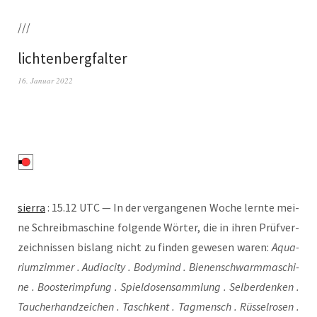
///
lichtenbergfalter
16. Januar 2022
sier­ra
: 15.12 UTC — In der ver­gan­ge­nen Woche lern­te mei­
ne Schreib­ma­schi­ne fol­gen­de Wör­ter, die in ihren Prüf­ver­
zeich­nis­sen bis­lang nicht zu fin­den gewe­sen waren:
Aqua­
ri­um­zim­mer . Audia­ci­ty . Body­mind . Bie­nen­schwarm­ma­schi­
ne . Boos­ter­imp­fung . Spiel­do­sen­samm­lung . Sel­ber­den­ken .
Tau­cher­hand­zei­chen . Tasch­kent . Tag­mensch . Rüs­sel­ro­sen .