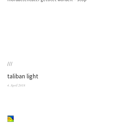
///
taliban light
4. April 2018