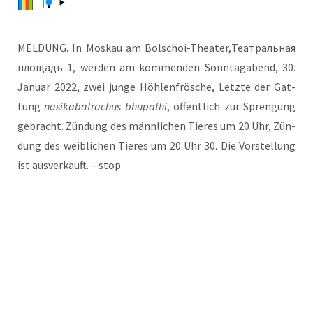
MELDUNG. In Mos­kau am Bolschoi-Theater,Театральная
площадь 1, wer­den am kom­men­den Sonn­tag­abend, 30.
Janu­ar 2022, zwei jun­ge Höh­len­frö­sche, Letz­te der Gat­
tung
nas­ik­a­ba­tra­ch­us bhu­pa­thi
, öffent­lich zur Spren­gung
gebracht. Zün­dung des männ­li­chen Tie­res um 20 Uhr, Zün­
dung des weib­li­chen Tie­res um 20 Uhr 30. Die Vor­stel­lung
ist aus­ver­kauft. – stop