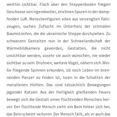
weit­hin sicht­bar. Flach über den Step­pen­bo­den flie­gen
Geschos­se von irgend­wo­her, zeich­nen Spu­ren in der damp­
fen­den Luft. Men­schen­fi­gu­ren eilen aus ver­seng­ten Fahr­
zeu­gen, suchen Zuflucht im Unter­holz der schma­len
Baum­strei­fen, die die ukrai­ni­sche Step­pe durch­zie­hen. Zu
schwar­zen Gestal­ten nun in der Schnee­land­schaft der
Wär­me­bild­ka­me­ra gewor­den, Gestal­ten, die nicht
unsicht­bar wer­den, sosehr sie auch wün­schen, nie wie­der
sicht­bar zu sein. Droh­nen, wei­te­re Vögel, nähern sich. Wei­
ße flie­gen­de Spin­nen erkun­den, ob noch Leben im bren­
nen­den Pan­zer zu fin­den ist, luren in die Schat­ten der
metal­le­nen Höh­len. Das sind tat­säch­lich Bewe­gun­gen
jagen­der Kat­zen. Aus der Hel­lig­keit glei­ßen­den Feu­ers
bewegt sich die Gestalt eines flüch­ten­den Men­schen her­
vor. Der flüch­ten­de Mensch zieht ein Bein hin­ter sich her,
das Bein scheint ver­lo­ren. Der Mensch fällt, als er auch das