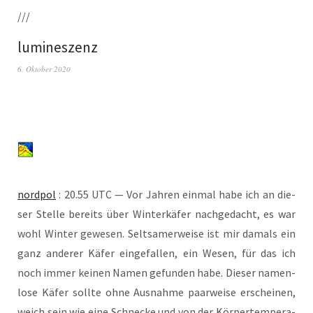
///
lumineszenz
6. Oktober 2020
nord­pol
: 20.55 UTC — Vor Jah­ren ein­mal habe ich an die­
ser Stel­le bereits über Win­ter­kä­fer nach­ge­dacht, es war
wohl Win­ter gewe­sen. Selt­sa­mer­wei­se ist mir damals ein
ganz ande­rer Käfer ein­ge­fal­len, ein Wesen, für das ich
noch immer kei­nen Namen gefun­den habe. Die­ser namen­
lo­se Käfer soll­te ohne Aus­nah­me paar­wei­se erschei­nen,
weich sein wie eine Schne­cke und von der Kör­per­tem­pe­ra­