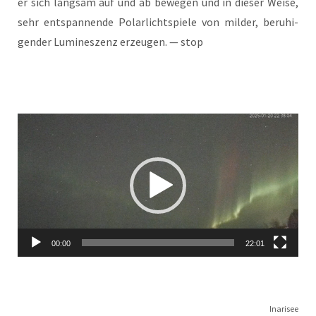
er sich lang­sam auf und ab bewe­gen und in die­ser Wei­se,
sehr ent­span­nen­de Polar­licht­spie­le von mil­der, beru­hi­
gen­der Lumi­nes­zenz erzeu­gen. — stop
Video-
Player
00:00
22:01
Ina­ri­see