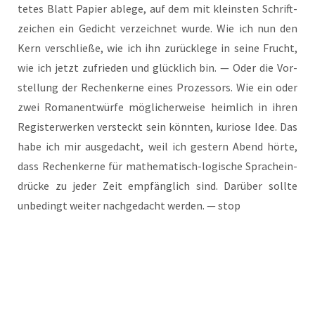
te­tes Blatt Papier able­ge, auf dem mit kleins­ten Schrift­
zei­chen ein Gedicht ver­zeich­net wur­de. Wie ich nun den
Kern ver­schlie­ße, wie ich ihn zurück­le­ge in sei­ne Frucht,
wie ich jetzt zufrie­den und glück­lich bin. — Oder die Vor­
stel­lung der Rechen­ker­ne eines Pro­zes­sors. Wie ein oder
zwei Roman­ent­wür­fe mög­li­cher­wei­se heim­lich in ihren
Regis­ter­wer­ken ver­steckt sein könn­ten, kurio­se Idee. Das
habe ich mir aus­ge­dacht, weil ich ges­tern Abend hör­te,
dass Rechen­ker­ne für mathe­ma­tisch-logi­sche Sprach­ein­
drü­cke zu jeder Zeit emp­fäng­lich sind. Dar­über soll­te
unbe­dingt wei­ter nach­ge­dacht wer­den. — stop