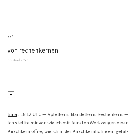
///
von rechenkernen
22. April 2017
lima
: 18.12 UTC — Apfel­kern. Man­del­kern. Rechen­kern. —
Ich stell­te mir vor, wie ich mit feins­ten Werk­zeu­gen einen
Kirsch­kern öff­ne, wie ich in der Kirsch­kern­höh­le ein gefal­