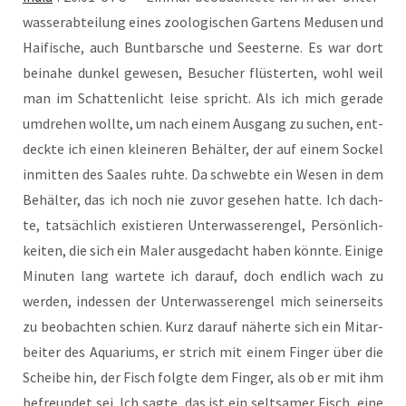
was­ser­ab­tei­lung eines zoo­lo­gi­schen Gar­tens Medu­sen und
Hai­fi­sche, auch Bunt­bar­sche und See­ster­ne. Es war dort
bei­na­he dun­kel gewe­sen, Besu­cher flüs­ter­ten, wohl weil
man im Schat­ten­licht lei­se spricht. Als ich mich gera­de
umdre­hen woll­te, um nach einem Aus­gang zu suchen, ent­
deck­te ich einen klei­ne­ren Behäl­ter, der auf einem Sockel
inmit­ten des Saa­les ruh­te. Da schweb­te ein Wesen in dem
Behäl­ter, das ich noch nie zuvor gese­hen hat­te. Ich dach­
te, tat­säch­lich exis­tie­ren Unter­was­se­r­en­gel, Per­sön­lich­
kei­ten, die sich ein Maler aus­ge­dacht haben könn­te. Eini­ge
Minu­ten lang war­te­te ich dar­auf, doch end­lich wach zu
wer­den, indes­sen der Unter­was­se­r­en­gel mich sei­ner­seits
zu beob­ach­ten schien. Kurz dar­auf näher­te sich ein Mit­ar­
bei­ter des Aqua­ri­ums, er strich mit einem Fin­ger über die
Schei­be hin, der Fisch folg­te dem Fin­ger, als ob er mit ihm
befreun­det sei. Ich sag­te, das ist ein selt­sa­mer Fisch, eine