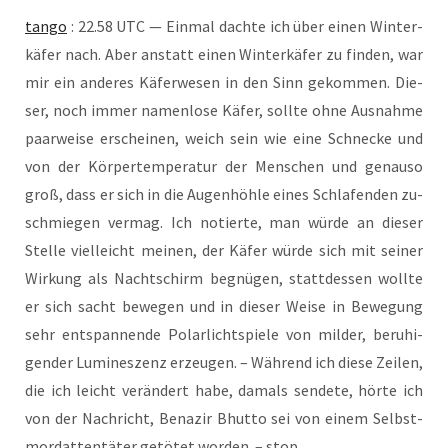
tan­go
: 22.58 UTC — Ein­mal dach­te ich über einen Winter­
käfer nach­. Aber anstatt einen Win­ter­kä­fer zu fin­den, war
mir ein ande­res Käfer­we­sen in den Sinn gekom­men. Die­
ser, noch immer namen­lose Käfer, soll­te ohne Aus­nah­me
paar­weise erschei­nen, weich sein wie eine Schne­cke und
von der Körper­tem­pe­ratur der Men­schen und genau­so
groß, dass er sich in die Augen­höhle eines Schla­fenden zu­
schmie­gen ver­mag. Ich notier­te, man wür­de an die­ser
Stel­le viel­leicht mei­nen, der Käfer wür­de sich mit sei­ner
Wir­kung als Nacht­schirm begnü­gen, statt­dessen woll­te
er sich sacht bewe­gen und in die­ser Wei­se in Bewe­gung
sehr entspan­nende Polar­licht­spiele von mil­der, beru­hi­
gender Lumi­nes­zenz erzeu­gen. – Wäh­rend ich die­se Zei­len,
die ich leicht ver­än­dert habe, damals sen­de­te, hör­te ich
von der Nach­richt, Bena­zir Bhut­to sei von einem Selbst­
mord­at­ten­täter getö­tet wor­den. – stop