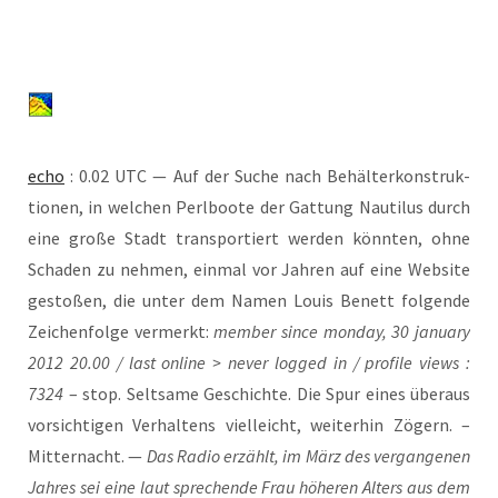
echo
: 0.02 UTC — Auf der Suche nach Behäl­ter­kon­struk­
tio­nen, in wel­chen Perl­boo­te der Gat­tung Nau­ti­lus durch
eine gro­ße Stadt trans­por­tiert wer­den könn­ten, ohne
Scha­den zu neh­men, ein­mal vor Jah­ren auf eine Web­site
gesto­ßen, die unter dem Namen Lou­is Benett fol­gen­de
Zei­chen­fol­ge ver­merkt:
mem­ber sin­ce mon­day, 30 janu­ary
2012 20.00 / last online > never log­ged in / pro­fi­le views :
7324
– stop. Selt­sa­me Geschich­te. Die Spur eines über­aus
vor­sich­ti­gen Ver­hal­tens viel­leicht, wei­ter­hin Zögern. –
Mit­ter­nacht. —
Das Radio erzählt, im März des ver­gan­ge­nen
Jah­res sei eine laut spre­chen­de Frau höhe­ren Alters aus dem