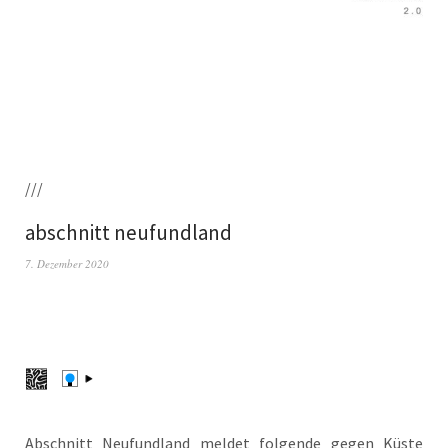
///
abschnitt neufundland
7. Dezember 2020
Abschnitt Neu­fund­land mel­det fol­gen­de gegen Küs­te