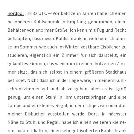
nord­pol
: 18.32 UTC — Vor bald zehn Jah­ren habe ich einen
beson­de­ren Kühl­schrank in Emp­fang genom­men, einen
Behäl­ter von enor­mer Grö­ße. Ich kann mit Fug und Recht
behaup­ten, dass die­ser Kühl­schrank, in wel­chem ich plan­
te im Som­mer wie auch im Win­ter kost­ba­re Eis­bü­cher zu
stu­die­ren, eigent­lich ein Zim­mer für sich dar­stellt, ein
gekühl­tes Zim­mer, das wie­der­um in einem höl­zer­nen Zim­
mer sitzt, das sich selbst in einem grö­ße­ren Stadt­haus
befin­det. Nicht dass ich in der Lage wäre, in mei­nem Kühl­
schrank­zim­mer auf und ab zu gehen, aber es ist groß
genug, um einen Stuhl in ihm unter­zu­brin­gen und eine
Lam­pe und ein klei­nes Regal, in dem ich je zwei oder drei
mei­ner Eis­bü­cher aus­stel­len wer­de. Dort, in nächs­ter
Nähe zu Stuhl und Regal, habe ich einen wei­te­ren klei­ne­
ren, äußerst kal­ten, einen sehr gut iso­lier­ten Kühl­schrank