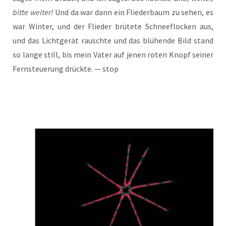
bit­te wei­ter!
Und da war dann ein Flie­der­baum zu sehen, es
war Win­ter, und der Flie­der brü­te­te Schnee­flo­cken aus,
und das Licht­ge­rät rausch­te und das blü­hen­de Bild stand
so lan­ge still, bis mein Vater auf jenen roten Knopf sei­ner
Fern­steue­rung drück­te. — stop