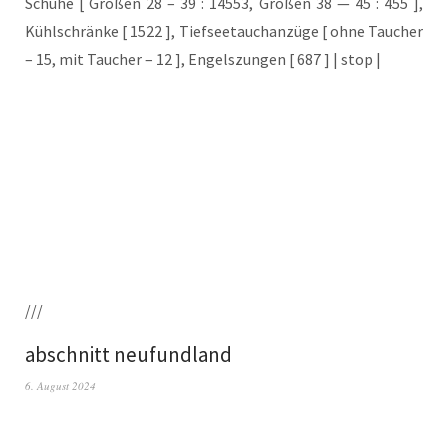
Schu­he [ Grö­ßen 28 – 39 : 14553, Grö­ßen 38 — 45 : 455 ],
Kühl­schrän­ke [ 1522 ], Tief­see­tauch­an­zü­ge [ ohne Tau­cher
– 15, mit Tau­cher – 12 ], Engels­zun­gen [ 687 ] | stop |
///
abschnitt neufundland
6. August 2024