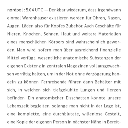
nord­pol
: 5.04 UTC — Denk­bar wie­der­um, dass irgend­wann
ein­mal Waren­häu­ser exis­tie­ren wer­den für Ohren, Nasen,
Augen, Läden also für Kop­fes Zube­hör. Auch Geschäf­te für
Nie­ren, Kno­chen, Seh­nen, Haut und wei­te­re Mate­ria­li­en
eines mensch­li­chen Kör­pers sind wahr­schein­lich gewor­
den. Man wird, sofern man über aus­rei­chend finan­zi­el­le
Mit­tel ver­fügt, wesent­li­che ana­to­mi­sche Sub­stan­zen der
eige­nen Exis­tenz in zen­tra­len Maga­zi­nen voll aus­ge­wach­
sen vor­rä­tig hal­ten, um in der Not ohne Ver­zö­ge­rung han­
deln zu kön­nen. Fern­rei­sen­de füh­ren dann Behäl­ter mit
sich, in wel­chen sich tief­ge­kühl­te Lun­gen und Her­zen
befin­den. Ein ana­to­mi­scher Eis­schat­ten könn­te unse­re
Lebens­zeit beglei­ten, solan­ge man nicht in der Lage ist,
eine kom­plet­te, eine durch­blu­te­te, wil­len­lo­se Gestalt,
eine Kopie der eige­nen Per­son in nächs­ter Nähe in Bereit­