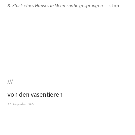
8. Stock eines Hau­ses in Mee­res­nä­he gesprun­gen
. — stop
///
von den vasentieren
11. Dezember 2022