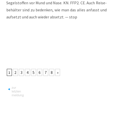
Segel­stof­fen vor Mund und Nase. KN. FFP2. CE. Auch Rei­se­
be­häl­ter sind zu beden­ken, wie man das alles anfasst und
auf­setzt und auch wie­der absetzt. — stop
1
2
3
4
5
6
7
8
»