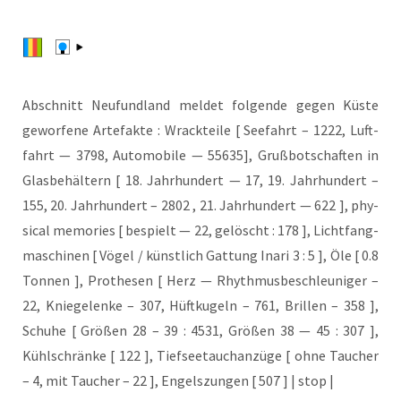
Abschnitt Neu­fund­land mel­det fol­gen­de gegen Küs­te
gewor­fe­ne Arte­fak­te : Wrack­tei­le [ See­fahrt – 1222, Luft­
fahrt — 3798, Auto­mo­bi­le — 55635], Gruß­bot­schaf­ten in
Glas­be­häl­tern [ 18. Jahr­hun­dert — 17, 19. Jahr­hun­dert –
155, 20. Jahr­hun­dert – 2802 , 21. Jahr­hun­dert — 622 ], phy­
si­cal memo­ries [ bespielt — 22, gelöscht : 178 ], Licht­fang­
ma­schi­nen [ Vögel / künst­lich Gat­tung Ina­ri 3 : 5 ], Öle [ 0.8
Ton­nen ], Pro­the­sen [ Herz — Rhyth­mus­be­schleu­ni­ger –
22, Knie­ge­len­ke – 307, Hüft­ku­geln – 761, Bril­len – 358 ],
Schu­he [ Grö­ßen 28 – 39 : 4531, Grö­ßen 38 — 45 : 307 ],
Kühl­schrän­ke [ 122 ], Tief­see­tauch­an­zü­ge [ ohne Tau­cher
– 4, mit Tau­cher – 22 ], Engels­zun­gen [ 507 ] | stop |