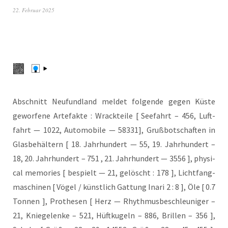
22. Februar 2025
Abschnitt Neu­fund­land mel­det fol­gen­de gegen Küs­te
gewor­fe­ne Arte­fak­te : Wrack­tei­le [ See­fahrt – 456, Luft­
fahrt — 1022, Auto­mo­bi­le — 58331], Gruß­bot­schaf­ten in
Glas­be­häl­tern [ 18. Jahr­hun­dert — 55, 19. Jahr­hun­dert –
18, 20. Jahr­hun­dert – 751 , 21. Jahr­hun­dert — 3556 ], phy­si­
cal memo­ries [ bespielt — 21, gelöscht : 178 ], Licht­fang­
ma­schi­nen [ Vögel / künst­lich Gat­tung Ina­ri 2 : 8 ], Öle [ 0.7
Ton­nen ], Pro­the­sen [ Herz — Rhyth­mus­be­schleu­ni­ger –
21, Knie­ge­len­ke – 521, Hüft­ku­geln – 886, Bril­len – 356 ],