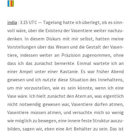
india
: 3.15 UTC — Tage­lang hat­te ich über­legt, ob es sinn­
voll wäre, über die Exis­tenz der Vasen­tie­re wei­ter nach­zu­
den­ken. In die­sem Dis­kurs mit mir selbst, hat­ten mei­ne
Vor­stel­lun­gen über das Wesen und die Gestalt der Vasen­
tie­re, indes­sen wei­ter an Prä­zi­si­on zuge­nom­men, ohne
dass ich das zunächst bemerk­te. Ein­mal war­te­te ich an
einer Ampel unter einer Kas­ta­nie. Es war frü­her Abend
gewe­sen und ich nutz­te die­se Situa­ti­on des Inne­hal­tens,
um mir vor­zu­stel­len, wie es sein könn­te, wenn ich eine
Vase wäre. Ich hielt zunächst den Atem an, was eigent­lich
nicht not­wen­dig gewe­sen war, Vasen­tie­re dür­fen atmen,
Vasen­tie­re müs­sen atmen, und ver­such­te mich so wenig
wie mög­lich zu bewe­gen, eine inne­re fes­te Struk­tur aus­zu­
bil­den, sagen wir, eben eine Art Behäl­ter zu sein. Das ist