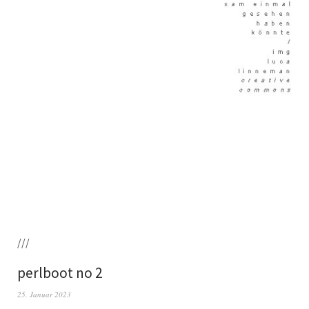
///
perlboot no 2
25. Januar 2023