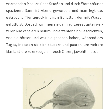
wär­men­den Mas­ken über Stra­ßen und durch Waren­häu­ser
spa­zie­ren. Dann ist Abend gewor­den, und man legt das
getra­ge­ne Tier zurück in einen Behäl­ter, der mit Was­ser
gefüllt ist. Dort schwim­men sie dann auf­ge­regt unter wei­
te­ren Mas­ken­tie­ren her­um und erzäh­len sich Geschich­ten,
was sie hör­ten und was sie gese­hen haben, wäh­rend des
Tages, indes­sen sie sich säu­bern und paa­ren, um wei­te­re
Mas­ken­tie­re zu erzeu­gen. — Auch Ohren, jawohl! — stop