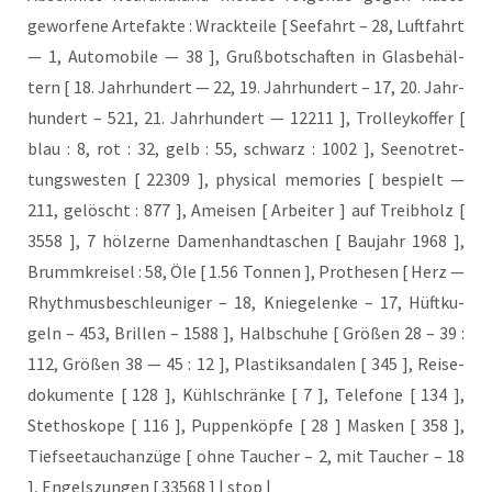
gewor­fe­ne Arte­fak­te : Wrack­tei­le [ See­fahrt – 28, Luft­fahrt
— 1, Auto­mo­bi­le — 38 ], Gruß­bot­schaf­ten in Glas­be­häl­
tern [ 18. Jahr­hun­dert — 22, 19. Jahr­hun­dert – 17, 20. Jahr­
hun­dert – 521, 21. Jahr­hun­dert — 12211 ], Trol­ley­kof­fer [
blau : 8, rot : 32, gelb : 55, schwarz : 1002 ], See­not­ret­
tungs­wes­ten [ 22309 ], phy­si­cal memo­ries [ bespielt —
211, gelöscht : 877 ], Amei­sen [ Arbei­ter ] auf Treib­holz [
3558 ], 7 höl­zer­ne Damen­hand­ta­schen [ Bau­jahr 1968 ],
Brumm­krei­sel : 58, Öle [ 1.56 Ton­nen ], Pro­the­sen [ Herz —
Rhyth­mus­be­schleu­ni­ger – 18, Knie­ge­len­ke – 17, Hüft­ku­
geln – 453, Bril­len – 1588 ], Halb­schu­he [ Grö­ßen 28 – 39 :
112, Grö­ßen 38 — 45 : 12 ], Plas­tik­san­da­len [ 345 ], Rei­se­
do­ku­men­te [ 128 ], Kühl­schrän­ke [ 7 ], Tele­fo­ne [ 134 ],
Ste­tho­sko­pe [ 116 ], Pup­pen­köp­fe [ 28 ] Mas­ken [ 358 ],
Tief­see­tauch­an­zü­ge [ ohne Tau­cher – 2, mit Tau­cher – 18
], Engels­zun­gen [ 33568 ] | stop |