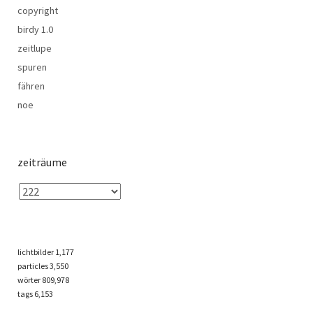
copyright
birdy 1.0
zeitlupe
spuren
fähren
noe
zeiträume
lichtbilder
1,177
particles
3,550
wörter 809,978
tags
6,153