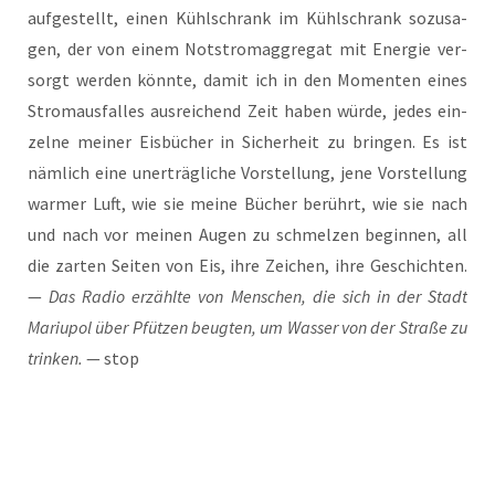
auf­ge­stellt, einen Kühl­schrank im Kühl­schrank sozu­sa­
gen, der von einem Not­strom­ag­gre­gat mit Ener­gie ver­
sorgt wer­den könn­te, damit ich in den Momen­ten eines
Strom­aus­fal­les aus­rei­chend Zeit haben wür­de, jedes ein­
zel­ne mei­ner Eis­bü­cher in Sicher­heit zu brin­gen. Es ist
näm­lich eine uner­träg­li­che Vor­stel­lung, jene Vor­stel­lung
war­mer Luft, wie sie mei­ne Bücher berührt, wie sie nach
und nach vor mei­nen Augen zu schmel­zen begin­nen, all
die zar­ten Sei­ten von Eis, ihre Zei­chen, ihre Geschich­ten.
—
Das Radio erzähl­te von Men­schen, die sich in der Stadt
Mariu­pol über Pfüt­zen beug­ten, um Was­ser von der Stra­ße zu
trin­ken.
— stop