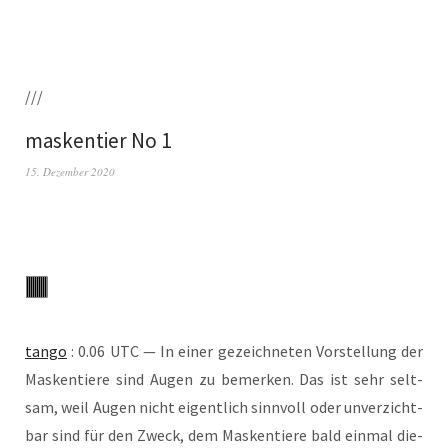
///
maskentier No 1
15. Dezember 2020
tan­go
: 0.06 UTC — In einer gezeich­ne­ten Vor­stel­lung der
Mas­ken­tie­re sind Augen zu bemer­ken. Das ist sehr selt­
sam, weil Augen nicht eigent­lich sinn­voll oder unver­zicht­
bar sind für den Zweck, dem Mas­ken­tie­re bald ein­mal die­