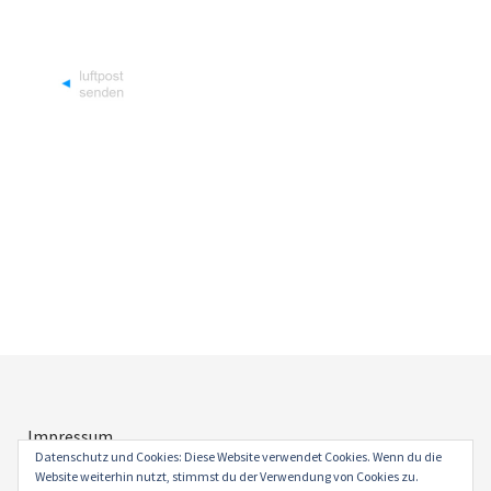
Impressum
Datenschutz
Datenschutz und Cookies: Diese Website verwendet Cookies. Wenn du die
Website weiterhin nutzt, stimmst du der Verwendung von Cookies zu.