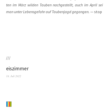
ten im März wil­den Tau­ben nach­ge­stellt, auch im April sei
man unter Lebens­ge­fahr auf Tau­ben­jagd gegan­gen.
— stop
///
eiszimmer
18. Juli 2022