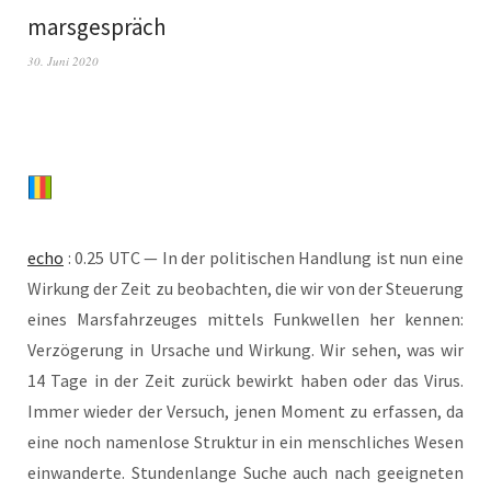
marsgespräch
30. Juni 2020
echo
: 0.25 UTC — In der poli­ti­schen Hand­lung ist nun eine
Wir­kung der Zeit zu beob­ach­ten, die wir von der Steue­rung
eines Mars­fahr­zeu­ges mit­tels Funk­wel­len her ken­nen:
Ver­zö­ge­rung in Ursa­che und Wir­kung. Wir sehen, was wir
14 Tage in der Zeit zurück bewirkt haben oder das Virus.
Immer wie­der der Ver­such, jenen Moment zu erfas­sen, da
eine noch namen­lo­se Struk­tur in ein mensch­li­ches Wesen
ein­wan­der­te. Stun­den­lan­ge Suche auch nach geeig­ne­ten