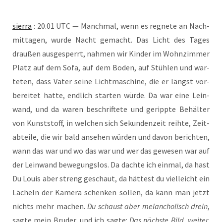
sier­ra
: 20.01 UTC — Manch­mal, wenn es reg­ne­te an Nach­
mit­ta­gen, wur­de Nacht gemacht. Das Licht des Tages
drau­ßen aus­ge­sperrt, nah­men wir Kin­der im Wohn­zim­mer
Platz auf dem Sofa, auf dem Boden, auf Stüh­len und war­
te­ten, dass Vater sei­ne Licht­ma­schi­ne, die er längst vor­
be­rei­tet hat­te, end­lich star­ten wür­de. Da war eine Lein­
wand, und da waren beschrif­te­te und geripp­te Behäl­ter
von Kunst­stoff, in wel­chen sich Sekun­den­zeit reih­te, Zeit­
ab­tei­le, die wir bald anse­hen wür­den und davon berich­ten,
wann das war und wo das war und wer das gewe­sen war auf
der Lein­wand bewe­gungs­los. Da dach­te ich ein­mal, da hast
Du Lou­is aber streng geschaut, da hät­test du viel­leicht ein
Lächeln der Kame­ra schen­ken sol­len, da kann man jetzt
nichts mehr machen.
Du schaust aber melan­cho­lisch drein
,
sag­te mein Bru­der, und ich sag­te:
Das nächs­te Bild, wei­ter,