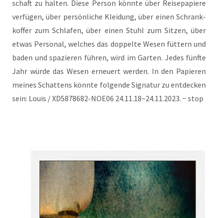
schaft zu hal­ten. Die­se Per­son könn­te über Rei­se­pa­pie­re
ver­fü­gen, über per­sön­li­che Klei­dung, über einen Schrank­
kof­fer zum Schla­fen, über einen Stuhl zum Sit­zen, über
etwas Per­so­nal, wel­ches das dop­pel­te Wesen füt­tern und
baden und spa­zie­ren füh­ren, wird im Gar­ten. Jedes fünf­te
Jahr wür­de das Wesen erneu­ert wer­den. In den Papie­ren
mei­nes Schat­tens könn­te fol­gen­de Signa­tur zu ent­de­cken
sein: Lou­is / XD5878682-NOE06 24.11.18~24.11.2023. − stop