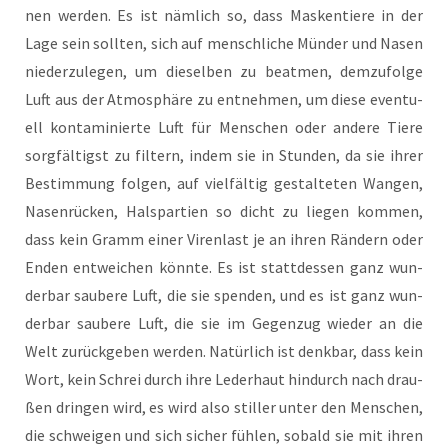
nen wer­den. Es ist näm­lich so, dass Mas­ken­tie­re in der
Lage sein soll­ten, sich auf mensch­li­che Mün­der und Nasen
nie­der­zu­le­gen, um die­sel­ben zu beatmen, dem­zu­fol­ge
Luft aus der Atmo­sphä­re zu ent­neh­men, um die­se even­tu­
ell kon­ta­mi­nier­te Luft für Men­schen oder ande­re Tie­re
sorg­fäl­tigst zu fil­tern, indem sie in Stun­den, da sie ihrer
Bestim­mung fol­gen, auf viel­fäl­tig gestal­te­ten Wan­gen,
Nasen­rü­cken, Hals­par­tien so dicht zu lie­gen kom­men,
dass kein Gramm einer Viren­last je an ihren Rän­dern oder
Enden ent­wei­chen könn­te. Es ist statt­des­sen ganz wun­
der­bar sau­be­re Luft, die sie spen­den, und es ist ganz wun­
der­bar sau­be­re Luft, die sie im Gegen­zug wie­der an die
Welt zurück­ge­ben wer­den. Natür­lich ist denk­bar, dass kein
Wort, kein Schrei durch ihre Leder­haut hin­durch nach drau­
ßen drin­gen wird, es wird also stil­ler unter den Men­schen,
die schwei­gen und sich sicher füh­len, sobald sie mit ihren