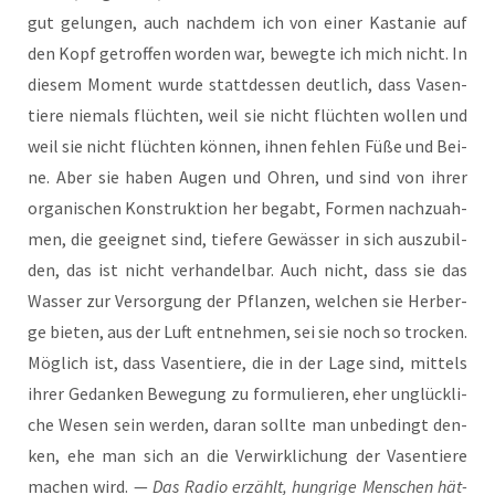
gut gelun­gen, auch nach­dem ich von einer Kas­ta­nie auf
den Kopf getrof­fen wor­den war, beweg­te ich mich nicht. In
die­sem Moment wur­de statt­des­sen deut­lich, dass Vasen­
tie­re nie­mals flüch­ten, weil sie nicht flüch­ten wol­len und
weil sie nicht flüch­ten kön­nen, ihnen feh­len Füße und Bei­
ne. Aber sie haben Augen und Ohren, und sind von ihrer
orga­ni­schen Kon­struk­ti­on her begabt, For­men nach­zu­ah­
men, die geeig­net sind, tie­fe­re Gewäs­ser in sich aus­zu­bil­
den, das ist nicht ver­han­del­bar. Auch nicht, dass sie das
Was­ser zur Ver­sor­gung der Pflan­zen, wel­chen sie Her­ber­
ge bie­ten, aus der Luft ent­neh­men, sei sie noch so tro­cken.
Mög­lich ist, dass Vasen­tie­re, die in der Lage sind, mit­tels
ihrer Gedan­ken Bewe­gung zu for­mu­lie­ren, eher unglück­li­
che Wesen sein wer­den, dar­an soll­te man unbe­dingt den­
ken, ehe man sich an die Ver­wirk­li­chung der Vasen­tie­re
machen wird. —
Das Radio erzählt, hung­ri­ge Men­schen hät­