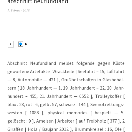
abschnitt neufundland
1. Februar 2018
Abschnitt Neu­fund­land mel­det fol­gen­de gegen Küs­te
gewor­fe­ne Arte­fak­te : Wrack­tei­le [ See­fahrt – 15, Luft­fahrt
— 8, Auto­mo­bi­le — 421 ], Gruß­bot­schaf­ten in Glas­be­häl­
tern [ 18. Jahr­hun­dert — 1, 19. Jahr­hun­dert – 22, 20. Jahr­
hun­dert – 455, 21. Jahr­hun­dert — 6552 ], Trol­ley­kof­fer [
blau : 28, rot : 6, gelb : 57, schwarz : 144 ], See­not­ret­tungs­
wes­ten [ 1088 ], phy­si­cal memo­ries [ bespielt — 5,
gelöscht : 9 ], Amei­sen [ Arbei­ter ] auf Treib­holz [ 377 ], 2
Giraf­fen [ Holz / Bau­jahr 2012 ], Brumm­krei­sel : 16, Öle [