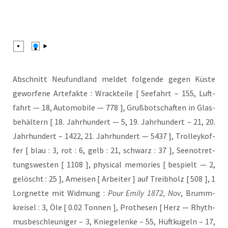
Abschnitt Neu­fund­land mel­det fol­gen­de gegen Küs­te
gewor­fe­ne Arte­fak­te : Wrack­tei­le [ See­fahrt – 155, Luft­
fahrt — 18, Auto­mo­bi­le — 778 ], Gruß­bot­schaf­ten in Glas­
be­häl­tern [ 18. Jahr­hun­dert — 5, 19. Jahr­hun­dert – 21, 20.
Jahr­hun­dert – 1422, 21. Jahr­hun­dert — 5437 ], Trol­ley­kof­
fer [ blau : 3, rot : 6, gelb : 21, schwarz : 37 ], See­not­ret­
tungs­wes­ten [ 1108 ], phy­si­cal memo­ries [ bespielt — 2,
gelöscht : 25 ], Amei­sen [ Arbei­ter ] auf Treib­holz [ 508 ], 1
Lor­gnet­te mit Wid­mung :
Pour Emi­ly 1872, Nov
, Brumm­
krei­sel : 3, Öle [ 0.02 Ton­nen ], Pro­the­sen [ Herz — Rhyth­
mus­be­schleu­ni­ger – 3, Knie­ge­len­ke – 55, Hüft­ku­geln – 17,