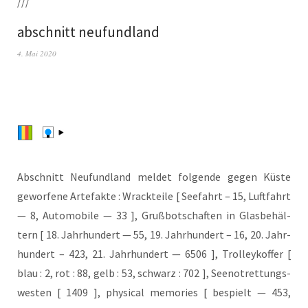
///
abschnitt neufundland
4. Mai 2020
Abschnitt Neu­fund­land mel­det fol­gen­de gegen Küs­te
gewor­fe­ne Arte­fak­te : Wrack­tei­le [ See­fahrt – 15, Luft­fahrt
— 8, Auto­mo­bi­le — 33 ], Gruß­bot­schaf­ten in Glas­be­häl­
tern [ 18. Jahr­hun­dert — 55, 19. Jahr­hun­dert – 16, 20. Jahr­
hun­dert – 423, 21. Jahr­hun­dert — 6506 ], Trol­ley­kof­fer [
blau : 2, rot : 88, gelb : 53, schwarz : 702 ], See­not­ret­tungs­
wes­ten [ 1409 ], phy­si­cal memo­ries [ bespielt — 453,