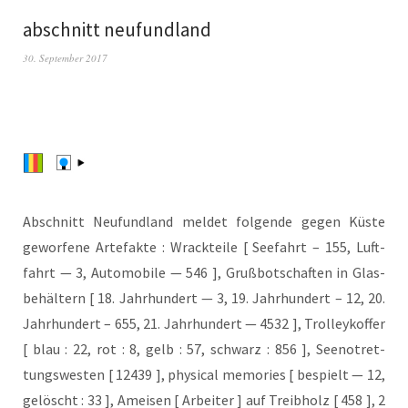
abschnitt neufundland
30. September 2017
Abschnitt Neu­fund­land mel­det fol­gen­de gegen Küs­te
gewor­fe­ne Arte­fak­te : Wrack­tei­le [ See­fahrt – 155, Luft­
fahrt — 3, Auto­mo­bi­le — 546 ], Gruß­bot­schaf­ten in Glas­
be­häl­tern [ 18. Jahr­hun­dert — 3, 19. Jahr­hun­dert – 12, 20.
Jahr­hun­dert – 655, 21. Jahr­hun­dert — 4532 ], Trol­ley­kof­fer
[ blau : 22, rot : 8, gelb : 57, schwarz : 856 ], See­not­ret­
tungs­wes­ten [ 12439 ], phy­si­cal memo­ries [ bespielt — 12,
gelöscht : 33 ], Amei­sen [ Arbei­ter ] auf Treib­holz [ 458 ], 2