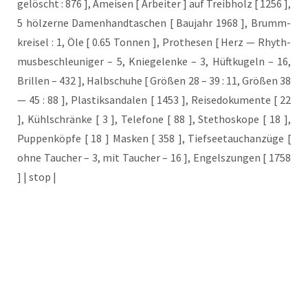
gelöscht : 876 ], Amei­sen [ Arbei­ter ] auf Treib­holz [ 1256 ],
5 höl­zer­ne Damen­hand­ta­schen [ Bau­jahr 1968 ], Brumm­
krei­sel : 1, Öle [ 0.65 Ton­nen ], Pro­the­sen [ Herz — Rhyth­
mus­be­schleu­ni­ger – 5, Knie­ge­len­ke – 3, Hüft­ku­geln – 16,
Bril­len – 432 ], Halb­schu­he [ Grö­ßen 28 – 39 : 11, Grö­ßen 38
— 45 : 88 ], Plas­tik­san­da­len [ 1453 ], Rei­se­do­ku­men­te [ 22
], Kühl­schrän­ke [ 3 ], Tele­fo­ne [ 88 ], Ste­tho­sko­pe [ 18 ],
Pup­pen­köp­fe [ 18 ] Mas­ken [ 358 ], Tief­see­tauch­an­zü­ge [
ohne Tau­cher – 3, mit Tau­cher – 16 ], Engels­zun­gen [ 1758
] | stop |