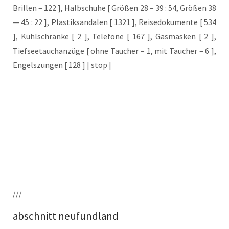
Bril­len – 122 ], Halb­schu­he [ Grö­ßen 28 – 39 : 54, Grö­ßen 38
— 45 : 22 ], Plas­tik­san­da­len [ 1321 ], Rei­se­do­ku­men­te [ 534
], Kühl­schrän­ke [ 2 ], Tele­fo­ne [ 167 ], Gas­mas­ken [ 2 ],
Tief­see­tauch­an­zü­ge [ ohne Tau­cher – 1, mit Tau­cher – 6 ],
Engels­zun­gen [ 128 ] | stop |
///
abschnitt neufundland