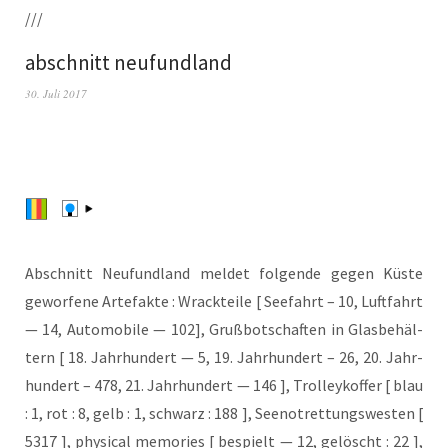
///
abschnitt neufundland
30. Juli 2017
Abschnitt Neu­fund­land mel­det fol­gen­de gegen Küs­te
gewor­fe­ne Arte­fak­te : Wrack­tei­le [ See­fahrt – 10, Luft­fahrt
— 14, Auto­mo­bi­le — 102], Gruß­bot­schaf­ten in Glas­be­häl­
tern [ 18. Jahr­hun­dert — 5, 19. Jahr­hun­dert – 26, 20. Jahr­
hun­dert – 478, 21. Jahr­hun­dert — 146 ], Trol­ley­kof­fer [ blau
: 1, rot : 8, gelb : 1, schwarz : 188 ], See­not­ret­tungs­wes­ten [
5317 ], phy­si­cal memo­ries [ bespielt — 12, gelöscht : 22 ],