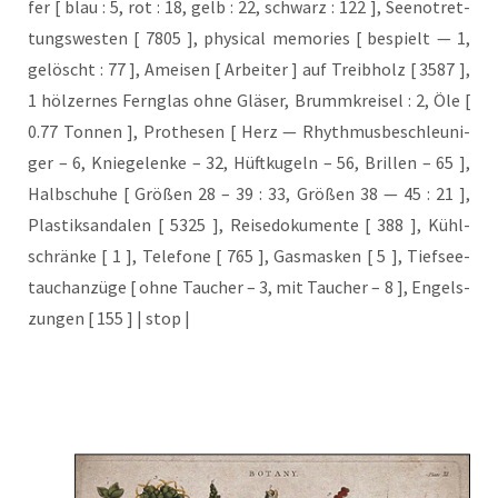
fer [ blau : 5, rot : 18, gelb : 22, schwarz : 122 ], See­not­ret­
tungs­wes­ten [ 7805 ], phy­si­cal memo­ries [ bespielt — 1,
gelöscht : 77 ], Amei­sen [ Arbei­ter ] auf Treib­holz [ 3587 ],
1 höl­zer­nes Fern­glas ohne Glä­ser, Brumm­krei­sel : 2, Öle [
0.77 Ton­nen ], Pro­the­sen [ Herz — Rhyth­mus­be­schleu­ni­
ger – 6, Knie­ge­len­ke – 32, Hüft­ku­geln – 56, Bril­len – 65 ],
Halb­schu­he [ Grö­ßen 28 – 39 : 33, Grö­ßen 38 — 45 : 21 ],
Plas­tik­san­da­len [ 5325 ], Rei­se­do­ku­men­te [ 388 ], Kühl­
schrän­ke [ 1 ], Tele­fo­ne [ 765 ], Gas­mas­ken [ 5 ], Tief­see­
tauch­an­zü­ge [ ohne Tau­cher – 3, mit Tau­cher – 8 ], Engels­
zun­gen [ 155 ] | stop |