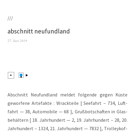
///
abschnitt neufundland
27. Juni 2019
Abschnitt Neu­fund­land mel­det fol­gen­de gegen Küs­te
gewor­fe­ne Arte­fak­te : Wrack­tei­le [ See­fahrt – 734, Luft­
fahrt — 38, Auto­mo­bi­le — 68 ], Gruß­bot­schaf­ten in Glas­
be­häl­tern [ 18. Jahr­hun­dert — 2, 19. Jahr­hun­dert – 28, 20.
Jahr­hun­dert – 1324, 21. Jahr­hun­dert — 7832 ], Trol­ley­kof­