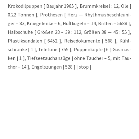
Kro­ko­dil­pup­pen [ Bau­jahr 1965 ], Brumm­krei­sel : 12, Öle [
0.22 Ton­nen ], Pro­the­sen [ Herz — Rhyth­mus­be­schleu­ni­
ger – 83, Knie­ge­len­ke – 6, Hüft­ku­geln – 14, Bril­len – 5688 ],
Halb­schu­he [ Grö­ßen 28 – 39 : 112, Grö­ßen 38 — 45 : 55 ],
Plas­tik­san­da­len [ 6452 ], Rei­se­do­ku­men­te [ 568 ], Kühl­
schrän­ke [ 1 ], Tele­fo­ne [ 755 ], Pup­pen­köp­fe [ 6 ] Gas­mas­
ken [ 1 ], Tief­see­tauch­an­zü­ge [ ohne Tau­cher – 5, mit Tau­
cher – 14 ], Engels­zun­gen [ 528 ] | stop |