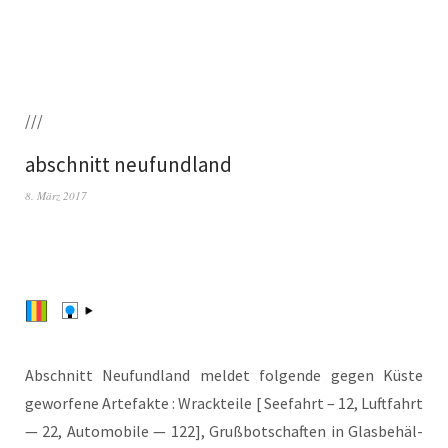
///
abschnitt neufundland
8. März 2017
Abschnitt Neu­fund­land mel­det fol­gen­de gegen Küs­te
gewor­fe­ne Arte­fak­te : Wrack­tei­le [ See­fahrt – 12, Luft­fahrt
— 22, Auto­mo­bi­le — 122], Gruß­bot­schaf­ten in Glas­be­häl­