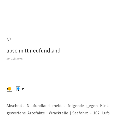
///
abschnitt neufundland
30. Juli 2016
Abschnitt Neu­fund­land mel­det fol­gen­de gegen Küs­te
gewor­fe­ne Arte­fak­te : Wrack­tei­le [ See­fahrt – 102, Luft­