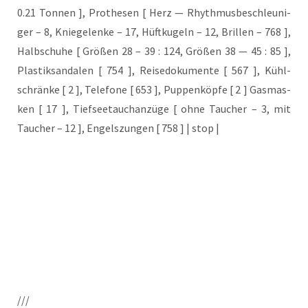
0.21 Ton­nen ], Pro­the­sen [ Herz — Rhyth­mus­be­schleu­ni­
ger – 8, Knie­ge­len­ke – 17, Hüft­ku­geln – 12, Bril­len – 768 ],
Halb­schu­he [ Grö­ßen 28 – 39 : 124, Grö­ßen 38 — 45 : 85 ],
Plas­tik­san­da­len [ 754 ], Rei­se­do­ku­men­te [ 567 ], Kühl­
schrän­ke [ 2 ], Tele­fo­ne [ 653 ], Pup­pen­köp­fe [ 2 ] Gas­mas­
ken [ 17 ], Tief­see­tauch­an­zü­ge [ ohne Tau­cher – 3, mit
Tau­cher – 12 ], Engels­zun­gen [ 758 ] | stop |
///