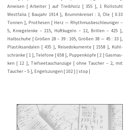
Amei­sen [ Arbei­ter ] auf Treib­holz [ 355 ], 1 Roll­stuhl
West­fa­lia [ Bau­jahr 1914 ], Brumm­krei­sel : 3, Öle [ 0.33
Ton­nen ], Pro­the­sen [ Herz — Rhyth­mus­be­schleu­ni­ger –
5, Knie­ge­len­ke – 215, Hüft­ku­geln – 12, Bril­len – 425 ],
Halb­schu­he [ Grö­ßen 28 – 39 : 105, Grö­ßen 38 — 45 : 33 ],
Plas­tik­san­da­len [ 435 ], Rei­se­do­ku­men­te [ 1558 ], Kühl­
schrän­ke [ 1 ], Tele­fo­ne [ 658 ], Pup­pen­köp­fe [ 2 ] Gas­mas­
ken [ 12 ], Tief­see­tauch­an­zü­ge [ ohne Tau­cher – 2, mit
Tau­cher – 5 ], Engels­zun­gen [ 102 ] | stop |