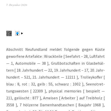
7. Dezember 2020
Abschnitt Neu­fund­land mel­det fol­gen­de gegen Küs­te
gewor­fe­ne Arte­fak­te : Wrack­tei­le [ See­fahrt – 28, Luft­fahrt
— 1, Auto­mo­bi­le — 38 ], Gruß­bot­schaf­ten in Glas­be­häl­
tern [ 18. Jahr­hun­dert — 22, 19. Jahr­hun­dert – 17, 20. Jahr­
hun­dert – 521, 21. Jahr­hun­dert — 12211 ], Trol­ley­kof­fer [
blau : 8, rot : 32, gelb : 55, schwarz : 1002 ], See­not­ret­
tungs­wes­ten [ 22309 ], phy­si­cal memo­ries [ bespielt —
211, gelöscht : 877 ], Amei­sen [ Arbei­ter ] auf Treib­holz [
3558 ], 7 höl­zer­ne Damen­hand­ta­schen [ Bau­jahr 1968 ],