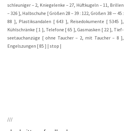
schleu­ni­ger – 2, Knie­ge­len­ke – 27, Hüft­ku­geln – 11, Bril­len
– 326 ], Halb­schu­he [ Grö­ßen 28 – 39 : 122, Grö­ßen 38 — 45 :
88 ], Plas­tik­san­da­len [ 643 ], Rei­se­do­ku­men­te [ 5345 ],
Kühl­schrän­ke [ 1 ], Tele­fo­ne [ 65 ], Gas­mas­ken [ 22 ], Tief­
see­tauch­an­zü­ge [ ohne Tau­cher – 2, mit Tau­cher – 8 ],
Engels­zun­gen [ 85 ] | stop |
///