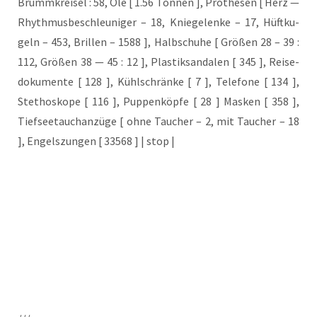
Brumm­krei­sel : 58, Öle [ 1.56 Ton­nen ], Pro­the­sen [ Herz —
Rhyth­mus­be­schleu­ni­ger – 18, Knie­ge­len­ke – 17, Hüft­ku­
geln – 453, Bril­len – 1588 ], Halb­schu­he [ Grö­ßen 28 – 39 :
112, Grö­ßen 38 — 45 : 12 ], Plas­tik­san­da­len [ 345 ], Rei­se­
do­ku­men­te [ 128 ], Kühl­schrän­ke [ 7 ], Tele­fo­ne [ 134 ],
Ste­tho­sko­pe [ 116 ], Pup­pen­köp­fe [ 28 ] Mas­ken [ 358 ],
Tief­see­tauch­an­zü­ge [ ohne Tau­cher – 2, mit Tau­cher – 18
], Engels­zun­gen [ 33568 ] | stop |