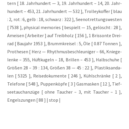
tern [ 18. Jahr­hun­dert — 3, 19. Jahr­hun­dert – 14, 20. Jahr­
hun­dert – 453, 21. Jahr­hun­dert — 532 ], Trol­ley­kof­fer [ blau
: 2, rot : 6, gelb : 18, schwarz : 322 ], See­not­ret­tungs­wes­ten
[ 7538 ], phy­si­cal memo­ries [ bespielt — 15, gelöscht : 28 ],
Amei­sen [ Arbei­ter ] auf Treib­holz [ 156 ], 1 Bris­sonte Drei­
rad [ Bau­jahr 1953 ], Brumm­krei­sel : 5, Öle [ 0.87 Ton­nen ],
Pro­the­sen [ Herz — Rhyth­mus­be­schleu­ni­ger – 66, Knie­ge­
len­ke – 355, Hüft­ku­geln – 18, Bril­len – 453 ], Halb­schu­he [
Grö­ßen 28 – 39 : 134, Grö­ßen 38 — 45 : 22 ], Plas­tik­san­da­
len [ 5325 ], Rei­se­do­ku­men­te [ 246 ], Kühl­schrän­ke [ 2 ],
Tele­fo­ne [ 548 ], Pup­pen­köp­fe [ 3 ] Gas­mas­ken [ 12 ], Tief­
see­tauch­an­zü­ge [ ohne Tau­cher – 3, mit Tau­cher – 1 ],
Engels­zun­gen [ 88 ] | stop |