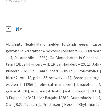
2. November 2018
Abschnitt Neu­fund­land mel­det fol­gen­de gegen Küs­te
gewor­fe­ne Arte­fak­te : Wrack­tei­le [ See­fahrt – 28, Luft­fahrt
— 5, Auto­mo­bi­le — 332 ], Gruß­bot­schaf­ten in Glas­be­häl­
tern [ 18. Jahr­hun­dert — 2, 19. Jahr­hun­dert – 23, 20. Jahr­
hun­dert – 656, 21. Jahr­hun­dert — 8532 ], Trol­ley­kof­fer [
blau : 2, rot : 18, gelb : 55, schwarz : 14 ], See­not­ret­tungs­
wes­ten [ 11256 ], phy­si­cal memo­ries [ bespielt — 4,
gelöscht : 18 ], Amei­sen [ Arbei­ter ] auf Treib­holz [ 1033 ],
3 Pup­pen­köp­fe [ Holz / Bau­jahr 1858 ], Brumm­krei­sel : 14,
Öle [ 0.22 Ton­nen ], Pro­the­sen [ Herz — Rhyth­mus­be­