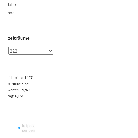
fähren
noe
zeiträume
lichtbilder
1,177
particles
3,550
wörter 809,978
tags
6,153