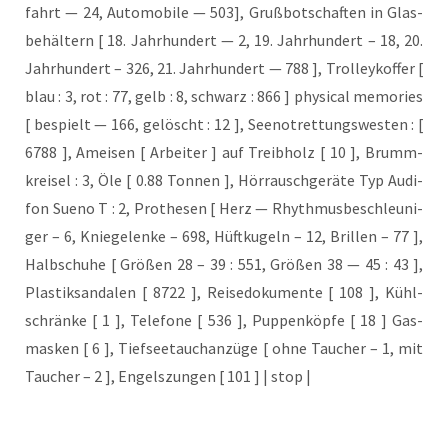
fahrt — 24, Auto­mo­bi­le — 503], Gruß­bot­schaf­ten in Glas­
be­häl­tern [ 18. Jahr­hun­dert — 2, 19. Jahr­hun­dert – 18, 20.
Jahr­hun­dert – 326, 21. Jahr­hun­dert — 788 ], Trol­ley­kof­fer [
blau : 3, rot : 77, gelb : 8, schwarz : 866 ] phy­si­cal memo­ries
[ bespielt — 166, gelöscht : 12 ], See­not­ret­tungs­wes­ten : [
6788 ], Amei­sen [ Arbei­ter ] auf Treib­holz [ 10 ], Brumm­
krei­sel : 3, Öle [ 0.88 Ton­nen ], Hör­rausch­ge­rä­te Typ Audi­
fon Sue­no T : 2, Pro­the­sen [ Herz — Rhyth­mus­be­schleu­ni­
ger – 6, Knie­ge­len­ke – 698, Hüft­ku­geln – 12, Bril­len – 77 ],
Halb­schu­he [ Grö­ßen 28 – 39 : 551, Grö­ßen 38 — 45 : 43 ],
Plas­tik­san­da­len [ 8722 ], Rei­se­do­ku­men­te [ 108 ], Kühl­
schrän­ke [ 1 ], Tele­fo­ne [ 536 ], Pup­pen­köp­fe [ 18 ] Gas­
mas­ken [ 6 ], Tief­see­tauch­an­zü­ge [ ohne Tau­cher – 1, mit
Tau­cher – 2 ], Engels­zun­gen [ 101 ] | stop |