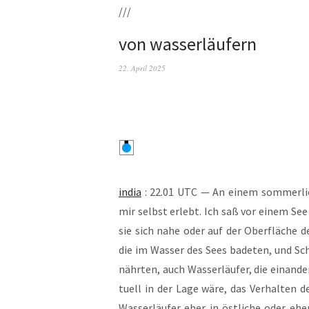
///
von wasserläufern
22. April 2025
india
: 22.01 UTC — An einem som­mer­li­ch
mir selbst erlebt. Ich saß vor einem See i
sie sich nahe oder auf der Ober­flä­che 
die im Was­ser des Sees bade­ten, und Scha
nähr­ten, auch Was­ser­läu­fer, die ein­an­d
tu­ell in der Lage wäre, das Ver­hal­ten de
Was­ser­läu­fer eher in öst­li­che oder ehe