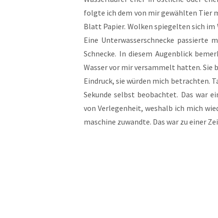
folg­te ich dem von mir gewähl­ten Tier m
Blatt Papier. Wol­ken spie­gel­ten sich im
Eine Unter­was­ser­schne­cke pas­sier­te 
Schne­cke. In die­sem Augen­blick bemerk
Was­ser vor mir ver­sam­melt hat­ten. Sie 
Ein­druck, sie wür­den mich betrach­ten. Ta
Sekun­de selbst beob­ach­tet. Das war e
von Ver­le­gen­heit, wes­halb ich mich w
ma­schi­ne zuwand­te. Das war zu einer Ze