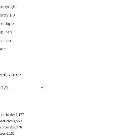
copyright
birdy 1.0
zeitlupe
spuren
fähren
noe
zeiträume
lichtbilder
1,177
particles
3,550
wörter 809,978
tags
6,153