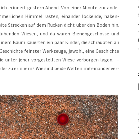
ich erin­nert ges­tern Abend: Von einer Minu­te zur ande­
mer­li­chen Him­mel ras­ten, ein­an­der locken­de, haken­
wei­te Stre­cken auf dem Rücken dicht über den Boden hin.
ü­hen­den Wie­sen, und da waren Bie­nen­ge­schos­se und
 einem Baum kau­er­ten ein paar Kin­der, die schraub­ten an
Geschich­te feins­ter Werk­zeu­ge, jawohl, eine Geschich­te
die unter jener vor­ge­stell­ten Wie­se ver­bor­gen lagen. –
er zu erin­nern? Wie sind bei­de Wel­ten mit­ein­an­der ver­