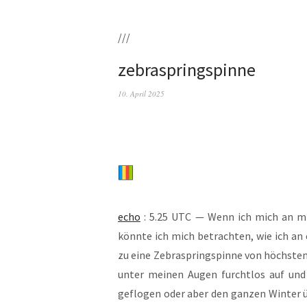
///
zebraspringspinne
10. April 2025
echo
: 5.25 UTC — Wenn ich mich an mich
könn­te ich mich betrach­ten, wie ich an
zu eine Zebra­spring­spin­ne von höchs­te
unter mei­nen Augen furcht­los auf und ab
geflo­gen oder aber den gan­zen Win­ter 