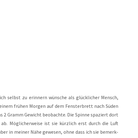
 selbst zu erin­nern wün­sche als glück­li­cher Mensch,
 einem frü­hen Mor­gen auf dem Fens­ter­brett nach Süden
ns 2 Gramm Gewicht beob­ach­te. Die Spin­ne spa­ziert dort
. Mög­li­cher­wei­se ist sie kürz­lich erst durch die Luft
über in mei­ner Nähe gewe­sen, ohne dass ich sie bemerk­