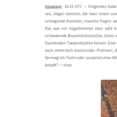
hima­la­ya
: 16.15 UTC — Fol­gen­des habe 
ren, Vögel näm­lich, die über einen som­
schla­gen­de Künst­ler, man­che flo­gen 
Das war ein Vogel­him­mel über wild bl
schwe­ben­de Brumm­krei­sel­pil­ze. Unter
fau­chen­den Tau­ben­köp­fen her­um. Eine 
auch elek­trisch knis­tern­der Pla­ti­nen, 
Ver­mag ich Tex­te oder zunächst eher Bil­d
knüpft? — stop