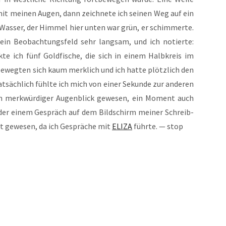
it mei­nen Augen, dann zeich­ne­te ich sei­nen Weg auf ein
 Was­ser, der Him­mel hier unten war grün, er schim­mer­te.
mein Beob­ach­tungs­feld sehr lang­sam, und ich notier­te:
­te ich fünf Gold­fi­sche, die sich in einem Halb­kreis im
beweg­ten sich kaum merk­lich und ich hat­te plötz­lich den
t­säch­lich fühl­te ich mich von einer Sekun­de zur ande­ren
in merk­wür­di­ger Augen­blick gewe­sen, ein Moment auch
ie­der einem Gespräch auf dem Bild­schirm mei­ner Schreib­
it gewe­sen, da ich Gesprä­che mit
ELIZA
führ­te. — stop