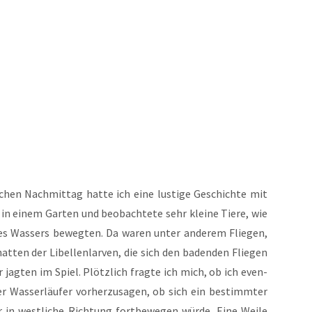
en Nach­mit­tag hat­te ich eine lus­ti­ge Geschich­te mit
n einem Gar­ten und beob­ach­te­te sehr klei­ne Tie­re, wie
des Was­sers beweg­ten. Da waren unter ande­rem Flie­gen,
t­ten der Libel­len­lar­ven, die sich den baden­den Flie­gen
er jag­ten im Spiel. Plötz­lich frag­te ich mich, ob ich even­
r Was­ser­läu­fer vor­her­zu­sa­gen, ob sich ein bestimm­ter
r in west­li­che Rich­tung fort­be­we­gen wür­de. Eine Wei­le