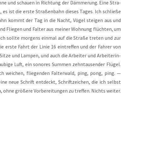
inne und schau­en in Rich­tung der Däm­me­rung. Eine Stra­
s ist die ers­te Stra­ßen­bahn die­ses Tages. Ich schlie­ße
en­bahn kommt der Tag in die Nacht, Vögel stei­gen aus und
nd Flie­gen und Fal­ter aus mei­ner Woh­nung flüch­ten, um
 Ich soll­te mor­gens ein­mal auf die Stra­ße tre­ten und zur
e ers­te Fahrt der Linie 16 ein­tref­fen und der Fah­rer von
Sit­ze und Lam­pen, und auch die Arbei­ter und Arbei­te­rin­
tau­bi­ge Luft, ein sono­res Sum­men zehn­tau­sen­der Flü­gel.
ch wei­chen, flie­gen­den Fal­ter­wald, ping, pong, ping. —
ine neue Schrift ent­deckt, Schrift­zei­chen, die ich selbst
, ohne grö­ße­re Vor­be­rei­tun­gen zu tref­fen. Nichts wei­ter.