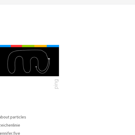
about particles
zeichenlinie
jennifer.five