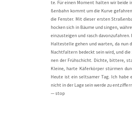
te. Für einen Moment hal­ten wir bei­de 
ßen­bahn kommt um die Kur­ve gefah­ren, e
die Fens­ter. Mit die­ser ers­ten Stra­ß
hocken sich in Bäu­me und sin­gen, wäh­re
ein­zu­stei­gen und rasch davon­zu­fah­ren.
Hal­te­stel­le gehen und war­ten, da nun di
Nacht­fal­tern bedeckt sein wird, und die 
nen der Früh­schicht. Dich­te, bit­te­re, s
Klei­ne, har­te Käfer­kör­per stür­men dur
Heu­te ist ein selt­sa­mer Tag. Ich habe e
nicht in der Lage sein wer­de zu ent­zif­fern
— stop