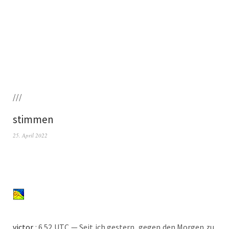
///
stimmen
25. April 2022
vic­tor
: 6.52 UTC — Seit ich ges­tern, gegen den Mor­gen zu,