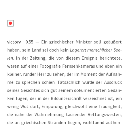
vic­to­ry
: 0.55 — Ein grie­chi­scher Minis­ter soll geäu­ßert
haben, sein Land sei doch kein
Lage­r­ort mensch­li­cher See­
len
. In der Zei­tung, die von die­sem Ereig­nis berich­te­te,
waren auf einer Foto­gra­fie Fern­seh­ka­me­ras und eben ein
klei­ner, run­der Herr zu sehen, der im Moment der Auf­nah­
me zu spre­chen schien. Tat­säch­lich wür­de der Aus­druck
sei­nes Gesich­tes sich gut sei­nem doku­men­tier­ten Gedan­
ken fügen, der in der Bild­un­ter­schrift ver­zeich­net ist, ein
wenig Wut dort, Empö­rung, gleich­wohl eine Trau­rig­keit,
die nahe der Wahr­neh­mung tau­sen­der Ret­tungs­wes­ten,
die an grie­chi­schen Strän­den lie­gen, wohl­tu­end authen­