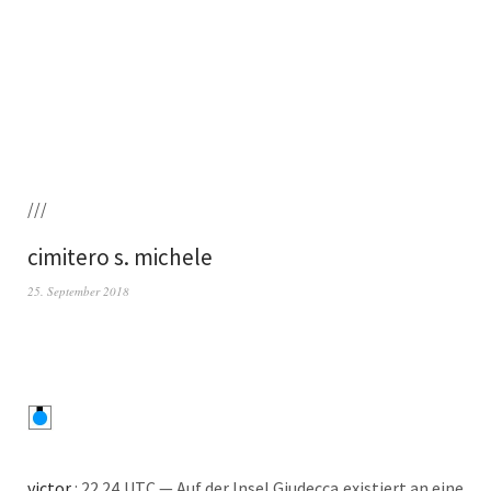
///
cimitero s. michele
25. September 2018
vic­tor
: 22.24 UTC — Auf der Insel Giudec­ca exis­tiert an eine