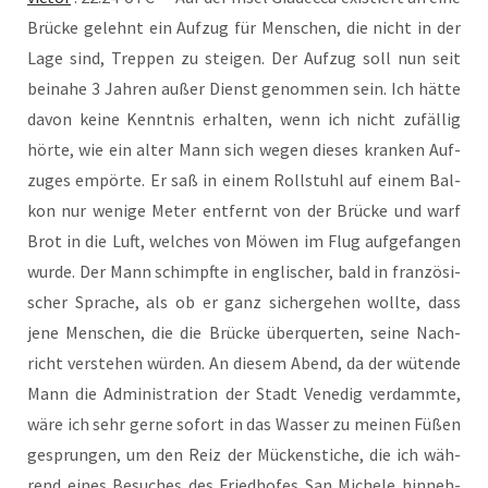
Brü­cke gelehnt ein Auf­zug für Men­schen, die nicht in der
Lage sind, Trep­pen zu stei­gen. Der Auf­zug soll nun seit
bei­na­he 3 Jah­ren außer Dienst genom­men sein. Ich hät­te
davon kei­ne Kennt­nis erhal­ten, wenn ich nicht zufäl­lig
hör­te, wie ein alter Mann sich wegen die­ses kran­ken Auf­
zu­ges empör­te. Er saß in einem Roll­stuhl auf einem Bal­
kon nur weni­ge Meter ent­fernt von der Brü­cke und warf
Brot in die Luft, wel­ches von Möwen im Flug auf­ge­fan­gen
wur­de. Der Mann schimpf­te in eng­li­scher, bald in fran­zö­si­
scher Spra­che, als ob er ganz sicher­ge­hen woll­te, dass
jene Men­schen, die die Brü­cke über­quer­ten, sei­ne Nach­
richt ver­ste­hen wür­den. An die­sem Abend, da der wüten­de
Mann die Admi­nis­tra­ti­on der Stadt Vene­dig ver­damm­te,
wäre ich sehr ger­ne sofort in das Was­ser zu mei­nen Füßen
gesprun­gen, um den Reiz der Mücken­sti­che, die ich wäh­
rend eines Besu­ches des Fried­ho­fes San Miche­le hin­neh­