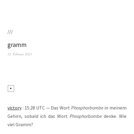
///
gramm
12. Februar 2023
vic­to­ry
: 15.28 UTC — Das Wort
Phos­phor­bom­be
in mei­nem
Gehirn, sobald ich das Wort
Phos­phor­bom­be
den­ke. Wie
viel Gramm?