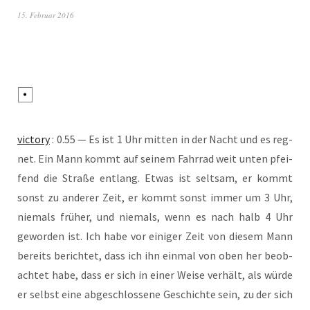
15. Februar 2016
vic­to­ry
: 0.55 — Es ist 1 Uhr mit­ten in der Nacht und es reg­
net. Ein Mann kommt auf sei­nem Fahr­rad weit unten pfei­
fend die Stra­ße ent­lang. Etwas ist selt­sam, er kommt
sonst zu ande­rer Zeit, er kommt sonst immer um 3 Uhr,
nie­mals frü­her, und nie­mals, wenn es nach halb 4 Uhr
gewor­den ist. Ich habe vor eini­ger Zeit von die­sem Mann
bereits berich­tet, dass ich ihn ein­mal von oben her beob­
ach­tet habe, dass er sich in einer Wei­se ver­hält, als wür­de
er selbst eine abge­schlos­se­ne Geschich­te sein, zu der sich