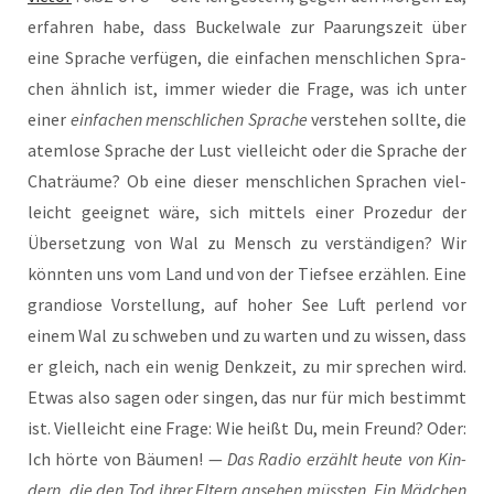
erfah­ren habe, dass Buckel­wa­le zur Paa­rungs­zeit über
eine Spra­che ver­fü­gen, die ein­fa­chen mensch­li­chen Spra­
chen ähn­lich ist, immer wie­der die Fra­ge, was ich unter
einer
ein­fa­chen mensch­li­chen Spra­che
ver­ste­hen soll­te, die
atem­lo­se Spra­che der Lust viel­leicht oder die Spra­che der
Chat­räu­me? Ob eine die­ser mensch­li­chen Spra­chen viel­
leicht geeig­net wäre, sich mit­tels einer Pro­ze­dur der
Über­set­zung von Wal zu Mensch zu ver­stän­di­gen? Wir
könn­ten uns vom Land und von der Tief­see erzäh­len. Eine
gran­dio­se Vor­stel­lung, auf hoher See Luft per­lend vor
einem Wal zu schwe­ben und zu war­ten und zu wis­sen, dass
er gleich, nach ein wenig Denk­zeit, zu mir spre­chen wird.
Etwas also sagen oder sin­gen, das nur für mich bestimmt
ist. Viel­leicht eine Fra­ge: Wie heißt Du, mein Freund? Oder:
Ich hör­te von Bäu­men! —
Das Radio erzählt heu­te von Kin­
dern, die den Tod ihrer Eltern anse­hen müss­ten. Ein Mäd­chen