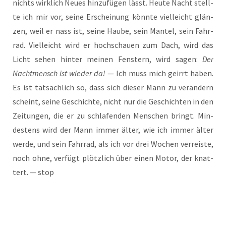
nichts wirk­lich Neu­es hin­zu­fü­gen lässt. Heu­te Nacht stell­
te ich mir vor, sei­ne Erschei­nung könn­te viel­leicht glän­
zen, weil er nass ist, sei­ne Hau­be, sein Man­tel, sein Fahr­
rad. Viel­leicht wird er hoch­schau­en zum Dach, wird das
Licht sehen hin­ter mei­nen Fens­tern, wird sagen:
Der
Nacht­mensch ist wie­der da!
— Ich muss mich geirrt haben.
Es ist tat­säch­lich so, dass sich die­ser Mann zu ver­än­dern
scheint, sei­ne Geschich­te, nicht nur die Geschich­ten in den
Zei­tun­gen, die er zu schla­fen­den Men­schen bringt. Min­
des­tens wird der Mann immer älter, wie ich immer älter
wer­de, und sein Fahr­rad, als ich vor drei Wochen ver­reis­te,
noch ohne, ver­fügt plötz­lich über einen Motor, der knat­
tert. — stop