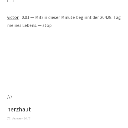
vic­tor
: 0.01 — Mit/in die­ser Minu­te beginnt der 20428. Tag
mei­nes Lebens. — stop
///
herzhaut
26. Februar 2016