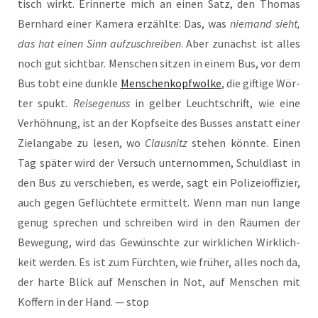
tisch wirkt. Erin­ner­te mich an einen Satz, den Tho­mas
Bern­hard einer Kame­ra erzähl­te: Das, was
nie­mand sieht,
das hat einen Sinn auf­zu­schrei­ben
. Aber zunächst ist alles
noch gut sicht­bar. Men­schen sit­zen in einem Bus, vor dem
Bus tobt eine dunk­le
Men­schen­kopf­wol­ke
, die gif­ti­ge Wör­
ter spukt.
Rei­se­ge­nuss
in gel­ber Leucht­schrift, wie eine
Ver­höh­nung, ist an der Kopf­sei­te des Bus­ses anstatt einer
Ziel­an­ga­be zu lesen, wo
Claus­nitz
ste­hen könn­te. Einen
Tag spä­ter wird der Ver­such unter­nom­men, Schuld­last in
den Bus zu ver­schie­ben, es wer­de, sagt ein Poli­zei­of­fi­zier,
auch gegen Geflüch­te­te ermit­telt. Wenn man nun lan­ge
genug spre­chen und schrei­ben wird in den Räu­men der
Bewe­gung, wird das Gewünsch­te zur wirk­li­chen Wirk­lich­
keit wer­den. Es ist zum Fürch­ten, wie frü­her, alles noch da,
der har­te Blick auf Men­schen in Not, auf Men­schen mit
Kof­fern in der Hand. — stop