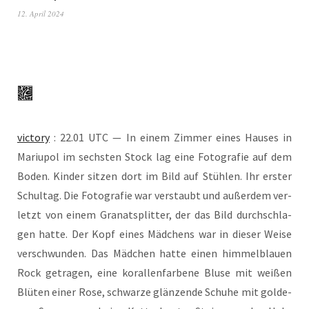
12. April 2024
vic­to­ry
: 22.01 UTC — In einem Zim­mer eines Hau­ses in
Mariu­pol im sechs­ten Stock lag eine Foto­gra­fie auf dem
Boden. Kin­der sit­zen dort im Bild auf Stüh­len. Ihr ers­ter
Schul­tag. Die Foto­gra­fie war ver­staubt und außer­dem ver­
letzt von einem Gra­nat­split­ter, der das Bild durch­schla­
gen hat­te. Der Kopf eines Mäd­chens war in die­ser Wei­se
ver­schwun­den. Das Mäd­chen hat­te einen him­mel­blau­en
Rock getra­gen, eine koral­len­far­be­ne Blu­se mit wei­ßen
Blü­ten einer Rose, schwar­ze glän­zen­de Schu­he mit gol­de­