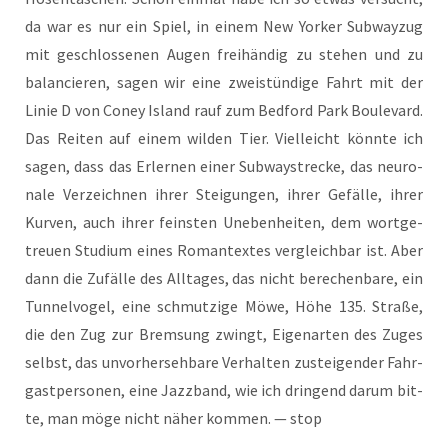
da war es nur ein Spiel, in einem New Yor­ker Sub­way­zug
mit geschlos­se­nen Augen frei­hän­dig zu ste­hen und zu
balan­cie­ren, sagen wir eine zwei­stün­di­ge Fahrt mit der
Linie D von Coney Island rauf zum Bedford Park Bou­le­vard.
Das Rei­ten auf einem wil­den Tier. Viel­leicht könn­te ich
sagen, dass das Erler­nen einer Sub­waystre­cke, das neu­ro­
na­le Ver­zeich­nen ihrer Stei­gun­gen, ihrer Gefäl­le, ihrer
Kur­ven, auch ihrer feins­ten Uneben­hei­ten, dem wort­ge­
treu­en Stu­di­um eines Roman­tex­tes ver­gleich­bar ist. Aber
dann die Zufäl­le des All­ta­ges, das nicht bere­chen­ba­re, ein
Tun­nel­vo­gel, eine schmut­zi­ge Möwe, Höhe 135. Stra­ße,
die den Zug zur Brem­sung zwingt, Eigen­ar­ten des Zuges
selbst, das unvor­her­seh­ba­re Ver­hal­ten zustei­gen­der Fahr­
gast­per­so­nen, eine Jazz­band, wie ich drin­gend dar­um bit­
te, man möge nicht näher kom­men. — stop