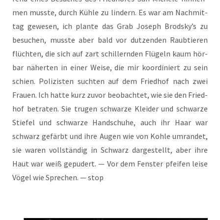
men muss­te, durch Küh­le zu lin­dern. Es war am Nach­mit­
tag gewe­sen, ich plan­te das Grab Joseph Brodsky’s zu
besu­chen, muss­te aber bald vor dut­zen­den Raub­tie­ren
flüch­ten, die sich auf zart schil­lern­den Flü­geln kaum hör­
bar näher­ten in einer Wei­se, die mir koor­di­niert zu sein
schien. Poli­zis­ten such­ten auf dem Fried­hof nach zwei
Frau­en. Ich hat­te kurz zuvor beob­ach­tet, wie sie den Fried­
hof betra­ten. Sie tru­gen schwar­ze Klei­der und schwar­ze
Stie­fel und schwar­ze Hand­schu­he, auch ihr Haar war
schwarz gefärbt und ihre Augen wie von Koh­le umran­det,
sie waren voll­stän­dig in Schwarz dar­ge­stellt, aber ihre
Haut war weiß gepu­dert. — Vor dem Fens­ter pfei­fen lei­se
Vögel wie Spre­chen. — stop