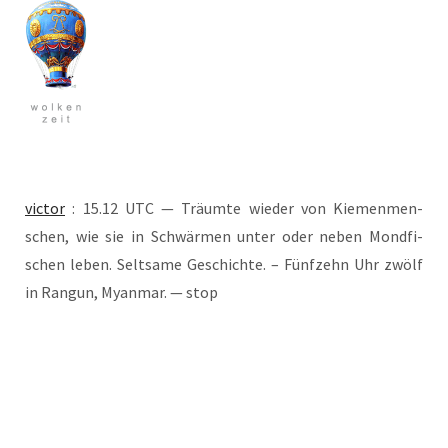
vic­tor
: 15.12 UTC — Träum­te wie­der von Kie­men­men­
schen, wie sie in Schwär­men unter oder neben Mond­fi­
schen leben. Selt­sa­me Geschich­te. – Fünf­zehn Uhr zwölf
in Ran­gun, Myan­mar. — stop