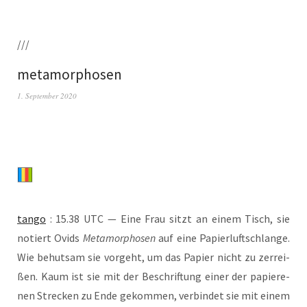
///
metamorphosen
1. September 2020
tan­go
: 15.38 UTC — Eine Frau sitzt an einem Tisch, sie
notiert Ovids
Meta­mor­pho­sen
auf eine Papier­luft­schlan­ge.
Wie behut­sam sie vor­geht, um das Papier nicht zu zer­rei­
ßen. Kaum ist sie mit der Beschrif­tung einer der papie­re­
nen Stre­cken zu Ende gekom­men, ver­bin­det sie mit einem