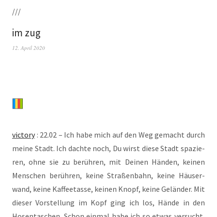
///
im zug
12. April 2020
vic­to­ry
: 22.02 – Ich habe mich auf den Weg gemacht durch
mei­ne Stadt. Ich dach­te noch, Du wirst die­se Stadt spa­zie­
ren, ohne sie zu berüh­ren, mit Dei­nen Hän­den, kei­nen
Men­schen berüh­ren, kei­ne Stra­ßen­bahn, kei­ne Häu­ser­
wand, kei­ne Kaf­fee­tas­se, kei­nen Knopf, kei­ne Gelän­der. Mit
die­ser Vor­stel­lung im Kopf ging ich los, Hän­de in den
Hosen­ta­schen. Schon ein­mal habe ich so etwas ver­sucht,