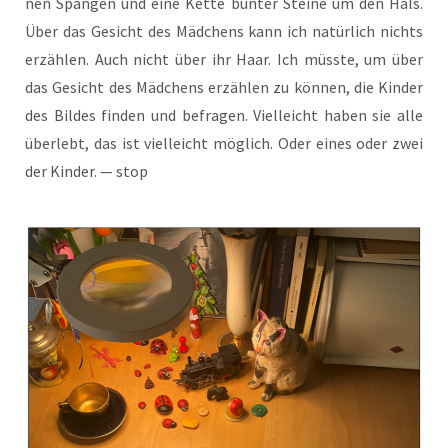
nen Span­gen und eine Ket­te bun­ter Stei­ne um den Hals.
Über das Gesicht des Mäd­chens kann ich natür­lich nichts
erzäh­len. Auch nicht über ihr Haar. Ich müss­te, um über
das Gesicht des Mäd­chens erzäh­len zu kön­nen, die Kin­der
des Bil­des fin­den und befra­gen. Viel­leicht haben sie alle
über­lebt, das ist viel­leicht mög­lich. Oder eines oder zwei
der Kin­der. — stop