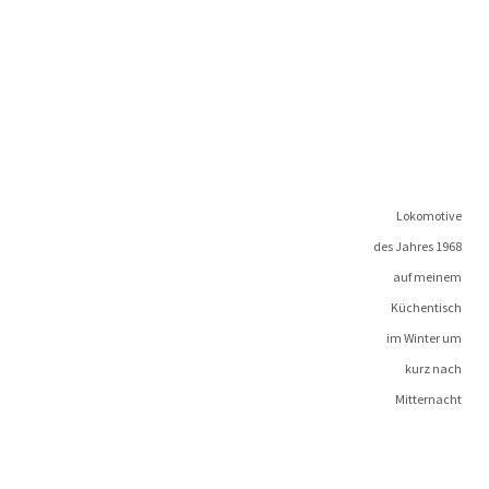
Loko­mo­ti­ve
des Jah­res 1968
auf meinem
Küchentisch
im Win­ter um
kurz nach
Mitternacht