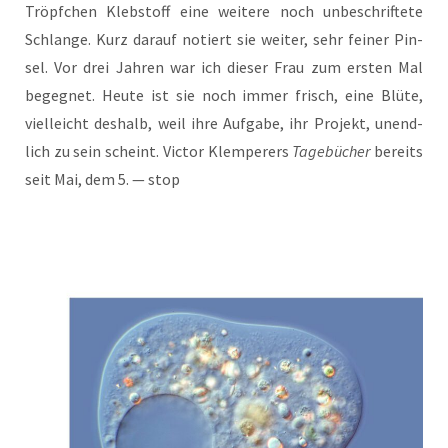
Tröpf­chen Kleb­stoff eine wei­te­re noch unbe­schrif­te­te
Schlan­ge. Kurz dar­auf notiert sie wei­ter, sehr fei­ner Pin­
sel. Vor drei Jah­ren war ich die­ser Frau zum ers­ten Mal
begeg­net. Heu­te ist sie noch immer frisch, eine Blü­te,
viel­leicht des­halb, weil ihre Auf­ga­be, ihr Pro­jekt, unend­
lich zu sein scheint. Vic­tor Klem­pe­rers
Tage­bü­cher
bereits
seit Mai, dem 5. — stop