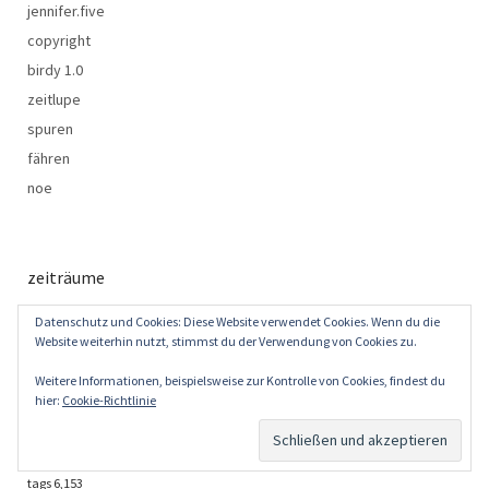
jennifer.five
copyright
birdy 1.0
zeitlupe
spuren
fähren
noe
zeiträume
Datenschutz und Cookies: Diese Website verwendet Cookies. Wenn du die
Website weiterhin nutzt, stimmst du der Verwendung von Cookies zu.
Weitere Informationen, beispielsweise zur Kontrolle von Cookies, findest du
hier:
Cookie-Richtlinie
lichtbilder
1,177
particles
3,550
wörter 809,978
tags
6,153