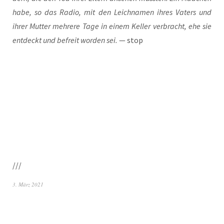
habe, so das Radio, mit den Leich­na­men ihres Vaters und
ihrer Mut­ter meh­re­re Tage in einem Kel­ler ver­bracht, ehe sie
ent­deckt und befreit wor­den sei.
— stop
///
3. März 2021