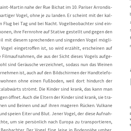
int-Mar­tin nahe der Rue Bichat im 10. Pari­ser Arron­dis­
ar­ti­ger Vogel, ohne je zu lan­den. Er scheint mit der kal­
m Flug bei Tag und bei Nacht. Vogel­be­ob­ach­ter sind ein­
­ko­nen, ihre Fern­roh­re auf Sta­ti­ve gestellt und gegen den
weil mit die­sem spre­chen­den und sin­gen­den Vogel mög­li­
Vogel ein­ge­trof­fen ist, so wird erzählt, erschei­nen auf
te Film­auf­nah­men, die aus der Sicht die­ses Vogels auf­ge­
hl sind Geräu­sche ver­zeich­net, sodass nun das Wei­nen
r­neh­men ist, auch auf den Bild­schir­men der Hand­te­le­fo­
n woh­nen ohne einen Fuß­bo­den, weil dort hin­durch der
l­ab­wärts strömt. Die Kin­der sind krank, das kann man
n öff­net. Auch die Eltern der Kin­der sind krank, sie tra­
en und Bei­nen und auf ihren mage­ren Rücken. Vul­ka­ne
nd spei­en Eiter und Blut. Jener Vogel, der die­se Auf­nah­
­te, um sie per­sön­lich nach Euro­pa zu trans­por­tie­ren,
Beob­ach­ter. Der Vogel flog lei­se in Boden­nä­he umher,