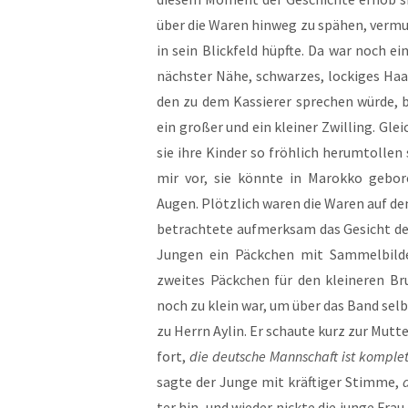
über die Waren hin­weg zu spä­hen, ver­mu
in sein Blick­feld hüpf­te. Da war noch 
nächs­ter Nähe, schwar­zes, locki­ges Haar
den zu dem Kas­sie­rer spre­chen wür­de, bei
ein gro­ßer und ein klei­ner Zwil­ling. Glei
sie ihre Kin­der so fröh­lich her­um­tol­len
mir vor, sie könn­te in Marok­ko gebo­re
Augen. Plötz­lich waren die Waren auf dem
betrach­te­te auf­merk­sam das Gesicht de
Jun­gen ein Päck­chen mit Sam­mel­bil­de
zwei­tes Päck­chen für den klei­ne­ren B
noch zu klein war, um über das Band selb
zu Herrn Aylin. Er schau­te kurz zur Mut­ter
fort,
die deut­sche Mann­schaft ist kom­plet
sag­te der Jun­ge mit kräf­ti­ger Stim­me,
a
ter hin, und wie­der nick­te die jun­ge Frau