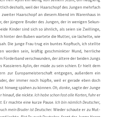
t­lich des­halb, weil der Haar­schopf des Jun­gen mehr­fach
ein zwei­ter Haar­schopf an die­sem Abend im Waren­haus in
, der jün­ge­re Bru­der des Jun­gen, der in weni­gen Sekun­
­de Kin­der sind sich so ähn­lich, als sei­en sie Zwil­lin­ge,
ch hin­ter den Buben war­te­te die Mut­ter, sie lächel­te, wie
 sah. Die jun­ge Frau trug ein bun­tes Kopf­tuch, ich stell­te
n wor­den sein, kräf­tig geschmink­ter Mund, herr­li­che
 För­der­band ver­schwun­den, der älte­re der bei­den Jungs
s Kas­sie­rers Aylin, der müde zu sein schien. Er hielt dem
rn zur Euro­pa­meis­ter­schaft ent­ge­gen, außer­dem ein
ru­der, der immer noch hüpf­te, weil er gera­de eben doch
st hin­weg spä­hen zu kön­nen.
Oh, dan­ke
, sag­te der Jun­ge
 hin­auf, die nick­te.
Ich habe schon fast alle Kar­ten
, fuhr er
t
. Er mach­te eine kur­ze Pau­se.
Ich bin näm­lich Deut­scher
,
uch mein Bru­der ist Deut­scher.
Wie­der schau­te er zu Mut­
 und lach­te.
Bist Du auch Deut­scher
, fragt der Jun­ge Herrn