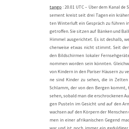
tan­go
: 20.01 UTC – Über dem Kanal de Sa
se­ment kreist seit drei Tagen ein krä­hen­
ten Win­ter­luft ein Gespräch zu füh­ren i
ge­trof­fen. Sie sit­zen auf Bän­ken und Bal
Him­mel aus­ge­rich­tet. Es ist des­halb, 
cher­wei­se etwas nicht stimmt. Seit der 
den Bild­schir­men loka­ler Fern­seh­ge­rä­
nom­men wor­den sein könn­ten. Gleich­wo
von Kin­dern in den Pari­ser Häu­sern zu ve
ne sind Kin­der zu sehen, die in Zel­te
Schlamm, der von den Ber­gen kommt, ta
sehen, sobald man die erschro­cke­nen Auge
gen Pus­teln im Gesicht und auf den Arm
wach­sen auf den Kör­pern der Men­schen u
men in einer afri­ka­ni­schen Gegend mach
war und ist noch immer ein gedul­di­ger 