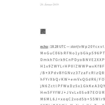
20. Januar 2019
echo
: 18.28 UTC —
start
/v W p 2 0 Y c x v I 
M n G u C 0 6 b R F N o 1 y b G k p 5 9 6 P 
D m k h 7 G r k 9 C n P D y o B N V E 2 X X P 
H 1 x 9 Z W Y L r H P 0 I Z W W P w x K f 8 F p
/ B + X P d v B Y G N v z 3 7 z a F c R I z Q 8 
h F Y r X b Q r K W + e m V x Q G d R 6 / F O l
j N 6 Z c t l P F W a D z S x 1 G k K e A 3 Q Y 
H m 5 F Y f W J + J V x L x 0 S o 8 7 E O U R 
M 6 M L 6 J + x o q C 2 v o d 5 b + 5 5 W l r 9