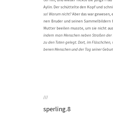
Aylin. Der schüt­tel­te den Kopf und schnit
so! War­um nicht?
Aber das war gewe­sen, e
nen Bru­der und sei­nen Sam­mel­bil­dern 
Mut­ter beei­len muss­te, um sie nicht au
indem man Men­schen neben Stra­ßen der Sta
zu den Toten gelegt. Dort, im Fläsch­chen, 
be­nen Men­schen und der Tag sei­ner Gebur
///
sperling.8