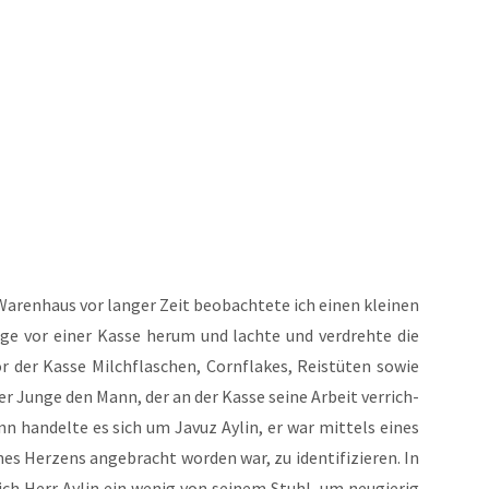
en­haus vor lan­ger Zeit beob­ach­te­te ich einen klei­nen
­ge vor einer Kas­se her­um und lach­te und ver­dreh­te die
 der Kas­se Milch­fla­schen, Corn­flakes, Reistü­ten sowie
r Jun­ge den Mann, der an der Kas­se sei­ne Arbeit ver­rich­
n han­del­te es sich um Javuz Aylin, er war mit­tels eines
s Her­zens ange­bracht wor­den war, zu iden­ti­fi­zie­ren. In
h Herr Aylin ein wenig von sei­nem Stuhl, um neu­gie­rig