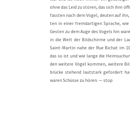
ohne das Leid zu stö­ren, das sich ihm öff­
fass­ten nach dem Vogel, deu­ten auf ihn,
ten in einer fremd­ar­ti­gen Spra­che, wi
Ges­ten zu dem Auge des Vogels hin waren
in die Welt der Bild­schir­me und der La
Saint-Mar­tin nahe der Rue Bichat im 10.
das so ist und wie lan­ge die Heim­su­chun
den wei­te­re Vögel kom­men, wei­te­re Bil
brü­cke ste­hend laut­stark gefor­dert 
waren Schüs­se zu hören. — stop