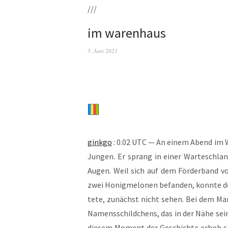
///
im warenhaus
5. Juni 2023
gink­go
: 0.02 UTC — An einem Abend im War
Jun­gen. Er sprang in einer War­te­schlan
Augen. Weil sich auf dem För­der­band vor
zwei Honig­me­lo­nen befan­den, konn­te de
te­te, zunächst nicht sehen. Bei dem Man
Namens­schild­chens, das in der Nähe sei­ne
die­sem Moment der Geschich­te erhob sic