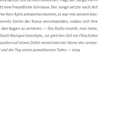
t eine freund­li­che Gri­mas­se. Der Jun­ge setz­te nach:
Ach
he Herr Aylin ant­wor­ten konn­te, er war mit sei­nem klei­
bereits hin­ter der Kas­se ver­schwun­den, sodass sich ihre
s den Augen zu ver­lie­ren. —
Das Radio erzählt, man habe,
dt Mariu­pol beer­dig­te, zur glei­chen Zeit ein Fläsch­chen
wur­den auf einem Zet­tel ver­zeich­net der Name des ver­stor­
t und der Tag sei­nes gewalt­sa­men Todes.
— stop