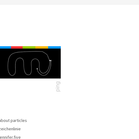
about particles
zeichenlinie
jennifer.five