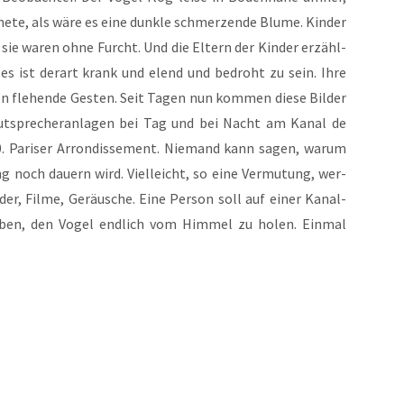
ne­te, als wäre es eine dunk­le schmer­zen­de Blu­me. Kin­der
 sie waren ohne Furcht. Und die Eltern der Kin­der erzähl­
e es ist der­art krank und elend und bedroht zu sein. Ihre
 fle­hen­de Ges­ten. Seit Tagen nun kom­men die­se Bil­der
ut­spre­cher­an­la­gen bei Tag und bei Nacht am Kanal de
 Pari­ser Arron­dis­se­ment. Nie­mand kann sagen, war­um
g noch dau­ern wird. Viel­leicht, so eine Ver­mu­tung, wer­
­der, Fil­me, Geräu­sche. Eine Per­son soll auf einer Kanal­
haben, den Vogel end­lich vom Him­mel zu holen. Ein­mal