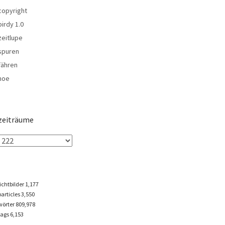
copyright
birdy 1.0
zeitlupe
spuren
fähren
noe
zeiträume
lichtbilder
1,177
particles
3,550
wörter 809,978
tags
6,153