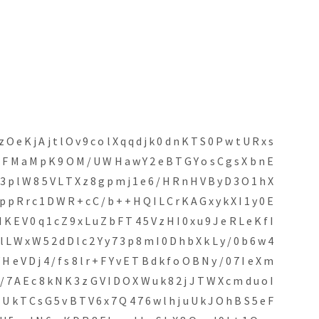
z O e K j A j t l O v 9 c o l X q q d j k 0 d n K T S 0 P w t U R x s
T F M a M p K 9 O M / U W H a w Y 2 e B T G Y o s C g s X b n E
3 p l W 8 5 V L T X z 8 g p m j 1 e 6 / H R n H V B y D 3 O 1 h X
 p R r c 1 D W R + c C / b + + H Q I L C r K A G x y k X I 1 y 0 E
I K E V 0 q 1 c Z 9 x L u Z b F T 4 5 V z H I 0 x u 9 J e R L e K f I
 L W x W 5 2 d D l c 2 Y y 7 3 p 8 m I 0 D h b X k L y / 0 b 6 w 4
H e V D j 4 / f s 8 l r + F Y v E T B d k f o O B N y / 0 7 I e X m
/ 7 A E c 8 k N K 3 z G V I D O X W u k 8 2 j J T W X c m d u o I
 U k T C s G 5 v B T V 6 x 7 Q 4 7 6 w l h j u U k J O h B S 5 e F