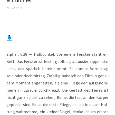
ein zimmer
27. Juli 2012
alpha
: 6.28 — Halb­dun­kel. Vor einem Fens­ter steht ein
Bett. Das Fens­ter ist leicht geöff­net, Jalou­sien rip­pen das
Licht, das spär­lich her­ein­kommt. Es könn­te Vor­mit­tag
sein oder Nach­mit­tag. Zufäl­lig habe ich den Film in genau
dem Moment ange­hal­ten, als eine Flie­ge den auf­ge­nom­
me­nen Flug­raum durch­kreuzt. Die Gestalt des Tie­res ist
nicht ganz scharf zu sehen, Bei­ne, die fest an den Kör­per
gepresst sind. Es ist die ers­te Flie­ge, die ich in die­ser Hal­
tung wahr­neh­me, ein klei­ner Vogel, den­ke ich im ers­ten