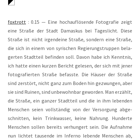
fox­trott
: 0.15 — Eine hoch­auf­lö­sen­de Foto­gra­fie zeigt
eine Stra­ße der Stadt Damas­kus bei Tages­licht. Die­se
Stra­ße ist nicht irgend­ei­ne Stra­ße, son­dern eine Stra­ße,
die sich in einem von syri­schen Regie­rungs­trup­pen bela­
ger­ten Stadt­teil befin­den soll. Davon habe ich Kennt­nis,
ich hat­te einen kur­zen Bericht gele­sen, der sich mit jener
foto­gra­fier­ten Stra­ße befass­te. Die Häu­ser der Stra­ße
sind zer­stört, nicht ganz zum Boden hin gezwun­gen, aber
sie sind Rui­nen, sind unbe­wohn­bar gewor­den. Man erzählt,
die Stra­ße, ein gan­zer Stadt­teil und die in ihm leben­den
Men­schen sei­en voll­stän­dig von der Ver­sor­gung abge­
schnit­ten, kein Trink­was­ser, kei­ne Nah­rung. Hun­der­te
Men­schen sol­len bereits ver­hun­gert sein. Die Auf­nah­me
nun lich­tet tau­sen­de im Infer­no leben­de Men­schen ab,