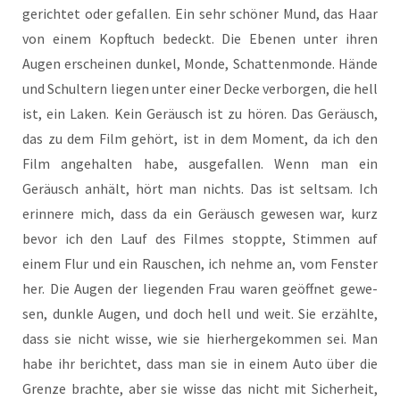
gerich­tet oder gefal­len. Ein sehr schö­ner Mund, das Haar
von einem Kopf­tuch bedeckt. Die Ebe­nen unter ihren
Augen erschei­nen dun­kel, Mon­de, Schat­ten­mon­de. Hän­de
und Schul­tern lie­gen unter einer Decke ver­bor­gen, die hell
ist, ein Laken. Kein Geräusch ist zu hören. Das Geräusch,
das zu dem Film gehört, ist in dem Moment, da ich den
Film ange­hal­ten habe, aus­ge­fal­len. Wenn man ein
Geräusch anhält, hört man nichts. Das ist selt­sam. Ich
erin­ne­re mich, dass da ein Geräusch gewe­sen war, kurz
bevor ich den Lauf des Fil­mes stopp­te, Stim­men auf
einem Flur und ein Rau­schen, ich neh­me an, vom Fens­ter
her. Die Augen der lie­gen­den Frau waren geöff­net gewe­
sen, dunk­le Augen, und doch hell und weit. Sie erzähl­te,
dass sie nicht wis­se, wie sie hier­her­ge­kom­men sei. Man
habe ihr berich­tet, dass man sie in einem Auto über die
Gren­ze brach­te, aber sie wis­se das nicht mit Sicher­heit,