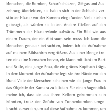
Men­schen, die Bom­ben, Scharf­schüt­zen, Gift­gas und Aus­
zeh­rung über­leb­ten, sie haben sich in der Schlucht zer­
stör­ter Häu­ser vor der Kame­ra ein­ge­fun­den. Vie­le ste­hen
gebeugt, als wür­den sie beten. Ande­re flie­ßen auf den
Trüm­mern der Häu­ser­wän­de auf­wärts. Ein Bild wie aus
einem Traum, der ein Alb­traum sein muss. Ich kann die
Men­schen genau­er betrach­ten, indem ich die Auf­nah­me
auf mei­nem Bild­schirm ver­grö­ße­re. Aus einer Men­ge tre­
ten ein­zel­ne Men­schen her­vor, ein Mann mit lich­tem Bart
und Bril­le, eine jun­ge Frau, die ein grü­nes Kopf­tuch trägt.
In dem Moment der Auf­nah­me legt sie ihre Hän­de vor den
Mund. Vie­le der Men­schen schei­nen wie die jun­ge Frau in
das Objek­tiv der Kame­ra zu bli­cken. Für einen Augen­blick
mei­ne ich, dass sie aus ihren Kel­lern gekom­men sein
könn­ten, trotz der Gefahr von Ton­nen­bom­ben umge­
bracht zu wer­den, um auf die­se Auf­nah­me zu kom­men, um