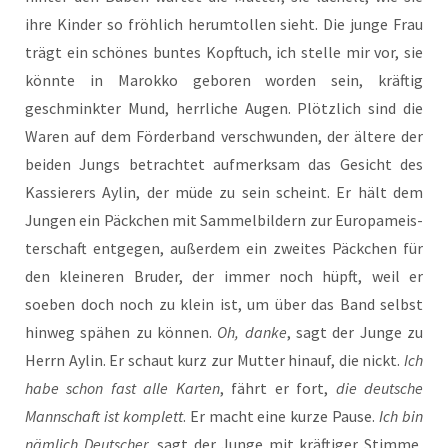
ihre Kin­der so fröh­lich her­um­tol­len sieht. Die jun­ge Frau
trägt ein schö­nes bun­tes Kopf­tuch, ich stel­le mir vor, sie
könn­te in Marok­ko gebo­ren wor­den sein, kräf­tig
geschmink­ter Mund, herr­li­che Augen. Plötz­lich sind die
Waren auf dem För­der­band ver­schwun­den, der älte­re der
bei­den Jungs betrach­tet auf­merk­sam das Gesicht des
Kas­sie­rers Aylin, der müde zu sein scheint. Er hält dem
Jun­gen ein Päck­chen mit Sam­mel­bil­dern zur Euro­pa­meis­
ter­schaft ent­ge­gen, außer­dem ein zwei­tes Päck­chen für
den klei­ne­ren Bru­der, der immer noch hüpft, weil er
soeben doch noch zu klein ist, um über das Band selbst
hin­weg spä­hen zu kön­nen.
Oh, dan­ke
, sagt der Jun­ge zu
Herrn Aylin. Er schaut kurz zur Mut­ter hin­auf, die nickt.
Ich
habe schon fast alle Kar­ten
, fährt er fort,
die deut­sche
Mann­schaft ist kom­plett
. Er macht eine kur­ze Pau­se.
Ich bin
näm­lich Deut­scher
, sagt der Jun­ge mit kräf­ti­ger Stim­me,