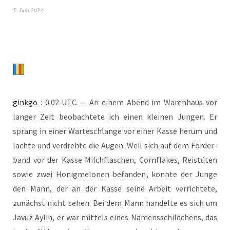
5. Juni 2023
gink­go
: 0.02 UTC — An einem Abend im Waren­haus vor
lan­ger Zeit beob­ach­te­te ich einen klei­nen Jun­gen. Er
sprang in einer War­te­schlan­ge vor einer Kas­se her­um und
lach­te und ver­dreh­te die Augen. Weil sich auf dem För­der­
band vor der Kas­se Milch­fla­schen, Corn­flakes, Reistü­ten
sowie zwei Honig­me­lo­nen befan­den, konn­te der Jun­ge
den Mann, der an der Kas­se sei­ne Arbeit ver­rich­te­te,
zunächst nicht sehen. Bei dem Mann han­del­te es sich um
Javuz Aylin, er war mit­tels eines Namens­schild­chens, das