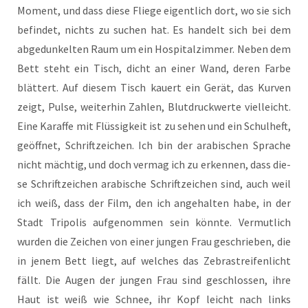
Moment, und dass die­se Flie­ge eigent­lich dort, wo sie sich
befin­det, nichts zu suchen hat. Es han­delt sich bei dem
abge­dun­kel­ten Raum um ein Hos­pi­tal­zim­mer. Neben dem
Bett steht ein Tisch, dicht an einer Wand, deren Far­be
blät­tert. Auf die­sem Tisch kau­ert ein Gerät, das Kur­ven
zeigt, Pul­se, wei­ter­hin Zah­len, Blut­druck­wer­te viel­leicht.
Eine Karaf­fe mit Flüs­sig­keit ist zu sehen und ein Schul­heft,
geöff­net, Schrift­zei­chen. Ich bin der ara­bi­schen Spra­che
nicht mäch­tig, und doch ver­mag ich zu erken­nen, dass die­
se Schrift­zei­chen ara­bi­sche Schrift­zei­chen sind, auch weil
ich weiß, dass der Film, den ich ange­hal­ten habe, in der
Stadt Tri­po­lis auf­ge­nom­men sein könn­te. Ver­mut­lich
wur­den die Zei­chen von einer jun­gen Frau geschrie­ben, die
in jenem Bett liegt, auf wel­ches das Zebra­strei­fen­licht
fällt. Die Augen der jun­gen Frau sind geschlos­sen, ihre
Haut ist weiß wie Schnee, ihr Kopf leicht nach links