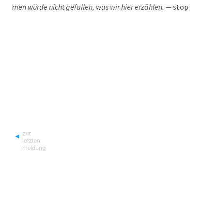
men wür­de nicht gefal­len, was wir hier erzäh­len. —
stop