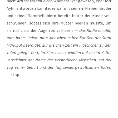
nach:
Ach so! War­um nicht?
Aber das war gewe­sen, ehe Herr
Aylin ant­wor­ten konn­te, er war mit sei­nem klei­nen Bru­der
und sei­nen Sam­mel­bil­dern bereits hin­ter der Kas­se ver­
schwun­den, sodass sich ihre Mut­ter beei­len muss­te, um
sie nicht aus den Augen zu ver­lie­ren. —
Das Radio erzählt,
man habe, indem man Men­schen neben Stra­ßen der Stadt
Mariu­pol beer­dig­te, zur glei­chen Zeit ein Fläsch­chen zu den
Toten gelegt. Dort, im Fläsch­chen, wur­den auf einem Zet­tel
ver­zeich­net der Name des ver­stor­be­nen Men­schen und der
Tag sei­ner Geburt und der Tag sei­nes gewalt­sa­men Todes.
— stop