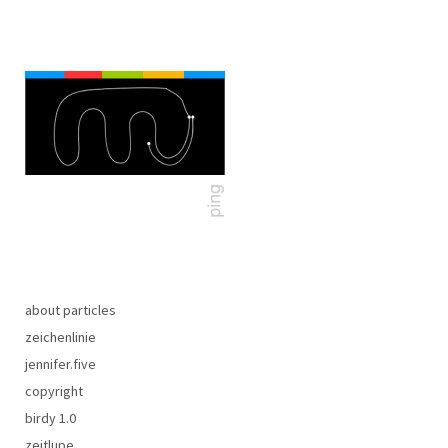
about particles
zeichenlinie
jennifer.five
copyright
birdy 1.0
zeitlupe