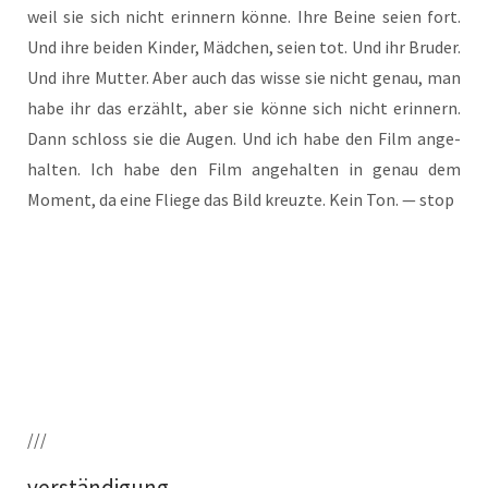
weil sie sich nicht erin­nern kön­ne. Ihre Bei­ne sei­en fort.
Und ihre bei­den Kin­der, Mäd­chen, sei­en tot. Und ihr Bru­der.
Und ihre Mut­ter. Aber auch das wis­se sie nicht genau, man
habe ihr das erzählt, aber sie kön­ne sich nicht erin­nern.
Dann schloss sie die Augen. Und ich habe den Film ange­
hal­ten. Ich habe den Film ange­hal­ten in genau dem
Moment, da eine Flie­ge das Bild kreuz­te. Kein Ton. — stop
///
verständigung