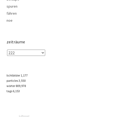
spuren
fähren
noe
zeiträume
lichtbilder
1,177
particles
3,550
wörter 809,978
tags
6,153