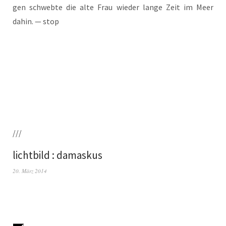
gen schweb­te die alte Frau wie­der lan­ge Zeit im Meer
dahin. — stop
///
lichtbild : damaskus
20. März 2014