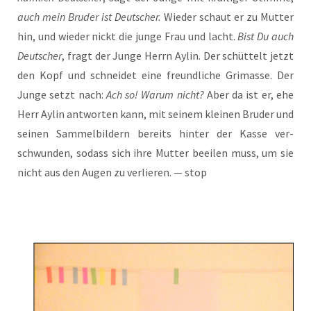
auch mein Bru­der ist Deut­scher.
Wie­der schaut er zu Mut­ter
hin, und wie­der nickt die jun­ge Frau und lacht.
Bist Du auch
Deut­scher
, fragt der Jun­ge Herrn Aylin. Der schüt­telt jetzt
den Kopf und schnei­det eine freund­li­che Gri­mas­se. Der
Jun­ge setzt nach:
Ach so! War­um nicht?
Aber da ist er, ehe
Herr Aylin ant­wor­ten kann, mit sei­nem klei­nen Bru­der und
sei­nen Sam­mel­bil­dern bereits hin­ter der Kas­se ver­
schwun­den, sodass sich ihre Mut­ter beei­len muss, um sie
nicht aus den Augen zu ver­lie­ren. — stop