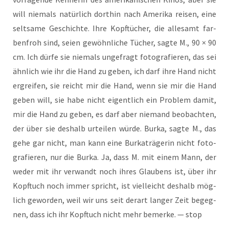
will nie­mals natür­lich dort­hin nach Ame­ri­ka rei­sen, eine
selt­sa­me Geschich­te. Ihre Kopf­tü­cher, die alle­samt far­
ben­froh sind, sei­en gewöhn­li­che Tücher, sag­te M., 90 × 90
cm. Ich dür­fe sie nie­mals unge­fragt foto­gra­fie­ren, das sei
ähn­lich wie ihr die Hand zu geben, ich darf ihre Hand nicht
ergrei­fen, sie reicht mir die Hand, wenn sie mir die Hand
geben will, sie habe nicht eigent­lich ein Pro­blem damit,
mir die Hand zu geben, es darf aber nie­mand beob­ach­ten,
der über sie des­halb urtei­len wür­de. Bur­ka, sag­te M., das
gehe gar nicht, man kann eine Bur­ka­trä­ge­rin nicht foto­
gra­fie­ren, nur die Bur­ka. Ja, dass M. mit einem Mann, der
weder mit ihr ver­wandt noch ihres Glau­bens ist, über ihr
Kopf­tuch noch immer spricht, ist viel­leicht des­halb mög­
lich gewor­den, weil wir uns seit der­art lan­ger Zeit begeg­
nen, dass ich ihr Kopf­tuch nicht mehr bemer­ke. — stop