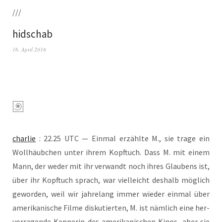
///
hidschab
16. April 2018
char­lie
: 22.25 UTC — Ein­mal erzähl­te M., sie tra­ge ein
Woll­häub­chen unter ihrem Kopf­tuch. Dass M. mit einem
Mann, der weder mit ihr ver­wandt noch ihres Glau­bens ist,
über ihr Kopf­tuch sprach, war viel­leicht des­halb mög­lich
gewor­den, weil wir jah­re­lang immer wie­der ein­mal über
ame­ri­ka­ni­sche Fil­me dis­ku­tier­ten, M. ist näm­lich eine her­
vor­ra­gen­de Ken­ne­rin des ame­ri­ka­ni­schen Kinos, aber sie