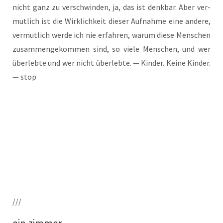
nicht ganz zu ver­schwin­den, ja, das ist denk­bar. Aber ver­
mut­lich ist die Wirk­lich­keit die­ser Auf­nah­me eine ande­re,
ver­mut­lich wer­de ich nie erfah­ren, war­um die­se Men­schen
zusam­men­ge­kom­men sind, so vie­le Men­schen, und wer
über­leb­te und wer nicht über­leb­te. — Kin­der. Kei­ne Kin­der.
— stop
///