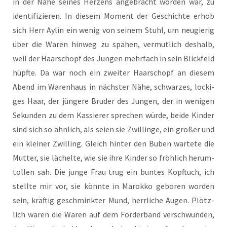
in der Nähe sei­nes Her­zens ange­bracht wor­den war, zu
iden­ti­fi­zie­ren. In die­sem Moment der Geschich­te erhob
sich Herr Aylin ein wenig von sei­nem Stuhl, um neu­gie­rig
über die Waren hin­weg zu spä­hen, ver­mut­lich des­halb,
weil der Haar­schopf des Jun­gen mehr­fach in sein Blick­feld
hüpf­te. Da war noch ein zwei­ter Haar­schopf an die­sem
Abend im Waren­haus in nächs­ter Nähe, schwar­zes, locki­
ges Haar, der jün­ge­re Bru­der des Jun­gen, der in weni­gen
Sekun­den zu dem Kas­sie­rer spre­chen wür­de, bei­de Kin­der
sind sich so ähn­lich, als sei­en sie Zwil­lin­ge, ein gro­ßer und
ein klei­ner Zwil­ling. Gleich hin­ter den Buben war­te­te die
Mut­ter, sie lächel­te, wie sie ihre Kin­der so fröh­lich her­um­
tol­len sah. Die jun­ge Frau trug ein bun­tes Kopf­tuch, ich
stell­te mir vor, sie könn­te in Marok­ko gebo­ren wor­den
sein, kräf­tig geschmink­ter Mund, herr­li­che Augen. Plötz­
lich waren die Waren auf dem För­der­band ver­schwun­den,