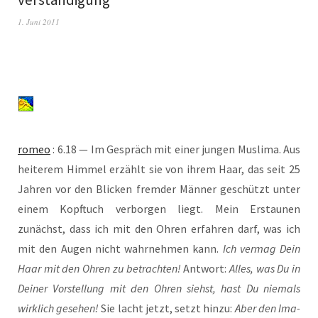
1. Juni 2011
romeo
: 6.18 — Im Gespräch mit einer jun­gen Mus­li­ma. Aus
hei­te­rem Him­mel erzählt sie von ihrem Haar, das seit 25
Jah­ren vor den Bli­cken frem­der Män­ner geschützt unter
einem Kopf­tuch ver­bor­gen liegt. Mein Erstau­nen
zunächst, dass ich mit den Ohren erfah­ren darf, was ich
mit den Augen nicht wahr­neh­men kann.
Ich ver­mag Dein
Haar mit den Ohren zu betrach­ten!
Ant­wort:
Alles, was Du in
Dei­ner Vor­stel­lung mit den Ohren siehst, hast Du nie­mals
wirk­lich gese­hen!
Sie lacht jetzt, setzt hin­zu:
Aber den Ima­