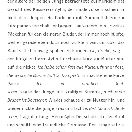
der älte­re der bei­den Jungs betrach­te­te auf­merk­sam das
Gesicht des Kas­sie­rers Aylin, der müde zu sein schien. Er
hielt dem Jun­gen ein Päck­chen mit Sam­mel­bil­dern zur
Euro­pa­meis­ter­schaft ent­ge­gen, außer­dem ein zwei­tes
Päck­chen für den klei­ne­ren Bru­der, der immer noch hüpf­te,
weil er gera­de eben doch noch zu klein war, um über das
Band selbst hin­weg spä­hen zu kön­nen.
Oh, dan­ke
, sag­te
der Jun­ge zu Herrn Aylin. Er schau­te kurz zur Mut­ter hin­
auf, die nick­te.
Ich habe schon fast alle Kar­ten
, fuhr er fort,
die deut­sche Mann­schaft ist kom­plett
. Er mach­te eine kur­ze
Pau­se.
Ich bin näm­lich Deut­
scher
, sag­te der Jun­ge mit kräf­ti­ger Stim­me,
auch mein
Bru­der ist Deut­scher.
Wie­der schau­te er zu Mut­ter hin, und
wie­der nick­te die jun­ge Frau und lach­te.
Bist Du auch Deut­
scher
, fragt der Jun­ge Herrn Aylin. Der schüt­tel­te den Kopf
und schnitt eine freund­li­che Gri­mas­se. Der Jun­ge setz­te