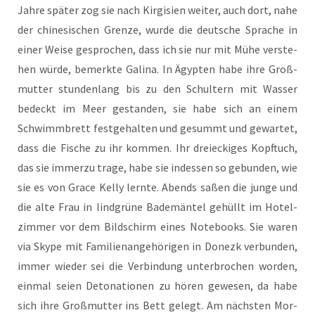
Jah­re spä­ter zog sie nach Kir­gi­si­en wei­ter, auch dort, nahe
der chi­ne­si­schen Gren­ze, wur­de die deut­sche Spra­che in
einer Wei­se gespro­chen, dass ich sie nur mit Mühe ver­ste­
hen wür­de, bemerk­te Gali­na. In Ägyp­ten habe ihre Groß­
mutter stun­den­lang bis zu den Schul­tern mit Was­ser
bedeckt im Meer gestan­den, sie habe sich an einem
Schwimm­brett fest­ge­hal­ten und gesummt und gewar­tet,
dass die Fische zu ihr kom­men. Ihr drei­ecki­ges Kopf­tuch,
das sie immer­zu tra­ge, habe sie indes­sen so gebun­den, wie
sie es von Grace Kel­ly lern­te. Abends saßen die jun­ge und
die alte Frau in lind­grü­ne Bade­män­tel gehüllt im Hotel­
zim­mer vor dem Bild­schirm eines Note­books. Sie waren
via Sky­pe mit Fami­li­en­an­ge­hö­ri­gen in Donezk ver­bun­den,
immer wie­der sei die Ver­bin­dung unter­bro­chen wor­den,
ein­mal sei­en Deto­na­tio­nen zu hören gewe­sen, da habe
sich ihre Groß­mutter ins Bett gelegt. Am nächs­ten Mor­