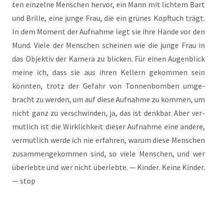
ten ein­zel­ne Men­schen her­vor, ein Mann mit lich­tem Bart
und Bril­le, eine jun­ge Frau, die ein grü­nes Kopf­tuch trägt.
In dem Moment der Auf­nah­me legt sie ihre Hän­de vor den
Mund. Vie­le der Men­schen schei­nen wie die jun­ge Frau in
das Objek­tiv der Kame­ra zu bli­cken. Für einen Augen­blick
mei­ne ich, dass sie aus ihren Kel­lern gekom­men sein
könn­ten, trotz der Gefahr von Ton­nen­bom­ben umge­
bracht zu wer­den, um auf die­se Auf­nah­me zu kom­men, um
nicht ganz zu ver­schwin­den, ja, das ist denk­bar. Aber ver­
mut­lich ist die Wirk­lich­keit die­ser Auf­nah­me eine ande­re,
ver­mut­lich wer­de ich nie erfah­ren, war­um die­se Men­schen
zusam­men­ge­kom­men sind, so vie­le Men­schen, und wer
über­leb­te und wer nicht über­leb­te. — Kin­der. Kei­ne Kin­der.
— stop