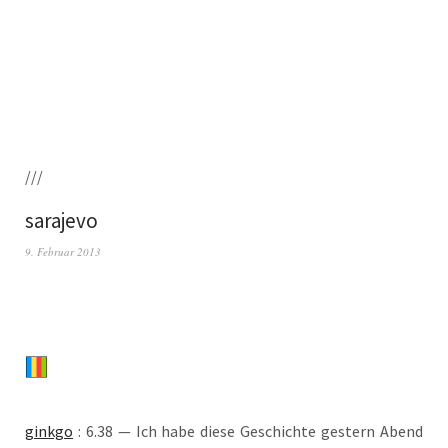
///
sarajevo
9. Februar 2013
gink­go
: 6.38 — Ich habe die­se Geschich­te ges­tern Abend