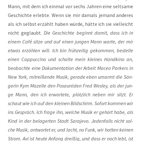
Mann, mit dem ich ein­mal vor sechs Jah­ren eine selt­sa­me
Geschich­te erleb­te. Wenn sie mir damals jemand ande­res
als ich selbst erzählt haben wür­de, hät­te ich sie viel­leicht
nicht geglaubt.
Die Geschich­te beginnt damit, dass ich in
einem Café sit­ze und auf einen jun­gen Mann war­te, der mir
etwas erzäh­len will. Ich bin früh­zei­tig gekom­men, bestel­le
einen Cap­puc­ci­no und schal­te mein klei­nes Hand­ki­no an,
beob­ach­te eine Doku­men­ta­ti­on der Arbeit Maceo Par­kers in
New York, mit­rei­ßen­de Musik, gera­de eben umarmt die Sän­
ge­rin Kym Mazel­le den Posau­nis­ten Fred Wes­ley, als der jun­
ge Mann, den ich erwar­te­te, plötz­lich neben mir sitzt. Er
schaut wie ich auf den klei­nen Bild­schirm. Sofort kom­men wir
ins Gespräch. Ich fra­ge ihn, wel­che Musik er gehört habe, als
Kind in der bela­ger­ten Stadt Sara­je­vo. Jeden­falls nicht sol­
che Musik, ant­wor­tet er, und lacht, no Funk, wir hat­ten kei­nen
Strom. Avi ist heu­te Anfang drei­ßig, und dass er noch lebt, ist