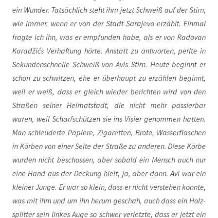
ein Wun­der. Tat­säch­lich steht ihm jetzt Schweiß auf der Stirn,
wie immer, wenn er von der Stadt Sara­je­vo erzählt. Ein­mal
frag­te ich ihn, was er emp­fun­den habe, als er von Rado­van
Kara­džićs Ver­haf­tung hör­te. Anstatt zu ant­wor­ten, perl­te in
Sekun­den­schnel­le Schweiß von Avis Stirn. Heu­te beginnt er
schon zu schwit­zen, ehe er über­haupt zu erzäh­len beginnt,
weil er weiß, dass er gleich wie­der berich­ten wird von den
Stra­ßen sei­ner Hei­mat­stadt, die nicht mehr pas­sier­bar
waren, weil Scharf­schüt­zen sie ins Visier genom­men hat­ten.
Man schleu­der­te Papie­re, Ziga­ret­ten, Bro­te, Was­ser­fla­schen
in Kör­ben von einer Sei­te der Stra­ße zu ande­ren. Die­se Kör­be
wur­den nicht beschos­sen, aber sobald ein Mensch auch nur
eine Hand aus der Deckung hielt, ja, aber dann. Avi war ein
klei­ner Jun­ge. Er war so klein, dass er nicht ver­ste­hen konn­te,
was mit ihm und um ihn her­um geschah, auch dass ein Holz­
split­ter sein lin­kes Auge so schwer ver­letz­te, dass er jetzt ein