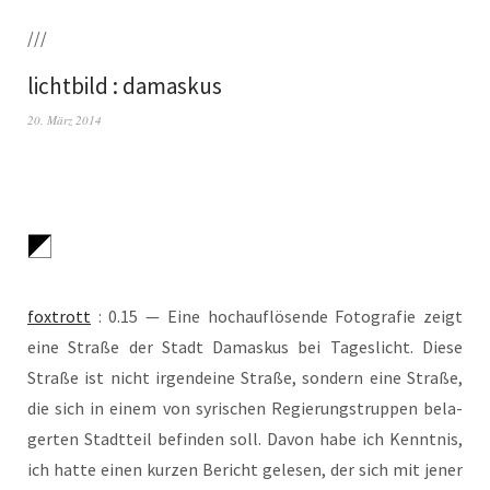
///
lichtbild : damaskus
20. März 2014
fox­trott
: 0.15 — Eine hoch­auf­lö­sen­de Foto­gra­fie zeigt
eine Stra­ße der Stadt Damas­kus bei Tages­licht. Die­se
Stra­ße ist nicht irgend­ei­ne Stra­ße, son­dern eine Stra­ße,
die sich in einem von syri­schen Regie­rungs­trup­pen bela­
ger­ten Stadt­teil befin­den soll. Davon habe ich Kennt­nis,
ich hat­te einen kur­zen Bericht gele­sen, der sich mit jener