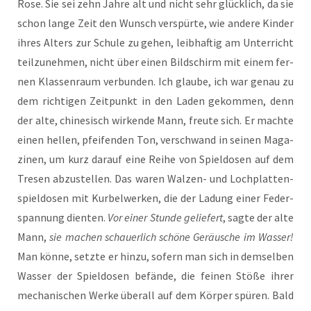
Rose. Sie sei zehn Jah­re alt und nicht sehr glück­lich, da sie
schon lan­ge Zeit den Wunsch ver­spür­te, wie ande­re Kin­der
ihres Alters zur Schu­le zu gehen, leib­haf­tig am Unter­richt
teil­zu­neh­men, nicht über einen Bild­schirm mit einem fer­
nen Klas­sen­raum ver­bun­den. Ich glau­be, ich war genau zu
dem rich­ti­gen Zeit­punkt in den Laden gekom­men, denn
der alte, chi­ne­sisch wir­ken­de Mann, freu­te sich. Er mach­te
einen hel­len, pfei­fen­den Ton, ver­schwand in sei­nen Maga­
zi­nen, um kurz dar­auf eine Rei­he von Spiel­do­sen auf dem
Tre­sen abzu­stel­len. Das waren Wal­zen- und Loch­plat­ten­
spiel­do­sen mit Kur­bel­wer­ken, die der Ladung einer Feder­
span­nung dien­ten.
Vor einer Stun­de gelie­fert
, sag­te der alte
Mann,
sie machen schau­er­lich schö­ne Geräu­sche im Was­ser!
Man kön­ne, setz­te er hin­zu, sofern man sich in dem­sel­ben
Was­ser der Spiel­do­sen befän­de, die fei­nen Stö­ße ihrer
mecha­ni­schen Wer­ke über­all auf dem Kör­per spü­ren. Bald