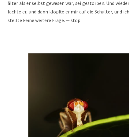
älter als er selbst gewe­sen war, sei gestor­ben. Und wie­der
lach­te er, und dann klopf­te er mir auf die Schul­ter, und ich
stell­te kei­ne wei­te­re Fra­ge. — stop