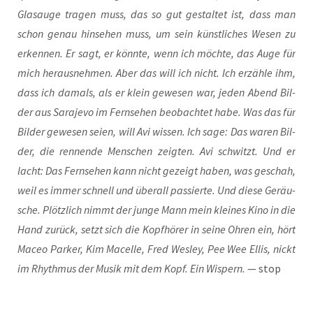
Glas­au­ge tra­gen muss, das so gut gestal­tet ist, dass man
schon genau hin­se­hen muss, um sein künst­li­ches Wesen zu
erken­nen. Er sagt, er könn­te, wenn ich möch­te, das Auge für
mich her­aus­neh­men. Aber das will ich nicht. Ich erzäh­le ihm,
dass ich damals, als er klein gewe­sen war, jeden Abend Bil­
der aus Sara­je­vo im Fern­se­hen beob­ach­tet habe. Was das für
Bil­der gewe­sen sei­en, will Avi wis­sen. Ich sage: Das waren Bil­
der, die ren­nen­de Men­schen zeig­ten. Avi schwitzt. Und er
lacht: Das Fern­se­hen kann nicht gezeigt haben, was geschah,
weil es immer schnell und über­all pas­sier­te. Und die­se Geräu­
sche. Plötz­lich nimmt der jun­ge Mann mein klei­nes Kino in die
Hand zurück, setzt sich die Kopf­hö­rer in sei­ne Ohren ein, hört
Maceo Par­ker, Kim Macel­le, Fred Wes­ley, Pee Wee Ellis, nickt
im Rhyth­mus der Musik mit dem Kopf. Ein Wis­pern.
— stop