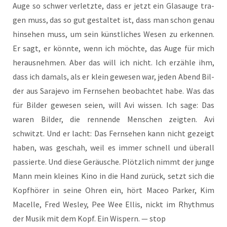
Auge so schwer ver­letz­te, dass er jetzt ein Glas­au­ge tra­
gen muss, das so gut gestal­tet ist, dass man schon genau
hin­se­hen muss, um sein künst­li­ches Wesen zu erken­nen.
Er sagt, er könn­te, wenn ich möch­te, das Auge für mich
her­aus­neh­men. Aber das will ich nicht. Ich erzäh­le ihm,
dass ich damals, als er klein gewe­sen war, jeden Abend Bil­
der aus Sara­je­vo im Fern­se­hen beob­ach­tet habe. Was das
für Bil­der gewe­sen sei­en, will Avi wis­sen. Ich sage: Das
waren Bil­der, die ren­nen­de Men­schen zeig­ten. Avi
schwitzt. Und er lacht: Das Fern­se­hen kann nicht gezeigt
haben, was geschah, weil es immer schnell und über­all
pas­sier­te. Und die­se Geräu­sche. Plötz­lich nimmt der jun­ge
Mann mein klei­nes Kino in die Hand zurück, setzt sich die
Kopf­hö­rer in sei­ne Ohren ein, hört Maceo Par­ker, Kim
Macel­le, Fred Wes­ley, Pee Wee Ellis, nickt im Rhyth­mus
der Musik mit dem Kopf. Ein Wis­pern. — stop