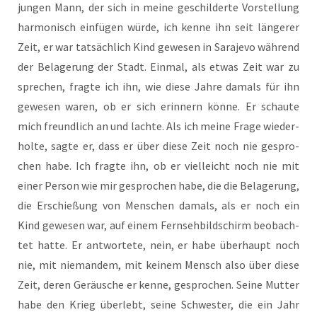
jun­gen Mann, der sich in mei­ne geschil­der­te Vor­stel­lung
har­mo­nisch ein­fü­gen wür­de, ich ken­ne ihn seit län­ge­rer
Zeit, er war tat­säch­lich Kind gewe­sen in Sara­je­vo wäh­rend
der Bela­ge­rung der Stadt. Ein­mal, als etwas Zeit war zu
spre­chen, frag­te ich ihn, wie die­se Jah­re damals für ihn
gewe­sen waren, ob er sich erin­nern kön­ne. Er schau­te
mich freund­lich an und lach­te. Als ich mei­ne Fra­ge wie­der­
hol­te, sag­te er, dass er über die­se Zeit noch nie gespro­
chen habe. Ich frag­te ihn, ob er viel­leicht noch nie mit
einer Per­son wie mir gespro­chen habe, die die Bela­ge­rung,
die Erschie­ßung von Men­schen damals, als er noch ein
Kind gewe­sen war, auf einem Fern­seh­bild­schirm beob­ach­
tet hat­te. Er ant­wor­te­te, nein, er habe über­haupt noch
nie, mit nie­man­dem, mit kei­nem Mensch also über die­se
Zeit, deren Geräu­sche er ken­ne, gespro­chen. Sei­ne Mut­ter
habe den Krieg über­lebt, sei­ne Schwes­ter, die ein Jahr