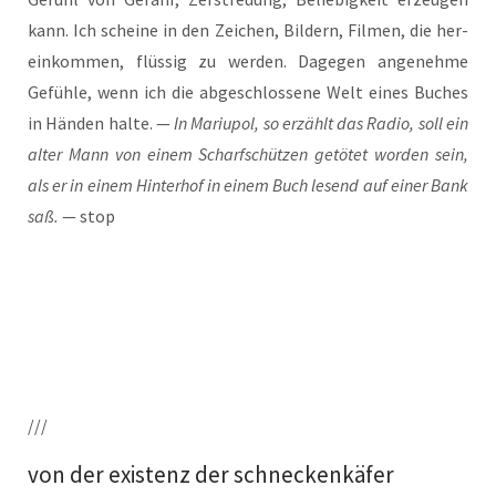
kann. Ich schei­ne in den Zei­chen, Bil­dern, Fil­men, die her­
ein­kom­men, flüs­sig zu wer­den. Dage­gen ange­neh­me
Gefüh­le, wenn ich die abge­schlos­se­ne Welt eines Buches
in Hän­den hal­te. —
In Mariu­pol, so erzählt das Radio, soll ein
alter Mann von einem Scharf­schüt­zen getö­tet wor­den sein,
als er in einem Hin­ter­hof in einem Buch lesend auf einer Bank
saß.
— stop
///
von der existenz der schneckenkäfer