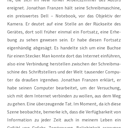
ereig­net. Jona­than Fran­zen hält sei­ne Schreib­ma­schi­ne,
ein preis­wer­tes Dell – Note­book, vor das Objek­tiv der
Kame­ra. Er deu­tet auf eine Stel­le an der Rück­sei­te des
Gerä­tes, dort soll frü­her ein­mal ein Fort­satz, eine Erhe­
bung zu sehen gewe­sen sein. Er habe die­sen Fort­satz
eigen­hän­dig abge­sägt. Es han­del­te sich um eine Buch­se
für einen Ste­cker. Man konn­te dort das Inter­net ein­füh­ren,
also eine Ver­bin­dung her­stel­len zwi­schen der Schreib­ma­
schi­ne des Schrift­stel­lers und der Welt tau­sen­der Com­pu­
ter da drau­ßen irgend­wo. Jona­than Fran­zen erklärt, er
habe sei­nen Com­pu­ter bear­bei­tet, um der Ver­su­chung,
sich mit dem Inter­net ver­bin­den zu wol­len, aus dem Weg
zu gehen. Eine über­zeu­gen­de Tat. Im Moment, da ich die­se
Sze­ne beob­ach­te, bemer­ke ich, dass die Ver­füg­bar­keit von
Infor­ma­ti­on zu jeder Zeit auch in mei­nem Leben ein
Gefühl von Gefahr, Zer­streu­ung, Belie­big­keit erzeu­gen