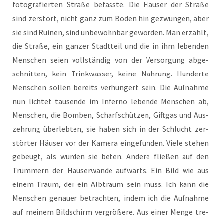
foto­gra­fier­ten Stra­ße befass­te. Die Häu­ser der Stra­ße
sind zer­stört, nicht ganz zum Boden hin gezwun­gen, aber
sie sind Rui­nen, sind unbe­wohn­bar gewor­den. Man erzählt,
die Stra­ße, ein gan­zer Stadt­teil und die in ihm leben­den
Men­schen sei­en voll­stän­dig von der Ver­sor­gung abge­
schnit­ten, kein Trink­was­ser, kei­ne Nah­rung. Hun­der­te
Men­schen sol­len bereits ver­hun­gert sein. Die Auf­nah­me
nun lich­tet tau­sen­de im Infer­no leben­de Men­schen ab,
Men­schen, die Bom­ben, Scharf­schüt­zen, Gift­gas und Aus­
zeh­rung über­leb­ten, sie haben sich in der Schlucht zer­
stör­ter Häu­ser vor der Kame­ra ein­ge­fun­den. Vie­le ste­hen
gebeugt, als wür­den sie beten. Ande­re flie­ßen auf den
Trüm­mern der Häu­ser­wän­de auf­wärts. Ein Bild wie aus
einem Traum, der ein Alb­traum sein muss. Ich kann die
Men­schen genau­er betrach­ten, indem ich die Auf­nah­me
auf mei­nem Bild­schirm ver­grö­ße­re. Aus einer Men­ge tre­