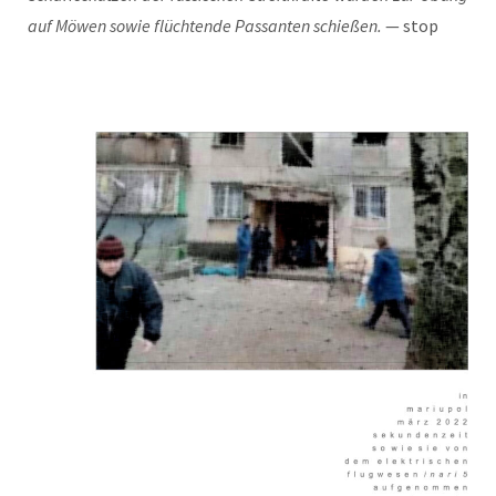
auf Möwen sowie flüch­ten­de Pas­san­ten schie­ßen.
— stop