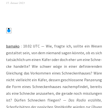
15. Januar 2023
bamako
: 10.02 UTC — Wie, frag­te ich, soll­te ein Wesen
gestal­tet sein, von dem nie­mand sagen könn­te, ob es sich
tat­säch­lich um einen Käfer oder doch eher um eine Schne­
cke han­del­te? Wie schwer wöge in einer defi­nie­ren­den
Glei­chung das Vor­kom­men eines Schne­cken­hau­ses? Wäre
nicht viel­leicht ein Käfer, des­sen geschlos­se­ne Pan­ze­rung
die Form eines Schne­cken­hau­ses nach­emp­fin­det, bereits
als eine Schne­cke anzu­se­hen, die gera­de noch miss­lun­gen
ist? Dür­fen Schne­cken flie­gen? —
Das Radio erzähl­te,
Scharf­schüt­zen der rus­si­schen Streit­kräf­te wür­den zur Übung