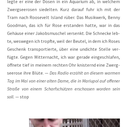
leg­te er eine der Dosen in ein Aqua­ri­um ab, in wel­chem
Zwerg­see­ro­sen sie­del­ten. Kurz dar­auf fuhr ich mit der
Tram nach Roo­se­velt Island rüber. Das Musik­werk, Ben­ny
Good­man, das ich für Rose erstan­den hat­te, war in das
Gehäu­se einer Jakobs­mu­schel ver­senkt. Die Schne­cke leb­
te, wes­we­gen ich tropf­te, weil der Beu­tel, in dem ich Roses
Geschenk trans­por­tier­te, über eine undich­te Stel­le ver­
füg­te. Gegen Mit­ter­nacht, ich war gera­de ein­ge­schla­fen,
öff­ne­te tief in mei­nem rech­ten Ohr knis­ternd eine Zwerg­
see­ro­se ihre Blü­te. —
Das Radio erzählt an die­sem war­men
Tag im Mai von einer alten Dame, die in Mariu­pol auf offe­ner
Stra­ße von einem Scharf­schüt­zen erschos­sen wor­den sein
soll.
— stop