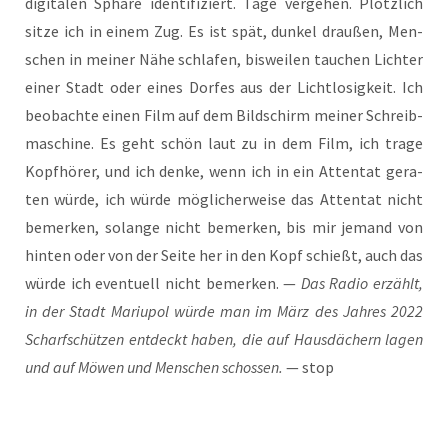
digi­ta­len Sphä­re iden­ti­fi­ziert. Tage ver­ge­hen. Plötz­lich
sit­ze ich in einem Zug. Es ist spät, dun­kel drau­ßen, Men­
schen in mei­ner Nähe schla­fen, bis­wei­len tau­chen Lich­ter
einer Stadt oder eines Dor­fes aus der Licht­lo­sig­keit. Ich
beob­ach­te einen Film auf dem Bild­schirm mei­ner Schreib­
ma­schi­ne. Es geht schön laut zu in dem Film, ich tra­ge
Kopf­hö­rer, und ich den­ke, wenn ich in ein Atten­tat gera­
ten wür­de, ich wür­de mög­li­cher­wei­se das Atten­tat nicht
bemer­ken, solan­ge nicht bemer­ken, bis mir jemand von
hin­ten oder von der Sei­te her in den Kopf schießt, auch das
wür­de ich even­tu­ell nicht bemer­ken. —
Das Radio erzählt,
in der Stadt Mariu­pol wür­de man im März des Jah­res 2022
Scharf­schüt­zen ent­deckt haben, die auf Haus­dä­chern lagen
und auf Möwen und Men­schen schos­sen.
— stop