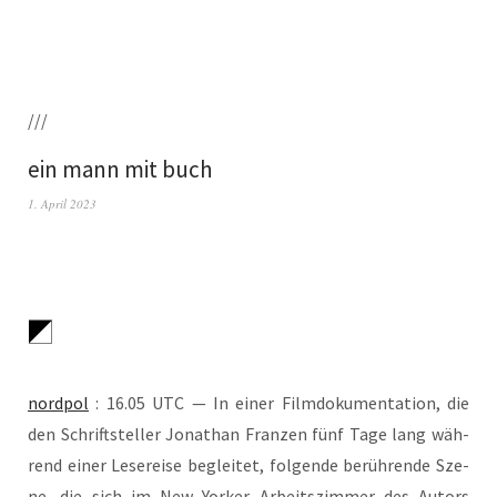
///
ein mann mit buch
1. April 2023
nord­pol
: 16.05 UTC — In einer Film­do­ku­men­ta­ti­on, die
den Schrift­stel­ler Jona­than Fran­zen fünf Tage lang wäh­
rend einer Lese­rei­se beglei­tet, fol­gen­de berüh­ren­de Sze­
ne, die sich im New Yor­ker Arbeits­zim­mer des Autors