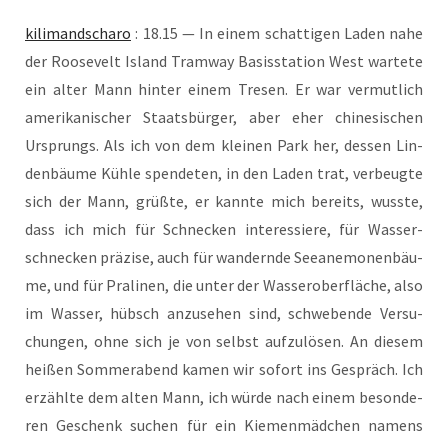
kili­man­dscha­ro
: 18.15 — In einem schat­ti­gen Laden nahe
der Roo­se­velt Island Tram­way Basis­sta­ti­on West war­te­te
ein alter Mann hin­ter einem Tre­sen. Er war ver­mut­lich
ame­ri­ka­ni­scher Staats­bür­ger, aber eher chi­ne­si­schen
Ursprungs. Als ich von dem klei­nen Park her, des­sen Lin­
den­bäu­me Küh­le spen­de­ten, in den Laden trat, ver­beug­te
sich der Mann, grüß­te, er kann­te mich bereits, wuss­te,
dass ich mich für Schne­cken inter­es­sie­re, für Was­ser­
schne­cken prä­zi­se, auch für wan­dern­de See­ane­mo­nen­bäu­
me, und für Pra­li­nen, die unter der Was­ser­ober­flä­che, also
im Was­ser, hübsch anzu­se­hen sind, schwe­ben­de Ver­su­
chun­gen, ohne sich je von selbst auf­zu­lö­sen. An die­sem
hei­ßen Som­mer­abend kamen wir sofort ins Gespräch. Ich
erzähl­te dem alten Mann, ich wür­de nach einem beson­de­
ren Geschenk suchen für ein Kie­men­mäd­chen namens