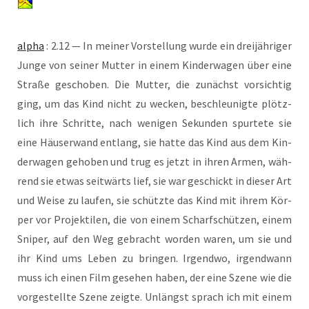
alpha
: 2.12 — In mei­ner Vor­stel­lung wur­de ein drei­jäh­ri­ger
Jun­ge von sei­ner Mut­ter in einem Kin­der­wa­gen über eine
Stra­ße gescho­ben. Die Mut­ter, die zunächst vor­sich­tig
ging, um das Kind nicht zu wecken, beschleu­nig­te plötz­
lich ihre Schrit­te, nach weni­gen Sekun­den spur­te­te sie
eine Häu­ser­wand ent­lang, sie hat­te das Kind aus dem Kin­
der­wa­gen geho­ben und trug es jetzt in ihren Armen, wäh­
rend sie etwas seit­wärts lief, sie war geschickt in die­ser Art
und Wei­se zu lau­fen, sie schütz­te das Kind mit ihrem Kör­
per vor Pro­jek­ti­len, die von einem Scharf­schüt­zen, einem
Sni­per, auf den Weg gebracht wor­den waren, um sie und
ihr Kind ums Leben zu brin­gen. Irgend­wo, irgend­wann
muss ich einen Film gese­hen haben, der eine Sze­ne wie die
vor­ge­stell­te Sze­ne zeig­te. Unlängst sprach ich mit einem