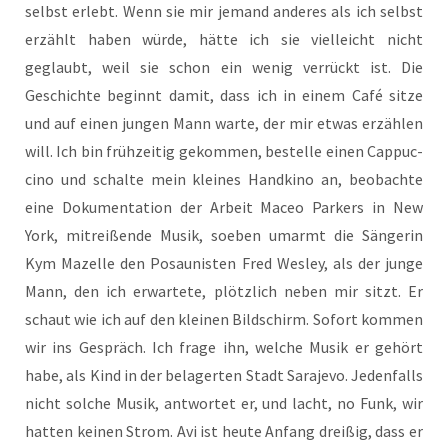
selbst erlebt. Wenn sie mir jemand ande­res als ich selbst
erzählt haben wür­de, hät­te ich sie viel­leicht nicht
geglaubt, weil sie schon ein wenig ver­rückt ist. Die
Geschich­te beginnt damit, dass ich in einem Café sit­ze
und auf einen jun­gen Mann war­te, der mir etwas erzäh­len
will. Ich bin früh­zei­tig gekom­men, bestel­le einen Cap­puc­
ci­no und schal­te mein klei­nes Hand­ki­no an, beob­ach­te
eine Doku­men­ta­ti­on der Arbeit Maceo Par­kers in New
York, mit­rei­ßen­de Musik, soeben umarmt die Sän­ge­rin
Kym Mazel­le den Posau­nis­ten Fred Wes­ley, als der jun­ge
Mann, den ich erwar­te­te, plötz­lich neben mir sitzt. Er
schaut wie ich auf den klei­nen Bild­schirm. Sofort kom­men
wir ins Gespräch. Ich fra­ge ihn, wel­che Musik er gehört
habe, als Kind in der bela­ger­ten Stadt Sara­je­vo. Jeden­falls
nicht sol­che Musik, ant­wor­tet er, und lacht, no Funk, wir
hat­ten kei­nen Strom. Avi ist heu­te Anfang drei­ßig, dass er