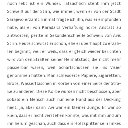
noch lebt ist ein Wun­der. Tat­säch­lich steht ihm jetzt
Schweiß auf der Stirn, wie immer, wenn er von der Stadt
Sara­je­vo erzählt. Ein­mal frag­te ich ihn, was er emp­fun­den
habe, als er von Karad­zics Ver­haf­tung hör­te. Anstatt zu
ant­wor­ten, perl­te in Sekun­den­schnel­le Schweiß von Avis
Stirn. Heu­te schwitzt er schon, ehe er über­haupt zu erzäh­
len beginnt, weil er weiß, dass er gleich wie­der berich­ten
wird von den Stra­ßen sei­ner Hei­mat­stadt, die nicht mehr
pas­sier­bar waren, weil Scharf­schüt­zen sie ins Visier
genom­men hat­ten. Man schleu­der­te Papie­re, Ziga­ret­ten,
Bro­te, Was­ser­fla­schen in Kör­ben von einer Sei­te der Stra­
ße zu ande­ren. Die­se Kör­be wur­den nicht beschos­sen, aber
sobald ein Mensch auch nur eine Hand aus der Deckung
hielt, ja, aber dann. Avi war ein klei­ner Jun­ge. Er war so
klein, dass er nicht ver­ste­hen konn­te, was mit ihm und um
ihn her­um geschah, auch dass ein Holz­split­ter sein lin­kes