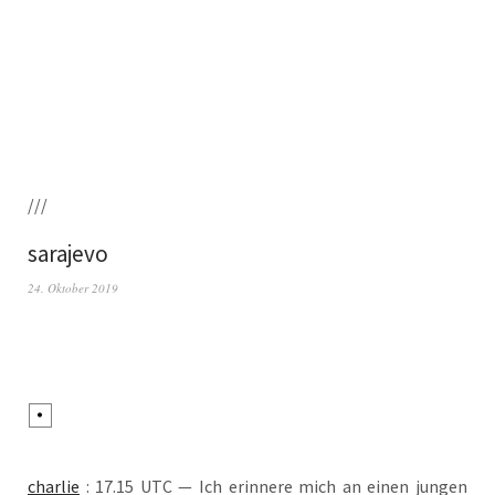
///
sarajevo
24. Oktober 2019
char­lie
: 17.15 UTC — Ich erin­ne­re mich an einen jun­gen