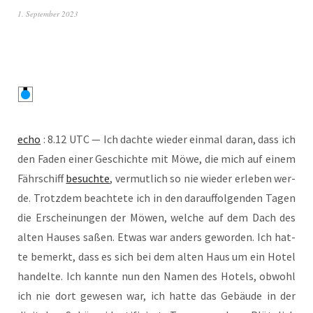
1. September 2023
echo
: 8.12 UTC — Ich dach­te wie­der ein­mal dar­an, dass ich
den Faden einer Geschich­te mit Möwe, die mich auf einem
Fähr­schiff
besuch­te
, ver­mut­lich so nie wie­der erle­ben wer­
de. Trotz­dem beach­te­te ich in den dar­auf­fol­gen­den Tagen
die Erschei­nun­gen der Möwen, wel­che auf dem Dach des
alten Hau­ses saßen. Etwas war anders gewor­den. Ich hat­
te bemerkt, dass es sich bei dem alten Haus um ein Hotel
han­del­te. Ich kann­te nun den Namen des Hotels, obwohl
ich nie dort gewe­sen war, ich hat­te das Gebäu­de in der