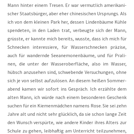
Mann hin­ter einem Tre­sen. Er war ver­mut­lich ame­ri­ka­ni­
scher Staats­bür­ger, aber eher chi­ne­si­schen Ursprungs. Als
ich von dem klei­nen Park her, des­sen Lin­den­bäu­me Küh­le
spen­de­ten, in den Laden trat, ver­beug­te sich der Mann,
grüss­te, er kann­te mich bereits, wuss­te, dass ich mich für
Schne­cken inter­es­sie­re, für Was­ser­schne­cken prä­zi­se,
auch für wan­dern­de See­ane­mo­nen­bäu­me, und für Pra­li­
nen, die unter der Was­ser­ober­flä­che, also im Was­ser,
hübsch anzu­se­hen sind, schwe­ben­de Ver­su­chun­gen, ohne
sich je von selbst auf­zu­lö­sen. An die­sem hei­ßen Som­mer­
abend kamen wir sofort ins Gespräch. Ich erzähl­te dem
alten Mann, ich wür­de nach einem beson­de­ren Geschenk
suchen für ein Kie­men­mäd­chen namens Rose. Sie sei zehn
Jah­re alt und nicht sehr glück­lich, da sie schon lan­ge Zeit
den Wunsch ver­spür­te, wie ande­re Kin­der ihres Alters zur
Schu­le zu gehen, leib­haf­tig am Unter­richt teil­zu­neh­men,