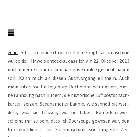
echo
: 5.11 — In einem Pro­to­koll der Google­such­ma­schine
wur­de der Hin­weis ent­deckt, dass ich am 22. Okto­ber 2013
nach einem Eich­hörn­chen namens Fran­kie gesucht haben
soll. Kann mich an die­sen Such­vor­gang erin­nern. Auch
mein Inter­es­se für Inge­borg Bach­mann war notiert, mei­
ne Fahn­dung nach Bil­dern, die his­to­ri­sche Luft­post­schach­
kar­ten zei­gen, See­ane­mo­nen­bäu­me, wie schnell sie wan­
dern, was sie fres­sen, wo sie leben. Bemer­kens­wert
scheint mir zu sein, dass ich über­zeugt gewe­sen war, den
Pro­to­koll­dienst der Such­ma­schi­ne vor län­ge­rer Zeit