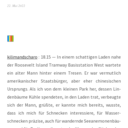
22. Mai 2022
kili­man­dscha­ro
: 18.15 — In einem schat­ti­gen Laden nahe
der Roo­se­velt Island Tram­way Basis­sta­ti­on West war­te­te
ein alter Mann hin­ter einem Tre­sen. Er war ver­mut­lich
ame­ri­ka­ni­scher Staats­bür­ger, aber eher chi­ne­si­schen
Ursprungs. Als ich von dem klei­nen Park her, des­sen Lin­
den­bäu­me Küh­le spen­de­ten, in den Laden trat, ver­beug­te
sich der Mann, grüß­te, er kann­te mich bereits, wuss­te,
dass ich mich für Schne­cken inter­es­sie­re, für Was­ser­
schne­cken prä­zi­se, auch für wan­dern­de See­ane­mo­nen­bäu­