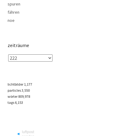
spuren
fähren
noe
zeiträume
lichtbilder
1,177
particles
3,550
wörter 809,978
tags
6,153