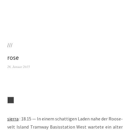
///
rose
26. Januar 2015
sier­ra
: 18.15 — In einem schat­ti­gen Laden nahe der Roo­se­
velt Island Tram­way Basis­sta­ti­on West war­te­te ein alter