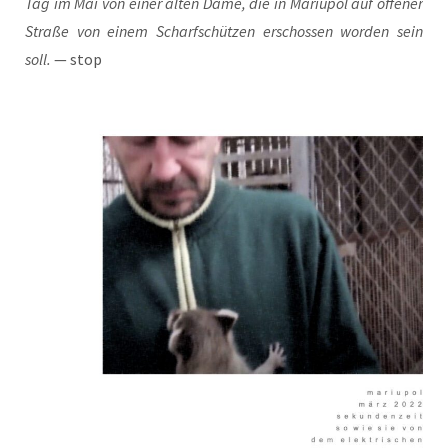
Tag im Mai von einer alten Dame, die in Mariu­pol auf offe­ner
Stra­ße von einem Scharf­schüt­zen erschos­sen wor­den sein
soll.
— stop