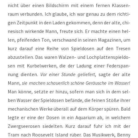
nicht über einen Bild­schirm mit einem fer­nen Klas­sen­
raum ver­bun­den. Ich glau­be, ich war genau zu dem rich­ti­
gen Zeit­punkt in den Laden gekom­men, denn der alte, chi­
ne­sisch wir­ken­de Mann, freu­te sich. Er mach­te einen hel­
len, pfei­fen­den Ton, ver­schwand in sei­nen Maga­zi­nen, um
kurz dar­auf eine Rei­he von Spiel­do­sen auf den Tre­sen
abzu­stel­len. Das waren Wal­zen- und Loch­plat­ten­spiel­do­
sen mit Kur­bel­wer­ken, die der Ladung einer Feder­span­
nung dien­ten.
Vor einer Stun­de gelie­fert
, sag­te der alte
Mann,
sie machen schau­er­lich schö­ne Geräu­sche im Was­ser!
Man kön­ne, setz­te er hin­zu, sofern man sich in dem sel­
ben Was­ser der Spiel­do­sen befän­de, die fei­nen Stö­ße ihrer
mecha­ni­schen Wer­ke über­all auf dem Kör­per spü­ren. Bald
leg­te er eine der Dosen in ein Aqua­ri­um ab, in wel­chem
Zwerg­see­ro­sen sie­del­ten. Kurz dar­auf fuhr ich mit der
Tram nach Roo­se­velt Island rüber. Das Musik­werk, Ben­ny