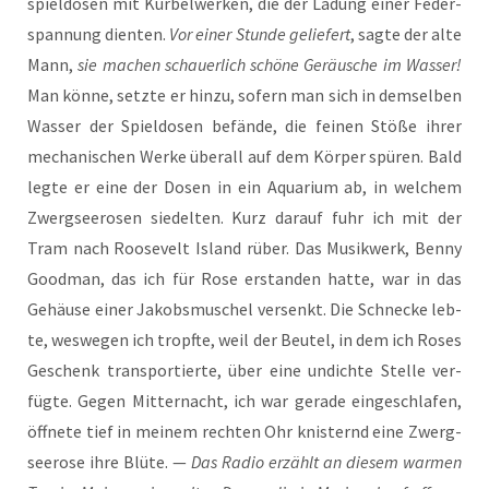
spiel­do­sen mit Kur­bel­wer­ken, die der Ladung einer Feder­
span­nung dien­ten.
Vor einer Stun­de gelie­fert
, sag­te der alte
Mann,
sie machen schau­er­lich schö­ne Geräu­sche im Was­ser!
Man kön­ne, setz­te er hin­zu, sofern man sich in dem­sel­ben
Was­ser der Spiel­do­sen befän­de, die fei­nen Stö­ße ihrer
mecha­ni­schen Wer­ke über­all auf dem Kör­per spü­ren. Bald
leg­te er eine der Dosen in ein Aqua­ri­um ab, in wel­chem
Zwerg­see­ro­sen sie­del­ten. Kurz dar­auf fuhr ich mit der
Tram nach Roo­se­velt Island rüber. Das Musik­werk, Ben­ny
Good­man, das ich für Rose erstan­den hat­te, war in das
Gehäu­se einer Jakobs­mu­schel ver­senkt. Die Schne­cke leb­
te, wes­we­gen ich tropf­te, weil der Beu­tel, in dem ich Roses
Geschenk trans­por­tier­te, über eine undich­te Stel­le ver­
füg­te. Gegen Mit­ter­nacht, ich war gera­de ein­ge­schla­fen,
öff­ne­te tief in mei­nem rech­ten Ohr knis­ternd eine Zwerg­
see­ro­se ihre Blü­te. —
Das Radio erzählt an die­sem war­men