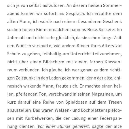
sich je von selbst auf­zu­lö­sen. An die­sem hei­ßen Som­mer­
abend kamen wir sofort ins Gespräch. Ich erzähl­te dem
alten Mann, ich wür­de nach einem beson­de­ren Geschenk
suchen für ein Kie­men­mäd­chen namens Rose. Sie sei zehn
Jah­re alt und nicht sehr glück­lich, da sie schon lan­ge Zeit
den Wunsch ver­spür­te, wie ande­re Kin­der ihres Alters zur
Schu­le zu gehen, leib­haf­tig am Unter­richt teil­zu­neh­men,
nicht über einen Bild­schirm mit einem fer­nen Klas­sen­
raum ver­bun­den. Ich glau­be, ich war genau zu dem rich­ti­
gen Zeit­punkt in den Laden gekom­men, denn der alte, chi­
ne­sisch wir­ken­de Mann, freu­te sich. Er mach­te einen hel­
len, pfei­fen­den Ton, ver­schwand in sei­nen Maga­zi­nen, um
kurz dar­auf eine Rei­he von Spiel­do­sen auf dem Tre­sen
abzu­stel­len. Das waren Wal­zen- und Loch­plat­ten­spiel­do­
sen mit Kur­bel­wer­ken, die der Ladung einer Feder­span­
nung dien­ten.
Vor einer Stun­de gelie­fert
, sag­te der alte