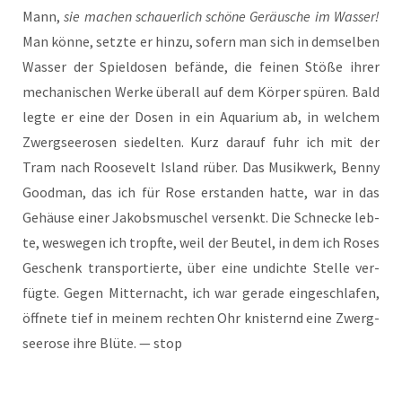
Mann,
sie machen schau­er­lich schö­ne Geräu­sche im Was­ser!
Man kön­ne, setz­te er hin­zu, sofern man sich in dem­sel­ben
Was­ser der Spiel­do­sen befän­de, die fei­nen Stö­ße ihrer
mecha­ni­schen Wer­ke über­all auf dem Kör­per spü­ren. Bald
leg­te er eine der Dosen in ein Aqua­ri­um ab, in wel­chem
Zwerg­see­ro­sen sie­del­ten. Kurz dar­auf fuhr ich mit der
Tram nach Roo­se­velt Island rüber. Das Musik­werk, Ben­ny
Good­man, das ich für Rose erstan­den hat­te, war in das
Gehäu­se einer Jakobs­mu­schel ver­senkt. Die Schne­cke leb­
te, wes­we­gen ich tropf­te, weil der Beu­tel, in dem ich Roses
Geschenk trans­por­tier­te, über eine undich­te Stel­le ver­
füg­te. Gegen Mit­ter­nacht, ich war gera­de ein­ge­schla­fen,
öff­ne­te tief in mei­nem rech­ten Ohr knis­ternd eine Zwerg­
see­ro­se ihre Blü­te. — stop