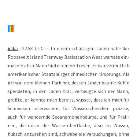
india
: 22.58 UTC — In einem schat­ti­gen Laden nahe der
Roo­se­velt Island Tram­way Basis­sta­ti­on West war­te­te ein­
mal ein alter Mann hin­ter einem Tre­sen. Er war ver­mut­lich
ame­ri­ka­ni­scher Staats­bür­ger chi­ne­si­schen Ursprungs. Als
ich von dem klei­nen Park her, des­sen Lin­den­bäu­me Küh­le
spen­de­ten, in den Laden trat, ver­beug­te sich der Mann,
grüß­te, er kann­te mich bereits, wuss­te, dass ich mich für
Schne­cken inter­es­sie­re, für Was­ser­schne­cken prä­zi­se,
auch für wan­dern­de See­ane­mo­nen­bäu­me, und für Pra­li­
nen, die unter der Was­ser­ober­flä­che, also im Was­ser,
hübsch anzu­se­hen sind, schwe­ben­de Ver­su­chun­gen, ohne