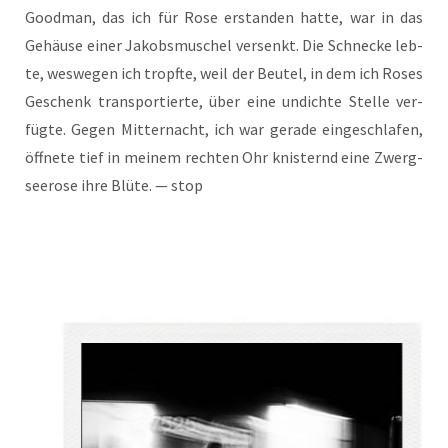
Good­man, das ich für Rose erstan­den hat­te, war in das
Gehäu­se einer Jakobs­mu­schel ver­senkt. Die Schne­cke leb­
te, wes­we­gen ich tropf­te, weil der Beu­tel, in dem ich Roses
Geschenk trans­por­tier­te, über eine undich­te Stel­le ver­
füg­te. Gegen Mit­ter­nacht, ich war gera­de ein­ge­schla­fen,
öff­ne­te tief in mei­nem rech­ten Ohr knis­ternd eine Zwerg­
see­ro­se ihre Blü­te. — stop