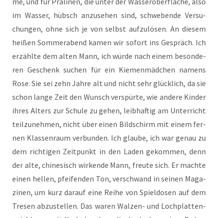
me, und für Pra­li­nen, die unter der Was­ser­ober­flä­che, also
im Was­ser, hübsch anzu­se­hen sind, schwe­ben­de Ver­su­
chun­gen, ohne sich je von selbst auf­zu­lö­sen. An die­sem
hei­ßen Som­mer­abend kamen wir sofort ins Gespräch. Ich
erzähl­te dem alten Mann, ich wür­de nach einem beson­de­
ren Geschenk suchen für ein Kie­men­mäd­chen namens
Rose. Sie sei zehn Jah­re alt und nicht sehr glück­lich, da sie
schon lan­ge Zeit den Wunsch ver­spür­te, wie ande­re Kin­der
ihres Alters zur Schu­le zu gehen, leib­haf­tig am Unter­richt
teil­zu­neh­men, nicht über einen Bild­schirm mit einem fer­
nen Klas­sen­raum ver­bun­den. Ich glau­be, ich war genau zu
dem rich­ti­gen Zeit­punkt in den Laden gekom­men, denn
der alte, chi­ne­sisch wir­ken­de Mann, freu­te sich. Er mach­te
einen hel­len, pfei­fen­den Ton, ver­schwand in sei­nen Maga­
zi­nen, um kurz dar­auf eine Rei­he von Spiel­do­sen auf dem
Tre­sen abzu­stel­len. Das waren Wal­zen- und Loch­plat­ten­