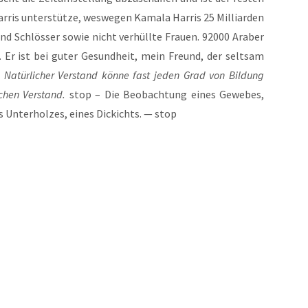
ris unter­stüt­ze, wes­we­gen Kama­la Har­ris 25 Mil­li­ar­den
und Schlös­ser sowie nicht ver­hüll­te Frau­en. 92000 Ara­ber
. Er ist bei guter Gesund­heit, mein Freund, der selt­sam
:
Natür­li­cher Ver­stand kön­ne fast jeden Grad von Bil­dung
­chen Ver­stand.
stop – Die Beob­ach­tung eines Gewe­bes,
s Unter­hol­zes, eines Dickichts. — stop