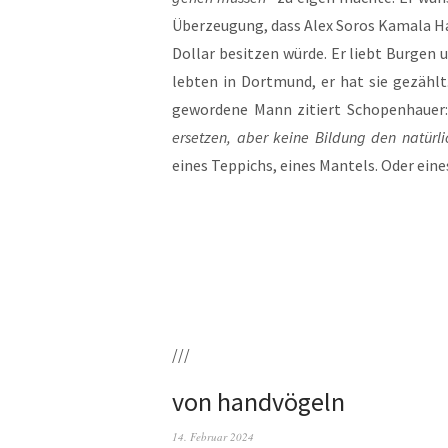
Über­zeu­gung, dass Alex Sor­os Kama­la Har­
Dol­lar besit­zen wür­de. Er liebt Bur­gen 
leb­ten in Dort­mund, er hat sie gezählt
gewor­de­ne Mann zitiert Scho­pen­hau­er
erset­zen, aber kei­ne Bil­dung den natür­li
eines Tep­pichs, eines Man­tels. Oder eine
///
von handvögeln
14. Februar 2024