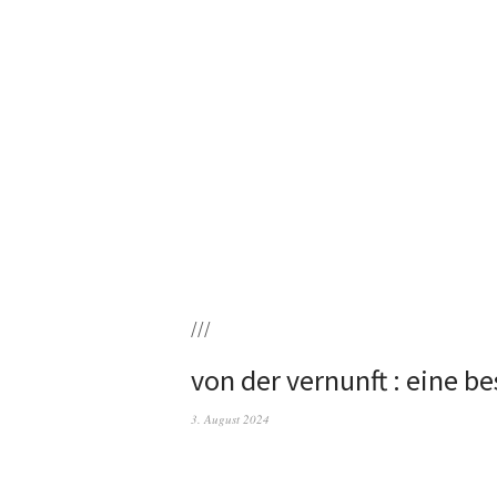
///
von der vernunft : eine 
3. August 2024