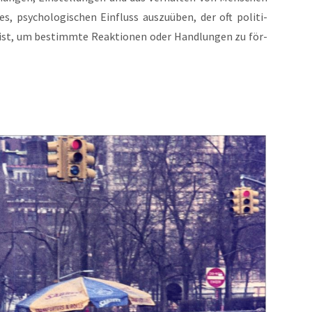
s, psy­cho­lo­gi­schen Ein­fluss aus­zu­üben, der oft poli­ti­
ur ist, um bestimm­te Reak­tio­nen oder Hand­lun­gen zu för­