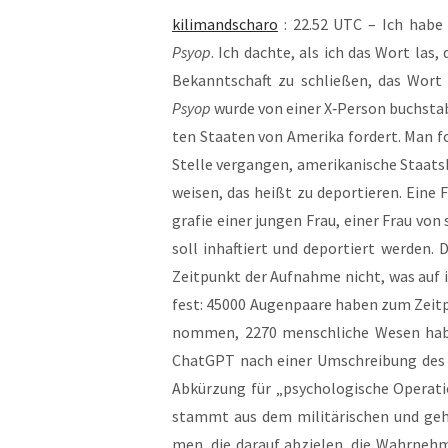
kili­man­dscha­ro
: 22.52 UTC – Ich habe h
Psyop
. Ich dach­te, als ich das Wort las,
Bekannt­schaft zu schlie­ßen, das Wort
Psyop
wur­de von einer X‑Person buch­sta­b
ten Staa­ten von Ame­ri­ka for­dert. Man f
Stel­le ver­gan­gen, ame­ri­ka­ni­sche Sta
wei­sen, das heißt zu depor­tie­ren. Eine 
gra­fie einer jun­gen Frau, einer Frau von s
soll inhaf­tiert und depor­tiert wer­den. 
Zeit­punkt der Auf­nah­me nicht, was auf i
fest: 45000 Augen­paa­re haben zum Zeit­
nom­men, 2270 mensch­li­che Wesen habe
ChatGPT nach einer Umschrei­bung des
Abkür­zung für „psy­cho­lo­gi­sche Ope­ra­ti­
stammt aus dem mili­tä­ri­schen und geh
men, die dar­auf abzie­len, die Wahr­neh­