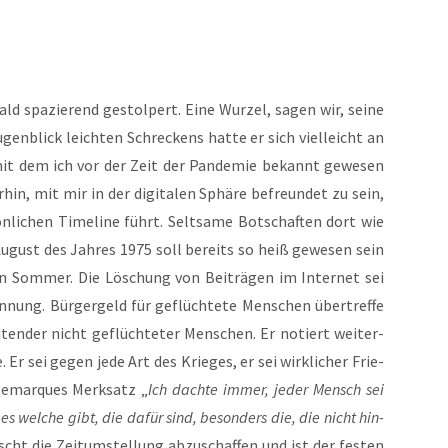
ld spa­zie­rend gestol­pert. Eine Wur­zel, sagen wir, sei­ne
gen­blick leich­ten Schre­ckens hat­te er sich viel­leicht an
 mit dem ich vor der Zeit der Pan­de­mie bekannt gewe­sen
­hin, mit mir in der digi­ta­len Sphä­re befreun­det zu sein,
n­li­chen Time­line führt. Selt­sa­me Bot­schaf­ten dort wie
August des Jah­res 1975 soll bereits so heiß gewe­sen sein
en Som­mer. Die Löschung von Bei­trä­gen im Inter­net sei
nung. Bür­ger­geld für geflüch­te­te Men­schen über­tref­fe
ten­der nicht geflüch­te­ter Men­schen. Er notiert wei­ter­
 Er sei gegen jede Art des Krie­ges, er sei wirk­li­cher Frie­
 Remar­ques Merk­satz „
Ich dach­te immer, jeder Mensch sei
es wel­che gibt, die dafür sind, beson­ders die, die nicht hin­
cht die Zeit­um­stel­lung abzu­schaf­fen und ist der fes­ten