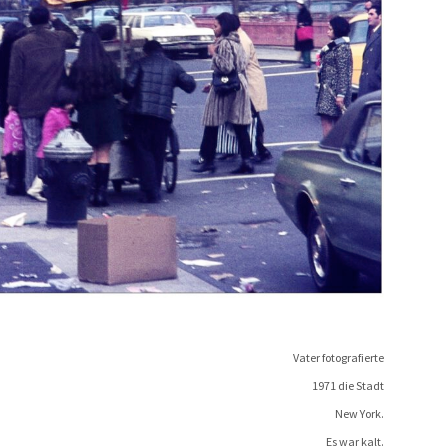
Vater foto­gra­fier­te
1971 die
Stadt
New York.
Es war kalt.