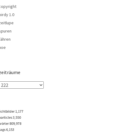
copyright
birdy 1.0
zeitlupe
spuren
fähren
noe
zeiträume
lichtbilder
1,177
particles
3,550
wörter 809,978
tags
6,153