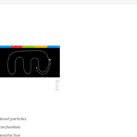
about particles
zeichenlinie
jennifer.five