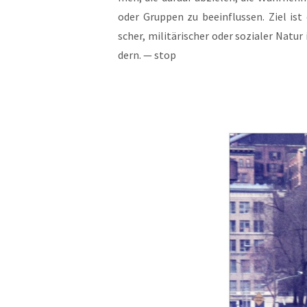
oder Grup­pen zu beein­flus­sen. Ziel ist e
scher, mili­tä­ri­scher oder sozia­ler Nat
dern. — stop