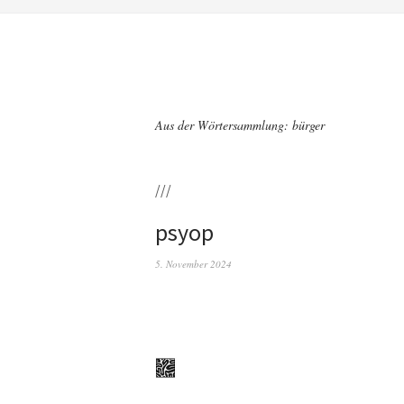
Aus der Wörtersammlung: bürger
///
psyop
5. November 2024