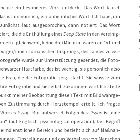
eu­te ein beson­de­res Wort ent­deckt. Das Wort lau­tet
 das ist unheim­lich, ein unheim­li­ches Wort. Ich habe, um
 zunächst laut aus­ge­spro­chen, dann notiert: Das Wort
iert, die die Ent­hül­lung eines
Deep Sta­te
in den Ver­ei­nig­
or­der­te gleich­wohl, kei­ne drei Minu­ten waren an Ort und
atsbürger/innen soma­li­schen Ursprungs, des Lan­des zu ver­
Foto­gra­fie wur­de zur Unter­stüt­zung gesen­det, die Foto­
chwar­zer Haut­far­be, das ist wich­tig, sie per­sön­lich also
Die Frau, die die Foto­gra­fie zeigt, lacht. Sie wuss­te zum
hre Foto­gra­fie und sie selbst zukom­men wird. Ich stel­le
punkt mei­ner Beob­ach­tung die­sen Text mit Bild wahr­ge­
n Zustim­mung durch Herz­stem­pel erteilt. Ich frag­te
 Wor­tes
Psyop
. Bot ant­wor­tet Fol­gen­des:
Psyop
ist eine
on“ (auf Eng­lisch: psy­cho­lo­gi­cal ope­ra­ti­on). Der Begriff
eim­dienst­li­chen Bereich und bezieht sich auf Maß­nah­
mun­gen, Ein­stel­lun­gen und das Ver­hal­ten von Men­schen