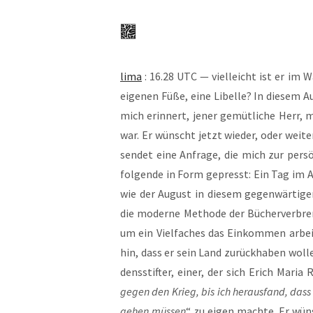
lima
: 16.28 UTC — viel­leicht ist er im Wa
eige­nen Füße, eine Libel­le? In die­sem Au
mich erin­nert, jener gemüt­li­che Herr,
war. Er wünscht jetzt wie­der, oder wei­ter
sen­det eine Anfra­ge, die mich zur per­sö
fol­gen­de in Form gepresst: Ein Tag im 
wie der August in die­sem gegen­wär­ti­g
die moder­ne Metho­de der Bücher­ver­bren­
um ein Viel­fa­ches das Ein­kom­men arbei­
hin, dass er sein Land zurück­ha­ben wol­le.
dens­stif­ter, einer, der sich Erich Maria
gegen den Krieg, bis ich her­aus­fand, dass 
ge­hen müs­sen
“ zu eigen mach­te. Er wüns