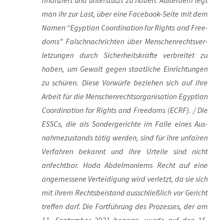
finan­ziert und unter­stützt zu haben. Außer­dem legt
man ihr zur Last, über eine Face­book-Sei­te mit dem
Namen “Egyp­ti­an Coor­di­na­ti­on for Rights and Free­
doms” Fal­sch­nach­rich­ten über Men­schen­rechts­ver­
let­zun­gen durch Sicher­heits­kräf­te ver­brei­tet zu
haben, um Gewalt gegen staat­li­che Ein­rich­tun­gen
zu schü­ren. Die­se Vor­wür­fe bezie­hen sich auf ihre
Arbeit für die Men­schen­rechts­or­ga­ni­sa­ti­on Egyp­ti­an
Coor­di­na­ti­on for Rights and Free­doms (ECRF). / Die
ESSCs, die als Son­der­ge­rich­te im Fal­le eines Aus­
nah­me­zu­stands tätig wer­den, sind für ihre unfai­ren
Ver­fah­ren bekannt und ihre Urtei­le sind nicht
anfecht­bar. Hoda Abdel­mo­niems Recht auf eine
ange­mes­se­ne Ver­tei­di­gung wird ver­letzt, da sie sich
mit ihrem Rechts­bei­stand aus­schließ­lich vor Gericht
tref­fen darf. Die Fort­füh­rung des Pro­zes­ses, der am