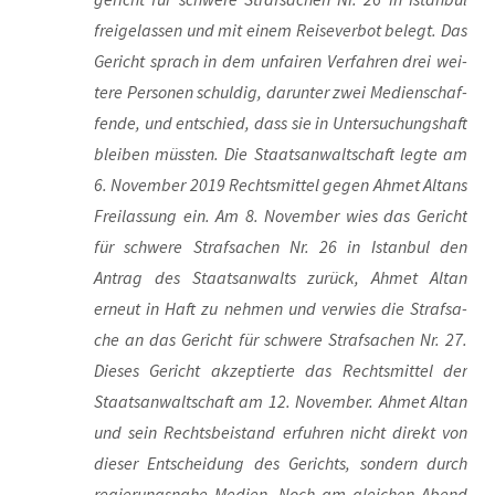
frei­ge­las­sen und mit einem Rei­se­ver­bot belegt. Das
Gericht sprach in dem unfai­ren Ver­fah­ren drei wei­
te­re Per­so­nen schul­dig, dar­un­ter zwei Medi­en­schaf­
fen­de, und ent­schied, dass sie in Unter­su­chungs­haft
blei­ben müss­ten. Die Staats­an­walt­schaft leg­te am
6. Novem­ber 2019 Rechts­mit­tel gegen Ahmet Alt­ans
Frei­las­sung ein. Am 8. Novem­ber wies das Gericht
für schwe­re Straf­sa­chen Nr. 26 in Istan­bul den
Antrag des Staats­an­walts zurück, Ahmet Altan
erneut in Haft zu neh­men und ver­wies die Straf­sa­
che an das Gericht für schwe­re Straf­sa­chen Nr. 27.
Die­ses Gericht akzep­tier­te das Rechts­mit­tel der
Staats­an­walt­schaft am 12. Novem­ber. Ahmet Altan
und sein Rechts­bei­stand erfuh­ren nicht direkt von
die­ser Ent­schei­dung des Gerichts, son­dern durch
regie­rungs­na­he Medi­en. Noch am glei­chen Abend