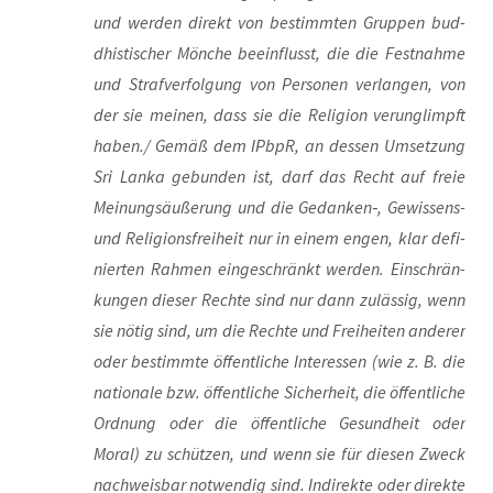
und wer­den direkt von bestimm­ten Grup­pen bud­
dhis­ti­scher Mön­che beein­flusst, die die Fest­nah­me
und Straf­ver­fol­gung von Per­so­nen ver­lan­gen, von
der sie mei­nen, dass sie die Reli­gi­on ver­un­glimpft
haben./ Gemäß dem IPb­pR, an des­sen Umset­zung
Sri Lan­ka gebun­den ist, darf das Recht auf freie
Mei­nungs­äu­ße­rung und die Gedanken‑, Gewis­sens-
und Reli­gi­ons­frei­heit nur in einem engen, klar defi­
nier­ten Rah­men ein­ge­schränkt wer­den. Ein­schrän­
kun­gen die­ser Rech­te sind nur dann zuläs­sig, wenn
sie nötig sind, um die Rech­te und Frei­hei­ten ande­rer
oder bestimm­te öffent­li­che Inter­es­sen (wie z. B. die
natio­na­le bzw. öffent­li­che Sicher­heit, die öffent­li­che
Ord­nung oder die öffent­li­che Gesund­heit oder
Moral) zu schüt­zen, und wenn sie für die­sen Zweck
nach­weis­bar not­wen­dig sind. Indi­rek­te oder direk­te