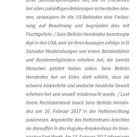
bei allen zukünf­ti­gen Anhö­run­gen sicher­stel­len kön­
nen, ver­wei­gern ihr die US-Behör­den eine Frei­las­
sung auf Bewäh­rung und begrün­den dies mit
Flucht­ge­fahr. / Sara Bel­trán Hernán­dez bean­trag­te
Asyl in den USA, weil sie ihren Aus­sa­gen zufol­ge in El
Sal­va­dor Mord­dro­hun­gen von einem Ban­den­füh­rer
und Ban­den­mit­glie­dern erhal­ten hat, die bereits
Men­schen getö­tet haben sol­len. Sara Bel­trán
Hernán­dez hat an Eides statt erklärt, dass sie
schwe­re kör­per­li­che und see­li­sche häus­li­che Gewalt
erfah­ren hat und sexu­ell miss­braucht wur­de. / Laut
ihrem Rechts­bei­stand brach Sara Bel­trán Hernán­
dez am 10. Febru­ar 2017 in der Haft­ein­rich­tung
zusam­men. Ange­stell­te des Haft­zen­trums brach­ten
sie dar­auf­hin in das Hugu­ley-Kran­ken­haus im texa­
ni­schen Fort Worth. Am 13. Febru­ar 2017 infor­mier­te