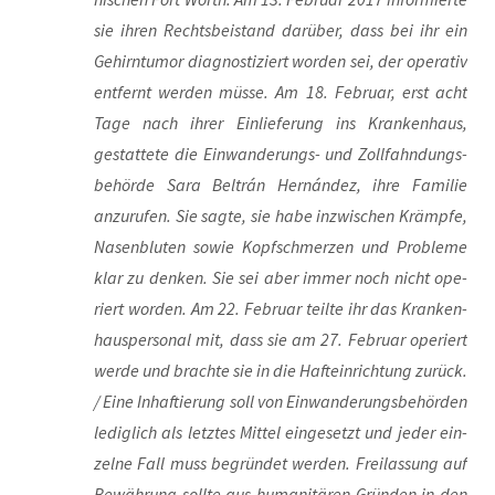
sie ihren Rechts­bei­stand dar­über, dass bei ihr ein
Gehirn­tu­mor dia­gnos­ti­ziert wor­den sei, der ope­ra­tiv
ent­fernt wer­den müs­se. Am 18. Febru­ar, erst acht
Tage nach ihrer Ein­lie­fe­rung ins Kran­ken­haus,
gestat­te­te die Ein­wan­de­rungs- und Zoll­fahn­dungs­
be­hör­de Sara Bel­trán Hernán­dez, ihre Fami­lie
anzu­ru­fen. Sie sag­te, sie habe inzwi­schen Krämp­fe,
Nasen­blu­ten sowie Kopf­schmer­zen und Pro­ble­me
klar zu den­ken. Sie sei aber immer noch nicht ope­
riert wor­den. Am 22. Febru­ar teil­te ihr das Kran­ken­
haus­per­so­nal mit, dass sie am 27. Febru­ar ope­riert
wer­de und brach­te sie in die Haft­ein­rich­tung zurück.
/ Eine Inhaf­tie­rung soll von Ein­wan­de­rungs­be­hör­den
ledig­lich als letz­tes Mit­tel ein­ge­setzt und jeder ein­
zel­ne Fall muss begrün­det wer­den. Frei­las­sung auf
Bewäh­rung soll­te aus huma­ni­tä­ren Grün­den in den