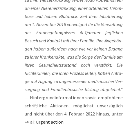
zu ihrer Herz­er­kran­kung lei­det Hoda Abdel­mo­niem
an einer Nie­ren­er­kran­kung, einer arte­ri­el­len Throm­
bo­se und hohem Blut­druck. Seit ihrer Inhaf­tie­rung
am 1. Novem­ber 2018 ver­wei­gert ihr die Ver­wal­tung
des Frau­en­ge­fäng­nis­ses Al-Qana­ter jeg­li­chen
Besuch und Kon­takt mit ihrer Fami­lie. Ihre Ange­hö­ri­
gen haben außer­dem nach wie vor kei­nen Zugang
zu ihrer Kran­ken­ak­te, was die Sor­ge der Fami­lie um
ihren Gesund­heits­zu­stand noch ver­stärkt. Die
Richter:innen, die ihren Pro­zess lei­ten, haben Anträ­
ge auf Zugang zu ange­mes­se­ner medi­zi­ni­scher Ver­
sor­gung und Fami­li­en­be­su­che bis­lang abge­lehnt.“
— Hin­ter­grund­in­for­ma­tio­nen sowie emp­foh­le­ne
schrift­li­che Aktio­nen, mög­lichst unver­züg­lich
und nicht über den 4. Febru­ar 2022 hin­aus, unter
»> ai :
urgent action