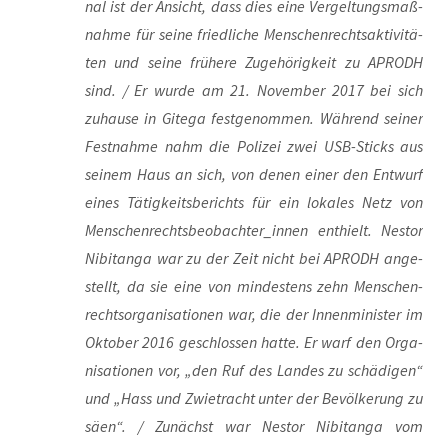
nal ist der Ansicht, dass dies eine Ver­gel­tungs­maß­
nah­me für sei­ne fried­li­che Men­schen­rechts­ak­ti­vi­tä­
ten und sei­ne frü­he­re Zuge­hö­rig­keit zu APRODH
sind. / Er wur­de am 21. Novem­ber 2017 bei sich
zuhau­se in Gite­ga fest­ge­nom­men. Wäh­rend sei­ner
Fest­nah­me nahm die Poli­zei zwei USB-Sticks aus
sei­nem Haus an sich, von denen einer den Ent­wurf
eines Tätig­keits­be­richts für ein loka­les Netz von
Menschenrechtsbeobachter_innen ent­hielt. Nes­tor
Nibi­tan­ga war zu der Zeit nicht bei APRODH ange­
stellt, da sie eine von min­des­tens zehn Men­schen­
rechts­or­ga­ni­sa­tio­nen war, die der Innen­mi­nis­ter im
Okto­ber 2016 geschlos­sen hat­te. Er warf den Orga­
ni­sa­tio­nen vor, „den Ruf des Lan­des zu schä­di­gen“
und „Hass und Zwie­tracht unter der Bevöl­ke­rung zu
säen“. / Zunächst war Nes­tor Nibi­tan­ga vom