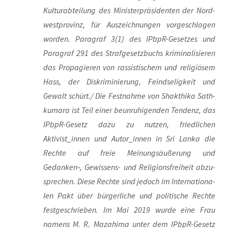
Kul­tur­ab­tei­lung des Minis­ter­prä­si­den­ten der Nord­
west­pro­vinz, für Aus­zeich­nun­gen vor­ge­schla­gen
wor­den. Para­graf 3(1) des IPb­pR-Geset­zes und
Para­graf 291 des Straf­ge­setz­buchs kri­mi­na­li­sie­ren
das Pro­pa­gie­ren von ras­sis­ti­schem und reli­giö­sem
Hass, der Dis­kri­mi­nie­rung, Feind­se­lig­keit und
Gewalt schürt./ Die Fest­nah­me von Shakt­hi­ka Sath­
ku­ma­ra ist Teil einer beun­ru­hi­gen­den Ten­denz, das
IPb­pR-Gesetz dazu zu nut­zen, fried­li­chen
Aktivist_innen und Autor_innen in Sri Lan­ka die
Rech­te auf freie Mei­nungs­äu­ße­rung und
Gedanken‑, Gewis­sens- und Reli­gi­ons­frei­heit abzu­
spre­chen. Die­se Rech­te sind jedoch im Inter­na­tio­na­
len Pakt über bür­ger­li­che und poli­ti­sche Rech­te
fest­ge­schrie­ben. Im Mai 2019 wur­de eine Frau
namens M. R. Mazahi­ma unter dem IPb­pR-Gesetz