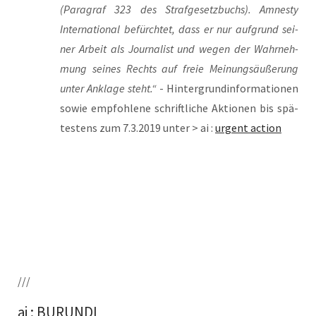
(Para­graf 323 des Straf­ge­setz­buchs). Amnes­ty
Inter­na­tio­nal befürch­tet, dass er nur auf­grund sei­
ner Arbeit als Jour­na­list und wegen der Wahr­neh­
mung sei­nes Rechts auf freie Mei­nungs­äu­ße­rung
unter Ankla­ge steht.“
- Hin­ter­grund­in­for­ma­tio­nen
sowie emp­foh­le­ne schrift­li­che Aktio­nen bis spä­
tes­tens zum 7.3.2019 unter > ai :
urgent action
///
ai : BURUNDI