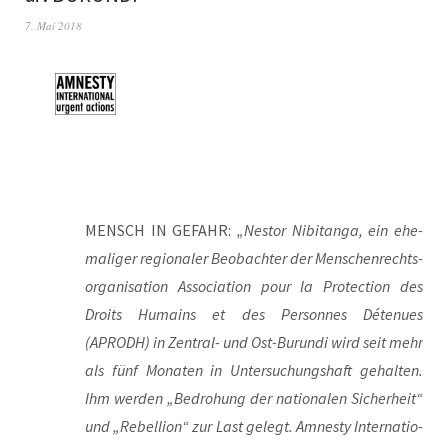
7. Mai 2018
MENSCH IN GEFAHR:
„Nes­tor Nibi­tan­ga, ein ehe­
ma­li­ger regio­na­ler Beob­ach­ter der Men­schen­rechts­
or­ga­ni­sa­ti­on Asso­cia­ti­on pour la Pro­tec­tion des
Droits Humains et des Per­son­nes Déte­nues
(APRODH) in Zen­tral- und Ost-Burun­di wird seit mehr
als fünf Mona­ten in Unter­su­chungs­haft gehal­ten.
Ihm wer­den „Bedro­hung der natio­na­len Sicher­heit“
und „Rebel­li­on“ zur Last gelegt. Amnes­ty Inter­na­tio­