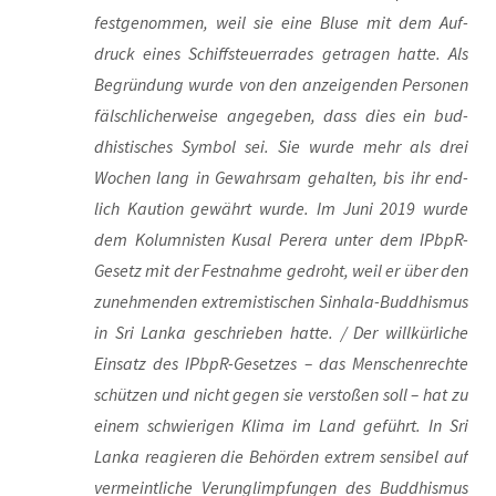
fest­ge­nom­men, weil sie eine Blu­se mit dem Auf­
druck eines Schiffsteu­er­ra­des getra­gen hat­te. Als
Begrün­dung wur­de von den anzei­gen­den Per­so­nen
fälsch­li­cher­wei­se ange­ge­ben, dass dies ein bud­
dhis­ti­sches Sym­bol sei. Sie wur­de mehr als drei
Wochen lang in Gewahr­sam gehal­ten, bis ihr end­
lich Kau­ti­on gewährt wur­de. Im Juni 2019 wur­de
dem Kolum­nis­ten Kusal Perera unter dem IPb­pR-
Gesetz mit der Fest­nah­me gedroht, weil er über den
zuneh­men­den extre­mis­ti­schen Sin­ha­la-Bud­dhis­mus
in Sri Lan­ka geschrie­ben hat­te. / Der will­kür­li­che
Ein­satz des IPb­pR-Geset­zes – das Men­schen­rech­te
schüt­zen und nicht gegen sie ver­sto­ßen soll – hat zu
einem schwie­ri­gen Kli­ma im Land geführt. In Sri
Lan­ka reagie­ren die Behör­den extrem sen­si­bel auf
ver­meint­li­che Ver­un­glimp­fun­gen des Bud­dhis­mus