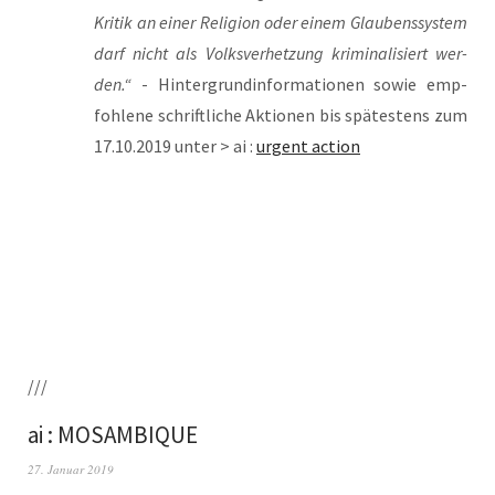
Kri­tik an einer Reli­gi­on oder einem Glau­bens­sys­tem
darf nicht als Volks­ver­het­zung kri­mi­na­li­siert wer­
den.“
- Hin­ter­grund­in­for­ma­tio­nen sowie emp­
foh­le­ne schrift­li­che Aktio­nen bis spä­tes­tens zum
17.10.2019 unter > ai :
urgent action
///
ai : MOSAMBIQUE
27. Januar 2019