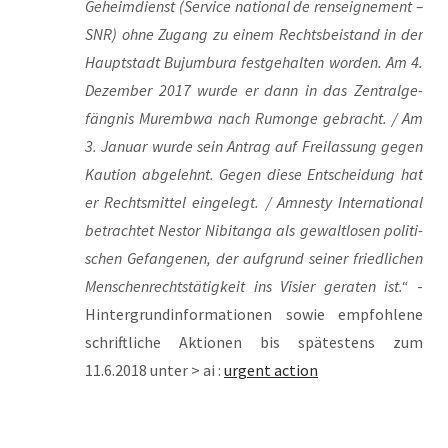
Geheim­dienst (Ser­vice natio­nal de rens­eig­ne­ment –
SNR) ohne Zugang zu einem Rechts­bei­stand in der
Haupt­stadt Bujum­bu­ra fest­ge­hal­ten wor­den. Am 4.
Dezem­ber 2017 wur­de er dann in das Zen­tral­ge­
fäng­nis Muremb­wa nach Rumon­ge gebracht. / Am
3. Janu­ar wur­de sein Antrag auf Frei­las­sung gegen
Kau­ti­on abge­lehnt. Gegen die­se Ent­schei­dung hat
er Rechts­mit­tel ein­ge­legt. / Amnes­ty Inter­na­tio­nal
betrach­tet Nes­tor Nibi­tan­ga als gewalt­lo­sen poli­ti­
schen Gefan­ge­nen, der auf­grund sei­ner fried­li­chen
Men­schen­rechts­tä­tig­keit ins Visier gera­ten ist.“
-
Hin­ter­grund­in­for­ma­tio­nen sowie emp­foh­le­ne
schrift­li­che Aktio­nen bis spä­tes­tens zum
11.6.2018 unter > ai :
urgent action