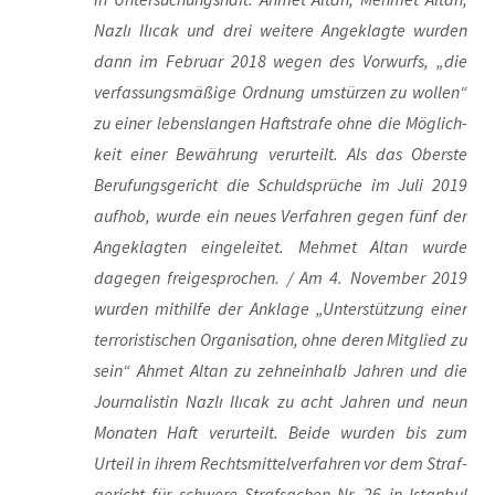
Naz­lı Ilı­cak und drei wei­te­re Ange­klag­te wur­den
dann im Febru­ar 2018 wegen des Vor­wurfs, „die
ver­fas­sungs­mä­ßi­ge Ord­nung umstür­zen zu wol­len“
zu einer lebens­lan­gen Haft­stra­fe ohne die Mög­lich­
keit einer Bewäh­rung ver­ur­teilt. Als das Obers­te
Beru­fungs­ge­richt die Schuld­sprü­che im Juli 2019
auf­hob, wur­de ein neu­es Ver­fah­ren gegen fünf der
Ange­klag­ten ein­ge­lei­tet. Meh­met Altan wur­de
dage­gen frei­ge­spro­chen. / Am 4. Novem­ber 2019
wur­den mit­hil­fe der Ankla­ge „Unter­stüt­zung einer
ter­ro­ris­ti­schen Orga­ni­sa­ti­on, ohne deren Mit­glied zu
sein“ Ahmet Altan zu zehn­ein­halb Jah­ren und die
Jour­na­lis­tin Naz­lı Ilı­cak zu acht Jah­ren und neun
Mona­ten Haft ver­ur­teilt. Bei­de wur­den bis zum
Urteil in ihrem Rechts­mit­tel­ver­fah­ren vor dem Straf­
ge­richt für schwe­re Straf­sa­chen Nr. 26 in Istan­bul