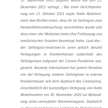
11. Sep­tem­ber 2021 begann, wur­de auf den 15.
Dezem­ber 2021 ver­tagt. / Bei einer Gerichts­an­hö­
rung am 11. Okto­ber 2021 sag­te Hoda Abdel­mo­
niem den Richter:innen, dass ihr im Gefäng­nis eine
Herz­ka­the­ter­un­ter­su­chung ver­schrie­ben wur­de und
dass eine:r der Mediziner:innen ihre Frei­las­sung aus
medi­zi­ni­schen Grün­den bean­tragt habe. Laut des :
der Gefängnis-mediziner:in sei­en jedoch der­zeit
Ver­le­gun­gen in Kran­ken­häu­ser außer­halb des
Gefäng­nis­ses auf­grund der Coro­na-Pan­de­mie aus­
ge­setzt. Amnes­ty Inter­na­tio­nal hat jedoch Kennt­nis
von der Ver­le­gung ande­rer Gefan­ge­ner in exter­ne
Kran­ken­häu­ser seit dem Aus­bruch des Coro­na­vi­rus,
ein­schließ­lich der kurz­zei­ti­gen Ver­le­gung von Hoda
Abdel­mo­niem am 30. Novem­ber 2020 zur Behand­
lung eines ver­mu­te­ten Nie­ren­ver­sa­gens. Zusätz­lich