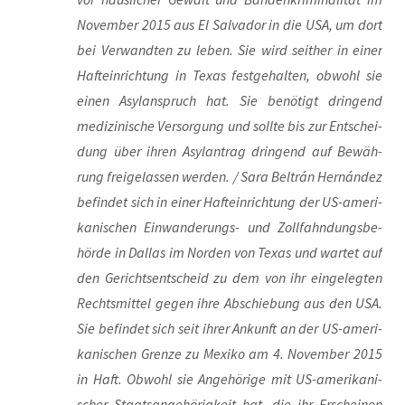
Novem­ber 2015 aus El Sal­va­dor in die USA, um dort
bei Ver­wand­ten zu leben. Sie wird seit­her in einer
Haft­ein­rich­tung in Texas fest­ge­hal­ten, obwohl sie
einen Asyl­an­spruch hat. Sie benö­tigt drin­gend
medi­zi­ni­sche Ver­sor­gung und soll­te bis zur Ent­schei­
dung über ihren Asyl­an­trag drin­gend auf Bewäh­
rung frei­ge­las­sen wer­den. / Sara Bel­trán Hernán­dez
befin­det sich in einer Haft­ein­rich­tung der US-ame­ri­
ka­ni­schen Ein­wan­de­rungs- und Zoll­fahn­dungs­be­
hör­de in Dal­las im Nor­den von Texas und war­tet auf
den Gerichts­ent­scheid zu dem von ihr ein­ge­leg­ten
Rechts­mit­tel gegen ihre Abschie­bung aus den USA.
Sie befin­det sich seit ihrer Ankunft an der US-ame­ri­
ka­ni­schen Gren­ze zu Mexi­ko am 4. Novem­ber 2015
in Haft. Obwohl sie Ange­hö­ri­ge mit US-ame­ri­ka­ni­
scher Staats­an­ge­hö­rig­keit hat, die ihr Erschei­nen