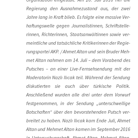
Regie­rung den Aus­nah­me­zu­stand aus, der zwei
Jah­re lang in Kraft blieb. Es folg­te eine mas­si­ve Ver­
haf­tungs­wel­le gegen Jour­na­lis­tin­nen, Schrift­stel­le­
rin­nen, Rich­te­rin­nen, Staats­an­wäl­tin­nen sowie ver­
meint­li­che und tat­säch­li­che Kri­ti­ke­rin­nen der Regie­
rungs­par­tei AKP. / Ahmet Altan und sein Bru­der Meh­
met Altan nah­men am 14. Juli – dem Vor­abend des
Put­sches – an einer Live-Fern­seh­sen­dung mit der
Mode­ra­to­rin Naz­lı Ilı­cak teil. Wäh­rend der Sen­dung
dis­ku­tier­ten sie auch über tür­ki­sche Poli­tik.
Anschlie­ßend wur­den alle drei unter dem Vor­wurf
fest­ge­nom­men, in der Sen­dung „unter­schwel­li­ge
Bot­schaf­ten“ über den bevor­ste­hen­den Putsch ver­
brei­tet zu haben. Naz­lı Ilı­cak kam Ende Juli, Ahmet
Altan und Meh­met Altan kamen im Sep­tem­ber 2016
in Unter­su­chungs­haft. Ahmet Altan, Meh­met Altan,