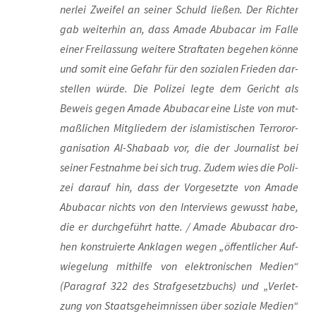
ner­lei Zwei­fel an sei­ner Schuld lie­ßen. Der Rich­ter
gab wei­ter­hin an, dass Ama­de Abu­ba­car im Fal­le
einer Frei­las­sung wei­te­re Straf­ta­ten bege­hen kön­ne
und somit eine Gefahr für den sozia­len Frie­den dar­
stel­len wür­de. Die Poli­zei leg­te dem Gericht als
Beweis gegen Ama­de Abu­ba­car eine Lis­te von mut­
maß­li­chen Mit­glie­dern der isla­mis­ti­schen Ter­ror­or­
ga­ni­sa­ti­on Al-Shaba­ab vor, die der Jour­na­list bei
sei­ner Fest­nah­me bei sich trug. Zudem wies die Poli­
zei dar­auf hin, dass der Vor­ge­setz­te von Ama­de
Abu­ba­car nichts von den Inter­views gewusst habe,
die er durch­ge­führt hat­te. / Ama­de Abu­ba­car dro­
hen kon­stru­ier­te Ankla­gen wegen „öffent­li­cher Auf­
wie­ge­lung mit­hil­fe von elek­tro­ni­schen Medi­en“
(Para­graf 322 des Straf­ge­setz­buchs) und „Ver­let­
zung von Staats­ge­heim­nis­sen über sozia­le Medi­en“