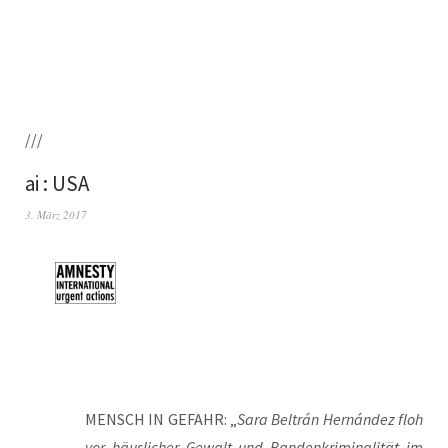
///
ai : USA
3. März 2017
MENSCH IN GEFAHR: „
Sara Bel­trán Hernán­dez floh
vor häus­li­cher Gewalt und Ban­den­kri­mi­na­li­tät im