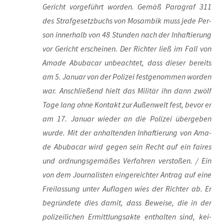
Gericht vor­ge­führt wor­den. Gemäß Para­graf 311
des Straf­ge­setz­buchs von Mosam­bik muss jede Per­
son inner­halb von 48 Stun­den nach der Inhaf­tie­rung
vor Gericht erschei­nen. Der Rich­ter ließ im Fall von
Ama­de Abu­ba­car unbe­ach­tet, dass die­ser bereits
am 5. Janu­ar von der Poli­zei fest­ge­nom­men wor­den
war. Anschlie­ßend hielt das Mili­tär ihn dann zwölf
Tage lang ohne Kon­takt zur Außen­welt fest, bevor er
am 17. Janu­ar wie­der an die Poli­zei über­ge­ben
wur­de. Mit der anhal­ten­den Inhaf­tie­rung von Ama­
de Abu­ba­car wird gegen sein Recht auf ein fai­res
und ord­nungs­ge­mä­ßes Ver­fah­ren ver­sto­ßen. / Ein
von dem Jour­na­lis­ten ein­ge­reich­ter Antrag auf eine
Frei­las­sung unter Auf­la­gen wies der Rich­ter ab. Er
begrün­de­te dies damit, dass Bewei­se, die in der
poli­zei­li­chen Ermitt­lungs­ak­te ent­hal­ten sind, kei­