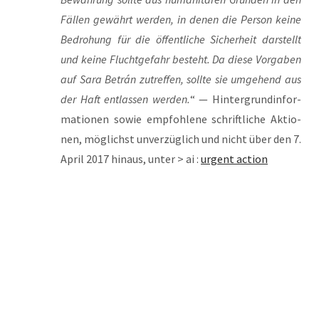
Fäl­len gewährt wer­den, in denen die Per­son kei­ne
Bedro­hung für die öffent­li­che Sicher­heit dar­stellt
und kei­ne Flucht­ge­fahr besteht. Da die­se Vor­ga­ben
auf Sara Betrán zutref­fen, soll­te sie umge­hend aus
der Haft ent­las­sen wer­den.
“ — Hin­ter­grund­in­for­
ma­tio­nen sowie emp­foh­le­ne schrift­li­che Aktio­
nen, mög­lichst unver­züg­lich und nicht über den 7.
April 2017 hin­aus, unter > ai :
urgent action