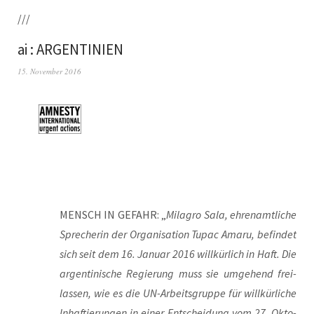
///
ai : ARGENTINIEN
15. November 2016
MENSCH IN GEFAHR: „
Mila­gro Sala, ehren­amt­li­che
Spre­che­rin der Orga­ni­sa­ti­on Tupac Ama­ru, befin­det
sich seit dem 16. Janu­ar 2016 will­kür­lich in Haft. Die
argen­ti­ni­sche Regie­rung muss sie umge­hend frei­
las­sen, wie es die UN-Arbeits­grup­pe für will­kür­li­che
Inhaf­tie­run­gen in einer Ent­schei­dung vom 27. Okto­