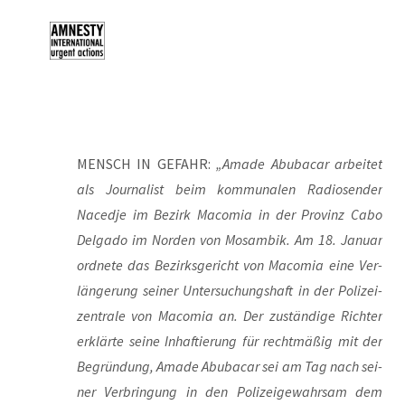
MENSCH IN GEFAHR:
„Ama­de Abu­ba­car arbei­tet
als Jour­na­list beim kom­mu­na­len Radio­sen­der
Naced­je im Bezirk Maco­mia in der Pro­vinz Cabo
Del­ga­do im Nor­den von Mosam­bik. Am 18. Janu­ar
ord­ne­te das Bezirks­ge­richt von Maco­mia eine Ver­
län­ge­rung sei­ner Unter­su­chungs­haft in der Poli­zei­
zen­tra­le von Maco­mia an. Der zustän­di­ge Rich­ter
erklär­te sei­ne Inhaf­tie­rung für recht­mä­ßig mit der
Begrün­dung, Ama­de Abu­ba­car sei am Tag nach sei­
ner Ver­brin­gung in den Poli­zei­ge­wahr­sam dem