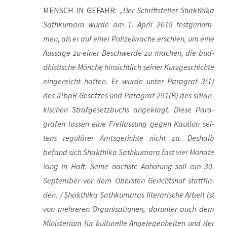
MENSCH IN GEFAHR:
„Der Schrift­stel­ler Shakt­hi­ka
Sath­ku­ma­ra wur­de am 1. April 2019 fest­ge­nom­
men, als er auf einer Poli­zei­wa­che erschien, um eine
Aus­sa­ge zu einer Beschwer­de zu machen, die bud­
dhis­ti­sche Mön­che hin­sicht­lich sei­ner Kurz­ge­schich­te
ein­ge­reicht hat­ten. Er wur­de unter Para­graf 3(1)
des IPb­pR-Geset­zes und Para­graf 291(B) des sri­lan­
ki­schen Straf­ge­setz­buchs ange­klagt. Die­se Para­
gra­fen las­sen eine Frei­las­sung gegen Kau­ti­on sei­
tens regu­lä­rer Amts­ge­rich­te nicht zu. Des­halb
befand sich Shakt­hi­ka Sath­ku­ma­ra fast vier Mona­te
lang in Haft. Sei­ne nächs­te Anhö­rung soll am 30.
Sep­tem­ber vor dem Obers­ten Gerichts­hof statt­fin­
den. / Shakt­hi­ka Sath­ku­ma­ras lite­ra­ri­sche Arbeit ist
von meh­re­ren Orga­ni­sa­tio­nen, dar­un­ter auch dem
Minis­te­ri­um für kul­tu­rel­le Ange­le­gen­hei­ten und der