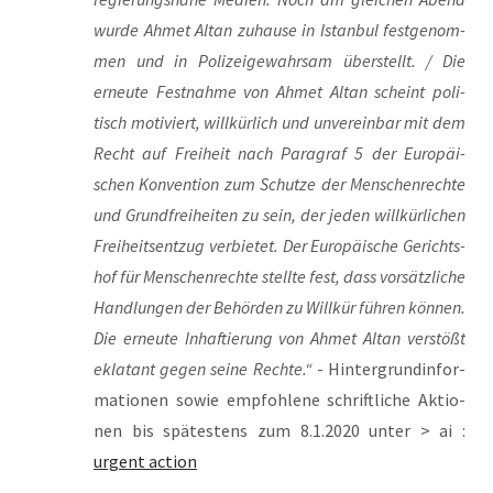
wur­de Ahmet Altan zuhau­se in Istan­bul fest­ge­nom­
men und in Poli­zei­ge­wahr­sam über­stellt. / Die
erneu­te Fest­nah­me von Ahmet Altan scheint poli­
tisch moti­viert, will­kür­lich und unver­ein­bar mit dem
Recht auf Frei­heit nach Para­graf 5 der Euro­päi­
schen Kon­ven­ti­on zum Schut­ze der Men­schen­rech­te
und Grund­frei­hei­ten zu sein, der jeden will­kür­li­chen
Frei­heits­ent­zug ver­bie­tet. Der Euro­päi­sche Gerichts­
hof für Men­schen­rech­te stell­te fest, dass vor­sätz­li­che
Hand­lun­gen der Behör­den zu Will­kür füh­ren kön­nen.
Die erneu­te Inhaf­tie­rung von Ahmet Altan ver­stößt
ekla­tant gegen sei­ne Rech­te.“
- Hin­ter­grund­in­for­
ma­tio­nen sowie emp­foh­le­ne schrift­li­che Aktio­
nen bis spä­tes­tens zum 8.1.2020 unter > ai :
urgent action