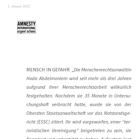
1. Januar 2022
MENSCH IN GEFAHR: „
Die Men­schen­rechts­an­wäl­tin
Hoda Abdel­mo­niem wird seit mehr als drei Jah­ren
auf­grund ihrer Men­schen­rechts­ar­beit will­kür­lich
fest­ge­hal­ten. Nach­dem sie 35 Mona­te in Unter­su­
chungs­haft ver­bracht hat­te, wur­de sie von der
Obers­ten Staats­an­walt­schaft vor das Not­stands­ge­
richt (ESSC) zitiert. Ihr wird vor­ge­wor­fen, einer “ter­
ro­ris­ti­schen Ver­ei­ni­gung” bei­getre­ten zu sein, sie