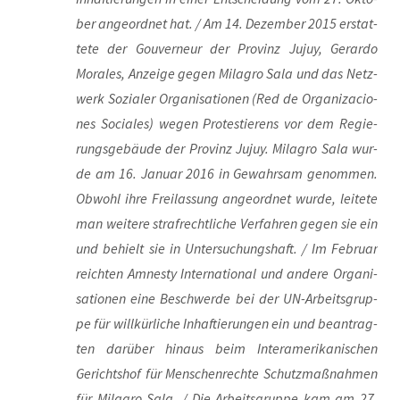
ber ange­ord­net hat. / Am 14. Dezem­ber 2015 erstat­
te­te der Gou­ver­neur der Pro­vinz Jujuy, Gerar­do
Mora­les, Anzei­ge gegen Mila­gro Sala und das Netz­
werk Sozia­ler Orga­ni­sa­tio­nen (Red de Orga­ni­za­cio­
nes Socia­les) wegen Pro­tes­tie­rens vor dem Regie­
rungs­ge­bäu­de der Pro­vinz Jujuy. Mila­gro Sala wur­
de am 16. Janu­ar 2016 in Gewahr­sam genom­men.
Obwohl ihre Frei­las­sung ange­ord­net wur­de, lei­te­te
man wei­te­re straf­recht­li­che Ver­fah­ren gegen sie ein
und behielt sie in Unter­su­chungs­haft. / Im Febru­ar
reich­ten Amnes­ty Inter­na­tio­nal und ande­re Orga­ni­
sa­tio­nen eine Beschwer­de bei der UN-Arbeits­grup­
pe für will­kür­li­che Inhaf­tie­run­gen ein und bean­trag­
ten dar­über hin­aus beim Inter­ame­ri­ka­ni­schen
Gerichts­hof für Men­schen­rech­te Schutz­maß­nah­men
für Mila­gro Sala. / Die Arbeits­grup­pe kam am 27.