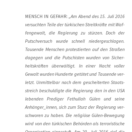
MENSCH IN GEFAHR:
„Am Abend des 15. Juli 2016
ver­such­ten Tei­le der tür­ki­schen Streit­kräf­te mit Waf­
fen­ge­walt, die Regie­rung zu stür­zen. Doch der
Putsch­ver­such wur­de schnell nie­der­ge­schla­gen.
Tau­sen­de Men­schen pro­tes­tier­ten auf den Stra­ßen
dage­gen und die Put­schis­ten wur­den von Sicher­
heits­kräf­ten über­wäl­tigt. In einer Nacht vol­ler
Gewalt wur­den Hun­der­te getö­tet und Tau­sen­de ver­
letzt. Unmit­tel­bar nach dem geschei­ter­ten Staats­
streich beschul­dig­te die Regie­rung den in den USA
leben­den Pre­di­ger Fet­hul­lah Gülen und sei­ne
Anhänger_innen, sich zum Sturz der Regie­rung ver­
schwo­ren zu haben. Die reli­giö­se Gülen-Bewe­gung
wird von den tür­ki­schen Behör­den als ter­ro­ris­ti­sche
Orga­ni­sa­ti­on ein­ge­stuft. Am 20. Juli 2016 rief die