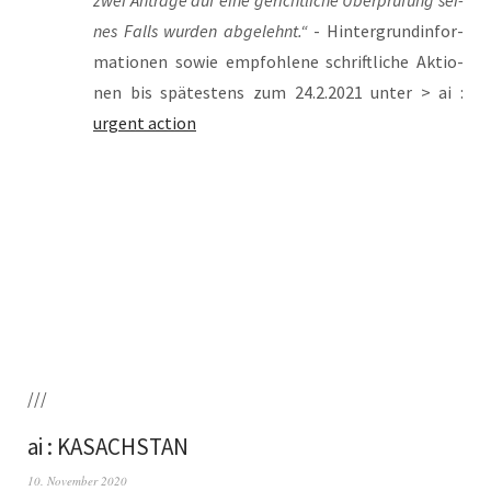
zwei Anträ­ge auf eine gericht­li­che Über­prü­fung sei­
nes Falls wur­den abge­lehnt.“
- Hin­ter­grund­in­for­
ma­tio­nen sowie emp­foh­le­ne schrift­li­che Aktio­
nen bis spä­tes­tens zum 24.2.2021 unter > ai :
urgent action
///
ai : KASACHSTAN
10. November 2020