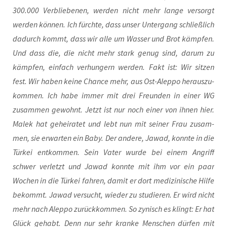
300.000 Ver­blie­be­nen, wer­den nicht mehr lan­ge ver­sorgt
wer­den kön­nen. Ich fürch­te, dass unser Unter­gang schließ­lich
dadurch kommt, dass wir alle um Was­ser und Brot kämp­fen.
Und dass die, die nicht mehr stark genug sind, dar­um zu
kämp­fen, ein­fach ver­hun­gern wer­den. Fakt ist: Wir sit­zen
fest. Wir haben kei­ne Chan­ce mehr, aus Ost-Alep­po her­aus­zu­
kom­men. Ich habe immer mit drei Freun­den in einer WG
zusam­men gewohnt. Jetzt ist nur noch einer von ihnen hier.
Malek hat gehei­ra­tet und lebt nun mit sei­ner Frau zusam­
men, sie erwar­ten ein Baby. Der ande­re, Jawad, konn­te in die
Tür­kei ent­kom­men. Sein Vater wur­de bei einem Angriff
schwer ver­letzt und Jawad konn­te mit ihm vor ein paar
Wochen in die Tür­kei fah­ren, damit er dort medi­zi­ni­sche Hil­fe
bekommt. Jawad ver­sucht, wie­der zu stu­die­ren. Er wird nicht
mehr nach Alep­po zurück­kom­men. So zynisch es klingt: Er hat
Glück gehabt. Denn nur sehr kran­ke Men­schen dür­fen mit