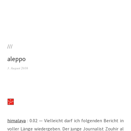
///
aleppo
3. August 2016
hima­la­ya
: 0.02 — Viel­leicht darf ich fol­gen­den Bericht in
vol­ler Län­ge wie­der­ge­ben. Der jun­ge Jour­na­list Zou­hir al