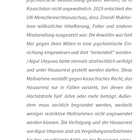
Kasach­stan nicht unge­wöhn­lich. 2019 ent­schied der
UN-Men­schen­rechts­aus­schuss, dass Zina­idi Muk­hor­
to­va will­kür­li­cher Inhaf­tie­rung, Fol­ter und ande­rer
Miss­hand­lung aus­ge­setzt war. Die Anwäl­tin war fünf
Mal gegen ihren Wil­len in eine psych­ia­tri­sche Ein­
rich­tung ein­ge­wie­sen und dort “behan­delt” wor­den.
/ Aigul Ute­po­va hät­te nie­mals straf­recht­lich ver­folgt
und unter Haus­ar­rest gestellt wer­den dür­fen. Die­se
Maß­nah­me ver­stößt gegen kasa­chi­sches Recht, das
Haus­ar­rest nur in Fäl­len vor­sieht, bei denen die
Höchst­stra­fe fünf Jah­re oder mehr beträgt. Außer­
dem muss sach­lich begrün­det wer­den, wes­halb
weni­ger restrik­ti­ve Maß­nah­men nicht ange­wen­det
wer­den kön­nen. Die Ver­fol­gung und der Haus­ar­rest
von Aigul Ute­po­va sind als Ver­gel­tungs­maß­nah­men
für ihre unver­blüm­te Kri­tik an der Regie­rung ein­zu­