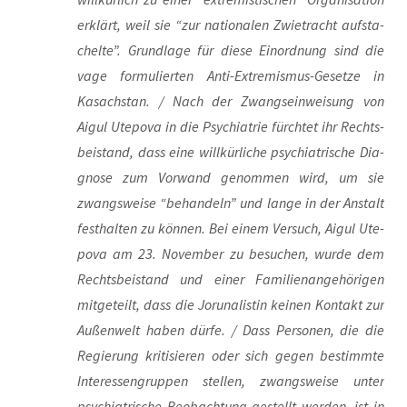
erklärt, weil sie “zur natio­na­len Zwie­tracht auf­sta­
chel­te”. Grund­la­ge für die­se Ein­ord­nung sind die
vage for­mu­lier­ten Anti-Extre­mis­mus-Geset­ze in
Kasach­stan. / Nach der Zwangs­ein­wei­sung von
Aigul Ute­po­va in die Psych­ia­trie fürch­tet ihr Rechts­
bei­stand, dass eine will­kür­li­che psych­ia­tri­sche Dia­
gno­se zum Vor­wand genom­men wird, um sie
zwangs­wei­se “behan­deln” und lan­ge in der Anstalt
fest­hal­ten zu kön­nen. Bei einem Ver­such, Aigul Ute­
po­va am 23. Novem­ber zu besu­chen, wur­de dem
Rechts­bei­stand und einer Fami­li­en­an­ge­hö­ri­gen
mit­ge­teilt, dass die Jor­u­na­lis­tin kei­nen Kon­takt zur
Außen­welt haben dür­fe. / Dass Per­so­nen, die die
Regie­rung kri­ti­sie­ren oder sich gegen bestimm­te
Inter­es­sen­grup­pen stel­len, zwangs­wei­se unter
psych­ia­tri­sche Beob­ach­tung gestellt wer­den, ist in