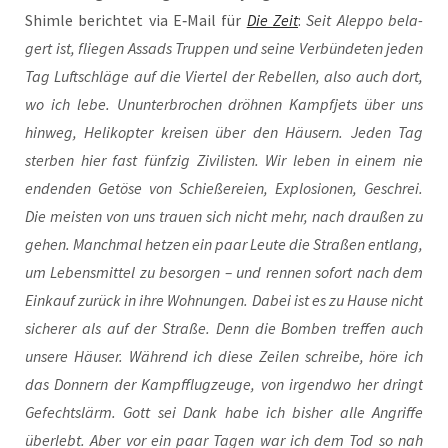
Shim­le berich­tet via E‑Mail für
Die Zeit
:
Seit Alep­po bela­
gert ist, flie­gen Assads Trup­pen und sei­ne Ver­bün­de­ten jeden
Tag Luft­schlä­ge auf die Vier­tel der Rebel­len, also auch dort,
wo ich lebe. Unun­ter­bro­chen dröh­nen Kampf­jets über uns
hin­weg, Heli­ko­pter krei­sen über den Häu­sern. Jeden Tag
ster­ben hier fast fünf­zig Zivi­lis­ten. Wir leben in einem nie
enden­den Getö­se von Schie­ße­rei­en, Explo­sio­nen, Geschrei.
Die meis­ten von uns trau­en sich nicht mehr, nach drau­ßen zu
gehen. Manch­mal het­zen ein paar Leu­te die Stra­ßen ent­lang,
um Lebens­mit­tel zu besor­gen – und ren­nen sofort nach dem
Ein­kauf zurück in ihre Woh­nun­gen. Dabei ist es zu Hau­se nicht
siche­rer als auf der Stra­ße. Denn die Bom­ben tref­fen auch
unse­re Häu­ser. Wäh­rend ich die­se Zei­len schrei­be, höre ich
das Don­nern der Kampf­flug­zeu­ge, von irgend­wo her dringt
Gefechts­lärm. Gott sei Dank habe ich bis­her alle Angrif­fe
über­lebt. Aber vor ein paar Tagen war ich dem Tod so nah