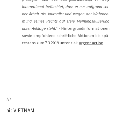
Inter­na­tio­nal befürch­tet, dass er nur auf­grund sei­
ner Arbeit als Jour­na­list und wegen der Wahr­neh­
mung sei­nes Rechts auf freie Mei­nungs­äu­ße­rung
unter Ankla­ge steht.“
- Hin­ter­grund­in­for­ma­tio­nen
sowie emp­foh­le­ne schrift­li­che Aktio­nen bis spä­
tes­tens zum 7.3.2019 unter > ai :
urgent action
///
ai : VIETNAM