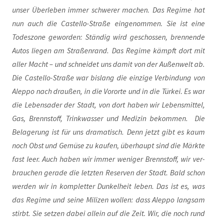
unser Über­le­ben immer schwe­rer machen. Das Regime hat
nun auch die Cas­tel­lo-Stra­ße ein­ge­nom­men. Sie ist eine
Todes­zo­ne gewor­den: Stän­dig wird geschos­sen, bren­nen­de
Autos lie­gen am Stra­ßen­rand. Das Regime kämpft dort mit
aller Macht – und schnei­det uns damit von der Außen­welt ab.
Die Cas­tel­lo-Stra­ße war bis­lang die ein­zi­ge Ver­bin­dung von
Alep­po nach drau­ßen, in die Vor­or­te und in die Tür­kei. Es war
die Lebens­ader der Stadt, von dort haben wir Lebens­mit­tel,
Gas, Brenn­stoff, Trink­was­ser und Medi­zin bekom­men. Die
Bela­ge­rung ist für uns dra­ma­tisch. Denn jetzt gibt es kaum
noch Obst und Gemü­se zu kau­fen, über­haupt sind die Märk­te
fast leer. Auch haben wir immer weni­ger Brenn­stoff, wir ver­
brau­chen gera­de die letz­ten Reser­ven der Stadt. Bald schon
wer­den wir in kom­plet­ter Dun­kel­heit leben. Das ist es, was
das Regime und sei­ne Mili­zen wol­len: dass Alep­po lang­sam
stirbt. Sie set­zen dabei allein auf die Zeit. Wir, die noch rund