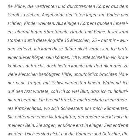
ße Mühe, die ver­dreh­ten und durch­trenn­ten Kör­per aus dem
Geröll zu zie­hen. Ange­hö­ri­ge der Toten lagen am Boden und
schrien, Kin­der wein­ten. Aus eini­gen Kör­pern quol­len Inne­rei­
en, über­all lagen abge­trenn­te Hän­de und Bei­ne. Ins­ge­samt
star­ben durch die­se Angrif­fe 15 Men­schen, 25 – mit mir – wur­
den ver­letzt. Ich kann die­se Bil­der nicht ver­ges­sen. Ich hät­te
einer die­ser Kör­per sein kön­nen. Ich wur­de schnell in ein Kran­
ken­haus gebracht, doch hel­fen konn­te mir dort nie­mand. Zu
vie­le Men­schen benö­tig­ten Hil­fe, unauf­hör­lich brach­ten Män­
ner neue Tra­gen mit Schwer­ver­letz­ten hin­ein. Wäh­rend ich
auf den Arzt war­te­te, sah ich so viel Blut, dass ich zu hal­lu­zi­
nie­ren begann. Ein Freund brach­te mich des­halb in ein ande­
res Kran­ken­haus, wo sich Schwes­tern um mich küm­mer­ten.
Sie ent­fern­ten einen Metall­split­ter, der ande­re steckt noch in
mei­nem Bein. Sie sagen, er kön­ne erst in eini­ger Zeit ent­fernt
wer­den. Doch es sind nicht nur die Bom­ben und Gefech­te, die