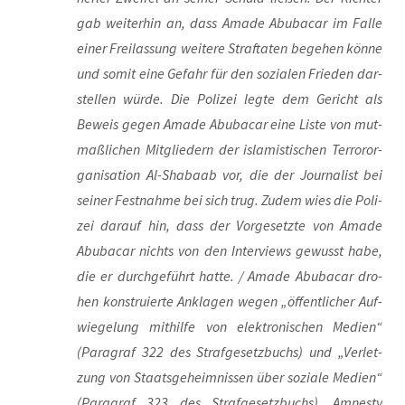
gab wei­ter­hin an, dass Ama­de Abu­ba­car im Fal­le
einer Frei­las­sung wei­te­re Straf­ta­ten bege­hen kön­ne
und somit eine Gefahr für den sozia­len Frie­den dar­
stel­len wür­de. Die Poli­zei leg­te dem Gericht als
Beweis gegen Ama­de Abu­ba­car eine Lis­te von mut­
maß­li­chen Mit­glie­dern der isla­mis­ti­schen Ter­ror­or­
ga­ni­sa­ti­on Al-Shaba­ab vor, die der Jour­na­list bei
sei­ner Fest­nah­me bei sich trug. Zudem wies die Poli­
zei dar­auf hin, dass der Vor­ge­setz­te von Ama­de
Abu­ba­car nichts von den Inter­views gewusst habe,
die er durch­ge­führt hat­te. / Ama­de Abu­ba­car dro­
hen kon­stru­ier­te Ankla­gen wegen „öffent­li­cher Auf­
wie­ge­lung mit­hil­fe von elek­tro­ni­schen Medi­en“
(Para­graf 322 des Straf­ge­setz­buchs) und „Ver­let­
zung von Staats­ge­heim­nis­sen über sozia­le Medi­en“
(Para­graf 323 des Straf­ge­setz­buchs). Amnes­ty