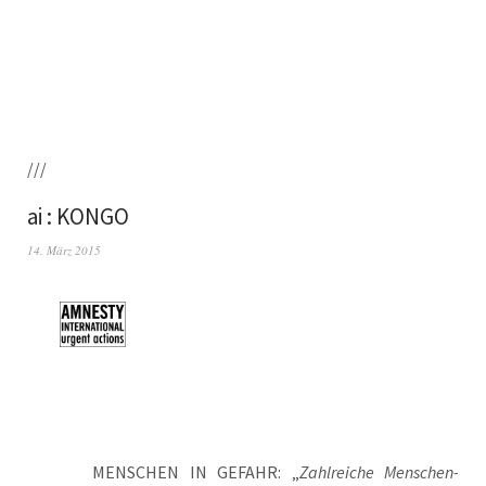
///
ai : KONGO
14. März 2015
MENSCHEN IN GEFAHR: „
Zahl­rei­che Men­schen­