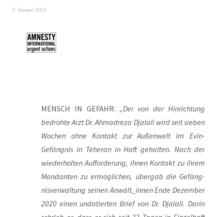
5. Januar 2021
MENSCH IN GEFAHR:
„Der von der Hin­rich­tung
bedroh­te Arzt Dr. Ahm­adre­za Dja­la­li wird seit sie­ben
Wochen ohne Kon­takt zur Außen­welt im Evin-
Gefäng­nis in Tehe­ran in Haft gehal­ten. Nach der
wie­der­hol­ten Auf­for­de­rung, ihnen Kon­takt zu ihrem
Man­dan­ten zu ermög­li­chen, über­gab die Gefäng­
nis­ver­wal­tung sei­nen Anwält_innen Ende Dezem­ber
2020 einen unda­tier­ten Brief von Dr. Dja­la­li. Dar­in