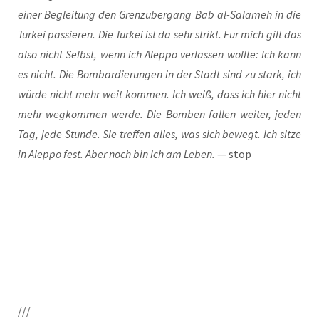
einer Beglei­tung den Grenz­über­gang Bab al-Sal­a­meh in die
Tür­kei pas­sie­ren. Die Tür­kei ist da sehr strikt. Für mich gilt das
also nicht Selbst, wenn ich Alep­po ver­las­sen woll­te: Ich kann
es nicht. Die Bom­bar­die­run­gen in der Stadt sind zu stark, ich
wür­de nicht mehr weit kom­men. Ich weiß, dass ich hier nicht
mehr weg­kom­men wer­de. Die Bom­ben fal­len wei­ter, jeden
Tag, jede Stun­de. Sie tref­fen alles, was sich bewegt. Ich sit­ze
in Alep­po fest. Aber noch bin ich am Leben.
— stop
///