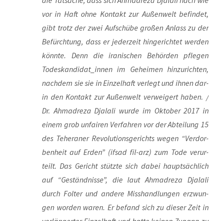
die Tat­sa­che, dass sich Ahm­adre­za Dja­la­li nach wie
vor in Haft ohne Kon­takt zur Außen­welt befin­det,
gibt trotz der zwei Auf­schü­be gro­ßen Anlass zu der
Befürch­tung, dass er jeder­zeit hin­ge­rich­tet wer­den
könn­te. Denn die ira­ni­schen Behör­den pfle­gen
Todeskandidat_innen im Gehei­men hin­zu­rich­ten,
nach­dem sie sie in Ein­zel­haft ver­legt und ihnen dar­
in den Kon­takt zur Außen­welt ver­wei­gert haben. /
Dr. Ahm­adre­za Dja­la­li wur­de im Okto­ber 2017 in
einem grob unfai­ren Ver­fah­ren vor der Abtei­lung 15
des Tehe­ra­ner Revo­lu­ti­ons­ge­richts wegen “Ver­dor­
ben­heit auf Erden” (ifsad fil-arz) zum Tode ver­ur­
teilt. Das Gericht stütz­te sich dabei haupt­säch­lich
auf “Geständ­nis­se”, die laut Ahm­adre­za Dja­la­li
durch Fol­ter und ande­re Miss­hand­lun­gen erzwun­
gen wor­den waren. Er befand sich zu die­ser Zeit in