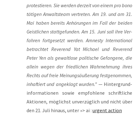
pro­tes­tie­ren. Sie wer­den der­zeit von einem pro bono
täti­gen Anwalts­team ver­tre­ten. Am 19. und am 31.
Mai haben bereits Anhö­run­gen im Fall der bei­den
Geist­li­chen statt­ge­fun­den. Am 15. Juni soll ihre Ver­
fah­ren fort­ge­setzt wer­den. Amnes­ty Inter­na­tio­nal
betrach­tet Rever­end Yat Micha­el und Rever­end
Peter Yen als gewalt­lo­se poli­ti­sche Gefan­ge­ne, die
allein wegen der fried­li­chen Wahr­neh­mung ihres
Rechts auf freie Mei­nungs­äu­ße­rung fest­ge­nom­men,
inhaf­tiert und ange­klagt wur­den.”
— Hin­ter­grund­
in­for­ma­tio­nen sowie emp­foh­le­ne schrift­li­che
Aktio­nen, mög­lichst unver­züg­lich und nicht über
den 21. Juli hin­aus, unter »> ai :
urgent action