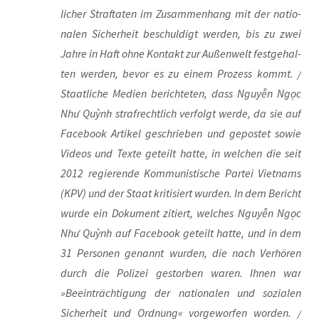
li­cher Straf­ta­ten im Zusam­men­hang mit der natio­
na­len Sicher­heit beschul­digt wer­den, bis zu zwei
Jah­re in Haft ohne Kon­takt zur Außen­welt fest­ge­hal­
ten wer­den, bevor es zu einem Pro­zess kommt. /
Staat­li­che Medi­en berich­te­ten, dass Nguyễn Ngọc
Như Quỳnh straf­recht­lich ver­folgt wer­de, da sie auf
Face­book Arti­kel geschrie­ben und gepos­tet sowie
Vide­os und Tex­te geteilt hat­te, in wel­chen die seit
2012 regie­ren­de Kom­mu­nis­ti­sche Par­tei Viet­nams
(KPV) und der Staat kri­ti­siert wur­den. In dem Bericht
wur­de ein Doku­ment zitiert, wel­ches Nguyễn Ngọc
Như Quỳnh auf Face­book geteilt hat­te, und in dem
31 Per­so­nen genannt wur­den, die nach Ver­hö­ren
durch die Poli­zei gestor­ben waren. Ihnen war
»Beein­träch­ti­gung der natio­na­len und sozia­len
Sicher­heit und Ord­nung« vor­ge­wor­fen wor­den. /