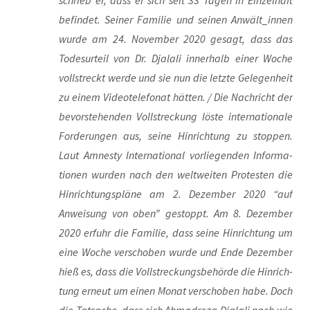
schrieb er, dass er sich seit 33 Tagen in Ein­zel­haft
befin­det. Sei­ner Fami­lie und sei­nen Anwält_innen
wur­de am 24. Novem­ber 2020 gesagt, dass das
Todes­ur­teil von Dr. Dja­la­li inner­halb einer Woche
voll­streckt wer­de und sie nun die letz­te Gele­gen­heit
zu einem Video­te­le­fo­nat hät­ten. / Die Nach­richt der
bevor­ste­hen­den Voll­stre­ckung lös­te inter­na­tio­na­le
For­de­run­gen aus, sei­ne Hin­rich­tung zu stop­pen.
Laut Amnes­ty Inter­na­tio­nal vor­lie­gen­den Infor­ma­
tio­nen wur­den nach den welt­wei­ten Pro­tes­ten die
Hin­rich­tungs­plä­ne am 2. Dezem­ber 2020 “auf
Anwei­sung von oben” gestoppt. Am 8. Dezem­ber
2020 erfuhr die Fami­lie, dass sei­ne Hin­rich­tung um
eine Woche ver­scho­ben wur­de und Ende Dezem­ber
hieß es, dass die Voll­stre­ckungs­be­hör­de die Hin­rich­
tung erneut um einen Monat ver­scho­ben habe. Doch