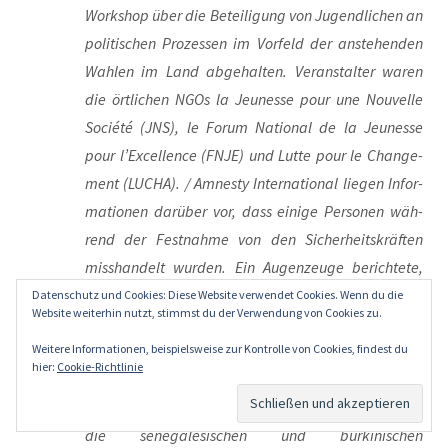
Work­shop über die Betei­li­gung von Jugend­li­chen an
poli­ti­schen Pro­zes­sen im Vor­feld der anste­hen­den
Wah­len im Land abge­hal­ten. Ver­an­stal­ter waren
die ört­li­chen NGOs la Jeu­nesse pour une Nou­vel­le
Socié­té (JNS), le Forum Natio­nal de la Jeu­nesse
pour l’Ex­cel­lence (FNJE) und Lut­te pour le Chan­ge­
ment (LUCHA). / Amnes­ty Inter­na­tio­nal lie­gen Infor­
ma­tio­nen dar­über vor, dass eini­ge Per­so­nen wäh­
rend der Fest­nah­me von den Sicher­heits­kräf­ten
miss­han­delt wur­den. Ein Augen­zeu­ge berich­te­te,
dass Per­so­nen von den Sicher­heits­kräf­ten schi­ka­
Datenschutz und Cookies: Diese Website verwendet Cookies. Wenn du die
Website weiterhin nutzt, stimmst du der Verwendung von Cookies zu.
niert und grob behan­delt wur­den, bevor man sie an
Weitere Informationen, beispielsweise zur Kontrolle von Cookies, findest du
unbe­kann­te Orte ver­brach­te. Der US-ame­ri­ka­ni­sche
hier:
Cookie-Richtlinie
Diplo­mat und die aus­län­di­schen Journalist_innen
wur­den noch am sel­ben Tag wie­der frei­ge­las­sen,
die sene­ga­le­si­schen und bur­k­in­i­schen