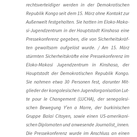
rechts­ver­tei­di­ger wer­den in der Demo­kra­ti­schen
Repu­blik Kon­go seit dem 15. März ohne Kon­takt zur
Außen­welt fest­ge­hal­ten. Sie hat­ten im Elo­ko-Maka­
si-Jugend­zen­trum in der Haupt­stadt Kin­sha­sa eine
Pres­se­kon­fe­renz gege­ben, die von Sicher­heits­kräf­
ten gewalt­sam auf­ge­löst wur­de. / Am 15. März
stürm­ten Sicher­heits­kräf­te eine Pres­se­kon­fe­renz im
Elo­ko-Maka­si Jugend­zen­trum in Kin­sha­sa, der
Haupt­stadt der Demo­kra­ti­schen Repu­blik Kon­go.
Sie nah­men etwa 30 Per­so­nen fest, dar­un­ter Mit­
glie­der der kon­go­le­si­schen Jugend­or­ga­ni­sa­ti­on Lut­
te pour le Chan­ge­ment (LUCHA), der sene­ga­le­si­
schen Bewe­gung Y’en a Mar­re, der bur­k­in­i­schen
Grup­pe Balai Citoy­en, sowie einen US-ame­ri­ka­ni­
schen Diplo­ma­ten und anwe­sen­de Journalist_innen.
Die Pres­se­kon­fe­renz wur­de im Anschluss an einen