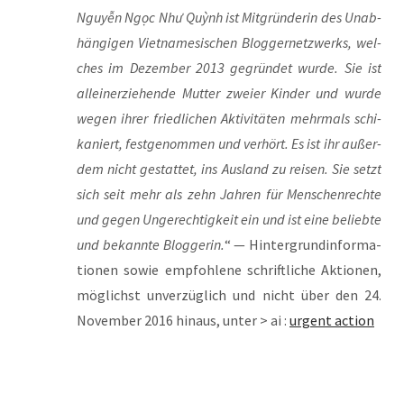
Nguyễn Ngọc Như Quỳnh ist Mit­grün­de­rin des Unab­
hän­gi­gen Viet­na­me­si­schen Blog­ger­netz­werks, wel­
ches im Dezem­ber 2013 gegrün­det wur­de. Sie ist
allein­er­zie­hen­de Mut­ter zwei­er Kin­der und wur­de
wegen ihrer fried­li­chen Akti­vi­tä­ten mehr­mals schi­
ka­niert, fest­ge­nom­men und ver­hört. Es ist ihr außer­
dem nicht gestat­tet, ins Aus­land zu rei­sen. Sie setzt
sich seit mehr als zehn Jah­ren für Men­schen­rech­te
und gegen Unge­rech­tig­keit ein und ist eine belieb­te
und bekann­te Blog­ge­rin.
“ — Hin­ter­grund­in­for­ma­
tio­nen sowie emp­foh­le­ne schrift­li­che Aktio­nen,
mög­lichst unver­züg­lich und nicht über den 24.
Novem­ber 2016 hin­aus, unter > ai :
urgent action