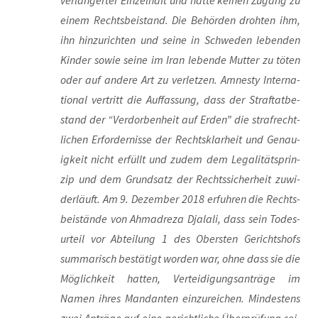
ver­län­ger­ter Ein­zel­haft und hat­te kei­nen Zugang zu
einem Rechts­bei­stand. Die Behör­den droh­ten ihm,
ihn hin­zu­rich­ten und sei­ne in Schwe­den leben­den
Kin­der sowie sei­ne im Iran leben­de Mut­ter zu töten
oder auf ande­re Art zu ver­let­zen. Amnes­ty Inter­na­
tio­nal ver­tritt die Auf­fas­sung, dass der Straf­tat­be­
stand der “Ver­dor­ben­heit auf Erden” die straf­recht­
li­chen Erfor­der­nis­se der Rechts­klar­heit und Genau­
ig­keit nicht erfüllt und zudem dem Lega­li­täts­prin­
zip und dem Grund­satz der Rechts­si­cher­heit zuwi­
der­läuft. Am 9. Dezem­ber 2018 erfuh­ren die Rechts­
bei­stän­de von Ahm­adre­za Dja­la­li, dass sein Todes­
ur­teil vor Abtei­lung 1 des Obers­ten Gerichts­hofs
sum­ma­risch bestä­tigt wor­den war, ohne dass sie die
Mög­lich­keit hat­ten, Ver­tei­di­gungs­an­trä­ge im
Namen ihres Man­dan­ten ein­zu­rei­chen. Min­des­tens