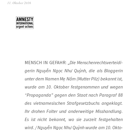
11. Oktober 2016
MENSCH IN GEFAHR: „
Die Men­schen­rechts­ver­tei­di­
ge­rin Nguyễn Ngọc Như Quỳnh, die als Blog­ge­rin
unter dem Namen Mẹ Nấm (Mut­ter Pilz) bekannt ist,
wur­de am 10. Okto­ber fest­ge­nom­men und wegen
“Pro­pa­gan­da” gegen den Staat nach Para­graf 88
des viet­na­me­si­schen Straf­ge­setz­buchs ange­klagt.
Ihr dro­hen Fol­ter und ander­wei­ti­ge Miss­hand­lung.
Es ist nicht bekannt, wo sie zur­zeit fest­ge­hal­ten
wird. / Nguyễn Ngọc Như Quỳnh wur­de am 10. Okto­