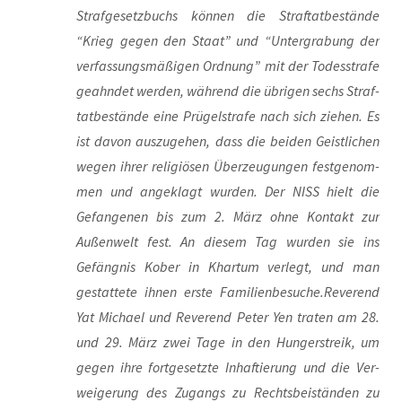
Straf­ge­setz­buchs kön­nen die Straf­tat­be­stän­de
“Krieg gegen den Staat” und “Unter­gra­bung der
ver­fas­sungs­mä­ßi­gen Ord­nung” mit der Todes­stra­fe
geahn­det wer­den, wäh­rend die übri­gen sechs Straf­
tat­be­stän­de eine Prü­gel­stra­fe nach sich zie­hen. Es
ist davon aus­zu­ge­hen, dass die bei­den Geist­li­chen
wegen ihrer reli­giö­sen Über­zeu­gun­gen fest­ge­nom­
men und ange­klagt wur­den. Der NISS hielt die
Gefan­ge­nen bis zum 2. März ohne Kon­takt zur
Außen­welt fest. An die­sem Tag wur­den sie ins
Gefäng­nis Kober in Khar­tum ver­legt, und man
gestat­te­te ihnen ers­te Familienbesuche.Reverend
Yat Micha­el und Rever­end Peter Yen tra­ten am 28.
und 29. März zwei Tage in den Hun­ger­streik, um
gegen ihre fort­ge­setz­te Inhaf­tie­rung und die Ver­
wei­ge­rung des Zugangs zu Rechts­bei­stän­den zu