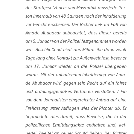
des Straf­ge­setz­buchs von Mosam­bik muss jede Per­
son inner­halb von 48 Stun­den nach der Inhaf­tie­rung
vor Gericht erschei­nen. Der Rich­ter ließ im Fall von
Ama­de Abu­ba­car unbe­ach­tet, dass die­ser bereits
am 5. Janu­ar von der Poli­zei fest­ge­nom­men wor­den
war. Anschlie­ßend hielt das Mili­tär ihn dann zwölf
Tage lang ohne Kon­takt zur Außen­welt fest, bevor er
am 17. Janu­ar wie­der an die Poli­zei über­ge­ben
wur­de. Mit der anhal­ten­den Inhaf­tie­rung von Ama­
de Abu­ba­car wird gegen sein Recht auf ein fai­res
und ord­nungs­ge­mä­ßes Ver­fah­ren ver­sto­ßen. / Ein
von dem Jour­na­lis­ten ein­ge­reich­ter Antrag auf eine
Frei­las­sung unter Auf­la­gen wies der Rich­ter ab. Er
begrün­de­te dies damit, dass Bewei­se, die in der
poli­zei­li­chen Ermitt­lungs­ak­te ent­hal­ten sind, kei­
ner­lei Zwei­fel an sei­ner Schuld lie­ßen. Der Rich­ter