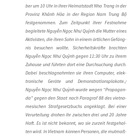
ber um 10 Uhr in ihrer Hei­mat­stadt Nha Trang in der
Pro­vinz Khánh Hòa in der Regi­on Nam Trung Bộ
fest­ge­nom­men. Zum Zeit­punkt ihrer Fest­nah­me
beglei­te­te Nguyễn Ngọc Như Quỳnh die Mut­ter eines
Akti­vis­ten, die ihren Sohn in einem ört­li­chen Gefäng­
nis besu­chen woll­te. Sicher­heits­kräf­te brach­ten
Nguyễn Ngọc Như Quỳnh gegen 11:30 Uhr zu ihrem
Zuhau­se und führ­ten dort eine Durch­su­chung durch.
Dabei beschlag­nahm­ten sie ihren Com­pu­ter, elek­
tro­ni­sche Gerä­te und Demonstrationsplakate./
Nguyễn Ngọc Như Quỳnh wur­de wegen “Pro­pa­gan­
da” gegen den Staat nach Para­graf 88 des viet­na­
me­si­schen Straf­ge­setz­buchs ange­klagt. Bei einer
Ver­ur­tei­lung dro­hen ihr zwi­schen drei und 20 Jah­re
Haft. Es ist nicht bekannt, wo sie zur­zeit fest­ge­hal­
ten wird. In Viet­nam kön­nen Per­so­nen, die mut­maß­