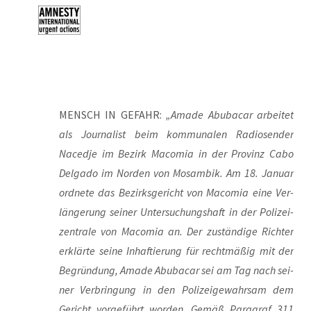
MENSCH IN GEFAHR:
„Ama­de Abu­ba­car arbei­tet
als Jour­na­list beim kom­mu­na­len Radio­sen­der
Naced­je im Bezirk Maco­mia in der Pro­vinz Cabo
Del­ga­do im Nor­den von Mosam­bik. Am 18. Janu­ar
ord­ne­te das Bezirks­ge­richt von Maco­mia eine Ver­
län­ge­rung sei­ner Unter­su­chungs­haft in der Poli­zei­
zen­tra­le von Maco­mia an. Der zustän­di­ge Rich­ter
erklär­te sei­ne Inhaf­tie­rung für recht­mä­ßig mit der
Begrün­dung, Ama­de Abu­ba­car sei am Tag nach sei­
ner Ver­brin­gung in den Poli­zei­ge­wahr­sam dem
Gericht vor­ge­führt wor­den. Gemäß Para­graf 311