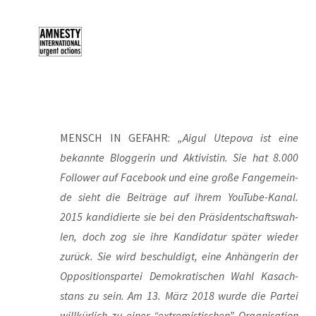
MENSCH IN GEFAHR:
„Aigul Ute­po­va ist eine
bekann­te Blog­ge­rin und Akti­vis­tin. Sie hat 8.000
Fol­lower auf Face­book und eine gro­ße Fan­ge­mein­
de sieht die Bei­trä­ge auf ihrem You­Tube-Kanal.
2015 kan­di­dier­te sie bei den Prä­si­dent­schafts­wah­
len, doch zog sie ihre Kan­di­da­tur spä­ter wie­der
zurück. Sie wird beschul­digt, eine Anhän­ge­rin der
Oppo­si­ti­ons­par­tei Demo­kra­ti­schen Wahl Kasach­
stans zu sein. Am 13. März 2018 wur­de die Par­tei
will­kür­lich zu einer “extre­mis­ti­schen” Orga­ni­sa­ti­on