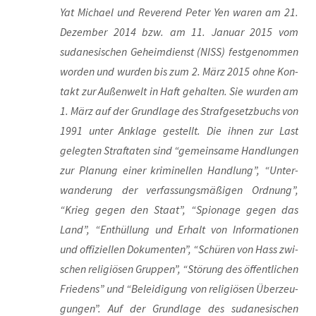
Yat Micha­el und Rever­end Peter Yen waren am 21.
Dezem­ber 2014 bzw. am 11. Janu­ar 2015 vom
suda­ne­si­schen Geheim­dienst (NISS) fest­ge­nom­men
wor­den und wur­den bis zum 2. März 2015 ohne Kon­
takt zur Außen­welt in Haft gehal­ten. Sie wur­den am
1. März auf der Grund­la­ge des Straf­ge­setz­buchs von
1991 unter Ankla­ge gestellt. Die ihnen zur Last
geleg­ten Straf­ta­ten sind “gemein­sa­me Hand­lun­gen
zur Pla­nung einer kri­mi­nel­len Hand­lung”, “Unter­
wan­de­rung der ver­fas­sungs­mä­ßi­gen Ord­nung”,
“Krieg gegen den Staat”, “Spio­na­ge gegen das
Land”, “Ent­hül­lung und Erhalt von Infor­ma­tio­nen
und offi­zi­el­len Doku­men­ten”, “Schü­ren von Hass zwi­
schen reli­giö­sen Grup­pen”, “Stö­rung des öffent­li­chen
Frie­dens” und “Belei­di­gung von reli­giö­sen Über­zeu­
gun­gen”. Auf der Grund­la­ge des suda­ne­si­schen