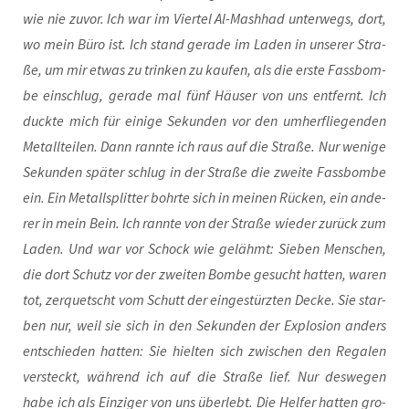
wie nie zuvor. Ich war im Vier­tel Al-Mash­had unter­wegs, dort,
wo mein Büro ist. Ich stand gera­de im Laden in unse­rer Stra­
ße, um mir etwas zu trin­ken zu kau­fen, als die ers­te Fass­bom­
be ein­schlug, gera­de mal fünf Häu­ser von uns ent­fernt. Ich
duck­te mich für eini­ge Sekun­den vor den umher­flie­gen­den
Metall­tei­len. Dann rann­te ich raus auf die Stra­ße. Nur weni­ge
Sekun­den spä­ter schlug in der Stra­ße die zwei­te Fass­bom­be
ein. Ein Metall­split­ter bohr­te sich in mei­nen Rücken, ein ande­
rer in mein Bein. Ich rann­te von der Stra­ße wie­der zurück zum
Laden. Und war vor Schock wie gelähmt: Sie­ben Men­schen,
die dort Schutz vor der zwei­ten Bom­be gesucht hat­ten, waren
tot, zer­quetscht vom Schutt der ein­ge­stürz­ten Decke. Sie star­
ben nur, weil sie sich in den Sekun­den der Explo­si­on anders
ent­schie­den hat­ten: Sie hiel­ten sich zwi­schen den Rega­len
ver­steckt, wäh­rend ich auf die Stra­ße lief. Nur des­we­gen
habe ich als Ein­zi­ger von uns über­lebt. Die Hel­fer hat­ten gro­