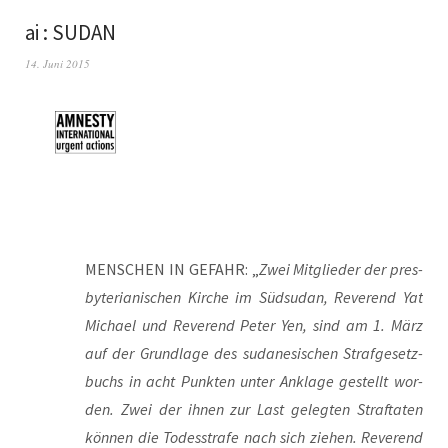
ai : SUDAN
14. Juni 2015
MENSCHEN IN GEFAHR: „
Zwei Mit­glie­der der pres­
by­te­ria­ni­schen Kir­che im Süd­su­dan, Rever­end Yat
Micha­el und Rever­end Peter Yen, sind am 1. März
auf der Grund­la­ge des suda­ne­si­schen Straf­ge­setz­
buchs in acht Punk­ten unter Ankla­ge gestellt wor­
den. Zwei der ihnen zur Last geleg­ten Straf­ta­ten
kön­nen die Todes­stra­fe nach sich zie­hen. Rever­end