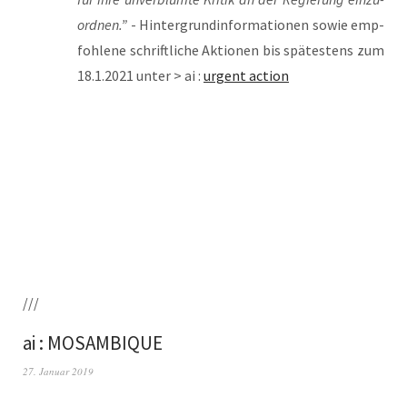
ord­nen.”
- Hin­ter­grund­in­for­ma­tio­nen sowie emp­
foh­le­ne schrift­li­che Aktio­nen bis spä­tes­tens zum
18.1.2021 unter > ai :
urgent action
///
ai : MOSAMBIQUE
27. Januar 2019