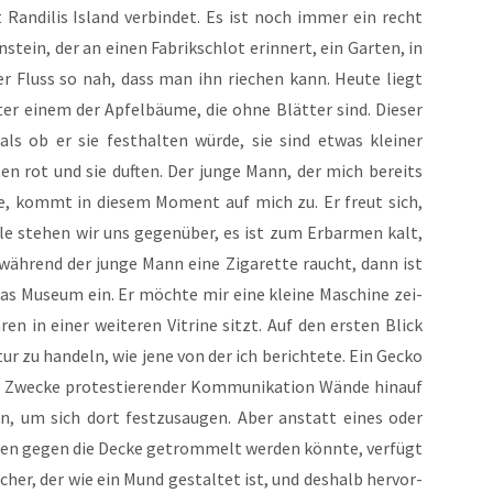
an­di­lis Island ver­bin­det. Es ist noch immer ein recht
n­stein, der an einen Fabrik­schlot erin­nert, ein Gar­ten, in
der Fluss so nah, dass man ihn rie­chen kann. Heu­te liegt
nter einem der Apfel­bäu­me, die ohne Blät­ter sind. Die­ser
ls ob er sie fest­hal­ten wür­de, sie sind etwas klei­ner
­ten rot und sie duf­ten. Der jun­ge Mann, der mich bereits
te, kommt in die­sem Moment auf mich zu. Er freut sich,
­le ste­hen wir uns gegen­über, es ist zum Erbar­men kalt,
wäh­rend der jun­ge Mann eine Ziga­ret­te raucht, dann ist
 das Muse­um ein. Er möch­te mir eine klei­ne Maschi­ne zei­
ren in einer wei­te­ren Vitri­ne sitzt. Auf den ers­ten Blick
tur zu han­deln, wie jene von der ich berich­te­te. Ein Gecko
we­cke pro­tes­tie­ren­der Kom­mu­ni­ka­ti­on Wän­de hin­auf
, um sich dort fest­zu­sau­gen. Aber anstatt eines oder
­chen gegen die Decke getrom­melt wer­den könn­te, ver­fügt
cher, der wie ein Mund gestal­tet ist, und des­halb her­vor­