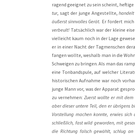
ra­gend geeig­net zu sein scheint, hef­ti­g
tur
, sagt der jun­ge Ange­stell­te,
han­delt
äußerst sinn­vol­les Gerät.
Er for­dert mich 
ver­beult!
Tat­säch­lich war der klei­ne eis
viel­leicht kaum noch in der Lage gewe­sen
er in einer Nacht der Tag­men­schen der­a
fan­gen woll­te, wes­halb man in die Woh
Schwei­gen zu brin­gen. Als man das ram­po­
eine Ton­band­spu­le, auf wel­cher Lite­ra
his­to­ri­schen Auf­nah­me war noch vor­ha
jun­ge Mann vor, was der Appa­rat gespro­
zu ver­neh­men:
Zuerst woll­te er mit dem 
aber die­ser unte­re Teil, den er übri­gens b
Vor­stel­lung machen konn­te, erwies sich
schließ­lich, fast wild gewor­den, mit gesam
die Rich­tung falsch gewählt, schlug an 