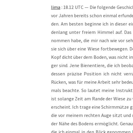
lima
: 18.12 UTC — Die fol­gen­de Geschich­
vor Jah­ren bereits schon ein­mal erfun­de
den. Am bes­ten begin­ne ich in die­ser e
den­lang unter frei­em Him­mel auf. Das 
nom­men habe, die mir nach wie vor sehr 
sie sich über eine Wie­se fort­be­we­gen. 
Kopf dicht über dem Boden, was nicht imm
ger sind. Jene Bie­nen­tie­re, die ich be
des­sen prä­zi­se Posi­ti­on ich nicht v
Rücken, was für mei­ne Arbeit sehr bedeu­
mals beach­te. So lau­tet mei­ne Instruk­
ist solan­ge Zeit am Ran­de der Wie­se zu 
erscheint. Ich tra­ge eine Schirm­müt­ze g
die vor mei­nem rech­ten Auge sitzt und mi
der Nähe des Bodens ermög­licht. Genau­g
die ich ein­mal in den Blick genom­men 