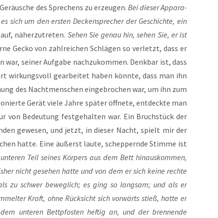
e Geräu­sche des Spre­chens zu erzeu­gen.
Bei die­ser Appa­ra­
 es sich um den ers­ten Decken­spre­cher der Geschich­te, ein
auf, näher­zu­tre­ten.
Sehen Sie genau hin, sehen Sie, er ist
er­ne Gecko von zahl­rei­chen Schlä­gen so ver­letzt, dass er
 war, sei­ner Auf­ga­be nach­zu­kom­men. Denk­bar ist, dass
rt wir­kungs­voll gear­bei­tet haben könn­te, dass man ihn
­nung des Nacht­men­schen ein­ge­bro­chen war, um ihn zum
nier­te Gerät vie­le Jah­re spä­ter öff­ne­te, ent­deck­te man
­tur von Bedeu­tung fest­ge­hal­ten war. Ein Bruch­stück der
n­den gewe­sen, und jetzt, in die­ser Nacht, spielt mir der
chen hat­te. Eine äußerst lau­te, schep­pern­de Stim­me ist
unte­ren Teil sei­nes Kör­pers aus dem Bett hin­aus­kom­men,
is­her nicht gese­hen hat­te und von dem er sich kei­ne rech­te
 als zu schwer beweg­lich; es ging so lang­sam; und als er
­mel­ter Kraft, ohne Rück­sicht sich vor­wärts stieß, hat­te er
dem unte­ren Bett­pfos­ten hef­tig an, und der bren­nen­de