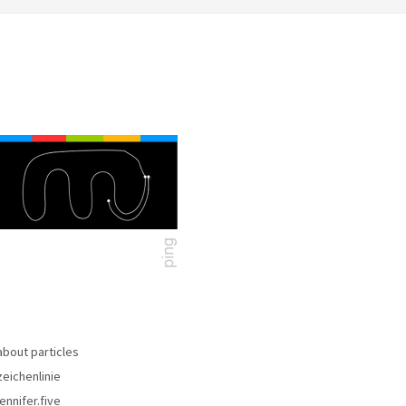
about particles
zeichenlinie
jennifer.five