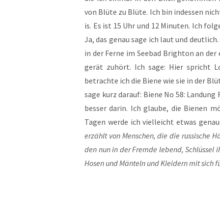
von Blü­te zu Blü­te. Ich bin indes­sen ni
is. Es ist 15 Uhr und 12 Minu­ten. Ich fol­
Ja, das genau sage ich laut und deut­lich.
in der Fer­ne im See­bad Brigh­ton an der
ge­rät zuhört. Ich sage: Hier spricht L
betrach­te ich die Bie­ne wie sie in der Blü­
sage kurz dar­auf: Bie­ne No 58: Lan­dung 
bes­ser dar­in. Ich glau­be, die Bie­nen 
Tagen wer­de ich viel­leicht etwas genau­
erzählt von Men­schen, die die rus­si­sche Hö
den nun in der Frem­de lebend, Schlüs­sel ih
Hosen und Män­teln und Klei­dern mit sich fü