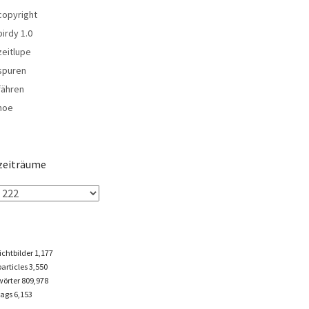
copyright
birdy 1.0
zeitlupe
spuren
fähren
noe
zeiträume
lichtbilder
1,177
particles
3,550
wörter 809,978
tags
6,153