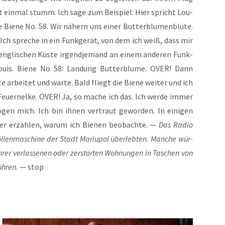
cht ein­mal stumm. Ich sage zum Bei­spiel: Hier spricht Lou­
ge Bie­ne No. 58. Wir nähern uns einer But­ter­blu­men­blü­te.
 Ich spre­che in ein Funk­ge­rät, von dem ich weiß, dass mir
 eng­li­schen Küs­te irgend­je­mand an einem ande­ren Funk­
ou­is. Bie­ne No 58: Lan­dung But­ter­blu­me. OVER! Dann
te arbei­tet und war­te. Bald fliegt die Bie­ne wei­ter und ich
Feu­er­nel­ke. OVER! Ja, so mache ich das. Ich wer­de immer
mögen mich. Ich bin ihnen ver­traut gewor­den. In eini­gen
er erzäh­len, war­um ich Bie­nen beob­ach­te. —
Das Radio
l­len­ma­schi­ne der Stadt Mariu­pol über­leb­ten. Man­che wür­
rer ver­las­se­nen oder zer­stör­ten Woh­nun­gen in Taschen von
h­ren.
— stop