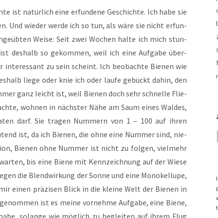
te ist natür­lich eine erfun­de­ne Geschich­te. Ich habe sie
n. Und wie­der wer­de ich so tun, als wäre sie nicht erfun­
in­ge­üb­ten Wei­se: Seit zwei Wochen hal­te ich mich stun­
ist des­halb so gekom­men, weil ich eine Auf­ga­be über­
inter­es­sant zu sein scheint. Ich beob­ach­te Bie­nen wie
Des­halb lie­ge oder knie ich oder lau­fe gebückt dahin, den
er ganz leicht ist, weil Bie­nen doch sehr schnel­le Flie­
ob­ach­te, woh­nen in nächs­ter Nähe am Saum eines Wal­des,
er­ra­ten darf. Sie tra­gen Num­mern von 1 – 100 auf ihren
tend ist, da ich Bie­nen, die ohne eine Num­mer sind, nie­
ti­on, Bie­nen ohne Num­mer ist nicht zu fol­gen, viel­mehr
war­ten, bis eine Bie­ne mit Kenn­zeich­nung auf der Wie­se
egen die Blend­wir­kung der Son­ne und eine Mon­okel­lu­pe,
r einen prä­zi­sen Blick in die klei­ne Welt der Bie­nen in
e­nom­men ist es mei­ne vor­neh­me Auf­ga­be, eine Bie­ne,
habe, solan­ge wie mög­lich zu beglei­ten auf ihrem Flug