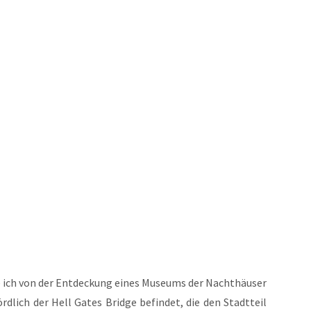
e ich von der Ent­de­ckung eines Muse­ums der Nacht­häu­ser
rd­lich der Hell Gates Bridge befin­det, die den Stadt­teil