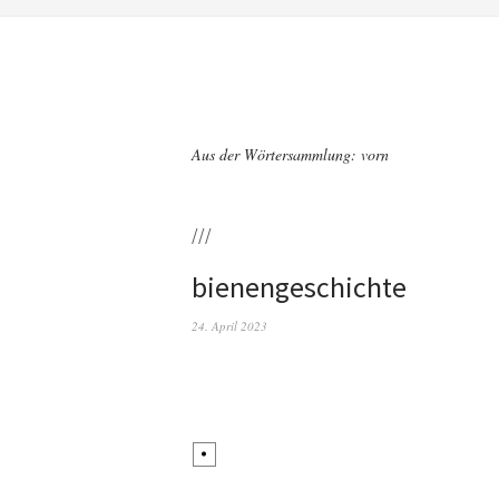
Aus der Wörtersammlung: vorn
///
bienengeschichte
24. April 2023