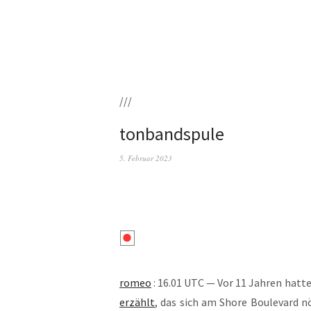
///
tonbandspule
5. Februar 2023
romeo
: 16.01 UTC — Vor 11 Jah­ren hat­t
erzählt
, das sich am Shore Bou­le­vard nö