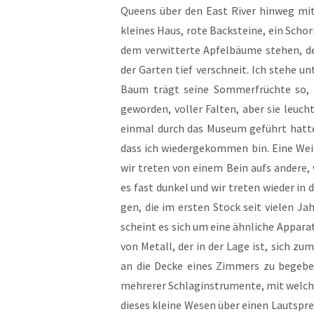
Queens über den East River hin­weg mit R
klei­nes Haus, rote Back­stei­ne, ein Schor
dem ver­wit­ter­te Apfel­bäu­me ste­hen, 
der Gar­ten tief ver­schneit. Ich ste­he u
Baum trägt sei­ne Som­mer­früch­te so, a
gewor­den, vol­ler Fal­ten, aber sie leuch
ein­mal durch das Muse­um geführt hat­
dass ich wie­der­ge­kom­men bin. Eine Wei
wir tre­ten von einem Bein aufs ande­re, 
es fast dun­kel und wir tre­ten wie­der in
gen, die im ers­ten Stock seit vie­len Jah­
scheint es sich um eine ähn­li­che Appa­ra­
von Metall, der in der Lage ist, sich zum Z
an die Decke eines Zim­mers zu bege­ben
meh­re­rer Schlag­in­stru­men­te, mit wel
die­ses klei­ne Wesen über einen Laut­spre­