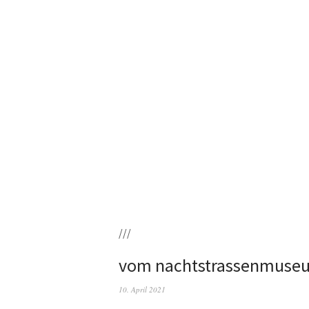
///
vom nachtstrassenmuse
10. April 2021