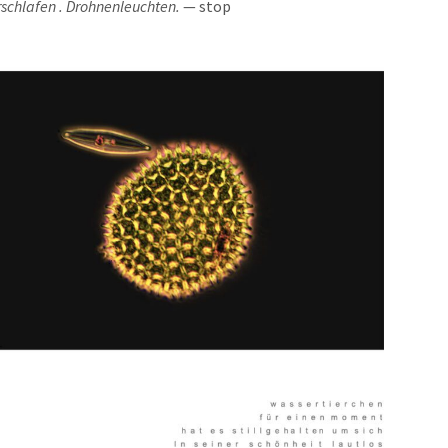
­schla­fen . Droh­nen­leuch­ten.
— stop