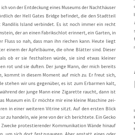
e ich von der Ent­de­ckung eines Muse­ums der Nacht­häu­ser
rd­lich der Hell Gates Bridge befin­det, die den Stadt­teil
an­di­lis Island ver­bin­det. Es ist noch immer ein recht
n­stein, der an einen Fabrik­schlot erin­nert, ein Gar­ten, in
der Fluss so nah, dass man ihn rie­chen kann. Heu­te liegt
nter einem der Apfel­bäu­me, die ohne Blät­ter sind. Die­ser
ls ob er sie fest­hal­ten wür­de, sie sind etwas klei­ner
­ten rot und sie duf­ten. Der jun­ge Mann, der mich bereits
te, kommt in die­sem Moment auf mich zu. Er freut sich,
­le ste­hen wir uns gegen­über, es ist zum Erbar­men kalt,
wäh­rend der jun­ge Mann eine Ziga­ret­te raucht, dann ist
 das Muse­um ein. Er möch­te mir eine klei­ne Maschi­ne zei­
ren in einer wei­te­ren Vitri­ne sitzt. Auf den ers­ten Blick
tur zu han­deln, wie jene von der ich berich­te­te. Ein Gecko
we­cke pro­tes­tie­ren­der Kom­mu­ni­ka­ti­on Wän­de hin­auf
, um sich dort fest­zu­sau­gen. Aber anstatt eines oder