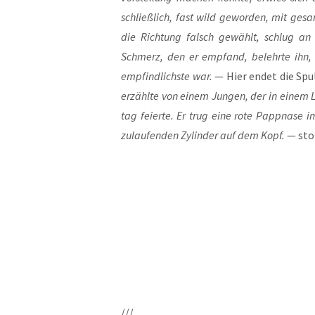
schließ­lich, fast wild gewor­den, mit gesam
die Rich­tung falsch gewählt, schlug an 
Schmerz, den er emp­fand, belehr­te ihn, da
emp­find­lichs­te war.
— Hier endet die Spu­
erzähl­te von einem Jun­gen, der in einem Luf
tag fei­er­te. Er trug eine rote Papp­na­se
zulau­fen­den Zylin­der auf dem Kopf.
— sto
///