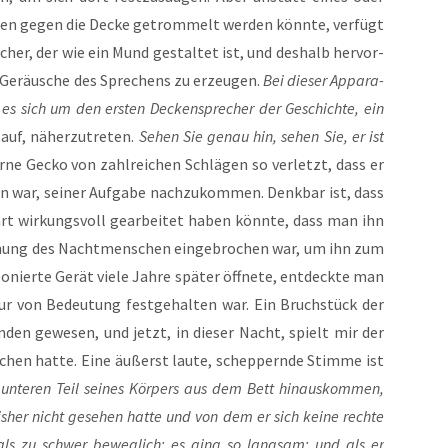
­chen gegen die Decke getrom­melt wer­den könn­te, ver­fügt
cher, der wie ein Mund gestal­tet ist, und des­halb her­vor­
e Geräu­sche des Spre­chens zu erzeu­gen.
Bei die­ser Appa­ra­
 es sich um den ers­ten Decken­spre­cher der Geschich­te, ein
auf, näher­zu­tre­ten.
Sehen Sie genau hin, sehen Sie, er ist
er­ne Gecko von zahl­rei­chen Schlä­gen so ver­letzt, dass er
 war, sei­ner Auf­ga­be nach­zu­kom­men. Denk­bar ist, dass
rt wir­kungs­voll gear­bei­tet haben könn­te, dass man ihn
­nung des Nacht­men­schen ein­ge­bro­chen war, um ihn zum
nier­te Gerät vie­le Jah­re spä­ter öff­ne­te, ent­deck­te man
­tur von Bedeu­tung fest­ge­hal­ten war. Ein Bruch­stück der
n­den gewe­sen, und jetzt, in die­ser Nacht, spielt mir der
chen hat­te. Eine äußerst lau­te, schep­pern­de Stim­me ist
unte­ren Teil sei­nes Kör­pers aus dem Bett hin­aus­kom­men,
is­her nicht gese­hen hat­te und von dem er sich kei­ne rech­te
 als zu schwer beweg­lich; es ging so lang­sam; und als er