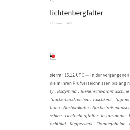
lichtenbergfalter
16. Januar 2022
sier­ra
: 15.12 UTC — In der ver­gan­ge­nen 
die in ihren Prüf­ver­zeich­nis­sen bis­lang
ty . Body­mind . Bie­nen­schwarm­ma­schi­ne .
Tau­cher­hand­zei­chen . Tasch­kent . Tag­mensc
bahn . Nas­horn­kä­fer . Nacht­stra­ßen­mu­se­
schi­ne . Lich­ten­berg­fal­ter . Instanz­na­me .
acht­bild . Kup­pel­werk . Fla­min­go­bei­ne . Fe