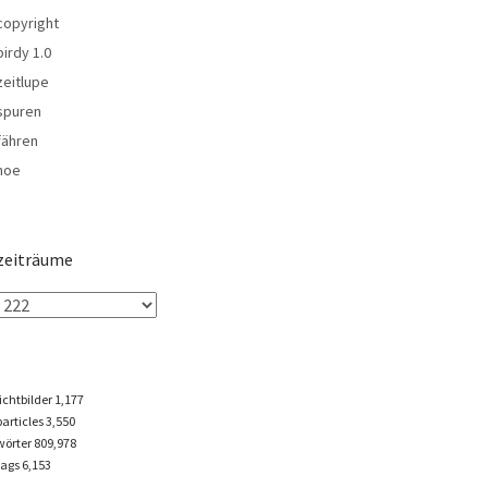
copyright
birdy 1.0
zeitlupe
spuren
fähren
noe
zeiträume
lichtbilder
1,177
particles
3,550
wörter 809,978
tags
6,153