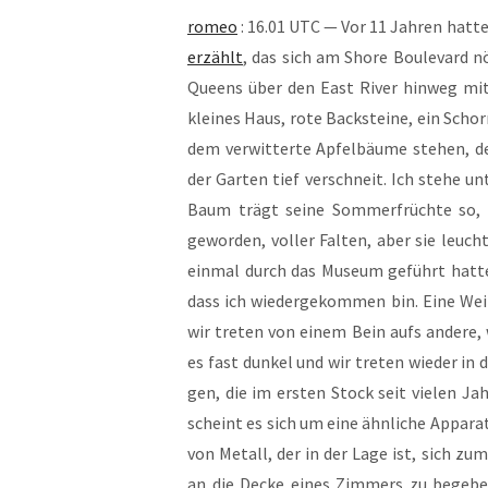
romeo
: 16.01 UTC — Vor 11 Jah­ren hat­t
erzählt
, das sich am Shore Bou­le­vard nö
Queens über den East River hin­weg mit R
klei­nes Haus, rote Back­stei­ne, ein Schor
dem ver­wit­ter­te Apfel­bäu­me ste­hen, 
der Gar­ten tief ver­schneit. Ich ste­he u
Baum trägt sei­ne Som­mer­früch­te so, a
gewor­den, vol­ler Fal­ten, aber sie leuch
ein­mal durch das Muse­um geführt hat­
dass ich wie­der­ge­kom­men bin. Eine Wei
wir tre­ten von einem Bein aufs ande­re, 
es fast dun­kel und wir tre­ten wie­der in
gen, die im ers­ten Stock seit vie­len Jah­
scheint es sich um eine ähn­li­che Appa­ra­
von Metall, der in der Lage ist, sich zum Z
an die Decke eines Zim­mers zu bege­ben