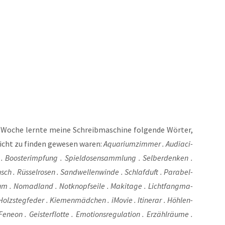
Woche lern­te mei­ne Schreib­ma­schi­ne fol­gen­de Wör­ter,
 nicht zu fin­den gewe­sen waren:
Aqua­ri­um­zim­mer . Audia­ci­
 Boos­ter­imp­fung . Spiel­do­sen­samm­lung . Sel­ber­den­ken .
h . Rüs­sel­ro­sen . Sand­wel­len­win­de . Schlaf­duft . Para­bel­
um . Nomad­land . Not­knopf­sei­le . Maki­ta­ge . Licht­fang­ma­
 Holz­steg­fe­der . Kie­men­mäd­chen . iMo­vie . Itin­erar . Höh­le­n­
ne­on . Geis­ter­flot­te . Emo­ti­ons­re­gu­la­ti­on . Erzähl­räu­me .