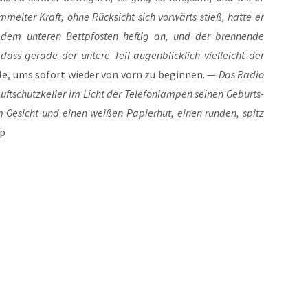
­mel­ter Kraft, ohne Rück­sicht sich vor­wärts stieß, hat­te er
dem unte­ren Bett­pfos­ten hef­tig an, und der bren­nen­de
ss gera­de der unte­re Teil augen­blick­lich viel­leicht der
le, ums sofort wie­der von vorn zu begin­nen. —
Das Radio
t­schutz­kel­ler im Licht der Tele­fon­lam­pen sei­nen Geburts­
 im Gesicht und einen wei­ßen Papier­hut, einen run­den, spitz
p