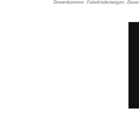
Dro­nen­ka­me­ra . Fake­kin­der­wa­gen . Dau­er