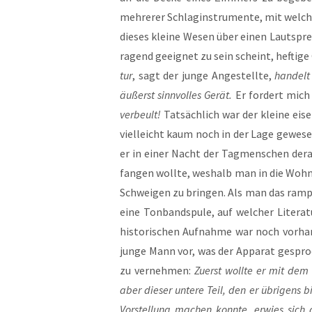
meh­re­rer Schlag­in­stru­men­te, mit wel
die­ses klei­ne Wesen über einen Laut­spre­
ra­gend geeig­net zu sein scheint, hef­ti­g
tur
, sagt der jun­ge Ange­stell­te,
han­delt
äußerst sinn­vol­les Gerät.
Er for­dert mich 
ver­beult!
Tat­säch­lich war der klei­ne eis
viel­leicht kaum noch in der Lage gewe­sen
er in einer Nacht der Tag­men­schen der­a
fan­gen woll­te, wes­halb man in die Woh
Schwei­gen zu brin­gen. Als man das ram­po­
eine Ton­band­spu­le, auf wel­cher Lite­ra
his­to­ri­schen Auf­nah­me war noch vor­ha
jun­ge Mann vor, was der Appa­rat gespro­
zu ver­neh­men:
Zuerst woll­te er mit dem 
aber die­ser unte­re Teil, den er übri­gens b
Vor­stel­lung machen konn­te, erwies sich