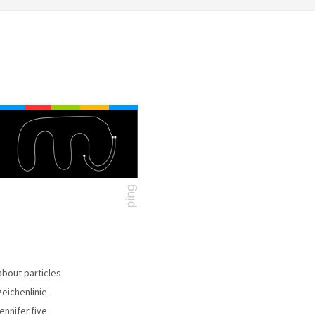
about particles
zeichenlinie
jennifer.five