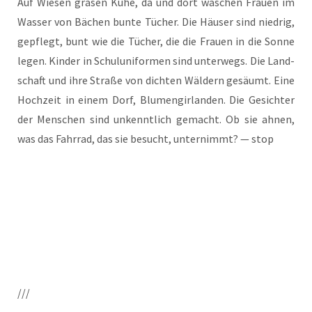
Auf Wie­sen gra­sen Kühe, da und dort waschen Frau­en im
Was­ser von Bächen bun­te Tücher. Die Häu­ser sind nied­rig,
gepflegt, bunt wie die Tücher, die die Frau­en in die Son­ne
legen. Kin­der in Schul­uni­for­men sind unter­wegs. Die Land­
schaft und ihre Stra­ße von dich­ten Wäl­dern gesäumt. Eine
Hoch­zeit in einem Dorf, Blu­men­gir­lan­den. Die Gesich­ter
der Men­schen sind unkennt­lich gemacht. Ob sie ahnen,
was das Fahr­rad, das sie besucht, unter­nimmt? — stop
///