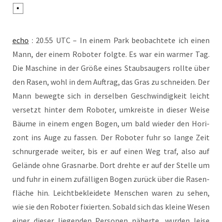
echo
: 20.55 UTC – In einem Park beob­ach­te­te ich einen
Mann, der einem Robo­ter folg­te. Es war ein war­mer Tag.
Die Maschi­ne in der Grö­ße eines Staub­saugers roll­te über
den Rasen, wohl in dem Auf­trag, das Gras zu schnei­den. Der
Mann beweg­te sich in der­sel­ben Geschwin­dig­keit leicht
ver­setzt hin­ter dem Robo­ter, umkreis­te in die­ser Wei­se
Bäu­me in einem engen Bogen, um bald wie­der den Hori­
zont ins Auge zu fas­sen. Der Robo­ter fuhr so lan­ge Zeit
schnur­ge­ra­de wei­ter, bis er auf einen Weg traf, also auf
Gelän­de ohne Gras­nar­be. Dort dreh­te er auf der Stel­le um
und fuhr in einem zufäl­li­gen Bogen zurück über die Rasen­
flä­che hin. Leicht­be­klei­de­te Men­schen waren zu sehen,
wie sie den Robo­ter fixier­ten. Sobald sich das klei­ne Wesen
einer die­ser lie­gen­den Per­so­nen näher­te, wur­den lei­se