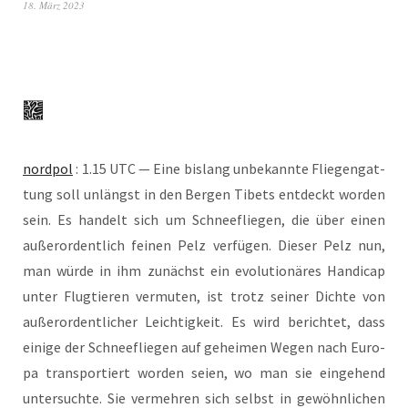
18. März 2023
nord­pol
: 1.15 UTC — Eine bis­lang unbe­kann­te Flie­gen­gat­
tung soll unlängst in den Ber­gen Tibets ent­deckt wor­den
sein. Es han­delt sich um Schnee­flie­gen, die über einen
außer­or­dent­lich fei­nen Pelz ver­fü­gen. Die­ser Pelz nun,
man wür­de in ihm zunächst ein evo­lu­tio­nä­res Han­di­cap
unter Flug­tie­ren ver­mu­ten, ist trotz sei­ner Dich­te von
außer­or­dent­li­cher Leich­tig­keit. Es wird berich­tet, dass
eini­ge der Schnee­flie­gen auf gehei­men Wegen nach Euro­
pa trans­por­tiert wor­den sei­en, wo man sie ein­ge­hend
unter­such­te. Sie ver­meh­ren sich selbst in gewöhn­li­chen