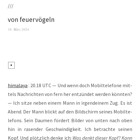
///
von feuervögeln
18. März 2024
hima­la­ya
: 20.18 UTC — Und wenn doch Mobil­te­le­fo­ne mit­
tels Nach­rich­ten von fern her ent­zün­det wer­den könn­ten?
— Ich sit­ze neben einem Mann in irgend­ei­nem Zug. Es ist
Abend. Der Mann blickt auf den Bild­schirm sei­nes Mobil­te­
le­fons. Sein Dau­men för­dert Bil­der von unten nach oben
hin in rasen­der Geschwin­dig­keit. Ich betrach­te sei­nen
Kopf. Und plötz­lich den­ke ich:
Was denkt die­ser Kopf? Kann