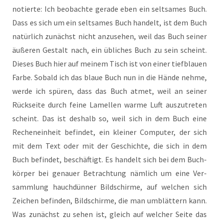
notier­te: Ich beob­ach­te gera­de eben ein selt­sa­mes Buch.
Dass es sich um ein selt­sa­mes Buch han­delt, ist dem Buch
natür­lich zunächst nicht anzu­se­hen, weil das Buch sei­ner
äuße­ren Gestalt nach, ein übli­ches Buch zu sein scheint.
Die­ses Buch hier auf mei­nem Tisch ist von einer tief­blau­en
Far­be. Sobald ich das blaue Buch nun in die Hän­de neh­me,
wer­de ich spü­ren, dass das Buch atmet, weil an sei­ner
Rück­sei­te durch fei­ne Lamel­len war­me Luft aus­zu­tre­ten
scheint. Das ist des­halb so, weil sich in dem Buch eine
Rechen­ein­heit befin­det, ein klei­ner Com­pu­ter, der sich
mit dem Text oder mit der Geschich­te, die sich in dem
Buch befin­det, beschäf­tigt. Es han­delt sich bei dem Buch­
kör­per bei genau­er Betrach­tung näm­lich um eine Ver­
samm­lung hauch­dün­ner Bild­schir­me, auf wel­chen sich
Zei­chen befin­den, Bild­schir­me, die man umblät­tern kann.
Was zunächst zu sehen ist, gleich auf wel­cher Sei­te das