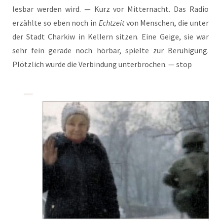
les­bar wer­den wird. — Kurz vor Mit­ter­nacht. Das Radio
erzähl­te so eben noch in
Echt­zeit
von Men­schen, die unter
der Stadt Char­kiw in Kel­lern sit­zen. Eine Gei­ge, sie war
sehr fein gera­de noch hör­bar, spiel­te zur Beru­hi­gung.
Plötz­lich wur­de die Ver­bin­dung unter­bro­chen. — stop