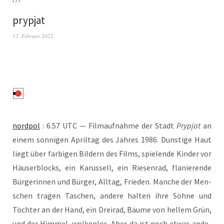
prypjat
12. Februar 2022
nord­pol
: 6.57 UTC — Film­auf­nah­me der Stadt
Pryp­jat
an
einem son­ni­gen April­tag des Jah­res 1986. Duns­ti­ge Haut
liegt über far­bi­gen Bil­dern des Films, spie­len­de Kin­der vor
Häu­ser­blocks, ein Karus­sell, ein Rie­sen­rad, fla­nie­ren­de
Bür­ge­rin­nen und Bür­ger, All­tag, Frie­den. Man­che der Men­
schen tra­gen Taschen, ande­re hal­ten ihre Söh­ne und
Töch­ter an der Hand, ein Drei­rad, Bäu­me von hel­lem Grün,
und der Him­mel, wol­ken­los. Aber da ist noch etwas ande­