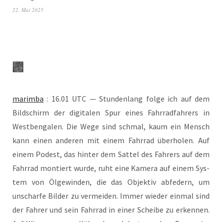
22. Mai 2025
marim­ba
: 16.01 UTC — Stun­den­lang fol­ge ich auf dem
Bild­schirm der digi­ta­len Spur eines Fahr­rad­fah­rers in
West­ben­ga­len. Die Wege sind schmal, kaum ein Mensch
kann einen ande­ren mit einem Fahr­rad über­ho­len. Auf
einem Podest, das hin­ter dem Sat­tel des Fah­rers auf dem
Fahr­rad mon­tiert wur­de, ruht eine Kame­ra auf einem Sys­
tem von Ölge­win­den, die das Objek­tiv abfe­dern, um
unschar­fe Bil­der zu ver­mei­den. Immer wie­der ein­mal sind
der Fah­rer und sein Fahr­rad in einer Schei­be zu erken­nen.