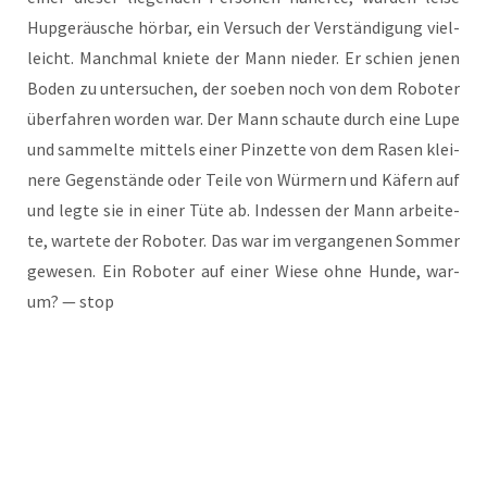
Hup­ge­räu­sche hör­bar, ein Ver­such der Ver­stän­di­gung viel­
leicht. Manch­mal knie­te der Mann nie­der. Er schien jenen
Boden zu unter­su­chen, der soeben noch von dem Robo­ter
über­fah­ren wor­den war. Der Mann schau­te durch eine Lupe
und sam­mel­te mit­tels einer Pin­zet­te von dem Rasen klei­
ne­re Gegen­stän­de oder Tei­le von Wür­mern und Käfern auf
und leg­te sie in einer Tüte ab. Indes­sen der Mann arbei­te­
te, war­te­te der Robo­ter. Das war im ver­gan­ge­nen Som­mer
gewe­sen. Ein Robo­ter auf einer Wie­se ohne Hun­de, war­
um? — stop