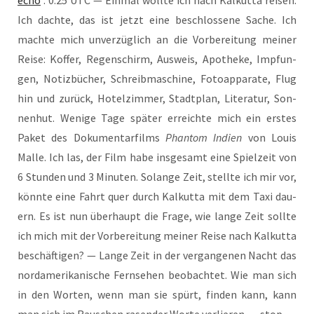
echo
: 0.25 UTC — Ein­mal woll­te ich nach Kal­kut­ta rei­sen.
Ich dach­te, das ist jetzt eine beschlos­se­ne Sache. Ich
mach­te mich unver­züg­lich an die Vor­be­rei­tung mei­ner
Rei­se: Kof­fer, Regen­schirm, Aus­weis, Apo­the­ke, Imp­fun­
gen, Notiz­bü­cher, Schreib­ma­schi­ne, Foto­ap­pa­ra­te, Flug
hin und zurück, Hotel­zim­mer, Stadt­plan, Lite­ra­tur, Son­
nen­hut. Weni­ge Tage spä­ter erreich­te mich ein ers­tes
Paket des Doku­men­tar­films
Phan­tom Indi­en
von Lou­is
Mal­le. Ich las, der Film habe ins­ge­samt eine Spiel­zeit von
6 Stun­den und 3 Minu­ten. Solan­ge Zeit, stell­te ich mir vor,
könn­te eine Fahrt quer durch Kal­kut­ta mit dem Taxi dau­
ern. Es ist nun über­haupt die Fra­ge, wie lan­ge Zeit soll­te
ich mich mit der Vor­be­rei­tung mei­ner Rei­se nach Kal­kut­ta
beschäf­ti­gen? — Lan­ge Zeit in der ver­gan­ge­nen Nacht das
nord­ame­ri­ka­ni­sche Fern­se­hen beob­ach­tet. Wie man sich
in den Wor­ten, wenn man sie spürt, fin­den kann, kann