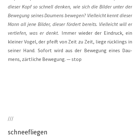
die­ser Kopf so schnell den­ken, wie sich die Bil­der unter der
Bewe­gung sei­nes Dau­mens bewe­gen? Viel­leicht kennt die­ser
Mann all jene Bil­der, die­ser för­dert bereits. Viel­leicht will er
ver­tie­fen, was er denkt.
Immer wie­der der Ein­druck, ein
klei­ner Vogel, der pfeift von Zeit zu Zeit, lie­ge rück­lings in
sei­ner Hand. Sofort wird aus der Bewe­gung eines Dau­
mens, zärt­li­che Bewe­gung. — stop
///
schneefliegen