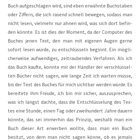
Buch auf­ge­schla­gen wird, sind eben erwähn­te Buch­sta­ben
oder Zif­fern, die sich rasend schnell bewe­gen, sodass man
nicht lesen, viel­mehr nur ahnen wird, was sich dort befin­
den könn­te. Es ist dies der Moment, da der Com­pu­ter des
Buches jenen Text, den man mit eige­nen Augen ger­ne
sofort lesen wür­de, zu ent­schlüs­seln beginnt. Ein mög­li­
cher­wei­se auf­wen­di­ges, zeit­rau­ben­des Ver­fah­ren. Als ich
das Buch kauf­te, konn­te mir der Händ­ler der ver­schlüs­sel­
ten Bücher nicht sagen, wie lan­ge Zeit ich war­ten müs­se,
bis der Text des Buches für mich sicht­bar wer­den wür­de. Es
berei­te­te ihm Freu­de, ich bin mir sicher, aus­zu­spre­chen,
was ich längst dach­te, dass die Ent­schlüs­se­lung des Tex­
tes eine Stun­de, einen Tag oder zwei­hun­dert Jah­re dau­ern
könn­te, das sei immer­hin das Prin­zip, wes­halb man ein
Buch die­ser Art erwer­ben woll­te, dass man ein Buch
besitzt, von dem man nicht sagen kön­ne, ob es jemals