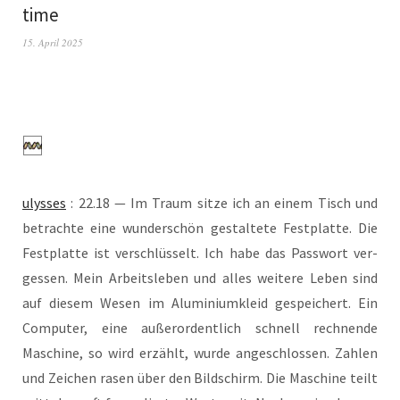
time
15. April 2025
ulys­ses
: 22.18 — Im Traum sit­ze ich an einem Tisch und
betrach­te eine wun­der­schön gestal­te­te Fest­plat­te. Die
Fest­plat­te ist ver­schlüs­selt. Ich habe das Pass­wort ver­
ges­sen. Mein Arbeits­le­ben und alles wei­te­re Leben sind
auf die­sem Wesen im Alu­mi­ni­um­kleid gespei­chert. Ein
Com­pu­ter, eine außer­or­dent­lich schnell rech­nen­de
Maschi­ne, so wird erzählt, wur­de ange­schlos­sen. Zah­len
und Zei­chen rasen über den Bild­schirm. Die Maschi­ne teilt