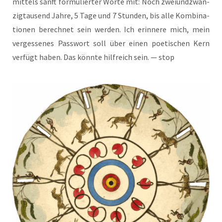
mit­tels sanft for­mu­lier­ter Wor­te mit: Noch zwei­und­zwan­
zig­tau­send Jah­re, 5 Tage und 7 Stun­den, bis alle Kom­bi­na­
tio­nen berech­net sein wer­den. Ich erin­ne­re mich, mein
ver­ges­se­nes Pass­wort soll über einen poe­ti­schen Kern
ver­fügt haben. Das könn­te hilf­reich sein. — stop