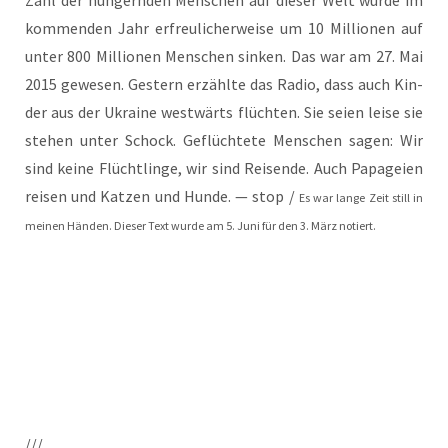
Zahl der hun­gern­den Men­schen auf die­ser Welt wür­de im
kom­men­den Jahr erfreu­li­cher­wei­se um 10 Mil­lio­nen auf
unter 800 Mil­lio­nen Men­schen sin­ken. Das war am 27. Mai
2015 gewe­sen. Ges­tern erzähl­te das Radio, dass auch Kin­
der aus der Ukrai­ne west­wärts flüch­ten. Sie sei­en lei­se sie
ste­hen unter Schock. Geflüch­te­te Men­schen sagen: Wir
sind kei­ne Flücht­lin­ge, wir sind Rei­sen­de. Auch Papa­gei­en
rei­sen und Kat­zen und Hun­de. — stop /
Es war lan­ge Zeit still in
mei­nen Hän­den. Die­ser Text wur­de am 5. Juni für den 3. März notiert.
///