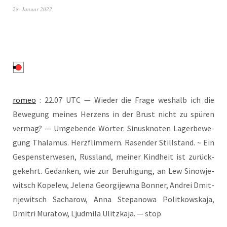
28. Januar 2022
romeo
: 22.07 UTC — Wie­der die Fra­ge wes­halb ich die
Bewe­gung mei­nes Her­zens in der Brust nicht zu spü­ren
ver­mag? — Umge­ben­de Wör­ter: Sinus­kno­ten Lager­be­we­
gung Tha­la­mus. Herz­flim­mern. Rasen­der Still­stand. ~ Ein
Gespens­ter­we­sen, Russ­land, mei­ner Kind­heit ist zurück­
ge­kehrt. Gedan­ken, wie zur Beru­hi­gung, an Lew Sino­wje­
witsch Kope­lew, Jele­na Geor­gi­jew­na Bon­ner, And­rei Dmit­
ri­je­witsch Sacha­row, Anna Ste­pano­wa Polit­kows­ka­ja,
Dmi­t­ri Mura­tow, Ljud­mi­la Ulitz­ka­ja. — stop