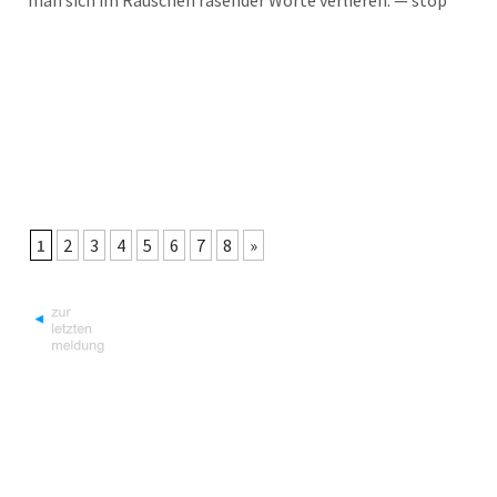
man sich im Rau­schen rasen­der Wor­te ver­lie­ren. — stop
1
2
3
4
5
6
7
8
»