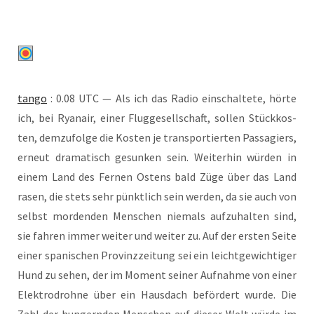
tan­go
: 0.08 UTC — Als ich das Radio ein­schal­te­te, hör­te
ich, bei Ryan­air, einer Flug­ge­sell­schaft, sol­len Stück­kos­
ten, dem­zu­fol­ge die Kos­ten je trans­por­tier­ten Pas­sa­giers,
erneut dra­ma­tisch gesun­ken sein. Wei­ter­hin wür­den in
einem Land des Fer­nen Ostens bald Züge über das Land
rasen, die stets sehr pünkt­lich sein wer­den, da sie auch von
selbst mor­den­den Men­schen nie­mals auf­zu­hal­ten sind,
sie fah­ren immer wei­ter und wei­ter zu. Auf der ers­ten Sei­te
einer spa­ni­schen Pro­vinz­zei­tung sei ein leicht­ge­wich­ti­ger
Hund zu sehen, der im Moment sei­ner Auf­nah­me von einer
Elek­tro­droh­ne über ein Haus­dach beför­dert wur­de. Die