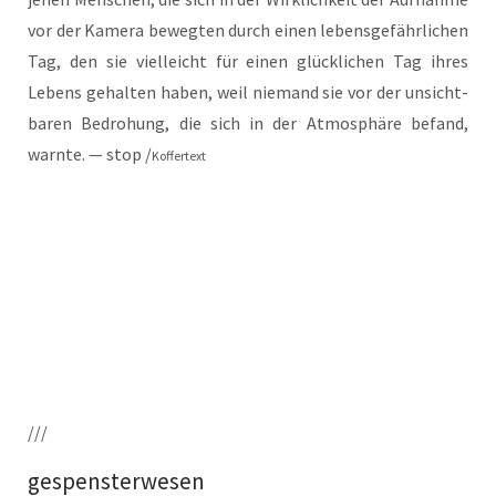
vor der Kame­ra beweg­ten durch einen lebens­ge­fähr­li­chen
Tag, den sie viel­leicht für einen glück­li­chen Tag ihres
Lebens gehal­ten haben, weil nie­mand sie vor der unsicht­
ba­ren Bedro­hung, die sich in der Atmo­sphä­re befand,
warn­te. — stop /
Kof­fer­text
///
gespensterwesen