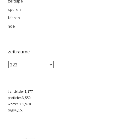
zeitlupe
spuren
fähren
noe
zeiträume
lichtbilder
1,177
particles
3,550
wörter 809,978
tags
6,153