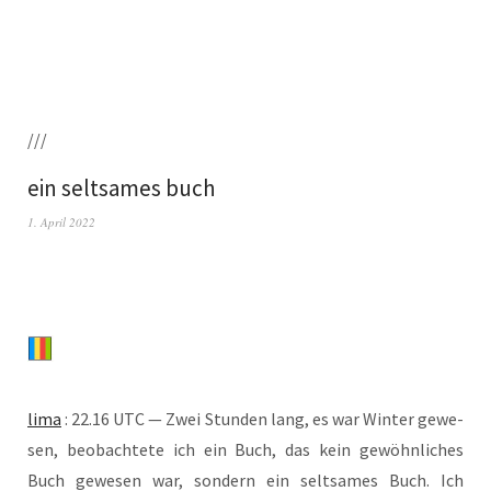
///
ein seltsames buch
1. April 2022
lima
: 22.16 UTC — Zwei Stun­den lang, es war Win­ter gewe­
sen, beob­ach­te­te ich ein Buch, das kein gewöhn­li­ches
Buch gewe­sen war, son­dern ein selt­sa­mes Buch. Ich