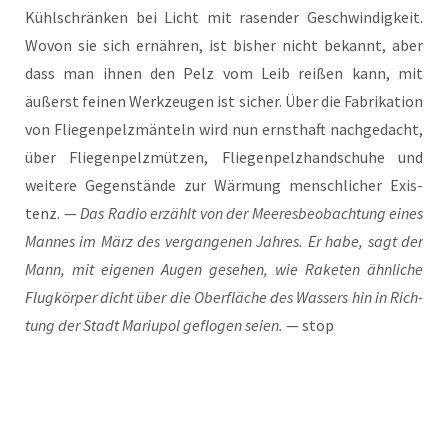
Kühl­schrän­ken bei Licht mit rasen­der Geschwin­dig­keit.
Wovon sie sich ernäh­ren, ist bis­her nicht bekannt, aber
dass man ihnen den Pelz vom Leib rei­ßen kann, mit
äußerst fei­nen Werk­zeu­gen ist sicher. Über die Fabri­ka­ti­on
von Flie­gen­pe­lz­män­teln wird nun ernst­haft nach­ge­dacht,
über Flie­gen­pe­lz­müt­zen, Flie­gen­pe­lz­hand­schu­he und
wei­te­re Gegen­stän­de zur Wär­mung mensch­li­cher Exis­
tenz. —
Das Radio erzählt von der Mee­res­be­ob­ach­tung eines
Man­nes im März des ver­gan­ge­nen Jah­res. Er habe, sagt der
Mann, mit eige­nen Augen gese­hen, wie Rake­ten ähn­li­che
Flug­kör­per dicht über die Ober­flä­che des Was­sers hin in Rich­
tung der Stadt Mariu­pol geflo­gen sei­en.
— stop