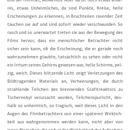
res, etwas Unheim­li­ches, da sind Punk­te, Krei­se, hel­le
Erschei­nun­gen zu erken­nen, in Bruch­tei­len rasen­der Zeit
tau­chen sie auf und sind sofort wie­der ver­schwun­den. So
rasch und so uner­war­tet tre­ten sie aus der Bewe­gung des
Films her­vor, dass ein mensch­li­cher Betrach­ter nicht
sicher sein kann, ob die Erschei­nung, die er gera­de noch
wahr­zu­neh­men glaub­te, tat­säch­lich zu sehen oder nicht
ein Irr­tum sei­nes Gehirns gewe­sen war, hel­le Schir­me, pel­
zig, weich. Die­ses blit­zen­de Licht zeigt Ver­let­zun­gen des
Bild­tra­gen­den Mate­ri­als an, Ver­hee­run­gen, die durch
strah­len­de Teil­chen des bren­nen­den Gra­fit­re­ak­tors zu
Tscher­no­byl ver­ur­sacht wur­den, Teil­chen­spur­licht, des­
halb so unheim­lich, so tra­gisch, weil die­ses Licht in den
Augen des Film­be­trach­ters von einer spä­te­ren Wirk­lich­
keit aus wahr­ge­nom­men wer­den kann, nicht aber von
jenen Men­schen, die sich in der Wirk­lich­keit der Auf­nah­me