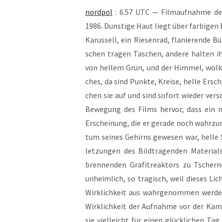
nord­pol
: 6.57 UTC — Film­auf­nah­me d
1986. Duns­ti­ge Haut liegt über far­bi­gen 
Karus­sell, ein Rie­sen­rad, fla­nie­ren­de 
schen tra­gen Taschen, ande­re hal­ten i
von hel­lem Grün, und der Him­mel, wol­k
ches, da sind Punk­te, Krei­se, hel­le Ersc
chen sie auf und sind sofort wie­der ver­s
Bewe­gung des Films her­vor, dass ein m
Erschei­nung, die er gera­de noch wahr­zu­
tum sei­nes Gehirns gewe­sen war, hel­le Sc
let­zun­gen des Bild­tra­gen­den Mate­ri­a
bren­nen­den Gra­fit­re­ak­tors zu Tscher­n
unheim­lich, so tra­gisch, weil die­ses Li
Wirk­lich­keit aus wahr­ge­nom­men wer­d
Wirk­lich­keit der Auf­nah­me vor der Kam
sie viel­leicht für einen glück­li­chen T