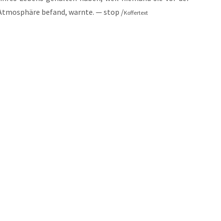
 Atmo­sphä­re befand, warn­te. — stop /
Kof­fer­text