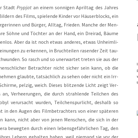
er Stadt
Pryp­jat
an einem son­ni­gen April­tag des Jah­res
Bil­dern des Films, spie­len­de Kin­der vor Häu­ser­blocks, ein
Bür­ge­rin­nen und Bür­ger, All­tag, Frie­den. Man­che der Men­
hre Söh­ne und Töch­ter an der Hand, ein Drei­rad, Bäu­me
en­los. Aber da ist noch etwas ande­res, etwas Unheim­li­
hei­nun­gen zu erken­nen, in Bruch­tei­len rasen­der Zeit tau­
chwun­den. So rasch und so uner­war­tet tre­ten sie aus der
ensch­li­cher Betrach­ter nicht sicher sein kann, ob die
neh­men glaub­te, tat­säch­lich zu sehen oder nicht ein Irr­
hir­me, pel­zig, weich. Die­ses blit­zen­de Licht zeigt Ver­
ls an, Ver­hee­run­gen, die durch strah­len­de Teil­chen des
o­byl ver­ur­sacht wur­den, Teil­chen­spur­licht, des­halb so
cht in den Augen des Film­be­trach­ters von einer spä­te­ren
en kann, nicht aber von jenen Men­schen, die sich in der
e­ra beweg­ten durch einen lebens­ge­fähr­li­chen Tag, den
ag ihres Lebens gehal­ten haben, weil nie­mand sie vor der