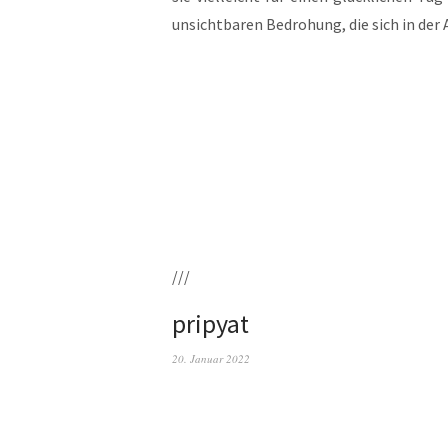
unsicht­ba­ren Bedro­hung, die sich in der
///
pripyat
20. Januar 2022