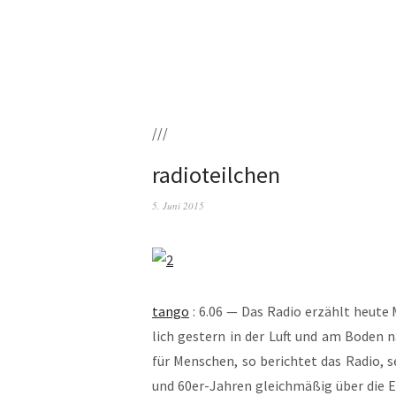
///
radioteilchen
5. Juni 2015
tan­go
: 6.06 — Das Radio erzählt heu­te 
lich ges­tern in der Luft und am Boden nah
für Men­schen, so berich­tet das Radio, sei
und 60er-Jah­ren gleich­mä­ßig über die Erd