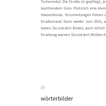
Tscher­no­byl. Die Stra­ße ist gepflegt, je
leuch­ten­dem Grün. Plötz­lich eine klei­n
Häu­ser­blocks. Strom­lei­tun­gen füh­re
Stra­ßen­rand. Dann wie­der Juni 2015, w
haben. Da und dort Bir­ken, auch röt­lich g
Strah­lung war­nen. Da und dort Wol­ken 
///
wörterbilder