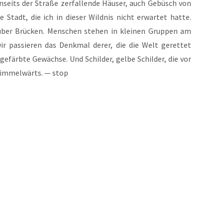
n­seits der Stra­ße zer­fal­len­de Häu­ser, auch Gebüsch von
e Stadt, die ich in die­ser Wild­nis nicht erwar­tet hat­te.
n über Brü­cken. Men­schen ste­hen in klei­nen Grup­pen am
ir pas­sie­ren das Denk­mal derer, die die Welt geret­tet
efärb­te Gewäch­se. Und Schil­der, gel­be Schil­der, die vor
him­mel­wärts. — stop