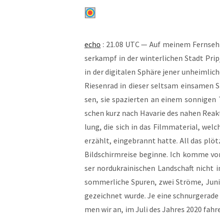
echo
: 21.08 UTC — Auf mei­nem Fern­seh­b
ser­kampf in der win­ter­li­chen Stadt Pri
in der digi­ta­len Sphä­re jener unheim­li­c
Rie­sen­rad in die­ser selt­sam ein­sa­me
sen, sie spa­zier­ten an einem son­ni­ge
schen kurz nach Hava­rie des nahen Reak­tor
lung, die sich in das Film­ma­te­ri­al, w
erzählt, ein­ge­brannt hat­te. All das plöt
Bild­schirm­rei­se begin­ne. Ich kom­me von
ser nord­ukrai­ni­schen Land­schaft nicht
som­mer­li­che Spu­ren, zwei Strö­me, Ju
ge­zeich­net wur­de. Je eine schnur­ge­ra­
men wir an, im Juli des Jah­res 2020 fah­re