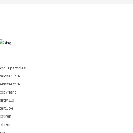
about particles
zeichenlinie
jennifer.five
copyright
birdy 1.0
zeitlupe
spuren
fähren
noe