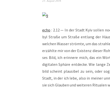
23. August 2016
echo
: 2.12 — In der Stadt Kyiv sol­len n
byl Stra­ße um Stra­ße ent­lang der Häu­ser
wel­chen Was­ser ström­te, um das strah­
erzähl­te mir von der Exis­tenz die­ser Roh
ses Bild, ich erin­ne­re mich, das ein Wör­t
digi­ta­len Sphä­re ent­de­cke. Wie lan­ge
bild scheint plau­si­bel zu sein, oder soga
Stadt, in der ich lebe, also in mei­ner u
sie sich Glau­ben und wei­te­ren Ritua­len 