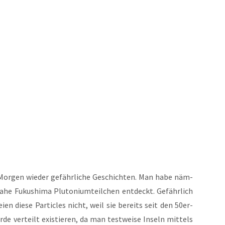
Mor­gen wie­der gefähr­li­che Geschich­ten. Man habe näm­
e Fuku­shi­ma Plu­to­ni­um­teil­chen ent­deckt. Gefähr­lich
­en die­se Par­tic­les nicht, weil sie bereits seit den 50er-
e ver­teilt exis­tie­ren, da man test­wei­se Inseln mit­tels