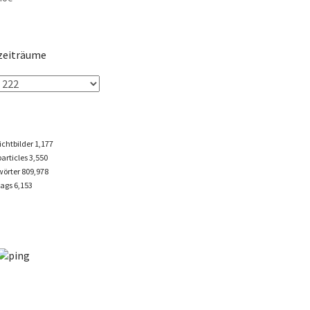
zeiträume
lichtbilder
1,177
particles
3,550
wörter 809,978
tags
6,153