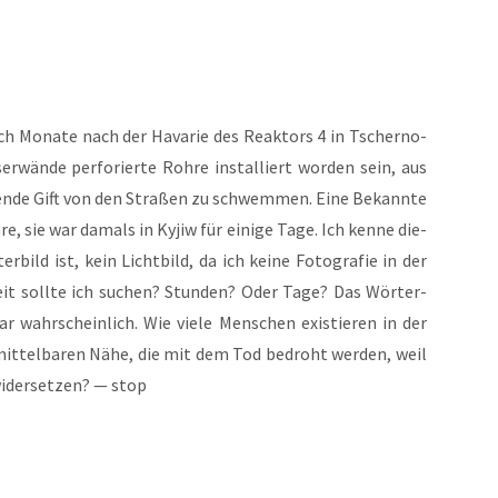
och Mona­te nach der Hava­rie des Reak­tors 4 in Tscher­no­
­wän­de per­fo­rier­te Roh­re instal­liert wor­den sein, aus
len­de Gift von den Stra­ßen zu schwem­men. Eine Bekann­te
­re, sie war damals in Kyjiw für eini­ge Tage. Ich ken­ne die­
er­bild ist, kein Licht­bild, da ich kei­ne Foto­gra­fie in der
 Zeit soll­te ich suchen? Stun­den? Oder Tage? Das Wör­ter­
r wahr­schein­lich. Wie vie­le Men­schen exis­tie­ren in der
nmit­tel­ba­ren Nähe, die mit dem Tod bedroht wer­den, weil
wider­set­zen? — stop