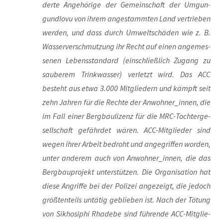
der­te Ange­hö­ri­ge der Gemein­schaft der Umgun­
gund­l­o­vu von ihrem ange­stamm­ten Land ver­trie­ben
wer­den, und dass durch Umwelt­schä­den wie z. B.
Was­ser­ver­schmut­zung ihr Recht auf einen ange­mes­
se­nen Lebens­stan­dard (ein­schließ­lich Zugang zu
sau­be­rem Trink­was­ser) ver­letzt wird. Das ACC
besteht aus etwa 3.000 Mit­glie­dern und kämpft seit
zehn Jah­ren für die Rech­te der Anwohner_innen, die
im Fall einer Berg­bau­li­zenz für die MRC-Toch­ter­ge­
sell­schaft gefähr­det wären. ACC-Mit­glie­der sind
wegen ihrer Arbeit bedroht und ange­grif­fen wor­den,
unter ande­rem auch von Anwohner_innen, die das
Berg­bau­pro­jekt unter­stüt­zen. Die Orga­ni­sa­ti­on hat
die­se Angrif­fe bei der Poli­zei ange­zeigt, die jedoch
größ­ten­teils untä­tig geblie­ben ist. Nach der Tötung
von Sik­ho­si­phi Rha­de­be sind füh­ren­de ACC-Mit­glie­