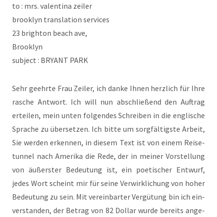
to : mrs. valen­ti­na zeiler
brook­lyn trans­la­ti­on services
23 brigh­ton beach ave,
Brooklyn
sub­ject : BRYANT PARK
Sehr geehr­te Frau Zei­ler, ich dan­ke Ihnen herz­lich für Ihre
rasche Ant­wort. Ich will nun abschlie­ßend den Auf­trag
ertei­len, mein unten fol­gen­des Schrei­ben in die eng­li­sche
Spra­che zu über­set­zen. Ich bit­te um sorg­fäl­tigs­te Arbeit,
Sie wer­den erken­nen, in die­sem Text ist von einem Rei­se­
tun­nel nach Ame­ri­ka die Rede, der in mei­ner Vor­stel­lung
von äußers­ter Bedeu­tung ist, ein poe­ti­scher Ent­wurf,
jedes Wort scheint mir für sei­ne Ver­wirk­li­chung von hoher
Bedeu­tung zu sein. Mit ver­ein­bar­ter Ver­gü­tung bin ich ein­
ver­stan­den, der Betrag von 82 Dol­lar wur­de bereits ange­