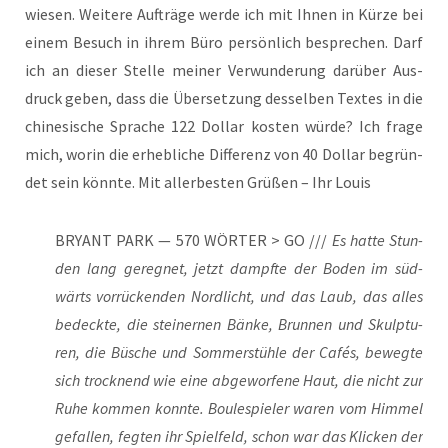
wie­sen. Wei­te­re Auf­trä­ge wer­de ich mit Ihnen in Kür­ze bei
einem Besuch in ihrem Büro per­sön­lich bespre­chen. Darf
ich an die­ser Stel­le mei­ner Ver­wun­de­rung dar­über Aus­
druck geben, dass die Über­set­zung des­sel­ben Tex­tes in die
chi­ne­si­sche Spra­che 122 Dol­lar kos­ten wür­de? Ich fra­ge
mich, wor­in die erheb­li­che Dif­fe­renz von 40 Dol­lar begrün­
det sein könn­te. Mit aller­bes­ten Grü­ßen – Ihr Louis
BRYANT PARK — 570 WÖRTER > GO ///
Es hat­te Stun­
den lang gereg­net, jetzt dampf­te der Boden im süd­
wärts vor­rü­cken­den Nord­licht, und das Laub, das alles
bedeck­te, die stei­ner­nen Bän­ke, Brun­nen und Skulp­tu­
ren, die Büsche und Som­mer­stüh­le der Cafés, beweg­te
sich trock­nend wie eine abge­wor­fe­ne Haut, die nicht zur
Ruhe kom­men konn­te. Boule­spie­ler waren vom Him­mel
gefal­len, feg­ten ihr Spiel­feld, schon war das Kli­cken der