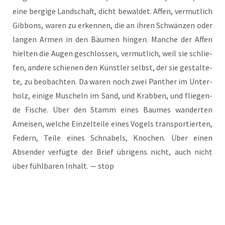
eine ber­gi­ge Land­schaft, dicht bewal­det. Affen, ver­mut­lich
Gib­bons, waren zu erken­nen, die an ihren Schwän­zen oder
lan­gen Armen in den Bäu­men hin­gen. Man­che der Affen
hiel­ten die Augen geschlos­sen, ver­mut­lich, weil sie schlie­
fen, ande­re schie­nen den Künst­ler selbst, der sie gestal­te­
te, zu beob­ach­ten. Da waren noch zwei Pan­ther im Unter­
holz, eini­ge Muscheln im Sand, und Krab­ben, und flie­gen­
de Fische. Über den Stamm eines Bau­mes wan­der­ten
Amei­sen, wel­che Ein­zel­tei­le eines Vogels trans­por­tier­ten,
Federn, Tei­le eines Schna­bels, Kno­chen. Über einen
Absen­der ver­füg­te der Brief übri­gens nicht, auch nicht
über fühl­ba­ren Inhalt. — stop