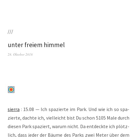
///
unter freiem himmel
28. Oktober 2018
sier­ra
: 15.08 — Ich spa­zier­te im Park. Und wie ich so spa­
zier­te, dach­te ich, viel­leicht bist Du schon 5105 Male durch
die­sen Park spa­ziert, war­um nicht. Da ent­deck­te ich plötz­
lich, dass jeder der Bäu­me des Parks zwei Meter über dem