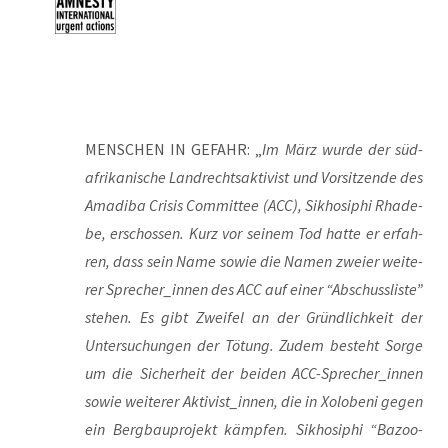
MENSCHEN IN GEFAHR: „
Im März wur­de der süd­
afri­ka­ni­sche Land­rechts­ak­ti­vist und Vor­sit­zen­de des
Ama­di­ba Cri­sis Com­mit­tee (ACC), Sik­ho­si­phi Rha­de­
be, erschos­sen. Kurz vor sei­nem Tod hat­te er erfah­
ren, dass sein Name sowie die Namen zwei­er wei­te­
rer Sprecher_innen des ACC auf einer “Abschuss­lis­te”
ste­hen. Es gibt Zwei­fel an der Gründ­lich­keit der
Unter­su­chun­gen der Tötung. Zudem besteht Sor­ge
um die Sicher­heit der bei­den ACC-Spre­cher_in­nen
sowie wei­te­rer Aktivist_innen, die in Xolo­be­ni gegen
ein Berg­bau­pro­jekt kämp­fen. Sik­ho­si­phi “Bazoo­