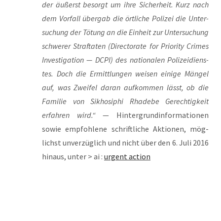
der äußerst besorgt um ihre Sicher­heit. Kurz nach
dem Vor­fall über­gab die ört­li­che Poli­zei die Unter­
su­chung der Tötung an die Ein­heit zur Unter­su­chung
schwe­rer Straf­ta­ten (Direc­to­ra­te for Prio­ri­ty Cri­mes
Inves­ti­ga­ti­on — DCPI) des natio­na­len Poli­zei­diens­
tes. Doch die Ermitt­lun­gen wei­sen eini­ge Män­gel
auf, was Zwei­fel dar­an auf­kom­men lässt, ob die
Fami­lie von Sik­ho­si­phi Rha­de­be Gerech­tig­keit
erfah­ren wird.“
— Hin­ter­grund­in­for­ma­tio­nen
sowie emp­foh­le­ne schrift­li­che Aktio­nen, mög­
lichst unver­züg­lich und nicht über den 6. Juli 2016
hin­aus, unter > ai :
urgent action