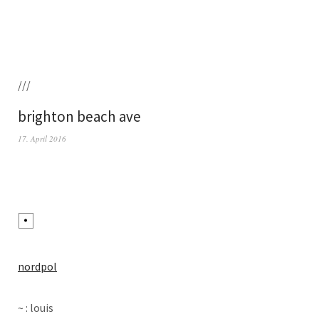
///
brighton beach ave
17. April 2016
nord­pol
~ : louis