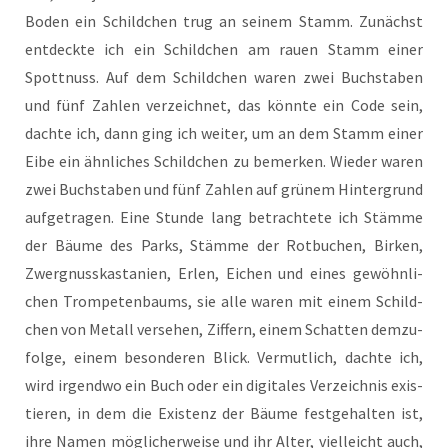
Boden ein Schild­chen trug an sei­nem Stamm. Zunächst
ent­deck­te ich ein Schild­chen am rau­en Stamm einer
Spott­nuss. Auf dem Schild­chen waren zwei Buch­sta­ben
und fünf Zah­len ver­zeich­net, das könn­te ein Code sein,
dach­te ich, dann ging ich wei­ter, um an dem Stamm einer
Eibe ein ähn­li­ches Schild­chen zu bemer­ken. Wie­der waren
zwei Buch­sta­ben und fünf Zah­len auf grü­nem Hin­ter­grund
auf­ge­tra­gen. Eine Stun­de lang betrach­te­te ich Stäm­me
der Bäu­me des Parks, Stäm­me der Rot­bu­chen, Bir­ken,
Zwerg­nuss­kas­ta­ni­en, Erlen, Eichen und eines gewöhn­li­
chen Trom­pe­ten­baums, sie alle waren mit einem Schild­
chen von Metall ver­se­hen, Zif­fern, einem Schat­ten dem­zu­
fol­ge, einem beson­de­ren Blick. Ver­mut­lich, dach­te ich,
wird irgend­wo ein Buch oder ein digi­ta­les Ver­zeich­nis exis­
tie­ren, in dem die Exis­tenz der Bäu­me fest­ge­hal­ten ist,
ihre Namen mög­li­cher­wei­se und ihr Alter, viel­leicht auch,