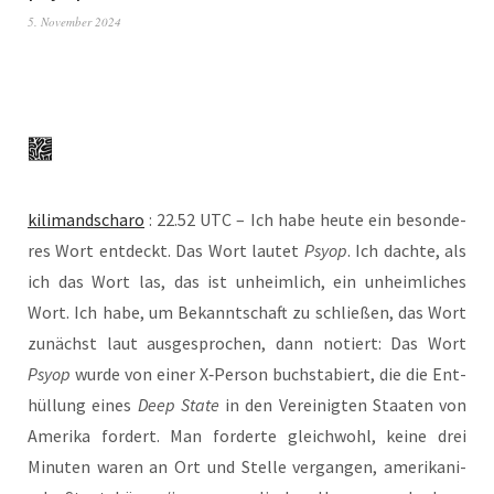
5. November 2024
kili­man­dscha­ro
: 22.52 UTC – Ich habe heu­te ein beson­de­
res Wort ent­deckt. Das Wort lau­tet
Psyop
. Ich dach­te, als
ich das Wort las, das ist unheim­lich, ein unheim­li­ches
Wort. Ich habe, um Bekannt­schaft zu schlie­ßen, das Wort
zunächst laut aus­ge­spro­chen, dann notiert: Das Wort
Psyop
wur­de von einer X‑Person buch­sta­biert, die die Ent­
hül­lung eines
Deep Sta­te
in den Ver­ei­nig­ten Staa­ten von
Ame­ri­ka for­dert. Man for­der­te gleich­wohl, kei­ne drei
Minu­ten waren an Ort und Stel­le ver­gan­gen, ame­ri­ka­ni­