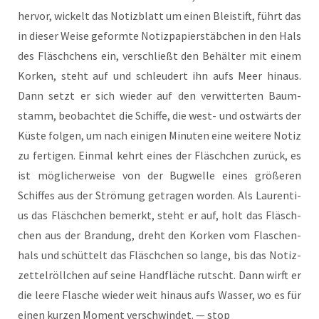
her­vor, wickelt das Notiz­blatt um einen Blei­stift, führt das
in die­ser Wei­se geform­te Notiz­pa­pier­stäb­chen in den Hals
des Fläsch­chens ein, ver­schließt den Behäl­ter mit einem
Kor­ken, steht auf und schleu­dert ihn aufs Meer hin­aus.
Dann setzt er sich wie­der auf den ver­wit­ter­ten Baum­
stamm, beob­ach­tet die Schif­fe, die west- und ost­wärts der
Küs­te fol­gen, um nach eini­gen Minu­ten eine wei­te­re Notiz
zu fer­ti­gen. Ein­mal kehrt eines der Fläsch­chen zurück, es
ist mög­li­cher­wei­se von der Bug­wel­le eines grö­ße­ren
Schif­fes aus der Strö­mung getra­gen wor­den. Als Lau­ren­ti­
us das Fläsch­chen bemerkt, steht er auf, holt das Fläsch­
chen aus der Bran­dung, dreht den Kor­ken vom Fla­schen­
hals und schüt­telt das Fläsch­chen so lan­ge, bis das Notiz­
zet­tel­röll­chen auf sei­ne Hand­flä­che rutscht. Dann wirft er
die lee­re Fla­sche wie­der weit hin­aus aufs Was­ser, wo es für
einen kur­zen Moment ver­schwin­det. — stop