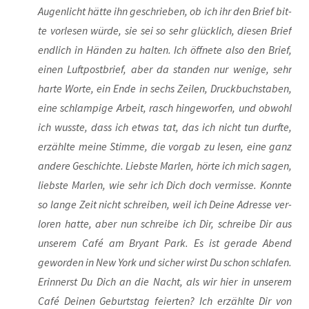
Augen­licht hät­te ihn geschrie­ben, ob ich ihr den Brief bit­
te vor­le­sen wür­de, sie sei so sehr glück­lich, die­sen Brief
end­lich in Hän­den zu hal­ten. Ich öff­ne­te also den Brief,
einen Luft­post­brief, aber da stan­den nur weni­ge, sehr
har­te Wor­te, ein Ende in sechs Zei­len, Druck­buch­sta­ben,
eine schlam­pi­ge Arbeit, rasch hin­ge­wor­fen, und obwohl
ich wuss­te, dass ich etwas tat, das ich nicht tun durf­te,
erzähl­te mei­ne Stim­me, die vor­gab zu lesen, eine ganz
ande­re Geschich­te. Liebs­te Mar­len, hör­te ich mich sagen,
liebs­te Mar­len, wie sehr ich Dich doch ver­mis­se. Konn­te
so lan­ge Zeit nicht schrei­ben, weil ich Dei­ne Adres­se ver­
lo­ren hat­te, aber nun schrei­be ich Dir, schrei­be Dir aus
unse­rem Café am Bryant Park. Es ist gera­de Abend
gewor­den in New York und sicher wirst Du schon schla­fen.
Erin­nerst Du Dich an die Nacht, als wir hier in unse­rem
Café Dei­nen Geburts­tag fei­er­ten? Ich erzähl­te Dir von