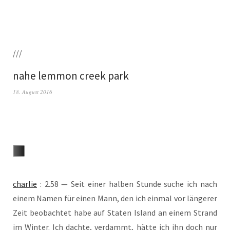
///
nahe lemmon creek park
18. August 2016
char­lie
: 2.58 — Seit einer hal­ben Stun­de suche ich nach
einem Namen für einen Mann, den ich ein­mal vor län­ge­rer
Zeit beob­ach­tet habe auf Sta­ten Island an einem Strand
im Win­ter. Ich dach­te, ver­dammt, hät­te ich ihn doch nur