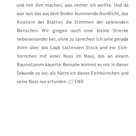
und mit ihm machen, was immer ich woll­te. Und da
war nun das aus dem Boden kom­men­de Nord­licht, das
Knis­tern der Blät­ter, die Stim­men der spie­len­den
Men­schen. Wir gin­gen noch eine klei­ne Stre­cke
neben­ein­an­der her, ohne zu spre­chen. Ich sehe gera­de
ihren über das Laub tas­ten­den Stock und ein Eich­
hörn­chen mit einer Nuss im Maul, das an einem
Baum­stamm kau­er­te. Bei­na­he kommt es mir in die­ser
Sekun­de so vor, als hät­te ich die­ses Eich­hörn­chen und
sei­ne Nuss nur erfun­den. /// END