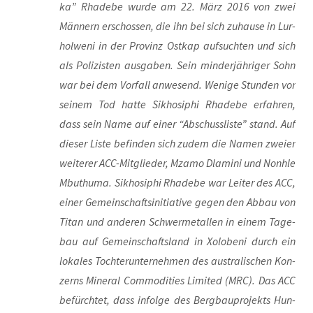
ka” Rha­de­be wur­de am 22. März 2016 von zwei
Män­nern erschos­sen, die ihn bei sich zuhau­se in Lur­
hol­we­ni in der Pro­vinz Ost­kap auf­such­ten und sich
als Poli­zis­ten aus­ga­ben. Sein min­der­jäh­ri­ger Sohn
war bei dem Vor­fall anwe­send. Weni­ge Stun­den vor
sei­nem Tod hat­te Sik­ho­si­phi Rha­de­be erfah­ren,
dass sein Name auf einer “Abschuss­lis­te” stand. Auf
die­ser Lis­te befin­den sich zudem die Namen zwei­er
wei­te­rer ACC-Mit­glie­der, Mza­mo Dla­mi­ni und Nonhle
Mbut­hu­ma. Sik­ho­si­phi Rha­de­be war Lei­ter des ACC,
einer Gemein­schafts­in­itia­ti­ve gegen den Abbau von
Titan und ande­ren Schwer­me­tal­len in einem Tage­
bau auf Gemein­schafts­land in Xolo­be­ni durch ein
loka­les Toch­ter­un­ter­neh­men des aus­tra­li­schen Kon­
zerns Mine­ral Com­mo­di­ties Limi­t­ed (MRC). Das ACC
befürch­tet, dass infol­ge des Berg­bau­pro­jekts Hun­