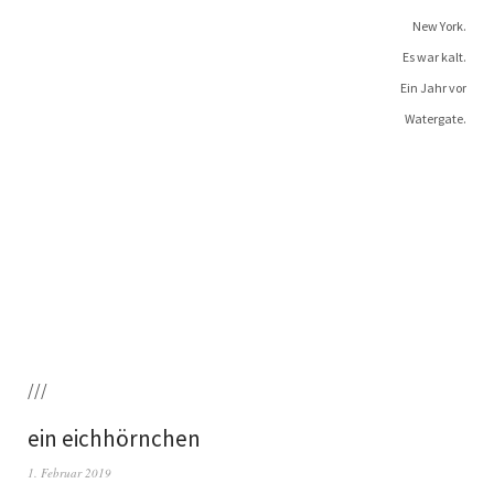
New York.
Es war kalt.
Ein Jahr vor
Watergate.
///
ein eichhörnchen
1. Februar 2019