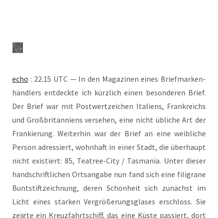
echo
: 22.15 UTC — In den Maga­zi­nen eines Brief­mar­ken­
händ­lers ent­deck­te ich kürz­lich einen beson­de­ren Brief.
Der Brief war mit Post­wert­zei­chen Ita­li­ens, Frank­reichs
und Groß­bri­tan­ni­ens ver­se­hen, eine nicht übli­che Art der
Fran­kie­rung. Wei­ter­hin war der Brief an eine weib­li­che
Per­son adres­siert, wohn­haft in einer Stadt, die über­haupt
nicht exis­tiert: 85, Teatree-City / Tas­ma­nia. Unter die­ser
hand­schrift­li­chen Orts­an­ga­be nun fand sich eine fili­gra­ne
Bunt­stift­zeich­nung, deren Schön­heit sich zunächst im
Licht eines star­ken Ver­grö­ße­rungs­gla­ses erschloss. Sie
zeig­te ein Kreuz­fahrt­schiff, das eine Küs­te pas­siert, dort