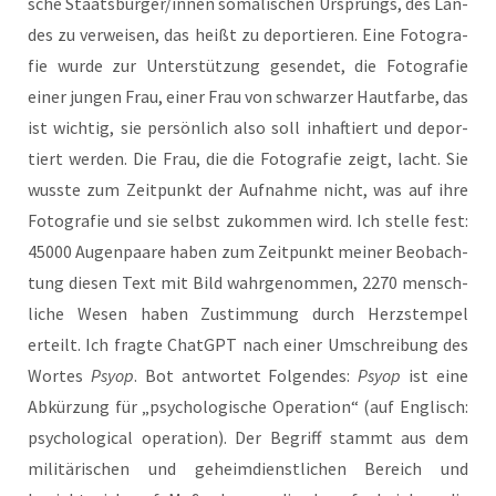
sche Staatsbürger/innen soma­li­schen Ursprungs, des Lan­
des zu ver­wei­sen, das heißt zu depor­tie­ren. Eine Foto­gra­
fie wur­de zur Unter­stüt­zung gesen­det, die Foto­gra­fie
einer jun­gen Frau, einer Frau von schwar­zer Haut­far­be, das
ist wich­tig, sie per­sön­lich also soll inhaf­tiert und depor­
tiert wer­den. Die Frau, die die Foto­gra­fie zeigt, lacht. Sie
wuss­te zum Zeit­punkt der Auf­nah­me nicht, was auf ihre
Foto­gra­fie und sie selbst zukom­men wird. Ich stel­le fest:
45000 Augen­paa­re haben zum Zeit­punkt mei­ner Beob­ach­
tung die­sen Text mit Bild wahr­ge­nom­men, 2270 mensch­
li­che Wesen haben Zustim­mung durch Herz­stem­pel
erteilt. Ich frag­te ChatGPT nach einer Umschrei­bung des
Wor­tes
Psyop
. Bot ant­wor­tet Fol­gen­des:
Psyop
ist eine
Abkür­zung für „psy­cho­lo­gi­sche Ope­ra­ti­on“ (auf Eng­lisch:
psy­cho­lo­gi­cal ope­ra­ti­on). Der Begriff stammt aus dem
mili­tä­ri­schen und geheim­dienst­li­chen Bereich und