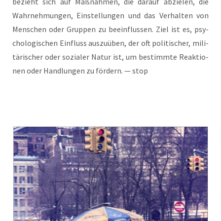
bezieht sich auf Maß­nah­men, die dar­auf abzie­len, die
Wahr­neh­mun­gen, Ein­stel­lun­gen und das Ver­hal­ten von
Men­schen oder Grup­pen zu beein­flus­sen. Ziel ist es, psy­
cho­lo­gi­schen Ein­fluss aus­zu­üben, der oft poli­ti­scher, mili­
tä­ri­scher oder sozia­ler Natur ist, um bestimm­te Reak­tio­
nen oder Hand­lun­gen zu för­dern. — stop