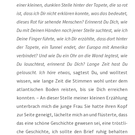
einer klei­nen, dunk­len Stel­le hin­ter der Tape­te, die so rot
ist, dass ich Dir nicht erklä­ren konn­te, was das bedeu­tet,
die­ses Rot für sehen­de Men­schen? Erin­nerst Du Dich, wie
Du mit Dei­nen Hän­den nach jener Stel­le such­test, wie ich
Dei­ne Fin­ger führ­te, wie ich Dir erzähl­te, dass dort hin­ter
der Tape­te, ein Tun­nel endet, der Euro­pa mit Ame­ri­ka
ver­bin­det? Und wie Du ein Ohr an die Wand leg­test, wie
Du lausch­test, erin­nerst Du Dich? Lan­ge Zeit hast Du
gelauscht.
Ich höre etwas
, sag­test Du, und woll­test
wis­sen, wie lan­ge Zeit die Stim­men wohl unter dem
atlan­ti­schen Boden reis­ten, bis sie Dich errei­chen
konn­ten. – An die­ser Stel­le mei­ner klei­nen Erzäh­lung
unter­brach mich die jun­ge Frau. Sie hat­te ihren Kopf
zur Sei­te geneigt, lächel­te mich an und flüs­ter­te, dass
das eine schö­ne Geschich­te gewe­sen sei, eine tröst­li­
che Geschich­te, ich soll­te den Brief ruhig behal­ten