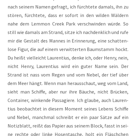
nach sei­nem Namen gefragt, ich fürch­te­te damals, ihn zu
stö­ren, fürch­te­te, dass er sofort in den wil­den Wäl­dern
nahe dem Lem­mon Creek Park ver­schwin­den wür­de. So
still wie damals am Strand, sit­ze ich nach­denk­lich und rufe
mir die Gestalt des Man­nes in Erin­ne­rung, eine schat­ten­
lo­se Figur, die auf einem ver­wit­ter­ten Baum­stamm hockt.
Du heißt viel­leicht Lau­ren­ti­us, den­ke ich, oder Hen­ry, nein,
nicht Hen­ry, Lau­ren­ti­us wird ein guter Name sein. Der
Strand ist nass vom Regen und vom Nebel, der tief über
dem Meer hängt. Wenn man her­aus­schaut, weg vom Land,
sieht man Schif­fe, aber nur ihre Bäu­che, nicht Brü­cken,
Con­tai­ner, win­ken­de Pas­sa­gie­re. Ich glau­be, auch Lau­ren­
ti­us beob­ach­tet in die­sem Moment sei­nes Lebens Schif­fe
und Nebel, manch­mal schreibt er ein paar Sät­ze auf ein
Notiz­blatt, reißt das Papier aus sei­nem Block, fasst in sei­
ne rech­te oder lin­ke Hosen­ta­sche, holt ein Fläsch­chen