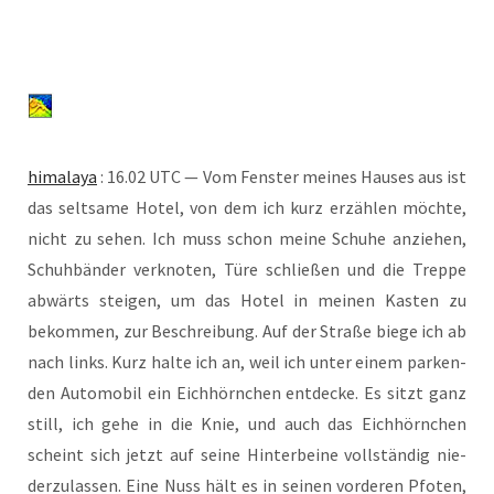
hima­la­ya
: 16.02 UTC — Vom Fens­ter mei­nes Hau­ses aus ist
das selt­sa­me Hotel, von dem ich kurz erzäh­len möch­te,
nicht zu sehen. Ich muss schon mei­ne Schu­he anzie­hen,
Schuh­bän­der ver­kno­ten, Türe schlie­ßen und die Trep­pe
abwärts stei­gen, um das Hotel in mei­nen Kas­ten zu
bekom­men, zur Beschrei­bung. Auf der Stra­ße bie­ge ich ab
nach links. Kurz hal­te ich an, weil ich unter einem par­ken­
den Auto­mo­bil ein Eich­hörn­chen ent­de­cke. Es sitzt ganz
still, ich gehe in die Knie, und auch das Eich­hörn­chen
scheint sich jetzt auf sei­ne Hin­ter­bei­ne voll­stän­dig nie­
der­zu­las­sen. Eine Nuss hält es in sei­nen vor­de­ren Pfo­ten,