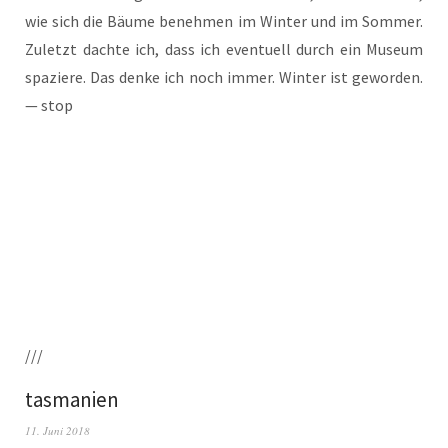
wie sich die Bäu­me beneh­men im Win­ter und im Som­mer.
Zuletzt dach­te ich, dass ich even­tu­ell durch ein Muse­um
spa­zie­re. Das den­ke ich noch immer. Win­ter ist gewor­den.
— stop
///
tasmanien
11. Juni 2018