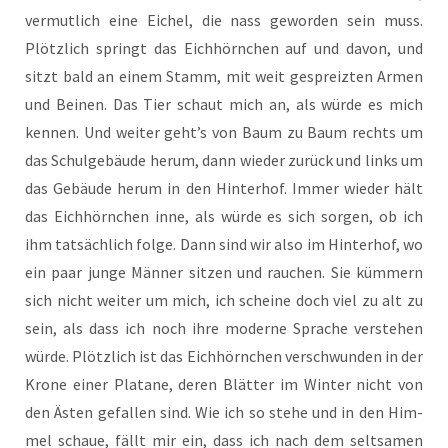
ver­mut­lich eine Eichel, die nass gewor­den sein muss.
Plötz­lich springt das Eich­hörn­chen auf und davon, und
sitzt bald an einem Stamm, mit weit gespreiz­ten Armen
und Bei­nen. Das Tier schaut mich an, als wür­de es mich
ken­nen. Und wei­ter geht’s von Baum zu Baum rechts um
das Schul­ge­bäu­de her­um, dann wie­der zurück und links um
das Gebäu­de her­um in den Hin­ter­hof. Immer wie­der hält
das Eich­hörn­chen inne, als wür­de es sich sor­gen, ob ich
ihm tat­säch­lich fol­ge. Dann sind wir also im Hin­ter­hof, wo
ein paar jun­ge Män­ner sit­zen und rau­chen. Sie küm­mern
sich nicht wei­ter um mich, ich schei­ne doch viel zu alt zu
sein, als dass ich noch ihre moder­ne Spra­che ver­ste­hen
wür­de. Plötz­lich ist das Eich­hörn­chen ver­schwun­den in der
Kro­ne einer Pla­ta­ne, deren Blät­ter im Win­ter nicht von
den Ästen gefal­len sind. Wie ich so ste­he und in den Him­
mel schaue, fällt mir ein, dass ich nach dem selt­sa­men