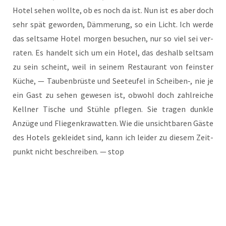
Hotel sehen woll­te, ob es noch da ist. Nun ist es aber doch
sehr spät gewor­den, Däm­me­rung, so ein Licht. Ich wer­de
das selt­sa­me Hotel mor­gen besu­chen, nur so viel sei ver­
ra­ten. Es han­delt sich um ein Hotel, das des­halb selt­sam
zu sein scheint, weil in sei­nem Restau­rant von feins­ter
Küche, — Tau­ben­brüs­te und See­teu­fel in Scheiben‑, nie je
ein Gast zu sehen gewe­sen ist, obwohl doch zahl­rei­che
Kell­ner Tische und Stüh­le pfle­gen. Sie tra­gen dunk­le
Anzü­ge und Flie­gen­kra­wat­ten. Wie die unsicht­ba­ren Gäs­te
des Hotels geklei­det sind, kann ich lei­der zu die­sem Zeit­
punkt nicht beschrei­ben. — stop