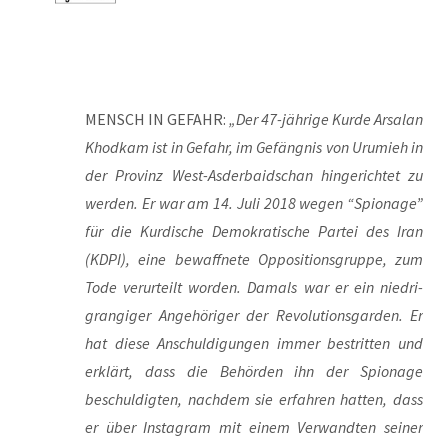
MENSCH IN GEFAHR:
„Der 47-jäh­ri­ge Kur­de Arsalan
Khod­kam ist in Gefahr, im Gefäng­nis von Urumieh in
der Pro­vinz West-Asder­bai­dschan hin­ge­rich­tet zu
wer­den. Er war am 14. Juli 2018 wegen “Spio­na­ge”
für die Kur­di­sche Demo­kra­ti­sche Par­tei des Iran
(KDPI), eine bewaff­ne­te Oppo­si­ti­ons­grup­pe, zum
Tode ver­ur­teilt wor­den. Damals war er ein nied­ri­
gran­gi­ger Ange­hö­ri­ger der Revo­lu­ti­ons­gar­den. Er
hat die­se Anschul­di­gun­gen immer bestrit­ten und
erklärt, dass die Behör­den ihn der Spio­na­ge
beschul­dig­ten, nach­dem sie erfah­ren hat­ten, dass
er über Insta­gram mit einem Ver­wand­ten sei­ner