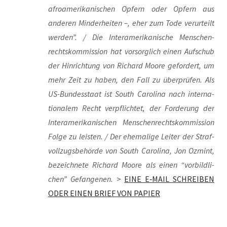
afro­ame­ri­ka­ni­schen Opfern oder Opfern aus
ande­ren Min­der­hei­ten –, eher zum Tode ver­ur­teilt
wer­den”. / Die Inter­ame­ri­ka­ni­sche Men­schen­
rechts­kom­mis­si­on hat vor­sorg­lich einen Auf­schub
der Hin­rich­tung von Richard Moo­re gefor­dert, um
mehr Zeit zu haben, den Fall zu über­prü­fen. Als
US-Bun­des­staat ist South Caro­li­na nach inter­na­
tio­na­lem Recht ver­pflich­tet, der For­de­rung der
Inter­ame­ri­ka­ni­schen Men­schen­rechts­kom­mis­si­on
Fol­ge zu leis­ten. / Der ehe­ma­li­ge Lei­ter der Straf­
voll­zugs­be­hör­de von South Caro­li­na, Jon Ozmint,
bezeich­ne­te Richard Moo­re als einen “vor­bild­li­
chen” Gefan­ge­nen.
>
EINE E‑MAIL SCHREIBEN
ODER EINEN BRIEF VON PAPIER