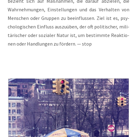
bezieht sich auf Maß­nah­men, die dar­auf abzie­len, die
Wahr­neh­mun­gen, Ein­stel­lun­gen und das Ver­hal­ten von
Men­schen oder Grup­pen zu beein­flus­sen. Ziel ist es, psy­
cho­lo­gi­schen Ein­fluss aus­zu­üben, der oft poli­ti­scher, mili­
tä­ri­scher oder sozia­ler Natur ist, um bestimm­te Reak­tio­
nen oder Hand­lun­gen zu för­dern. — stop