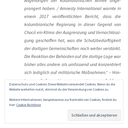
Ange­hö­ri­gen der kolum­bia­ni­schen Armee ange­
pran­gert haben. / Amnes­ty Inter­na­tio­nal warn­te in
einem 2017 ver­öf­fent­lich­ten Bericht, dass die
kolum­bia­ni­sche Regie­rung in die­ser Gegend von
Chocó ein Kli­ma der Aus­gren­zung und Ver­nach­läs­si­
gung geschaf­fen hat, was die Schutz­be­dürf­tig­keit
der dor­ti­gen Gemein­schaf­ten noch wei­ter ver­stärkt.
Die Reak­ti­on der Behör­den auf die dor­ti­ge Lage war
bis­her alles ande­re als umfas­send und kon­zen­triert
sich ledig­lich auf mili­tä­ri­sche Maß­nah­men.“
- Hin­
ter­grund­in­for­ma­tio­nen sowie emp­foh­le­ne
Datenschutz und Cookies: Diese Website verwendet Cookies. Wenn du die
schrift­li­che Aktio­nen bis spä­tes­tens zum 30. Mai
Website weiterhin nutzt, stimmst du der Verwendung von Cookies zu.
2019 unter > ai :
urgent action
Weitere Informationen, beispielsweise zur Kontrolle von Cookies, findest du
hier:
Cookie-Richtlinie