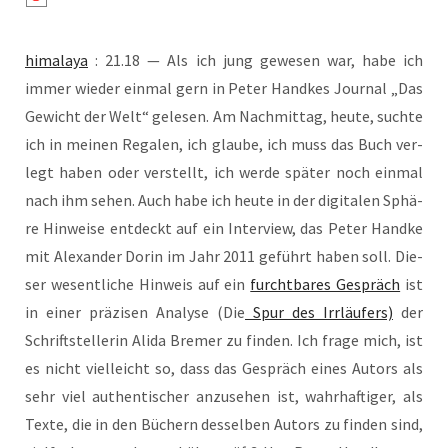
hima­la­ya
: 21.18 — Als ich jung gewe­sen war, habe ich
immer wie­der ein­mal gern in Peter Hand­kes Jour­nal „Das
Gewicht der Welt“ gele­sen. Am Nach­mit­tag, heu­te, such­te
ich in mei­nen Rega­len, ich glau­be, ich muss das Buch ver­
legt haben oder ver­stellt, ich wer­de spä­ter noch ein­mal
nach ihm sehen. Auch habe ich heu­te in der digi­ta­len Sphä­
re Hin­wei­se ent­deckt auf ein Inter­view, das Peter Hand­ke
mit Alex­an­der Dorin im Jahr 2011 geführt haben soll. Die­
ser wesent­li­che Hin­weis auf ein
furcht­ba­res Gespräch
ist
in einer prä­zi­sen Ana­ly­se (Die
Spur des Irr­läu­fers)
der
Schrift­stel­le­rin Ali­da Bre­mer zu fin­den. Ich fra­ge mich, ist
es nicht viel­leicht so, dass das Gespräch eines Autors als
sehr viel authen­ti­scher anzu­se­hen ist, wahr­haf­ti­ger, als
Tex­te, die in den Büchern des­sel­ben Autors zu fin­den sind,