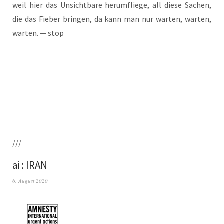
weil hier das Unsicht­ba­re her­um­flie­ge, all die­se Sachen,
die das Fie­ber brin­gen, da kann man nur war­ten, war­ten,
war­ten. — stop
///
ai : IRAN
6. August 2020