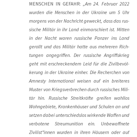
MENSCHEN IN GEFAHR:
„Am 24. Febru­ar 2022
wur­den die Men­schen in der Ukrai­ne um 5 Uhr
mor­gens von der Nach­richt geweckt, dass das rus­
si­sche Mili­tär in ihr Land ein­mar­schiert ist. Mit­ten
in der Nacht waren rus­si­sche Pan­zer ins Land
gerollt und das Mili­tär hat­te aus meh­re­ren Rich­
tun­gen ange­grif­fen. Der rus­si­sche Angriffs­krieg
geht mit erschre­cken­dem Leid für die Zivil­be­völ­
ke­rung in der Ukrai­ne ein­her. Die Recher­chen von
Amnes­ty Inter­na­tio­nal wei­sen auf ein brei­te­res
Mus­ter von Kriegs­ver­bre­chen durch rus­si­sches Mili­
tär hin. Rus­si­sche Streit­kräf­te grei­fen wahl­los
Wohn­ge­bie­te, Kran­ken­häu­ser und Schu­len an und
set­zen dabei unter­schieds­los wir­ken­de Waf­fen und
ver­bo­te­ne Streu­mu­ni­ti­on ein. Unbe­waff­ne­te
Zivilist*innen wur­den in ihren Häu­sern oder auf