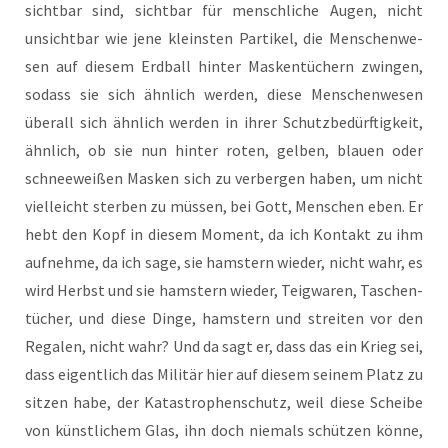
sicht­bar sind, sicht­bar für mensch­li­che Augen, nicht
unsicht­bar wie jene kleins­ten Par­ti­kel, die Men­schen­we­
sen auf die­sem Erd­ball hin­ter Mas­ken­tü­chern zwin­gen,
sodass sie sich ähn­lich wer­den, die­se Men­schen­we­sen
über­all sich ähn­lich wer­den in ihrer Schutz­be­dürf­tig­keit,
ähn­lich, ob sie nun hin­ter roten, gel­ben, blau­en oder
schnee­wei­ßen Mas­ken sich zu ver­ber­gen haben, um nicht
viel­leicht ster­ben zu müs­sen, bei Gott, Men­schen eben. Er
hebt den Kopf in die­sem Moment, da ich Kon­takt zu ihm
auf­neh­me, da ich sage, sie hams­tern wie­der, nicht wahr, es
wird Herbst und sie hams­tern wie­der, Teig­wa­ren, Taschen­
tü­cher, und die­se Din­ge, hams­tern und strei­ten vor den
Rega­len, nicht wahr? Und da sagt er, dass das ein Krieg sei,
dass eigent­lich das Mili­tär hier auf die­sem sei­nem Platz zu
sit­zen habe, der Kata­stro­phen­schutz, weil die­se Schei­be
von künst­li­chem Glas, ihn doch nie­mals schüt­zen kön­ne,