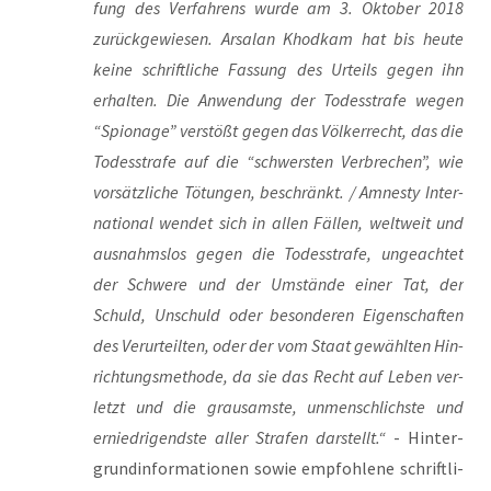
fung des Ver­fah­rens wur­de am 3. Okto­ber 2018
zurück­ge­wie­sen. Arsalan Khod­kam hat bis heu­te
kei­ne schrift­li­che Fas­sung des Urteils gegen ihn
erhal­ten. Die Anwen­dung der Todes­stra­fe wegen
“Spio­na­ge” ver­stößt gegen das Völ­ker­recht, das die
Todes­stra­fe auf die “schwers­ten Ver­bre­chen”, wie
vor­sätz­li­che Tötun­gen, beschränkt. / Amnes­ty Inter­
na­tio­nal wen­det sich in allen Fäl­len, welt­weit und
aus­nahms­los gegen die Todes­stra­fe, unge­ach­tet
der Schwe­re und der Umstän­de einer Tat, der
Schuld, Unschuld oder beson­de­ren Eigen­schaf­ten
des Ver­ur­teil­ten, oder der vom Staat gewähl­ten Hin­
rich­tungs­me­tho­de, da sie das Recht auf Leben ver­
letzt und die grau­sams­te, unmensch­lichs­te und
ernied­ri­gends­te aller Stra­fen dar­stellt.“
- Hin­ter­
grund­in­for­ma­tio­nen sowie emp­foh­le­ne schrift­li­