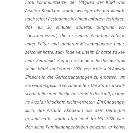
Frau kom­mu­ni­zier­te, der Mit­glied der KDPI war.
Arsalan Khod­kam wur­de weni­ger als drei Mona­te
nach sei­ner Fest­nah­me in einem unfai­ren Ver­fah­ren,
das nur 30 Minu­ten dau­er­te, auf­grund von
“Geständ­nis­sen”, die er sei­nen Anga­ben zufol­ge
unter Fol­ter und ande­ren Miss­hand­lun­gen unter­
zeich­net hat­te, zum Tode ver­ur­teilt. Er hat­te zu kei­
nem Zeit­punkt Zugang zu einem Rechts­bei­stand
sei­ner Wahl. Im Febru­ar 2020 ver­such­te sein Anwalt
Ein­sicht in die Gerichts­un­ter­la­gen zu erhal­ten, um
ein Gna­den­ge­such vor­zu­be­rei­ten. Die Staats­an­walt­
schaft teil­te dem Rechts­bei­stand jedoch mit, er kön­
ne Arsalan Khod­kam nicht ver­tre­ten. Ein Gna­den­ge­
such, das Arsalan Khod­kam aus dem Gefäng­nis
gestellt hat­te, wur­de abge­lehnt. Im Mai 2020 wur­
den sei­ne Fami­li­en­an­ge­hö­ri­gen gewarnt, er kön­ne