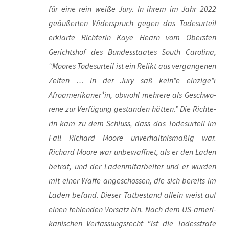
für eine rein wei­ße Jury. In ihrem im Jahr 2022
geäu­ßer­ten Wider­spruch gegen das Todes­ur­teil
erklär­te Rich­te­rin Kaye Hearn vom Obers­ten
Gerichts­hof des Bun­des­staa­tes South Caro­li­na,
“Moo­res Todes­ur­teil ist ein Relikt aus ver­gan­ge­nen
Zei­ten … In der Jury saß kein*e einzige*r
Afroamerikaner*in, obwohl meh­re­re als Geschwo­
re­ne zur Ver­fü­gung gestan­den hät­ten.” Die Rich­te­
rin kam zu dem Schluss, dass das Todes­ur­teil im
Fall Richard Moo­re unver­hält­nis­mä­ßig war.
Richard Moo­re war unbe­waff­net, als er den Laden
betrat, und der Laden­mit­ar­bei­ter und er wur­den
mit einer Waf­fe ange­schos­sen, die sich bereits im
Laden befand. Die­ser Tat­be­stand allein weist auf
einen feh­len­den Vor­satz hin. Nach dem US-ame­ri­
ka­ni­schen Ver­fas­sungs­recht “ist die Todes­stra­fe