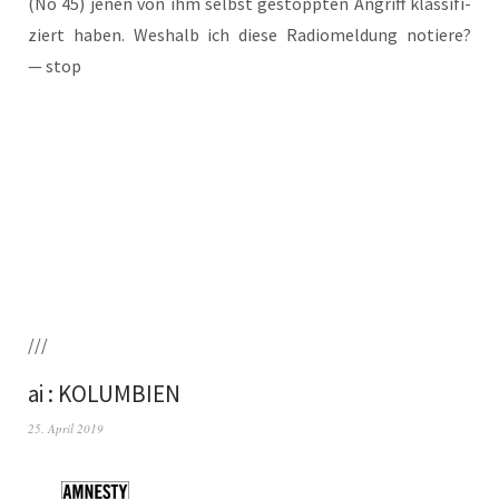
(No 45) jenen von ihm selbst gestopp­ten Angriff klas­si­fi­
ziert haben. Wes­halb ich die­se Radio­mel­dung notie­re?
— stop
///
ai : KOLUMBIEN
25. April 2019