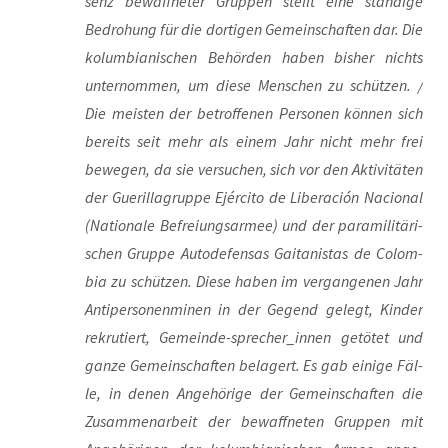
senz bewaff­ne­ter Grup­pen stellt eine stän­di­ge
Bedro­hung für die dor­ti­gen Gemein­schaf­ten dar. Die
kolum­bia­ni­schen Behör­den haben bis­her nichts
unter­nom­men, um die­se Men­schen zu schüt­zen. /
Die meis­ten der betrof­fe­nen Per­so­nen kön­nen sich
bereits seit mehr als einem Jahr nicht mehr frei
bewe­gen, da sie ver­su­chen, sich vor den Akti­vi­tä­ten
der Gue­ril­la­grup­pe Ejérci­to de Libe­r­ación Nacio­nal
(Natio­na­le Befrei­ungs­ar­mee) und der para­mi­li­tä­ri­
schen Grup­pe Auto­de­fen­sas Gai­ta­ni­s­tas de Colom­
bia zu schüt­zen. Die­se haben im ver­gan­ge­nen Jahr
Anti­per­so­nen­mi­nen in der Gegend gelegt, Kin­der
rekru­tiert, Gemein­de-spre­cher_in­nen getö­tet und
gan­ze Gemein­schaf­ten bela­gert. Es gab eini­ge Fäl­
le, in denen Ange­hö­ri­ge der Gemein­schaf­ten die
Zusam­men­ar­beit der bewaff­ne­ten Grup­pen mit