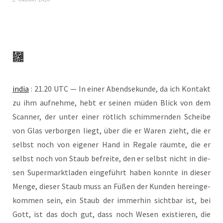
india
: 21.20 UTC — In einer Abend­se­kun­de, da ich Kon­takt
zu ihm auf­neh­me, hebt er sei­nen müden Blick von dem
Scan­ner, der unter einer röt­lich schim­mern­den Schei­be
von Glas ver­bor­gen liegt, über die er Waren zieht, die er
selbst noch von eige­ner Hand in Rega­le räum­te, die er
selbst noch von Staub befrei­te, den er selbst nicht in die­
sen Super­markt­la­den ein­ge­führt haben konn­te in die­ser
Men­ge, die­ser Staub muss an Füßen der Kun­den her­ein­ge­
kom­men sein, ein Staub der immer­hin sicht­bar ist, bei
Gott, ist das doch gut, dass noch Wesen exis­tie­ren, die