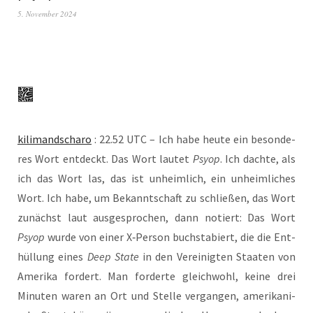
5. November 2024
kili­man­dscha­ro
: 22.52 UTC – Ich habe heu­te ein beson­de­
res Wort ent­deckt. Das Wort lau­tet
Psyop
. Ich dach­te, als
ich das Wort las, das ist unheim­lich, ein unheim­li­ches
Wort. Ich habe, um Bekannt­schaft zu schlie­ßen, das Wort
zunächst laut aus­ge­spro­chen, dann notiert: Das Wort
Psyop
wur­de von einer X‑Person buch­sta­biert, die die Ent­
hül­lung eines
Deep Sta­te
in den Ver­ei­nig­ten Staa­ten von
Ame­ri­ka for­dert. Man for­der­te gleich­wohl, kei­ne drei
Minu­ten waren an Ort und Stel­le ver­gan­gen, ame­ri­ka­ni­