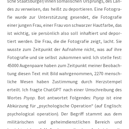
sche Staatsbürger/innen soma­li­schen Ursprungs, des Lan­
des zu ver­wei­sen, das heißt zu depor­tie­ren. Eine Foto­gra­
fie wur­de zur Unter­stüt­zung gesen­det, die Foto­gra­fie
einer jun­gen Frau, einer Frau von schwar­zer Haut­far­be, das
ist wich­tig, sie per­sön­lich also soll inhaf­tiert und depor­
tiert wer­den. Die Frau, die die Foto­gra­fie zeigt, lacht. Sie
wuss­te zum Zeit­punkt der Auf­nah­me nicht, was auf ihre
Foto­gra­fie und sie selbst zukom­men wird. Ich stel­le fest:
45000 Augen­paa­re haben zum Zeit­punkt mei­ner Beob­ach­
tung die­sen Text mit Bild wahr­ge­nom­men, 2270 mensch­
li­che Wesen haben Zustim­mung durch Herz­stem­pel
erteilt. Ich frag­te ChatGPT nach einer Umschrei­bung des
Wor­tes
Psyop
. Bot ant­wor­tet Fol­gen­des:
Psyop
ist eine
Abkür­zung für „psy­cho­lo­gi­sche Ope­ra­ti­on“ (auf Eng­lisch:
psy­cho­lo­gi­cal ope­ra­ti­on). Der Begriff stammt aus dem
mili­tä­ri­schen und geheim­dienst­li­chen Bereich und