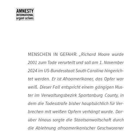
MENSCHEN IN GEFAHR:
„Richard Moo­re wur­de
2001 zum Tode ver­ur­teilt und soll am 1. Novem­ber
2024 im US-Bun­des­staat South Caro­li­na hin­ge­rich­
tet wer­den. Er ist Afro­ame­ri­ka­ner, das Opfer war
weiß. Die­ser Fall ent­spricht einem gän­gi­gen Mus­
ter im Ver­wal­tungs­be­zirk Spar­tan­burg Coun­ty, in
dem die Todes­stra­fe bis­her haupt­säch­lich für Ver­
bre­chen mit wei­ßen Opfern ver­hängt wur­de. Dar­
über hin­aus sorg­te die Staats­an­walt­schaft durch
die Ableh­nung afro­ame­ri­ka­ni­scher Geschwo­re­ner