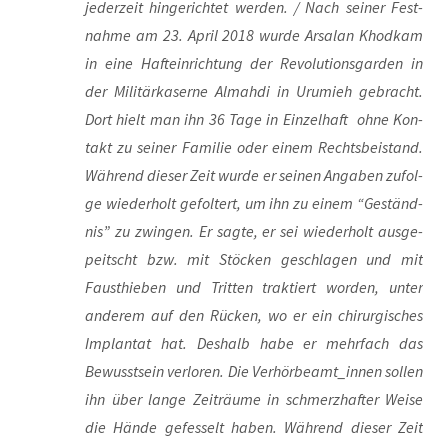
jeder­zeit hin­ge­rich­tet wer­den. / Nach sei­ner Fest­
nah­me am 23. April 2018 wur­de Arsalan Khod­kam
in eine Haft­ein­rich­tung der Revo­lu­ti­ons­gar­den in
der Mili­tär­ka­ser­ne Almah­di in Urumieh gebracht.
Dort hielt man ihn 36 Tage in Ein­zel­haft ­ ohne Kon­
takt zu sei­ner Fami­lie oder einem Rechts­bei­stand.
Wäh­rend die­ser Zeit wur­de er sei­nen Anga­ben zufol­
ge wie­der­holt gefol­tert, um ihn zu einem “Geständ­
nis” zu zwin­gen. Er sag­te, er sei wie­der­holt aus­ge­
peitscht bzw. mit Stö­cken geschla­gen und mit
Faust­hie­ben und Trit­ten trak­tiert wor­den, unter
ande­rem auf den Rücken, wo er ein chir­ur­gi­sches
Implan­tat hat. Des­halb habe er mehr­fach das
Bewusst­sein ver­lo­ren. Die Verhörbeamt_innen sol­len
ihn über lan­ge Zeit­räu­me in schmerz­haf­ter Wei­se
die Hän­de gefes­selt haben. Wäh­rend die­ser Zeit