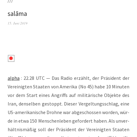
salāma
15. Juni 2019
alpha
: 22.28 UTC — Das Radio erzählt, der Prä­si­dent der
Ver­ei­nig­ten Staa­ten von Ame­ri­ka (No 45) habe 10 Minu­ten
vor dem Start eines Angriffs auf mili­tä­ri­sche Objek­te des
Iran, den­sel­ben gestoppt. Die­ser Ver­gel­tungs­schlag, eine
US-ame­ri­ka­ni­sche Droh­ne war abge­schos­sen wor­den, wür­
de in etwa 150 Men­schen­le­ben gefor­dert haben. Als unver­
hält­nis­mä­ßig soll der Prä­si­dent der Ver­ei­nig­ten Staa­ten