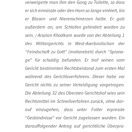
ver­wei­ger­te man ihm den Gang zu Toi­let­te, so dass
er sich ein­näss­te oder den Harn so lan­ge ein­hielt, bis
er Bla­sen- und Nie­ren­schmer­zen hat­te. Er gab
außer­dem an, am Schla­fen gehin­dert wor­den zu
sein. / Arsalan Khod­kam wur­de von der Abtei­lung 1
des Mili­tär­ge­richts in West-Aser­bai­dschan der
“Feind­schaft zu Gott” (moh­are­beh) durch “Spio­na­
ge” für schul­dig befun­den. Er traf sei­nen vom
Gericht bestimm­ten Rechts­bei­stand zum ers­ten Mal
wäh­rend des Gerichts­ver­fah­rens. Die­ser habe vor
Gericht nichts zu sei­ner Ver­tei­di­gung vor­ge­tra­gen.
Die Abtei­lung 32 des Obers­ten Gerichts­hof wies sein
Rechts­mit­tel im Schnell­ver­fah­ren zurück, ohne dar­
auf ein­zu­ge­hen, dass unter Fol­ter erpress­te
“Geständ­nis­se” vor Gericht zuge­las­sen wur­den. Ein
dar­auf­fol­gen­der Antrag auf gericht­li­che Über­prü­