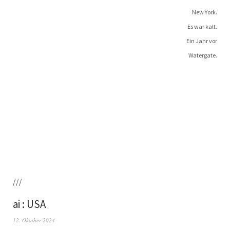
New York.
Es war kalt.
Ein Jahr vor
Watergate.
///
ai : USA
12. Oktober 2024