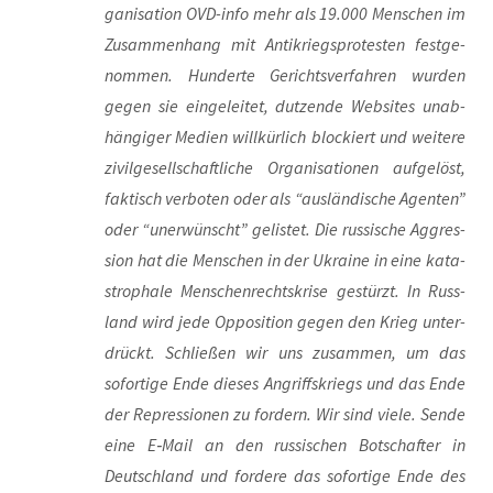
ga­ni­sa­ti­on OVD-info mehr als 19.000 Men­schen im
Zusam­men­hang mit Anti­kriegs­pro­tes­ten fest­ge­
nom­men. Hun­der­te Gerichts­ver­fah­ren wur­den
gegen sie ein­ge­lei­tet, dut­zen­de Web­sites unab­
hän­gi­ger Medi­en will­kür­lich blo­ckiert und wei­te­re
zivil­ge­sell­schaft­li­che Orga­ni­sa­tio­nen auf­ge­löst,
fak­tisch ver­bo­ten oder als “aus­län­di­sche Agen­ten”
oder “uner­wünscht” gelis­tet. Die rus­si­sche Aggres­
si­on hat die Men­schen in der Ukrai­ne in eine kata­
stro­pha­le Men­schen­rechts­kri­se gestürzt. In Russ­
land wird jede Oppo­si­ti­on gegen den Krieg unter­
drückt. Schlie­ßen wir uns zusam­men, um das
sofor­ti­ge Ende die­ses Angriffs­kriegs und das Ende
der Repres­sio­nen zu for­dern. Wir sind vie­le. Sen­de
eine E‑Mail an den rus­si­schen Bot­schaf­ter in
Deutsch­land und for­de­re das sofor­ti­ge Ende des