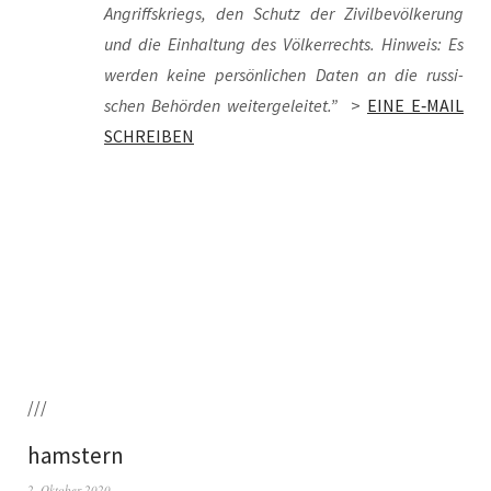
Angriffs­kriegs, den Schutz der Zivil­be­völ­ke­rung
und die Ein­hal­tung des Völ­ker­rechts. Hin­weis: Es
wer­den kei­ne per­sön­li­chen Daten an die rus­si­
schen Behör­den wei­ter­ge­lei­tet.”
>
EINE E‑MAIL
SCHREIBEN
///
hamstern
2. Oktober 2020