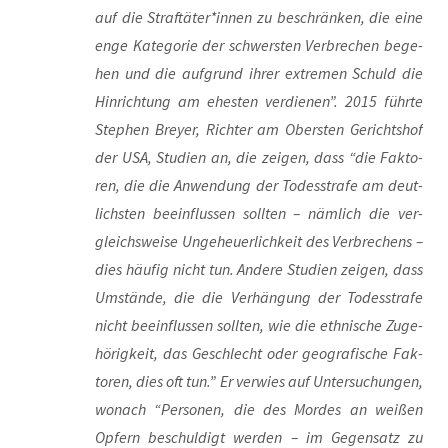
auf die Straftäter*innen zu beschrän­ken, die eine
enge Kate­go­rie der schwers­ten Ver­bre­chen bege­
hen und die auf­grund ihrer extre­men Schuld die
Hin­rich­tung am ehes­ten ver­die­nen”. 2015 führ­te
Ste­phen Brey­er, Rich­ter am Obers­ten Gerichts­hof
der USA, Stu­di­en an, die zei­gen, dass “die Fak­to­
ren, die die Anwen­dung der Todes­stra­fe am deut­
lichs­ten beein­flus­sen soll­ten – näm­lich die ver­
gleichs­wei­se Unge­heu­er­lich­keit des Ver­bre­chens –
dies häu­fig nicht tun. Ande­re Stu­di­en zei­gen, dass
Umstän­de, die die Ver­hän­gung der Todes­stra­fe
nicht beein­flus­sen soll­ten, wie die eth­ni­sche Zuge­
hö­rig­keit, das Geschlecht oder geo­gra­fi­sche Fak­
to­ren, dies oft tun.” Er ver­wies auf Unter­su­chun­gen,
wonach “Per­so­nen, die des Mor­des an wei­ßen
Opfern beschul­digt wer­den – im Gegen­satz zu