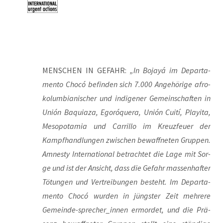
MENSCHEN IN GEFAHR:
„In Bojayá im Depart­a­
men­to Chocó befin­den sich 7.000 Ange­hö­ri­ge afro-
kolum­bia­ni­scher und indi­ge­ner Gemein­schaf­ten in
Unión Baquia­za, Egoró­quera, Unión Cui­tí, Play­ita,
Meso­po­ta­mia und Car­ri­l­lo im Kreuz­feu­er der
Kampf­hand­lun­gen zwi­schen bewaff­ne­ten Grup­pen.
Amnes­ty Inter­na­tio­nal betrach­tet die Lage mit Sor­
ge und ist der Ansicht, dass die Gefahr mas­sen­haf­ter
Tötun­gen und Ver­trei­bun­gen besteht. Im Depart­a­
men­to Chocó wur­den in jüngs­ter Zeit meh­re­re
Gemein­de-spre­cher_in­nen ermor­det, und die Prä­