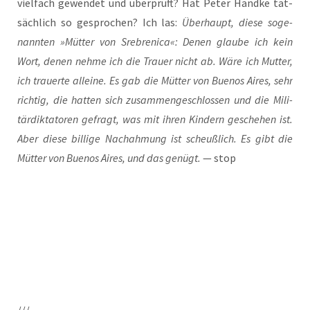
viel­fach gewen­det und über­prüft? Hat Peter Hand­ke tat­
säch­lich so gespro­chen? Ich las:
Über­haupt, die­se soge­
nann­ten »Müt­ter von Sre­bre­ni­ca«: Denen glau­be ich kein
Wort, denen neh­me ich die Trau­er nicht ab. Wäre ich Mut­ter,
ich trau­er­te allei­ne. Es gab die Müt­ter von Bue­nos Aires, sehr
rich­tig, die hat­ten sich zusam­men­ge­schlos­sen und die Mili­
tär­dik­ta­to­ren gefragt, was mit ihren Kin­dern gesche­hen ist.
Aber die­se bil­li­ge Nach­ah­mung ist scheuß­lich. Es gibt die
Müt­ter von Bue­nos Aires, und das genügt.
— stop
///