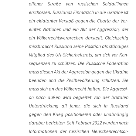
offe­ner Stra­ße von rus­si­schen Soldat*innen
erschos­sen. Russ­lands Ein­marsch in die Ukrai­ne ist
ein ekla­tan­ter Ver­stoß gegen die Char­ta der Ver­
ein­ten Natio­nen und ein Akt der Aggres­si­on, der
ein Völ­ker­rechts­ver­bre­chen dar­stellt. Gleich­zei­tig
miss­braucht Russ­land sei­ne Posi­ti­on als stän­di­ges
Mit­glied des UN-Sicher­heits­rats, um sich vor Kon­
se­quen­zen zu schüt­zen. Die Rus­si­sche Föde­ra­ti­on
muss die­sen Akt der Aggres­si­on gegen die Ukrai­ne
been­den und die Zivil­be­völ­ke­rung schüt­zen. Sie
muss sich an das Völ­ker­recht hal­ten. Die Aggres­si­
on nach außen wird beglei­tet von der bru­ta­len
Unter­drü­ckung all jener, die sich in Russ­land
gegen den Krieg posi­tio­nie­ren oder unab­hän­gig
dar­über berich­ten. Seit Febru­ar 2022 wur­den nach
Infor­ma­tio­nen der rus­si­schen Men­schen­rechts­or­