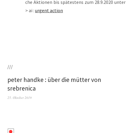
che Aktio­nen bis spä­tes­tens zum 28.9.2020 unter
> ai :
urgent action
///
peter handke : über die mütter von
srebrenica
25. Oktober 2019