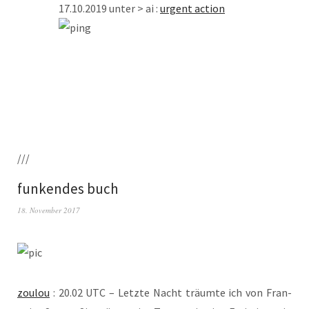
17.10.2019 unter > ai :
urgent action
///
funkendes buch
18. November 2017
zou­lou
: 20.02 UTC – Letz­te Nacht träum­te ich von Fran­