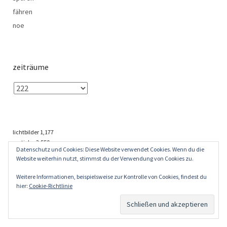
fähren
noe
zeiträume
lichtbilder
1,177
particles
3,550
Datenschutz und Cookies: Diese Website verwendet Cookies. Wenn du die
wörter 809,978
Website weiterhin nutzt, stimmst du der Verwendung von Cookies zu.
tags
6,153
Weitere Informationen, beispielsweise zur Kontrolle von Cookies, findest du
hier:
Cookie-Richtlinie