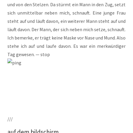
und von den Stel­zen. Da stürmt ein Mann in den Zug, setzt
sich unmit­tel­bar neben mich, schnauft. Eine jun­ge Frau
steht auf und läuft davon, ein wei­te­rer Mann steht auf und
läuft davon. Der Mann, der sich neben mich set­ze, schnauft.
Ich bemer­ke, er trägt kei­ne Mas­ke vor Nase und Mund. Also
ste­he ich auf und lau­fe davon. Es war ein merk­wür­di­ger
Tag gewe­sen. — stop
///
auf dem bildschirm