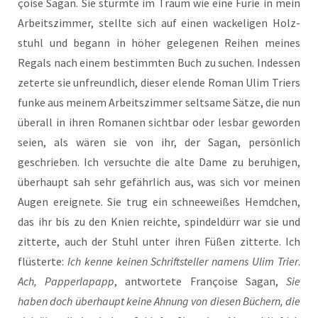
çoi­se Sagan. Sie stürm­te im Traum wie eine Furie in mein
Arbeits­zim­mer, stell­te sich auf einen wacke­li­gen Holz­
stuhl und begann in höher gele­ge­nen Rei­hen mei­nes
Regals nach einem bestimm­ten Buch zu suchen. Indes­sen
zeter­te sie unfreund­lich, die­ser elen­de Roman Ulim Triers
fun­ke aus mei­nem Arbeits­zim­mer selt­sa­me Sät­ze, die nun
über­all in ihren Roma­nen sicht­bar oder les­bar gewor­den
sei­en, als wären sie von ihr, der Sagan, per­sön­lich
geschrie­ben. Ich ver­such­te die alte Dame zu beru­hi­gen,
über­haupt sah sehr gefähr­lich aus, was sich vor mei­nen
Augen ereig­ne­te. Sie trug ein schnee­wei­ßes Hemd­chen,
das ihr bis zu den Knien reich­te, spin­del­dürr war sie und
zit­ter­te, auch der Stuhl unter ihren Füßen zit­ter­te. Ich
flüs­ter­te:
Ich ken­ne kei­nen Schrift­stel­ler namens Ulim Trier
.
Ach, Pap­per­la­papp
, ant­wor­te­te Fran­çoi­se Sagan,
Sie
haben doch über­haupt kei­ne Ahnung von die­sen Büchern, die