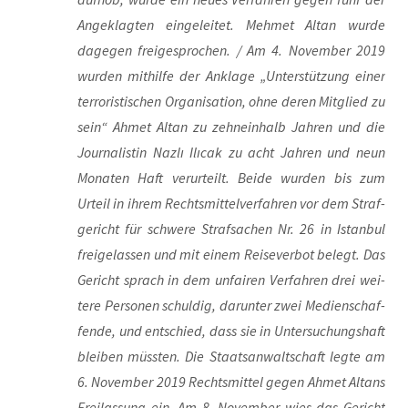
Ange­klag­ten ein­ge­lei­tet. Meh­met Altan wur­de
dage­gen frei­ge­spro­chen. / Am 4. Novem­ber 2019
wur­den mit­hil­fe der Ankla­ge „Unter­stüt­zung einer
ter­ro­ris­ti­schen Orga­ni­sa­ti­on, ohne deren Mit­glied zu
sein“ Ahmet Altan zu zehn­ein­halb Jah­ren und die
Jour­na­lis­tin Naz­lı Ilı­cak zu acht Jah­ren und neun
Mona­ten Haft ver­ur­teilt. Bei­de wur­den bis zum
Urteil in ihrem Rechts­mit­tel­ver­fah­ren vor dem Straf­
ge­richt für schwe­re Straf­sa­chen Nr. 26 in Istan­bul
frei­ge­las­sen und mit einem Rei­se­ver­bot belegt. Das
Gericht sprach in dem unfai­ren Ver­fah­ren drei wei­
te­re Per­so­nen schul­dig, dar­un­ter zwei Medi­en­schaf­
fen­de, und ent­schied, dass sie in Unter­su­chungs­haft
blei­ben müss­ten. Die Staats­an­walt­schaft leg­te am
6. Novem­ber 2019 Rechts­mit­tel gegen Ahmet Alt­ans
Frei­las­sung ein. Am 8. Novem­ber wies das Gericht