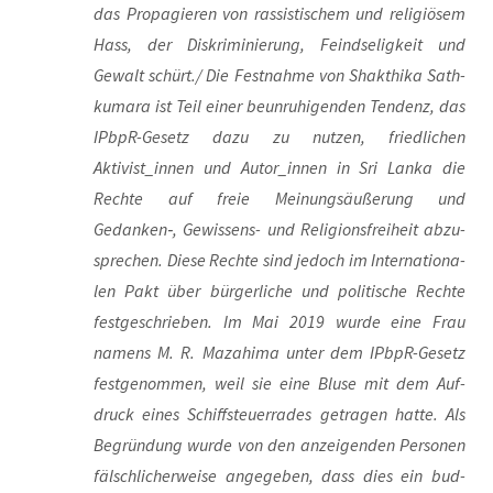
das Pro­pa­gie­ren von ras­sis­ti­schem und reli­giö­sem
Hass, der Dis­kri­mi­nie­rung, Feind­se­lig­keit und
Gewalt schürt./ Die Fest­nah­me von Shakt­hi­ka Sath­
ku­ma­ra ist Teil einer beun­ru­hi­gen­den Ten­denz, das
IPb­pR-Gesetz dazu zu nut­zen, fried­li­chen
Aktivist_innen und Autor_innen in Sri Lan­ka die
Rech­te auf freie Mei­nungs­äu­ße­rung und
Gedanken‑, Gewis­sens- und Reli­gi­ons­frei­heit abzu­
spre­chen. Die­se Rech­te sind jedoch im Inter­na­tio­na­
len Pakt über bür­ger­li­che und poli­ti­sche Rech­te
fest­ge­schrie­ben. Im Mai 2019 wur­de eine Frau
namens M. R. Mazahi­ma unter dem IPb­pR-Gesetz
fest­ge­nom­men, weil sie eine Blu­se mit dem Auf­
druck eines Schiffsteu­er­ra­des getra­gen hat­te. Als
Begrün­dung wur­de von den anzei­gen­den Per­so­nen
fälsch­li­cher­wei­se ange­ge­ben, dass dies ein bud­