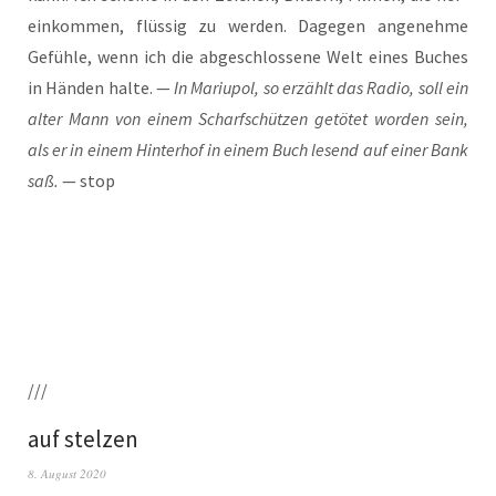
ein­kom­men, flüs­sig zu wer­den. Dage­gen ange­neh­me
Gefüh­le, wenn ich die abge­schlos­se­ne Welt eines Buches
in Hän­den hal­te. —
In Mariu­pol, so erzählt das Radio, soll ein
alter Mann von einem Scharf­schüt­zen getö­tet wor­den sein,
als er in einem Hin­ter­hof in einem Buch lesend auf einer Bank
saß.
— stop
///
auf stelzen
8. August 2020