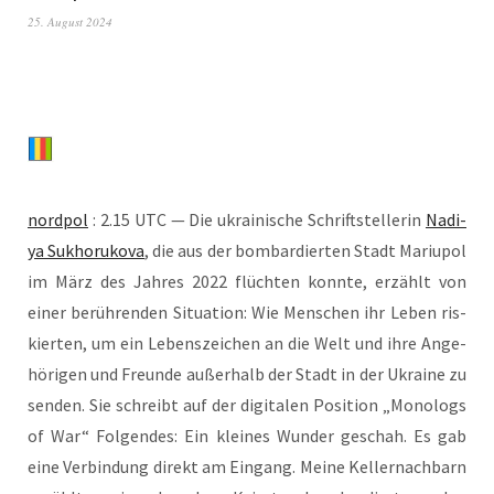
25. August 2024
nord­pol
: 2.15 UTC — Die ukrai­ni­sche Schrift­stel­le­rin
Nadi­
ya Suk­horu­ko­va
, die aus der bom­bar­dier­ten Stadt Mariu­pol
im März des Jah­res 2022 flüch­ten konn­te, erzählt von
einer berüh­ren­den Situa­ti­on: Wie Men­schen ihr Leben ris­
kier­ten, um ein Lebens­zei­chen an die Welt und ihre Ange­
hö­ri­gen und Freun­de außer­halb der Stadt in der Ukrai­ne zu
sen­den. Sie schreibt auf der digi­ta­len Posi­ti­on „Mono­logs
of War“ Fol­gen­des: Ein klei­nes Wun­der geschah. Es gab
eine Ver­bin­dung direkt am Ein­gang. Mei­ne Kel­ler­nach­barn