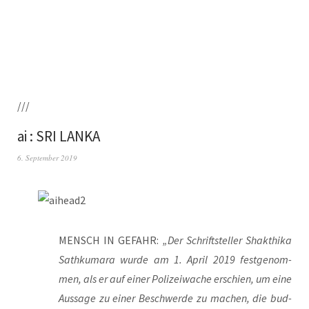
///
ai : SRI LANKA
6. September 2019
MENSCH IN GEFAHR:
„Der Schrift­stel­ler Shakt­hi­ka
Sath­ku­ma­ra wur­de am 1. April 2019 fest­ge­nom­
men, als er auf einer Poli­zei­wa­che erschien, um eine
Aus­sa­ge zu einer Beschwer­de zu machen, die bud­