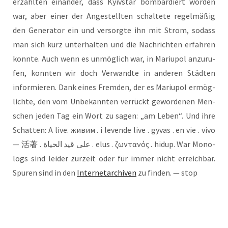
erzähl­ten ein­an­der, dass Kyiv­star bom­bar­diert wor­den
war, aber einer der Ange­stell­ten schal­te­te regel­mä­ßig
den Gene­ra­tor ein und ver­sorg­te ihn mit Strom, sodass
man sich kurz unter­hal­ten und die Nach­rich­ten erfah­ren
konn­te. Auch wenn es unmög­lich war, in Mariu­pol anzu­ru­
fen, konn­ten wir doch Ver­wand­te in ande­ren Städ­ten
infor­mie­ren. Dank eines Frem­den, der es Mariu­pol ermög­
lich­te, den vom Unbe­kann­ten ver­rückt gewor­de­nen Men­
schen jeden Tag ein Wort zu sagen: „am Leben“. Und ihre
Schat­ten: A live. живим . i leven­de live . gyvas . en vie . vivo
— 活著 . على قيد الحياة . elus . ζωντανός . hidup. War Mono­
logs sind lei­der zur­zeit oder für immer nicht erreich­bar.
Spu­ren sind in den
Inter­net­ar­chi­ven
zu fin­den. — stop