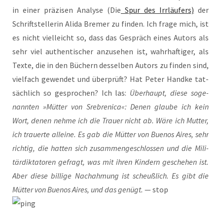
in einer prä­zi­sen Ana­ly­se (Die
Spur des Irr­läu­fers)
der
Schrift­stel­le­rin Ali­da Bre­mer zu fin­den. Ich fra­ge mich, ist
es nicht viel­leicht so, dass das Gespräch eines Autors als
sehr viel authen­ti­scher anzu­se­hen ist, wahr­haf­ti­ger, als
Tex­te, die in den Büchern des­sel­ben Autors zu fin­den sind,
viel­fach gewen­det und über­prüft? Hat Peter Hand­ke tat­
säch­lich so gespro­chen? Ich las:
Über­haupt, die­se soge­
nann­ten »Müt­ter von Sre­bre­ni­ca«: Denen glau­be ich kein
Wort, denen neh­me ich die Trau­er nicht ab. Wäre ich Mut­ter,
ich trau­er­te allei­ne. Es gab die Müt­ter von Bue­nos Aires, sehr
rich­tig, die hat­ten sich zusam­men­ge­schlos­sen und die Mili­
tär­dik­ta­to­ren gefragt, was mit ihren Kin­dern gesche­hen ist.
Aber die­se bil­li­ge Nach­ah­mung ist scheuß­lich. Es gibt die
Müt­ter von Bue­nos Aires, und das genügt.
— stop