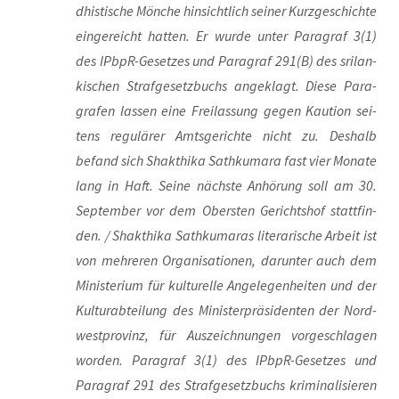
dhis­ti­sche Mön­che hin­sicht­lich sei­ner Kurz­ge­schich­te
ein­ge­reicht hat­ten. Er wur­de unter Para­graf 3(1)
des IPb­pR-Geset­zes und Para­graf 291(B) des sri­lan­
ki­schen Straf­ge­setz­buchs ange­klagt. Die­se Para­
gra­fen las­sen eine Frei­las­sung gegen Kau­ti­on sei­
tens regu­lä­rer Amts­ge­rich­te nicht zu. Des­halb
befand sich Shakt­hi­ka Sath­ku­ma­ra fast vier Mona­te
lang in Haft. Sei­ne nächs­te Anhö­rung soll am 30.
Sep­tem­ber vor dem Obers­ten Gerichts­hof statt­fin­
den. / Shakt­hi­ka Sath­ku­ma­ras lite­ra­ri­sche Arbeit ist
von meh­re­ren Orga­ni­sa­tio­nen, dar­un­ter auch dem
Minis­te­ri­um für kul­tu­rel­le Ange­le­gen­hei­ten und der
Kul­tur­ab­tei­lung des Minis­ter­prä­si­den­ten der Nord­
west­pro­vinz, für Aus­zeich­nun­gen vor­ge­schla­gen
wor­den. Para­graf 3(1) des IPb­pR-Geset­zes und
Para­graf 291 des Straf­ge­setz­buchs kri­mi­na­li­sie­ren