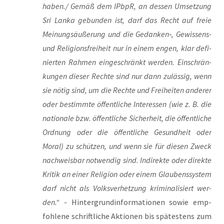
haben./ Gemäß dem IPb­pR, an des­sen Umset­zung
Sri Lan­ka gebun­den ist, darf das Recht auf freie
Mei­nungs­äu­ße­rung und die Gedanken‑, Gewis­sens-
und Reli­gi­ons­frei­heit nur in einem engen, klar defi­
nier­ten Rah­men ein­ge­schränkt wer­den. Ein­schrän­
kun­gen die­ser Rech­te sind nur dann zuläs­sig, wenn
sie nötig sind, um die Rech­te und Frei­hei­ten ande­rer
oder bestimm­te öffent­li­che Inter­es­sen (wie z. B. die
natio­na­le bzw. öffent­li­che Sicher­heit, die öffent­li­che
Ord­nung oder die öffent­li­che Gesund­heit oder
Moral) zu schüt­zen, und wenn sie für die­sen Zweck
nach­weis­bar not­wen­dig sind. Indi­rek­te oder direk­te
Kri­tik an einer Reli­gi­on oder einem Glau­bens­sys­tem
darf nicht als Volks­ver­het­zung kri­mi­na­li­siert wer­
den.“
- Hin­ter­grund­in­for­ma­tio­nen sowie emp­
foh­le­ne schrift­li­che Aktio­nen bis spä­tes­tens zum