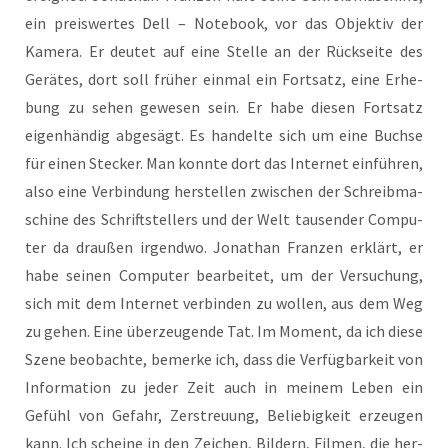
ein preis­wer­tes Dell – Note­book, vor das Objek­tiv der
Kame­ra. Er deu­tet auf eine Stel­le an der Rück­sei­te des
Gerä­tes, dort soll frü­her ein­mal ein Fort­satz, eine Erhe­
bung zu sehen gewe­sen sein. Er habe die­sen Fort­satz
eigen­hän­dig abge­sägt. Es han­del­te sich um eine Buch­se
für einen Ste­cker. Man konn­te dort das Inter­net ein­füh­ren,
also eine Ver­bin­dung her­stel­len zwi­schen der Schreib­ma­
schi­ne des Schrift­stel­lers und der Welt tau­sen­der Com­pu­
ter da drau­ßen irgend­wo. Jona­than Fran­zen erklärt, er
habe sei­nen Com­pu­ter bear­bei­tet, um der Ver­su­chung,
sich mit dem Inter­net ver­bin­den zu wol­len, aus dem Weg
zu gehen. Eine über­zeu­gen­de Tat. Im Moment, da ich die­se
Sze­ne beob­ach­te, bemer­ke ich, dass die Ver­füg­bar­keit von
Infor­ma­ti­on zu jeder Zeit auch in mei­nem Leben ein
Gefühl von Gefahr, Zer­streu­ung, Belie­big­keit erzeu­gen
kann. Ich schei­ne in den Zei­chen, Bil­dern, Fil­men, die her­