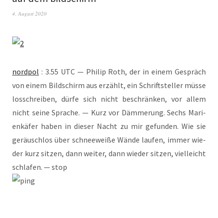
4. August 2020
nord­pol
: 3.55 UTC — Phil­ip Roth, der in einem Gespräch
von einem Bild­schirm aus erzählt, ein Schrift­stel­ler müs­se
los­schrei­ben, dür­fe sich nicht beschrän­ken, vor allem
nicht sei­ne Spra­che. — Kurz vor Däm­me­rung. Sechs Mari­
en­kä­fer haben in die­ser Nacht zu mir gefun­den. Wie sie
geräusch­los über schnee­wei­ße Wän­de lau­fen, immer wie­
der kurz sit­zen, dann wei­ter, dann wie­der sit­zen, viel­leicht
schla­fen. — stop