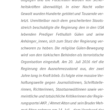
heits­kräf­ten über­wäl­tigt. In einer Nacht vol­ler
Gewalt wur­den Hun­der­te getö­tet und Tau­sen­de ver­
letzt. Unmit­tel­bar nach dem geschei­ter­ten Staats­
streich beschul­dig­te die Regie­rung den in den USA
leben­den Pre­di­ger Fet­hul­lah Gülen und sei­ne
Anhänger_innen, sich zum Sturz der Regie­rung ver­
schwo­ren zu haben. Die reli­giö­se Gülen-Bewe­gung
wird von den tür­ki­schen Behör­den als ter­ro­ris­ti­sche
Orga­ni­sa­ti­on ein­ge­stuft. Am 20. Juli 2016 rief die
Regie­rung den Aus­nah­me­zu­stand aus, der zwei
Jah­re lang in Kraft blieb. Es folg­te eine mas­si­ve Ver­
haf­tungs­wel­le gegen Jour­na­lis­tin­nen, Schrift­stel­le­
rin­nen, Rich­te­rin­nen, Staats­an­wäl­tin­nen sowie ver­
meint­li­che und tat­säch­li­che Kri­ti­ke­rin­nen der Regie­
rungs­par­tei AKP. / Ahmet Altan und sein Bru­der Meh­
met Altan nah­men am 14. Juli – dem Vor­abend des