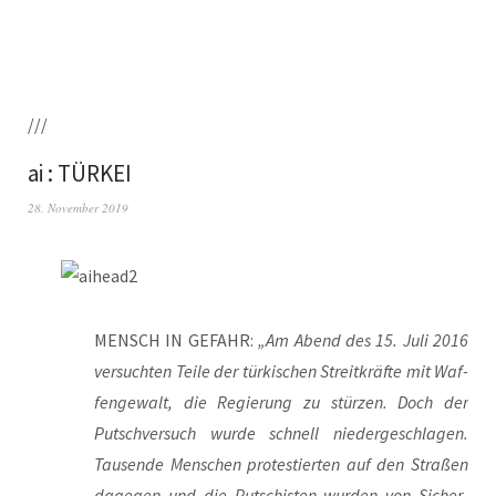
///
ai : TÜRKEI
28. November 2019
MENSCH IN GEFAHR:
„Am Abend des 15. Juli 2016
ver­such­ten Tei­le der tür­ki­schen Streit­kräf­te mit Waf­
fen­ge­walt, die Regie­rung zu stür­zen. Doch der
Putsch­ver­such wur­de schnell nie­der­ge­schla­gen.
Tau­sen­de Men­schen pro­tes­tier­ten auf den Stra­ßen
dage­gen und die Put­schis­ten wur­den von Sicher­