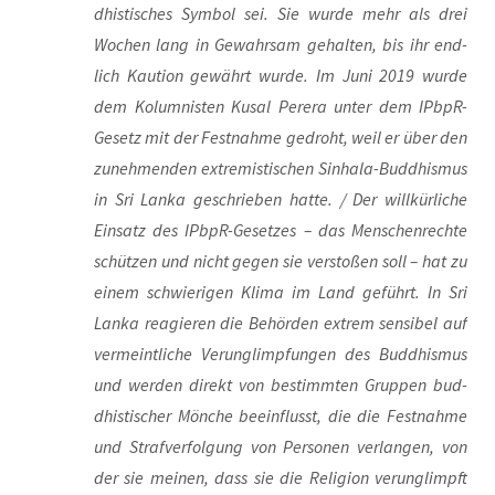
dhis­ti­sches Sym­bol sei. Sie wur­de mehr als drei
Wochen lang in Gewahr­sam gehal­ten, bis ihr end­
lich Kau­ti­on gewährt wur­de. Im Juni 2019 wur­de
dem Kolum­nis­ten Kusal Perera unter dem IPb­pR-
Gesetz mit der Fest­nah­me gedroht, weil er über den
zuneh­men­den extre­mis­ti­schen Sin­ha­la-Bud­dhis­mus
in Sri Lan­ka geschrie­ben hat­te. / Der will­kür­li­che
Ein­satz des IPb­pR-Geset­zes – das Men­schen­rech­te
schüt­zen und nicht gegen sie ver­sto­ßen soll – hat zu
einem schwie­ri­gen Kli­ma im Land geführt. In Sri
Lan­ka reagie­ren die Behör­den extrem sen­si­bel auf
ver­meint­li­che Ver­un­glimp­fun­gen des Bud­dhis­mus
und wer­den direkt von bestimm­ten Grup­pen bud­
dhis­ti­scher Mön­che beein­flusst, die die Fest­nah­me
und Straf­ver­fol­gung von Per­so­nen ver­lan­gen, von
der sie mei­nen, dass sie die Reli­gi­on ver­un­glimpft