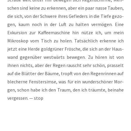
schen sind kei­ne zu erken­nen, aber ein paar nas­se Tau­ben,
die sich, von der Schwe­re ihres Gefie­ders in die Tie­fe gezo­
gen, kaum noch in der Luft zu hal­ten ver­mö­gen. Eine
Exkur­si­on zur Kaf­fee­ma­schi­ne hin nüt­ze ich, um mein
Mikro­skop vom Tisch zu holen. Tat­säch­lich erken­ne ich
jetzt eine Her­de gold­grü­ner Frö­sche, die sich an der Haus­
wand gegen­über west­wärts bewe­gen. Zu hören ist von
ihnen nichts, aber der Regen rauscht sehr schön, pras­selt
auf die Blät­ter der Bäu­me, tropft von den Regen­rin­nen auf
ble­cher­ne Fens­ter­sim­se, was für ein wun­der­schö­ner Mor­
gen, schon habe ich den Traum, den ich träum­te, bei­na­he
ver­ges­sen. — stop