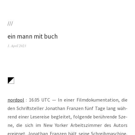
///
ein mann mit buch
1. April 2023
nord­pol
: 16.05 UTC — In einer Film­do­ku­men­ta­ti­on, die
den Schrift­stel­ler Jona­than Fran­zen fünf Tage lang wäh­
rend einer Lese­rei­se beglei­tet, fol­gen­de berüh­ren­de Sze­
ne, die sich im New Yor­ker Arbeits­zim­mer des Autors
ereig­net. Jona­than Fran­zen hält sei­ne Schreib­ma­schi­ne,