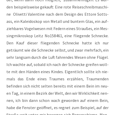
den bei­spiels­wei­se gekauft: Eine rote Rei­se­schreib­ma­schi­
ne Oli­vet­ti Valen­ti­ne nach dem Design des Etto­re Sott­s­
ass, ein Kalei­do­skop von Metall und bun­tem Glas, ein auf­
zieh­ba­res Vogel­we­sen mit Federn eines Strau­ßes, ein Mes­
sing­mi­kro­skop Leitz No158461, eine flie­gen­de Schne­cke.
Den Kauf die­ser flie­gen­den Schne­cke hat­te ich nur
geträumt wie die Schne­cke selbst, und zwar mehr­fach, ein
sehr lang­sam durch die Luft fah­ren­des Wesen ohne Flü­gel.
Ich wach­te auf, sobald ich nach der Schne­cke grei­fen woll­
te mit den Hän­den eines Kin­des. Eigent­lich soll­te ich nie­
mals das Ende eines Trau­mes erzäh­len, Trau­men­den
befin­den sich nicht sel­ten bereits mit einem Bein im neu­
en Tag, in einem Bezirk der Welt, den wir Wirk­lich­keit nen­
nen, ich bin dann schon wach gewor­den auf einem Bein,
habe die Fens­ter geöff­net, es reg­net zum Bei­spiel, auf der
Stra­ße weit unter mir bewe­gen sich Regen­schir­me, Men­