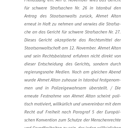
für schwe­re Straf­sa­chen Nr. 26 in Istan­bul den
Antrag des Staats­an­walts zurück, Ahmet Altan
erneut in Haft zu neh­men und ver­wies die Straf­sa­
che an das Gericht für schwe­re Straf­sa­chen Nr. 27.
Die­ses Gericht akzep­tier­te das Rechts­mit­tel der
Staats­an­walt­schaft am 12. Novem­ber. Ahmet Altan
und sein Rechts­bei­stand erfuh­ren nicht direkt von
die­ser Ent­schei­dung des Gerichts, son­dern durch
regie­rungs­na­he Medi­en. Noch am glei­chen Abend
wur­de Ahmet Altan zuhau­se in Istan­bul fest­ge­nom­
men und in Poli­zei­ge­wahr­sam über­stellt. / Die
erneu­te Fest­nah­me von Ahmet Altan scheint poli­
tisch moti­viert, will­kür­lich und unver­ein­bar mit dem
Recht auf Frei­heit nach Para­graf 5 der Euro­päi­
schen Kon­ven­ti­on zum Schut­ze der Men­schen­rech­te
und Grund­frei­hei­ten zu sein, der jeden will­kür­li­chen