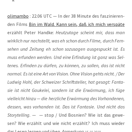
oli­mam­bo
: 22.06 UTC — In der 38 Minu­te des fas­zi­nie­ren­
den Films
Bin im Wald. Kann sein, daß ich mich ver­spä­te
erzählt Peter Hand­ke:
Heut­zu­ta­ge scheint mir, dass man
wirk­lich nur nach­stellt, was eh schon durch Fil­me, durch Fern­
se­hen und Zei­tung eh schon sozu­sa­gen aus­ge­spuckt ist. Es
muss erfun­den wer­den. Und eine Erfin­dung ist ganz was Sel­
te­nes. Erfin­den zu dür­fen, zu kön­nen, zu sol­len, das ist nicht
nor­mal. Es ist eine Art von Visi­on. Ohne Visi­on gehts nicht. / Der
Lud­wig Hohl, der Schwei­zer Schrift­stel­ler, hat gesagt: Fan­ta­
sie ist nicht Gau­ke­lei, son­dern ist die Erwär­mung, ich füge
viel­leicht hin­zu — die herz­li­che Erwär­mung des Vor­han­de­nen,
des­sen, was vor­han­den ist. Das ist Fan­ta­sie. Und nicht das
Sto­rytel­ling.
— — stop / Und Bos­ni­en? Wie ist das gewe­
sen? Wie erzählt und wie nicht erzählt? Ich muss wie­der
das Lesen ler­nen und üben.
Anmer­kung
15.10.2019