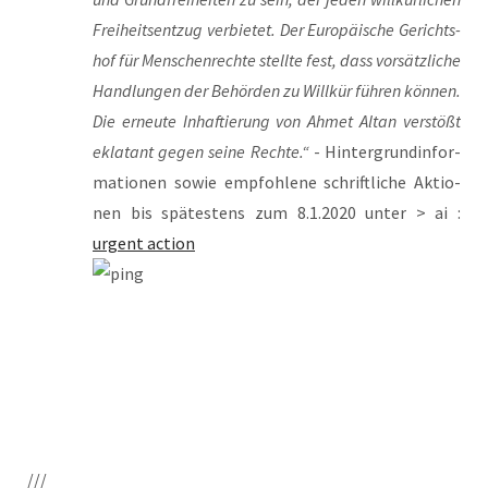
Frei­heits­ent­zug ver­bie­tet. Der Euro­päi­sche Gerichts­
hof für Men­schen­rech­te stell­te fest, dass vor­sätz­li­che
Hand­lun­gen der Behör­den zu Will­kür füh­ren kön­nen.
Die erneu­te Inhaf­tie­rung von Ahmet Altan ver­stößt
ekla­tant gegen sei­ne Rech­te.“
- Hin­ter­grund­in­for­
ma­tio­nen sowie emp­foh­le­ne schrift­li­che Aktio­
nen bis spä­tes­tens zum 8.1.2020 unter > ai :
urgent action
///