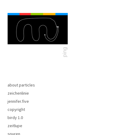
about particles
zeichenlinie
jennifer.five
copyright
birdy 1.0
zeitlupe
spuren