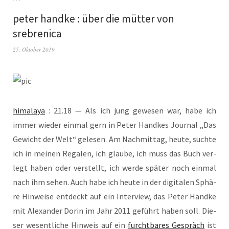
peter handke : über die mütter von
srebrenica
25. Oktober 2019
hima­la­ya
: 21.18 — Als ich jung gewe­sen war, habe ich
immer wie­der ein­mal gern in Peter Hand­kes Jour­nal „Das
Gewicht der Welt“ gele­sen. Am Nach­mit­tag, heu­te, such­te
ich in mei­nen Rega­len, ich glau­be, ich muss das Buch ver­
legt haben oder ver­stellt, ich wer­de spä­ter noch ein­mal
nach ihm sehen. Auch habe ich heu­te in der digi­ta­len Sphä­
re Hin­wei­se ent­deckt auf ein Inter­view, das Peter Hand­ke
mit Alex­an­der Dorin im Jahr 2011 geführt haben soll. Die­
ser wesent­li­che Hin­weis auf ein
furcht­ba­res Gespräch
ist