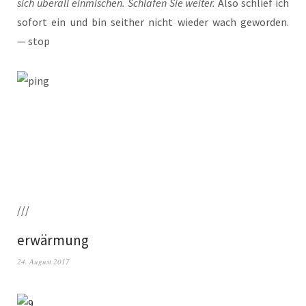
sich über­all ein­mi­schen. Schla­fen Sie wei­ter.
Also schlief ich
sofort ein und bin seit­her nicht wie­der wach gewor­den.
— stop
///
erwärmung
24. August 2017