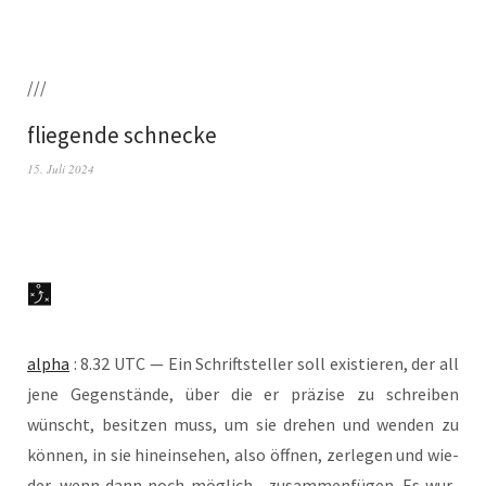
///
fliegende schnecke
15. Juli 2024
alpha
: 8.32 UTC — Ein Schrift­stel­ler soll exis­tie­ren, der all
jene Gegen­stän­de, über die er prä­zi­se zu schrei­ben
wünscht, besit­zen muss, um sie dre­hen und wen­den zu
kön­nen, in sie hin­ein­se­hen, also öff­nen, zer­le­gen und wie­
der, wenn dann noch mög­lich, zusam­men­fü­gen. Es wur­