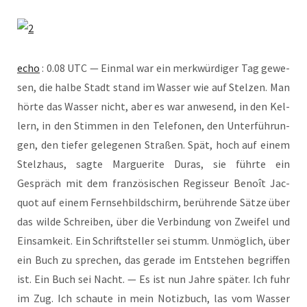
echo
: 0.08 UTC — Ein­mal war ein merk­wür­di­ger Tag gewe­
sen, die hal­be Stadt stand im Was­ser wie auf Stel­zen. Man
hör­te das Was­ser nicht, aber es war anwe­send, in den Kel­
lern, in den Stim­men in den Tele­fo­nen, den Unter­füh­run­
gen, den tie­fer gele­ge­nen Stra­ßen. Spät, hoch auf einem
Stelz­haus, sag­te Mar­gue­ri­te Duras, sie führ­te ein
Gespräch mit dem fran­zö­si­schen Regis­seur Benoît Jac­
quot auf einem Fern­seh­bild­schirm, berüh­ren­de Sät­ze über
das wil­de Schrei­ben, über die Ver­bin­dung von Zwei­fel und
Ein­sam­keit. Ein Schrift­stel­ler sei stumm. Unmög­lich, über
ein Buch zu spre­chen, das gera­de im Ent­ste­hen begrif­fen
ist. Ein Buch sei Nacht. — Es ist nun Jah­re spä­ter. Ich fuhr
im Zug. Ich schau­te in mein Notiz­buch, las vom Was­ser