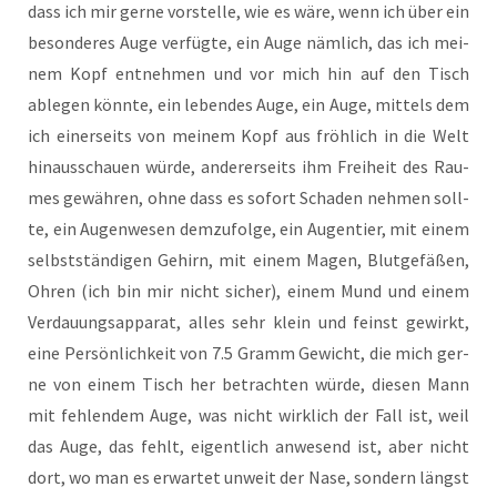
dass ich mir ger­ne vor­stel­le, wie es wäre, wenn ich über ein
beson­de­res Auge ver­füg­te, ein Auge näm­lich, das ich mei­
nem Kopf ent­neh­men und vor mich hin auf den Tisch
able­gen könn­te, ein leben­des Auge, ein Auge, mit­tels dem
ich einer­seits von mei­nem Kopf aus fröh­lich in die Welt
hin­aus­schau­en wür­de, ande­rer­seits ihm Frei­heit des Rau­
mes gewäh­ren, ohne dass es sofort Scha­den neh­men soll­
te, ein Augen­we­sen dem­zu­fol­ge, ein Augen­tier, mit einem
selbst­stän­di­gen Gehirn, mit einem Magen, Blut­ge­fä­ßen,
Ohren (ich bin mir nicht sicher), einem Mund und einem
Ver­dau­ungs­ap­pa­rat, alles sehr klein und feinst gewirkt,
eine Per­sön­lich­keit von 7.5 Gramm Gewicht, die mich ger­
ne von einem Tisch her betrach­ten wür­de, die­sen Mann
mit feh­len­dem Auge, was nicht wirk­lich der Fall ist, weil
das Auge, das fehlt, eigent­lich anwe­send ist, aber nicht
dort, wo man es erwar­tet unweit der Nase, son­dern längst