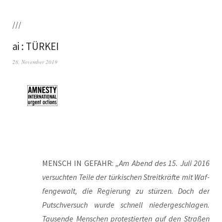
///
ai : TÜRKEI
28. November 2019
MENSCH IN GEFAHR:
„Am Abend des 15. Juli 2016
ver­such­ten Tei­le der tür­ki­schen Streit­kräf­te mit Waf­
fen­ge­walt, die Regie­rung zu stür­zen. Doch der
Putsch­ver­such wur­de schnell nie­der­ge­schla­gen.
Tau­sen­de Men­schen pro­tes­tier­ten auf den Stra­ßen