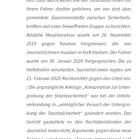
den. Laut Iwa­cu waren die vier Jor­ur­na­list-innen mit
ihrem Fah­rer dort­hin gefah­ren, um von dort über
gemel­de­te Zusam­men­stö­ße zwi­schen Sicher­heits­
kräf­ten und einer bewaff­ne­ten Grup­pe zu berich­ten.
Adol­phe Mas­a­ba­raki­za wur­de am 20. Novem­ber
2019 gegen Kau­ti­on frei­ge­las­sen, die vier
Journalist/innen muss­ten in Haft blei­ben. Der Fah­rer
wur­de am 30. Janu­ar 2020 frei­ge­spro­chen. Die zu
Haft­stra­fen ver­ur­teil­ten Jour­na­list-innen leg­ten am
21. Febru­ar 2020 Rechts­mit­tel gegen das Urteil ein.
/ Die ursprüng­li­che Ankla­ge „Kon­spi­ra­ti­on zur Unter­
gra­bung der Staats­si­cher­heit“ war bei der Urteils­
ver­kün­dung in „unmög­li­cher Ver­such der Unter­gra­
bung der Staats­si­cher­heit“ geän­dert wor­den. Das
Gericht gestat­te­te es den Rechts­bei­stän­den der
Jour­na­list-innen nicht, Argu­men­te gegen die­se neue