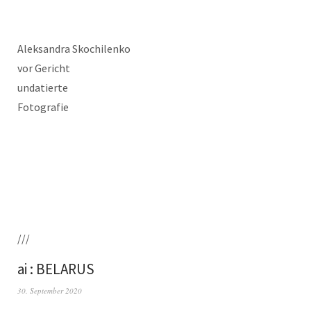
Alek­san­dra Skochilenko
vor Gericht
undatierte
Fotografie
///
ai : BELARUS
30. September 2020