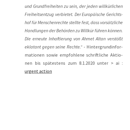
und Grund­frei­hei­ten zu sein, der jeden will­kür­li­chen
Frei­heits­ent­zug ver­bie­tet. Der Euro­päi­sche Gerichts­
hof für Men­schen­rech­te stell­te fest, dass vor­sätz­li­che
Hand­lun­gen der Behör­den zu Will­kür füh­ren kön­nen.
Die erneu­te Inhaf­tie­rung von Ahmet Altan ver­stößt
ekla­tant gegen sei­ne Rech­te.“
- Hin­ter­grund­in­for­
ma­tio­nen sowie emp­foh­le­ne schrift­li­che Aktio­
nen bis spä­tes­tens zum 8.1.2020 unter > ai :
urgent action