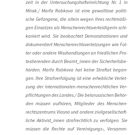
zeit in der Unter­su­chungs­haft­ein­rich­tung Nr. 1 in
Minsk./ Mar­fa Rab­ko­va ist eine gewalt­lo­se poli­ti­
sche Gefan­ge­ne, die allein wegen ihres recht­mä­ßi­
gen Ein­sat­zes als Men­schen­rechts­ver­tei­di­ge­rin schi­
ka­niert wird. Sie beob­ach­tet Demons­tra­tio­nen und
doku­men­tiert Men­schen­rechts­ver­let­zun­gen wie Fol­
ter oder ande­re Miss­hand­lun­gen an fried­li­chen Pro­
tes­tie­ren­den durch Beamt_innen der Sicher­heits­be­
hör­den. Mar­fa Rab­ko­va hat kei­ne Straf­tat began­
gen. Ihre Straf­ver­fol­gung ist eine erheb­li­che Ver­let­
zung der inter­na­tio­na­len men­schen­recht­li­chen Ver­
pflich­tun­gen des Landes./ Die bela­rus­si­schen Behör­
den müs­sen auf­hö­ren, Mit­glie­der des Men­schen­
rechts­zen­trums Vias­na und ande­re zivil­ge­sell­schaft­
li­che Aktivist_innen straf­recht­lich zu ver­fol­gen. Sie
müs­sen die Rech­te auf Vereinigungs‑, Ver­samm­