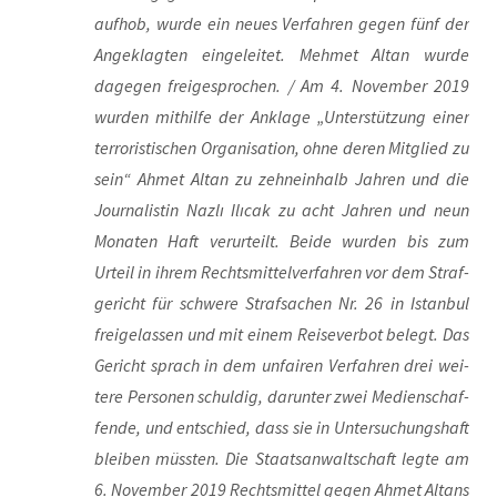
auf­hob, wur­de ein neu­es Ver­fah­ren gegen fünf der
Ange­klag­ten ein­ge­lei­tet. Meh­met Altan wur­de
dage­gen frei­ge­spro­chen. / Am 4. Novem­ber 2019
wur­den mit­hil­fe der Ankla­ge „Unter­stüt­zung einer
ter­ro­ris­ti­schen Orga­ni­sa­ti­on, ohne deren Mit­glied zu
sein“ Ahmet Altan zu zehn­ein­halb Jah­ren und die
Jour­na­lis­tin Naz­lı Ilı­cak zu acht Jah­ren und neun
Mona­ten Haft ver­ur­teilt. Bei­de wur­den bis zum
Urteil in ihrem Rechts­mit­tel­ver­fah­ren vor dem Straf­
ge­richt für schwe­re Straf­sa­chen Nr. 26 in Istan­bul
frei­ge­las­sen und mit einem Rei­se­ver­bot belegt. Das
Gericht sprach in dem unfai­ren Ver­fah­ren drei wei­
te­re Per­so­nen schul­dig, dar­un­ter zwei Medi­en­schaf­
fen­de, und ent­schied, dass sie in Unter­su­chungs­haft
blei­ben müss­ten. Die Staats­an­walt­schaft leg­te am
6. Novem­ber 2019 Rechts­mit­tel gegen Ahmet Alt­ans