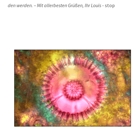
den wer­den. – Mit aller­bes­ten Grü­ßen, Ihr Lou­is
- stop