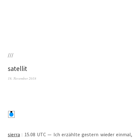
///
satellit
18. November 2018
sier­ra
: 15.08 UTC — Ich erzähl­te ges­tern wie­der ein­mal,