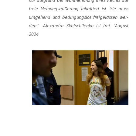
nur auf­grund der Wahr­neh­mung ihres Rechts auf
freie Mei­nungs­äu­ße­rung inhaf­tiert ist. Sie muss
umge­hend und bedin­gungs­los frei­ge­las­sen wer­
den.“
‑A
lex­an­dra Skot­schi­len­ko ist frei. °August
2024