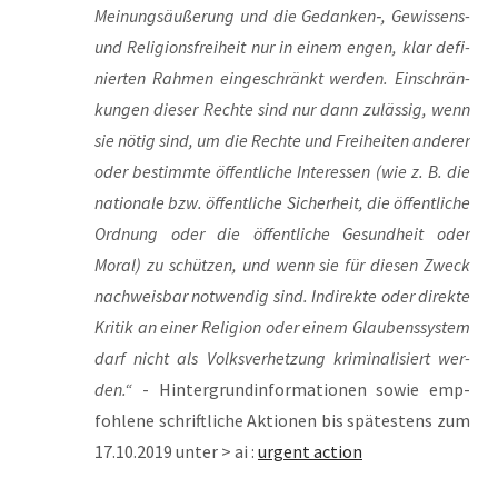
Mei­nungs­äu­ße­rung und die Gedanken‑, Gewis­sens-
und Reli­gi­ons­frei­heit nur in einem engen, klar defi­
nier­ten Rah­men ein­ge­schränkt wer­den. Ein­schrän­
kun­gen die­ser Rech­te sind nur dann zuläs­sig, wenn
sie nötig sind, um die Rech­te und Frei­hei­ten ande­rer
oder bestimm­te öffent­li­che Inter­es­sen (wie z. B. die
natio­na­le bzw. öffent­li­che Sicher­heit, die öffent­li­che
Ord­nung oder die öffent­li­che Gesund­heit oder
Moral) zu schüt­zen, und wenn sie für die­sen Zweck
nach­weis­bar not­wen­dig sind. Indi­rek­te oder direk­te
Kri­tik an einer Reli­gi­on oder einem Glau­bens­sys­tem
darf nicht als Volks­ver­het­zung kri­mi­na­li­siert wer­
den.“
- Hin­ter­grund­in­for­ma­tio­nen sowie emp­
foh­le­ne schrift­li­che Aktio­nen bis spä­tes­tens zum
17.10.2019 unter > ai :
urgent action