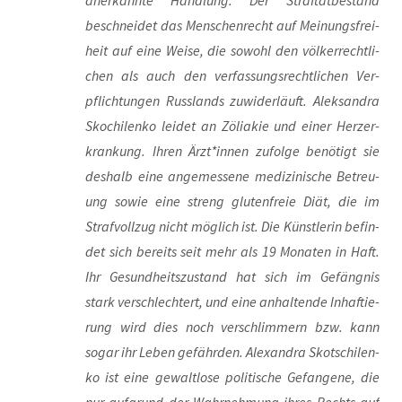
aner­kann­te Hand­lung. Der Straf­tat­be­stand
beschnei­det das Men­schen­recht auf Mei­nungs­frei­
heit auf eine Wei­se, die sowohl den völ­ker­recht­li­
chen als auch den ver­fas­sungs­recht­li­chen Ver­
pflich­tun­gen Russ­lands zuwi­der­läuft. Alek­san­dra
Skoch­i­len­ko lei­det an Zöli­a­kie und einer Herz­er­
kran­kung. Ihren Ärzt*innen zufol­ge benö­tigt sie
des­halb eine ange­mes­se­ne medi­zi­ni­sche Betreu­
ung sowie eine streng glu­ten­freie Diät, die im
Straf­voll­zug nicht mög­lich ist. Die Künst­le­rin befin­
det sich bereits seit mehr als 19 Mona­ten in Haft.
Ihr Gesund­heits­zu­stand hat sich im Gefäng­nis
stark ver­schlech­tert, und eine anhal­ten­de Inhaf­tie­
rung wird dies noch ver­schlim­mern bzw. kann
sogar ihr Leben gefähr­den. Alex­an­dra Skot­schi­len­
ko ist eine gewalt­lo­se poli­ti­sche Gefan­ge­ne, die