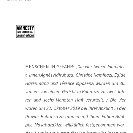
MENSCHEN IN GEFAHR:
„Die vier Iwa­cu-Jour­na­lis­
t_in­nen Agnès Ndi­ru­busa, Chris­ti­ne Kami­ka­zi, Egi­de
Harer­i­ma­na und Térence Mpo­zen­zi wur­den am 30.
Janu­ar von einem Gericht in Buban­za zu zwei Jah­
ren und sechs Mona­ten Haft ver­ur­teilt. / Die vier
waren am 22. Okto­ber 2019 bei ihrer Ankunft in der
Pro­vinz Buban­za zusam­men mit ihrem Fah­rer Adol­
phe Mas­a­ba­raki­za will­kür­lich fest­ge­nom­men wor­