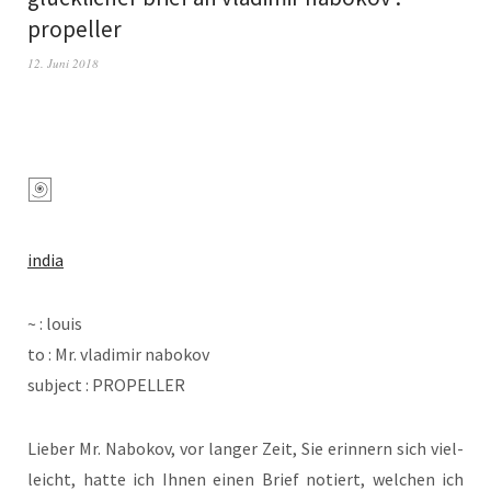
propeller
12. Juni 2018
india
~ : louis
to : Mr. vla­di­mir nabokov
sub­ject : PROPELLER
Lie­ber Mr. Nabo­kov, vor lan­ger Zeit, Sie erin­nern sich viel­
leicht, hat­te ich Ihnen einen Brief notiert, wel­chen ich