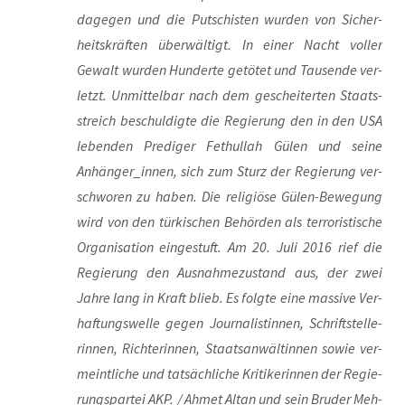
dage­gen und die Put­schis­ten wur­den von Sicher­
heits­kräf­ten über­wäl­tigt. In einer Nacht vol­ler
Gewalt wur­den Hun­der­te getö­tet und Tau­sen­de ver­
letzt. Unmit­tel­bar nach dem geschei­ter­ten Staats­
streich beschul­dig­te die Regie­rung den in den USA
leben­den Pre­di­ger Fet­hul­lah Gülen und sei­ne
Anhänger_innen, sich zum Sturz der Regie­rung ver­
schwo­ren zu haben. Die reli­giö­se Gülen-Bewe­gung
wird von den tür­ki­schen Behör­den als ter­ro­ris­ti­sche
Orga­ni­sa­ti­on ein­ge­stuft. Am 20. Juli 2016 rief die
Regie­rung den Aus­nah­me­zu­stand aus, der zwei
Jah­re lang in Kraft blieb. Es folg­te eine mas­si­ve Ver­
haf­tungs­wel­le gegen Jour­na­lis­tin­nen, Schrift­stel­le­
rin­nen, Rich­te­rin­nen, Staats­an­wäl­tin­nen sowie ver­
meint­li­che und tat­säch­li­che Kri­ti­ke­rin­nen der Regie­
rungs­par­tei AKP. / Ahmet Altan und sein Bru­der Meh­