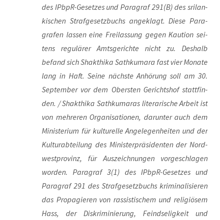
des IPb­pR-Geset­zes und Para­graf 291(B) des sri­lan­
ki­schen Straf­ge­setz­buchs ange­klagt. Die­se Para­
gra­fen las­sen eine Frei­las­sung gegen Kau­ti­on sei­
tens regu­lä­rer Amts­ge­rich­te nicht zu. Des­halb
befand sich Shakt­hi­ka Sath­ku­ma­ra fast vier Mona­te
lang in Haft. Sei­ne nächs­te Anhö­rung soll am 30.
Sep­tem­ber vor dem Obers­ten Gerichts­hof statt­fin­
den. / Shakt­hi­ka Sath­ku­ma­ras lite­ra­ri­sche Arbeit ist
von meh­re­ren Orga­ni­sa­tio­nen, dar­un­ter auch dem
Minis­te­ri­um für kul­tu­rel­le Ange­le­gen­hei­ten und der
Kul­tur­ab­tei­lung des Minis­ter­prä­si­den­ten der Nord­
west­pro­vinz, für Aus­zeich­nun­gen vor­ge­schla­gen
wor­den. Para­graf 3(1) des IPb­pR-Geset­zes und
Para­graf 291 des Straf­ge­setz­buchs kri­mi­na­li­sie­ren
das Pro­pa­gie­ren von ras­sis­ti­schem und reli­giö­sem
Hass, der Dis­kri­mi­nie­rung, Feind­se­lig­keit und