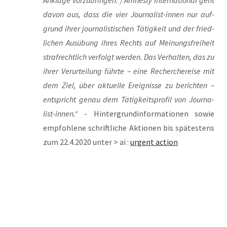
Ankla­ge vor­zu­brin­gen. / Amnes­ty Inter­na­tio­nal geht
davon aus, dass die vier Jour­na­list-innen nur auf­
grund ihrer jour­na­lis­ti­schen Tätig­keit und der fried­
li­chen Aus­übung ihres Rechts auf Mei­nungs­frei­heit
straf­recht­lich ver­folgt wer­den. Das Ver­hal­ten, das zu
ihrer Ver­ur­tei­lung führ­te – eine Recher­che­rei­se mit
dem Ziel, über aktu­el­le Ereig­nis­se zu berich­ten –
ent­spricht genau dem Tätig­keits­pro­fil von Jour­na­
list-innen.“
- Hin­ter­grund­in­for­ma­tio­nen sowie
emp­foh­le­ne schrift­li­che Aktio­nen bis spä­tes­tens
zum 22.4.2020 unter > ai :
urgent action