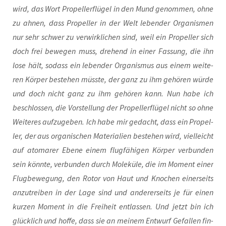
wird, das Wort Pro­pel­ler­flü­gel in den Mund genom­men, ohne
zu ahnen, dass Pro­pel­ler in der Welt leben­der Orga­nis­men
nur sehr schwer zu ver­wirk­li­chen sind, weil ein Pro­pel­ler sich
doch frei bewe­gen muss, dre­hend in einer Fas­sung, die ihn
lose hält, sodass ein leben­der Orga­nis­mus aus einem wei­te­
ren Kör­per bestehen müss­te, der ganz zu ihm gehö­ren wür­de
und doch nicht ganz zu ihm gehö­ren kann. Nun habe ich
beschlos­sen, die Vor­stel­lung der Pro­pel­ler­flü­gel nicht so ohne
Wei­te­res auf­zu­ge­ben. Ich habe mir gedacht, dass ein Pro­pel­
ler, der aus orga­ni­schen Mate­ria­li­en bestehen wird, viel­leicht
auf ato­ma­rer Ebe­ne einem flug­fä­hi­gen Kör­per ver­bun­den
sein könn­te, ver­bun­den durch Mole­kü­le, die im Moment einer
Flug­be­we­gung, den Rotor von Haut und Kno­chen einer­seits
anzu­trei­ben in der Lage sind und ande­rer­seits je für einen
kur­zen Moment in die Frei­heit ent­las­sen. Und jetzt bin ich
glück­lich und hof­fe, dass sie an mei­nem Ent­wurf Gefal­len fin­