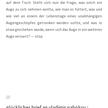
auf dem Tisch. Stellt sich nun die Fra­ge, was solch ein
Auge zu sich neh­men woll­te, wie man es füt­tert, was und
wie viel an einem der Lebens­ta­ge eines unab­hän­gi­gen
Augen­ge­schöp­fes getrun­ken wer­den soll­te, und was in
etwa gesche­hen wür­de, wenn sich das Auge in ein wei­te­res
Auge ver­narrt? — stop
///
glücklicher brief an vladimir nabokov :