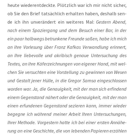
heu­te wie­der­ent­deck­te. Plötz­lich war ich mir nicht sicher,
ob Sie den Brief tat­säch­lich erhal­ten haben, des­halb sen­
de ich ihn unver­än­dert ein wei­te­res Mal:
Ges­tern Abend,
nach einem Spa­zier­gang und dem Besuch einer Bar, in der
ein paar halb­wegs betrun­ke­ne Freun­de saßen, habe ich mich
an ihre Vor­le­sung über Franz Kaf­kas Ver­wand­lung erin­nert,
an Ihre lie­be­vol­le und akri­bisch genaue Unter­su­chung des
Tex­tes, an ihre Käfer­zeich­nun­gen von eige­ner Hand, mit wel­
chen Sie ver­such­ten eine Vor­stel­lung zu gewin­nen von Wesen
und Gestalt jener Hül­le, in die Gre­gor Samsa ein­ge­schlos­sen
wor­den war. Ja, die Genau­ig­keit, mit der man sich erfin­dend
einem Gegen­stand nähert oder die Genau­ig­keit, mit der man
einen erfun­de­nen Gegen­stand sezie­ren kann, immer wie­der
begeg­ne ich wäh­rend mei­ner Arbeit Ihren Unter­su­chun­gen,
Ihrer Metho­de. Vor­ges­tern hat­te ich bei einer ers­ten Annä­he­
rung an eine Geschich­te, die von leben­den Papie­ren erzäh­len