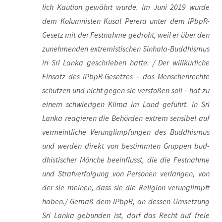
lich Kau­ti­on gewährt wur­de. Im Juni 2019 wur­de
dem Kolum­nis­ten Kusal Perera unter dem IPb­pR-
Gesetz mit der Fest­nah­me gedroht, weil er über den
zuneh­men­den extre­mis­ti­schen Sin­ha­la-Bud­dhis­mus
in Sri Lan­ka geschrie­ben hat­te. / Der will­kür­li­che
Ein­satz des IPb­pR-Geset­zes – das Men­schen­rech­te
schüt­zen und nicht gegen sie ver­sto­ßen soll – hat zu
einem schwie­ri­gen Kli­ma im Land geführt. In Sri
Lan­ka reagie­ren die Behör­den extrem sen­si­bel auf
ver­meint­li­che Ver­un­glimp­fun­gen des Bud­dhis­mus
und wer­den direkt von bestimm­ten Grup­pen bud­
dhis­ti­scher Mön­che beein­flusst, die die Fest­nah­me
und Straf­ver­fol­gung von Per­so­nen ver­lan­gen, von
der sie mei­nen, dass sie die Reli­gi­on ver­un­glimpft
haben./ Gemäß dem IPb­pR, an des­sen Umset­zung
Sri Lan­ka gebun­den ist, darf das Recht auf freie