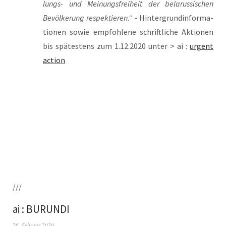
lungs- und Mei­nungs­frei­heit der bela­rus­si­schen
Bevöl­ke­rung respek­tie­ren.“
- Hin­ter­grund­in­for­ma­
tio­nen sowie emp­foh­le­ne schrift­li­che Aktio­nen
bis spä­tes­tens zum 1.12.2020 unter > ai :
urgent
action
///
ai : BURUNDI
26. Februar 2020