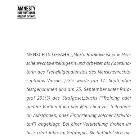
MENSCH IN GEFAHR:
„Mar­fa Rab­ko­va ist eine Men­
schen­rechts­ver­tei­di­ge­rin und arbei­tet als Koor­di­na­
to­rin des Frei­wil­li­gen­diens­tes des Men­schen­rechts­
zen­trums Vias­na. / Sie wur­de am 17. Sep­tem­ber
fest­ge­nom­men und am 25. Sep­tem­ber unter Para­
graf 293(3) des Straf­ge­setz­buchs (“Trai­ning oder
ande­re Vor­be­rei­tung von Men­schen zur Teil­nah­me
an Auf­stän­den, oder Finan­zie­rung sol­cher Akti­vi­tä­
ten”) ange­klagt. Bei einer Ver­ur­tei­lung dro­hen ihr
bis zu drei Jah­re im Gefäng­nis. Sie befin­det sich zur­