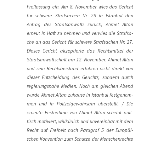
Frei­las­sung ein. Am 8. Novem­ber wies das Gericht
für schwe­re Straf­sa­chen Nr. 26 in Istan­bul den
Antrag des Staats­an­walts zurück, Ahmet Altan
erneut in Haft zu neh­men und ver­wies die Straf­sa­
che an das Gericht für schwe­re Straf­sa­chen Nr. 27.
Die­ses Gericht akzep­tier­te das Rechts­mit­tel der
Staats­an­walt­schaft am 12. Novem­ber. Ahmet Altan
und sein Rechts­bei­stand erfuh­ren nicht direkt von
die­ser Ent­schei­dung des Gerichts, son­dern durch
regie­rungs­na­he Medi­en. Noch am glei­chen Abend
wur­de Ahmet Altan zuhau­se in Istan­bul fest­ge­nom­
men und in Poli­zei­ge­wahr­sam über­stellt. / Die
erneu­te Fest­nah­me von Ahmet Altan scheint poli­
tisch moti­viert, will­kür­lich und unver­ein­bar mit dem
Recht auf Frei­heit nach Para­graf 5 der Euro­päi­
schen Kon­ven­ti­on zum Schut­ze der Men­schen­rech­te