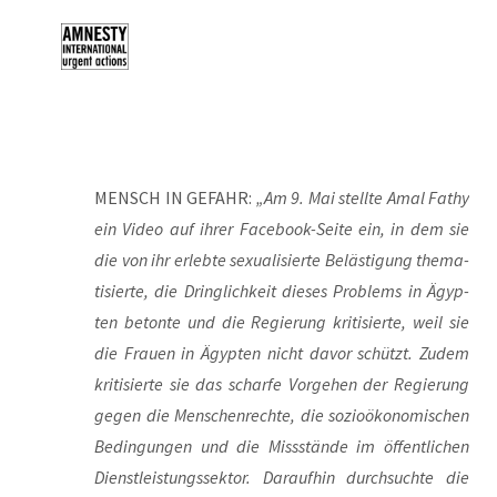
MENSCH IN GEFAHR:
„Am 9. Mai stell­te Amal Fathy
ein Video auf ihrer Face­book-Sei­te ein, in dem sie
die von ihr erleb­te sexua­li­sier­te Beläs­ti­gung the­ma­
ti­sier­te, die Dring­lich­keit die­ses Pro­blems in Ägyp­
ten beton­te und die Regie­rung kri­ti­sier­te, weil sie
die Frau­en in Ägyp­ten nicht davor schützt. Zudem
kri­ti­sier­te sie das schar­fe Vor­ge­hen der Regie­rung
gegen die Men­schen­rech­te, die sozio­öko­no­mi­schen
Bedin­gun­gen und die Miss­stän­de im öffent­li­chen
Dienst­leis­tungs­sek­tor. Dar­auf­hin durch­such­te die