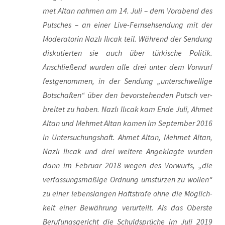
met Altan nah­men am 14. Juli – dem Vor­abend des
Put­sches – an einer Live-Fern­seh­sen­dung mit der
Mode­ra­to­rin Naz­lı Ilı­cak teil. Wäh­rend der Sen­dung
dis­ku­tier­ten sie auch über tür­ki­sche Poli­tik.
Anschlie­ßend wur­den alle drei unter dem Vor­wurf
fest­ge­nom­men, in der Sen­dung „unter­schwel­li­ge
Bot­schaf­ten“ über den bevor­ste­hen­den Putsch ver­
brei­tet zu haben. Naz­lı Ilı­cak kam Ende Juli, Ahmet
Altan und Meh­met Altan kamen im Sep­tem­ber 2016
in Unter­su­chungs­haft. Ahmet Altan, Meh­met Altan,
Naz­lı Ilı­cak und drei wei­te­re Ange­klag­te wur­den
dann im Febru­ar 2018 wegen des Vor­wurfs, „die
ver­fas­sungs­mä­ßi­ge Ord­nung umstür­zen zu wol­len“
zu einer lebens­lan­gen Haft­stra­fe ohne die Mög­lich­
keit einer Bewäh­rung ver­ur­teilt. Als das Obers­te
Beru­fungs­ge­richt die Schuld­sprü­che im Juli 2019