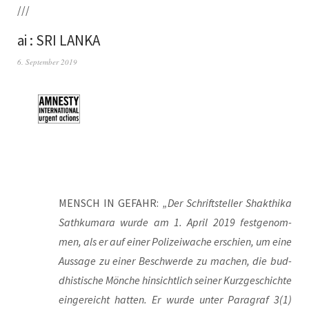
///
ai : SRI LANKA
6. September 2019
MENSCH IN GEFAHR:
„Der Schrift­stel­ler Shakt­hi­ka
Sath­ku­ma­ra wur­de am 1. April 2019 fest­ge­nom­
men, als er auf einer Poli­zei­wa­che erschien, um eine
Aus­sa­ge zu einer Beschwer­de zu machen, die bud­
dhis­ti­sche Mön­che hin­sicht­lich sei­ner Kurz­ge­schich­te
ein­ge­reicht hat­ten. Er wur­de unter Para­graf 3(1)