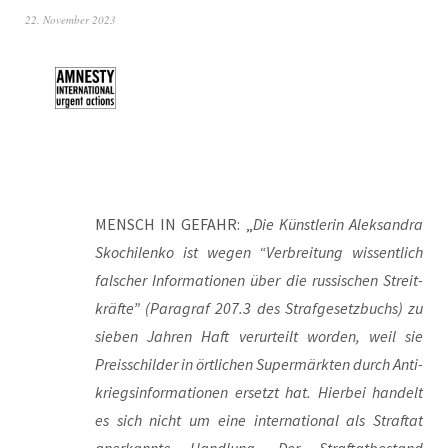
22. November 2023
MENSCH IN GEFAHR: „
Die Künst­le­rin Alek­san­dra
Skoch­i­len­ko ist wegen “Ver­brei­tung wis­sent­lich
fal­scher Infor­ma­tio­nen über die rus­si­schen Streit­
kräf­te” (Para­graf 207.3 des Straf­ge­setz­buchs) zu
sie­ben Jah­ren Haft ver­ur­teilt wor­den, weil sie
Preis­schil­der in ört­li­chen Super­märk­ten durch Anti­
kriegs­in­for­ma­tio­nen ersetzt hat. Hier­bei han­delt
es sich nicht um eine inter­na­tio­nal als Straf­tat