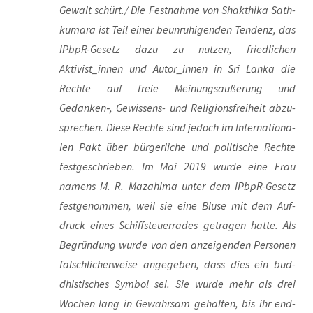
Gewalt schürt./ Die Fest­nah­me von Shakt­hi­ka Sath­
ku­ma­ra ist Teil einer beun­ru­hi­gen­den Ten­denz, das
IPb­pR-Gesetz dazu zu nut­zen, fried­li­chen
Aktivist_innen und Autor_innen in Sri Lan­ka die
Rech­te auf freie Mei­nungs­äu­ße­rung und
Gedanken‑, Gewis­sens- und Reli­gi­ons­frei­heit abzu­
spre­chen. Die­se Rech­te sind jedoch im Inter­na­tio­na­
len Pakt über bür­ger­li­che und poli­ti­sche Rech­te
fest­ge­schrie­ben. Im Mai 2019 wur­de eine Frau
namens M. R. Mazahi­ma unter dem IPb­pR-Gesetz
fest­ge­nom­men, weil sie eine Blu­se mit dem Auf­
druck eines Schiffsteu­er­ra­des getra­gen hat­te. Als
Begrün­dung wur­de von den anzei­gen­den Per­so­nen
fälsch­li­cher­wei­se ange­ge­ben, dass dies ein bud­
dhis­ti­sches Sym­bol sei. Sie wur­de mehr als drei
Wochen lang in Gewahr­sam gehal­ten, bis ihr end­