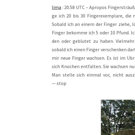
lima
: 20.58 UTC – Apro­pos Fin­ger­sträuß
ge ich 20 bis 30 Fin­ger­ex­em­pla­re, die 
Sobald ich an einem der Fin­ger zie­he, lö
Fin­ger bekom­me ich 5 oder 10 Pfund. I
den oder geblu­tet zu haben. Viel­mehr e
sobald ich einen Fin­ger ver­schen­ken dar
mir neue Fin­ger wach­sen. Es ist im Übri
sich Kno­chen ent­fal­ten. Sie wach­sen 
Man stel­le sich ein­mal vor, nicht aus­
— stop