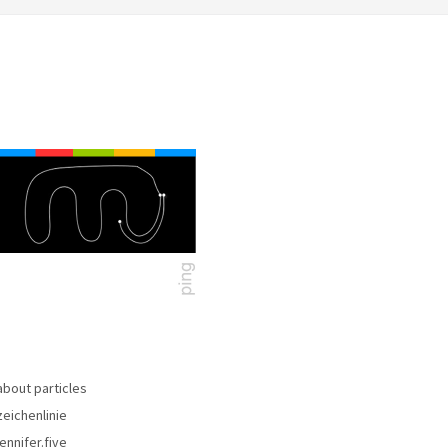
about particles
zeichenlinie
jennifer.five