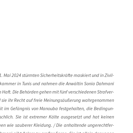
. Mai 2024 stürm­ten Sicher­heits­kräf­te mas­kiert und in Zivil­
­kam­mer in Tunis und nah­men die Anwäl­tin Sonia Dah­ma­ni
h in Haft. Die Behör­den gehen mit fünf ver­schie­de­nen Straf­ver­
l sie ihr Recht auf freie Mei­nungs­äu­ße­rung wahr­ge­nom­men
it im Gefäng­nis von Manou­ba fest­ge­hal­ten, die Bedin­gun­
lich. Sie ist extre­mer Käl­te aus­ge­setzt und hat kei­nen
n wie sau­be­rer Klei­dung. / Die anhal­ten­de unge­recht­fer­