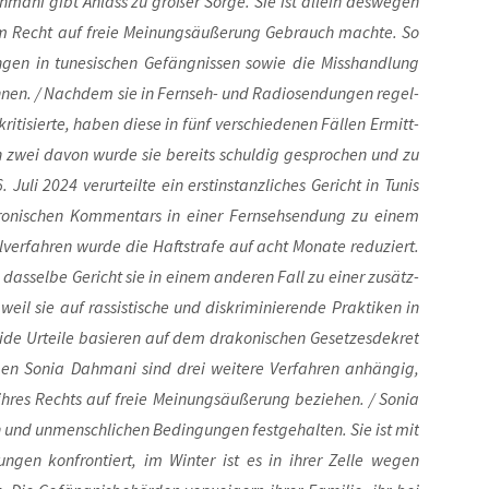
h­ma­ni gibt Anlass zu gro­ßer Sor­ge. Sie ist allein des­we­gen
em Recht auf freie Mei­nungs­äu­ße­rung Gebrauch mach­te. So
­gun­gen in tune­si­schen Gefäng­nis­sen sowie die Miss­hand­lung
nnen. / Nach­dem sie in Fern­seh- und Radio­sen­dun­gen regel­
i­ti­sier­te, haben die­se in fünf ver­schie­de­nen Fäl­len Ermitt­
 In zwei davon wur­de sie bereits schul­dig gespro­chen und zu
. Juli 2024 ver­ur­teil­te ein erst­in­stanz­li­ches Gericht in Tunis
­ni­schen Kom­men­tars in einer Fern­seh­sen­dung zu einem
­ver­fah­ren wur­de die Haft­stra­fe auf acht Mona­te redu­ziert.
e das­sel­be Gericht sie in einem ande­ren Fall zu einer zusätz­
 weil sie auf ras­sis­ti­sche und dis­kri­mi­nie­ren­de Prak­ti­ken in
ei­de Urtei­le basie­ren auf dem dra­ko­ni­schen Geset­zes­de­kret
egen Sonia Dah­ma­ni sind drei wei­te­re Ver­fah­ren anhän­gig,
ihres Rechts auf freie Mei­nungs­äu­ße­rung bezie­hen. / Sonia
und unmensch­li­chen Bedin­gun­gen fest­ge­hal­ten. Sie ist mit
un­gen kon­fron­tiert, im Win­ter ist es in ihrer Zel­le wegen