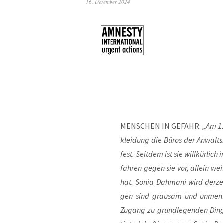
16. Dezember 2024
MENSCHEN IN GEFAHR:
„Am 11
klei­dung die Büros der Anwalts
fest. Seit­dem ist sie will­kür­lic
fah­ren gegen sie vor, allein wei
hat. Sonia Dah­ma­ni wird der­ze
gen sind grau­sam und unmensch­
Zugang zu grund­le­gen­den Din­ge