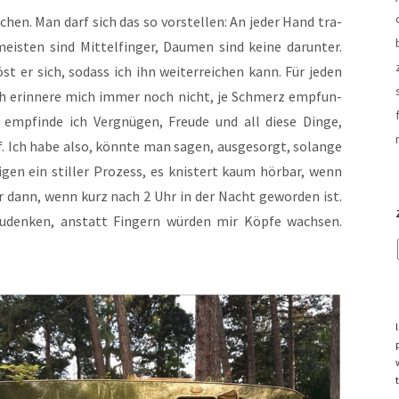
­chen. Man darf sich das so vor­stel­len: An jeder Hand tra­
meis­ten sind Mit­tel­fin­ger, Dau­men sind kei­ne dar­un­ter.
st er sich, sodass ich ihn wei­ter­rei­chen kann. Für jeden
ch erin­ne­re mich immer noch nicht, je Schmerz emp­fun­
mp­fin­de ich Ver­gnü­gen, Freu­de und all die­se Din­ge,
f. Ich habe also, könn­te man sagen, aus­ge­sorgt, solan­ge
­gen ein stil­ler Pro­zess, es knis­tert kaum hör­bar, wenn
nur dann, wenn kurz nach 2 Uhr in der Nacht gewor­den ist.
zu­den­ken, anstatt Fin­gern wür­den mir Köp­fe wach­sen.