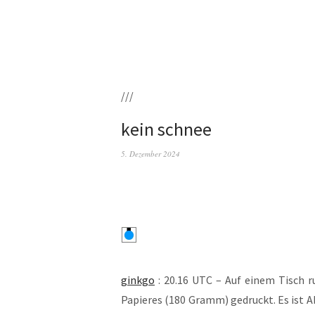
///
kein schnee
5. Dezember 2024
gink­go
: 20.16 UTC – Auf einem Tisch ruh
Papie­res (180 Gramm) gedruckt. Es ist Ab