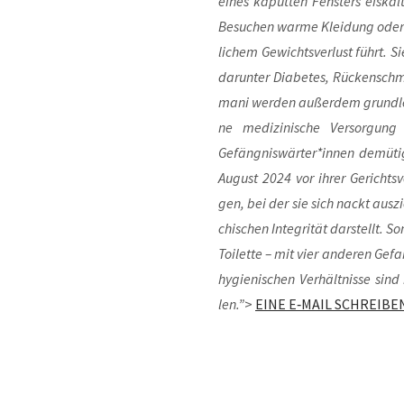
eines kaput­ten Fens­ters eis­kalt
Besu­chen war­me Klei­dung oder 
li­chem Gewichts­ver­lust führt. Si
dar­un­ter Dia­be­tes, Rücken­sch
ma­ni wer­den außer­dem grund­le
ne medi­zi­ni­sche Ver­sor­gu
Gefängniswärter*innen demü­ti­g
August 2024 vor ihrer Gerichts­ver­
gen, bei der sie sich nackt aus­zi
chi­schen Inte­gri­tät dar­stellt. 
Toi­let­te – mit vier ande­ren Ge
hygie­ni­schen Ver­hält­nis­se sin
len.”
>
EINE E‑MAIL SCHREIBE