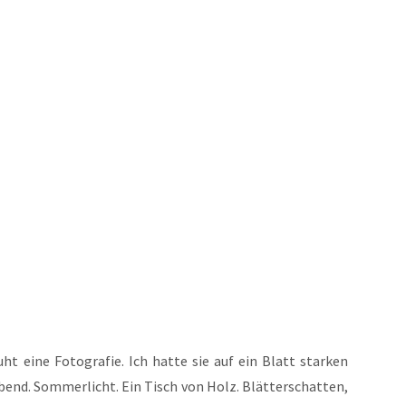
t eine Foto­gra­fie. Ich hat­te sie auf ein Blatt star­ken
end. Som­mer­licht. Ein Tisch von Holz. Blät­ter­schat­ten,