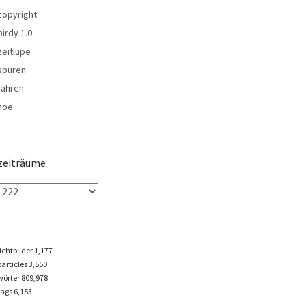
copyright
birdy 1.0
zeitlupe
spuren
fähren
noe
zeiträume
lichtbilder
1,177
particles
3,550
wörter 809,978
tags
6,153