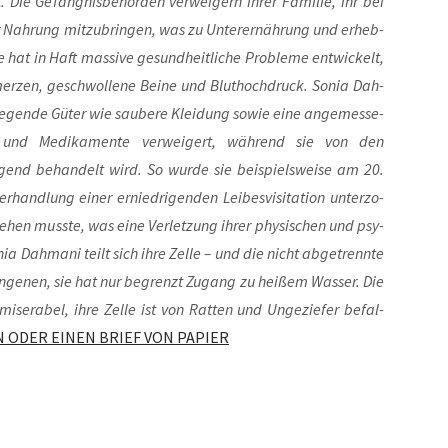
. Die Gefäng­nis­be­hör­den ver­wei­gern ihrer Fami­lie, ihr bei
Nah­rung mit­zu­brin­gen, was zu Unter­ernäh­rung und erheb­
e hat in Haft mas­si­ve gesund­heit­li­che Pro­ble­me ent­wi­ckelt,
mer­zen, geschwol­le­ne Bei­ne und Blut­hoch­druck. Sonia Dah­
­gen­de Güter wie sau­be­re Klei­dung sowie eine ange­mes­se­
ng und Medi­ka­men­te ver­wei­gert, wäh­rend sie von den
end behan­delt wird. So wur­de sie bei­spiels­wei­se am 20.
hand­lung einer ernied­ri­gen­den Lei­bes­vi­si­ta­ti­on unter­zo­
e­hen muss­te, was eine Ver­let­zung ihrer phy­si­schen und psy­
Sonia Dah­ma­ni teilt sich ihre Zel­le – und die nicht abge­trenn­te
fan­ge­nen, sie hat nur begrenzt Zugang zu hei­ßem Was­ser. Die
d mise­ra­bel, ihre Zel­le ist von Rat­ten und Unge­zie­fer befal­
N ODER EINEN BRIEF VON PAPIER