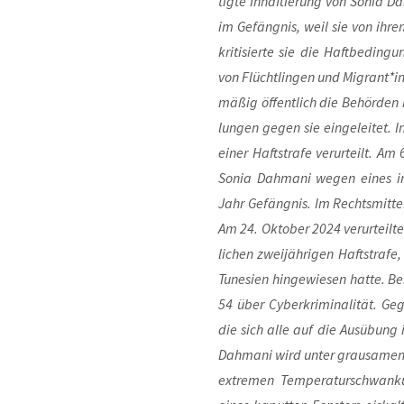
tig­te Inhaf­tie­rung von Sonia Da
im Gefäng­nis, weil sie von ihr
kri­ti­sier­te sie die Haft­be­din
von Flücht­lin­gen und Migrant*i
mä­ßig öffent­lich die Behör­den kr
lun­gen gegen sie ein­ge­lei­tet.
einer Haft­stra­fe ver­ur­teilt. Am 6
Sonia Dah­ma­ni wegen eines iro
Jahr Gefäng­nis. Im Rechts­mit­tel
Am 24. Okto­ber 2024 ver­ur­teil­t
li­chen zwei­jäh­ri­gen Haft­stra­fe,
Tune­si­en hin­ge­wie­sen hat­te. B
54 über Cyber­kri­mi­na­li­tät. G
die sich alle auf die Aus­übung 
Dah­ma­ni wird unter grau­sa­men 
extre­men Tem­pe­ra­tur­schwan­k