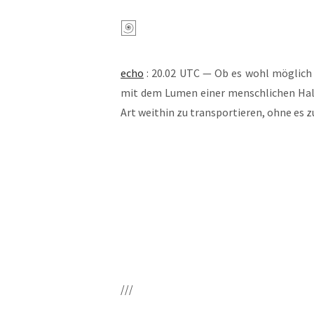
echo
: 20.02 UTC — Ob es wohl mög­lich s
mit dem Lumen einer mensch­li­chen Hals­ar
Art weit­hin zu trans­por­tie­ren, ohne es 
///