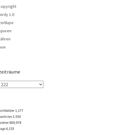
copyright
birdy 1.0
zeitlupe
spuren
fähren
noe
zeiträume
lichtbilder
1,177
particles
3,550
wörter 809,978
tags
6,153