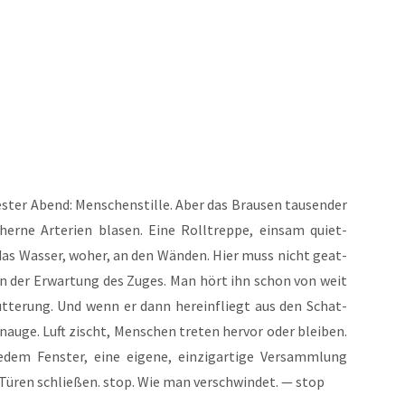
es­ter Abend: Men­schen­stil­le. Aber das Brau­sen tau­sen­der
­cher­ne Arte­ri­en bla­sen. Eine Roll­trep­pe, ein­sam quiet­
das Was­ser, woher, an den Wän­den. Hier muss nicht geat­
n der Erwar­tung des Zuges. Man hört ihn schon von weit
­te­rung. Und wenn er dann her­ein­fliegt aus den Schat­
n­au­ge. Luft zischt, Men­schen tre­ten her­vor oder blei­ben.
em Fens­ter, eine eige­ne, ein­zig­ar­ti­ge Ver­samm­lung
 Türen schlie­ßen. stop. Wie man ver­schwin­det. — stop