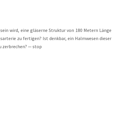
ein wird, eine glä­ser­ne Struk­tur von 180 Metern Län­ge
­te­rie zu fer­ti­gen? Ist denk­bar, ein Halm­we­sen die­ser
zu zer­bre­chen? — stop