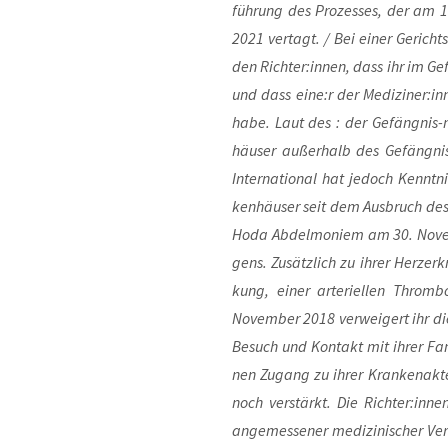
füh­rung des Pro­zes­ses, der am
2021 ver­tagt. / Bei einer Gerich
den Richter:innen, dass ihr im Gefän
und dass eine:r der Mediziner:inne
habe. Laut des : der Gefängnis-me
häu­ser außer­halb des Gefäng­nis
Inter­na­tio­nal hat jedoch Kennt­
ken­häu­ser seit dem Aus­bruch des Co
Hoda Abdel­mo­niem am 30. Novem­b
gens. Zusätz­lich zu ihrer Herz­er
kung, einer arte­ri­el­len Throm­
Novem­ber 2018 ver­wei­gert ihr die 
Besuch und Kon­takt mit ihrer Fam
nen Zugang zu ihrer Kran­ken­ak­t
noch ver­stärkt. Die Richter:inne
ange­mes­se­ner medi­zi­ni­scher Ver