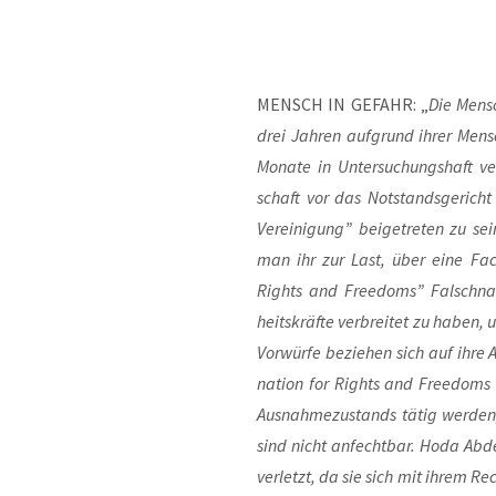
MENSCH IN GEFAHR: „
Die Men­s
drei Jah­ren auf­grund ihrer Men­sch
Mona­te in Unter­su­chungs­haft ve
schaft vor das Not­stands­ge­richt (
Ver­ei­ni­gung” bei­getre­ten zu s
man ihr zur Last, über eine Face
Rights and Free­doms” Fal­sch­nach
heits­kräf­te ver­brei­tet zu haben,
Vor­wür­fe bezie­hen sich auf ihre Ar
na­ti­on for Rights and Free­doms 
Aus­nah­me­zu­stands tätig wer­den
sind nicht anfecht­bar. Hoda Abde
ver­letzt, da sie sich mit ihrem Rech