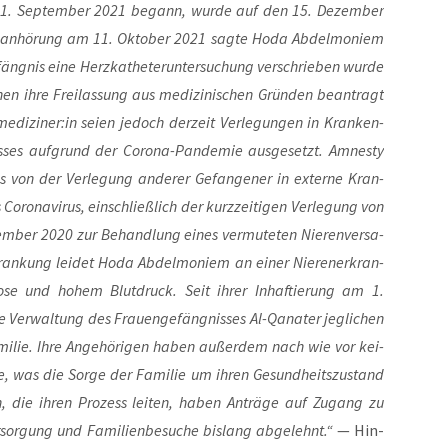
 11. Sep­tem­ber 2021 begann, wur­de auf den 15. Dezem­ber
ts­an­hö­rung am 11. Okto­ber 2021 sag­te Hoda Abdel­mo­niem
g­nis eine Herz­ka­the­ter­un­ter­su­chung ver­schrie­ben wur­de
n ihre Frei­las­sung aus medi­zi­ni­schen Grün­den bean­tragt
diziner:in sei­en jedoch der­zeit Ver­le­gun­gen in Kran­ken­
­ses auf­grund der Coro­na-Pan­de­mie aus­ge­setzt. Amnes­ty
nis von der Ver­le­gung ande­rer Gefan­ge­ner in exter­ne Kran­
ro­na­vi­rus, ein­schließ­lich der kurz­zei­ti­gen Ver­le­gung von
er 2020 zur Behand­lung eines ver­mu­te­ten Nie­ren­ver­sa­
­kran­kung lei­det Hoda Abdel­mo­niem an einer Nie­ren­er­kran­
bo­se und hohem Blut­druck. Seit ihrer Inhaf­tie­rung am 1.
Ver­wal­tung des Frau­en­ge­fäng­nis­ses Al-Qana­ter jeg­li­chen
i­lie. Ihre Ange­hö­ri­gen haben außer­dem nach wie vor kei­
e, was die Sor­ge der Fami­lie um ihren Gesund­heits­zu­stand
n, die ihren Pro­zess lei­ten, haben Anträ­ge auf Zugang zu
­sor­gung und Fami­li­en­be­su­che bis­lang abge­lehnt.“
— Hin­