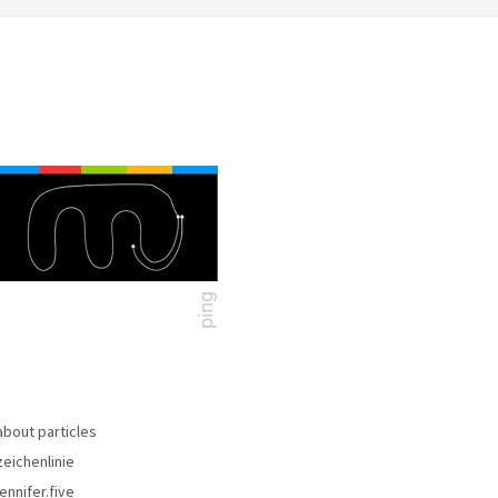
about particles
zeichenlinie
jennifer.five