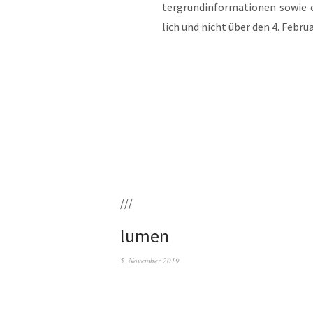
ter­grund­in­for­ma­tio­nen sowie 
lich und nicht über den 4. Febru­a
///
lumen
5. November 2019