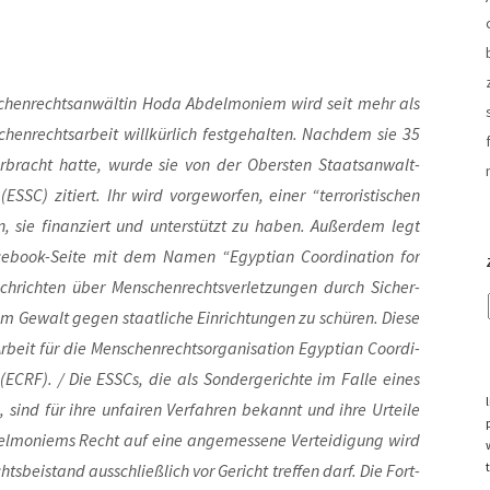
chen­rechts­an­wäl­tin Hoda Abdel­mo­niem wird seit mehr als
en­rechts­ar­beit will­kür­lich fest­ge­hal­ten. Nach­dem sie 35
r­bracht hat­te, wur­de sie von der Obers­ten Staats­an­walt­
ESSC) zitiert. Ihr wird vor­ge­wor­fen, einer “ter­ro­ris­ti­schen
ein, sie finan­ziert und unter­stützt zu haben. Außer­dem legt
­book-Sei­te mit dem Namen “Egyp­ti­an Coor­di­na­ti­on for
­rich­ten über Men­schen­rechts­ver­let­zun­gen durch Sicher­
 um Gewalt gegen staat­li­che Ein­rich­tun­gen zu schü­ren. Die­se
beit für die Men­schen­rechts­or­ga­ni­sa­ti­on Egyp­ti­an Coor­di­
(ECRF). / Die ESSCs, die als Son­der­ge­rich­te im Fal­le eines
, sind für ihre unfai­ren Ver­fah­ren bekannt und ihre Urtei­le
l­mo­niems Recht auf eine ange­mes­se­ne Ver­tei­di­gung wird
ts­bei­stand aus­schließ­lich vor Gericht tref­fen darf. Die Fort­