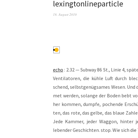
lexingtonlineparticle
18. August 2010
echo
: 2.32 — Sub­way 86 St., Linie 4, spä­t
Ven­ti­la­to­ren, die küh­le Luft durch ble
schend, selbst­ge­nüg­sa­mes Wesen. Und 
met wer­den, solan­ge der Boden bebt vo
her kom­men, dump­fe, pochen­de Erschüt
ten, das rote, das gel­be, das blaue Zah­le
Jede Kam­mer, jeder Wag­gon, hin­ter jed
leben­der Geschich­ten. stop. Wie sich die