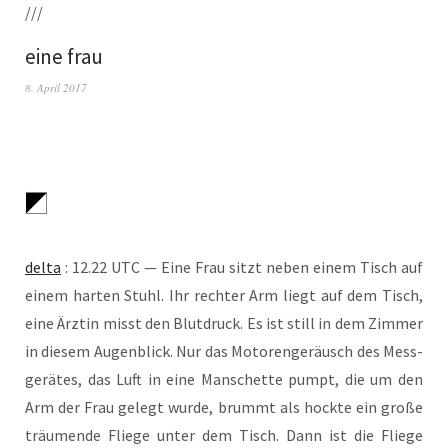
///
eine frau
8. April 2017
del­ta
: 12.22 UTC — Eine Frau sitzt neben einem Tisch auf
einem har­ten Stuhl. Ihr rech­ter Arm liegt auf dem Tisch,
eine Ärz­tin misst den Blut­druck. Es ist still in dem Zim­mer
in die­sem Augen­blick. Nur das Moto­ren­ge­räusch des Mess­
ge­rä­tes, das Luft in eine Man­schet­te pumpt, die um den
Arm der Frau gelegt wur­de, brummt als hock­te ein gro­ße
träu­men­de Flie­ge unter dem Tisch. Dann ist die Flie­ge