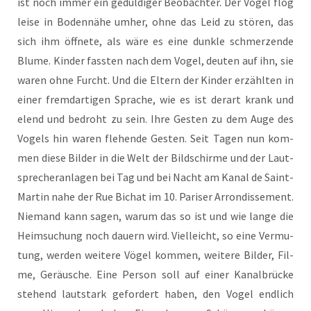
ist noch immer ein gedul­di­ger Beob­ach­ter. Der Vogel flog
lei­se in Boden­nä­he umher, ohne das Leid zu stö­ren, das
sich ihm öff­ne­te, als wäre es eine dunk­le schmer­zen­de
Blu­me. Kin­der fass­ten nach dem Vogel, deu­ten auf ihn, sie
waren ohne Furcht. Und die Eltern der Kin­der erzähl­ten in
einer fremd­ar­ti­gen Spra­che, wie es ist der­art krank und
elend und bedroht zu sein. Ihre Ges­ten zu dem Auge des
Vogels hin waren fle­hen­de Ges­ten. Seit Tagen nun kom­
men die­se Bil­der in die Welt der Bild­schir­me und der Laut­
spre­cher­an­la­gen bei Tag und bei Nacht am Kanal de Saint-
Mar­tin nahe der Rue Bichat im 10. Pari­ser Arron­dis­se­ment.
Nie­mand kann sagen, war­um das so ist und wie lan­ge die
Heim­su­chung noch dau­ern wird. Viel­leicht, so eine Ver­mu­
tung, wer­den wei­te­re Vögel kom­men, wei­te­re Bil­der, Fil­
me, Geräu­sche. Eine Per­son soll auf einer Kanal­brü­cke
ste­hend laut­stark gefor­dert haben, den Vogel end­lich