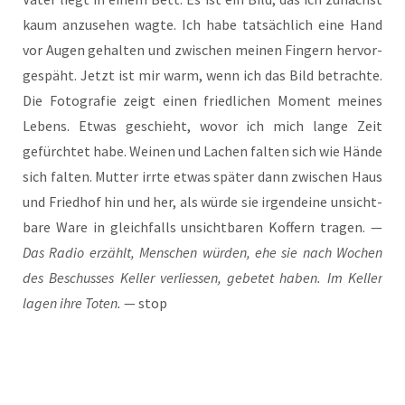
kaum anzu­se­hen wag­te. Ich habe tat­säch­lich eine Hand
vor Augen gehal­ten und zwi­schen mei­nen Fin­gern her­vor­
ge­späht. Jetzt ist mir warm, wenn ich das Bild betrach­te.
Die Foto­gra­fie zeigt einen fried­li­chen Moment mei­nes
Lebens. Etwas geschieht, wovor ich mich lan­ge Zeit
gefürch­tet habe. Wei­nen und Lachen fal­ten sich wie Hän­de
sich fal­ten. Mut­ter irr­te etwas spä­ter dann zwi­schen Haus
und Fried­hof hin und her, als wür­de sie irgend­ei­ne unsicht­
ba­re Ware in gleich­falls unsicht­ba­ren Kof­fern tra­gen. —
Das Radio erzählt, Men­schen wür­den, ehe sie nach Wochen
des Beschus­ses Kel­ler ver­lies­sen, gebe­tet haben. Im Kel­ler
lagen ihre Toten.
— stop