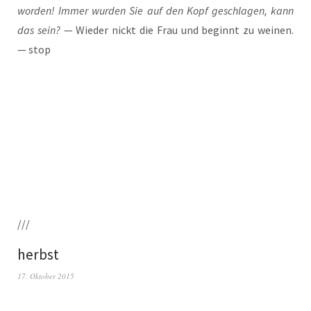
wor­den! Immer wur­den Sie auf den Kopf geschla­gen, kann
das sein?
— Wie­der nickt die Frau und beginnt zu wei­nen.
— stop
///
herbst
17. Oktober 2015