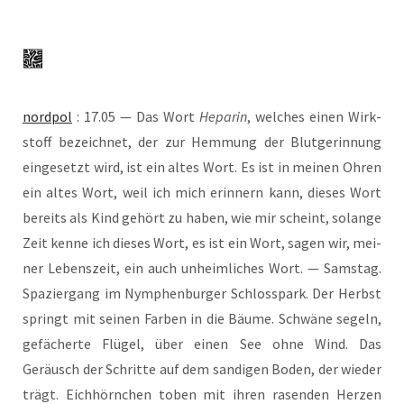
nord­pol
: 17.05 — Das Wort
Hepa­rin
, wel­ches einen Wirk­
stoff bezeich­net, der zur Hem­mung der Blut­ge­rin­nung
ein­ge­setzt wird, ist ein altes Wort. Es ist in mei­nen Ohren
ein altes Wort, weil ich mich erin­nern kann, die­ses Wort
bereits als Kind gehört zu haben, wie mir scheint, solan­ge
Zeit ken­ne ich die­ses Wort, es ist ein Wort, sagen wir, mei­
ner Lebens­zeit, ein auch unheim­li­ches Wort. — Sams­tag.
Spa­zier­gang im Nym­phen­bur­ger Schloss­park. Der Herbst
springt mit sei­nen Far­ben in die Bäu­me. Schwä­ne segeln,
gefä­cher­te Flü­gel, über einen See ohne Wind. Das
Geräusch der Schrit­te auf dem san­di­gen Boden, der wie­der
trägt. Eich­hörn­chen toben mit ihren rasen­den Her­zen