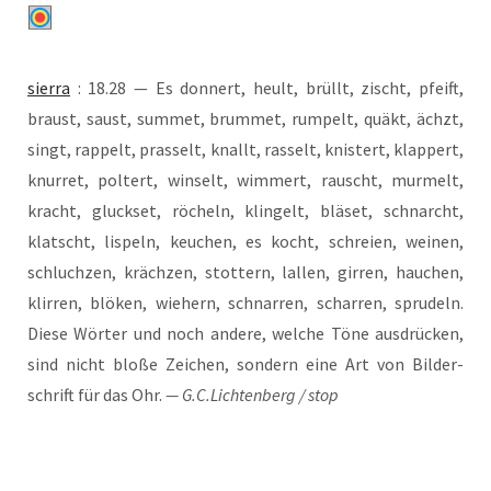
sier­ra
: 18.28 — Es don­nert, heult, brüllt, zischt, pfeift,
braust, saust, sum­met, brum­met, rum­pelt, quäkt, ächzt,
singt, rap­pelt, pras­selt, knallt, ras­selt, knis­tert, klap­pert,
knur­ret, pol­tert, win­selt, wim­mert, rauscht, mur­melt,
kracht, gluck­set, röcheln, klin­gelt, blä­set, schnarcht,
klatscht, lis­peln, keu­chen, es kocht, schrei­en, wei­nen,
schluch­zen, kräch­zen, stot­tern, lal­len, gir­ren, hau­chen,
klir­ren, blö­ken, wie­hern, schnar­ren, schar­ren, spru­deln.
Die­se Wör­ter und noch ande­re, wel­che Töne aus­drü­cken,
sind nicht blo­ße Zei­chen, son­dern eine Art von Bil­der­
schrift für das Ohr.
— G.C.Lichtenberg / stop