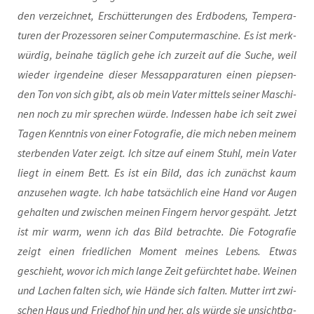
den ver­zeich­net, Erschüt­te­run­gen des Erd­bo­dens, Tem­pe­ra­
tu­ren der Pro­zes­so­ren sei­ner Com­pu­ter­ma­schi­ne. Es ist merk­
wür­dig, bei­na­he täg­lich gehe ich zur­zeit auf die Suche, weil
wie­der irgend­ei­ne die­ser Mess­ap­pa­ra­tu­ren einen piep­sen­
den Ton von sich gibt, als ob mein Vater mit­tels sei­ner Maschi­
nen noch zu mir spre­chen wür­de. Indes­sen habe ich seit zwei
Tagen Kennt­nis von einer Foto­gra­fie, die mich neben mei­nem
ster­ben­den Vater zeigt. Ich sit­ze auf einem Stuhl, mein Vater
liegt in einem Bett. Es ist ein Bild, das ich zunächst kaum
anzu­se­hen wag­te. Ich habe tat­säch­lich eine Hand vor Augen
gehal­ten und zwi­schen mei­nen Fin­gern her­vor gespäht. Jetzt
ist mir warm, wenn ich das Bild betrach­te. Die Foto­gra­fie
zeigt einen fried­li­chen Moment mei­nes Lebens. Etwas
geschieht, wovor ich mich lan­ge Zeit gefürch­tet habe. Wei­nen
und Lachen fal­ten sich, wie Hän­de sich fal­ten. Mut­ter irrt zwi­
schen Haus und Fried­hof hin und her, als wür­de sie unsicht­ba­