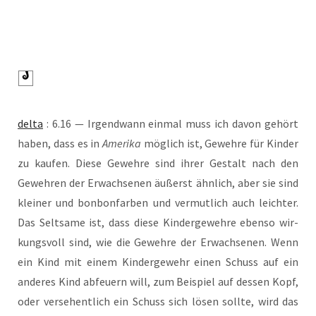
del­ta
: 6.16 — Irgend­wann ein­mal muss ich davon gehört
haben, dass es in
Ame­ri­ka
mög­lich ist, Geweh­re für Kin­der
zu kau­fen. Die­se Geweh­re sind ihrer Gestalt nach den
Geweh­ren der Erwach­se­nen äußerst ähn­lich, aber sie sind
klei­ner und bon­bon­far­ben und ver­mut­lich auch leich­ter.
Das Selt­sa­me ist, dass die­se Kin­der­ge­weh­re eben­so wir­
kungs­voll sind, wie die Geweh­re der Erwach­se­nen. Wenn
ein Kind mit einem Kin­der­ge­wehr einen Schuss auf ein
ande­res Kind abfeu­ern will, zum Bei­spiel auf des­sen Kopf,
oder ver­se­hent­lich ein Schuss sich lösen soll­te, wird das