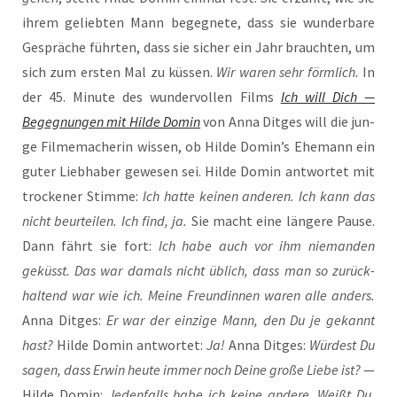
ihrem gelieb­ten Mann begeg­ne­te, dass sie wun­der­ba­re
Gesprä­che führ­ten, dass sie sicher ein Jahr brauch­ten, um
sich zum ers­ten Mal zu küs­sen.
Wir waren sehr förm­lich.
In
der 45. Minu­te des wun­der­vol­len Films
Ich will Dich —
Begeg­nun­gen mit Hil­de Domin
von Anna Dit­ges will die jun­
ge Fil­me­ma­che­rin wis­sen, ob Hil­de Domin’s Ehe­mann ein
guter Lieb­ha­ber gewe­sen sei. Hil­de Domin ant­wor­tet mit
tro­cke­ner Stim­me:
Ich hat­te kei­nen ande­ren. Ich kann das
nicht beur­tei­len. Ich find, ja.
Sie macht eine län­ge­re Pau­se.
Dann fährt sie fort:
Ich habe auch vor ihm nie­man­den
geküsst. Das war damals nicht üblich, dass man so zurück­
hal­tend war wie ich. Mei­ne Freun­din­nen waren alle anders.
Anna Dit­ges:
Er war der ein­zi­ge Mann, den Du je gekannt
hast?
Hil­de Domin ant­wor­tet:
Ja!
Anna Dit­ges:
Wür­dest Du
sagen, dass Erwin heu­te immer noch Dei­ne gro­ße Lie­be ist?
—
Hil­de Domin:
Jeden­falls habe ich kei­ne ande­re. Weißt Du,