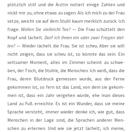
plötz­lich still und die Ärz­tin notiert eini­ge Zah­len und
nickt mir zu, ohne etwas zu sagen. Als ich mich zu der Frau
set­ze, weicht sie auf dem Stuhl kaum merk­lich zurück. Ich
fra­ge:
Wol­len Sie viel­leicht Tee?
— Die Frau schüt­telt den
Kopf und lächelt.
Darf ich Ihnen ein oder zwei Fra­gen stel­
len?
— Wie­der lächelt die Frau. Sie ist scheu. Aber sie will
nicht zei­gen, dass sie scheu ist, so könn­te das sein. Ein
selt­sa­mer Moment, alles im Zim­mer scheint zu schwe­
ben, der Tisch, die Stüh­le, die Men­schen. Ich weiß, dass die
Frau, deren Blut­druck gemes­sen wur­de, aus der Fer­ne
gekom­men ist, so fern ist das Land, von dem sie gekom­
men ist, dass ein Jahr ver­ge­hen wür­de, ehe man die­ses
Land zu Fuß erreich­te. Es ist ein Wun­der, dass sie mei­ne
Spra­che ver­steht, immer wie­der den­ke ich, wie gut, dass
Men­schen in der Lage sind, die Spra­chen ande­rer Men­
schen zu erler­nen. Und wie sie jetzt lächelt, ich mei­ne,