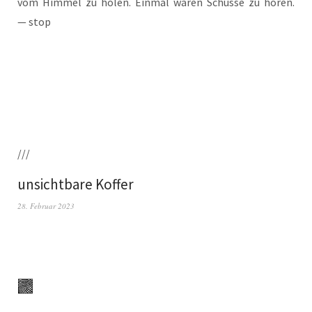
vom Him­mel zu holen. Ein­mal waren Schüs­se zu hören.
— stop
///
unsichtbare Koffer
28. Februar 2023