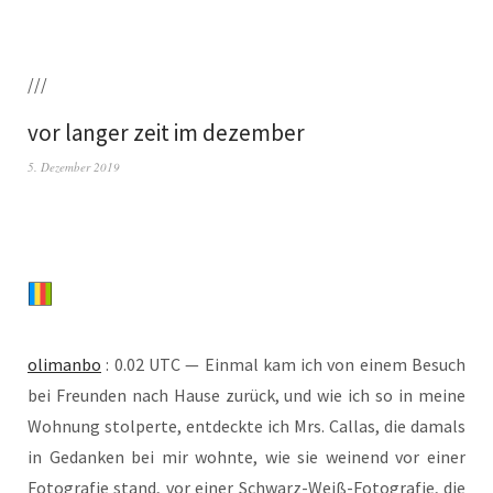
///
vor langer zeit im dezember
5. Dezember 2019
oli­man­bo
: 0.02 UTC — Ein­mal kam ich von einem Besuch
bei Freun­den nach Hau­se zurück, und wie ich so in mei­ne
Woh­nung stol­per­te, ent­deck­te ich Mrs. Cal­las, die damals
in Gedan­ken bei mir wohn­te, wie sie wei­nend vor einer
Foto­gra­fie stand, vor einer Schwarz-Weiß-Foto­gra­fie, die