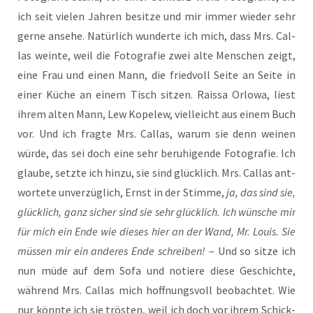
ich seit vie­len Jah­ren besit­ze und mir immer wie­der sehr
ger­ne anse­he. Natür­lich wun­der­te ich mich, dass Mrs. Cal­
las wein­te, weil die Foto­gra­fie zwei alte Men­schen zeigt,
eine Frau und einen Mann, die fried­voll Sei­te an Sei­te in
einer Küche an einem Tisch sit­zen. Rais­sa Orlo­wa, liest
ihrem alten Mann, Lew Kope­lew, viel­leicht aus einem Buch
vor. Und ich frag­te Mrs. Cal­las, war­um sie denn wei­nen
wür­de, das sei doch eine sehr beru­hi­gen­de Foto­gra­fie. Ich
glau­be, setz­te ich hin­zu, sie sind glück­lich. Mrs. Cal­las ant­
wor­te­te unver­züg­lich, Ernst in der Stim­me,
ja, das sind sie,
glück­lich, ganz sicher sind sie sehr glück­lich. Ich wün­sche mir
für mich ein Ende wie die­ses hier an der Wand, Mr. Lou­is. Sie
müs­sen mir ein ande­res Ende schrei­ben!
– Und so sit­ze ich
nun müde auf dem Sofa und notie­re die­se Geschich­te,
wäh­rend Mrs. Cal­las mich hoff­nungs­voll beob­ach­tet. Wie
nur könn­te ich sie trös­ten, weil ich doch vor ihrem Schick­