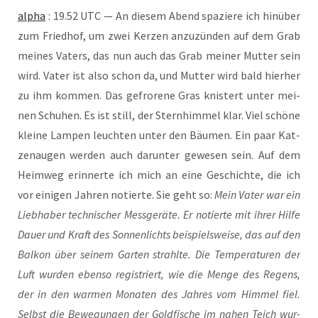
alpha
: 19.52 UTC — An die­sem Abend spa­zie­re ich hin­über
zum Fried­hof, um zwei Ker­zen anzu­zün­den auf dem Grab
mei­nes Vaters, das nun auch das Grab mei­ner Mut­ter sein
wird. Vater ist also schon da, und Mut­ter wird bald hier­her
zu ihm kom­men. Das gefro­re­ne Gras knis­tert unter mei­
nen Schu­hen. Es ist still, der Stern­him­mel klar. Viel schö­ne
klei­ne Lam­pen leuch­ten unter den Bäu­men. Ein paar Kat­
zen­au­gen wer­den auch dar­un­ter gewe­sen sein. Auf dem
Heim­weg erin­ner­te ich mich an eine Geschich­te, die ich
vor eini­gen Jah­ren notier­te. Sie geht so:
Mein Vater war ein
Lieb­ha­ber tech­ni­scher Mess­ge­rä­te. Er notier­te mit ihrer Hil­fe
Dau­er und Kraft des Son­nen­lichts bei­spiels­wei­se, das auf den
Bal­kon über sei­nem Gar­ten strahl­te. Die Tem­pe­ra­tu­ren der
Luft wur­den eben­so regis­triert, wie die Men­ge des Regens,
der in den war­men Mona­ten des Jah­res vom Him­mel fiel.
Selbst die Bewe­gun­gen der Gold­fi­sche im nahen Teich wur­