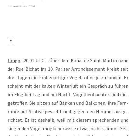
27. November 2024
tan­go
: 20.01 UTC – Über dem Kanal de Saint-Mar­tin nahe
der Rue Bichat im 10. Pari­ser Arron­dis­se­ment kreist seit
drei Tagen ein krä­hen­ar­ti­ger Vogel, ohne je zu lan­den. Er
scheint mit der kal­ten Win­ter­luft ein Gespräch zu füh­ren
im Flug bei Tag und bei Nacht. Vogel­be­ob­ach­ter sind ein­
ge­trof­fen. Sie sit­zen auf Bän­ken und Bal­ko­nen, ihre Fern­
roh­re auf Sta­ti­ve gestellt und gegen den Him­mel aus­ge­
rich­tet. Es ist des­halb, weil mit die­sem spre­chen­den und
sin­gen­den Vogel mög­li­cher­wei­se etwas nicht stimmt. Seit