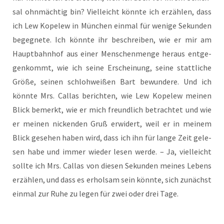
sal ohn­mäch­tig bin? Viel­leicht könn­te ich erzäh­len, dass
ich Lew Kope­lew in Mün­chen ein­mal für weni­ge Sekun­den
begeg­ne­te. Ich könn­te ihr beschrei­ben, wie er mir am
Haupt­bahn­hof aus einer Men­schen­men­ge her­aus ent­ge­
gen­kommt, wie ich sei­ne Erschei­nung, sei­ne statt­li­che
Grö­ße, sei­nen schloh­wei­ßen Bart bewun­de­re. Und ich
könn­te Mrs. Cal­las berich­ten, wie Lew Kope­lew mei­nen
Blick bemerkt, wie er mich freund­lich betrach­tet und wie
er mei­nen nicken­den Gruß erwi­dert, weil er in mei­nem
Blick gese­hen haben wird, dass ich ihn für lan­ge Zeit gele­
sen habe und immer wie­der lesen wer­de. – Ja, viel­leicht
soll­te ich Mrs. Cal­las von die­sen Sekun­den mei­nes Lebens
erzäh­len, und dass es erhol­sam sein könn­te, sich zunächst
ein­mal zur Ruhe zu legen für zwei oder drei Tage.