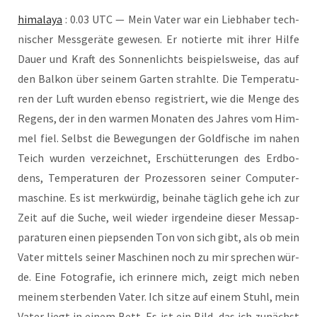
hima­la­ya
: 0.03 UTC — Mein Vater war ein Lieb­ha­ber tech­
ni­scher Mess­ge­rä­te gewe­sen. Er notier­te mit ihrer Hil­fe
Dau­er und Kraft des Son­nen­lichts bei­spiels­wei­se, das auf
den Bal­kon über sei­nem Gar­ten strahl­te. Die Tem­pe­ra­tu­
ren der Luft wur­den eben­so regis­triert, wie die Men­ge des
Regens, der in den war­men Mona­ten des Jah­res vom Him­
mel fiel. Selbst die Bewe­gun­gen der Gold­fi­sche im nahen
Teich wur­den ver­zeich­net, Erschüt­te­run­gen des Erd­bo­
dens, Tem­pe­ra­tu­ren der Pro­zes­so­ren sei­ner Com­pu­ter­
ma­schi­ne. Es ist merk­wür­dig, bei­na­he täg­lich gehe ich zur
Zeit auf die Suche, weil wie­der irgend­ei­ne die­ser Mess­ap­
pa­ra­tu­ren einen piep­sen­den Ton von sich gibt, als ob mein
Vater mit­tels sei­ner Maschi­nen noch zu mir spre­chen wür­
de. Eine Foto­gra­fie, ich erin­ne­re mich, zeigt mich neben
mei­nem ster­ben­den Vater. Ich sit­ze auf einem Stuhl, mein
Vater liegt in einem Bett. Es ist ein Bild, das ich zunächst