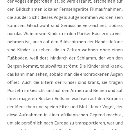
der Vogel ein­ge­trof­fen ist, so wird erzählt, erschei­nen auf
den Bild­schir­men loka­ler Fern­seh­ge­rä­te Film­auf­nah­men,
die aus der Sicht die­ses Vogels auf­ge­nom­men wor­den sein
könn­ten. Gleich­wohl sind Geräu­sche ver­zeich­net, sodass
nun das Wei­nen von Kin­dern in den Pari­ser Häu­sern zu ver­
neh­men ist, auch auf den Bild­schir­men der Hand­te­le­fo­ne
sind Kin­der zu sehen, die in Zel­ten woh­nen ohne einen
Fuß­bo­den, weil dort hin­durch der Schlamm, der von den
Ber­gen kommt, tal­ab­wärts strömt. Die Kin­der sind krank,
das kann man sehen, sobald man die erschro­cke­nen Augen
öff­net. Auch die Eltern der Kin­der sind krank, sie tra­gen
Pus­teln im Gesicht und auf den Armen und Bei­nen und auf
ihren mage­ren Rücken. Vul­ka­ne wach­sen auf den Kör­pern
der Men­schen und spei­en Eiter und Blut. Jener Vogel, der
die­se Auf­nah­men in einer afri­ka­ni­schen Gegend mach­te,
um sie per­sön­lich nach Euro­pa zu trans­por­tie­ren, war und