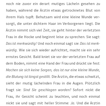
noch nie zuvor ein der­art muti­ges Lächeln gese­hen zu
haben, wäh­rend die Ärz­tin etwas getrock­ne­tes Blut von
ihrem Hals tupft. Behut­sam wird eine klei­ne Wun­de ver­
sorgt, die unter dich­tem Haar im Ver­bor­ge­nen liegt. Die
Ärz­tin nimmt sich viel Zeit, sie geht hin­ter der ver­letz­ten
Frau in die Hocke und beginnt lei­se zu spre­chen. Sie sagt:
Das ist merk­wür­dig!
Und noch ein­mal sagt sie:
Das ist merk­
wür­dig.
Wie sie sich wie­der auf­rich­tet, macht sie ein sehr
erns­tes Gesicht. Bald kniet sie vor der ver­letz­ten Frau auf
dem Boden, nimmt eine Hand der Frau und drückt sie fest:
Machen sie sich kei­ne Sor­gen, das ist nur eine klei­ne Wun­de,
die Blu­tung ist längst gestillt.
Die Ärz­tin, die etwas schwitzt,
sieht der mutig lächeln­den Frau in die Augen. Plötz­lich
fragt sie:
Sind Sie geschla­gen wor­den?
Sofort nickt die
Frau, ihr Gesicht scheint zu leuch­ten, und noch ein­mal
nickt sie und sagt mit hel­ler Stim­me:
Ja.
Und die Ärz­tin