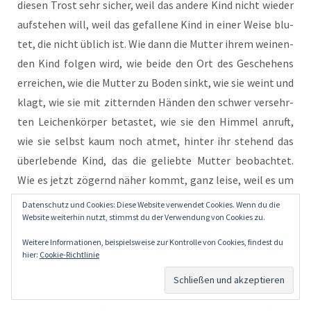
die­sen Trost sehr sicher, weil das ande­re Kind nicht wie­der
auf­ste­hen will, weil das gefal­le­ne Kind in einer Wei­se blu­
tet, die nicht üblich ist. Wie dann die Mut­ter ihrem wei­nen­
den Kind fol­gen wird, wie bei­de den Ort des Gesche­hens
errei­chen, wie die Mut­ter zu Boden sinkt, wie sie weint und
klagt, wie sie mit zit­tern­den Hän­den den schwer ver­sehr­
ten Lei­chen­kör­per betas­tet, wie sie den Him­mel anruft,
wie sie selbst kaum noch atmet, hin­ter ihr ste­hend das
über­le­ben­de Kind, das die gelieb­te Mut­ter beob­ach­tet.
Wie es jetzt zögernd näher kommt, ganz lei­se, weil es um
Him­mels­wil­len die Repa­ra­tur­ar­bei­ten der Mut­ter nicht
Datenschutz und Cookies: Diese Website verwendet Cookies. Wenn du die
stö­ren will. – stop
Website weiterhin nutzt, stimmst du der Verwendung von Cookies zu.
Weitere Informationen, beispielsweise zur Kontrolle von Cookies, findest du
hier:
Cookie-Richtlinie