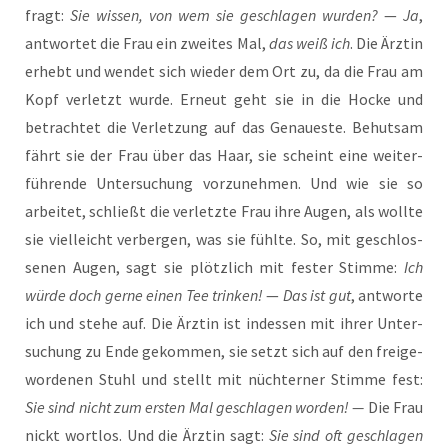
fragt:
Sie wis­sen, von wem sie geschla­gen wur­den?
—
Ja
,
ant­wor­tet die Frau ein zwei­tes Mal,
das weiß ich
. Die Ärz­tin
erhebt und wen­det sich wie­der dem Ort zu, da die Frau am
Kopf ver­letzt wur­de. Erneut geht sie in die Hocke und
betrach­tet die Ver­let­zung auf das Genau­es­te. Behut­sam
fährt sie der Frau über das Haar, sie scheint eine wei­ter­
füh­ren­de Unter­su­chung vor­zu­neh­men. Und wie sie so
arbei­tet, schließt die ver­letz­te Frau ihre Augen, als woll­te
sie viel­leicht ver­ber­gen, was sie fühl­te. So, mit geschlos­
se­nen Augen, sagt sie plötz­lich mit fes­ter Stim­me:
Ich
wür­de doch ger­ne einen Tee trin­ken!
—
Das ist gut
, ant­wor­te
ich und ste­he auf. Die Ärz­tin ist indes­sen mit ihrer Unter­
su­chung zu Ende gekom­men, sie setzt sich auf den frei­ge­
wor­de­nen Stuhl und stellt mit nüch­ter­ner Stim­me fest:
Sie sind nicht zum ers­ten Mal geschla­gen wor­den! —
Die Frau
nickt wort­los. Und die Ärz­tin sagt:
Sie sind oft geschla­gen