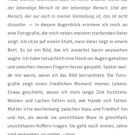
der leben­di­ge Mensch ist der leben­di­ge Mensch. Und der
Mensch, der nur noch in mei­ner Vor­stel­lung ist, das ist nicht
das­sel­be.
— In die­sem Augen­blick erin­ne­re ich mich an
eine Foto­grafie, die mich neben mei­nem ster­benden Vater
zeigt. Ich sit­ze auf einem Stuhl, mein Vater liegt in einem
Bett. Es ist ein Bild, das ich zunächst kaum anzu­sehen
wag­te. Ich habe tatsäch­lich eine Hand vor Augen gehal­ten
und zwi­schen mei­nen Fin­gern her­vor gespäht. Spä­ter wur­
de mir warm, wenn ich das Bild betrach­te­te. Die Foto­
grafie zeigt einen fried­li­chen Moment mei­nes Lebens.
Etwas geschieht, wovor ich mich lan­ge Zeit fürch­te­te.
Wei­nen und Lachen fal­ten sich, wie Hän­de sich fal­ten.
Mut­ter irr­te wochen­lang zwi­schen Haus und Fried­hof hin
und her, als wür­de sie unsicht­bare Ware in gleich­falls
unsicht­baren Kof­fern tra­gen. Sie geht noch immer, Jah­re
sind ver­gan­gen, so umher. – stop