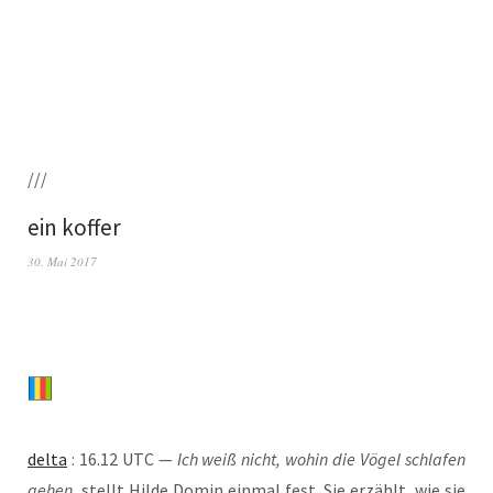
///
ein koffer
30. Mai 2017
del­ta
: 16.12 UTC —
Ich weiß nicht, wohin die Vögel schla­fen
gehen
, stellt Hil­de Domin ein­mal fest. Sie erzählt, wie sie