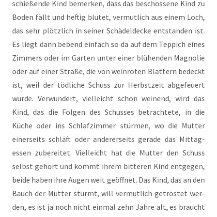
schie­ßen­de Kind bemer­ken, dass das beschos­se­ne Kind zu
Boden fällt und hef­tig blu­tet, ver­mut­lich aus einem Loch,
das sehr plötz­lich in sei­ner Schä­del­de­cke ent­stan­den ist.
Es liegt dann bebend ein­fach so da auf dem Tep­pich eines
Zim­mers oder im Gar­ten unter einer blü­hen­den Magno­lie
oder auf einer Stra­ße, die von wein­ro­ten Blät­tern bedeckt
ist, weil der töd­li­che Schuss zur Herbst­zeit abge­feu­ert
wur­de. Ver­wun­dert, viel­leicht schon wei­nend, wird das
Kind, das die Fol­gen des Schus­ses betrach­te­te, in die
Küche oder ins Schlaf­zim­mer stür­men, wo die Mut­ter
einer­seits schläft oder ande­rer­seits gera­de das Mit­tag­
essen zube­rei­tet. Viel­leicht hat die Mut­ter den Schuss
selbst gehört und kommt ihrem bit­te­ren Kind ent­ge­gen,
bei­de haben ihre Augen weit geöff­net. Das Kind, das an den
Bauch der Mut­ter stürmt, will ver­mut­lich getrös­tet wer­
den, es ist ja noch nicht ein­mal zehn Jah­re alt, es braucht