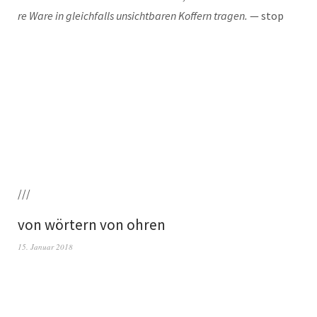
re Ware in gleich­falls unsicht­ba­ren Kof­fern tra­gen.
— stop
///
von wörtern von ohren
15. Januar 2018