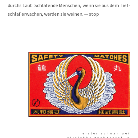
durchs Laub. Schla­fen­de Men­schen, wenn sie aus dem Tief­
schlaf erwa­chen, wer­den sie wei­nen. — stop