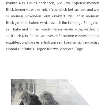
könn­te Mrs. Cal­las berich­ten, wie Lew Kope­lew mei­nen
Blick bemerkt, wie er mich freund­lich betrach­tet und wie
er mei­nen nicken­den Gruß erwi­dert, weil er in mei­nem
Blick gese­hen haben wird, dass ich ihn für lan­ge Zeit gele­
sen habe und immer wie­der lesen wer­de. – Ja, viel­leicht
soll­te ich Mrs. Cal­las von die­sen Sekun­den mei­nes Lebens
erzäh­len, und dass es erhol­sam sein könn­te, sich zunächst
ein­mal zur Ruhe zu legen für zwei oder drei Tage.