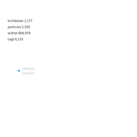
lichtbilder
1,177
particles
3,550
wörter 809,978
tags
6,153