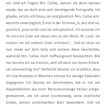
vor. Und ich frag­te Mrs. Cal­las, war­um sie denn wei­nen
wür­de, das sei doch eine sehr beru­hi­gen­de Foto­gra­fie. Ich
glau­be, setz­te ich hin­zu, sie sind glück­lich. Mrs. Cal­las ant­
wor­te­te unver­züg­lich, Ernst in der Stim­me,
ja, das sind sie,
glück­lich, ganz sicher sind sie sehr glück­lich. Ich wün­sche mir
für mich ein Ende wie die­ses hier an der Wand, Mr. Lou­is. Sie
müs­sen mir ein ande­res Ende schrei­ben!
– Und so sit­ze ich
nun müde auf dem Sofa und notie­re die­se Geschich­te,
wäh­rend Mrs. Cal­las mich hoff­nungs­voll beob­ach­tet. Wie
nur könn­te ich sie trös­ten, weil ich doch vor ihrem Schick­
sal ohn­mäch­tig bin? Viel­leicht könn­te ich erzäh­len, dass
ich Lew Kope­lew in Mün­chen ein­mal für weni­ge Sekun­den
begeg­ne­te. Ich könn­te ihr beschrei­ben, wie er mir am
Haupt­bahn­hof aus einer Men­schen­men­ge her­aus ent­ge­
gen­kommt, wie ich sei­ne Erschei­nung, sei­ne statt­li­che
Grö­ße, sei­nen schloh­wei­ßen Bart bewun­de­re. Und ich