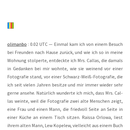
oli­man­bo
: 0.02 UTC — Ein­mal kam ich von einem Besuch
bei Freun­den nach Hau­se zurück, und wie ich so in mei­ne
Woh­nung stol­per­te, ent­deck­te ich Mrs. Cal­las, die damals
in Gedan­ken bei mir wohn­te, wie sie wei­nend vor einer
Foto­gra­fie stand, vor einer Schwarz-Weiß-Foto­gra­fie, die
ich seit vie­len Jah­ren besit­ze und mir immer wie­der sehr
ger­ne anse­he. Natür­lich wun­der­te ich mich, dass Mrs. Cal­
las wein­te, weil die Foto­gra­fie zwei alte Men­schen zeigt,
eine Frau und einen Mann, die fried­voll Sei­te an Sei­te in
einer Küche an einem Tisch sit­zen. Rais­sa Orlo­wa, liest
ihrem alten Mann, Lew Kope­lew, viel­leicht aus einem Buch