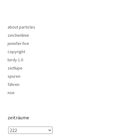
about particles
zeichenlinie
jennifer.five
copyright
birdy 1.0
zeitlupe
spuren
fähren
noe
zeiträume