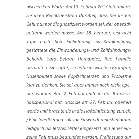
ni­schen Fort Worth. Am 13. Febru­ar 2017 infor­mier­te
sie ihren Rechts­bei­stand dar­über, dass bei ihr ein
Gehirn­tu­mor dia­gnos­ti­ziert wor­den sei, der ope­ra­tiv
ent­fernt wer­den müs­se. Am 18. Febru­ar, erst acht
Tage nach ihrer Ein­lie­fe­rung ins Kran­ken­haus,
gestat­te­te die Ein­wan­de­rungs- und Zoll­fahn­dungs­
be­hör­de Sara Bel­trán Hernán­dez, ihre Fami­lie
anzu­ru­fen. Sie sag­te, sie habe inzwi­schen Krämp­fe,
Nasen­blu­ten sowie Kopf­schmer­zen und Pro­ble­me
klar zu den­ken. Sie sei aber immer noch nicht ope­
riert wor­den. Am 22. Febru­ar teil­te ihr das Kran­ken­
haus­per­so­nal mit, dass sie am 27. Febru­ar ope­riert
wer­de und brach­te sie in die Haft­ein­rich­tung zurück.
/ Eine Inhaf­tie­rung soll von Ein­wan­de­rungs­be­hör­den
ledig­lich als letz­tes Mit­tel ein­ge­setzt und jeder ein­
zel­ne Fall muss begrün­det wer­den. Frei­las­sung auf