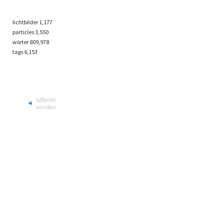
lichtbilder
1,177
particles
3,550
wörter 809,978
tags
6,153