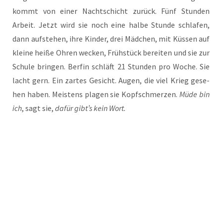
kommt von einer Nacht­schicht zurück. Fünf Stun­den
Arbeit. Jetzt wird sie noch eine hal­be Stun­de schla­fen,
dann auf­ste­hen, ihre Kin­der, drei Mäd­chen, mit Küs­sen auf
klei­ne hei­ße Ohren wecken, Früh­stück berei­ten und sie zur
Schu­le brin­gen. Ber­fin schläft 21 Stun­den pro Woche. Sie
lacht gern. Ein zar­tes Gesicht. Augen, die viel Krieg gese­
hen haben. Meis­tens pla­gen sie Kopf­schmer­zen.
Müde bin
ich
, sagt sie,
dafür gibt’s kein Wort.