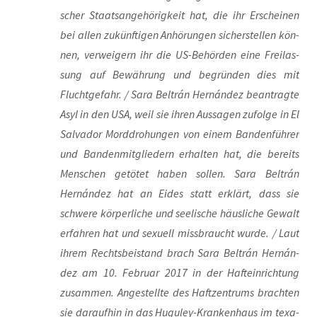
scher Staats­an­ge­hö­rig­keit hat, die ihr Erschei­nen
bei allen zukünf­ti­gen Anhö­run­gen sicher­stel­len kön­
nen, ver­wei­gern ihr die US-Behör­den eine Frei­las­
sung auf Bewäh­rung und begrün­den dies mit
Flucht­ge­fahr. / Sara Bel­trán Hernán­dez bean­trag­te
Asyl in den USA, weil sie ihren Aus­sa­gen zufol­ge in El
Sal­va­dor Mord­dro­hun­gen von einem Ban­den­füh­rer
und Ban­den­mit­glie­dern erhal­ten hat, die bereits
Men­schen getö­tet haben sol­len. Sara Bel­trán
Hernán­dez hat an Eides statt erklärt, dass sie
schwe­re kör­per­li­che und see­li­sche häus­li­che Gewalt
erfah­ren hat und sexu­ell miss­braucht wur­de. / Laut
ihrem Rechts­bei­stand brach Sara Bel­trán Hernán­
dez am 10. Febru­ar 2017 in der Haft­ein­rich­tung
zusam­men. Ange­stell­te des Haft­zen­trums brach­ten
sie dar­auf­hin in das Hugu­ley-Kran­ken­haus im texa­