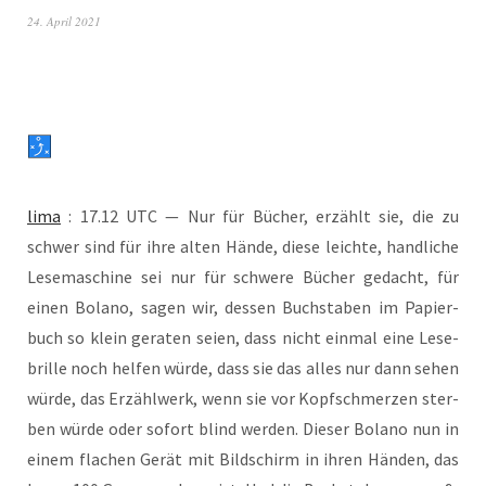
24. April 2021
lima
: 17.12 UTC — Nur für Bücher, erzählt sie, die zu
schwer sind für ihre alten Hän­de, die­se leich­te, hand­li­che
Lese­ma­schi­ne sei nur für schwe­re Bücher gedacht, für
einen Bol­a­no, sagen wir, des­sen Buch­sta­ben im Papier­
buch so klein gera­ten sei­en, dass nicht ein­mal eine Lese­
bril­le noch hel­fen wür­de, dass sie das alles nur dann sehen
wür­de, das Erzähl­werk, wenn sie vor Kopf­schmer­zen ster­
ben wür­de oder sofort blind wer­den. Die­ser Bol­a­no nun in
einem fla­chen Gerät mit Bild­schirm in ihren Hän­den, das