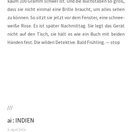
kaum 100 Gramm schwer ist. Und die Buch­sta­ben so groß,
dass sie nicht ein­mal eine Bril­le braucht, um alles sehen
zu kön­nen. So sitzt sie jetzt vor dem Fens­ter, eine schnee­
wei­ße Rose. Es ist spä­ter Nach­mit­tag. Sie legt das Gerät
nicht auf den Tisch, sie hält es wie ein Buch mit bei­den
Hän­den fest. Die wil­den Detek­ti­ve. Bald Früh­ling. — stop
///
ai : INDIEN
9. April 2018