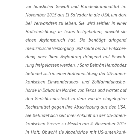
vor häus­li­cher Gewalt und Ban­den­kri­mi­na­li­tät im
Novem­ber 2015 aus El Sal­va­dor in die USA, um dort
bei Ver­wand­ten zu leben. Sie wird seit­her in einer
Haft­ein­rich­tung in Texas fest­ge­hal­ten, obwohl sie
einen Asyl­an­spruch hat. Sie benö­tigt drin­gend
medi­zi­ni­sche Ver­sor­gung und soll­te bis zur Ent­schei­
dung über ihren Asyl­an­trag drin­gend auf Bewäh­
rung frei­ge­las­sen wer­den. / Sara Bel­trán Hernán­dez
befin­det sich in einer Haft­ein­rich­tung der US-ame­ri­
ka­ni­schen Ein­wan­de­rungs- und Zoll­fahn­dungs­be­
hör­de in Dal­las im Nor­den von Texas und war­tet auf
den Gerichts­ent­scheid zu dem von ihr ein­ge­leg­ten
Rechts­mit­tel gegen ihre Abschie­bung aus den USA.
Sie befin­det sich seit ihrer Ankunft an der US-ame­ri­
ka­ni­schen Gren­ze zu Mexi­ko am 4. Novem­ber 2015
in Haft. Obwohl sie Ange­hö­ri­ge mit US-ame­ri­ka­ni­