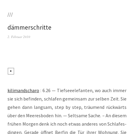
///
dämmerschritte
2. Februar 2010
kili­man­dscha­ro
: 6.26 — Tief­see­ele­fan­ten, wo auch immer
sie sich befin­den, schla­fen gemein­sam zur sel­ben Zeit. Sie
gehen dann lang­sam, step by step, träu­mend rück­wärts
über den Mee­res­bo­den hin. — Selt­sa­me Sache. – An die­sem
frü­hen Mor­gen denk ich noch etwas ande­res von Schla­fes­
din­gen. Gera­de öff­net Ber­fin die Tür ihrer Woh­nung. Sie