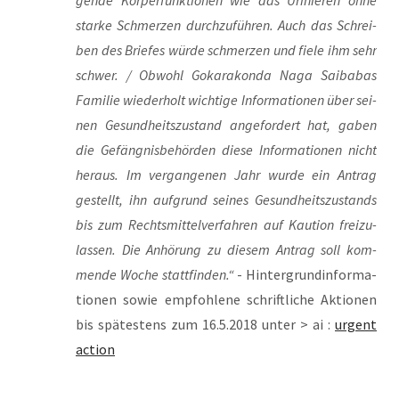
star­ke Schmer­zen durch­zu­füh­ren. Auch das Schrei­
ben des Brie­fes wür­de schmer­zen und fie­le ihm sehr
schwer. / Obwohl Goka­ra­kon­da Naga Saiba­b­as
Fami­lie wie­der­holt wich­ti­ge Infor­ma­tio­nen über sei­
nen Gesund­heits­zu­stand ange­for­dert hat, gaben
die Gefäng­nis­be­hör­den die­se Infor­ma­tio­nen nicht
her­aus. Im ver­gan­ge­nen Jahr wur­de ein Antrag
gestellt, ihn auf­grund sei­nes Gesund­heits­zu­stands
bis zum Rechts­mit­tel­ver­fah­ren auf Kau­ti­on frei­zu­
las­sen. Die Anhö­rung zu die­sem Antrag soll kom­
men­de Woche statt­fin­den.“
- Hin­ter­grund­in­for­ma­
tio­nen sowie emp­foh­le­ne schrift­li­che Aktio­nen
bis spä­tes­tens zum 16.5.2018 unter > ai :
urgent
action