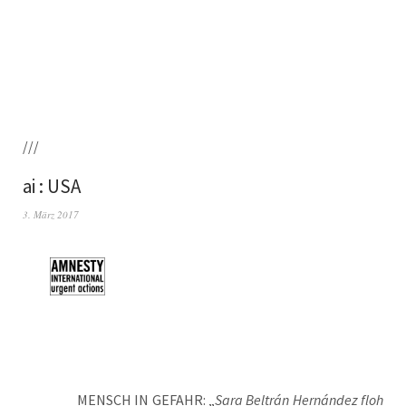
///
ai : USA
3. März 2017
MENSCH IN GEFAHR: „
Sara Bel­trán Hernán­dez floh