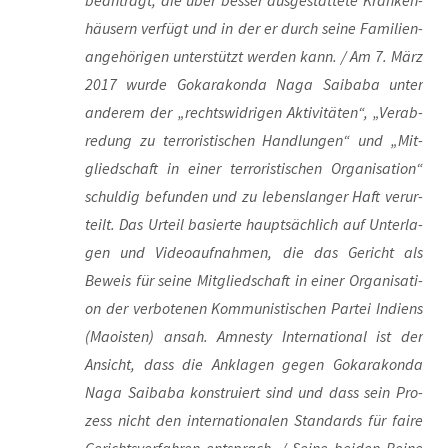
häu­sern ver­fügt und in der er durch sei­ne Fami­li­en­
an­ge­hö­ri­gen unter­stützt wer­den kann. / Am 7. März
2017 wur­de Goka­ra­kon­da Naga Saibaba unter
ande­rem der „rechts­wid­ri­gen Akti­vi­tä­ten“, „Ver­ab­
re­dung zu ter­ro­ris­ti­schen Hand­lun­gen“ und „Mit­
glied­schaft in einer ter­ro­ris­ti­schen Orga­ni­sa­ti­on“
schul­dig befun­den und zu lebens­lan­ger Haft ver­ur­
teilt. Das Urteil basier­te haupt­säch­lich auf Unter­la­
gen und Video­auf­nah­men, die das Gericht als
Beweis für sei­ne Mit­glied­schaft in einer Orga­ni­sa­ti­
on der ver­bo­te­nen Kom­mu­nis­ti­schen Par­tei Indi­ens
(Mao­is­ten) ansah. Amnes­ty Inter­na­tio­nal ist der
Ansicht, dass die Ankla­gen gegen Goka­ra­kon­da
Naga Saibaba kon­stru­iert sind und dass sein Pro­
zess nicht den inter­na­tio­na­len Stan­dards für fai­re
Gerichts­ver­fah­ren ent­sprach. / Sei­ne bei­den Bei­ne