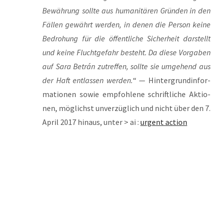
Bewäh­rung soll­te aus huma­ni­tä­ren Grün­den in den
Fäl­len gewährt wer­den, in denen die Per­son kei­ne
Bedro­hung für die öffent­li­che Sicher­heit dar­stellt
und kei­ne Flucht­ge­fahr besteht. Da die­se Vor­ga­ben
auf Sara Betrán zutref­fen, soll­te sie umge­hend aus
der Haft ent­las­sen wer­den.
“ — Hin­ter­grund­in­for­
ma­tio­nen sowie emp­foh­le­ne schrift­li­che Aktio­
nen, mög­lichst unver­züg­lich und nicht über den 7.
April 2017 hin­aus, unter > ai :
urgent action