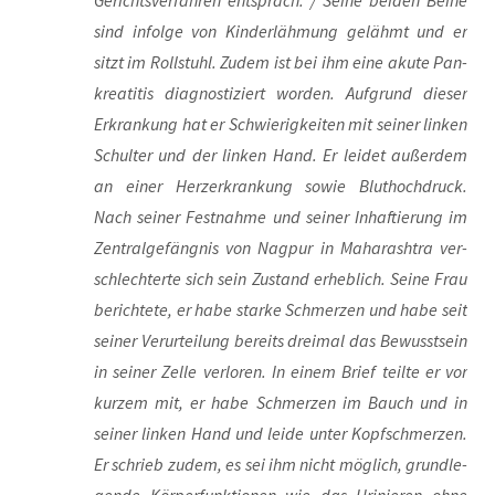
sind infol­ge von Kin­der­läh­mung gelähmt und er
sitzt im Roll­stuhl. Zudem ist bei ihm eine aku­te Pan­
krea­ti­tis dia­gnos­ti­ziert wor­den. Auf­grund die­ser
Erkran­kung hat er Schwie­rig­kei­ten mit sei­ner lin­ken
Schul­ter und der lin­ken Hand. Er lei­det außer­dem
an einer Herz­er­kran­kung sowie Blut­hoch­druck.
Nach sei­ner Fest­nah­me und sei­ner Inhaf­tie­rung im
Zen­tral­ge­fäng­nis von Nag­pur in Maha­rash­tra ver­
schlech­ter­te sich sein Zustand erheb­lich. Sei­ne Frau
berich­te­te, er habe star­ke Schmer­zen und habe seit
sei­ner Ver­ur­tei­lung bereits drei­mal das Bewusst­sein
in sei­ner Zel­le ver­lo­ren. In einem Brief teil­te er vor
kur­zem mit, er habe Schmer­zen im Bauch und in
sei­ner lin­ken Hand und lei­de unter Kopf­schmer­zen.
Er schrieb zudem, es sei ihm nicht mög­lich, grund­le­
gen­de Kör­per­funk­tio­nen wie das Uri­nie­ren ohne