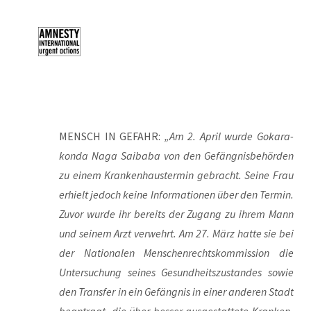
MENSCH IN GEFAHR:
„Am 2. April wur­de Goka­ra­
kon­da Naga Saibaba von den Gefäng­nis­be­hör­den
zu einem Kran­ken­haus­ter­min gebracht. Sei­ne Frau
erhielt jedoch kei­ne Infor­ma­tio­nen über den Ter­min.
Zuvor wur­de ihr bereits der Zugang zu ihrem Mann
und sei­nem Arzt ver­wehrt. Am 27. März hat­te sie bei
der Natio­na­len Men­schen­rechts­kom­mis­si­on die
Unter­su­chung sei­nes Gesund­heits­zu­stan­des sowie
den Trans­fer in ein Gefäng­nis in einer ande­ren Stadt
bean­tragt, die über bes­ser aus­ge­stat­te­te Kran­ken­