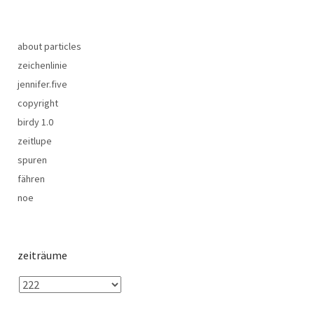
about particles
zeichenlinie
jennifer.five
copyright
birdy 1.0
zeitlupe
spuren
fähren
noe
zeiträume