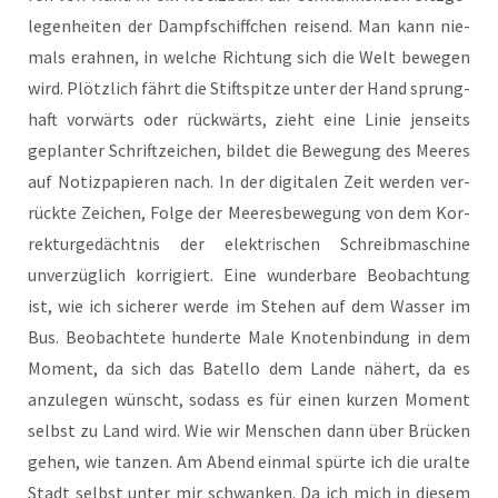
le­gen­hei­ten der Dampf­schiff­chen rei­send. Man kann nie­
mals erah­nen, in wel­che Rich­tung sich die Welt bewe­gen
wird. Plötz­lich fährt die Stift­spit­ze unter der Hand sprung­
haft vor­wärts oder rück­wärts, zieht eine Linie jen­seits
geplan­ter Schrift­zei­chen, bil­det die Bewe­gung des Mee­res
auf Notiz­pa­pie­ren nach. In der digi­ta­len Zeit wer­den ver­
rück­te Zei­chen, Fol­ge der Mee­res­be­we­gung von dem Kor­
rek­tur­ge­dächt­nis der elek­tri­schen Schreib­ma­schi­ne
unver­züg­lich kor­ri­giert. Eine wun­der­ba­re Beob­ach­tung
ist, wie ich siche­rer wer­de im Ste­hen auf dem Was­ser im
Bus. Beob­ach­te­te hun­der­te Male Kno­ten­bin­dung in dem
Moment, da sich das Batel­lo dem Lan­de nähert, da es
anzu­le­gen wünscht, sodass es für einen kur­zen Moment
selbst zu Land wird. Wie wir Men­schen dann über Brü­cken
gehen, wie tan­zen. Am Abend ein­mal spür­te ich die uralte
Stadt selbst unter mir schwan­ken. Da ich mich in die­sem