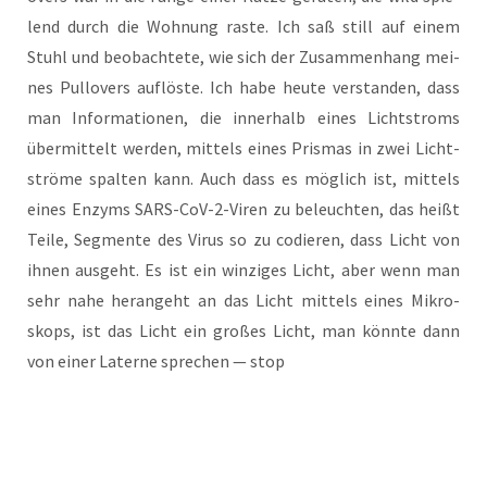
lend durch die Woh­nung ras­te. Ich saß still auf einem
Stuhl und beob­ach­te­te, wie sich der Zusam­men­hang mei­
nes Pull­overs auf­lös­te. Ich habe heu­te ver­stan­den, dass
man Infor­ma­tio­nen, die inner­halb eines Licht­stroms
über­mit­telt wer­den, mit­tels eines Pris­mas in zwei Licht­
strö­me spal­ten kann. Auch dass es mög­lich ist, mit­tels
eines Enzyms SARS-CoV-2-Viren zu beleuch­ten, das heißt
Tei­le, Seg­men­te des Virus so zu codie­ren, dass Licht von
ihnen aus­geht. Es ist ein win­zi­ges Licht, aber wenn man
sehr nahe her­an­geht an das Licht mit­tels eines Mikro­
skops, ist das Licht ein gro­ßes Licht, man könn­te dann
von einer Later­ne spre­chen — stop