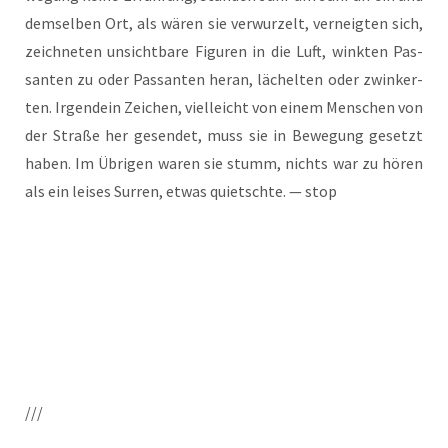
dem­sel­ben Ort, als wären sie ver­wur­zelt, ver­neig­ten sich,
zeich­ne­ten unsicht­ba­re Figu­ren in die Luft, wink­ten Pas­
san­ten zu oder Pas­san­ten her­an, lächel­ten oder zwin­ker­
ten. Irgend­ein Zei­chen, viel­leicht von einem Men­schen von
der Stra­ße her gesen­det, muss sie in Bewe­gung gesetzt
haben. Im Übri­gen waren sie stumm, nichts war zu hören
als ein lei­ses Sur­ren, etwas quietsch­te. — stop
///