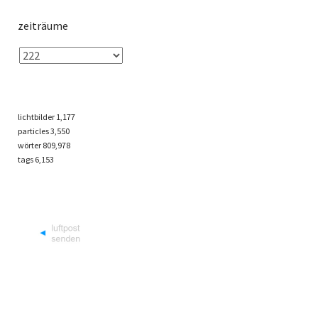
zeiträume
lichtbilder
1,177
particles
3,550
wörter 809,978
tags
6,153