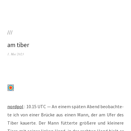
///
am tiber
1. Mai 2023
nord­pol
: 10.15 UTC — An einem spä­ten Abend beob­ach­te­
te ich von einer Brü­cke aus einen Mann, der am Ufer des
Tiber kau­er­te. Der Mann füt­ter­te grö­ße­re und klei­ne­re
Tie­re mit sei­ner lin­ken Hand, in der rech­ten Hand hielt er