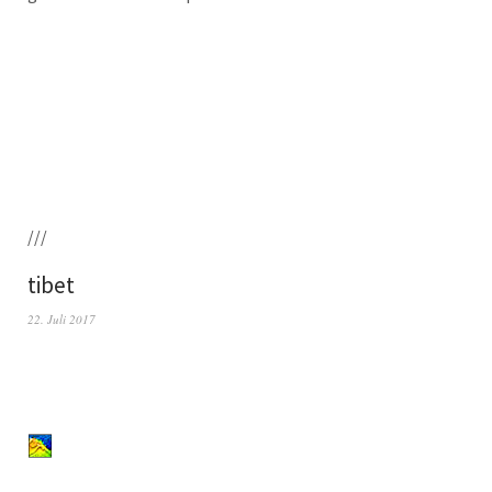
///
tibet
22. Juli 2017