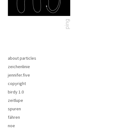
about particles
zeichenlinie
jennifer.five
copyright
birdy 1.0
zeitlupe
spuren
fähren
noe