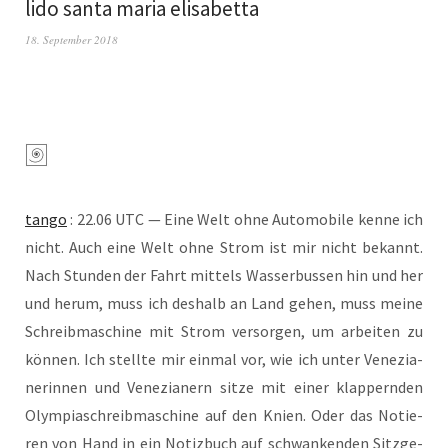
lido santa maria elisabetta
18. September 2018
tan­go
: 22.06 UTC — Eine Welt ohne Auto­mo­bi­le ken­ne ich
nicht. Auch eine Welt ohne Strom ist mir nicht bekannt.
Nach Stun­den der Fahrt mit­tels Was­ser­bus­sen hin und her
und her­um, muss ich des­halb an Land gehen, muss mei­ne
Schreib­ma­schi­ne mit Strom ver­sor­gen, um arbei­ten zu
kön­nen. Ich stell­te mir ein­mal vor, wie ich unter Vene­zia­
ne­rin­nen und Vene­zia­nern sit­ze mit einer klap­pern­den
Olym­pia­schreib­ma­schi­ne auf den Knien. Oder das Notie­
ren von Hand in ein Notiz­buch auf schwan­ken­den Sitz­ge­