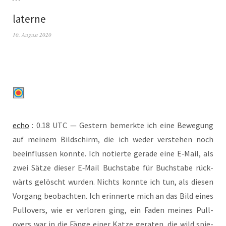
laterne
10. August 2020
echo
: 0.18 UTC — Ges­tern bemerk­te ich eine Bewe­gung
auf mei­nem Bild­schirm, die ich weder ver­ste­hen noch
beein­flus­sen konn­te. Ich notier­te gera­de eine E‑Mail, als
zwei Sät­ze die­ser E‑Mail Buch­sta­be für Buch­sta­be rück­
wärts gelöscht wur­den. Nichts konn­te ich tun, als die­sen
Vor­gang beob­ach­ten. Ich erin­ner­te mich an das Bild eines
Pull­overs, wie er ver­lo­ren ging, ein Faden mei­nes Pull­
overs war in die Fän­ge einer Kat­ze gera­ten, die wild spie­