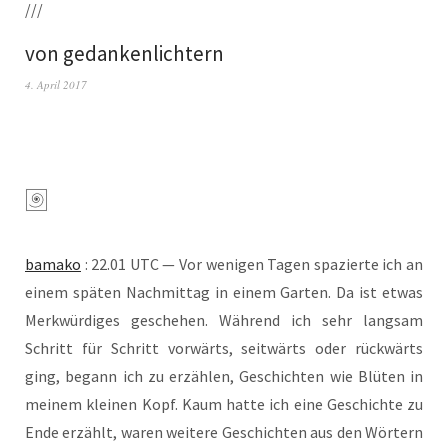
///
von gedankenlichtern
4. April 2017
bamako
: 22.01 UTC — Vor weni­gen Tagen spa­zier­te ich an
einem spä­ten Nach­mit­tag in einem Gar­ten. Da ist etwas
Merk­wür­di­ges gesche­hen. Wäh­rend ich sehr lang­sam
Schritt für Schritt vor­wärts, seit­wärts oder rück­wärts
ging, begann ich zu erzäh­len, Geschich­ten wie Blü­ten in
mei­nem klei­nen Kopf. Kaum hat­te ich eine Geschich­te zu
Ende erzählt, waren wei­te­re Geschich­ten aus den Wör­tern