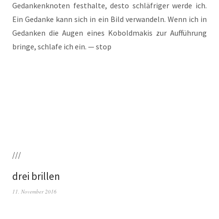
Gedan­ken­kno­ten fest­hal­te, des­to schläf­ri­ger wer­de ich.
Ein Gedan­ke kann sich in ein Bild ver­wan­deln. Wenn ich in
Gedan­ken die Augen eines Kobold­ma­kis zur Auf­füh­rung
brin­ge, schla­fe ich ein. — stop
///
drei brillen
11. November 2016