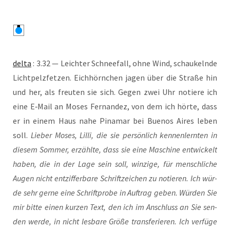
del­ta
: 3.32 — Leich­ter Schnee­fall, ohne Wind, schau­keln­de
Licht­pelz­fet­zen. Eich­hörn­chen jagen über die Stra­ße hin
und her, als freu­ten sie sich. Gegen zwei Uhr notie­re ich
eine E‑Mail an Moses Fer­nan­dez, von dem ich hör­te, dass
er in einem Haus nahe Pina­mar bei Bue­nos Aires leben
soll.
Lie­ber Moses, Lil­li, die sie per­sön­lich ken­nen­lern­ten in
die­sem Som­mer, erzähl­te, dass sie eine Maschi­ne ent­wi­ckelt
haben, die in der Lage sein soll, win­zi­ge, für mensch­li­che
Augen nicht ent­zif­fer­ba­re Schrift­zei­chen zu notie­ren. Ich wür­
de sehr ger­ne eine Schrift­pro­be in Auf­trag geben. Wür­den Sie
mir bit­te einen kur­zen Text, den ich im Anschluss an Sie sen­
den wer­de, in nicht les­ba­re Grö­ße trans­fe­rie­ren. Ich ver­fü­ge