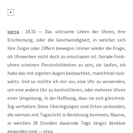
sier­ra
: 18.32 — Das selt­sa­me Leben der Uhren, ihre
Erschei­nung, oder die Geschwin­dig­keit, in wel­cher sich
ihre Zei­ger oder Zif­fern bewe­gen. Immer wie­der die Fra­ge,
ob Uhr­wer­ken nicht doch zu miss­trau­en ist. Gera­de Funk­
uh­ren schei­nen Per­sön­lich­kei­ten zu sein, sie lau­fen, ich
habe das mit eige­nen Augen beob­ach­tet, manch­mal rück­
wärts. Und so stell­te ich mir vor, eine Uhr zu ver­wen­den,
um eine ande­re Uhr zu kon­trol­lie­ren, oder meh­re­re Uhren
einer Umge­bung, in der Hoff­nung, dass sie sich gleich­mä­
ßig ver­hal­ten. Die­se Über­le­gun­gen sind Orten ver­bun­den,
die nie­mals mit Tages­licht in Berüh­rung kom­men, Räu­me,
in wel­chen 28 Stun­den dau­ern­de Tage längst denk­bar
gewor­den sind. — stop