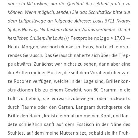
über ein Mikro­skop, um die Qua­li­tät ihrer Arbeit prü­fen zu
kön­nen. Wenn mög­lich, sen­den Sie das Schrift­stück bit­te auf
dem Luft­post­we­ge an fol­gen­de Adres­se: Lou­is 8711 Kvarøy
Sjøhus Nor­way. Mit bes­tem Dank im Vor­aus ver­blei­be ich mit
herz­li­chen Grü­ßen: Ihr Lou­is
/// Text­pro­be no1: go > 17.03 —
Heu­te Mor­gen, war noch dun­kel im Haus, hör­te ich ein sir­
ren­des Geräusch. Das Geräusch näher­te sich über die Trep­
pe abwärts. Zunächst war nichts zu sehen, dann aber eine
der Bril­len mei­ner Mut­ter, die seit dem Vor­abend über zar­
te Roto­ren ver­fü­gen, wel­che in der Lage sind, Bril­len­kon­
struk­tio­nen bis zu einem Gewicht von 80 Gramm in die
Luft zu heben, sie vor­wärts­zu­be­we­gen oder rück­wärts
durch Räu­me oder den Gar­ten. Lang­sam durch­quer­te die
Bril­le den Raum, kreis­te ein­mal um mei­nen Kopf, und lan­
de­te schließ­lich sanft auf dem Ess­tisch in der Nähe des
Stuh­les, auf dem mei­ne Mut­ter sitzt, sobald sie ihr Früh­