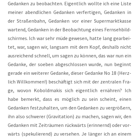
Gedan­ken zu beob­ach­ten. Eigent­lich woll­te ich eine Lis­te
mei­ner abend­li­chen Gedan­ken ver­fer­ti­gen, Gedan­ken in
der Stra­ßen­bahn, Gedan­ken vor einer Super­markt­kas­se
war­tend, Gedan­ken in der Beob­ach­tung eines Fern­seh­bild­
schir­mes. Ich war sehr müde gewe­sen, hat­te lang gear­bei­
tet, war, sagen wir, lang­sam mit dem Kopf, des­halb nicht
aus­rei­chend schnell, um sagen zu kön­nen, das war nun ein
Gedan­ke, der soeben abge­schlos­sen wur­de, nun beginnt
gera­de ein wei­te­rer Gedan­ke, die­ser Gedan­ke No 18 (Herz­
lich Will­kom­men!) beschäf­tigt sich mit der zen­tra­len Fra­
ge, wovon Kobold­ma­kis sich eigent­lich ernäh­ren? Ich
habe bemerkt, dass es mög­lich zu sein scheint, einen
Gedan­ken fest­zu­hal­ten, um den Gedan­ken zu ver­grö­ßern,
ihn also schwe­rer (Gra­vi­ta­ti­on) zu machen, sagen wir, den
Gedan­ken mit Zeit­räu­men rück­wärts (erin­nernd) oder vor­
wärts (spe­ku­lie­rend) zu ver­se­hen. Je län­ger ich an einem