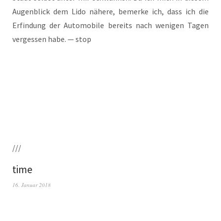
Augen­blick dem Lido nähe­re, bemer­ke ich, dass ich die
Erfin­dung der Auto­mo­bi­le bereits nach weni­gen Tagen
ver­ges­sen habe. — stop
///
time
16. Januar 2018