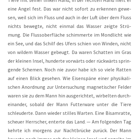
eine Angel fest. Das war nicht sofort zu erken­nen gewe­
sen, weil sich im Fluss und auch in der Luft über dem Fluss
nichts beweg­te, nicht ein­mal das Was­ser zeig­te Strö­
mung. Die Fluss­ober­flä­che schim­mer­te im Mond­licht wie
ein See, und das Schilf des Ufers schien von Win­den, nicht
von wil­dem Was­ser gebeugt. Da waren Schat­ten im Gras
der klei­nen Insel, hun­der­te vor­wärts oder rück­wärts sprin­
gen­de Sche­men. Noch nie zuvor habe ich so vie­le Rat­ten
auf einen Blick gese­hen. Wie Eisen­spä­ne einer phy­si­ka­li­
schen Anord­nung zur Unter­su­chung magne­ti­scher Fel­der
waren sie zu dem Mann hin aus­ge­rich­tet, wir­bel­ten durch­
ein­an­der, sobald der Mann Fut­ter­wa­re unter die Tie­re
schleu­der­te. Dann wie­der stil­les War­ten. Eine Bisam­rat­te,
scheu­er Herr­scher, enter­te das Land. — Am fol­gen­den Tag
kehr­te ich mor­gens zur Nacht­brü­cke zurück. Der Mann
kau­er­te noch immer nah der klei­nen Insel und angel­te im