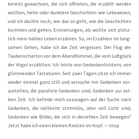
bereits gewach­sen, die sich öff­ne­ten, die erzählt wer­den
woll­ten, hel­le oder dunk­le­re Geschich­ten wie Lebe­we­sen,
und ich dach­te noch, wie das so geht, wie die Geschich­ten
kom­men und gehen, Erin­ne­run­gen, als woll­te sich plötz­
lich mein hal­bes Leben erzäh­len. So, im Erzäh­len im lang­
sa­men Gehen, habe ich die Zeit ver­ges­sen. Der Flug der
Tau­ben­schat­ten vor dem Abend­him­mel, die vom Luft­glück
der Vögel erzähl­ten. Ich hör­te von Gedan­ken­lich­tern, von
glim­men­den Tas­ta­tu­ren. Seit zwei Tagen sit­ze ich immer
wie­der ein­mal ganz still und ver­su­che mir Gedan­ken vor­
zu­stel­len, die par­al­le­le Gedan­ken sind, Gedan­ken zur sel­
ben Zeit. Ich befin­de mich sozu­sa­gen auf der Suche nach
Gedan­ken, die viel­leicht stimm­los, aber voll Licht sind,
Gedan­ken wie Bil­der, die sich in der­sel­ben Zeit bewe­gen?
Jetzt habe ich einen klei­nen Kno­ten im Kopf. — stop