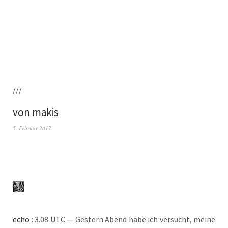
///
von makis
5. Februar 2017
echo
: 3.08 UTC — Ges­tern Abend habe ich ver­sucht, mei­ne