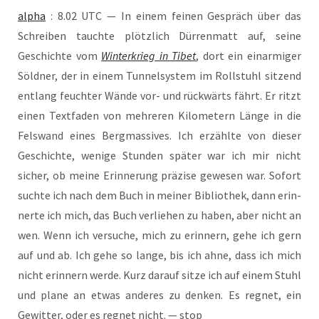
alpha
: 8.02 UTC — In einem fei­nen Gespräch über das
Schrei­ben tauch­te plötz­lich Dür­ren­matt auf, sei­ne
Geschich­te vom
Win­ter­krieg in Tibet
, dort ein ein­ar­mi­ger
Söld­ner, der in einem Tun­nel­sys­tem im Roll­stuhl sit­zend
ent­lang feuch­ter Wän­de vor- und rück­wärts fährt. Er ritzt
einen Text­fa­den von meh­re­ren Kilo­me­tern Län­ge in die
Fels­wand eines Berg­mas­si­ves. Ich erzähl­te von die­ser
Geschich­te, weni­ge Stun­den spä­ter war ich mir nicht
sicher, ob mei­ne Erin­ne­rung prä­zi­se gewe­sen war. Sofort
such­te ich nach dem Buch in mei­ner Biblio­thek, dann erin­
ner­te ich mich, das Buch ver­lie­hen zu haben, aber nicht an
wen. Wenn ich ver­su­che, mich zu erin­nern, gehe ich gern
auf und ab. Ich gehe so lan­ge, bis ich ahne, dass ich mich
nicht erin­nern wer­de. Kurz dar­auf sit­ze ich auf einem Stuhl
und pla­ne an etwas ande­res zu den­ken. Es reg­net, ein
Gewit­ter, oder es reg­net nicht. — stop