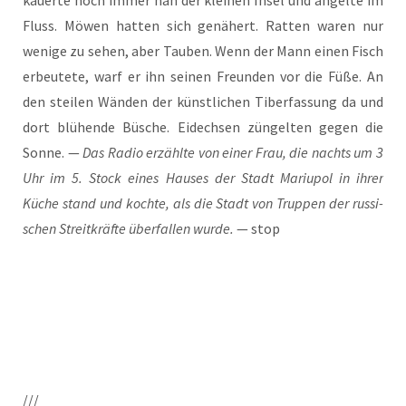
Fluss. Möwen hat­ten sich genä­hert. Rat­ten waren nur
weni­ge zu sehen, aber Tau­ben. Wenn der Mann einen Fisch
erbeu­te­te, warf er ihn sei­nen Freun­den vor die Füße. An
den stei­len Wän­den der künst­li­chen Tiber­fas­sung da und
dort blü­hen­de Büsche. Eidech­sen zün­gel­ten gegen die
Son­ne. —
Das Radio erzähl­te von einer Frau, die nachts um 3
Uhr im 5. Stock eines Hau­ses der Stadt Mariu­pol in ihrer
Küche stand und koch­te, als die Stadt von Trup­pen der rus­si­
schen Streit­kräf­te über­fal­len wur­de.
— stop
///