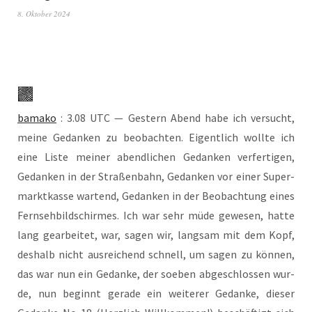
8. Oktober 2024
bamako
: 3.08 UTC — Ges­tern Abend habe ich ver­sucht,
mei­ne Gedan­ken zu beob­ach­ten. Eigent­lich woll­te ich
eine Lis­te mei­ner abend­li­chen Gedan­ken ver­fer­ti­gen,
Gedan­ken in der Stra­ßen­bahn, Gedan­ken vor einer Super­
markt­kas­se war­tend, Gedan­ken in der Beob­ach­tung eines
Fern­seh­bild­schir­mes. Ich war sehr müde gewe­sen, hat­te
lang gear­bei­tet, war, sagen wir, lang­sam mit dem Kopf,
des­halb nicht aus­rei­chend schnell, um sagen zu kön­nen,
das war nun ein Gedan­ke, der soeben abge­schlos­sen wur­
de, nun beginnt gera­de ein wei­te­rer Gedan­ke, die­ser