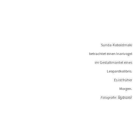
Sun­da-Kobold­ma­ki
betrach­tet einen Inarivogel
im Gestalt­man­tel eines
Leopardkolibris.
Es ist früher
Morgen.
Foto­gra­fie: ស្វែងយល់