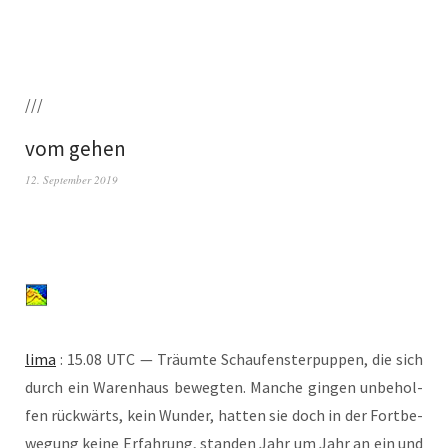
///
vom gehen
12. September 2019
lima
: 15.08 UTC — Träum­te Schau­fens­ter­pup­pen, die sich
durch ein Waren­haus beweg­ten. Man­che gin­gen unbe­hol­
fen rück­wärts, kein Wun­der, hat­ten sie doch in der Fort­be­
we­gung kei­ne Erfah­rung, stan­den Jahr um Jahr an ein und