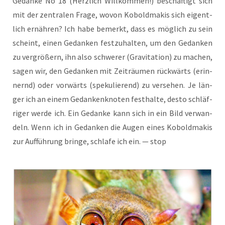
Gedan­ke No 18 (Herz­lich Will­kom­men!) beschäf­tigt sich
mit der zen­tra­len Fra­ge, wovon Kobold­ma­kis sich eigent­
lich ernäh­ren? Ich habe bemerkt, dass es mög­lich zu sein
scheint, einen Gedan­ken fest­zu­hal­ten, um den Gedan­ken
zu ver­grö­ßern, ihn also schwe­rer (Gra­vi­ta­ti­on) zu machen,
sagen wir, den Gedan­ken mit Zeit­räu­men rück­wärts (erin­
nernd) oder vor­wärts (spe­ku­lie­rend) zu ver­se­hen. Je län­
ger ich an einem Gedan­ken­kno­ten fest­hal­te, des­to schläf­
ri­ger wer­de ich. Ein Gedan­ke kann sich in ein Bild ver­wan­
deln. Wenn ich in Gedan­ken die Augen eines Kobold­ma­kis
zur Auf­füh­rung brin­ge, schla­fe ich ein. — stop