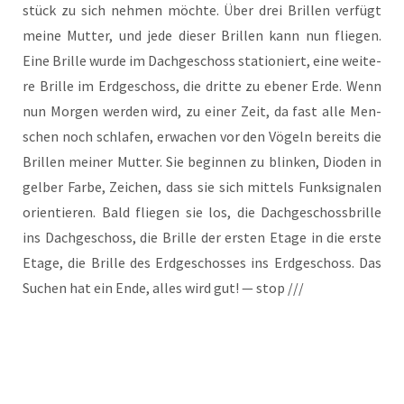
stück zu sich neh­men möch­te. Über drei Bril­len ver­fügt
mei­ne Mut­ter, und jede die­ser Bril­len kann nun flie­gen.
Eine Bril­le wur­de im Dach­ge­schoss sta­tio­niert, eine wei­te­
re Bril­le im Erd­ge­schoss, die drit­te zu ebe­ner Erde. Wenn
nun Mor­gen wer­den wird, zu einer Zeit, da fast alle Men­
schen noch schla­fen, erwa­chen vor den Vögeln bereits die
Bril­len mei­ner Mut­ter. Sie begin­nen zu blin­ken, Dioden in
gel­ber Far­be, Zei­chen, dass sie sich mit­tels Funk­si­gna­len
ori­en­tie­ren. Bald flie­gen sie los, die Dach­ge­schoss­bril­le
ins Dach­ge­schoss, die Bril­le der ers­ten Eta­ge in die ers­te
Eta­ge, die Bril­le des Erd­ge­schos­ses ins Erd­ge­schoss. Das
Suchen hat ein Ende, alles wird gut! — stop ///