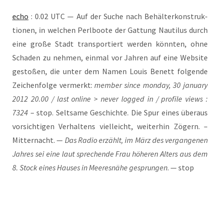
echo
: 0.02 UTC — Auf der Suche nach Behäl­ter­kon­struk­
tio­nen, in wel­chen Perl­boo­te der Gat­tung Nau­ti­lus durch
eine gro­ße Stadt trans­por­tiert wer­den könn­ten, ohne
Scha­den zu neh­men, ein­mal vor Jah­ren auf eine Web­site
gesto­ßen, die unter dem Namen Lou­is Benett fol­gen­de
Zei­chen­fol­ge ver­merkt:
mem­ber sin­ce mon­day, 30 janu­ary
2012 20.00 / last online > never log­ged in / pro­fi­le views :
7324
– stop. Selt­sa­me Geschich­te. Die Spur eines über­aus
vor­sich­ti­gen Ver­hal­tens viel­leicht, wei­ter­hin Zögern. –
Mit­ter­nacht. —
Das Radio erzählt, im März des ver­gan­ge­nen
Jah­res sei eine laut spre­chen­de Frau höhe­ren Alters aus dem
8. Stock eines Hau­ses in Mee­res­nä­he gesprun­gen
. — stop