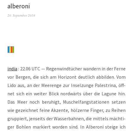
alberoni
20. September 2018
india
: 22.06 UTC — Regen­wind­tü­cher wan­dern in der Fer­ne
vor Ber­gen, die sich am Hori­zont deut­lich abbil­den. Vom
Lido aus, an der Meer­enge zur Insel­zun­ge Pal­estri­na, öff­
net sich ein wei­ter Blick nord­wärts über die Lagu­ne hin.
Das Meer noch beru­higt, Muschel­fang­sta­tio­nen set­zen
wie gezeich­net fei­ne Akzen­te, höl­zer­ne Fin­ger, zu Rei­hen
grup­piert, jen­seits der Was­ser­bah­nen, die mit­tels mäch­ti­
ger Boh­len mar­kiert wor­den sind. In Albe­ro­ni stei­ge ich