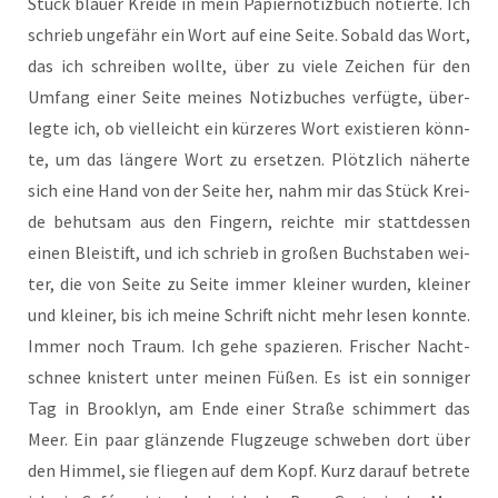
Stück blau­er Krei­de in mein Papier­no­tiz­buch notier­te. Ich
schrieb unge­fähr ein Wort auf eine Sei­te. Sobald das Wort,
das ich schrei­ben woll­te, über zu vie­le Zei­chen für den
Umfang einer Sei­te mei­nes Notiz­bu­ches ver­füg­te, über­
leg­te ich, ob viel­leicht ein kür­ze­res Wort exis­tie­ren könn­
te, um das län­ge­re Wort zu erset­zen. Plötz­lich näher­te
sich eine Hand von der Sei­te her, nahm mir das Stück Krei­
de behut­sam aus den Fin­gern, reich­te mir statt­des­sen
einen Blei­stift, und ich schrieb in gro­ßen Buch­sta­ben wei­
ter, die von Sei­te zu Sei­te immer klei­ner wur­den, klei­ner
und klei­ner, bis ich mei­ne Schrift nicht mehr lesen konn­te.
Immer noch Traum. Ich gehe spa­zie­ren. Fri­scher Nacht­
schnee knis­tert unter mei­nen Füßen. Es ist ein son­ni­ger
Tag in Brook­lyn, am Ende einer Stra­ße schim­mert das
Meer. Ein paar glän­zen­de Flug­zeu­ge schwe­ben dort über
den Him­mel, sie flie­gen auf dem Kopf. Kurz dar­auf betre­te