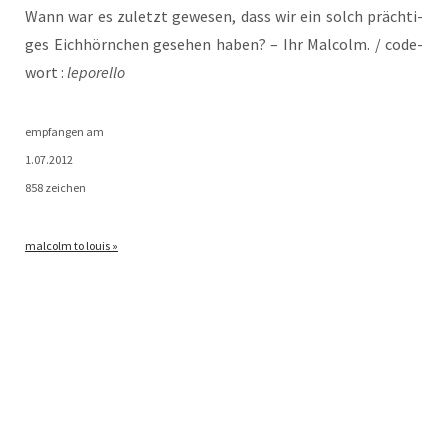
Wann war es zuletzt gewe­sen, dass wir ein solch präch­ti­
ges Eich­hörn­chen gese­hen haben? – Ihr Mal­colm. / code­
wort :
lepo­rel­lo
emp­fan­gen am
1.07.2012
858 zeichen
mal­colm to louis »