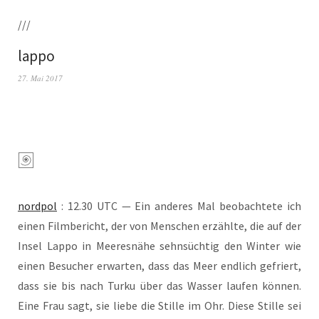
///
lappo
27. Mai 2017
nord­pol
: 12.30 UTC — Ein ande­res Mal beob­ach­te­te ich
einen Film­be­richt, der von Men­schen erzähl­te, die auf der
Insel Lap­po in Mee­res­nä­he sehn­süch­tig den Win­ter wie
einen Besu­cher erwar­ten, dass das Meer end­lich gefriert,
dass sie bis nach Tur­ku über das Was­ser lau­fen kön­nen.
Eine Frau sagt, sie lie­be die Stil­le im Ohr. Die­se Stil­le sei