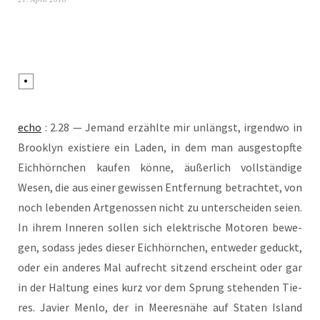
echo
: 2.28 — Jemand erzähl­te mir unlängst, irgend­wo in
Brook­lyn exis­tie­re ein Laden, in dem man aus­ge­stopf­te
Eich­hörn­chen kau­fen kön­ne, äußer­lich voll­stän­di­ge
Wesen, die aus einer gewis­sen Ent­fer­nung betrach­tet, von
noch leben­den Art­ge­nos­sen nicht zu unter­schei­den sei­en.
In ihrem Inne­ren sol­len sich elek­tri­sche Moto­ren bewe­
gen, sodass jedes die­ser Eich­hörn­chen, ent­we­der geduckt,
oder ein ande­res Mal auf­recht sit­zend erscheint oder gar
in der Hal­tung eines kurz vor dem Sprung ste­hen­den Tie­
res. Javier Men­lo, der in Mee­res­nä­he auf Sta­ten Island