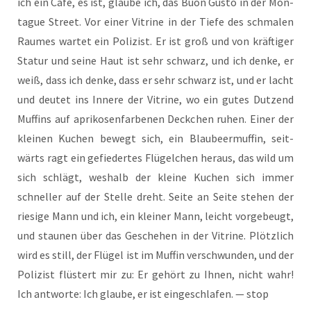
ich ein Café, es ist, glau­be ich, das Buon Gus­to in der Mon­
ta­gue Street. Vor einer Vitri­ne in der Tie­fe des schma­len
Rau­mes war­tet ein Poli­zist. Er ist groß und von kräf­ti­ger
Sta­tur und sei­ne Haut ist sehr schwarz, und ich den­ke, er
weiß, dass ich den­ke, dass er sehr schwarz ist, und er lacht
und deu­tet ins Inne­re der Vitri­ne, wo ein gutes Dut­zend
Muf­fins auf apri­ko­sen­far­be­nen Deck­chen ruhen. Einer der
klei­nen Kuchen bewegt sich, ein Blau­beer­muf­fin, seit­
wärts ragt ein gefie­der­tes Flü­gel­chen her­aus, das wild um
sich schlägt, wes­halb der klei­ne Kuchen sich immer
schnel­ler auf der Stel­le dreht. Sei­te an Sei­te ste­hen der
rie­si­ge Mann und ich, ein klei­ner Mann, leicht vor­ge­beugt,
und stau­nen über das Gesche­hen in der Vitri­ne. Plötz­lich
wird es still, der Flü­gel ist im Muf­fin ver­schwun­den, und der
Poli­zist flüs­tert mir zu: Er gehört zu Ihnen, nicht wahr!
Ich ant­wor­te: Ich glau­be, er ist ein­ge­schla­fen. — stop