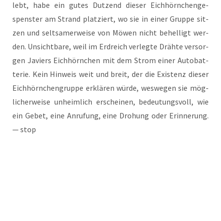
lebt, habe ein gutes Dut­zend die­ser Eich­hörn­chen­ge­
spens­ter am Strand plat­ziert, wo sie in einer Grup­pe sit­
zen und selt­sa­mer­wei­se von Möwen nicht behel­ligt wer­
den. Unsicht­ba­re, weil im Erd­reich ver­leg­te Dräh­te ver­sor­
gen Javiers Eich­hörn­chen mit dem Strom einer Auto­bat­
te­rie. Kein Hin­weis weit und breit, der die Exis­tenz die­ser
Eich­hörn­chen­grup­pe erklä­ren wür­de, wes­we­gen sie mög­
li­cher­wei­se unheim­lich erschei­nen, bedeu­tungs­voll, wie
ein Gebet, eine Anru­fung, eine Dro­hung oder Erin­ne­rung.
— stop