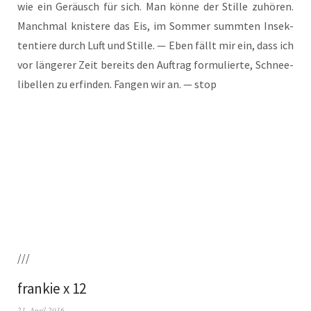
wie ein Geräusch für sich. Man kön­ne der Stil­le zuhö­ren.
Manch­mal knis­te­re das Eis, im Som­mer summ­ten Insek­
ten­tie­re durch Luft und Stil­le. — Eben fällt mir ein, dass ich
vor län­ge­rer Zeit bereits den Auf­trag for­mu­lier­te, Schnee­
li­bel­len zu erfin­den. Fan­gen wir an. — stop
///
frankie x 12
21. April 2016