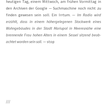
heu­ti­gen Tag, einem Mitt­woch, am frü­hen Vor­mit­tag in
den Archi­ven der Goog­le — Such­ma­schi­ne noch nicht zu
fin­den gewe­sen sein soll. Ein Irr­tum. —
Im Radio wird
erzählt, dass in einem höher­ge­le­ge­nen Stock­werk eines
Wohn­ge­bäu­des in der Stadt Mariu­pol in Mee­res­nä­he eine
bren­nen­de Frau hohen Alters in einem Ses­sel sit­zend beob­
ach­tet wor­den sein soll.
— stop
///