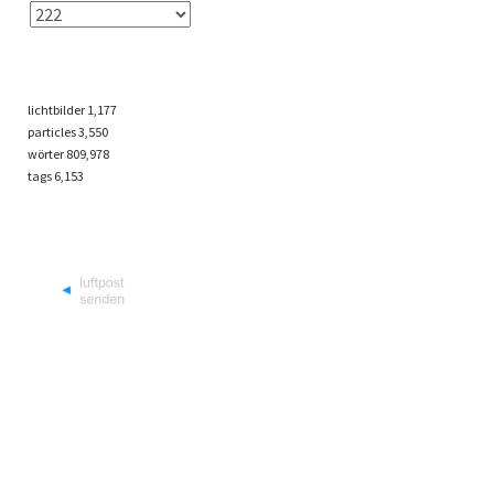
lichtbilder
1,177
particles
3,550
wörter 809,978
tags
6,153