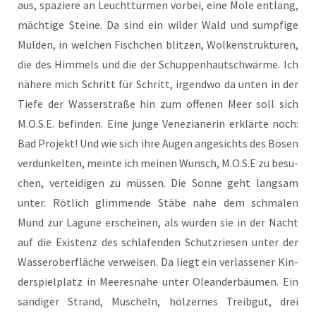
aus, spa­zie­re an Leucht­tür­men vor­bei, eine Mole ent­lang,
mäch­ti­ge Stei­ne. Da sind ein wil­der Wald und sump­fi­ge
Mul­den, in wel­chen Fisch­chen blit­zen, Wol­ken­struk­tu­ren,
die des Him­mels und die der Schup­pen­haut­schwär­me. Ich
nähe­re mich Schritt für Schritt, irgend­wo da unten in der
Tie­fe der Was­ser­stra­ße hin zum offe­nen Meer soll sich
M.O.S.E. befin­den. Eine jun­ge Vene­zia­ne­rin erklär­te noch:
Bad Pro­jekt! Und wie sich ihre Augen ange­sichts des Bösen
ver­dun­kel­ten, mein­te ich mei­nen Wunsch, M.O.S.E zu besu­
chen, ver­tei­di­gen zu müs­sen. Die Son­ne geht lang­sam
unter. Röt­lich glim­men­de Stä­be nahe dem schma­len
Mund zur Lagu­ne erschei­nen, als wür­den sie in der Nacht
auf die Exis­tenz des schla­fen­den Schutz­rie­sen unter der
Was­ser­ober­flä­che ver­wei­sen. Da liegt ein ver­las­se­ner Kin­
der­spiel­platz in Mee­res­nä­he unter Ole­an­der­bäu­men. Ein
san­di­ger Strand, Muscheln, höl­zer­nes Treib­gut, drei