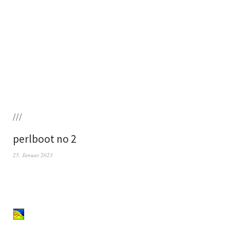
///
perlboot no 2
25. Januar 2023