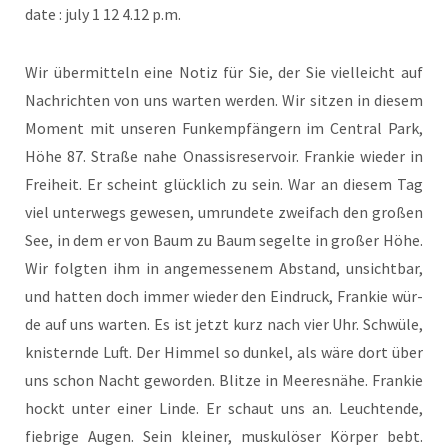
date : july 1 12 4.12 p.m.
Wir über­mit­teln eine Notiz für Sie, der Sie viel­leicht auf
Nach­rich­ten von uns war­ten wer­den. Wir sit­zen in die­sem
Moment mit unse­ren Funk­emp­fän­gern im Cen­tral Park,
Höhe 87. Stra­ße nahe Onass­is­re­ser­voir. Fran­kie wie­der in
Frei­heit. Er scheint glück­lich zu sein. War an die­sem Tag
viel unter­wegs gewe­sen, umrun­de­te zwei­fach den gro­ßen
See, in dem er von Baum zu Baum segel­te in gro­ßer Höhe.
Wir folg­ten ihm in ange­mes­se­nem Abstand, unsicht­bar,
und hat­ten doch immer wie­der den Ein­druck, Fran­kie wür­
de auf uns war­ten. Es ist jetzt kurz nach vier Uhr. Schwü­le,
knis­tern­de Luft. Der Him­mel so dun­kel, als wäre dort über
uns schon Nacht gewor­den. Blit­ze in Mee­res­nä­he. Fran­kie
hockt unter einer Lin­de. Er schaut uns an. Leuch­ten­de,
fieb­ri­ge Augen. Sein klei­ner, mus­ku­lö­ser Kör­per bebt.