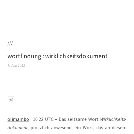
///
wortfindung : wirklichkeitsdokument
1. Juni 2022
oli­mam­bo
: 10.22 UTC – Das selt­sa­me Wort
Wirk­lich­keits­
do­ku­ment
, plötz­lich anwe­send, ein Wort, das an die­sem