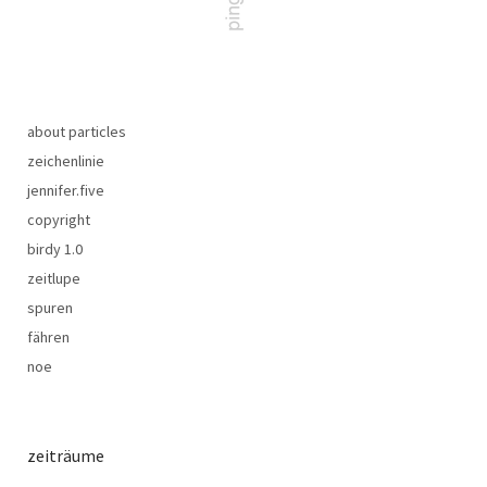
about particles
zeichenlinie
jennifer.five
copyright
birdy 1.0
zeitlupe
spuren
fähren
noe
zeiträume