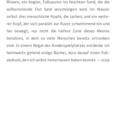
Möwen, ein Ang­ler, Fuß­spu­ren im feuch­ten Sand, die die
auf­kom­men­de Flut bald ver­schlin­gen wird. Im Was­ser
selbst drei mensch­li­che Köp­fe, die lachen, und ein wei­te­
rer Kopf, der sich par­al­lel zur Küs­te schwim­mend hin und
her bewegt, nur nicht die tie­fe­re Zone die­ses Mee­res
berüh­ren, in dem so vie­le Men­schen bereits ertrun­ken
sind. In einem Regal des Kin­der­spiel­plat­zes ent­de­cke ich
heim­wärts gehend eini­ge Bücher, kurz dar­auf einen Fuß­
ab­druck, den ich selbst hin­ter­las­sen haben könn­te. — stop