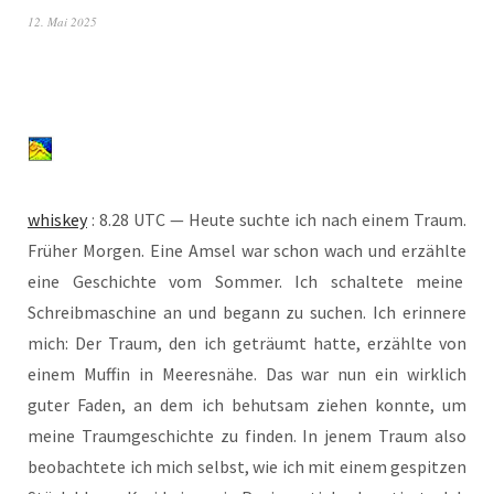
12. Mai 2025
whis­key
: 8.28 UTC — Heu­te such­te ich nach einem Traum.
Frü­her Mor­gen. Eine Amsel war schon wach und erzähl­te
eine Geschich­te vom Som­mer. Ich schal­te­te mei­ne
Schreib­ma­schi­ne an und begann zu suchen. Ich erin­ne­re
mich: Der Traum, den ich geträumt hat­te, erzähl­te von
einem Muf­fin in Mee­res­nä­he. Das war nun ein wirk­lich
guter Faden, an dem ich behut­sam zie­hen konn­te, um
mei­ne Traum­ge­schich­te zu fin­den. In jenem Traum also
beob­ach­te­te ich mich selbst, wie ich mit einem gespit­zen