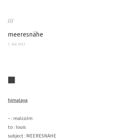
///
meeresnähe
1. Juli 2012
hima­la­ya
~ : malcolm
to : louis
sub­ject : MEERESNÄHE