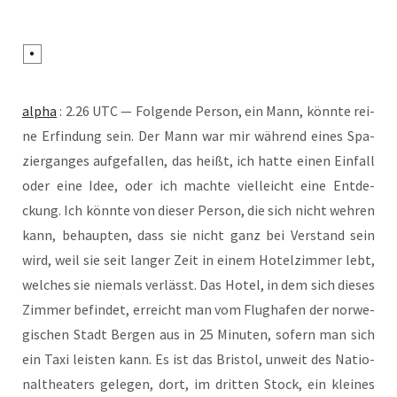
alpha
: 2.26 UTC — Fol­gen­de Per­son, ein Mann, könn­te rei­
ne Erfin­dung sein. Der Mann war mir wäh­rend eines Spa­
zier­gan­ges auf­ge­fal­len, das heißt, ich hat­te einen Ein­fall
oder eine Idee, oder ich mach­te viel­leicht eine Ent­de­
ckung. Ich könn­te von die­ser Per­son, die sich nicht weh­ren
kann, behaup­ten, dass sie nicht ganz bei Ver­stand sein
wird, weil sie seit lan­ger Zeit in einem Hotel­zim­mer lebt,
wel­ches sie nie­mals ver­lässt. Das Hotel, in dem sich die­ses
Zim­mer befin­det, erreicht man vom Flug­ha­fen der nor­we­
gi­schen Stadt Ber­gen aus in 25 Minu­ten, sofern man sich
ein Taxi leis­ten kann. Es ist das Bris­tol, unweit des Natio­
nal­thea­ters gele­gen, dort, im drit­ten Stock, ein klei­nes