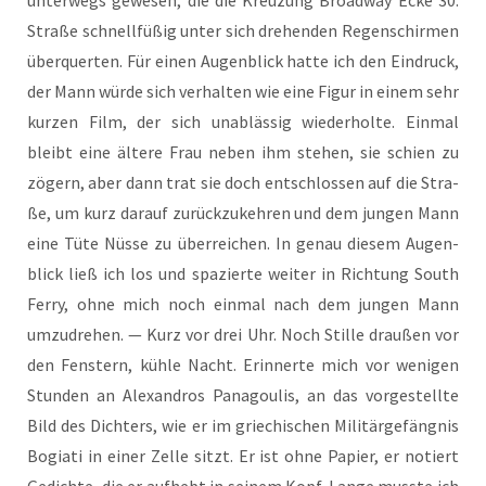
Stra­ße schnell­fü­ßig unter sich dre­hen­den Regen­schir­men
über­quer­ten. Für einen Augen­blick hat­te ich den Ein­druck,
der Mann wür­de sich ver­hal­ten wie eine Figur in einem sehr
kur­zen Film, der sich unab­läs­sig wie­der­hol­te. Ein­mal
bleibt eine älte­re Frau neben ihm ste­hen, sie schien zu
zögern, aber dann trat sie doch ent­schlos­sen auf die Stra­
ße, um kurz dar­auf zurück­zu­keh­ren und dem jun­gen Mann
eine Tüte Nüs­se zu über­rei­chen. In genau die­sem Augen­
blick ließ ich los und spa­zier­te wei­ter in Rich­tung South
Fer­ry, ohne mich noch ein­mal nach dem jun­gen Mann
umzu­dre­hen. — Kurz vor drei Uhr. Noch Stil­le drau­ßen vor
den Fens­tern, küh­le Nacht. Erin­ner­te mich vor weni­gen
Stun­den an Alex­an­dros Pana­gou­lis, an das vor­ge­stell­te
Bild des Dich­ters, wie er im grie­chi­schen Mili­tär­ge­fäng­nis
Bogia­ti in einer Zel­le sitzt. Er ist ohne Papier, er notiert
Gedich­te, die er auf­hebt in sei­nem Kopf. Lan­ge muss­te ich