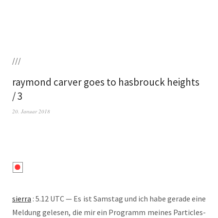
///
raymond carver goes to hasbrouck heights
/ 3
20. Januar 2018
sier­ra
: 5.12 UTC — Es ist Sams­tag und ich habe gera­de eine
Mel­dung gele­sen, die mir ein Pro­gramm mei­nes Par­tic­les-