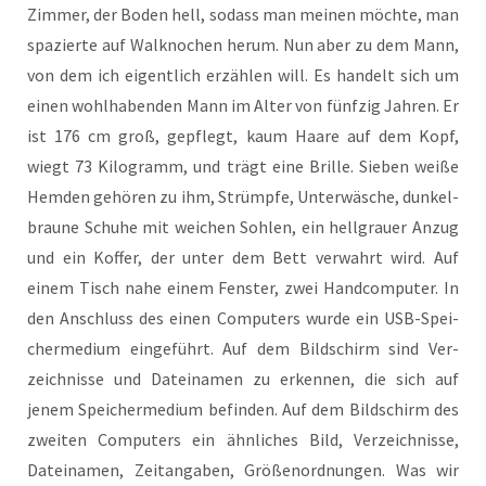
Zim­mer, der Boden hell, sodass man mei­nen möch­te, man
spa­zier­te auf Wal­kno­chen her­um. Nun aber zu dem Mann,
von dem ich eigent­lich erzäh­len will. Es han­delt sich um
einen wohl­ha­ben­den Mann im Alter von fünf­zig Jah­ren. Er
ist 176 cm groß, gepflegt, kaum Haa­re auf dem Kopf,
wiegt 73 Kilo­gramm, und trägt eine Bril­le. Sie­ben wei­ße
Hem­den gehö­ren zu ihm, Strümp­fe, Unter­wä­sche, dun­kel­
brau­ne Schu­he mit wei­chen Soh­len, ein hell­grau­er Anzug
und ein Kof­fer, der unter dem Bett ver­wahrt wird. Auf
einem Tisch nahe einem Fens­ter, zwei Hand­com­pu­ter. In
den Anschluss des einen Com­pu­ters wur­de ein USB-Spei­
cher­me­di­um ein­ge­führt. Auf dem Bild­schirm sind Ver­
zeich­nis­se und Datei­na­men zu erken­nen, die sich auf
jenem Spei­cher­me­di­um befin­den. Auf dem Bild­schirm des
zwei­ten Com­pu­ters ein ähn­li­ches Bild, Ver­zeich­nis­se,
Datei­na­men, Zeit­an­ga­ben, Grö­ßen­ord­nun­gen. Was wir