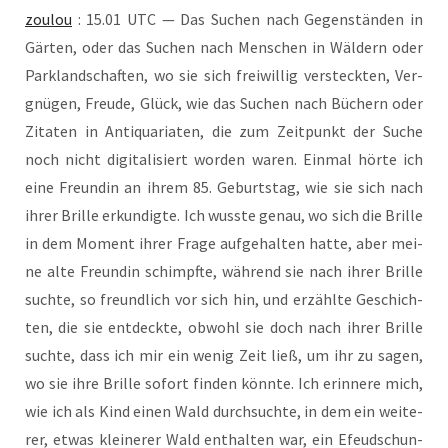
zou­lou
: 15.01 UTC — Das Suchen nach Gegen­stän­den in
Gär­ten, oder das Suchen nach Men­schen in Wäl­dern oder
Park­land­schaf­ten, wo sie sich frei­wil­lig ver­steck­ten, Ver­
gnü­gen, Freu­de, Glück, wie das Suchen nach Büchern oder
Zita­ten in Anti­qua­ria­ten, die zum Zeit­punkt der Suche
noch nicht digi­ta­li­siert wor­den waren. Ein­mal hör­te ich
eine Freun­din an ihrem 85. Geburts­tag, wie sie sich nach
ihrer Bril­le erkun­dig­te. Ich wuss­te genau, wo sich die Bril­le
in dem Moment ihrer Fra­ge auf­ge­hal­ten hat­te, aber mei­
ne alte Freun­din schimpf­te, wäh­rend sie nach ihrer Bril­le
such­te, so freund­lich vor sich hin, und erzähl­te Geschich­
ten, die sie ent­deck­te, obwohl sie doch nach ihrer Bril­le
such­te, dass ich mir ein wenig Zeit ließ, um ihr zu sagen,
wo sie ihre Bril­le sofort fin­den könn­te. Ich erin­ne­re mich,
wie ich als Kind einen Wald durch­such­te, in dem ein wei­te­
rer, etwas klei­ne­rer Wald ent­hal­ten war, ein Efeu­dschun­