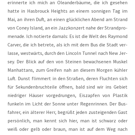
erin­ner­te ich mich an Ole­an­der­bäu­me, die ich gese­hen
hat­te in Has­b­rouck Heights an einem son­ni­gen Tag im
Mai, an ihren Duft, an einen glück­li­chen Abend am Strand
von Coney Island, an ein Jazz­kon­zert nahe der Strand­pro­
me­na­de. Ich notier­te damals: Es ist die Welt des Ray­mond
Car­ver, die ich betre­te, als ich mit dem Bus die Stadt ver­
las­se, west­wärts, durch den Lin­coln Tun­nel nach New Jer­
sey. Der Blick auf den von Stei­nen bewach­se­nen Mus­kel
Man­hat­tans, zum Grei­fen nah an die­sem Mor­gen küh­ler
Luft. Dunst flim­mert in den Stra­ßen, deren Fluch­ten sich
für Sekun­den­bruch­tei­le öff­nen, bald sind wir ins Gebiet
nied­ri­ger Häu­ser vor­ge­drun­gen, Eis­zap­fen von Plas­tik
fun­keln im Licht der Son­ne unter Regen­rin­nen. Der Bus­
fah­rer, ein älte­rer Herr, begrüßt jeden zustei­gen­den Gast
per­sön­lich, man kennt sich hier, man ist schwarz oder
weiß oder gelb oder braun, man ist auf dem Weg nach