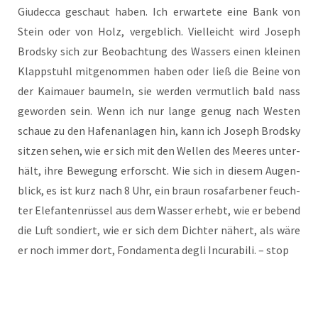
Giudec­ca geschaut haben. Ich erwar­tete eine Bank von
Stein oder von Holz, vergeb­lich. Viel­leicht wird Joseph
Brod­sky sich zur Beob­ach­tung des Was­sers einen klei­nen
Klapp­stuhl mitge­nommen haben oder ließ die Bei­ne von
der Kai­mau­er bau­meln, sie wer­den vermut­lich bald nass
gewor­den sein. Wenn ich nur lan­ge genug nach Wes­ten
schaue zu den Hafen­an­lagen hin, kann ich Joseph Brod­sky
sit­zen sehen, wie er sich mit den Wel­len des Mee­res unter­
hält, ihre Bewe­gung erforscht. Wie sich in die­sem Augen­
blick, es ist kurz nach 8 Uhr, ein braun rosa­far­be­ner feuch­
ter Elefan­ten­rüssel aus dem Was­ser erhebt, wie er bebend
die Luft son­diert, wie er sich dem Dich­ter nähert, als wäre
er noch immer dort, Fonda­menta degli Incura­bili. – stop