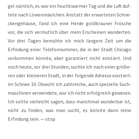
gel näm­lich, es war ein feucht­war­mer Tag und die Luft duf­
te­te nach Löwen­mäul­chen. Anstatt der erwar­te­ten Schne­
cken­ge­häu­se, fand ich eine Her­de gold­brau­ner Frö­sche
vor, die sich ver­mut­lich über mein Erschei­nen wun­der­ten.
Vor drei Tagen bemüh­te ich mich län­ge­re Zeit um die
Erfin­dung einer Tele­fon­num­mer, die in der Stadt Chi­ca­go
vor­kom­men könn­te, aber garan­tiert nicht exis­tiert. Und
noch heu­te, vor drei Stun­den, such­te ich nach einer grö­ße­
ren oder klei­ne­ren Stadt, in der fol­gen­de Adres­se exis­tiert:
im Schnee 10. Obwohl ich zahl­rei­che, auch spe­zi­el­le Such­
ma­schi­nen ver­wen­de­te, war ich nicht erfolg­reich gewe­sen.
Ich soll­te viel­leicht sagen, dass manch­mal wun­der­bar ist,
nicht zu fin­den, was man sucht, es könn­te dann rei­ne
Erfin­dung sein. — stop