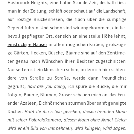
Has­b­rouck Heights, eine hal­be Stun­de Zeit, des­halb liest
man in der Zei­tung, schläft oder schaut auf die Land­schaft,
auf ros­ti­ge Brü­cken­rie­sen, die flach über die sump­fi­ge
Gegend füh­ren. Und schon sind wir ange­kom­men, ein lie­
be­voll gepfleg­ter Ort, der sich an eine stei­le Höhe lehnt,
ein­stö­cki­ge Häu­ser
in allen mög­li­chen Far­ben, groß­zü­gi­
ge Gär­ten, Hecken, Büsche, Bäu­me sind auf den Zen­ti­me­
ter genau nach Wün­schen ihrer Besit­zer zuge­schnit­ten.
Nur sel­ten ist ein Mensch zu sehen, in dem ich hier schlen­
de­re von Stra­ße zu Stra­ße, wer­de dann freund­lichst
gegrüßt,
how are you doing
, ich spü­re die Bli­cke, die mir
fol­gen, Bäu­me, Blu­men, Grä­ser schau­en mich an, das Feu­
er der Aza­leen, Eich­hörn­chen stür­men über sanft geneig­te
Dächer:
Habt ihr ihn schon gese­hen, die­sen frem­den Mann
mit sei­ner Pola­roid­ka­me­ra, die­sen Mann ohne Arme! Gleich
wird er ein Bild von uns neh­men, wird klin­geln, wird sagen: