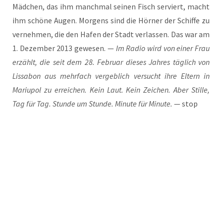
Mäd­chen, das ihm manch­mal sei­nen Fisch ser­viert, macht
ihm schö­ne Augen. Mor­gens sind die Hör­ner der Schif­fe zu
ver­neh­men, die den Hafen der Stadt ver­las­sen. Das war am
1. Dezem­ber 2013 gewe­sen. —
Im Radio wird von einer Frau
erzählt, die seit dem 28. Febru­ar die­ses Jah­res täg­lich von
Lis­sa­bon aus mehr­fach ver­geb­lich ver­sucht ihre Eltern in
Mariu­pol zu errei­chen. Kein Laut. Kein Zei­chen. Aber Stil­le,
Tag für Tag. Stun­de um Stun­de. Minu­te für Minu­te.
— stop