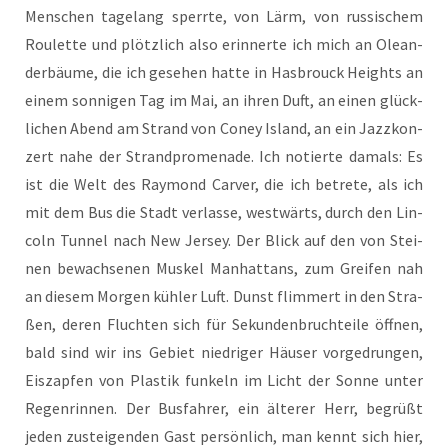
Men­schen tage­lang sperr­te, von Lärm, von rus­si­schem
Rou­lette und plötz­lich also erin­ner­te ich mich an Ole­an­
der­bäu­me, die ich gese­hen hat­te in Has­b­rouck Heights an
einem son­ni­gen Tag im Mai, an ihren Duft, an einen glück­
li­chen Abend am Strand von Coney Island, an ein Jazz­kon­
zert nahe der Strand­pro­me­na­de. Ich notier­te damals: Es
ist die Welt des Ray­mond Car­ver, die ich betre­te, als ich
mit dem Bus die Stadt ver­las­se, west­wärts, durch den Lin­
coln Tun­nel nach New Jer­sey. Der Blick auf den von Stei­
nen bewach­se­nen Mus­kel Man­hat­tans, zum Grei­fen nah
an die­sem Mor­gen küh­ler Luft. Dunst flim­mert in den Stra­
ßen, deren Fluch­ten sich für Sekun­den­bruch­tei­le öff­nen,
bald sind wir ins Gebiet nied­ri­ger Häu­ser vor­ge­drun­gen,
Eis­zap­fen von Plas­tik fun­keln im Licht der Son­ne unter
Regen­rin­nen. Der Bus­fah­rer, ein älte­rer Herr, begrüßt
jeden zustei­gen­den Gast per­sön­lich, man kennt sich hier,