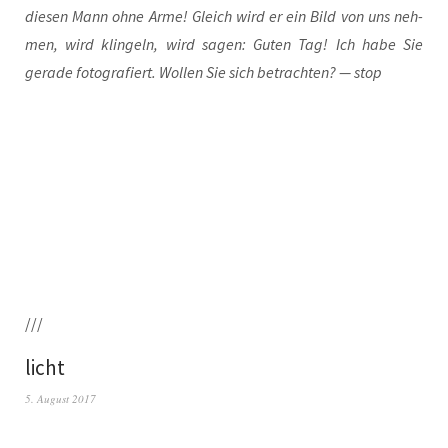
die­sen Mann ohne Arme! Gleich wird er ein Bild von uns neh­
men, wird klin­geln, wird sagen: Guten Tag! Ich habe Sie
gera­de foto­gra­fiert. Wol­len Sie sich betrach­ten? — stop
///
licht
5. August 2017