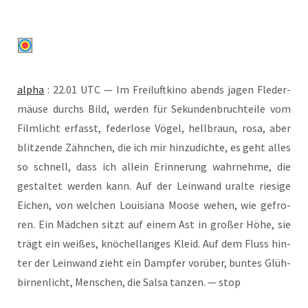
alpha
: 22.01 UTC — Im Frei­luft­ki­no abends jagen Fle­der­
mäu­se durchs Bild, wer­den für Sekun­den­bruch­tei­le vom
Film­licht erfasst, feder­lo­se Vögel, hell­braun, rosa, aber
blit­zen­de Zähn­chen, die ich mir hin­zu­dich­te, es geht alles
so schnell, dass ich allein Erin­ne­rung wahr­neh­me, die
gestal­tet wer­den kann. Auf der Lein­wand uralte rie­si­ge
Eichen, von wel­chen Loui­sia­na Moo­se wehen, wie gefro­
ren. Ein Mäd­chen sitzt auf einem Ast in gro­ßer Höhe, sie
trägt ein wei­ßes, knö­chel­lan­ges Kleid. Auf dem Fluss hin­
ter der Lein­wand zieht ein Damp­fer vor­über, bun­tes Glüh­
bir­nen­licht, Men­schen, die Sal­sa tan­zen. — stop