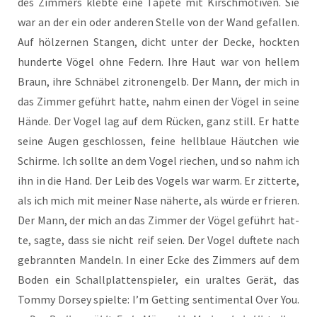
des Zim­mers kleb­te eine Tape­te mit Kirsch­mo­ti­ven. Sie
war an der ein oder ande­ren Stel­le von der Wand gefal­len.
Auf höl­zer­nen Stan­gen, dicht unter der Decke, hock­ten
hun­der­te Vögel ohne Federn. Ihre Haut war von hel­lem
Braun, ihre Schnä­bel zitro­nen­gelb. Der Mann, der mich in
das Zim­mer geführt hat­te, nahm einen der Vögel in sei­ne
Hän­de. Der Vogel lag auf dem Rücken, ganz still. Er hat­te
sei­ne Augen geschlos­sen, fei­ne hell­blaue Häut­chen wie
Schir­me. Ich soll­te an dem Vogel rie­chen, und so nahm ich
ihn in die Hand. Der Leib des Vogels war warm. Er zit­ter­te,
als ich mich mit mei­ner Nase näher­te, als wür­de er frie­ren.
Der Mann, der mich an das Zim­mer der Vögel geführt hat­
te, sag­te, dass sie nicht reif sei­en. Der Vogel duf­te­te nach
gebrann­ten Man­deln. In einer Ecke des Zim­mers auf dem
Boden ein Schall­plat­ten­spie­ler, ein uraltes Gerät, das
Tom­my Dor­sey spiel­te: I’m Get­ting sen­ti­men­tal Over You.