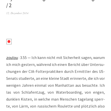
/ 2
12. Dezember 2014
zou­lou
: 3.55 — Ich kann nicht mit Sicher­heit sagen, war­um
ich mich ges­tern, wäh­rend ich einen Bericht über Unter­su­
chun­gen der CIA-Fol­ter­prak­ti­ken durch Ermitt­ler des US-
Senats stu­dier­te, an eine klei­ne Stadt erin­ner­te, die ich vor
weni­gen Jah­ren ein­mal von Man­hat­tan aus besuch­te. Ich
las von Schlaf­ent­zug, von Water­boar­ding, von engen,
dunk­len Kis­ten, in wel­che man Men­schen tage­lang sperr­
te, von Lärm, von rus­si­schem Rou­lette und plötz­lich also