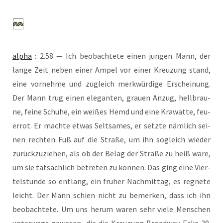
alpha
: 2.58 — Ich beob­ach­te­te einen jun­gen Mann, der
lan­ge Zeit neben einer Ampel vor einer Kreu­zung stand,
eine vor­neh­me und zugleich merk­wür­di­ge Erschei­nung.
Der Mann trug einen ele­gan­ten, grau­en Anzug, hell­brau­
ne, fei­ne Schu­he, ein wei­ßes Hemd und eine Kra­wat­te, feu­
er­rot. Er mach­te etwas Selt­sa­mes, er setz­te näm­lich sei­
nen rech­ten Fuß auf die Stra­ße, um ihn sogleich wie­der
zurück­zu­zie­hen, als ob der Belag der Stra­ße zu heiß wäre,
um sie tat­säch­lich betre­ten zu kön­nen. Das ging eine Vier­
tel­stun­de so ent­lang, ein frü­her Nach­mit­tag, es reg­ne­te
leicht. Der Mann schien nicht zu bemer­ken, dass ich ihn
beob­ach­te­te. Um uns her­um waren sehr vie­le Men­schen
unter­wegs gewe­sen, die die Kreu­zung Broad­way Ecke 30.