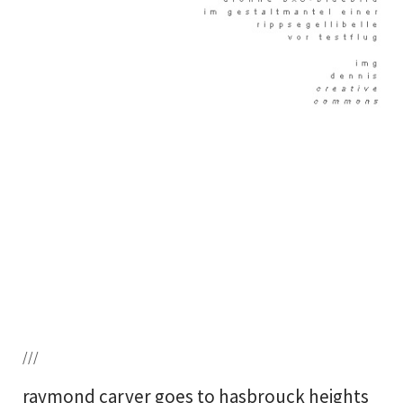
///
raymond carver goes to hasbrouck heights