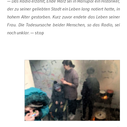
—
Das Radio erzählt, Ende März sei in Mariu­pol ein His­to­ri­ker,
der zu sei­ner gelieb­ten Stadt ein Leben lang notiert hat­te, in
hohem Alter gestor­ben. Kurz zuvor ende­te das Leben sei­ner
Frau. Die Todes­ur­sa­che bei­der Men­schen, so das Radio, sei
noch unklar
. — stop