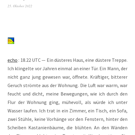
25. Oktober 2022
echo
: 18.22 UTC — Ein düs­te­res Haus, eine düs­te­re Trep­pe.
Ich klin­gel­te vor Jah­ren ein­mal an einer Tür. Ein Mann, der
nicht ganz jung gewe­sen war, öff­ne­te. Kräf­ti­ger, bit­te­rer
Geruch ström­te aus der Woh­nung. Die Luft war warm, war
feucht und dicht, mei­ne Bewe­gun­gen, wie ich durch den
Flur der Woh­nung ging, mühe­voll, als wür­de ich unter
Was­ser lau­fen. Ich trat in ein Zim­mer, ein Tisch, ein Sofa,
zwei Stüh­le, kei­ne Vor­hän­ge vor den Fens­tern, hin­ter den
Schei­ben Kas­ta­ni­en­bäu­me, die blüh­ten. An den Wän­den