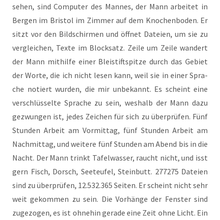
sehen, sind Com­pu­ter des Man­nes, der Mann arbei­tet in
Ber­gen im Bris­tol im Zim­mer auf dem Kno­chen­bo­den. Er
sitzt vor den Bild­schir­men und öff­net Datei­en, um sie zu
ver­glei­chen, Tex­te im Block­satz. Zei­le um Zei­le wan­dert
der Mann mit­hil­fe einer Blei­stift­spit­ze durch das Gebiet
der Wor­te, die ich nicht lesen kann, weil sie in einer Spra­
che notiert wur­den, die mir unbe­kannt. Es scheint eine
ver­schlüs­sel­te Spra­che zu sein, wes­halb der Mann dazu
gezwun­gen ist, jedes Zei­chen für sich zu über­prü­fen. Fünf
Stun­den Arbeit am Vor­mit­tag, fünf Stun­den Arbeit am
Nach­mit­tag, und wei­te­re fünf Stun­den am Abend bis in die
Nacht. Der Mann trinkt Tafel­was­ser, raucht nicht, und isst
gern Fisch, Dorsch, See­teu­fel, Stein­butt. 277275 Datei­en
sind zu über­prü­fen, 12.532.365 Sei­ten. Er scheint nicht sehr
weit gekom­men zu sein. Die Vor­hän­ge der Fens­ter sind
zuge­zo­gen, es ist ohne­hin gera­de eine Zeit ohne Licht. Ein