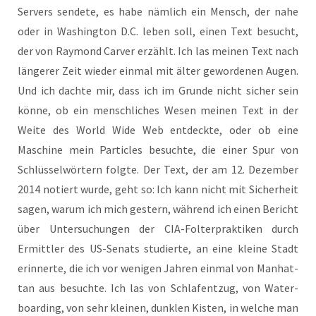
Ser­vers sen­de­te, es habe näm­lich ein Mensch, der nahe
oder in Washing­ton D.C. leben soll, einen Text besucht,
der von Ray­mond Car­ver erzählt. Ich las mei­nen Text nach
län­ge­rer Zeit wie­der ein­mal mit älter gewor­de­nen Augen.
Und ich dach­te mir, dass ich im Grun­de nicht sicher sein
kön­ne, ob ein mensch­li­ches Wesen mei­nen Text in der
Wei­te des World Wide Web ent­deck­te, oder ob eine
Maschi­ne mein Par­tic­les besuch­te, die einer Spur von
Schlüs­sel­wör­tern folg­te. Der Text, der am 12. Dezem­ber
2014 notiert wur­de, geht so: Ich kann nicht mit Sicher­heit
sagen, war­um ich mich ges­tern, wäh­rend ich einen Bericht
über Unter­su­chun­gen der CIA-Fol­ter­prak­ti­ken durch
Ermitt­ler des US-Senats stu­dier­te, an eine klei­ne Stadt
erin­ner­te, die ich vor weni­gen Jah­ren ein­mal von Man­hat­
tan aus besuch­te. Ich las von Schlaf­ent­zug, von Water­
boar­ding, von sehr klei­nen, dunk­len Kis­ten, in wel­che man