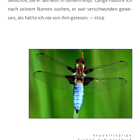
nach sei­nem Namen suchen, er war ver­schwun­den gewe­
sen, als hät­te ich nie von ihm gele­sen. — stop