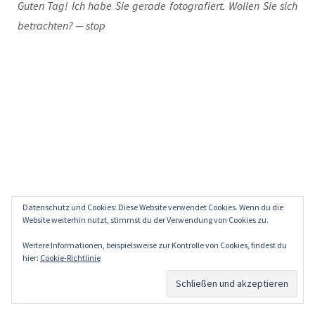
Guten Tag! Ich habe Sie gera­de foto­gra­fiert. Wol­len Sie sich
betrach­ten? — stop
///
Datenschutz und Cookies: Diese Website verwendet Cookies. Wenn du die
Website weiterhin nutzt, stimmst du der Verwendung von Cookies zu.
mohn
Weitere Informationen, beispielsweise zur Kontrolle von Cookies, findest du
8. Juli 2014
hier:
Cookie-Richtlinie