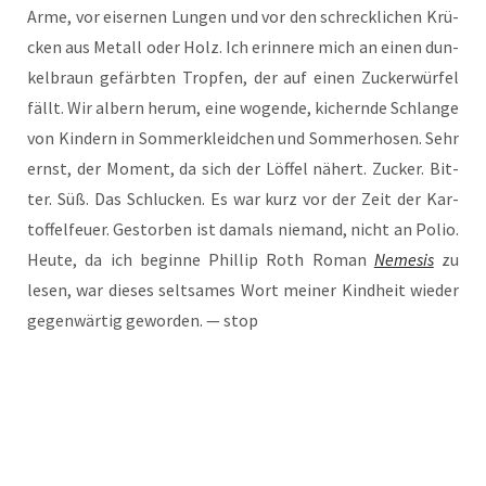
Arme, vor eiser­nen Lun­gen und vor den schreck­li­chen Krü­
cken aus Metall oder Holz. Ich erin­ne­re mich an einen dun­
kel­braun gefärb­ten Trop­fen, der auf einen Zucker­wür­fel
fällt. Wir albern her­um, eine wogen­de, kichern­de Schlan­ge
von Kin­dern in Som­mer­kleid­chen und Som­mer­ho­sen. Sehr
ernst, der Moment, da sich der Löf­fel nähert. Zucker. Bit­
ter. Süß. Das Schlu­cken. Es war kurz vor der Zeit der Kar­
tof­fel­feu­er. Gestor­ben ist damals nie­mand, nicht an Polio.
Heu­te, da ich begin­ne Phil­lip Roth Roman
Neme­sis
zu
lesen, war die­ses selt­sa­mes Wort mei­ner Kind­heit wie­der
gegen­wär­tig gewor­den. — stop