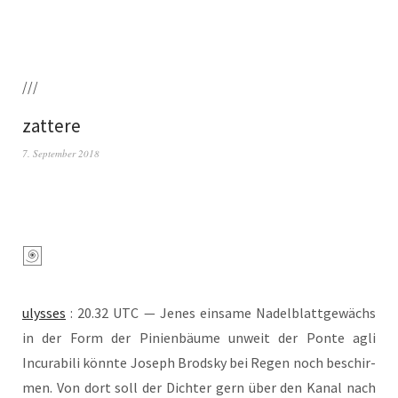
///
zattere
7. September 2018
ulys­ses
: 20.32 UTC — Jenes ein­sa­me Nadel­blatt­ge­wächs
in der Form der Pini­en­bäume unweit der Pon­te agli
Incura­bili könn­te Joseph Brod­sky bei Regen noch beschir­
men. Von dort soll der Dich­ter gern über den Kanal nach