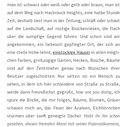
man ist schwarz oder weiß oder gelb oder braun, man ist
auf dem Weg nach Has­b­rouck Heights, eine hal­be Stun­de
Zeit, des­halb liest man in der Zei­tung, schläft oder schaut
auf die Land­schaft, auf ros­ti­ge Brü­cken­rie­sen, die flach
über die sump­fi­ge Gegend füh­ren. Und schon sind wir
ange­kom­men, ein lie­be­voll gepfleg­ter Ort, der sich an
eine stei­le Höhe lehnt,
ein­stö­cki­ge Häu­ser
in allen mög­li­
chen Far­ben, groß­zü­gi­ge Gär­ten, Hecken, Büsche, Bäu­me
sind auf den Zen­ti­me­ter genau nach Wün­schen ihrer
Besit­zer zuge­schnit­ten. Nur sel­ten ist ein Mensch zu
sehen, in dem ich hier schlen­de­re von Stra­ße zu Stra­ße,
wer­de dann freund­lichst gegrüßt,
how are you doing
, ich
spü­re die Bli­cke, die mir fol­gen, Bäu­me, Blu­men, Grä­ser
schau­en mich an, das Feu­er der Aza­leen, Eich­hörn­chen
stür­men über sanft geneig­te Dächer:
Habt ihr ihn schon
gese­hen, die­sen frem­den Mann mit sei­ner Pola­roid­ka­me­ra,