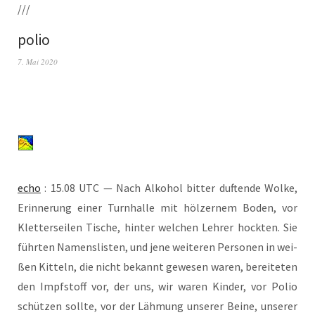
///
polio
7. Mai 2020
echo
: 15.08 UTC — Nach Alko­hol bit­ter duf­ten­de Wol­ke,
Erin­ne­rung einer Turn­hal­le mit höl­zer­nem Boden, vor
Klet­ter­sei­len Tische, hin­ter wel­chen Leh­rer hock­ten. Sie
führ­ten Namens­lis­ten, und jene wei­te­ren Per­so­nen in wei­
ßen Kit­teln, die nicht bekannt gewe­sen waren, berei­te­ten
den Impf­stoff vor, der uns, wir waren Kin­der, vor Polio
schüt­zen soll­te, vor der Läh­mung unse­rer Bei­ne, unse­rer