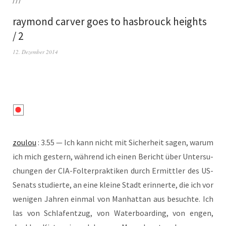
raymond carver goes to hasbrouck heights
/ 2
12. Dezember 2014
zou­lou
: 3.55 — Ich kann nicht mit Sicher­heit sagen, war­um
ich mich ges­tern, wäh­rend ich einen Bericht über Unter­su­
chun­gen der CIA-Fol­ter­prak­ti­ken durch Ermitt­ler des US-
Senats stu­dier­te, an eine klei­ne Stadt erin­ner­te, die ich vor
weni­gen Jah­ren ein­mal von Man­hat­tan aus besuch­te. Ich
las von Schlaf­ent­zug, von Water­boar­ding, von engen,