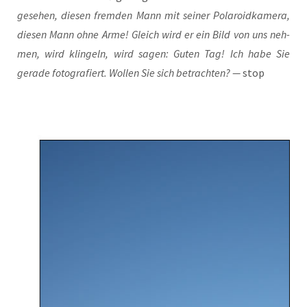
gese­hen, die­sen frem­den Mann mit sei­ner Pola­roid­ka­me­ra,
die­sen Mann ohne Arme! Gleich wird er ein Bild von uns neh­
men, wird klin­geln, wird sagen: Guten Tag! Ich habe Sie
gera­de foto­gra­fiert. Wol­len Sie sich betrach­ten? —
stop