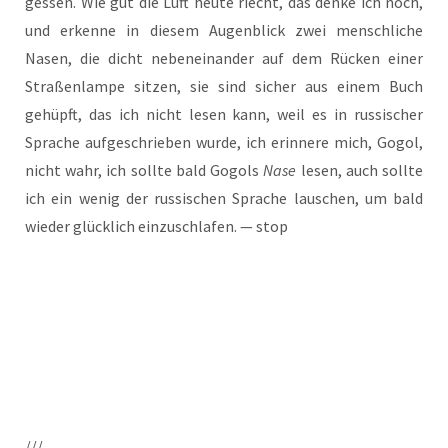
ges­sen. Wie gut die Luft heu­te riecht, das den­ke ich noch,
und erken­ne in die­sem Augen­blick zwei mensch­li­che
Nasen, die dicht neben­ein­an­der auf dem Rücken einer
Stra­ßen­lam­pe sit­zen, sie sind sicher aus einem Buch
gehüpft, das ich nicht lesen kann, weil es in rus­si­scher
Spra­che auf­ge­schrie­ben wur­de, ich erin­ne­re mich, Gogol,
nicht wahr, ich soll­te bald Gogols
Nase
lesen, auch soll­te
ich ein wenig der rus­si­schen Spra­che lau­schen, um bald
wie­der glück­lich ein­zu­schla­fen. — stop
///