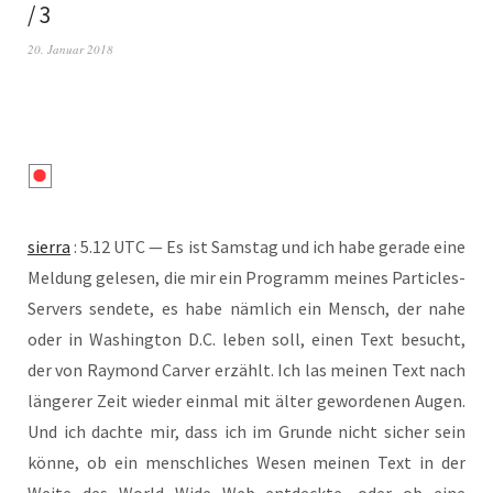
/ 3
20. Januar 2018
sier­ra
: 5.12 UTC — Es ist Sams­tag und ich habe gera­de eine
Mel­dung gele­sen, die mir ein Pro­gramm mei­nes Par­tic­les-
Ser­vers sen­de­te, es habe näm­lich ein Mensch, der nahe
oder in Washing­ton D.C. leben soll, einen Text besucht,
der von Ray­mond Car­ver erzählt. Ich las mei­nen Text nach
län­ge­rer Zeit wie­der ein­mal mit älter gewor­de­nen Augen.
Und ich dach­te mir, dass ich im Grun­de nicht sicher sein
kön­ne, ob ein mensch­li­ches Wesen mei­nen Text in der