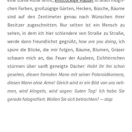
eine stei­le Höhe lehnt,
ein­stö­cki­ge Häu­ser
in allen mög­li­
chen Far­ben, groß­zü­gi­ge Gär­ten, Hecken, Büsche, Bäu­me
sind auf den Zen­ti­me­ter genau nach Wün­schen ihrer
Besit­zer zuge­schnit­ten. Nur sel­ten ist ein Mensch zu
sehen, in dem ich hier schlen­de­re von Stra­ße zu Stra­ße,
wer­de dann freund­lichst gegrüßt,
how are you doing
, ich
spü­re die Bli­cke, die mir fol­gen, Bäu­me, Blu­men, Grä­ser
schau­en mich an, das Feu­er der Aza­leen, Eich­hörn­chen
stür­men über sanft geneig­te Dächer:
Habt ihr ihn schon
gese­hen, die­sen frem­den Mann mit sei­ner Pola­roid­ka­me­ra,
die­sen Mann ohne Arme! Gleich wird er ein Bild von uns neh­
men, wird klin­geln, wird sagen: Guten Tag! Ich habe Sie
gera­de foto­gra­fiert. Wol­len Sie sich betrach­ten? — stop