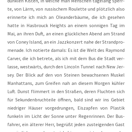
dunk­len Kis­ten, in wel­che man Men­schen tage­lang sperr­
te, von Lärm, von rus­si­schem Rou­lette und plötz­lich also
erin­ner­te ich mich an Ole­an­der­bäu­me, die ich gese­hen
hat­te in Has­b­rouck Heights an einem son­ni­gen Tag im
Mai, an ihren Duft, an einen glück­li­chen Abend am Strand
von Coney Island, an ein Jazz­kon­zert nahe der Strand­pro­
me­na­de. Ich notier­te damals: Es ist die Welt des Ray­mond
Car­ver, die ich betre­te, als ich mit dem Bus die Stadt ver­
las­se, west­wärts, durch den Lin­coln Tun­nel nach New Jer­
sey. Der Blick auf den von Stei­nen bewach­se­nen Mus­kel
Man­hat­tans, zum Grei­fen nah an die­sem Mor­gen küh­ler
Luft. Dunst flim­mert in den Stra­ßen, deren Fluch­ten sich
für Sekun­den­bruch­tei­le öff­nen, bald sind wir ins Gebiet
nied­ri­ger Häu­ser vor­ge­drun­gen, Eis­zap­fen von Plas­tik
fun­keln im Licht der Son­ne unter Regen­rin­nen. Der Bus­
fah­rer, ein älte­rer Herr, begrüßt jeden zustei­gen­den Gast