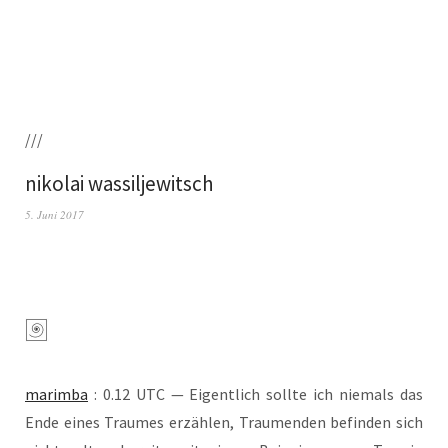
///
nikolai wassiljewitsch
5. Juni 2017
marim­ba
: 0.12 UTC — Eigent­lich soll­te ich nie­mals das
Ende eines Trau­mes erzäh­len, Trau­men­den befin­den sich