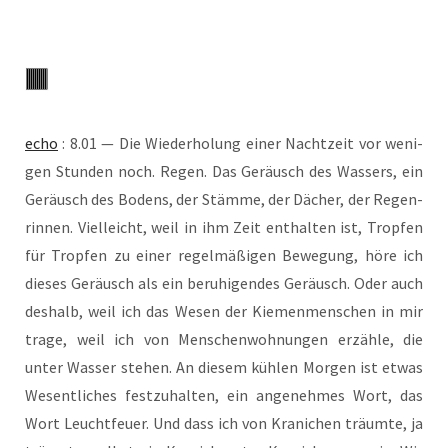
echo
: 8.01 — Die Wie­der­ho­lung einer Nacht­zeit vor weni­
gen Stun­den noch. Regen. Das Geräusch des Was­sers, ein
Geräusch des Bodens, der Stäm­me, der Dächer, der Regen­
rin­nen. Viel­leicht, weil in ihm Zeit ent­hal­ten ist, Trop­fen
für Trop­fen zu einer regel­mä­ßi­gen Bewe­gung, höre ich
die­ses Geräusch als ein beru­hi­gen­des Geräusch. Oder auch
des­halb, weil ich das Wesen der Kie­men­men­schen in mir
tra­ge, weil ich von Men­schen­woh­nun­gen erzäh­le, die
unter Was­ser ste­hen. An die­sem küh­len Mor­gen ist etwas
Wesent­li­ches fest­zu­hal­ten, ein ange­neh­mes Wort, das
Wort Leucht­feu­er. Und dass ich von Kra­ni­chen träum­te, ja