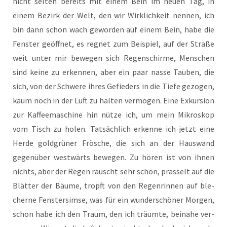
nicht sel­ten bereits mit einem Bein im neu­en Tag, in
einem Bezirk der Welt, den wir Wirk­lich­keit nen­nen, ich
bin dann schon wach gewor­den auf einem Bein, habe die
Fens­ter geöff­net, es reg­net zum Bei­spiel, auf der Stra­ße
weit unter mir bewe­gen sich Regen­schir­me, Men­schen
sind kei­ne zu erken­nen, aber ein paar nas­se Tau­ben, die
sich, von der Schwe­re ihres Gefie­ders in die Tie­fe gezo­gen,
kaum noch in der Luft zu hal­ten ver­mö­gen. Eine Exkur­si­on
zur Kaf­fee­ma­schi­ne hin nüt­ze ich, um mein Mikro­skop
vom Tisch zu holen. Tat­säch­lich erken­ne ich jetzt eine
Her­de gold­grü­ner Frö­sche, die sich an der Haus­wand
gegen­über west­wärts bewe­gen. Zu hören ist von ihnen
nichts, aber der Regen rauscht sehr schön, pras­selt auf die
Blät­ter der Bäu­me, tropft von den Regen­rin­nen auf ble­
cher­ne Fens­ter­sim­se, was für ein wun­der­schö­ner Mor­gen,
schon habe ich den Traum, den ich träum­te, bei­na­he ver­