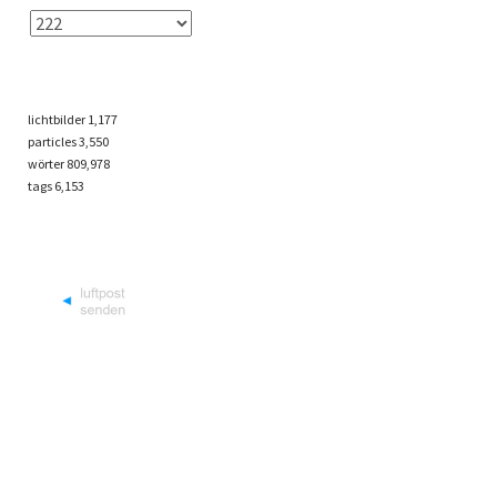
lichtbilder
1,177
particles
3,550
wörter 809,978
tags
6,153