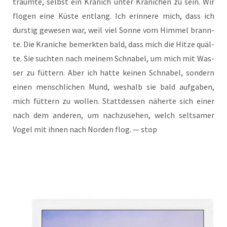
träum­te, selbst ein Kra­nich unter Kra­ni­chen zu sein. Wir
flo­gen eine Küs­te ent­lang. Ich erin­ne­re mich, dass ich
durs­tig gewe­sen war, weil viel Son­ne vom Him­mel brann­
te. Die Kra­ni­che bemerk­ten bald, dass mich die Hit­ze quäl­
te. Sie such­ten nach mei­nem Schna­bel, um mich mit Was­
ser zu füt­tern. Aber ich hat­te kei­nen Schna­bel, son­dern
einen mensch­li­chen Mund, wes­halb sie bald auf­ga­ben,
mich füt­tern zu wol­len. Statt­des­sen näher­te sich einer
nach dem ande­ren, um nach­zu­se­hen, welch selt­sa­mer
Vogel mit ihnen nach Nor­den flog. — stop