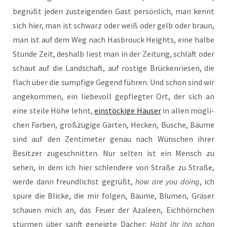
begrüßt jeden zustei­gen­den Gast per­sön­lich, man kennt
sich hier, man ist schwarz oder weiß oder gelb oder braun,
man ist auf dem Weg nach Has­b­rouck Heights, eine hal­be
Stun­de Zeit, des­halb liest man in der Zei­tung, schläft oder
schaut auf die Land­schaft, auf ros­ti­ge Brü­cken­rie­sen, die
flach über die sump­fi­ge Gegend füh­ren. Und schon sind wir
ange­kom­men, ein lie­be­voll gepfleg­ter Ort, der sich an
eine stei­le Höhe lehnt,
ein­stö­cki­ge Häu­ser
in allen mög­li­
chen Far­ben, groß­zü­gi­ge Gär­ten, Hecken, Büsche, Bäu­me
sind auf den Zen­ti­me­ter genau nach Wün­schen ihrer
Besit­zer zuge­schnit­ten. Nur sel­ten ist ein Mensch zu
sehen, in dem ich hier schlen­de­re von Stra­ße zu Stra­ße,
wer­de dann freund­lichst gegrüßt,
how are you doing
, ich
spü­re die Bli­cke, die mir fol­gen, Bäu­me, Blu­men, Grä­ser
schau­en mich an, das Feu­er der Aza­leen, Eich­hörn­chen
stür­men über sanft geneig­te Dächer:
Habt ihr ihn schon