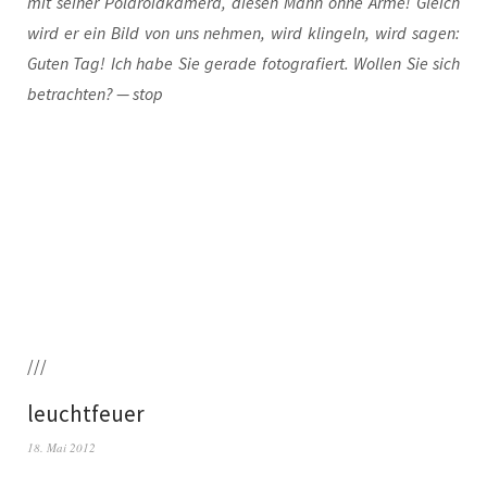
mit sei­ner Pola­roid­ka­me­ra, die­sen Mann ohne Arme! Gleich
wird er ein Bild von uns neh­men, wird klin­geln, wird sagen:
Guten Tag! Ich habe Sie gera­de foto­gra­fiert. Wol­len Sie sich
betrach­ten? — stop
///
leuchtfeuer
18. Mai 2012