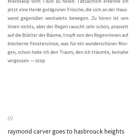
Mikro­skop vom Tisch zu holen. Tat­säch­lich erken­ne ich
jetzt eine Her­de gold­grü­ner Frö­sche, die sich an der Haus­
wand gegen­über west­wärts bewe­gen. Zu hören ist von
ihnen nichts, aber der Regen rauscht sehr schön, pras­selt
auf die Blät­ter der Bäu­me, tropft von den Regen­rin­nen auf
ble­cher­ne Fens­ter­sim­se, was für ein wun­der­schö­ner Mor­
gen, schon habe ich den Traum, den ich träum­te, bei­na­he
ver­ges­sen. — stop
///
raymond carver goes to hasbrouck heights