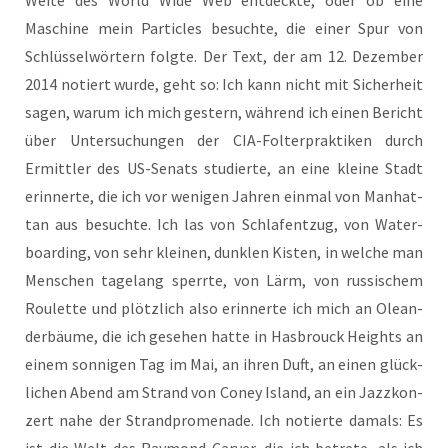
Wei­te des World Wide Web ent­deck­te, oder ob eine
Maschi­ne mein Par­tic­les besuch­te, die einer Spur von
Schlüs­sel­wör­tern folg­te. Der Text, der am 12. Dezem­ber
2014 notiert wur­de, geht so: Ich kann nicht mit Sicher­heit
sagen, war­um ich mich ges­tern, wäh­rend ich einen Bericht
über Unter­su­chun­gen der CIA-Fol­ter­prak­ti­ken durch
Ermitt­ler des US-Senats stu­dier­te, an eine klei­ne Stadt
erin­ner­te, die ich vor weni­gen Jah­ren ein­mal von Man­hat­
tan aus besuch­te. Ich las von Schlaf­ent­zug, von Water­
boar­ding, von sehr klei­nen, dunk­len Kis­ten, in wel­che man
Men­schen tage­lang sperr­te, von Lärm, von rus­si­schem
Rou­lette und plötz­lich also erin­ner­te ich mich an Ole­an­
der­bäu­me, die ich gese­hen hat­te in Has­b­rouck Heights an
einem son­ni­gen Tag im Mai, an ihren Duft, an einen glück­
li­chen Abend am Strand von Coney Island, an ein Jazz­kon­
zert nahe der Strand­pro­me­na­de. Ich notier­te damals: Es