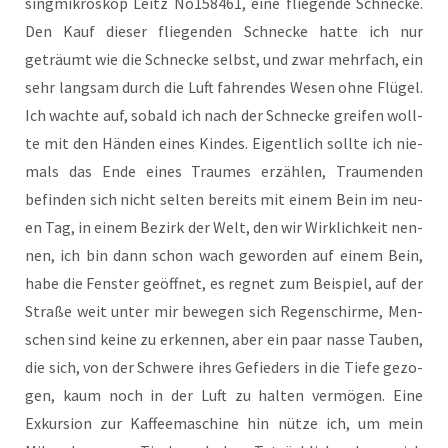
sing­mi­kro­skop Leitz No158461, eine flie­gen­de Schne­cke.
Den Kauf die­ser flie­gen­den Schne­cke hat­te ich nur
geträumt wie die Schne­cke selbst, und zwar mehr­fach, ein
sehr lang­sam durch die Luft fah­ren­des Wesen ohne Flü­gel.
Ich wach­te auf, sobald ich nach der Schne­cke grei­fen woll­
te mit den Hän­den eines Kin­des. Eigent­lich soll­te ich nie­
mals das Ende eines Trau­mes erzäh­len, Trau­men­den
befin­den sich nicht sel­ten bereits mit einem Bein im neu­
en Tag, in einem Bezirk der Welt, den wir Wirk­lich­keit nen­
nen, ich bin dann schon wach gewor­den auf einem Bein,
habe die Fens­ter geöff­net, es reg­net zum Bei­spiel, auf der
Stra­ße weit unter mir bewe­gen sich Regen­schir­me, Men­
schen sind kei­ne zu erken­nen, aber ein paar nas­se Tau­ben,
die sich, von der Schwe­re ihres Gefie­ders in die Tie­fe gezo­
gen, kaum noch in der Luft zu hal­ten ver­mö­gen. Eine
Exkur­si­on zur Kaf­fee­ma­schi­ne hin nüt­ze ich, um mein