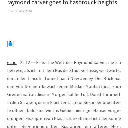
raymond carver goes to hasbrouck heights
1. September 2010
echo
: 22.12 — Es ist die Welt des Ray­mond Car­ver, die ich
betre­te, als ich mit dem Bus die Stadt ver­las­se, west­wärts,
durch den Lin­coln Tun­nel nach New Jer­sey. Der Blick auf
den von Stei­nen bewach­se­nen Mus­kel Man­hat­tans, zum
Grei­fen nah an die­sem Mor­gen küh­ler Luft. Dunst flim­mert
in den Stra­ßen, deren Fluch­ten sich für Sekun­den­bruch­tei­
le öff­nen, bald sind wir ins Gebiet nied­ri­ger Häu­ser vor­ge­
drun­gen, Eis­zap­fen von Plas­tik fun­keln im Licht der Son­ne
unter Regen­rin­nen. Der Bus­fah­rer, ein älte­rer Herr,