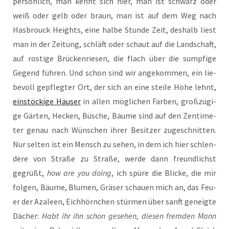
per­sön­lich, man kennt sich hier, man ist schwarz oder
weiß oder gelb oder braun, man ist auf dem Weg nach
Has­b­rouck Heights, eine hal­be Stun­de Zeit, des­halb liest
man in der Zei­tung, schläft oder schaut auf die Land­schaft,
auf ros­ti­ge Brü­cken­rie­sen, die flach über die sump­fi­ge
Gegend füh­ren. Und schon sind wir ange­kom­men, ein lie­
be­voll gepfleg­ter Ort, der sich an eine stei­le Höhe lehnt,
ein­stö­cki­ge Häu­ser
in allen mög­li­chen Far­ben, groß­zü­gi­
ge Gär­ten, Hecken, Büsche, Bäu­me sind auf den Zen­ti­me­
ter genau nach Wün­schen ihrer Besit­zer zuge­schnit­ten.
Nur sel­ten ist ein Mensch zu sehen, in dem ich hier schlen­
de­re von Stra­ße zu Stra­ße, wer­de dann freund­lichst
gegrüßt,
how are you doing
, ich spü­re die Bli­cke, die mir
fol­gen, Bäu­me, Blu­men, Grä­ser schau­en mich an, das Feu­
er der Aza­leen, Eich­hörn­chen stür­men über sanft geneig­te
Dächer:
Habt ihr ihn schon gese­hen, die­sen frem­den Mann