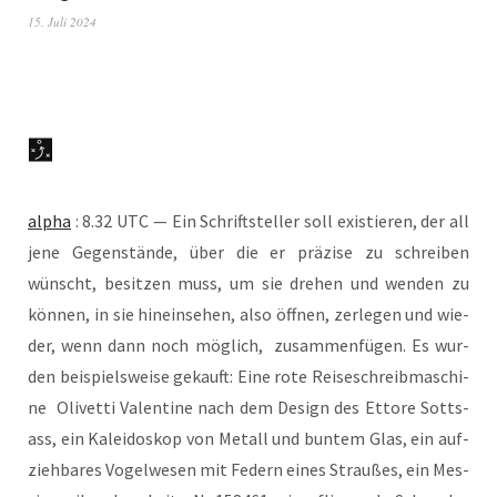
15. Juli 2024
alpha
: 8.32 UTC — Ein Schrift­stel­ler soll exis­tie­ren, der all
jene Gegen­stän­de, über die er prä­zi­se zu schrei­ben
wünscht, besit­zen muss, um sie dre­hen und wen­den zu
kön­nen, in sie hin­ein­se­hen, also öff­nen, zer­le­gen und wie­
der, wenn dann noch mög­lich, zusam­men­fü­gen. Es wur­
den bei­spiels­wei­se gekauft: Eine rote Rei­se­schreib­ma­schi­
ne Oli­vet­ti Valen­ti­ne nach dem Design des Etto­re Sott­s­
ass, ein Kalei­do­skop von Metall und bun­tem Glas, ein auf­
zieh­ba­res Vogel­we­sen mit Federn eines Strau­ßes, ein Mes­