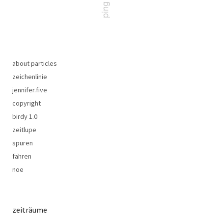
about particles
zeichenlinie
jennifer.five
copyright
birdy 1.0
zeitlupe
spuren
fähren
noe
zeiträume