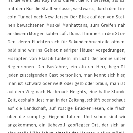
ist die Welt des Ray­mond Car­ver, die ich betre­te, als ich
mit dem Bus die Stadt ver­las­se, west­wärts, durch den Lin­
coln Tun­nel nach New Jer­sey. Der Blick auf den von Stei­
nen bewach­se­nen Mus­kel Man­hat­tans, zum Grei­fen nah
an die­sem Mor­gen küh­ler Luft. Dunst flim­mert in den Stra­
ßen, deren Fluch­ten sich für Sekun­den­bruch­tei­le öff­nen,
bald sind wir ins Gebiet nied­ri­ger Häu­ser vor­ge­drun­gen,
Eis­zap­fen von Plas­tik fun­keln im Licht der Son­ne unter
Regen­rin­nen. Der Bus­fah­rer, ein älte­rer Herr, begrüßt
jeden zustei­gen­den Gast per­sön­lich, man kennt sich hier,
man ist schwarz oder weiß oder gelb oder braun, man ist
auf dem Weg nach Has­b­rouck Heights, eine hal­be Stun­de
Zeit, des­halb liest man in der Zei­tung, schläft oder schaut
auf die Land­schaft, auf ros­ti­ge Brü­cken­rie­sen, die flach
über die sump­fi­ge Gegend füh­ren. Und schon sind wir
ange­kom­men, ein lie­be­voll gepfleg­ter Ort, der sich an