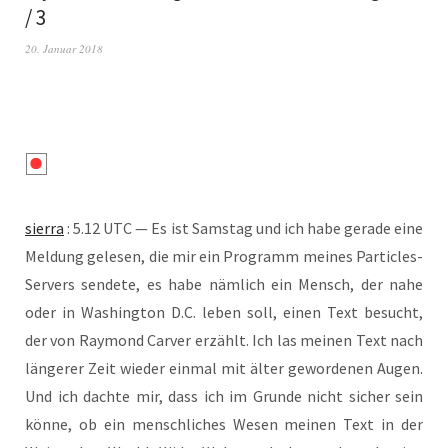
/ 3
20. Januar 2018
sier­ra
: 5.12 UTC — Es ist Sams­tag und ich habe gera­de eine
Mel­dung gele­sen, die mir ein Pro­gramm mei­nes Par­tic­les-
Ser­vers sen­de­te, es habe näm­lich ein Mensch, der nahe
oder in Washing­ton D.C. leben soll, einen Text besucht,
der von Ray­mond Car­ver erzählt. Ich las mei­nen Text nach
län­ge­rer Zeit wie­der ein­mal mit älter gewor­de­nen Augen.
Und ich dach­te mir, dass ich im Grun­de nicht sicher sein
kön­ne, ob ein mensch­li­ches Wesen mei­nen Text in der