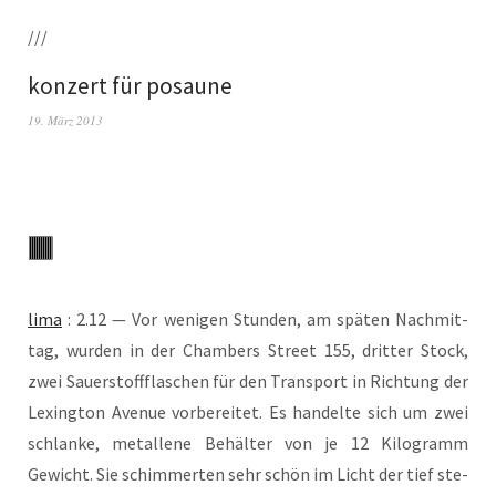
///
konzert für posaune
19. März 2013
lima
: 2.12 — Vor weni­gen Stun­den, am spä­ten Nach­mit­
tag, wur­den in der Cham­bers Street 155, drit­ter Stock,
zwei Sau­er­stoff­fla­schen für den Trans­port in Rich­tung der
Lex­ing­ton Ave­nue vor­be­rei­tet. Es han­del­te sich um zwei
schlan­ke, metal­le­ne Behäl­ter von je 12 Kilo­gramm
Gewicht. Sie schim­mer­ten sehr schön im Licht der tief ste­