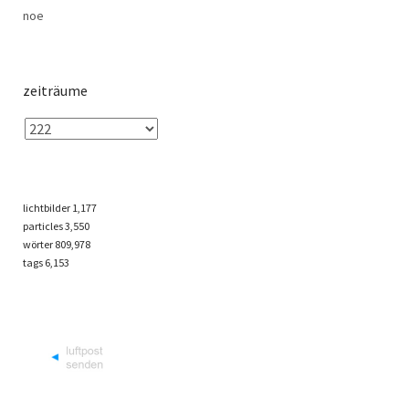
noe
zeiträume
lichtbilder
1,177
particles
3,550
wörter 809,978
tags
6,153