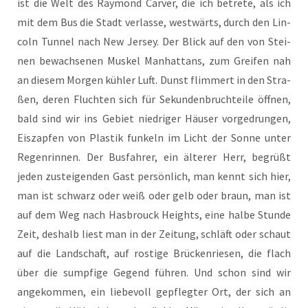
ist die Welt des Ray­mond Car­ver, die ich betre­te, als ich
mit dem Bus die Stadt ver­las­se, west­wärts, durch den Lin­
coln Tun­nel nach New Jer­sey. Der Blick auf den von Stei­
nen bewach­se­nen Mus­kel Man­hat­tans, zum Grei­fen nah
an die­sem Mor­gen küh­ler Luft. Dunst flim­mert in den Stra­
ßen, deren Fluch­ten sich für Sekun­den­bruch­tei­le öff­nen,
bald sind wir ins Gebiet nied­ri­ger Häu­ser vor­ge­drun­gen,
Eis­zap­fen von Plas­tik fun­keln im Licht der Son­ne unter
Regen­rin­nen. Der Bus­fah­rer, ein älte­rer Herr, begrüßt
jeden zustei­gen­den Gast per­sön­lich, man kennt sich hier,
man ist schwarz oder weiß oder gelb oder braun, man ist
auf dem Weg nach Has­b­rouck Heights, eine hal­be Stun­de
Zeit, des­halb liest man in der Zei­tung, schläft oder schaut
auf die Land­schaft, auf ros­ti­ge Brü­cken­rie­sen, die flach
über die sump­fi­ge Gegend füh­ren. Und schon sind wir
ange­kom­men, ein lie­be­voll gepfleg­ter Ort, der sich an