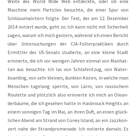
Wei­te des World Wide Web ent­deck­te, oder ob eine
Maschi­ne mein Par­tic­les besuch­te, die einer Spur von
Schlüs­sel­wör­tern folg­te. Der Text, der am 12. Dezem­ber
2014 notiert wur­de, geht so: Ich kann nicht mit Sicher­heit
sagen, war­um ich mich ges­tern, wäh­rend ich einen Bericht
über Unter­su­chun­gen der CIA-Fol­ter­prak­ti­ken durch
Ermitt­ler des US-Senats stu­dier­te, an eine klei­ne Stadt
erin­ner­te, die ich vor weni­gen Jah­ren ein­mal von Man­hat­
tan aus besuch­te. Ich las von Schlaf­ent­zug, von Water­
boar­ding, von sehr klei­nen, dunk­len Kis­ten, in wel­che man
Men­schen tage­lang sperr­te, von Lärm, von rus­si­schem
Rou­lette und plötz­lich also erin­ner­te ich mich an Ole­an­
der­bäu­me, die ich gese­hen hat­te in Has­b­rouck Heights an
einem son­ni­gen Tag im Mai, an ihren Duft, an einen glück­
li­chen Abend am Strand von Coney Island, an ein Jazz­kon­
zert nahe der Strand­pro­me­na­de. Ich notier­te damals: Es