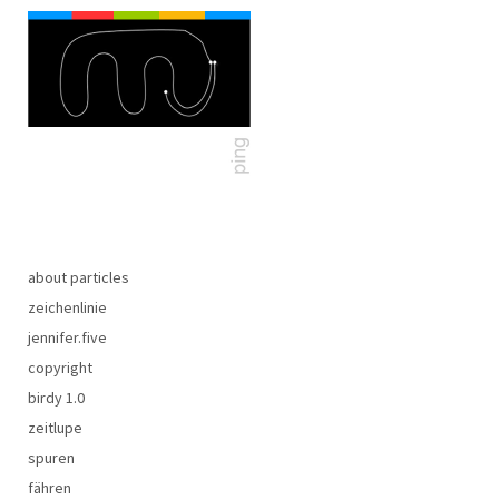
about particles
zeichenlinie
jennifer.five
copyright
birdy 1.0
zeitlupe
spuren
fähren