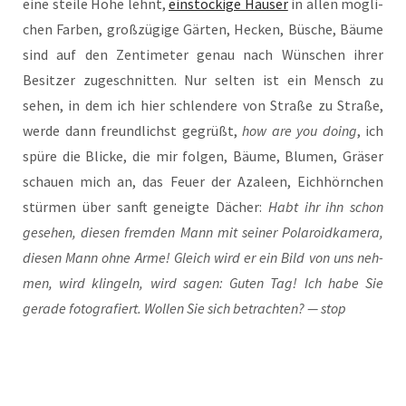
eine stei­le Höhe lehnt,
ein­stö­cki­ge Häu­ser
in allen mög­li­
chen Far­ben, groß­zü­gi­ge Gär­ten, Hecken, Büsche, Bäu­me
sind auf den Zen­ti­me­ter genau nach Wün­schen ihrer
Besit­zer zuge­schnit­ten. Nur sel­ten ist ein Mensch zu
sehen, in dem ich hier schlen­de­re von Stra­ße zu Stra­ße,
wer­de dann freund­lichst gegrüßt,
how are you doing
, ich
spü­re die Bli­cke, die mir fol­gen, Bäu­me, Blu­men, Grä­ser
schau­en mich an, das Feu­er der Aza­leen, Eich­hörn­chen
stür­men über sanft geneig­te Dächer:
Habt ihr ihn schon
gese­hen, die­sen frem­den Mann mit sei­ner Pola­roid­ka­me­ra,
die­sen Mann ohne Arme! Gleich wird er ein Bild von uns neh­
men, wird klin­geln, wird sagen: Guten Tag! Ich habe Sie
gera­de foto­gra­fiert. Wol­len Sie sich betrach­ten? — stop