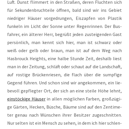
Luft. Dunst flim­mert in den Stra­ßen, deren Fluch­ten sich
für Sekun­den­bruch­tei­le öff­nen, bald sind wir ins Gebiet
nied­ri­ger Häu­ser vor­ge­drun­gen, Eis­zap­fen von Plas­tik
fun­keln im Licht der Son­ne unter Regen­rin­nen. Der Bus­
fah­rer, ein älte­rer Herr, begrüßt jeden zustei­gen­den Gast
per­sön­lich, man kennt sich hier, man ist schwarz oder
weiß oder gelb oder braun, man ist auf dem Weg nach
Has­b­rouck Heights, eine hal­be Stun­de Zeit, des­halb liest
man in der Zei­tung, schläft oder schaut auf die Land­schaft,
auf ros­ti­ge Brü­cken­rie­sen, die flach über die sump­fi­ge
Gegend füh­ren. Und schon sind wir ange­kom­men, ein lie­
be­voll gepfleg­ter Ort, der sich an eine stei­le Höhe lehnt,
ein­stö­cki­ge Häu­ser
in allen mög­li­chen Far­ben, groß­zü­gi­
ge Gär­ten, Hecken, Büsche, Bäu­me sind auf den Zen­ti­me­
ter genau nach Wün­schen ihrer Besit­zer zuge­schnit­ten.
Nur sel­ten ist ein Mensch zu sehen, in dem ich hier schlen­