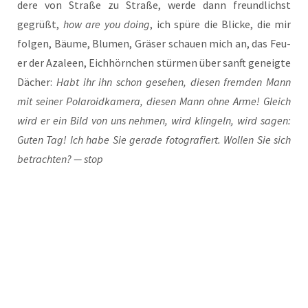
de­re von Stra­ße zu Stra­ße, wer­de dann freund­lichst
gegrüßt,
how are you doing
, ich spü­re die Bli­cke, die mir
fol­gen, Bäu­me, Blu­men, Grä­ser schau­en mich an, das Feu­
er der Aza­leen, Eich­hörn­chen stür­men über sanft geneig­te
Dächer:
Habt ihr ihn schon gese­hen, die­sen frem­den Mann
mit sei­ner Pola­roid­ka­me­ra, die­sen Mann ohne Arme! Gleich
wird er ein Bild von uns neh­men, wird klin­geln, wird sagen:
Guten Tag! Ich habe Sie gera­de foto­gra­fiert. Wol­len Sie sich
betrach­ten? — stop