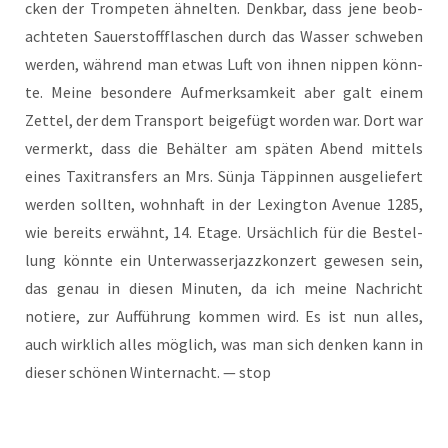
cken der Trom­pe­ten ähnel­ten. Denk­bar, dass jene beob­
ach­te­ten Sau­er­stoff­fla­schen durch das Was­ser schwe­ben
wer­den, wäh­rend man etwas Luft von ihnen nip­pen könn­
te. Mei­ne beson­de­re Auf­merk­sam­keit aber galt einem
Zet­tel, der dem Trans­port bei­gefügt wor­den war. Dort war
ver­merkt, dass die Behäl­ter am spä­ten Abend mit­tels
eines Taxi­trans­fers an Mrs. Sün­ja Täp­pin­nen aus­ge­lie­fert
wer­den soll­ten, wohn­haft in der Lex­ing­ton Ave­nue 1285,
wie bereits erwähnt, 14. Eta­ge. Ursäch­lich für die Bestel­
lung könn­te ein Unter­was­ser­jazz­kon­zert gewe­sen sein,
das genau in die­sen Minu­ten, da ich mei­ne Nach­richt
notie­re, zur Auf­füh­rung kom­men wird. Es ist nun alles,
auch wirk­lich alles mög­lich, was man sich den­ken kann in
die­ser schö­nen Win­ter­nacht. — stop