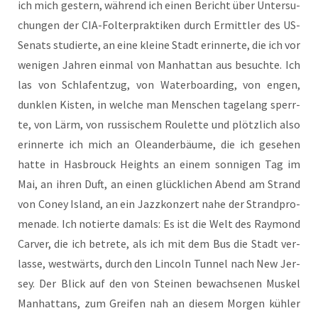
ich mich ges­tern, wäh­rend ich einen Bericht über Unter­su­
chun­gen der CIA-Fol­ter­prak­ti­ken durch Ermitt­ler des US-
Senats stu­dier­te, an eine klei­ne Stadt erin­ner­te, die ich vor
weni­gen Jah­ren ein­mal von Man­hat­tan aus besuch­te. Ich
las von Schlaf­ent­zug, von Water­boar­ding, von engen,
dunk­len Kis­ten, in wel­che man Men­schen tage­lang sperr­
te, von Lärm, von rus­si­schem Rou­lette und plötz­lich also
erin­ner­te ich mich an Ole­an­der­bäu­me, die ich gese­hen
hat­te in Has­b­rouck Heights an einem son­ni­gen Tag im
Mai, an ihren Duft, an einen glück­li­chen Abend am Strand
von Coney Island, an ein Jazz­kon­zert nahe der Strand­pro­
me­na­de. Ich notier­te damals: Es ist die Welt des Ray­mond
Car­ver, die ich betre­te, als ich mit dem Bus die Stadt ver­
las­se, west­wärts, durch den Lin­coln Tun­nel nach New Jer­
sey. Der Blick auf den von Stei­nen bewach­se­nen Mus­kel
Man­hat­tans, zum Grei­fen nah an die­sem Mor­gen küh­ler