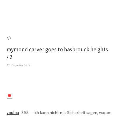
///
raymond carver goes to hasbrouck heights
/ 2
12. Dezember 2014
zou­lou
: 3.55 — Ich kann nicht mit Sicher­heit sagen, war­um