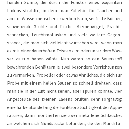
hen­den Son­ne, die durch die Fens­ter eines exqui­si­ten
Ladens strahl­te, in dem man Zube­hör für Tau­cher und
ande­re Was­ser­men­schen erwer­ben kann, see­fes­te Bücher,
schwe­ben­de Stüh­le und Tische, Kie­men­vö­gel, Pracht­
schne­cken, Leucht­mol­lus­ken und vie­le wei­te­re Gegen­
stän­de, die man sich viel­leicht wün­schen wird, wenn man
es mit einer dau­er­haf­ten Exis­tenz im oder unter dem Was­
ser zu tun haben wür­de. Nun waren an den Sau­er­stoff
bewah­ren­den Behäl­tern je zwei beson­de­re Vor­rich­tun­gen
zu ver­mer­ken, Pro­pel­ler oder etwas Ähn­li­ches, die sich zur
Pro­be mit einem hel­len Sau­sen so schnell dreh­ten, dass
man sie in der Luft nicht sehen, aber spü­ren konn­te. Vier
Ange­stell­te des klei­nen Ladens prüf­ten sehr sorg­fäl­tig
eine hal­be Stun­de lang die Funk­ti­ons­tüch­tig­keit der Appa­
ra­tu­ren, dann mon­tier­ten sie zwei metal­le­ne Schläu­che,
an wel­chen sich Mund­stü­cke befan­den, die den Mund­stü­