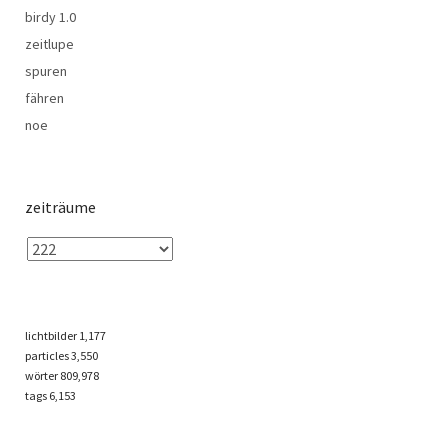
birdy 1.0
zeitlupe
spuren
fähren
noe
zeiträume
lichtbilder
1,177
particles
3,550
wörter 809,978
tags
6,153