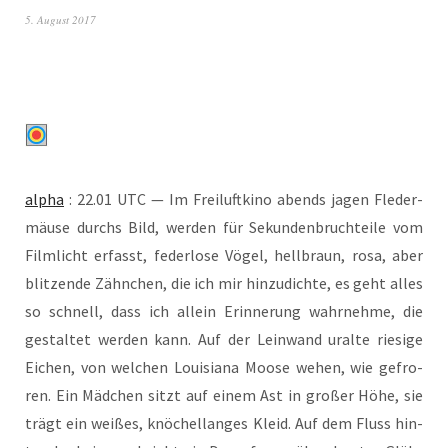
5. August 2017
alpha
: 22.01 UTC — Im Frei­luft­ki­no abends jagen Fle­der­
mäu­se durchs Bild, wer­den für Sekun­den­bruch­tei­le vom
Film­licht erfasst, feder­lo­se Vögel, hell­braun, rosa, aber
blit­zen­de Zähn­chen, die ich mir hin­zu­dich­te, es geht alles
so schnell, dass ich allein Erin­ne­rung wahr­neh­me, die
gestal­tet wer­den kann. Auf der Lein­wand uralte rie­si­ge
Eichen, von wel­chen Loui­sia­na Moo­se wehen, wie gefro­
ren. Ein Mäd­chen sitzt auf einem Ast in gro­ßer Höhe, sie
trägt ein wei­ßes, knö­chel­lan­ges Kleid. Auf dem Fluss hin­