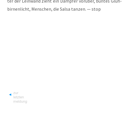
ter der Lein­wand zieht ein Damp­fer vor­über, bun­tes Glüh­
bir­nen­licht, Men­schen, die Sal­sa tan­zen. — stop