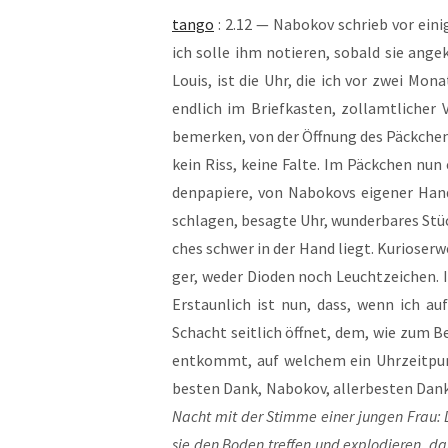
tan­go
: 2.12 — Nabo­kov schrieb vor eini­
ich sol­le ihm notie­ren, sobald sie ange­k
Lou­is, ist die Uhr, die ich vor zwei Mo
end­lich im Brief­kas­ten, zoll­amt­li­cher
bemer­ken, von der Öff­nung des Päck­chen
kein Riss, kei­ne Fal­te. Im Päck­chen nun
den­pa­pie­re, von Nabo­kovs eige­ner Hand v
schla­gen, besag­te Uhr, wun­der­ba­res Stü
ches schwer in der Hand liegt. Kurio­ser­wei­
ger, weder Dioden noch Leucht­zei­chen. Ich
Erstaun­lich ist nun, dass, wenn ich au
Schacht seit­lich öff­net, dem, wie zum Be
ent­kommt, auf wel­chem ein Uhr­zeit­punk
bes­ten Dank, Nabo­kov, aller­bes­ten Da
Nacht mit der Stim­me einer jun­gen Frau: 
sie den Boden tref­fen und explo­die­ren, d