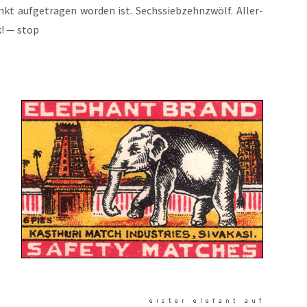
t auf­ge­tra­gen wor­den ist. Sechs­sieb­zehnzwölf. Aller­
k! — stop