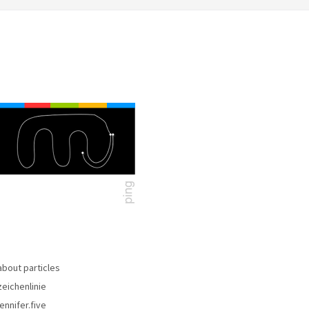
about particles
zeichenlinie
jennifer.five