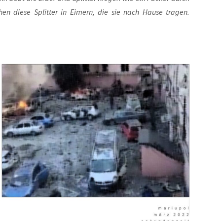
en die­se Split­ter in Eimern, die sie nach Hau­se tra­gen.