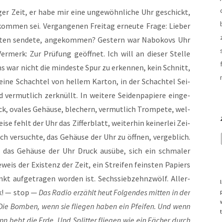
ger Zeit, er habe mir eine unge­wöhn­li­che Uhr geschickt,
om­men sei. Ver­gan­ge­nen Frei­tag erneu­te Fra­ge: Lie­ber
na­ten sen­de­te, ange­kom­men? Ges­tern war Nabo­kovs Uhr
 Ver­merk: Zur Prü­fung geöff­net. Ich will an die­ser Stel­le
s war nicht die min­des­te Spur zu erken­nen, kein Schnitt,
 eine Schach­tel von hel­lem Kar­ton, in der Schach­tel Sei­
er­mut­lich zer­knüllt. In wei­te­re Sei­den­pa­pie­re ein­ge­
ck, ova­les Gehäu­se, ble­chern, ver­mut­lich Trom­pe­te, wel­
se fehlt der Uhr das Zif­fer­blatt, wei­ter­hin kei­ner­lei Zei­
 ver­such­te, das Gehäu­se der Uhr zu öff­nen, ver­geb­lich.
f das Gehäu­se der Uhr Druck aus­übe, sich ein schma­ler
weis der Exis­tenz der Zeit, ein Strei­fen feins­ten Papiers
t auf­ge­tra­gen wor­den ist. Sechs­sieb­zehnzwölf. Aller­
nk! — stop —
Das Radio erzählt heut Fol­gen­des mit­ten in der
Die Bom­ben, wenn sie flie­gen haben ein Pfei­fen. Und wenn
ann bebt die Erde. Und Split­ter flie­gen wie ein Fächer durch