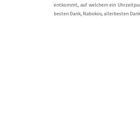
ent­kommt, auf wel­chem ein Uhr­zeit­punk
bes­ten Dank, Nabo­kov, aller­bes­ten Dan