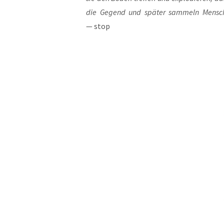
die Gegend
und spä­ter sam­meln Men­sch
— stop