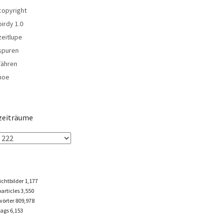
copyright
birdy 1.0
zeitlupe
spuren
fähren
noe
zeiträume
lichtbilder
1,177
particles
3,550
wörter 809,978
tags
6,153