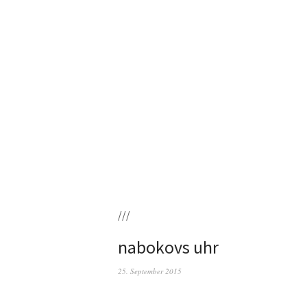
///
nabokovs uhr
25. September 2015