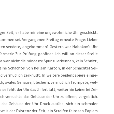
­ger Zeit, er habe mir eine unge­wöhn­li­che Uhr geschickt,
om­men sei. Ver­gan­ge­nen Frei­tag erneu­te Fra­ge: Lie­ber
na­ten sen­de­te, ange­kom­men? Ges­tern war Nabokov’s Uhr
 Ver­merk: Zur Prü­fung geöff­net. Ich will an die­ser Stel­le
s war nicht die min­des­te Spur zu erken­nen, kein Schnitt,
 eine Schach­tel von hel­lem Kar­ton, in der Schach­tel Sei­
er­mut­lich zer­knüllt. In wei­te­re Sei­den­pa­pie­re ein­ge­
ck, ova­les Gehäu­se, ble­chern, ver­mut­lich Trom­pe­te, wel­
se fehlt der Uhr das Zif­fer­blatt, wei­ter­hin kei­ner­lei Zei­
h ver­such­te das Gehäu­se der Uhr zu öff­nen, ver­geb­lich.
f das Gehäu­se der Uhr Druck aus­übe, sich ein schma­ler
weis der Exis­tenz der Zeit, ein Strei­fen feins­ten Papiers