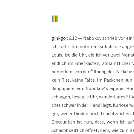
gink­go
: 6.12 — Nabo­kov schrieb vor eini
ich sol­le ihm notie­ren, sobald sie ange­k
Lou­is, ist die Uhr, die ich vor zwei Mo
end­lich im Brief­kas­ten, zoll­amt­li­cher
bemer­ken, von der Öff­nung des Päck­chen
kein Riss, kei­ne Fal­te. Im Päck­chen nun
den­pa­pie­re, von Nabokov*s eige­ner Hand v
schla­gen, besag­te Uhr, wun­der­ba­res Stü
ches schwer in der Hand liegt. Kurio­ser­wei­
ger, weder Dioden noch Leucht­zei­chen. Ic
Erstaun­lich ist nun, dass, wenn ich au
Schacht seit­lich öff­net, dem, wie zum Be