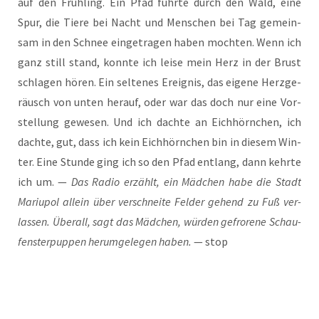
auf den Früh­ling. Ein Pfad führ­te durch den Wald, eine
Spur, die Tie­re bei Nacht und Men­schen bei Tag gemein­
sam in den Schnee ein­ge­tra­gen haben moch­ten. Wenn ich
ganz still stand, konn­te ich lei­se mein Herz in der Brust
schla­gen hören. Ein sel­te­nes Ereig­nis, das eige­ne Herz­ge­
räusch von unten her­auf, oder war das doch nur eine Vor­
stel­lung gewe­sen. Und ich dach­te an Eich­hörn­chen, ich
dach­te, gut, dass ich kein Eich­hörn­chen bin in die­sem Win­
ter. Eine Stun­de ging ich so den Pfad ent­lang, dann kehr­te
ich um. —
Das Radio erzählt, ein Mäd­chen habe die Stadt
Mariu­pol allein über ver­schnei­te Fel­der gehend zu Fuß ver­
las­sen. Über­all, sagt das Mäd­chen, wür­den gefro­re­ne Schau­
fens­ter­pup­pen her­um­ge­le­gen haben.
— stop