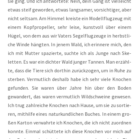
sie ging. Und ich ant­wor­te­te: Nein, dein Gang ist viel­leicht
etwas steif gewor­den, etwas lang­sa­mer, vor­sich­ti­ger, aber
nicht selt­sam. Am Him­mel kreis­te ein Modell­flug­zeug mit
einem Kopf­pro­pel­ler, sehr lei­se, kunst­voll über einem
Hügel, von dem aus wir Vaters Segel­flug­zeu­ge in herbst­li­
che Win­de häng­ten. In jenem Wald, ich erin­ne­re mich, den
ich mit Mut­ter spa­zier­te, such­te ich als Jun­ge nach Ske­
let­ten. Es war ein dich­ter Wald jun­ger Tan­nen. Man erzähl­
te, dass die Tie­re sich dort­hin zurück­zo­gen, um in Ruhe zu
ster­ben. Ver­mut­lich des­halb habe ich sehr vie­le Kno­chen
gefun­den. Sie waren über Jah­re hin über den Boden
gewan­dert, das waren ver­mut­lich Wild­schwei­ne gewe­sen.
Ich trug zahl­rei­che Kno­chen nach Hau­se, um sie zu sor­tie­
ren, mit­hil­fe eines natur­kund­li­chen Buches. In einem gro­
ßen Kar­ton ver­wahr­te ich Kno­chen, die ich nicht zuord­nen
konn­te. Ein­mal schüt­te­te ich die­se Kno­chen vor mich auf