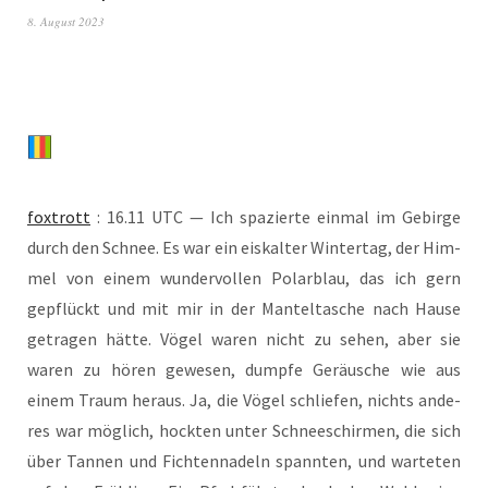
8. August 2023
fox­trott
: 16.11 UTC — Ich spa­zier­te ein­mal im Gebir­ge
durch den Schnee. Es war ein eis­kal­ter Win­ter­tag, der Him­
mel von einem wun­der­vol­len Polar­blau, das ich gern
gepflückt und mit mir in der Man­tel­ta­sche nach Hau­se
getra­gen hät­te. Vögel waren nicht zu sehen, aber sie
waren zu hören gewe­sen, dump­fe Geräu­sche wie aus
einem Traum her­aus. Ja, die Vögel schlie­fen, nichts ande­
res war mög­lich, hock­ten unter Schnee­schir­men, die sich
über Tan­nen und Fich­ten­na­deln spann­ten, und war­te­ten