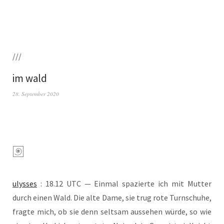
///
im wald
28. September 2020
ulys­ses
: 18.12 UTC — Ein­mal spa­zier­te ich mit Mut­ter
durch einen Wald. Die alte Dame, sie trug rote Turn­schu­he,
frag­te mich, ob sie denn selt­sam aus­se­hen wür­de, so wie