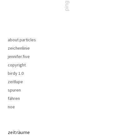
about particles
zeichenlinie
jennifer.five
copyright
birdy 1.0
zeitlupe
spuren
fähren
noe
zeiträume