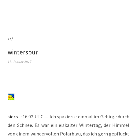
///
winterspur
17. Januar 2017
sier­ra
: 16.02 UTC — Ich spa­zier­te ein­mal im Gebir­ge durch
den Schnee. Es war ein eis­kal­ter Win­ter­tag, der Him­mel
von einem wun­der­vol­len Polar­blau, das ich gern gepflückt