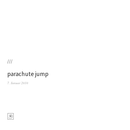
///
parachute jump
7. Januar 2010