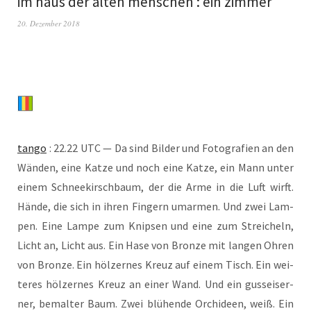
im haus der alten menschen : ein zimmer
20. Dezember 2018
tan­go
: 22.22 UTC — Da sind Bil­der und Foto­gra­fien an den
Wän­den, eine Kat­ze und noch eine Kat­ze, ein Mann unter
einem Schnee­kirsch­baum, der die Arme in die Luft wirft.
Hän­de, die sich in ihren Fin­gern umar­men. Und zwei Lam­
pen. Eine Lam­pe zum Knip­sen und eine zum Strei­cheln,
Licht an, Licht aus. Ein Hase von Bron­ze mit lan­gen Ohren
von Bron­ze. Ein höl­zer­nes Kreuz auf einem Tisch. Ein wei­
te­res höl­zer­nes Kreuz an einer Wand. Und ein guss­ei­ser­
ner, bemal­ter Baum. Zwei blü­hen­de Orchi­deen, weiß. Ein