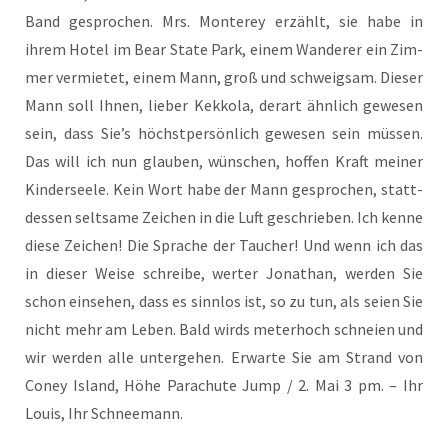
Band gespro­chen. Mrs. Mon­terey erzählt, sie habe in
ihrem Hotel im Bear Sta­te Park, einem Wan­de­rer ein Zim­
mer ver­mie­tet, einem Mann, groß und schweig­sam. Die­ser
Mann soll Ihnen, lie­ber Kek­ko­la, der­art ähn­lich gewe­sen
sein, dass Sie’s höchst­per­sön­lich gewe­sen sein müs­sen.
Das will ich nun glau­ben, wün­schen, hof­fen Kraft mei­ner
Kin­der­see­le. Kein Wort habe der Mann gespro­chen, statt­
des­sen selt­sa­me Zei­chen in die Luft geschrie­ben. Ich ken­ne
die­se Zei­chen! Die Spra­che der Tau­cher! Und wenn ich das
in die­ser Wei­se schrei­be, wer­ter Jona­than, wer­den Sie
schon ein­se­hen, dass es sinn­los ist, so zu tun, als sei­en Sie
nicht mehr am Leben. Bald wirds meter­hoch schnei­en und
wir wer­den alle unter­ge­hen. Erwar­te Sie am Strand von
Coney Island, Höhe Parach­u­te Jump / 2. Mai 3 pm. – Ihr
Lou­is, Ihr Schneemann.