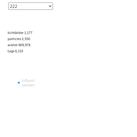
lichtbilder
1,177
particles
3,550
wörter 809,978
tags
6,153