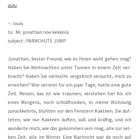
zulu
~ : louis
to : Mr. jona­than noe kekkola
sub­ject : PARACHUTE JUMP
Jona­than, bes­ter Freund, wie es Ihnen wohl gehen mag?
Haben Sie Weih­nach­ten unter Tan­nen in einem Zelt ver­
bracht? Haben Sie viel­leicht ver­geb­lich ver­sucht, mich zu
errei­chen? War ver­reist für ein paar Tage, hat­te eine gute
Zeit. Rei­sen, das ist wie träu­men, ver­ste­hen Sie! Als ich
eines Mor­gens, noch schlaf­trun­ken, in mei­ne Woh­nung
zurück­kehr­te, blüh­ten vor den Fens­tern Kak­teen. Sie duf­
te­ten, wie nur Kak­teen duf­ten, süß und kräf­tig, und ich
wun­der­te mich, wie das gekom­men sein mag, alle zur sel­
ben Zeit, alle im Win­ter. Eine Nach­richt war da noch auf