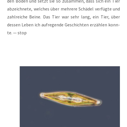
den Boden und setzt sie so zusam­men, dass sich ein Tier
abzeich­ne­te, wel­ches über meh­re­re Schä­del ver­füg­te und
zahl­rei­che Bei­ne. Das Tier war sehr lang, ein Tier, über
des­sen Leben ich auf­re­gen­de Geschich­ten erzäh­len konn­
te. — stop