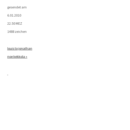
gesen­det am
6.01.2010
22.50 MEZ
1488 zeichen
lou­is to jonathan
noe kekkola »