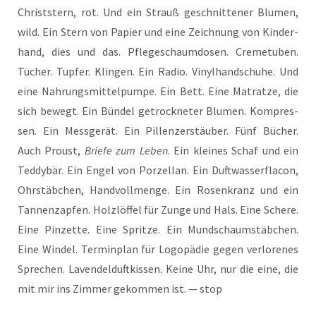
Christ­stern, rot. Und ein Strauß geschnit­te­ner Blu­men,
wild. Ein Stern von Papier und eine Zeich­nung von Kin­der­
hand, dies und das. Pfle­ge­schaum­do­sen. Creme­tu­ben.
Tücher. Tup­fer. Klin­gen. Ein Radio. Vinyl­hand­schu­he. Und
eine Nah­rungs­mit­tel­pum­pe. Ein Bett. Eine Matrat­ze, die
sich bewegt. Ein Bün­del getrock­ne­ter Blu­men. Kom­pres­
sen. Ein Mess­ge­rät. Ein Pil­len­zer­stäu­ber. Fünf Bücher.
Auch Proust,
Brie­fe zum Leben
. Ein klei­nes Schaf und ein
Ted­dy­bär. Ein Engel von Por­zel­lan. Ein Duft­was­ser­fla­con,
Ohr­stäb­chen, Hand­voll­men­ge. Ein Rosen­kranz und ein
Tan­nen­zap­fen. Holz­löf­fel für Zun­ge und Hals. Eine Sche­re.
Eine Pin­zet­te. Eine Sprit­ze. Ein Mund­schaum­stäb­chen.
Eine Win­del. Ter­min­plan für Logo­pä­die gegen ver­lo­re­nes
Spre­chen. Laven­del­duft­kis­sen. Kei­ne Uhr, nur die eine, die
mit mir ins Zim­mer gekom­men ist. — stop