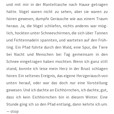
und mit mir in der Man­tel­ta­sche nach Hau­se getra­gen
hät­te. Vögel waren nicht zu sehen, aber sie waren zu
hören gewe­sen, dump­fe Geräu­sche wie aus einem Traum
her­aus. Ja, die Vögel schlie­fen, nichts ande­res war mög­
lich, hock­ten unter Schnee­schir­men, die sich über Tan­nen
und Fich­ten­na­deln spann­ten, und war­te­ten auf den Früh­
ling. Ein Pfad führ­te durch den Wald, eine Spur, die Tie­re
bei Nacht und Men­schen bei Tag gemein­sam in den
Schnee ein­ge­tra­gen haben moch­ten. Wenn ich ganz still
stand, konn­te ich lei­se mein Herz in der Brust schla­gen
hören. Ein sel­te­nes Ereig­nis, das eige­ne Herz­ge­räusch von
unten her­auf, oder war das doch nur eine Vor­stel­lung
gewe­sen. Und ich dach­te an Eich­hörn­chen, ich dach­te, gut,
dass ich kein Eich­hörn­chen bin in die­sem Win­ter. Eine
Stun­de ging ich so den Pfad ent­lang, dann kehr­te ich um.
— stop