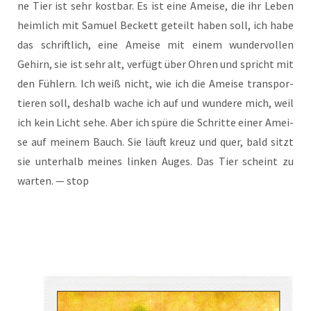
ne Tier ist sehr kost­bar. Es ist eine Amei­se, die ihr Leben
heim­lich mit Samu­el Beckett geteilt haben soll, ich habe
das schrift­lich, eine Amei­se mit einem wun­der­vol­len
Gehirn, sie ist sehr alt, ver­fügt über Ohren und spricht mit
den Füh­lern. Ich weiß nicht, wie ich die Amei­se trans­por­
tie­ren soll, des­halb wache ich auf und wun­de­re mich, weil
ich kein Licht sehe. Aber ich spü­re die Schrit­te einer Amei­
se auf mei­nem Bauch. Sie läuft kreuz und quer, bald sitzt
sie unter­halb mei­nes lin­ken Auges. Das Tier scheint zu
war­ten. — stop