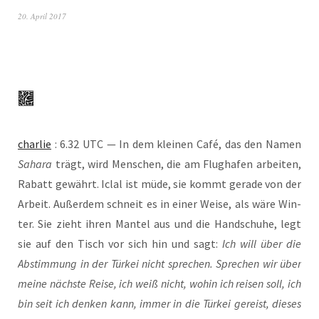
20. April 2017
char­lie
: 6.32 UTC — In dem klei­nen Café, das den Namen
Saha­ra
trägt, wird Men­schen, die am Flug­ha­fen arbei­ten,
Rabatt gewährt. Iclal ist müde, sie kommt gera­de von der
Arbeit. Außer­dem schneit es in einer Wei­se, als wäre Win­
ter. Sie zieht ihren Man­tel aus und die Hand­schu­he, legt
sie auf den Tisch vor sich hin und sagt:
Ich will über die
Abstim­mung in der Tür­kei nicht spre­chen. Spre­chen wir über
mei­ne nächs­te Rei­se, ich weiß nicht, wohin ich rei­sen soll, ich
bin seit ich den­ken kann, immer in die Tür­kei gereist, die­ses