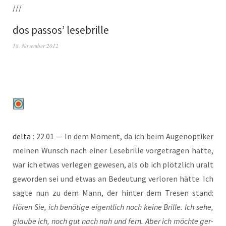
///
dos passos’ lesebrille
18. November 2012
del­ta
: 22.01 — In dem Moment, da ich beim Augen­op­ti­ker
mei­nen Wunsch nach einer Lese­bril­le vor­ge­tra­gen hat­te,
war ich etwas ver­le­gen gewe­sen, als ob ich plötz­lich uralt
gewor­den sei und etwas an Bedeu­tung ver­lo­ren hät­te. Ich
sag­te nun zu dem Mann, der hin­ter dem Tre­sen stand:
Hören Sie, ich benö­ti­ge eigent­lich noch kei­ne Bril­le. Ich sehe,
glau­be ich, noch gut nach nah und fern. Aber ich möch­te ger­