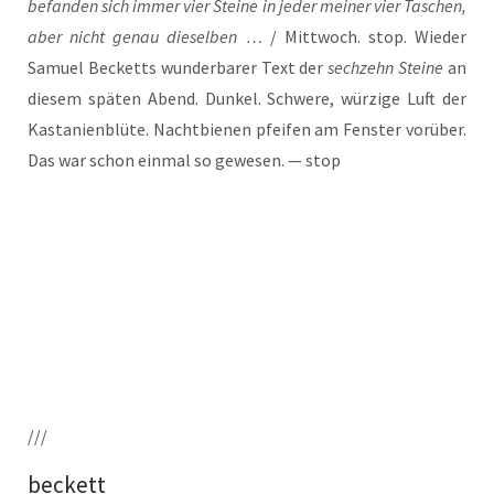
befan­den sich immer vier Stei­ne in jeder mei­ner vier Taschen,
aber nicht genau die­sel­ben …
/ Mitt­woch. stop. Wie­der
Samu­el Becketts wun­der­ba­rer Text der
sech­zehn Stei­ne
an
die­sem spä­ten Abend. Dun­kel. Schwe­re, wür­zi­ge Luft der
Kas­ta­ni­en­blü­te. Nacht­bie­nen pfei­fen am Fens­ter vor­über.
Das war schon ein­mal so gewe­sen. — stop
///
beckett