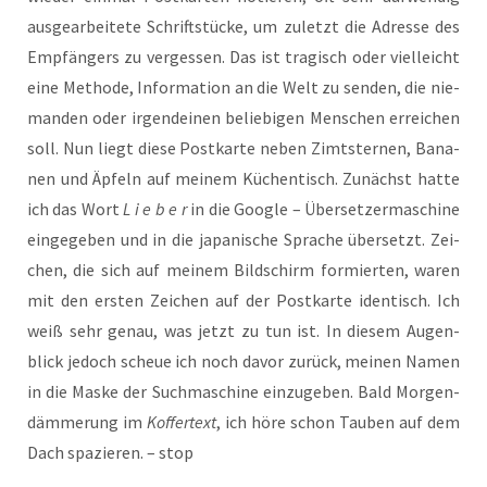
aus­ge­ar­bei­tete Schrift­stü­cke, um zuletzt die Adres­se des
Emp­fän­gers zu ver­ges­sen. Das ist tra­gi­sch oder viel­leicht
eine Metho­de, Infor­ma­tion an die Welt zu sen­den, die nie­
man­den oder irgend­ei­nen belie­bi­gen Men­schen errei­chen
soll. Nun liegt die­se Post­karte neben Zimt­ster­nen, Bana­
nen und Äpfeln auf mei­nem Küchen­ti­sch. Zunächst hat­te
ich das Wort
L i e ­b e r
in die Goo­gle – Über­set­zer­ma­schine
ein­ge­ge­ben und in die japa­ni­sche Spra­che über­setzt. Zei­
chen, die sich auf mei­nem Bild­schirm for­mier­ten, waren
mit den ers­ten Zei­chen auf der Post­karte iden­ti­sch. Ich
weiß sehr genau, was jetzt zu tun ist. In die­sem Augen­
blick jedoch scheue ich noch davor zurück, mei­nen Namen
in die Mas­ke der Such­ma­schine ein­zu­ge­ben. Bald Mor­gen­
däm­me­rung im
Kof­fer­text
, ich höre schon Tau­ben auf dem
Dach spa­zie­ren. – stop