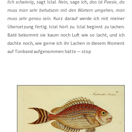
lich schwie­rig
, sagt Iclal.
Nein
, sage ich,
das ist Poe­sie, da
muss man sehr behut­sam mit den Wör­tern umge­hen, man
muss sehr genau sein.
Kurz dar­auf wer­de ich mit mei­ner
Über­set­zung fer­tig. Iclal hört zu. Iclal beginnt zu lachen.
Bald bekommt sie kaum noch Luft wie so lacht, und ich
dach­te noch, wie ger­ne ich ihr Lachen in die­sem Moment
auf Ton­band auf­ge­nom­men hät­te — stop