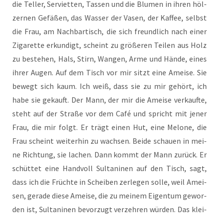
die Tel­ler, Ser­vi­et­ten, Tas­sen und die Blu­men in ihren höl­
zer­nen Gefä­ßen, das Was­ser der Vasen, der Kaf­fee, selbst
die Frau, am Nach­bar­tisch, die sich freund­lich nach einer
Ziga­ret­te erkun­digt, scheint zu grö­ße­ren Tei­len aus Holz
zu bestehen, Hals, Stirn, Wan­gen, Arme und Hän­de, eines
ihrer Augen. Auf dem Tisch vor mir sitzt eine Amei­se. Sie
bewegt sich kaum. Ich weiß, dass sie zu mir gehört, ich
habe sie gekauft. Der Mann, der mir die Amei­se ver­kauf­te,
steht auf der Stra­ße vor dem Café und spricht mit jener
Frau, die mir folgt. Er trägt einen Hut, eine Melo­ne, die
Frau scheint wei­ter­hin zu wach­sen. Bei­de schau­en in mei­
ne Rich­tung, sie lachen. Dann kommt der Mann zurück. Er
schüt­tet eine Hand­voll Sul­ta­ni­nen auf den Tisch, sagt,
dass ich die Früch­te in Schei­ben zer­le­gen sol­le, weil Amei­
sen, gera­de die­se Amei­se, die zu mei­nem Eigen­tum gewor­
den ist, Sul­ta­ni­nen bevor­zugt ver­zeh­ren wür­den. Das klei­