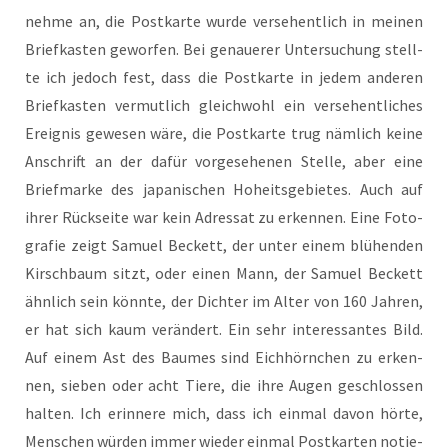
neh­me an, die Post­kar­te wur­de ver­se­hent­lich in mei­nen
Brief­kas­ten gewor­fen. Bei genaue­rer Unter­su­chung stell­
te ich jedoch fest, dass die Post­kar­te in jedem ande­ren
Brief­kas­ten ver­mut­lich gleich­wohl ein ver­se­hent­li­ches
Ereig­nis gewe­sen wäre, die Post­kar­te trug näm­lich kei­ne
Anschrift an der dafür vor­ge­se­he­nen Stel­le, aber eine
Brief­mar­ke des japa­ni­schen Hoheits­ge­bie­tes. Auch auf
ihrer Rück­sei­te war kein Adres­sat zu erken­nen. Eine Foto­
gra­fie zeigt Samu­el Beckett, der unter einem blü­hen­den
Kirsch­baum sitzt, oder einen Mann, der Samu­el Beckett
ähn­lich sein könn­te, der Dich­ter im Alter von 160 Jah­ren,
er hat sich kaum ver­än­dert. Ein sehr inter­es­san­tes Bild.
Auf einem Ast des Bau­mes sind Eich­hörn­chen zu erken­
nen, sie­ben oder acht Tie­re, die ihre Augen geschlos­sen
hal­ten. Ich erin­ne­re mich, dass ich ein­mal davon hör­te,
Men­schen wür­den immer wie­der ein­mal Post­kar­ten notie­