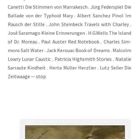
Canet­ti Die Stim­men von Mar­ra­kesch . Jürg Feder­spiel Die
Bal­la­de von der Typho­id Mary . Albert San­chez Pinol Im
Rausch der Stil­le . John Stein­beck Tra­vels with Char­ley .
José Sara­ma­go Klei­ne Erin­ne­run­gen . H.G.Wells The Island
of Dr. Moreau . Paul Aus­ter Red Note­book . Charles Sim­
mons Salt Water . Jack Kerouac Book of Dreams . Mal­colm
Lowry Lunar Cau­st­ic . Patri­cia High­s­mith Sto­ries . Nata­lie
Sar­rau­te Kind­heit . Her­ta Mül­ler Herz­tier . Lutz Sei­ler Die
Zeit­waa­ge — stop