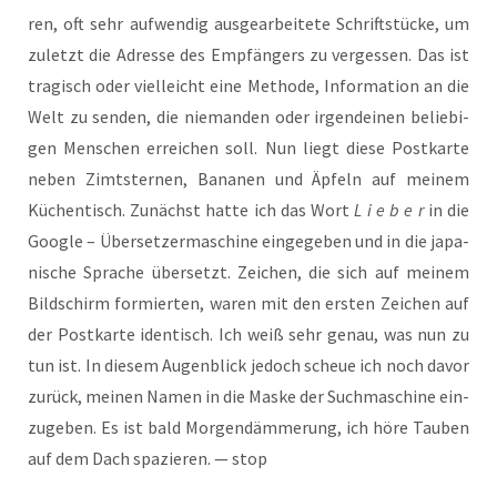
ren, oft sehr auf­wen­dig aus­ge­ar­bei­te­te Schrift­stü­cke, um
zuletzt die Adres­se des Emp­fän­gers zu ver­ges­sen. Das ist
tra­gisch oder viel­leicht eine Metho­de, Infor­ma­ti­on an die
Welt zu sen­den, die nie­man­den oder irgend­ei­nen belie­bi­
gen Men­schen errei­chen soll. Nun liegt die­se Post­kar­te
neben Zimt­ster­nen, Bana­nen und Äpfeln auf mei­nem
Küchen­tisch. Zunächst hat­te ich das Wort
L i e b e r
in die
Goog­le – Über­set­zer­ma­schi­ne ein­ge­ge­ben und in die japa­
ni­sche Spra­che über­setzt. Zei­chen, die sich auf mei­nem
Bild­schirm for­mier­ten, waren mit den ers­ten Zei­chen auf
der Post­kar­te iden­tisch. Ich weiß sehr genau, was nun zu
tun ist. In die­sem Augen­blick jedoch scheue ich noch davor
zurück, mei­nen Namen in die Mas­ke der Such­ma­schi­ne ein­
zu­ge­ben. Es ist bald Mor­gen­däm­me­rung, ich höre Tau­ben
auf dem Dach spa­zie­ren. — stop