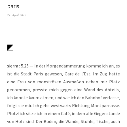
paris
21. April 2013
sier­ra
: 5.25 — In der Mor­gen­däm­me­rung kom­me ich an, es
ist die Stadt Paris gewe­sen, Gare de l’Est. Im Zug hat­te
eine Frau von mons­trö­sen Aus­ma­ßen neben mir Platz
genom­men, press­te mich gegen eine Wand des Abteils,
ich konn­te kaum atmen, und wie ich den Bahn­hof ver­las­se,
folgt sie mir. Ich gehe west­wärts Rich­tung Mont­par­nas­se.
Plötz­lich sit­ze ich in einem Café, in dem alle Gegen­stän­de
von Holz sind. Der Boden, die Wän­de, Stüh­le, Tische, auch