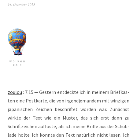
24. Dezember 2013
zou­lou
: 7.15 — Ges­tern ent­deck­te ich in mei­nem Brief­kas­
ten eine Post­kar­te, die von irgend­je­man­dem mit win­zi­gen
japa­ni­schen Zei­chen beschrif­tet wor­den war. Zunächst
wirk­te der Text wie ein Mus­ter, das sich erst dann zu
Schrift­zei­chen auf­lös­te, als ich mei­ne Bril­le aus der Schub­
la­de hol­te. Ich konn­te den Text natür­lich nicht lesen. Ich