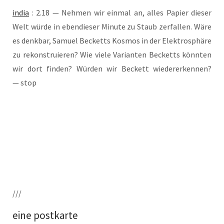
india
: 2.18 — Neh­men wir ein­mal an, alles Papier die­ser
Welt wür­de in eben­die­ser Minu­te zu Staub zer­fal­len. Wäre
es denk­bar, Samu­el Becketts Kos­mos in der Elek­tro­sphä­re
zu rekon­stru­ie­ren? Wie vie­le Vari­an­ten Becketts könn­ten
wir dort fin­den? Wür­den wir Beckett wie­der­erken­nen?
— stop
///
eine postkarte