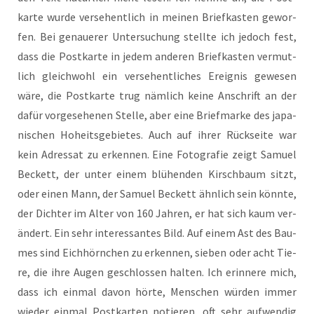
karte wur­de ver­se­hent­lich in mei­nen Brief­kas­ten gewor­
fen. Bei genau­e­rer Unter­su­chung stell­te ich jedoch fest,
dass die Post­karte in jedem ande­ren Brief­kas­ten ver­mut­
lich gleich­wohl ein ver­se­hent­li­ches Ereig­nis gewe­sen
wäre, die Post­karte trug näm­lich kei­ne Anschrift an der
dafür vor­ge­se­he­nen Stel­le, aber eine Brief­marke des japa­
ni­schen Hoheits­ge­bie­tes. Auch auf ihrer Rück­seite war
kein Adres­sat zu erken­nen. Eine Foto­gra­fie zeigt Samu­el
Beckett, der unter einem blü­hen­den Kirsch­baum sitzt,
oder einen Mann, der Samu­el Beckett ähn­lich sein könn­te,
der Dich­ter im Alter von 160 Jah­ren, er hat sich kaum ver­
än­dert. Ein sehr inter­es­san­tes Bild. Auf einem Ast des Bau­
mes sind Eich­hörn­chen zu erken­nen, sie­ben oder acht Tie­
re, die ihre Augen geschlos­sen hal­ten. Ich erin­nere mich,
dass ich ein­mal davon hör­te, Men­schen wür­den immer
wie­der ein­mal Post­kar­ten notie­ren, oft sehr auf­wen­dig