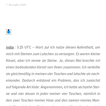
7. November 2020
india
: 3.25 UTC – Hört zu!
Ich nut­ze die­sen Auf­ent­halt, um
mich mit Stei­nen zum Lut­schen zu ver­sor­gen. Es waren klei­ne
Kie­sel, aber ich nen­ne sie Stei­ne. Ja, die­ses Mal brach­te ich
einen bedeu­ten­den Vor­rat von ihnen zusam­men. Ich ver­teil­te
sie gleich­mä­ßig in mei­nen vier Taschen und lutsch­te sie nach­
ein­an­der. Dadurch ent­stand ein Pro­blem, das ich zunächst
auf fol­gen­de Art lös­te: Ange­nom­men, ich hat­te sech­zehn Stei­
ne und vier davon in jeder mei­ner vier Taschen, näm­lich in
den zwei Taschen mei­ner Hose und den zwei­en mei­nes Man­