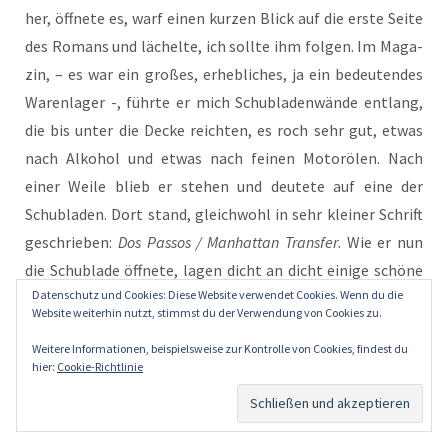
her, öff­ne­te es, warf einen kur­zen Blick auf die ers­te Sei­te
des Romans und lächel­te, ich soll­te ihm fol­gen. Im Maga­
zin, – es war ein gro­ßes, erheb­li­ches, ja ein bedeu­ten­des
Waren­la­ger -, führ­te er mich Schub­la­den­wän­de ent­lang,
die bis unter die Decke reich­ten, es roch sehr gut, etwas
nach Alko­hol und etwas nach fei­nen Motor­ölen. Nach
einer Wei­le blieb er ste­hen und deu­te­te auf eine der
Schub­la­den. Dort stand, gleich­wohl in sehr klei­ner Schrift
geschrie­ben:
Dos Pas­sos / Man­hat­tan Trans­fer
. Wie er nun
die Schub­la­de öff­ne­te, lagen dicht an dicht eini­ge schö­ne
Datenschutz und Cookies: Diese Website verwendet Cookies. Wenn du die
Lese­bril­len in ver­schie­de­nen Far­ben und Grö­ßen und For­
Website weiterhin nutzt, stimmst du der Verwendung von Cookies zu.
men. Über Dos Pas­sos’ Bril­len­schub­la­de war ein Fach mit
Weitere Informationen, beispielsweise zur Kontrolle von Cookies, findest du
der Beschrif­tung:
Samu­el Beckett / Gesam­mel­te Roma­ne
zu
hier:
Cookie-Richtlinie
erken­nen
.
Gleich rechts davon lager­ten Ulys­ses’ Bril­len. –
stop