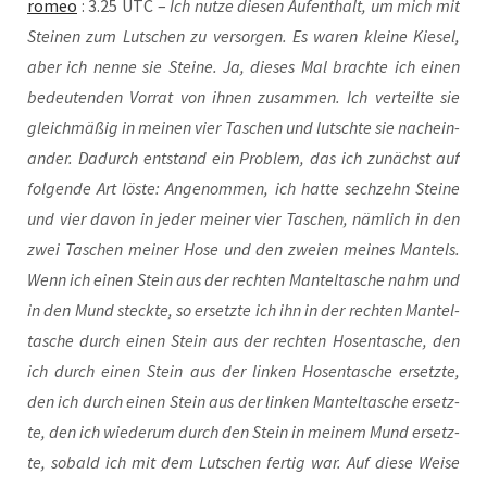
romeo
: 3.25 UTC –
Ich nut­ze die­sen Auf­ent­halt, um mich mit
Stei­nen zum Lut­schen zu ver­sor­gen. Es waren klei­ne Kie­sel,
aber ich nen­ne sie Stei­ne. Ja, die­ses Mal brach­te ich einen
bedeu­ten­den Vor­rat von ihnen zusam­men. Ich ver­teil­te sie
gleich­mä­ßig in mei­nen vier Taschen und lutsch­te sie nach­ein­
an­der. Dadurch ent­stand ein Pro­blem, das ich zunächst auf
fol­gen­de Art lös­te: Ange­nom­men, ich hat­te sech­zehn Stei­ne
und vier davon in jeder mei­ner vier Taschen, näm­lich in den
zwei Taschen mei­ner Hose und den zwei­en mei­nes Man­tels.
Wenn ich einen Stein aus der rech­ten Man­tel­ta­sche nahm und
in den Mund steck­te, so ersetz­te ich ihn in der rech­ten Man­tel­
ta­sche durch einen Stein aus der rech­ten Hosen­ta­sche, den
ich durch einen Stein aus der lin­ken Hosen­ta­sche ersetz­te,
den ich durch einen Stein aus der lin­ken Man­tel­ta­sche ersetz­
te, den ich wie­der­um durch den Stein in mei­nem Mund ersetz­
te, sobald ich mit dem Lut­schen fer­tig war. Auf die­se Wei­se