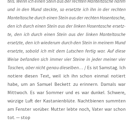
tels. Wenn ich einen Stein aus der rech­ten Man­tel­ta­sche nahm
und in den Mund steck­te, so ersetz­te ich ihn in der rech­ten
Man­tel­ta­sche durch einen Stein aus der rech­ten Hosen­ta­sche,
den ich durch einen Stein aus der lin­ken Hosen­ta­sche ersetz­
te, den ich durch einen Stein aus der lin­ken Man­tel­ta­sche
ersetz­te, den ich wie­der­um durch den Stein in mei­nem Mund
ersetz­te, sobald ich mit dem Lut­schen fer­tig war. Auf die­se
Wei­se befan­den sich immer vier Stei­ne in jeder mei­ner vier
Taschen, aber nicht genau die­sel­ben…
/ Es ist Sams­tag. Ich
notie­re die­sen Text, weil ich ihn schon ein­mal notiert
habe, um an Samu­el Beckett zu erin­nern. Damals war
Mitt­woch. Es war Som­mer und es war dun­kel. Schwe­re,
wür­zi­ge Luft der Kas­ta­ni­en­blü­te. Nacht­bie­nen summ­ten
am Fens­ter vor­über. Mut­ter leb­te noch, Vater war schon
tot. — stop