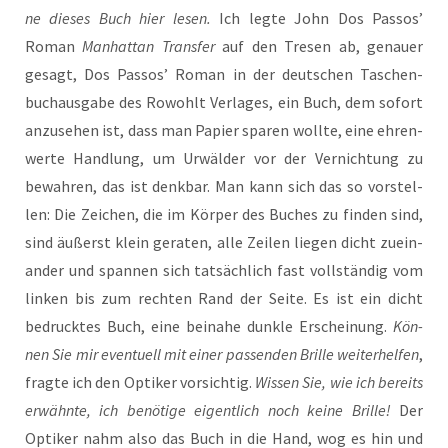
ne die­ses Buch hier lesen.
Ich leg­te John Dos Pas­sos’
Roman
Man­hat­tan Trans­fer
auf den Tre­sen ab, genau­er
gesagt, Dos Pas­sos’ Roman in der deut­schen Taschen­
buch­aus­ga­be des Rowohlt Ver­la­ges, ein Buch, dem sofort
anzu­se­hen ist, dass man Papier spa­ren woll­te, eine ehren­
wer­te Hand­lung, um Urwäl­der vor der Ver­nich­tung zu
bewah­ren, das ist denk­bar. Man kann sich das so vor­stel­
len: Die Zei­chen, die im Kör­per des Buches zu fin­den sind,
sind äußerst klein gera­ten, alle Zei­len lie­gen dicht zuein­
an­der und span­nen sich tat­säch­lich fast voll­stän­dig vom
lin­ken bis zum rech­ten Rand der Sei­te. Es ist ein dicht
bedruck­tes Buch, eine bei­na­he dunk­le Erschei­nung.
Kön­
nen Sie mir even­tu­ell mit einer pas­sen­den Bril­le wei­ter­hel­fen
,
frag­te ich den Opti­ker vor­sich­tig.
Wis­sen Sie, wie ich bereits
erwähn­te, ich benö­ti­ge eigent­lich noch kei­ne Bril­le!
Der
Opti­ker nahm also das Buch in die Hand, wog es hin und