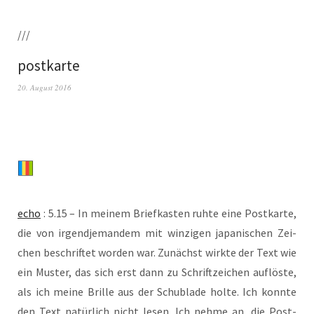
///
postkarte
20. August 2016
echo
: 5.15 – In mei­nem Brief­kas­ten ruh­te eine Post­karte,
die von irgend­je­man­dem mit win­zi­gen japa­ni­schen Zei­
chen beschrif­tet wor­den war. Zunächst wirk­te der Text wie
ein Mus­ter, das sich erst dann zu Schrift­zei­chen auf­löste,
als ich mei­ne Bril­le aus der Schub­la­de hol­te. Ich konn­te
den Text natür­lich nicht lesen. Ich neh­me an, die Post­