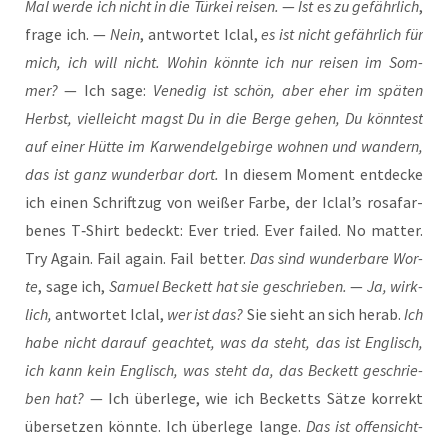
Mal wer­de ich nicht in die Tür­kei rei­sen.
—
Ist es zu gefähr­lich
,
fra­ge ich. —
Nein
, ant­wor­tet Iclal,
es ist nicht gefähr­lich für
mich, ich will nicht. Wohin könn­te ich nur rei­sen im Som­
mer?
— Ich sage:
Vene­dig ist schön, aber eher im spä­ten
Herbst, viel­leicht magst Du in die Ber­ge gehen, Du könn­test
auf einer Hüt­te im Kar­wen­del­ge­bir­ge woh­nen und wan­dern,
das ist ganz wun­der­bar dort.
In die­sem Moment ent­de­cke
ich einen Schrift­zug von wei­ßer Far­be, der Iclal’s rosa­far­
be­nes T‑Shirt bedeckt: Ever tried. Ever fai­led. No mat­ter.
Try Again. Fail again. Fail bet­ter.
Das sind wun­der­ba­re Wor­
te
, sage ich,
Samu­el Beckett hat sie geschrie­ben.
—
Ja, wirk­
lich,
ant­wor­tet Iclal,
wer ist das?
Sie sieht an sich her­ab.
Ich
habe nicht dar­auf geach­tet, was da steht, das ist Eng­lisch,
ich kann kein Eng­lisch, was steht da, das Beckett geschrie­
ben hat?
— Ich über­le­ge, wie ich Becketts Sät­ze kor­rekt
über­set­zen könn­te. Ich über­le­ge lan­ge.
Das ist offen­sicht­