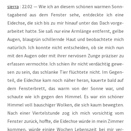
sier­ra
: 22.02 — Wie ich an die­sem schö­nen war­men Sonn­
tag­abend aus dem Fens­ter sehe, ent­deck­te ich eine
Eidech­se, die sich bis zu mir hin­auf unter das Dach vor­ge­
ar­bei­tet hat­te. Sie saß nur eine Arm­län­ge ent­fernt, gel­be
Augen, blau­grün schil­lern­de Haut und beob­ach­te­te mich
natür­lich. Ich konn­te nicht ent­schei­den, ob sie mich nun
mit den Augen oder mit ihrer ner­vö­sen Zun­ge prä­zi­ser zu
erfas­sen ver­moch­te. Ich schien ihr nicht ver­däch­tig gewe­
sen zu sein, das schlan­ke Tier flüch­te­te nicht. Im Gegen­
teil, die Eidech­se kam noch näher her­an, kau­er­te bald auf
dem Fens­ter­brett, das warm von der Son­ne war, und
schau­te wie ich gegen den Him­mel. Es war ein schö­ner
Him­mel voll bau­schi­ger Wol­ken, die sich kaum beweg­ten.
Nach einer Vier­tel­stun­de zog ich mich vor­sich­tig vom
Fens­ter zurück, hoff­te, die Eidech­se wür­de in mein Zim­mer
kom­men, wür­de eini­ge Wochen Lebens­zeit bei mir ver­