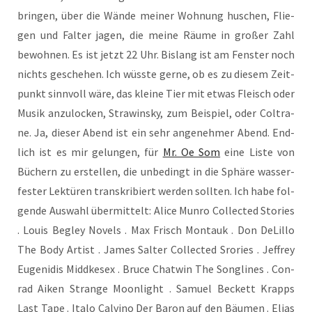
brin­gen, über die Wän­de mei­ner Woh­nung huschen, Flie­
gen und Fal­ter jagen, die mei­ne Räu­me in gro­ßer Zahl
bewoh­nen. Es ist jetzt 22 Uhr. Bis­lang ist am Fens­ter noch
nichts gesche­hen. Ich wüss­te ger­ne, ob es zu die­sem Zeit­
punkt sinn­voll wäre, das klei­ne Tier mit etwas Fleisch oder
Musik anzu­lo­cken, Stra­win­sky, zum Bei­spiel, oder Col­tra­
ne. Ja, die­ser Abend ist ein sehr ange­neh­mer Abend. End­
lich ist es mir gelun­gen, für
Mr. Oe Som
eine Lis­te von
Büchern zu erstel­len, die unbe­dingt in die Sphä­re was­ser­
fes­ter Lek­tü­ren tran­skri­biert wer­den soll­ten. Ich habe fol­
gen­de Aus­wahl über­mit­telt: Ali­ce Mun­ro Coll­ec­ted Sto­ries
. Lou­is Begley Novels . Max Frisch Montauk . Don DeL­il­lo
The Body Artist . James Sal­ter Coll­ec­ted Sro­ries . Jef­frey
Euge­ni­dis Middke­sex . Bruce Chat­win The Songli­nes . Con­
rad Aiken Stran­ge Moon­light . Samu­el Beckett Krapps
Last Tape . Italo Cal­vi­no Der Baron auf den Bäu­men . Eli­as