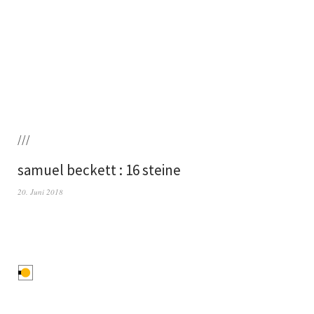
///
samuel beckett : 16 steine
20. Juni 2018