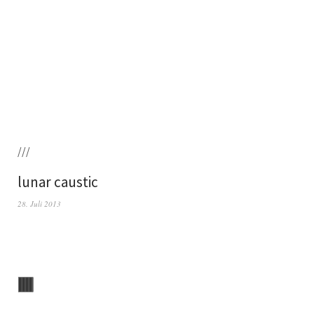
///
lunar caustic
28. Juli 2013