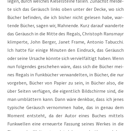
legen, durch wel­ches Kie­sel­stei­ne fal­len. Zunächst mel­de­
te sich das Geräusch links oben unter der Decke, wo sich
Bücher befin­den, die ich bis­her nicht gele­sen habe, war­
ten­de Bücher, sagen wir, Mah­nen­de. Kurz dar­auf wan­der­te
das Geräusch in die Mit­te des Regals, Chris­toph Rans­mayr
klim­per­te, John Ber­ger, Janet Frame, Anto­nio Tabuc­chi.
Ich hat­te für eini­ge Minu­ten den Ein­druck, das Geräusch
oder sei­ne Ursa­che könn­te sich ver­viel­fäl­tigt haben. Wenn
nun fol­gen­des gesche­hen wäre, dass sich die Bücher mei­
nes Regals in Funk­bü­cher ver­wan­del­ten, in Bücher, die nur
vor­ge­ben, Bücher von Papier zu sein, in Bücher also, die
über Sei­ten ver­fü­gen, die eigent­lich Bild­schir­me sind, die
man umblät­tern kann. Dann wäre denk­bar, dass ich jenes
typi­sche Geräusch ver­nom­men habe, das in genau dem
Moment ent­steht, da der Autor eines Buches mit­tels
Funk­wel­len eine erneu­er­te Fas­sung sei­nes Wer­kes in die