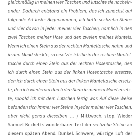
gleich­mä­ßig in mei­nen vier Taschen und lutsch­te sie nach­ein­
an­der. Dadurch ent­stand ein Pro­blem, das ich zunächst auf
fol­gen­de Art lös­te: Ange­nom­men, ich hat­te sech­zehn Stei­ne
und vier davon in jeder mei­ner vier Taschen, näm­lich in den
zwei Taschen mei­ner Hose und den zwei­en mei­nes Man­tels.
Wenn ich einen Stein aus der rech­ten Man­tel­ta­sche nahm und
in den Mund steck­te, so ersetz­te ich ihn in der rech­ten Man­tel­
ta­sche durch einen Stein aus der rech­ten Hosen­ta­sche, den
ich durch einen Stein aus der lin­ken Hosen­ta­sche ersetz­te,
den ich durch einen Stein aus der lin­ken Man­tel­ta­sche ersetz­
te, den ich wie­der­um durch den Stein in mei­nem Mund ersetz­
te, sobald ich mit dem Lut­schen fer­tig war. Auf die­se Wei­se
befan­den sich immer vier Stei­ne in jeder mei­ner vier Taschen,
aber nicht genau die­sel­ben …
/ Mitt­woch. stop. Wie­der
Samu­el Becketts wun­der­ba­rer Text der
sech­zehn Stei­ne
an
die­sem spä­ten Abend. Dun­kel. Schwe­re, wür­zi­ge Luft der