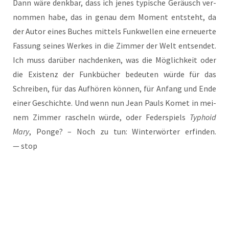
Dann wäre denk­bar, dass ich jenes typ­is­che Geräusch ver­
nom­men habe, das in genau dem Moment entste­ht, da
der Autor eines Buch­es mit­tels Funk­wel­len eine erneu­er­te
Fas­sung sei­nes Wer­kes in die Zim­mer der Welt ent­sen­det.
Ich muss dar­über nach­denken, was die Mög­lich­keit oder
die Exis­tenz der Funkbüch­er bedeu­ten wür­de für das
Schrei­ben, für das Auf­hö­ren kön­nen, für Anfang und Ende
ein­er Geschich­te. Und wenn nun Jean Pauls Komet in mei­
nem Zim­mer rascheln wür­de, oder Feder­spiels
Typho­id
Mary
, Pon­ge? – Noch zu tun: Win­ter­wör­ter erfind­en.
— stop