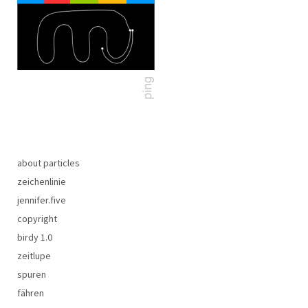
about particles
zeichenlinie
jennifer.five
copyright
birdy 1.0
zeitlupe
spuren
fähren