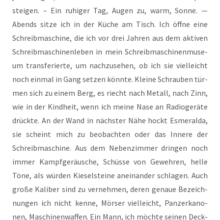
stei­gen. – Ein ruhi­ger Tag, Augen zu, warm, Son­ne. —
Abends sit­ze ich in der Küche am Tisch. Ich öff­ne eine
Schreib­ma­schi­ne, die ich vor drei Jah­ren aus dem akti­ven
Schreib­ma­schi­nen­le­ben in mein Schreib­ma­schi­nen­mu­se­
um trans­fe­rier­te, um nach­zu­se­hen, ob ich sie viel­leicht
noch ein­mal in Gang set­zen könn­te. Klei­ne Schrau­ben tür­
men sich zu einem Berg, es riecht nach Metall, nach Zinn,
wie in der Kind­heit, wenn ich mei­ne Nase an Radio­ge­rä­te
drück­te. An der Wand in nächs­ter Nähe hockt Esme­ral­da,
sie scheint mich zu beob­ach­ten oder das Inne­re der
Schreib­ma­schi­ne. Aus dem Neben­zim­mer drin­gen noch
immer Kampf­ge­räu­sche, Schüs­se von Geweh­ren, hel­le
Töne, als wür­den Kie­sel­stei­ne anein­an­der schla­gen. Auch
gro­ße Kali­ber sind zu ver­neh­men, deren genaue Bezeich­
nun­gen ich nicht ken­ne, Mör­ser viel­leicht, Pan­zer­ka­no­
nen, Maschi­nen­waf­fen. Ein Mann, ich möch­te sei­nen Deck­