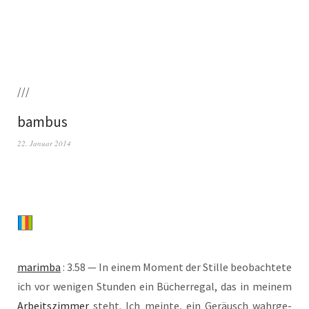
///
bambus
22. Januar 2014
marim­ba
: 3.58 — In einem Moment der Stil­le beob­ach­te­te
ich vor weni­gen Stun­den ein Bücher­re­gal, das in mei­nem
Arbeits­zim­mer
steht. Ich mein­te, ein Geräusch wahr­ge­