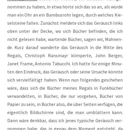
nom­men zu haben, in etwa hör­te sich das so an, als wür­de
man ein Ohr an ein Bam­bus­rohr legen, durch wel­ches Kie­
sel­stei­ne fal­len. Zunächst mel­de­te sich das Geräusch links
oben unter der Decke, wo sich Bücher befin­den, die ich
nicht gele­sen habe, war­ten­de Bücher, sagen wir, Mah­nen­
de. Kurz dar­auf wan­der­te das Geräusch in die Mit­te des
Regals, Chris­toph Rans­mayr klim­per­te, John Ber­ger,
Janet Frame, Anto­nio Tabuc­chi. Ich hat­te für eini­ge Minu­
ten den Ein­druck, das Geräusch oder sei­ne Ursa­che könn­te
sich ver­viel­fäl­tigt haben. Wenn nun fol­gen­des gesche­hen
wäre, dass sich die Bücher mei­nes Regals in Funk­bü­cher
ver­wan­del­ten, in Bücher, die nur vor­ge­ben, Bücher von
Papier zu sein, in Bücher also, die über Sei­ten ver­fü­gen, die
eigent­lich Bild­schir­me sind, die man umblät­tern kann.
Dann wäre denk­bar, dass ich jenes typi­sche Geräusch ver­
nom­men habe, das in genau dem Moment ent­steht, da