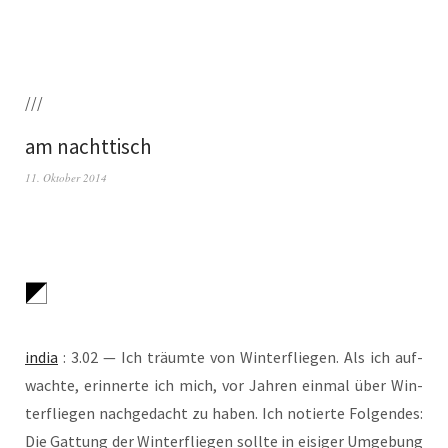
///
am nachttisch
11. Oktober 2014
india
: 3.02 — Ich träum­te von Win­ter­flie­gen. Als ich auf­
wach­te, erin­ner­te ich mich, vor Jah­ren ein­mal über Win­
ter­flie­gen nach­ge­dacht zu haben. Ich notier­te Fol­gen­des:
Die Gat­tung der Win­ter­flie­gen soll­te in eisi­ger Umge­bung