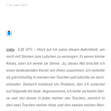
7. November 2020
india
: 3.25 UTC – Hört zu!
Ich nut­ze die­sen Auf­ent­halt, um
mich mit Stei­nen zum Lut­schen zu ver­sor­gen. Es waren klei­ne
Kie­sel, aber ich nen­ne sie Stei­ne. Ja, die­ses Mal brach­te ich
einen bedeu­ten­den Vor­rat von ihnen zusam­men. Ich ver­teil­te
sie gleich­mä­ßig in mei­nen vier Taschen und lutsch­te sie nach­
ein­an­der. Dadurch ent­stand ein Pro­blem, das ich zunächst
auf fol­gen­de Art lös­te: Ange­nom­men, ich hat­te sech­zehn Stei­
ne und vier davon in jeder mei­ner vier Taschen, näm­lich in
den zwei Taschen mei­ner Hose und den zwei­en mei­nes Man­