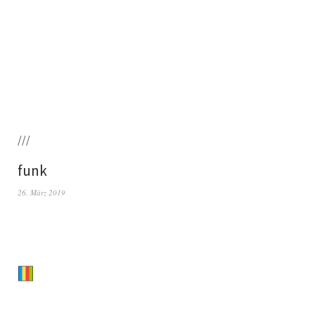
///
funk
26. März 2019