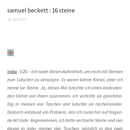
samuel beckett : 16 steine
20. April 2011
india
: 3.25 –
Ich nut­ze die­sen Auf­ent­halt, um mich mit Stei­nen
zum Lut­schen zu ver­sor­gen. Es waren klei­ne Kie­sel, aber ich
nen­ne sie Stei­ne. Ja, die­ses Mal brach­te ich einen bedeu­ten­
den Vor­rat von ihnen zusam­men. Ich ver­teil­te sie gleich­mä­
ßig in mei­nen vier Taschen und lutsch­te sie nach­ein­an­der.
Dadurch ent­stand ein Pro­blem, das ich zunächst auf fol­gen­
de Art lös­te: Ange­nom­men, ich hat­te sech­zehn Stei­ne und vier
davon in jeder mei­ner vier Taschen, näm­lich in den zwei