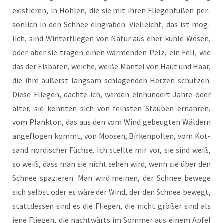
exis­tie­ren, in Höh­len, die sie mit ihren Flie­gen­fü­ßen per­
sön­lich in den Schnee ein­gra­ben. Viel­leicht, das ist mög­
lich, sind Win­ter­flie­gen von Natur aus eher küh­le Wesen,
oder aber sie tra­gen einen wär­men­den Pelz, ein Fell, wie
das der Eis­bä­ren, wei­che, wei­ße Män­tel von Haut und Haar,
die ihre äußerst lang­sam schla­gen­den Her­zen schüt­zen.
Die­se Flie­gen, dach­te ich, wer­den ein­hun­dert Jah­re oder
älter, sie könn­ten sich von feins­ten Stäu­ben ernäh­ren,
vom Plank­ton, das aus den vom Wind gebeug­ten Wäl­dern
ange­flo­gen kommt, von Moo­sen, Bir­ken­pol­len, vom Kot­
sand nor­di­scher Füch­se. Ich stell­te mir vor, sie sind weiß,
so weiß, dass man sie nicht sehen wird, wenn sie über den
Schnee spa­zie­ren. Man wird mei­nen, der Schnee bewe­ge
sich selbst oder es wäre der Wind, der den Schnee bewegt,
statt­des­sen sind es die Flie­gen, die nicht grö­ßer sind als
jene Flie­gen, die nacht­wärts im Som­mer aus einem Apfel