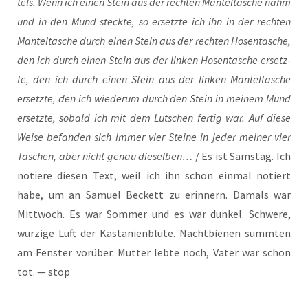
tels. Wenn ich einen Stein aus der rech­ten Man­tel­ta­sche nahm
und in den Mund steck­te, so ersetz­te ich ihn in der rech­ten
Man­tel­ta­sche durch einen Stein aus der rech­ten Hosen­ta­sche,
den ich durch einen Stein aus der lin­ken Hosen­ta­sche ersetz­
te, den ich durch einen Stein aus der lin­ken Man­tel­ta­sche
ersetz­te, den ich wie­der­um durch den Stein in mei­nem Mund
ersetz­te, sobald ich mit dem Lut­schen fer­tig war. Auf die­se
Wei­se befan­den sich immer vier Stei­ne in jeder mei­ner vier
Taschen, aber nicht genau die­sel­ben…
/ Es ist Sams­tag. Ich
notie­re die­sen Text, weil ich ihn schon ein­mal notiert
habe, um an Samu­el Beckett zu erin­nern. Damals war
Mitt­woch. Es war Som­mer und es war dun­kel. Schwe­re,
wür­zi­ge Luft der Kas­ta­ni­en­blü­te. Nacht­bie­nen summ­ten
am Fens­ter vor­über. Mut­ter leb­te noch, Vater war schon
tot. — stop