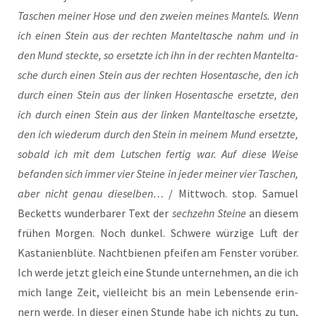
Taschen mei­ner Hose und den zwei­en mei­nes Man­tels. Wenn
ich einen Stein aus der rech­ten Man­tel­ta­sche nahm und in
den Mund steck­te, so ersetz­te ich ihn in der rech­ten Man­tel­ta­
sche durch einen Stein aus der rech­ten Hosen­ta­sche, den ich
durch einen Stein aus der lin­ken Hosen­ta­sche ersetz­te, den
ich durch einen Stein aus der lin­ken Man­tel­ta­sche ersetz­te,
den ich wie­der­um durch den Stein in mei­nem Mund ersetz­te,
sobald ich mit dem Lut­schen fer­tig war. Auf die­se Wei­se
befan­den sich immer vier Stei­ne in jeder mei­ner vier Taschen,
aber nicht genau die­sel­ben…
/ Mitt­woch. stop. Samu­el
Becketts wun­der­ba­rer Text der
sech­zehn Stei­ne
an die­sem
frü­hen Mor­gen. Noch dun­kel. Schwe­re wür­zi­ge Luft der
Kas­ta­ni­en­blü­te. Nacht­bie­nen pfei­fen am Fens­ter vor­über.
Ich wer­de jetzt gleich eine Stun­de unter­neh­men, an die ich
mich lan­ge Zeit, viel­leicht bis an mein Lebens­en­de erin­
nern wer­de. In die­ser einen Stun­de habe ich nichts zu tun,