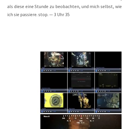
als die­se eine Stun­de zu beob­ach­ten, und mich selbst, wie
ich sie pas­sie­re. stop. — 3 Uhr 35