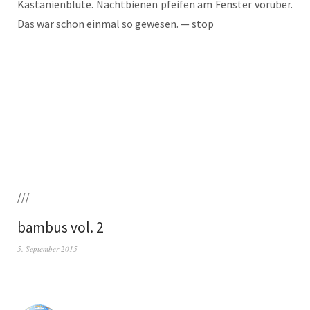
Kas­ta­ni­en­blü­te. Nacht­bie­nen pfei­fen am Fens­ter vor­über.
Das war schon ein­mal so gewe­sen. — stop
///
bambus vol. 2
5. September 2015