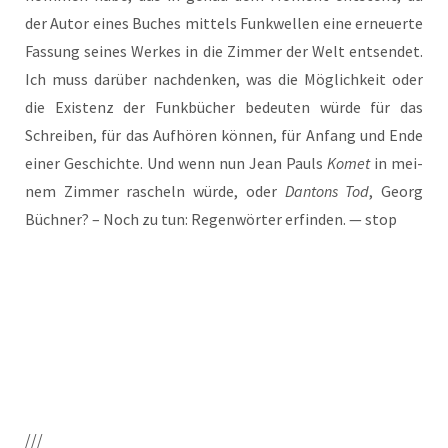
der Autor eines Buches mit­tels Funk­wel­len eine erneu­er­te
Fas­sung sei­nes Wer­kes in die Zim­mer der Welt ent­sen­det.
Ich muss dar­über nach­den­ken, was die Mög­lich­keit oder
die Exis­tenz der Funk­bü­cher bedeu­ten wür­de für das
Schrei­ben, für das Auf­hö­ren kön­nen, für Anfang und Ende
einer Geschich­te. Und wenn nun Jean Pauls
Komet
in mei­
nem Zim­mer rascheln wür­de, oder
Dan­tons Tod
, Georg
Büch­ner? – Noch zu tun: Regen­wör­ter erfin­den. — stop
///