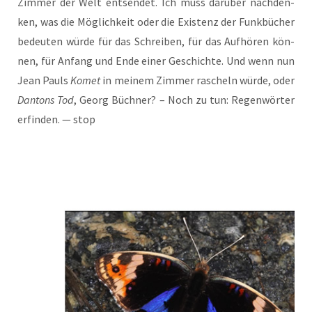
Zim­mer der Welt ent­sen­det. Ich muss dar­über nach­den­
ken, was die Mög­lich­keit oder die Exis­tenz der Funk­bü­cher
bedeu­ten wür­de für das Schrei­ben, für das Auf­hö­ren kön­
nen, für Anfang und Ende einer Geschich­te. Und wenn nun
Jean Pauls
Komet
in mei­nem Zim­mer rascheln wür­de, oder
Dan­tons Tod
, Georg Büch­ner? – Noch zu tun: Regen­wör­ter
erfin­den. — stop