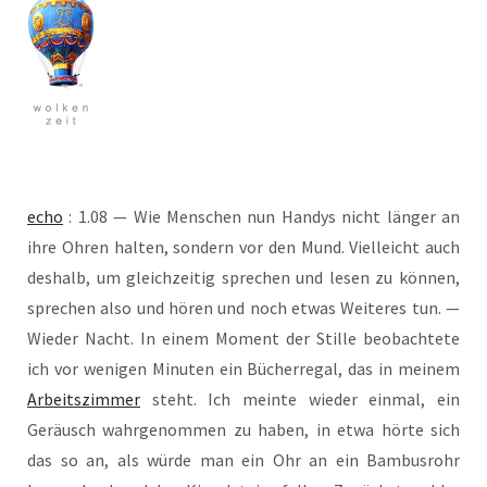
echo
: 1.08 — Wie Men­schen nun Han­dys nicht län­ger an
ihre Ohren hal­ten, son­dern vor den Mund. Viel­leicht auch
des­halb, um gleich­zei­tig spre­chen und lesen zu kön­nen,
spre­chen also und hören und noch etwas Wei­te­res tun. —
Wie­der Nacht. In einem Moment der Stil­le beob­ach­te­te
ich vor weni­gen Minu­ten ein Bücher­re­gal, das in mei­nem
Arbeits­zim­mer
steht. Ich mein­te wie­der ein­mal, ein
Geräusch wahr­ge­nom­men zu haben, in etwa hör­te sich
das so an, als wür­de man ein Ohr an ein Bam­bus­rohr