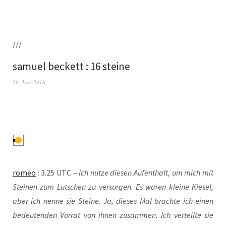
///
samuel beckett : 16 steine
20. Juni 2018
romeo
: 3.25 UTC –
Ich nut­ze die­sen Auf­ent­halt, um mich mit
Stei­nen zum Lut­schen zu ver­sor­gen. Es waren klei­ne Kie­sel,
aber ich nen­ne sie Stei­ne. Ja, die­ses Mal brach­te ich einen
bedeu­ten­den Vor­rat von ihnen zusam­men. Ich ver­teil­te sie