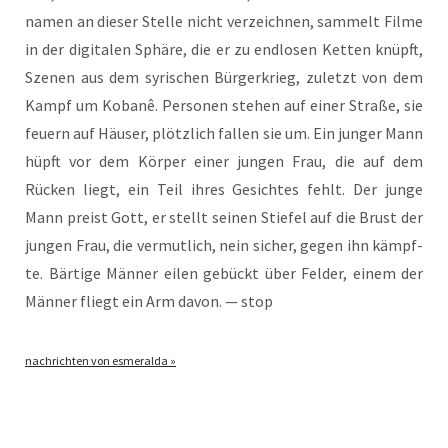
na­men an die­ser Stel­le nicht ver­zeich­nen, sam­melt Fil­me
in der digi­ta­len Sphä­re, die er zu end­lo­sen Ket­ten knüpft,
Sze­nen aus dem syri­schen Bür­ger­krieg, zuletzt von dem
Kampf um Kobanê. Per­so­nen ste­hen auf einer Stra­ße, sie
feu­ern auf Häu­ser, plötz­lich fal­len sie um. Ein jun­ger Mann
hüpft vor dem Kör­per einer jun­gen Frau, die auf dem
Rücken liegt, ein Teil ihres Gesich­tes fehlt. Der jun­ge
Mann preist Gott, er stellt sei­nen Stie­fel auf die Brust der
jun­gen Frau, die ver­mut­lich, nein sicher, gegen ihn kämpf­
te. Bär­ti­ge Män­ner eilen gebückt über Fel­der, einem der
Män­ner fliegt ein Arm davon. — stop
nach­rich­ten von esmeralda »