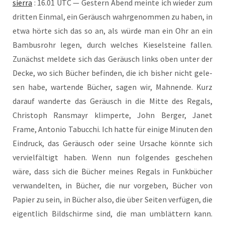
sier­ra
: 16.01 UTC — Ges­tern Abend mein­te ich wie­der zum
drit­ten Ein­mal, ein Geräusch wahrgenom­men zu haben, in
etwa hör­te sich das so an, als wür­de man ein Ohr an ein
Bam­bus­rohr leg­en, durch welch­es Kiesel­steine fall­en.
Zunächst mel­de­te sich das Geräusch links oben unter der
Decke, wo sich Büch­er befind­en, die ich bis­her nicht gele­
sen habe, war­ten­de Büch­er, sagen wir, Mah­nende. Kurz
dar­auf wan­derte das Geräusch in die Mit­te des Regals,
Chris­toph Rans­mayr klim­per­te, John Berg­er, Janet
Frame, Anto­nio Tabuc­chi. Ich hat­te für eini­ge Minu­ten den
Ein­druck, das Geräusch oder sei­ne Ursa­che kön­nte sich
ver­viel­fäl­tigt haben. Wenn nun fol­gen­des gesche­hen
wäre, dass sich die Büch­er mei­nes Regals in Funkbüch­er
ver­wan­del­ten, in Büch­er, die nur vor­ge­ben, Bücher von
Papi­er zu sein, in Büch­er also, die über Seit­en ver­fü­gen, die
eigent­lich Bild­schirme sind, die man umblät­tern kann.