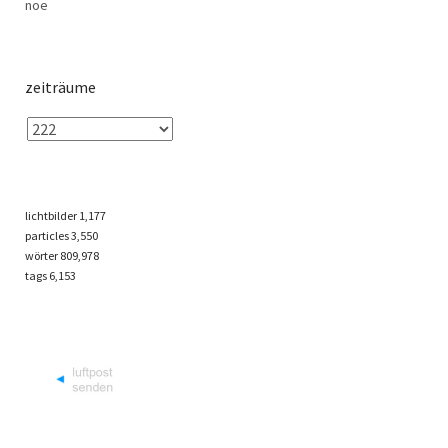
noe
zeiträume
lichtbilder
1,177
particles
3,550
wörter 809,978
tags
6,153