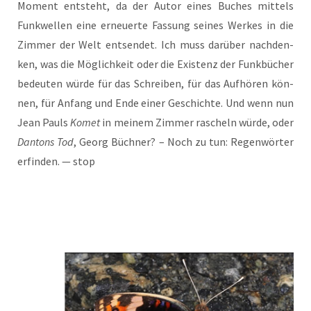
Moment ent­steht, da der Autor eines Buches mit­tels
Funk­wel­len eine erneu­er­te Fas­sung sei­nes Wer­kes in die
Zim­mer der Welt ent­sen­det. Ich muss dar­über nach­den­
ken, was die Mög­lich­keit oder die Exis­tenz der Funk­bü­cher
bedeu­ten wür­de für das Schrei­ben, für das Auf­hö­ren kön­
nen, für Anfang und Ende einer Geschich­te. Und wenn nun
Jean Pauls
Komet
in mei­nem Zim­mer rascheln wür­de, oder
Dan­tons Tod
, Georg Büch­ner? – Noch zu tun: Regen­wör­ter
erfin­den. — stop