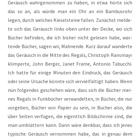
Geräusch wahr­ge­nom­men zu haben, in etwa hör­te sich
das so an, als wür­de man ein Ohr an ein Bam­bus­rohr
legen, durch wel­ches Kie­sel­stei­ne fal­len. Zunächst mel­de­
te sich das Geräusch links oben unter der Decke, wo sich
Bücher befin­den, die ich bis­her nicht gele­sen habe, war­
ten­de Bücher, sagen wir, Mah­nen­de. Kurz dar­auf wan­der­te
das Geräusch in die Mit­te des Regals, Chris­toph Rans­mayr
klim­per­te, John Ber­ger, Janet Frame, Anto­nio Tabuc­chi.
Ich hat­te für eini­ge Minu­ten den Ein­druck, das Geräusch
oder sei­ne Ursa­che könn­te sich ver­viel­fäl­tigt haben. Wenn
nun fol­gen­des gesche­hen wäre, dass sich die Bücher mei­
nes Regals in Funk­bü­cher ver­wan­del­ten, in Bücher, die nur
vor­ge­ben, Bücher von Papier zu sein, in Bücher also, die
über Sei­ten ver­fü­gen, die eigent­lich Bild­schir­me sind, die
man umblät­tern kann. Dann wäre denk­bar, dass ich jenes
typi­sche Geräusch ver­nom­men habe, das in genau dem