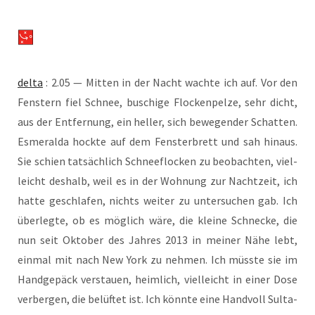
del­ta
: 2.05 — Mit­ten in der Nacht wach­te ich auf. Vor den
Fens­tern fiel Schnee, buschi­ge Flo­cken­pe­l­ze, sehr dicht,
aus der Ent­fer­nung, ein hel­ler, sich bewe­gen­der Schat­ten.
Esme­ral­da hock­te auf dem Fens­ter­brett und sah hin­aus.
Sie schien tat­säch­lich Schnee­flo­cken zu beob­ach­ten, viel­
leicht des­halb, weil es in der Woh­nung zur Nacht­zeit, ich
hat­te geschla­fen, nichts wei­ter zu unter­su­chen gab. Ich
über­leg­te, ob es mög­lich wäre, die klei­ne Schne­cke, die
nun seit Okto­ber des Jah­res 2013 in mei­ner Nähe lebt,
ein­mal mit nach New York zu neh­men. Ich müss­te sie im
Hand­ge­päck ver­stau­en, heim­lich, viel­leicht in einer Dose
ver­ber­gen, die belüf­tet ist. Ich könn­te eine Hand­voll Sul­ta­