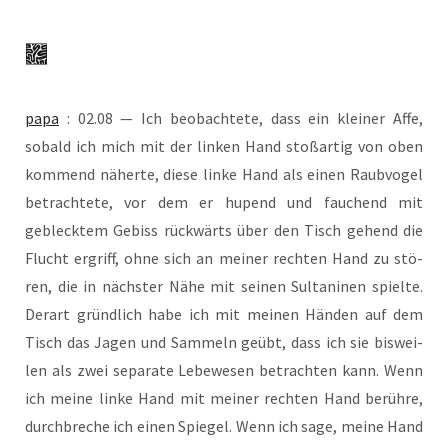
papa
: 02.08 — Ich beob­ach­te­te, dass ein klei­ner Affe,
sobald ich mich mit der lin­ken Hand stoß­ar­tig von oben
kom­mend näher­te, die­se lin­ke Hand als einen Raub­vo­gel
betrach­te­te, vor dem er hupend und fau­chend mit
gebleck­tem Gebiss rück­wärts über den Tisch gehend die
Flucht ergriff, ohne sich an mei­ner rech­ten Hand zu stö­
ren, die in nächs­ter Nähe mit sei­nen Sul­ta­ni­nen spiel­te.
Der­art gründ­lich habe ich mit mei­nen Hän­den auf dem
Tisch das Jagen und Sam­meln geübt, dass ich sie bis­wei­
len als zwei sepa­ra­te Lebe­we­sen betrach­ten kann. Wenn
ich mei­ne lin­ke Hand mit mei­ner rech­ten Hand berüh­re,
durch­bre­che ich einen Spie­gel. Wenn ich sage, mei­ne Hand