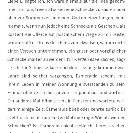
Lie­be L. sag­te ich, ich wäre nie­mals auf die Idee gekom­
men, mir aus frei­en Stü­cken eine Schne­cke zu kau­fen oder
aber zur Som­mer­zeit in einem Gar­ten ein­zu­fan­gen, nein,
nie­mals, wenn nun jedoch eine Schne­cke als Geschenk, als
kos­ten­freie Offer­te auf pos­ta­li­schem Wege zu mir reis­te,
war­um soll­te ich das Geschenk zurück­wei­sen, war­um nicht
einen Ver­such unter­neh­men, ein guter oder vor­züg­li­cher
Schne­cken­hal­ter zu wer­den?
Wir wer­den es ver­su­chen
, sag­
te ich zur Schne­cke kurz nach­dem sie ange­kom­men war.
Jah­re sind seit­her ver­gan­gen, Esme­ral­da scheint mit
ihrem Leben in mei­ner Woh­nung ein­ver­stan­den zu sein.
Ein­mal öff­ne­te ich die Tür zum Trep­pen­haus und war­te­te.
Ein ande­res Mal öff­ne­te ich ein Fens­ter und war­te­te wie­
der­um eini­ge Zeit, Esme­ral­da blieb oder kehr­te zurück. Es
stellt sich nicht zum ers­ten Mal die Fra­ge: Wie alt wer­den
Schne­cken? Ist Esme­ral­da nicht viel­leicht bereits viel zu