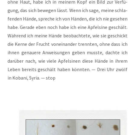
ohne Haut, habe ich in mei­nem Kopf ein Bild zur Ver­fü­
gung, das sich bewe­gen lässt. Wenn ich sage, mei­ne schla­
fen­den Hän­de, spre­che ich von Hän­den, die ich nie gese­hen
habe. Gera­de eben noch habe ich eine Apfel­si­ne geschält.
Wäh­rend ich mei­ne Hän­de beob­ach­te­te, wie sie geschickt
die Ker­ne der Frucht von­ein­an­der trenn­ten, ohne dass ich
ihnen genaue­re Anwei­sun­gen geben muss­te, dach­te ich
dar­über nach, wie vie­le Apfel­si­nen die­se Hän­de in ihrem
Leben bereits geschält haben könn­ten. — Drei Uhr zwölf
in Koba­ni, Syria. — stop