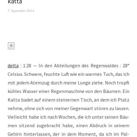
katta
7. September 2014
del­ta
: 1.28 — In den Abtei­lun­gen des Regen­wal­des : 28°
Cel­si­us. Schwe­re, feuch­te Luft wie ein war­mes Tuch, das ich
mit jedem Atem­zug durch mei­ne Lun­ge zie­he. Noch tropft
küh­les Was­ser einer Regen­ma­schi­ne von den Bäu­men. Ein
Kat­ta badet auf einem stei­ner­nen Tisch, an dem ich Platz
neh­me, ohne sich von mei­ner Gegen­wart stö­ren zu las­sen.
Viel­leicht habe ich nach Wochen, die ich unter sei­nen Bäu­
men sit­zend zuge­bracht habe, einen Abdruck in sei­nem
Gehirn hin­ter­las­sen, der in dem Moment, da ich im Pal­