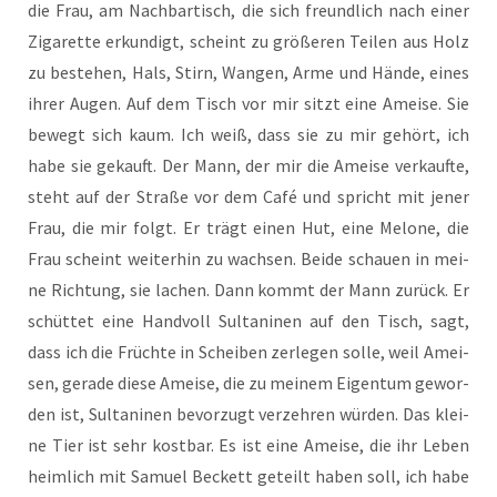
die Frau, am Nach­bar­tisch, die sich freund­lich nach einer
Ziga­ret­te erkun­digt, scheint zu grö­ße­ren Tei­len aus Holz
zu bestehen, Hals, Stirn, Wan­gen, Arme und Hän­de, eines
ihrer Augen. Auf dem Tisch vor mir sitzt eine Amei­se. Sie
bewegt sich kaum. Ich weiß, dass sie zu mir gehört, ich
habe sie gekauft. Der Mann, der mir die Amei­se ver­kauf­te,
steht auf der Stra­ße vor dem Café und spricht mit jener
Frau, die mir folgt. Er trägt einen Hut, eine Melo­ne, die
Frau scheint wei­ter­hin zu wach­sen. Bei­de schau­en in mei­
ne Rich­tung, sie lachen. Dann kommt der Mann zurück. Er
schüt­tet eine Hand­voll Sul­ta­ni­nen auf den Tisch, sagt,
dass ich die Früch­te in Schei­ben zer­le­gen sol­le, weil Amei­
sen, gera­de die­se Amei­se, die zu mei­nem Eigen­tum gewor­
den ist, Sul­ta­ni­nen bevor­zugt ver­zeh­ren wür­den. Das klei­
ne Tier ist sehr kost­bar. Es ist eine Amei­se, die ihr Leben
heim­lich mit Samu­el Beckett geteilt haben soll, ich habe