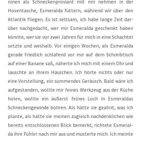
ni­nen als Schne­cken­pro­vi­ant mit mir neh­men in der
Hosen­ta­sche, Esme­ral­da füt­tern, wäh­rend wir über den
Atlan­tik flie­gen. Es ist selt­sam, ich habe lan­ge Zeit dar­
über nach­ge­dacht, wer mir Esme­ral­da geschenkt haben
könn­te, wer sie vor zwei Jah­ren für mich in eine Schach­tel
setz­te und wes­halb. Vor eini­gen Wochen, als Esme­ral­da
gera­de fried­lich schla­fend vor mir auf dem Schreib­tisch
auf einer Bana­ne saß, näher­te ich mich mit einem Ohr und
lausch­te an ihrem Häus­chen. Ich hör­te nichts oder nur
eine Vor­stel­lung, ein sum­men­des Geräusch. Bald wäre ich
auf­ge­stan­den, woll­te mir fei­nes Werk­zeug aus der Küche
holen, woll­te ein äußerst fei­nes Loch in Esme­ral­das
Schne­cken­ge­win­de boh­ren. Als hät­te sie geahnt, was ich
plan­te, als hät­te sie mei­nen zugleich nach­denk­li­chen wie
bereits ent­schlos­se­nen Blick bemerkt, rich­te­te Esme­ral­
da ihre Füh­ler nach mir aus und mus­ter­te mich. Ich mein­te