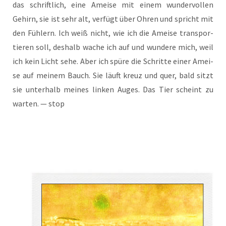
das schrift­lich, eine Amei­se mit einem wun­der­vol­len
Gehirn, sie ist sehr alt, ver­fügt über Ohren und spricht mit
den Füh­lern. Ich weiß nicht, wie ich die Amei­se trans­por­
tie­ren soll, des­halb wache ich auf und wun­de­re mich, weil
ich kein Licht sehe. Aber ich spü­re die Schrit­te einer Amei­
se auf mei­nem Bauch. Sie läuft kreuz und quer, bald sitzt
sie unter­halb mei­nes lin­ken Auges. Das Tier scheint zu
war­ten. — stop