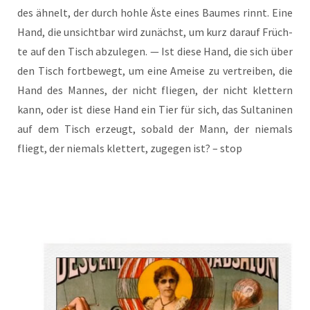
des ähnelt, der durch hoh­le Äste eines Bau­mes rinnt. Eine
Hand, die unsicht­bar wird zunächst, um kurz dar­auf Früch­
te auf den Tisch abzu­le­gen. — Ist die­se Hand, die sich über
den Tisch fort­be­wegt, um eine Amei­se zu ver­trei­ben, die
Hand des Man­nes, der nicht flie­gen, der nicht klet­tern
kann, oder ist die­se Hand ein Tier für sich, das Sul­ta­ni­nen
auf dem Tisch erzeugt, sobald der Mann, der nie­mals
fliegt, der nie­mals klet­tert, zuge­gen ist? – stop