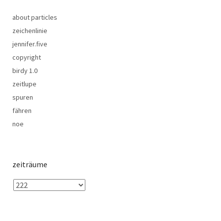
about particles
zeichenlinie
jennifer.five
copyright
birdy 1.0
zeitlupe
spuren
fähren
noe
zeiträume