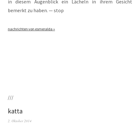
in die­sem Augen­blick ein Lächeln in ihrem Gesicht
bemerkt zu haben. — stop
nach­rich­ten von esmeralda »
///
katta
2. Oktober 2014