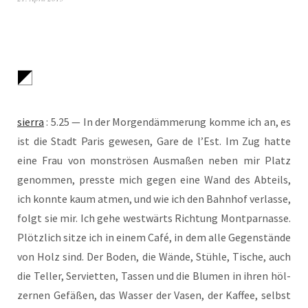
sier­ra
: 5.25 — In der Mor­gen­däm­me­rung kom­me ich an, es
ist die Stadt Paris gewe­sen, Gare de l’Est. Im Zug hat­te
eine Frau von mons­trö­sen Aus­ma­ßen neben mir Platz
genom­men, press­te mich gegen eine Wand des Abteils,
ich konn­te kaum atmen, und wie ich den Bahn­hof ver­las­se,
folgt sie mir. Ich gehe west­wärts Rich­tung Mont­par­nas­se.
Plötz­lich sit­ze ich in einem Café, in dem alle Gegen­stän­de
von Holz sind. Der Boden, die Wän­de, Stüh­le, Tische, auch
die Tel­ler, Ser­vi­et­ten, Tas­sen und die Blu­men in ihren höl­
zer­nen Gefä­ßen, das Was­ser der Vasen, der Kaf­fee, selbst