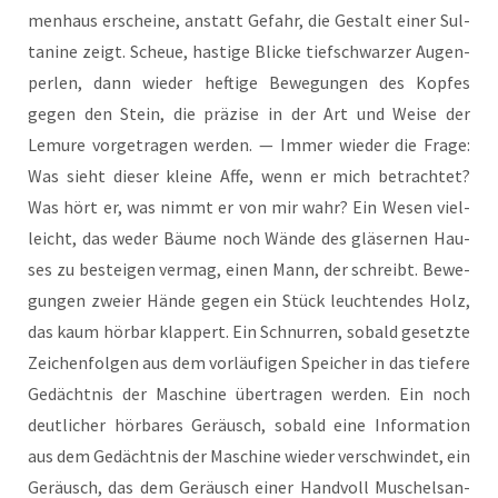
men­haus erschei­ne, anstatt Gefahr, die Gestalt einer Sul­
ta­ni­ne zeigt. Scheue, has­ti­ge Bli­cke tief­schwar­zer Augen­
per­len, dann wie­der hef­ti­ge Bewe­gun­gen des Kop­fes
gegen den Stein, die prä­zi­se in der Art und Wei­se der
Lemu­re vor­ge­tra­gen wer­den. — Immer wie­der die Fra­ge:
Was sieht die­ser klei­ne Affe, wenn er mich betrach­tet?
Was hört er, was nimmt er von mir wahr? Ein Wesen viel­
leicht, das weder Bäu­me noch Wän­de des glä­ser­nen Hau­
ses zu bestei­gen ver­mag, einen Mann, der schreibt. Bewe­
gun­gen zwei­er Hän­de gegen ein Stück leuch­ten­des Holz,
das kaum hör­bar klap­pert. Ein Schnur­ren, sobald gesetz­te
Zei­chen­fol­gen aus dem vor­läu­fi­gen Spei­cher in das tie­fe­re
Gedächt­nis der Maschi­ne über­tra­gen wer­den. Ein noch
deut­li­cher hör­ba­res Geräusch, sobald eine Infor­ma­ti­on
aus dem Gedächt­nis der Maschi­ne wie­der ver­schwin­det, ein
Geräusch, das dem Geräusch einer Hand­voll Muschel­san­