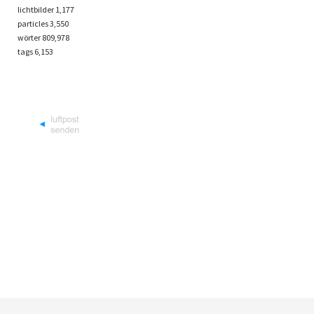
lichtbilder
1,177
particles
3,550
wörter 809,978
tags
6,153