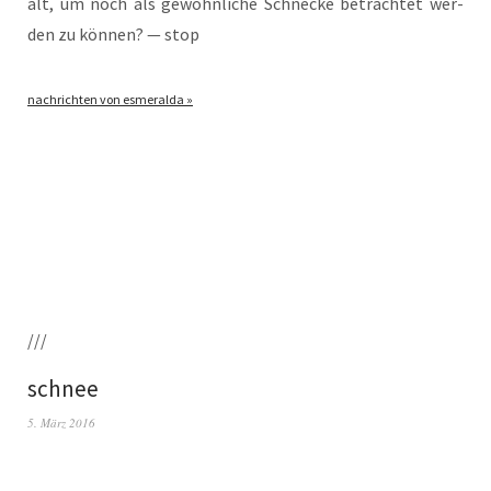
alt, um noch als gewöhn­li­che Schne­cke betrach­tet wer­
den zu kön­nen? — stop
nach­rich­ten von esmeralda »
///
schnee
5. März 2016