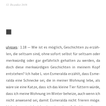
12. Dezember 2016
ulys­ses
: 1.18 — Wie ist es mög­lich, Geschich­ten zu erzäh­
len, die selt­sam sind, ohne sofort selbst für selt­sam oder
merk­wür­dig oder gar gefähr­lich gehal­ten zu wer­den, da
doch die­se merk­wür­di­gen Geschich­ten in mei­nem Kopf
ent­ste­hen? Ich habe L. von Esme­ral­da erzählt, dass Esme­
ral­da eine Schne­cke sei, die in mei­ner Woh­nung lebe, als
wäre sie eine Kat­ze, dass ich das klei­ne Tier füt­tern wür­de,
dass ich mei­ne Woh­nung im Win­ter behei­ze, auch wenn ich
nicht anwe­send sei, damit Esme­ral­da nicht frie­ren möge.